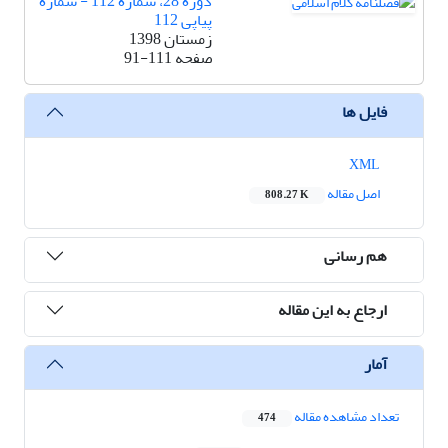
دوره 28، شماره 112 - شماره
پیاپی 112
زمستان 1398
صفحه
91-111
فایل ها
XML
اصل مقاله
808.27 K
هم رسانی
ارجاع به این مقاله
آمار
تعداد مشاهده مقاله
474