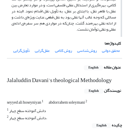
کلامی، بهره‌گیری از استدلال عقلی فلسفی است، و در موارد تعارض بین
عقل با ظاهر نقل، با ابتنای بر عقل، به تأویل نقل اقدام نمود. البته در
مسائلی که وجه غالب آنها نقلی بود به نقل قطعی عنایت ویژه‌ای داشت و
از ادله نقلی بهره‌مند گشت، چنان‌که در مواردی هم سر سفره‌ی ادله‌ی
عقلی و نقلی توأمان نشست.
کلیدواژه‌ها
محقق دوانی
روش‌شناسی
روش کلامی
عقل‌گرایی
تأویل‌گرایی
عنوان مقاله
English
Jalaluddin Davani’s theological Methodology
نویسندگان
English
1
2
seyyed ali hoseyniyan
abdorrahem soleymani
1
دانش آموخته سطح چهار
2
دانش آموخته سطح چهار،
چکیده
English