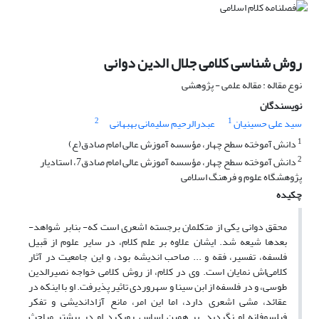
روش شناسی کلامی جلال الدین دوانی
نوع مقاله : مقاله علمی - پژوهشی
نویسندگان
2
1
سید علی حسینیان
عبدرالرحیم سلیمانی بهبهانی
1
دانش آموخته سطح چهار، مؤسسه آموزش عالی امام صادق(ع)
2
دانش آموخته سطح چهار، مؤسسه آموزش عالی امام صادق7، استادیار
پژوهشگاه علوم و فرهنگ اسلامی
چکیده
محقق دوانی یکی از متکلمان برجسته اشعری است که- بنابر شواهد-
بعدها شیعه شد. ایشان علاوه بر علم کلام، در سایر علوم از قبیل
فلسفه، تفسیر، فقه و ... صاحب اندیشه بود، و این جامعیت در آثار
کلامی‌اش نمایان است. وی در کلام، از روش کلامی خواجه نصیرالدین
طوسی، و در فلسفه از ابن سینا و سهروردی تاثیر پذیرفت. او با اینکه در
عقائد، مشی اشعری دارد، اما این امر، مانع آزاداندیشی و تفکر
فیلسوفانه‌ او نگردید. بر همین اساس رویکرد او در بیشتر مباحث