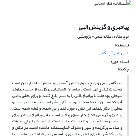
پیامبری و گزینش الهی
نوع مقاله : مقاله علمی - پژوهشی
نویسنده
علی ربانی گلپایگانی
استاد حوزه
چکیده
دیدگاه رسمی و رایج پیروان ادیان آسمانی و عموم مسلمانان این است
که نبوت نهادی الهی است و پیامبران انسان‏هایی برگزیده از جانب خداوند
سبحان بوده‏اند تا پیام‎های الهی را به بشر ابلاغ کنند، و برای تحقق یافتن
آنها که تضمین کننده سعادت و رستگاری بشر است، همه تدابیر علمی و
عملی را بکار بندند. این نظریه مورد نقد واقع شده، و گفته شده است:
پیامبری، گزینش خداوند از سوی پیامبر است، یعنی پیام‏های پیامبر برای
مردم، برساخته ذهن و شخصیت پیامبر است. او که خدا را برای معرفت
و عبادت برگزیده و سیر و سلوک خداپسندانه داشته است، در مکان و
زمانی که شرایط برای اعلان پیامبری و تأسیس دین فراهم بوده است، با