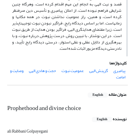
قصد و نیت الهی به انجام این مهم اقدام کرده است، وهرگاه چنین
شرایطی فراهم نبوده است، از اعلان پیامبری و تأسیس دین صرف‎نظر
کرده است، و همین، راز عمومیت نداشتن نبوت در همه مکان‎ها و
زمان‏هاست. اما بر اساس دیدگاه رایج، فراگیر نبودنِ نبوت توجیه‏ناپذیر
است، زیرا مقتضای هدایت‎گری الهی، فراگیر بودن هدایت از طریق نبوت
است. در این نوشتار، با تبیین روش درست پژوهش درباره نبوت، و با
بهره‎گیری از دلایل عقلی و نقلی استوار، درستی دیدگاه رایج تأیید، و
نادرستی دیدگاه مزبور اثبات شده است.
کلیدواژه‌ها
پیامبری
گزینش الهی
عمومیت نبوت
حجت و هادی الهی
وصایت و
امامت
عنوان مقاله
English
Prophethood and divine choice
نویسنده
English
ali Rabbani Golpayegani