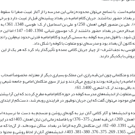
امامیه است. با تسامح می‌توان محدوده زمانی این مدرسه را از آغاز غیبت صغرا تا سقوط
ر بغداد حضور نداشتند. جریان کلام امامیه در بغداد پیشینه‌ای قبل از غیبت دارد و برخ
متکلمان امامی مدرسه کوفه، از جمله ه
کردند. همچنین اندیشوران بغدادی امامی‌مذهب مانند ابن ابی‌عمیر و یونس 
دیل شود، با افول مدرسه کوفه، به سستی گرایید و کلام امامیه فترتی حدود نیم‌قرن را ت
 کانون آن بغداد بود و مدرسه‌ای نو و متفاوت با کوفه را شکل داد.
ی به نجف اشرف‌- از چهار جریان کلامی عمده و تأثیر‌گذار یاد کرد که هر یک از این ج
 روش با یکدیگر دارند.
د و متکلمانی چون ابن قبه رازی، ابن مملک و بسیاری دیگر از معتزله، مخصوصاً اصحاب نظ
مامیه را پذیرفته بودند و ترویج می‌کردند و نیز از سوی متکلمان امامی و جامعه شیعی 
بودند (ر.ک: اشعری، 1400، 61).
ایی متفاوت از اندیشه‌های مدرسه کوفه در حوزه کلام امامیه مطرح کردند که این آرا بیشت
: همان، 34- ‌56). در مقایسه میان گزارش‌های موجود می‌توان گفت که این جریان نو‌ظهور در فرایندی روبه‌رشد، دست‌کم از 
ده و اندیشه‌ها و آثار کلامی آنان نیز به گونه‌ای روشن و منسجم به دست ما نرسیده است
گزارشی از آثار افرادی مانند ابن مملک (نجاشی، 1365، 380- 381)، ابن فس
کلام امامیه نظریه‌پردازی می‌نمودند، به دست ما رسیده است (ر.ک: موسوی تنیانی، 1391، 60- 82). این متکلمان اگرچه الزاماً در بغداد ساکن نبوده‌ا
متکلمان امامی بغداد داشتند و متکلمان بغدادی نیز آنان را ستوده‌اند (ر.ک: نجاشی، 1365، 269، 375، 376، 380-381، 403)، اندیشه‌ها