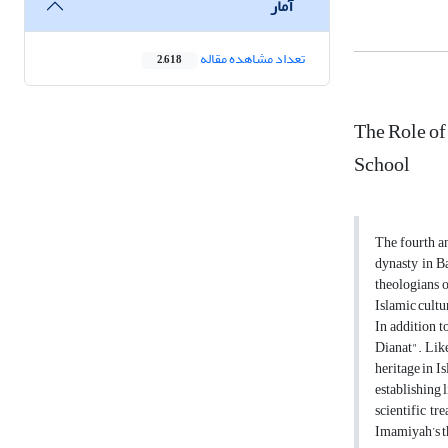
آمار
تعداد مشاهده مقاله
2,618
The Role of
School
The fourth an
dynasty in B
theologians 
Islamic cultu
In addition t
Dianat". Like
heritage in I
establishing l
scientific tr
Imamiyah’s th