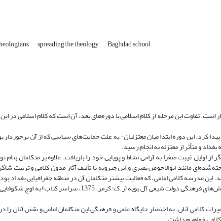
theologians
spreading the theology
Baghdad school
است. تفاوت این مرحله از کلام اسلامی با دوره‌های بعد، آن است که کلام اسلامی در این 
پیدا کرد. این دوره ابتدا میان معتزلیان- به علت حمایت‌های ‌سیاسی که از آن برخوردار 
داد و متأثر از معتزله به انجام رسید.
 از اوایل غیبت صغرا به آرامی نشاط و پویایی خود را باز‌یافت. علاوه بر متکلمانِ بنام نو
ه‌شده‌ای مانند ابو‌الاحوص بصری و ابن جبرویه با تألیف آثار مدون کلامی و تربیت شاگر
ند. این مدرسه کلامی امامی، که فعالیت بیشتر متکلمان آن در منطقه جغرافیایی بغداد بود
و پنجم با تلاش‌ شیخ مفید، سید مرتضی، شیخ طوسی و شاگردان آنها در سایه تلاش‌های فرهنگی دولت شیعی آل بویه (ر.ک: ک
راث کلامی آنان، به اختصار جایگاه علمی و فرهنگی این متکلمان امامی و نقش آنان را 
 کلامی خواهیم داشت.