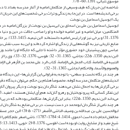
موسوی تنیانی، 1391، 60- 78).
شاخصه این جریان که طیف وسیعی از متکلمان امامیه از آغاز مدرسه بغداد تا دس
برخی اندیشه‌ها است. در این‌جا به زندگی و تراث برخی شخصیت‌های این جریان اش
یک) ابوسهل اسماعیل بن نوبخت
ابو‌‌سهل اسماعیل بن علی بن اسحاق بن ابی‌سهل بن نوبخت از بزرگان امامیه در 
1376، 31) و
منابع تاریخی نیز به گوشه‌هایی از زندگی او اشاره کرده‌اند و این به سبب نقش ب
التنبیه فی الامامة، کتاب الجمل فی الإمامة، کتاب الرد على محمد بن الأزهر فی ال
والعموم والأسماء والاحکام (نجاشی، 1365، 31- 32).
هر چند در نگاه نخست و سطحی- با توجه به فراوانی این گزارش‌ها- این دیدگاه مقر
اندیشه‌های ‌متکلمان مدرسه کوفه، مخصوصاً هشام بن حکم، می‌توان دیدگاه دقیق‌تری در این
برخی گزارش‌ها به ‌اجمال نشان می‌دهند شاگردان بنو نوبخت و دیگر پیروان آنان، د
می‌داند (ابن ندیم، 1350، 22۵). بنابر این گزارش‌ها، متکلمانی بوده‌اند که در پی ارتباط با بنو‌نوبخت منهج و آرای کلامی آنان را برگزیده‌ و آن را انتقال داده‌اند (انصاری، 1378، 12: 324).
هر چند نامی از شاگردان ابو‌‌محمد در دست نیست، در برخی منابع به شاگردان ابو‌‌