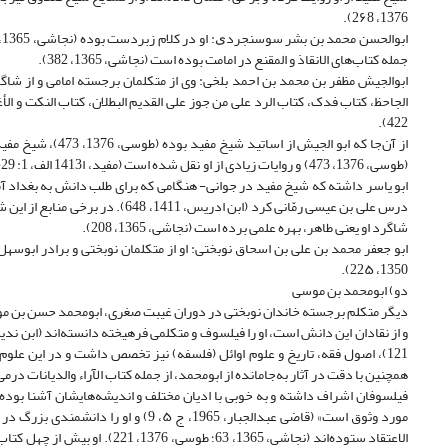
1376، 2۶8).
جمله کتاب‌های الانقاذ و المقنع در امامت بوده است (نجاشی، 1365، 382).
ابو‌الجیش مظفر بن محمد بن احمد بلخی: وی از متکلمان برجسته امامی و از شاگر
422).
از آن‌جا که ابو‌ ا
ابو‌ یاسر داشته که شیخ مفید در جوانی- هنگامی که برای طلب دانش به بغداد 
درس علی بن عیسی رمّانی کرد (ابن ا
شاگرد او یعنی طاهر، بهره علمی برده است (نجاشی، 1365، 208).
ابو جعفر محمد بن علی بن اسحاق نوبختی: او از متکلمان نوبختی و برادر ابوسهل، 
1350، 22۵).
دو) ابومحمد بن موسی
دیگر متکلم برجسته خاندان نوبختی در دوران غیبت صغری، ابو‌‌محمد حسن بن موسی
همچنین با دقت در آثار به‌جا‌مانده از ابو‌‌محمد، از جمله کتاب الآراء والدیانات د
فیلسوفان اشراف داشته و به خوبی با ادیان مختلف و اندیشه‌هایشان آشنا بوده تا