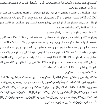
کتب وی عبارت‌اند از: کتاب الآراء و الدیانات، فرق الشیعة، کتاب الرد على فرق الشیعة
سه) ابراهیم بن نوبخت
میان متکلمان برجسته نوبختی- می‌توان از ابو‌‌اسحاق ابراهیم نوبختی- صاحب الیا
از نظر زمانی نیز بسیار متأخر از ابو‌سهل و ابو‌محمد است، او را متکلمی در قالب مد
چهار) متکلمان کمتر‌شناخته‌شده
1) ابو‌‌الاحوص داود بن اسد بن اعفر مصری
وی از متکلمان ام
شیعه‌
(ابن شهر آشوب، 1380، 173) یاد شده است.
2) ثُبَیت بن محمد عسکری
است که این کتاب به نام ابو‌عیسی وراق مشهور بود؛ از‌این‏‌‌رو، مسعودی این اثر را از آثار وراق دانسته است (مسعودی، 1409،
3) عبد‌الرحمن بن احمد بن جَبرَوَیه عسکری