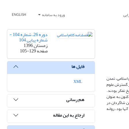
ایی
ورود به سامانه
ENGLISH
دوره 26، شماره 104 -
شماره پیاپی 104
زمستان 1396
صفحه
105-129
فایل ها
 اسلامی، تمدن
XML
در گسترش علوم
یخ تفکر بودند.
 کنون به عنوان
هم رسانی
ین شاگردان در
ها بود، روانه
ارجاع به این مقاله