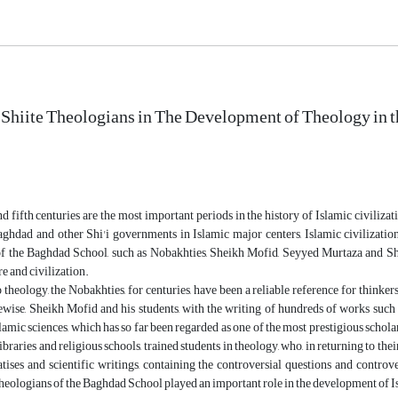
 Shiite Theologians in The Development of Theology in t
d fifth centuries are the most important periods in the history of Islamic civiliz
aghdad and other Shi'i governments in Islamic major centers, Islamic civilizati
of the Baghdad School, such as Nobakhties, Sheikh Mofid, Seyyed Murtaza and She
re and civilization.
o theology, the Nobakhties, for centuries, have been a reliable reference for thinker
wise, Sheikh Mofid and his students, with the writing of hundreds of works such 
slamic sciences, which has so far been regarded as one of the most prestigious sc
ibraries and religious schools, trained students in theology, who, in returning to the
eatises and scientific writings, containing the controversial questions and contro
eologians of the Baghdad School played an important role in the development of I