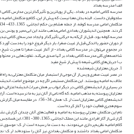
الف) مدرسه بغداد
مدرسه کلامی امامیه در بغداد، یکی از پویاترین و تأثیرگذارترین مدارس کلامی 
سلجوقیان دانست. البته بدان معنا نیست که پیش از این، کلام و متکلمان امامیه د
مدرسه کوفه بود، قبل از آن‌که به حرکتی تأثیر‌گذار و ایجاد مدرسه‌ای کلامی تب
از دوران حضور یا اندکی قبل از غیبت صغرا، بار دیگر فروغ خود را به‌دست آورد که
در مجموع می‌توان در مدرسه کلامی بغداد- از آغاز غیبت صغرا تا هجرت شیخ طوس
شاخصه‌های ‌کلی مدرسه کلامی بغداد بر آنها صدق می‌کند، تفاوت‌هایی در محتوا و
ب) جریان‌های کلامی شیعه تا پیش از شیخ مفید
1. جریان معتزلیان شیعه‌شده
در عصر غیبت صغری و پس از آن موجی از استبصار میان متکلمان معتزلی به راه افتا
علاف به امامیه پیوستند. این متکلمان مستبصر اگرچه در موضوع امامت، اندیشه ا
در بسیاری از اندیشه‌های کلامی در دیگر ابو‌اب بر همان میراث اندیشه اعتزالی خود باقی 
معتزلیان پیوسته به مذهب امامیه، که گاه نامی از آنان نیز به ما نرسیده است، آر
اندیشه‌های کلامی معتزلیان است (ر.ک
سوم هجری فعالیت خود را آغاز کرده‌ است.
نام این متکلمان معتزلیِ پیوسته به امامیه و فعالیت‌های آنان چندان گزارش نش