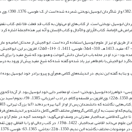
ابوالحسن محمد بن بشر سوسنجردﻯ: او در کلام زبر‌دست
دان ابو‌سهل نوبختی است. از کتاب‌های او می‌توان به کتاب قد فعلت فلا تلم، کتاب نقض 
لجیش از اساتید شیخ مفید بوده (طوسی، 1376، 473)، شیخ مفید از طریق او نیز از علوم ابو‌سهل استفاده کرده است. ابو‌ الجیش از محدثان امام
(طوسی، 1376، 473) و روایات زیادی از او نقل شده است (مفید، ا1413 الف، 1: 29- 47؛ مفید، 1413 هـ، 310- 3۵4؛ طوس
آمده بود- نزد او در محله باب خراسان دانش آموخت و همو بود که شیخ مفید را برای 
دریس، 1411، 648). در برخی منابع از این شاگرد ابو‌ الجیش با نام طاهر نیز یاد شده و گفته شده که شیخ مفید پیش از ورود ب
و بنا به گفته ابن ندیم، در اندیشه‌های کلامی هم‌رأی و پیرو برادر خود ابو‌سهل بوده 
- خواهرزاده ابو‌سهل نوبختی- است. او معاصر دایی خود ابو‌‌سهل بود. از آن‌جا که وی 
رمی‌یابیم که او نسبت به آرای کلامی گروه‌های مختلف آگاهی کامل داشته و بر اندیشه‌های فرق
 جایی که قاضی عبد‌الجبار معتزلی در وصف او می‌گوید: «ابو‌محمد آنچه در علم آرا و د
مورد وثوق است» (قاضی عبدالجبار، 1965، ج ‏۵، 9) و او را دانشمندی بزرگ در این علوم می‌داند (قاضی عبدالجبار، 1422، 19۵). در ک