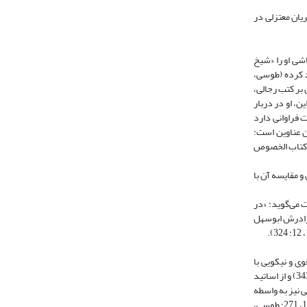
یان معتزلی در
شی او را «شیخ
ن بزرگ خاندان نوبختی یاد کرده (طوسی،
ت و افزون بر کتب رجالی،
ن، او در دربار
از جمله علم کلام تألیفات فراوانی دارد
ذهبی، 1993، ج 1۵، 328). برخی آثار کلامی وی با این عناوین است:
ه، کتاب الخصوص
و مقایسه آن با
ت می‌گوید: «در
ای کلامی پیرو برادرش ابو‌‌سهل
ع امامت مناظرات قوی و نیکویی با
مخالفان انجام ‌داده است (حموی، 1414، 4: 1784-1787). ناشی اصغر علم کلام را از ابو‌‌سهل فرا‌گرفت (ابن ندیم، 1350، 22۵؛ ابن خلکان، 1972، 3: 3۶9؛ ذهبی، 1993، 2۶: 343) و از اساتید
آید. شیخ طوسی نیز به واسطه
شیخ مفید از او روایت کرده و برخی احتمال داده‌اند او از مشایخ شیخ صدوق نیز باشد (امینی،1976، 4: 28- 29). وی در موضوع امامت کتابی تألیف کرده است (نجاشی، 1365، 271؛ طوسی،