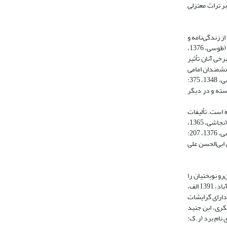
بر تراث معتزلی
ز زندگی‌نامه و
تراث علمی وی گزارش می‌شود. ابوجعفر محمد بن عبدالرحمان بن قِبَه رازی معروف به ابن قِبَه رازی از متکلمانی است که ابتدا معتزلی بود و سپس به مذهب امامیه گروید (طوسی، 1376،
ات علمی جدی داشته و ظاهراً از برخی آنان تأثیر
 که دانشمندان امامی
مدرسه بغداد، مانند شیخ مفید (م 413 ق)، سید مرتضی (م 436 ق)، نجاشی (م 450ق) و شیخ طوسی (م 460ق) با نیکی از وی یاد کرده و منهج کلامی او را ستوده‌اند (طوسی، 1348، 375؛
مامیه پیوسته و در دیگر
کامل به دست ما نرسیده است. تألیفات
وی تک‌نگاری بوده و بیشتر در باره موضوع امامت است که شیخ صدوق در ضمن کتاب کمال‌الدین برخی از آثار وی را آورده است. از جمله آثار کلامی وی، الانصاف فی الامامة (نجاشی، 1365،
375؛ ابن ندیم، 1350، 225؛ طوسی، 1376، 207؛ ابن شهرآشوب، 1380، 130)، المستثبت فی الامامة، الرد علی ابی‌علی جبایی (نجاشی، 1365، 375)، التعریف علی الزیدیة (طوسی، 1376، 207؛
هاد لأبی زید علوی یا کتاب نقض الأشهاد (ابن شهر آشوب، 1380، 130) و النقض علی ابی‌الحسن علی
رو نوبختیان را
می‌توان سرآغازی بر رونق کلام امامیه در بغداد دانست که البته اندیشه کلامی آنان در برخی موارد متفاوت از کلام امامیه در کوفه است (ر.ک: سبحانی و حسینی‌زاده خضرآباد، 1391 الف،
 دارای گرایشات
کری، ابن جنید
 نام برد (ر.ک: