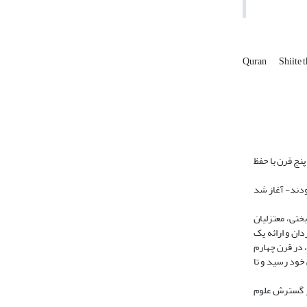
Quran
Shiite 
پنج قرن با حفظ
بودند- آغاز شد
بختی، معتزلیان
دان و ارائه یک
، در قرن چهارم
رمر، 1375، سراسر کتاب) به اوج شکوفایی خود رسید و تا
در گسترش علوم