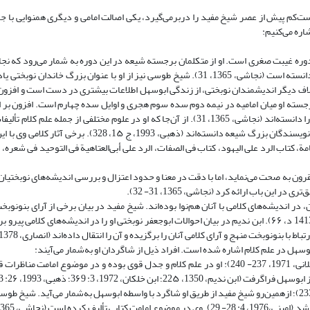
ت‌کم پیش از عصر شیخ مفید را دربرمی‌گیرد، یکی اصالت امامی و دیگری همنوایی با جر
اره می‌کنیم:
دوره غیبت صغری است. او از متکلمان برجسته شیعه در این دوره به شمار می‌رود که نجا
المتکلمین» میان امامیه و غیر ‌امامیه خوانده و او را صاحب جلالت در دین و دنیا دانسته است (نجاشی، 1365، 31). شیخ طوسی نیز از او با عنوا
 برخی نیز او را رئیس امامیه دانسته‌اند (ابن تیمیه، 1415، 133). بر خلاف دیگر اندیشمندان نوبختی، از زندگی ابوسهل اطلاعات بیشتری در دست اس
رجسته او میان امامیه در نیمه دوم سده سوم هجری و اوایل سده چهارم است. افزون بر ‌ای
عباسی چون پیشینیان خود حضوری مؤثر داشته تا جایی که جایگاه او را مانند وزرا دانسته‌اند (نجاشی، 1365، 31). از آن‌جا که او در علوم مختلفی 
(ابن ندیم، 1350، 22۵؛ نجاشی، 1365، 31- 32؛ طوسی، 1376، 32- 33)، وی را از نویسندگان بزرگ شیعه دانسته‌اند (
إمامة، کتاب الرد على الیهود، کتاب فی الصفات، الرد على أبی‌العتاهیة فی التوحید فی شعر
ون به صحت می‌نماید، اما با دقت در معنا و حدود اعتزال و بررسی اندیشه‌های ‌نوبختیان 
 باب ارائه کرد (نجاشی، 1365، 31- 32).
ر اندیشه‌های کلامی با آنان هم‌نوا بوده‌اند. شیخ مفید در بیان برخی از آرای بنو‌نوبخ
این تفکر کسانی که پیرو نوبختیان و رهرو آنان‌اند هم‌رأی ایشان هستند» (مفید، 1413 د، ۶۶). ابن ندیم در بیان احوالات ابو‌‌جعفر نوبختی او را در اندیشه‌ه
سهل در علم کلام اشاره‌ شده است. افراد ذیل از شاگردان او به‌‌شمار می‌آیند:
ابو‌الحسین علی بن عبدالله بن وصیف الناشی الأصغر (271- 3۶۵) (ابن حجر عسقلانی، 1971، 237- 240): او در علم کلام و جدل قوی بوده و در موضو
شیخ مفید و از مشایخ روایت او بوده است (طوسی، 1376، 2۶8؛ خویی، 1413، 13: 233)؛ از‌همین‌رو شیخ مفید از طریق او شاگرد با‌ واسطه ابو‌‌سهل به‌شمار می‌