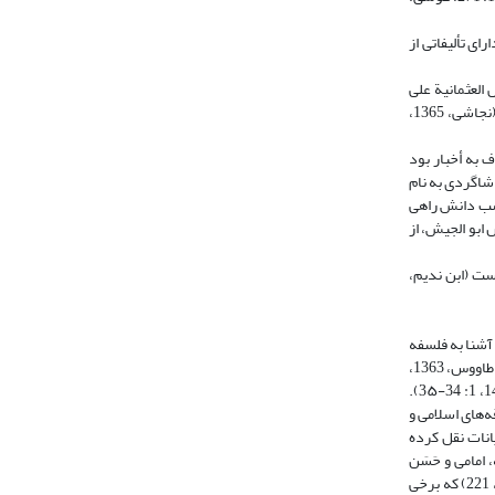
 بوده (نجاشی، 1365، 382) و از شاگردان ابو‌‌سهل نوبختی شمرده شده است (ر.ک: طوسی، 1376، 390). وی دارای تألیفاتی از
العثمانیة على
الجاحظ، کتاب فدک، کتاب الرد على من جوز على القدیم البطلان، کتاب النکت و الأغراض فی الإمامة، کتاب الأرزاق و الآجال و کتاب الإنسان و أنّه غیر هذه الجملة اشاره کرد (نجاشی، 1365،
یه و عارف به أخبار بود
ی، 1411، 1: 1۶۶- 2۵0). افزون بر این، ابو‌ الجیش شاگردی به نام
کسب دانش راهی
ه درس ابو‌ الجیش، از
است (ابن ندیم،
آشنا به فلسفه
و از نقادان این دانش است، او را فیلسوف و متکلمی فرهیخته دانسته‌اند (ابن ندیم، 1350، 22۵). وی افزون بر فلسفه و کلام، در ادب (مرزبانی، 1385، 9۶)، نجوم (سید بن ‌طاووس، 1363،
121)، اصول فقه، تاریخ و علوم اوائل (فلسفه) نیز تخصص داشت و در این علوم کتاب‌هایی نگاشته که دانشمندان پس از او از آنها بهره برده‌اند (آغا بزرگ تهرانی، 1403، 1: 34-3۵).
ه‌های اسلامی و
یانات نقل کرده
تب رجالی او را با الفاظی چون ثقه، امامی و حَسَن
الاعتقاد ستوده‌اند (نجاشی، 1365، 63؛ طوسی، 1376، 221). او بیش از چهل کتاب در موضوعات مختلف نگاشته (ابن ندیم، 1350، 22۵؛ نجاشی، 1365، 63؛ طوسی، 1376، 221) که برخی