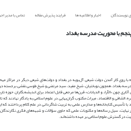
ی نویسندگان
اخبار و اطلاعیه ها
فرایند پذیرش مقاله
تماس با مدیر اجر
پنجم با محوریت مدرسه بغداد
ه با روی کار آمدن دولت شیعی آل‌بویه در بغداد و دولت‌های شیعی دیگر در مراکز مهم
مامی مدرسه بغداد، همچون نوبختیان، شیخ مفید، سید مرتضی و شیخ طوسی نقشی برجسته 
ثاری چون «الآراء و الدیانات» قرن‌ها مرجعی قابل اعتماد برای اندیشه‌نگاران حوزه تار
، الشافی و الاقتصاد، میراث مکتوب گران‌بهایی در علوم اسلامی به یادگار نهادند که تا
 با تأسیس کتابخانه‌ها و مدارس علمی به تربیت شاگردانی در علم کلام پرداختند که ا
نهایت، سیل رساله‌ها و مکتوبات علمی که حاوی سؤالات و شبهه‌های فکری نگارندگان آن
یت در گسترش علوم اسلامی بر عهده داشته‌اند.