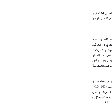
اقبال آشتیانی،
ینیان خود در اندیشه‌های کلامی دارد و
 نوبختی- ‌متکلم برجسته
بوالحسن اشعری در معرفی
ن أجلّة متکلمی الامامیة» یاد می‌کند
 ابن شهرآشوب، 1376، 173) و همچنین تاکید امثال قاضی عبد‌الجبار
 روش کلامی، می‌توان او را در این
ه الامم، مجرد الدلائل و البراهین (نجاشی، 1365، همان) و کتاب الرد علی العثمانیة
ا ابو‌عیسی وراق مصاحبت و
حشر و نشر داشته است، به‌گونه‏‌‌ای که وی را «صاحب ابو‌عیسی» معرفی می‏‌‌‏کنند (همان). او علاوه بر وراق از ابوالاحوص مصری- متکلم امامیه‌ـ نیز بهره برده است (صدوق، 1417، 716؛
تبحر بوده است (همان). نجاشی
اند از: الف) نقض العثمانیة که ردی بر کتاب العثمانیه جاحظ (م 255ق) از متکلمان برجسته معتزلی