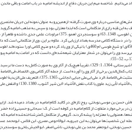
د می‌دانیم. شاخصه مهم این جریان دفاع از اندیشه امامیه در باب امامت و باقی ماندن 
وهش‌های ‌مناسبی درباره وی صورت گرفته؛ ازهمین‌رو به عنوان نمونه این جریان مختصری ا
38). اگرچه وی ساکن ری بوده، از آن‌جا که با متکلمان امامی بغداد مانند نوبختیان (طوسی، 1348، 63) و سوسنجردی (همو، 375) مراود
، 267- 269)، می‌توان اندیشه کلامی وی را در دستگاه کلامی مدرسه بغداد ارزیابی کرد. علاوه بر این، وی از متکلمانی است
فید، 1413 ب، 22؛ سید مرتضی، 1410، 2: 126، 323) و به نظر می‌رسد وی را می‌توان در شمار معتزلیان شیعه‌شده‌ای دانست که در امامت به ا
اگر‌چه شهرستانی (م 548 ق) ابن قبه را در شمار دَه متکلمِ مؤلف امامیه نام برده (شهرستانی، 1364، 1: 329)، تقریباً هیچ‌یک از آثار وی به صورت 
نجاشی، 1365، 375)، المسألة المفردة فی الامامة (نجاشی، 1365، 375)، نقض کتاب الأش
اش حسن بن موسی نوبختی، روح تازه‌ای در کالبد کلام امامیه در بغداد دمیده شد. ازاین‌
ندیشه‌ها، همنوایی با معتزله را پیشه کردند، گروهی از متکلمان کمترشناخته‌شده امامیه که
مله این شخصیت‌ها می‌توان به ابن جبرویه، ابو‌‌الاحوص مصری، ابن فلاس، ابو‌‌محمد عس
حسین نوبختی، ابو‌‌جعفر محمد بن علی نوبختی، ناشی اصغر، ابو‌ الجیش بلخی و سوسنجردی