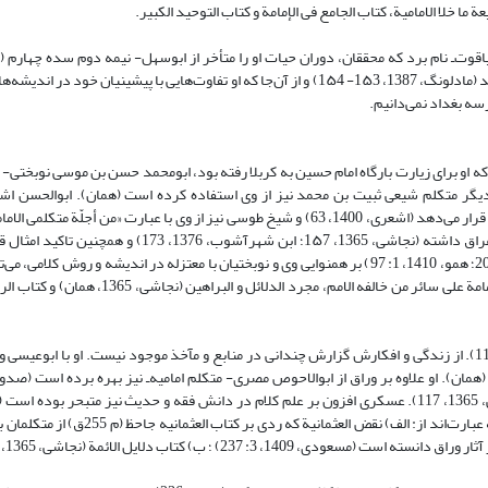
 ما خلا الامامیة، کتاب الجامع فی الإمامة و کتاب التوحید الکبیر.
قوت‌ـ‌ نام برد که محققان، دوران حیات او را متأخر از ابو‌‌سهل- نیمه دوم سده چهارم (
1357، 1۶8) یا بسیار متأخر‌تر از آن، یعنی یکی دو سده پس از آن تاریخ- دانسته‌اند (مادلونگ، 1387، 1۵3- 1۵4) و از آن‌جا که او تفاوت‌هایی با پیش
رسه بغداد نمی‌دانیم.
امیه در دوران غیبت صغری است (نجاشی، 1365، 157). هنگامی که او برای زیارت بارگاه امام حسین به کربلا رفته بود، ابو‌محمد حسن بن موسی
ـ‌ او را ملاقات کرده و از وی بهره برده است (طوسی، 1376، 277- 288). دیگر متکلم شیعی ثبیت بن محمد نیز از وی استفاده کرده است (همان). ا
نویسندگان برجسته امامیه او را در ردیف هشام بن حکم و یونس بن عبدالرحمن قرار می‌دهد (اشعری، 1400، 63) و شیخ طوسی نیز از وی با عبارت «م
(طوسی، 1376، 277- 288). با توجه به ارتباط وی با نوبختیان و سفرهایی که به عراق داشته (نجاشی، 1365، 1۵7؛
(قاضی عبد الجبار، 1965، 20: (1)، 38) و سید مرتضی (سید مرتضی، بی‌تا، 206و207؛ همو، 1410، 1: 97) بر همنوایی وی و نوبختیان با معتزله در اندیشه و
جریان کلامی مدرسه بغداد بدانیم. از سه کتاب کلامی وی با عناوین: کتاب فی الامامة علی سائر من خالف
متکلمی امامی و ساکن عسکر (ظاهراً عسکر بغداد) بوده است (نجاشی، 1365، 117). از زندگی و افکارش گزارش چندانی در منابع و مآخذ موجود نیست. او ب
صدوق، 1385، 1: 145). نجاشی از او با عبارت «متکلم حاذق» یاد می‌کند (نجاشی، 1365، 117). عسکری افزون بر علم کلام در دانش فقه و حدیث نیز م
تعداد چهار کتاب از تألیفات وی را ذکر می‏‌‌‏کند. دو اثر از آنها عنوان کلامی دارند که عبارت‌
 3: 237) ؛ ب) کتاب دلایل الائمة (نجاشی، 1365، 117).