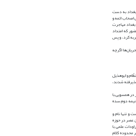
 بغداد به دست
ی اصحاب ائمه و
شام بن حکم (نجاشی، 1365، 433- 434)، علی بن منصور کوفی (همان، 250) و علی بن اسماعیل (ر.ک: طوسی، 1348، 361) به بغداد مهاجرت
بن عبد‌الرحمن در بغداد حضور داشتند (ر.ک: موسوی تنیانی، 1394، 140- 147)؛ اما این حضور که امتداد
جربه کرد، و پس
ریان‌ها اگرچه
ّام و ابو‌هذیل
پذیرفته شدند،
ر در همسویی با
ابتدای نیمه دوم سده
 و تنها نام و
انجس (همان، 269)، ابن قبه (همان، 375- 376) و با فاصله زمانی ابن تبان (همان، 403) که در این عصر در حوزه
ند، از آن‌جا که مراودات علمی با
ی ‌آنان از لحاظ روشی و محتوا در محدوده کلام