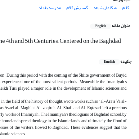
کلام
متکلمان شیعه
گسترش کلام
مدرسه بغداد
عنوان مقاله
English
he 4th and 5th Centuries, Centered on the Baghdad
چکیده
English
ation. During this period, with the coming of the Shiite government of Buyid
on experienced one of the most salient periods. Meanwhile, the Imamiyah’s
ikh Tusi, played a major role in the development of Islamic sciences and
s in the field of the history of thought, wrote works such as "al-Ara’a Va al-
as Avael al-Maghlat, Al-zaqirah, Al-Shafi and Al-Eqtesad, left a precious
holarly works of Imamiyah. The Imamiyah’s theologians of Baghdad school, by
ir homeland, spread theology in the Islamic lands, and ultimately, the flood of
versies of the writers, flowed to Baghdad. These evidences suggest that the
slamic sciences.