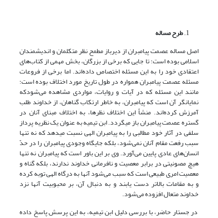
طرح مساله
اصل مساله عصمت پیامبران از دیرباز مطمح نظر متکلمان و اندیشمندان
اسلامی بوده است؛ تا جایی که برخی از بزرگان، بخش مهمی از کتاب‌های
اعتقادی خود را به این مسئله اختصاص داده‌اند. اما برخی از فروعات
مسئله عصمت پیامبران همواره در طول تاریخ مورد اختلاف بوده است؛
مانند این مسئله که در آیات و روایات، مواردی مشاهده می‌شودکه
نمایانگر آن است که پیامبران، به خاطر ارتکاب گناهان، از خداوند طلب
آمرزش کرده‌اند. منشأ این اختلاف نظرها، به اختلاف مبنای آنان در
گستره عصمت پیامبران باز می‎گردد. ابن تیمیه به عنوان یک نظریه پرداز
سلفی در آثار خود مطالبی را به پیامبران الهی نسبت می‎دهد که نه تنها
سبب رفعت مقام آنان نمی‌شود، بلکه جایگاه وجودی پیامبران را در حدّ
انسان‌های عادی پایین می‌آورد. وی بر این باور است که پیامبران نه تنها
هیچ مصونیتی در برابر معصیت و نافرمانی خداوند ندارند، بلکه گناه و
معصیت امری طبیعی است که سبب می‌شود آنها به درگاه الهی توبه کرده
و به مقامات بالاتر دست یابند و به دنبال آن، بر محبوبیت آنها نزد
خداوند متعال افزوده می‌شود.
در جستار حاضر، با بررسی دلیل ابن تیمیه، به این پرسش پاسخ داده