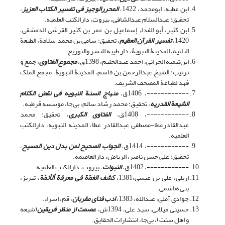
ابن عطیه، ابومحمد، 1422،
المحررالوجیز فی تفسیر الکتاب العزیز
،
تحقیق: عبدالسلام عبدالشافی، بیروت، دارالکتب العلمیه.
ابن کثیر، أبو الفداء إسماعیل بن عمر بن کثیر القرشی الدمشقی،
1420،
تفسیر القرآن العظیم
، تحقیق: سامی بن محمد سلامة، الطبعة
الثانیة، المدینۀ النبویۀ، دار طیبة للنشر والتوزیع.
ابن‌تیمیه الحرانی، احمد عبدالحلیم، 1398ق،
مجموع الفتاوی
، جمع و
ترتیب: الشیخ عبدالرحمن بن قاسم، المدینۀ النبویۀ، مجمع الملک
فهد لطباعۀ المصحف الشریف.
------------، 1406ق،
منهاج السنة النبویه فی نقض الکلام
الشیعة القدریه
، تحقیق: محمد رشاد سالم، بی‌جا، موسسه قرطبه.
------------، 1408ق،
الفتاوی الکبری
، تحقیق: محمد
عبدالقادرعطا-مصطفی عبدالقادر عطا، المدینه النبویه، دارالکتب
العلمیه.
------------، 1414ق،
الجواب الصحیح لمن بدل دین المسیح
،
تحقیق: علی حسن ناصر، الریاض، دارالعاصمه.
------------، 1402ق،
النبوات
، بیروت، دارالکتب العلمیه.
اربلی، علی بن عیسی،1381،
کشف الغمّة فی معرفة ألأئمّة
، تبریز،
بنی هاشمی.
جوادی آملی، عبدالله، 1383،
ادب فنای مقربان
، قم، اسراء.
حسینی میلانی، سید علی، 1394ش،
عصمت از منظر فریقین
(شیعه
و اهل سنت)، بی‌جا، انتشارات الحقایق.