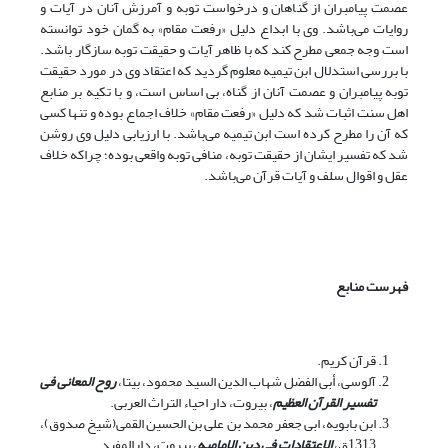
عصمت پیامبران از گناهان و درخواست توبه و آمرزش آنان در آیات و
روایات می‌باشد. وی با ابداع دلیل «رفعت مقام» به گمان خود توانسته
است وجه جمعی مطرح کند که با ظاهر آیات و حقیقت توبه سازگار باشد.
با بررسی استدلال ابن تیمیه معلوم گردید که اعتقاد وی در مورد حقیقت
توبه پیامبران و عصمت آنان از گناه، بی اساس است، و با تکیه بر منابع
اهل سنت اثبات شد که دلیل «رفعت مقام» خلاف اجماع بوده و تنها کسی
که آن را مطرح کرده است ابن تیمیه می‌باشد. با ارزیابی دلیل وی روشن
شد که تفسیر ایشان از حقیقت توبه، منافی توبه واقعی بوده؛ چراکه خلاف
عقل و اقوال سلف و آیات قرآن می‌باشد.
فهرست منابع
قرآن کریم.
آلوسی، أبی الفضل شهاب الدین السید محمود، بی‎تا،
روح المعانی فی
تفسیر القرآن العظیم
، بیروت، دار احیاء التراث العربی.
ابن بابویه، ابی جعفر محمد بن علی بن الحسین القمی(شیخ صدوق)،
1313ق،
الاعتقادات فی دین الامامیه
، بیروت، دارالمفید.