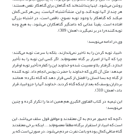
روشن می‌شود. اینها پنداشته‌اند که گناهان برای گناهکار نقص هستند؛
هر چند از آنها توبه کند، و این، منشأ اشتباه آنهاست. پس هر کس گمان
می‎کند که گناهکار با وجود توبه نصوح، ناقص است، در اشتباه بزرگی
افتاده است. یقیناً عذابی که دامنگیر گناهکاران می‌شود، به هیچ وجه
توبه کننده را در بر نمی‎گیرد» (همان: 309).
وی در ادامه می‌نویسد:
«انبیاء توبه کردن را به تاخیر نمی‌اندازند، بلکه با سرعت توبه می‌کنند؛
چرا که آنها از اصرار بر گناه معصوم‌اند. اگر کسی این توبه را به تأخیر
اندازد، گرفتار بلا و مصیبت شده و خداوند این را کفاره تأخیر توبه او قرار
می‎دهد؛ مثل آن کاری که خداوند با حضرت یونس انجام داد. توبه کننده
از گناه چه بسا انسان را افضل از کسی قرار دهد که گناه نکرده؛ همانند
برداران یوسف که بعد از اینکه گناه کردند، خداوند آنها را جزو انبیاء قرار
داد» (همان: 310).
ابن تیمیه در کتاب الفتاوی الکبری هم همین ادعا را تکرار کرده و چنین
می‌نویسد:
«آنچه که جمهور مردم به آن معتقدند و موافق قول سلف می‌باشد، این
است که انبیاء از استقرار برگناه مطلقاً معصوم‌اند ... اینکه برخی معتقدند
گناه منافی کمال بوده و باعث نفرت مردم می‌شود، در صورتی است که بر