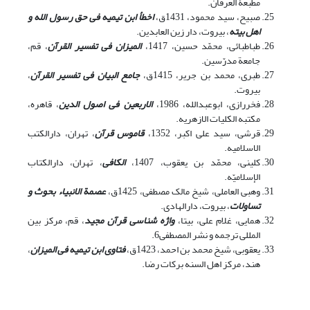
مطبعۀ العرفان.
صبیح، سید محمود، 1431ق،
اخطأ ابن تیمیه فی حق رسول الله و
اهل بیته
، بیروت، دار زین العابدین.
طباطبائی، محمّد حسین، 1417،
المیزان فی تفسیر القرآن
، قم،
جامعة مدرّسین.
طبری، محمد بن جریر، 1415ق،
جامع البیان فی تفسیر القرآن
،
بیروت.
فخررازی، ابوعبدالله، 1986،
الاربعین فی اصول الدین
، قاهره،
مکتبه الکلیات الازهریه.
قرشی، سید علی اکبر، 1352،
قاموس قرآن
، تهران، دارالکتب
الاسلامیه.
کلینی، محمّد بن یعقوب، 1407،
الکافی
، تهران، دارالکتاب
الإسلامیّه.
وهبی العاملی، شیخ مالک مصطفی، 1425ق،
عصمة الانبیاء بحوث و
تساولات
، بیروت، دارالهادی.
همایی، غلام علی، بی‎تا،
واژه شناسی قرآن مجید
، قم، مرکز بین
المللی ترجمه و نشر المصطفی6.
یعقوبی، شیخ محمد بن احمد، 1423ق،
فتاوی ابن تیمیه فی المیزان
،
هند، مرکز اهل السنه برکات رضا.