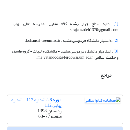
[1]
. طلبه سطح چهار رشته کلام مقارن، مدرسه عالی نواب،
s.rajabzadeh1370@gmail.com.
[2]
. دانشیار دانشگاه فردوسی مشهد، kohansal-a@um.ac.ir.
[3]
. استادیار دانشگاه فردوسی مشهد - دانشکده الهیات - گروه فلسفه
و حکمت اسلامی، ma.vatandoost@ferdowsi.um.ac.ir.
مراجع
دوره 28، شماره 112 - شماره
پیاپی 112
زمستان 1398
صفحه
63-77