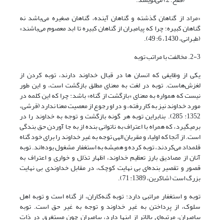
«مراد از گناهان گذشته و گناهان آینده، گناهان صغیره می‌باشد نه
گناهان کبیره؛ چرا که پیامبران از گناهان کبیره تا ابد معصوم می‌باشند»
(طبرانی، 1430، 6: 49).
2-3. مخالفت با مراتب توبه
یکی از وظایفی که انسان ها در قبال خداوند دارند، توبه کردن از
لغزش‌هاست. توبه در لغت به معنای مطلق بازگشت است، و این طور
نیست که همواره به معنای «بازگشت از گناه» باشد؛ چرا که این کلمه در
مورد خداوند نیز به کار رفته، و در او رجوع از معصیت معنا ندارد (قرشی،
1352: 285). بنابراین توبه هر گونه بازگشت و توجه به خداوند را در
برمی‎گیرد، که همراه با اعتراف به ناتوانی بنده از به جا آوردن حق بندگی
است. از آنجا که اولیاء و مقربان الهی توجه به غیر خداوند را برای خود گناه
قلمداد می‌کردند، توبه کرده و همیشه به استغفار مشغول بوده‌اند. توبه
آنان از مصادیق بارز تعظیم خداوند، اظهار تذلل و خواری و اعتراف به
قصور و تقصیر بنده‌ای بی نهایت کوچک، در مقابل خداوندی بی نهایت
بزرگ است (شاکرین، 1389: 71).
توبه و استغفار مراتبی دارد؛ توبه گنه‌کاران، از گناه است و توبه اهل
سلوک، از پرداختن به غیر خداوند و توجه به غیر حق است. توبه
پیامبران، مرتبه‌ای بالاتر از اینها دارد، پیامبران چون مستغرق در ذات