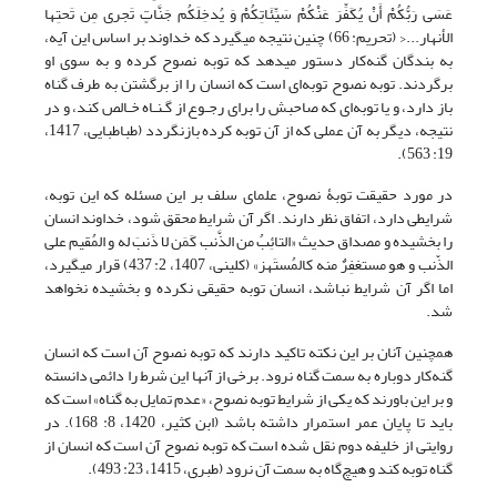
عَسَى رَبُّکُمْ أَنْ یُکَفِّرَ عَنْکُمْ سَیِّئَاتِکُمْ وَ یُدخِلَکُم جَنَّاتٍ تَجری مِن تَحتِها
الأنهار...< (تحریم: 66) چنین نتیجه می‎گیرد که خداوند بر اساس این آیه،
به بندگان گنه‌کار دستور می‎دهد که توبه نصوح کرده و به سوی او
برگردند. توبه نصوح توبه‌ای است که انسان را از برگشتن به طرف گناه
باز دارد، و یا توبه‌اى که صاحبش را براى رجـوع از گـنـاه خـالص کند، و در
نتیجه، دیگر به آن عملى که از آن توبه کرده بازنگردد (طباطبایی، 1417،
19: 563).
در مورد حقیقت توبۀ نصوح، علمای سلف بر این مسئله که این توبه،
شرایطی دارد، اتفاق نظر دارند. اگر آن شرایط محقق شود، خداوند انسان
را بخشیده و مصداق حدیث «التائِبُ من الذَّنب کَمَن لا ذَنبَ له و المُقیم على
الذّنب و هو مستغفِرٌ منه کالمُستَهز» (کلینی، 1407، 2: 437) قرار می‎گیرد،
اما اگر آن شرایط نباشد، انسان توبه حقیقی نکرده و بخشیده نخواهد
شد.
همچنین آنان بر این نکته تاکید دارند که توبه نصوح آن است که انسان
گنه‌کار دوباره به سمت گناه نرود. برخی از آنها این شرط را دائمی دانسته
و بر این باورند که یکی از شرایط توبه نصوح، «عدم تمایل به گناه» است که
باید تا پایان عمر استمرار داشته باشد (ابن کثیر، 1420، 8: 168). در
روایتی از خلیفه دوم نقل شده است که توبه نصوح آن است که انسان از
گناه توبه کند و هیچ‌گاه به سمت آن نرود (طبری، 1415، 23: 493).