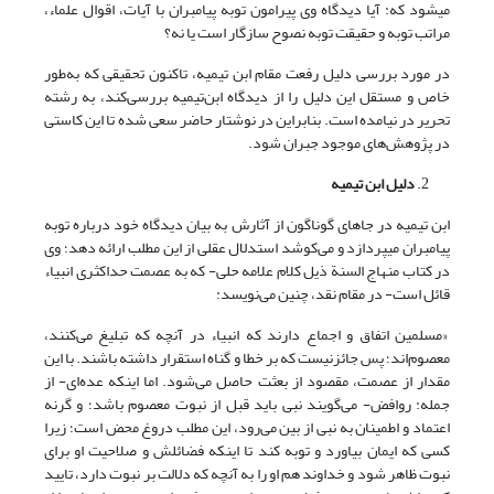
می‎شود که: آیا دیدگاه وی پیرامون توبه پیامبران با آیات، اقوال علماء،
مراتب توبه و حقیقت توبه نصوح سازگار است یا نه؟
در مورد بررسی دلیل رفعت مقام ابن تیمیه، تاکنون تحقیقی که به‌طور
خاص و مستقل این دلیل را از دیدگاه ابن‌تیمیه بررسی‌کند، به رشته
تحریر در نیامده است. بنابراین در نوشتار حاضر سعی شده تا این کاستی
در پژوهش‌های موجود جبران شود.
دلیل ابن تیمیه
ابن تیمیه در جاهای گوناگون از آثارش به بیان دیدگاه خود درباره توبه
پیامبران می‎پردازد و می‌کوشد استدلال عقلی از این مطلب ارائه دهد؛ وی
در کتاب منهاج السنة ذیل کلام علامه حلی- که به عصمت حداکثری انبیاء
قائل است- در مقام نقد، چنین می‌نویسد:
«مسلمین اتفاق و اجماع دارند که انبیاء در آنچه که تبلیغ می‌کنند،
معصوم‌اند؛ پس جائزنیست که بر خطا و گناه استقرار داشته باشند. با این
مقدار از عصمت، مقصود از بعثت حاصل می‌شود. اما اینکه عده‌ای- از
جمله: روافض- می‌گویند نبی باید قبل از نبوت معصوم باشد؛ و گرنه
اعتماد و اطمینان به نبی از بین می‌رود، این مطلب دروغ محض است؛ زیرا
کسی که ایمان بیاورد و توبه کند تا اینکه فضائلش و صلاحیت او برای
نبوت ظاهر شود و خداوند هم او را به آنچه که دلالت بر نبوت دارد، تایید