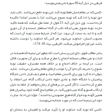
قرطبی در ذیل آیه 66 سوره تحریم می‌نویسد:
«کسی که در مقام لسان فقط توبه کند، این توبه نافع نمی‌باشد. تائب باید
حق توبه را ادا کند که توبه نصوح می‌باشد، لذا با مصدر (متابا) تاکیده
کرده است». وی ذیل این آیه، 23 قول از علما نقل می‎کند که همه تاکید
دارند توبه نصوح یعنی اینکه تائب از گناه استغفار جسته و از آن دوری
کند و تا ابد به سمت آن نرود؛ چرا که از شرایط صحت توبه آن است که
محبوب انسان، خداوند می‌شود. هر کس که خداوند را دوست داشته
باشد غیر او را فراموش می‎کند» (قرطبی، بی‎تا، 18: 174).
بنابر مطالب فوق، جای این پرسش است که چطور ابن تیمیه که همیشه در
اثبات و نفی مطالب مسئله اجماع را مطرح می‎کند و برای آن محوریت قائل
است، در اینجا بر خلاف اجماع و بر خلاف همه مفسران، حقیقت توبه
نصوح را تحریف کرده و آن را موجب ارتقای مقام پیامبران می‌داند. شاید
بتوان ادعا کرد وی برای کاستن مقام انبیاء و هم‌ردیف قرار دادن جایگاه
پیامبران با جایگاه خلفا، و عادی جلوه دادن ارتکاب گناه، این اعتقاد را
مطرح کرده است، تا اگر کسی در برهه‌ای از زمان بخواهد از خلفا به دلیل
ارتکاب فسق و گناه عیب‌جویی کند، در مقام پاسخ گفته شود پیامبران هم
همین گونه بوده و از گناه هیچ مصونیتی نداشتند!. مؤیّد این ادعا، عبارت
خود ابن تیمیه است که در مورد صحابه می‌نویسد:
«کسی که توبه کند خداوند او را تأیید می‎کند و اطمینان به سخنان او