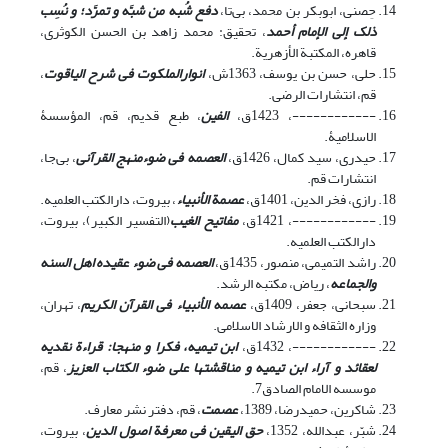
حِصنی، ابوبکر بن محمد، بی‌تا،
دفع شُبه من شبَّه و تمرَّد؛ و نُسِب
ذلک إلی الإمام أحمد
، تحقیق: محمد زاهد بن الحسن الکوثری،
قاهره، المکتبة الأزهریة.
حلی، حسن بن یوسف، 1363ش،
انوارالملکوت فی شرح الیاقوت
،
قم، انتشارات الرضی.
------------، 1423ق،
الفین
، طبع قدیم، قم، المؤسسۀ
الاسلامیۀ.
حیدری، سید کمال، 1426ق،
العصمه فی ضوءمنهج القرآنی
، بی‌جا،
انتشارات قم.
رازی، فخر الدین، 1401ق،
عصمة الأنبیاء
، بیروت، دارالکتب العلمیه.
------------، 1421ق،
مفاتیح الغیب
(التفسیر الکبیر)، بیروت،
دارالکتب العلمیه.
راشد التمیمی، منصور، 1435ق،
العصمه فی ضوء عقیده اهل السنه
والجماعه
، ریاض، مکتبه الرشد.
سبحانی، جعفر، 1409ق،
عصمه الأنبیاء فی القرآن الکریم
، تهران،
وزاره الثقافه و الارشاد الاسلامی.
------------، 1432ق،
ابن تیمیه، فکرا و منهجا: قراءة نقدیه
لعقائد و آراء ابن تیمیه و مناقشتها علی ضوء الکتاب العزیز
، قم،
موسسه الامام الصادق7.
شاکرین، حمیدرضا، 1389،
عصمت
، قم، دفتر نشر معارف.
شبّر، عبدالله، 1352،
حق الیقین فی معرفة اصول الدین
، بیروت،