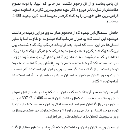
آن باقی بمانند و از آن رجوع نکنند؛ در حالی که انبیاء با توبه نصوح
مقامشان از قبل بالاتر می‌رود. اگر توبه محبوب‌ترین کار نزد خداوند نبود،
گرامی‌ترین خلق خویش را به گناه گرفتار نمی‌ساخت» (ابن تیمیه، 1408،
5: 259).
حاصل استدلال ابن تیمیه که از مجموع عبارات وی در این زمینه برداشت
می‌شود این است که؛ پیامبران مرتکب گناه می‎شوند، و تفاوت آنها با سایر
انسان‌ها در این است که انبیاء بعد از اینکه مرتکب یک گناه شدند، بین
این گناه و گناه دیگری حتما توبه و ندبه می‌کنند و هرگز دو گناه را در یک
لحظه، مرتکب نمی‎شوند. به اعتقاد وی گناهی که از آن، توبه می‎شود موجب
نفرت نیست بلکه آنچه باعث نفرت می‌شود پافشاری بر گناه است نه خود
توبه و استغفار از گناه. به دیگر سخن، وی بر این باور است که آنچه سبب
نفرت و دور شدن مردم از پیامبران می‌شود، «اصرار بر گناه» است، نه
گناه و توبه از گناه.
آنچه ابن تیمیه بر آن تاکید می‎کند، این است که پیامبر باید از اهل تقوا و
نیکی و متصف به صفات کمال باشد (ابن تیمیه، 1406، 2: 397)، پس
صدور برخی از گناهان همراه با توبه، منافاتی با این خصوصیت ندارد؛ زیرا
توبه درجه انسان را بالا می‌برد و او را از رحمت خداوند بهره‌مند می‌سازد،
و بر محبوبیت انسان نزد خداوند متعال می‌افزاید.
از سخن وی می‌توان چنین برداشت کرد که اگر پیامبر به طور مطلق از گناه