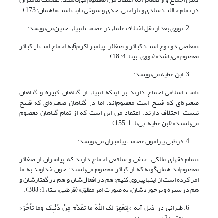
در تمام حالات؛ شادی و ناراحتی، جدی و شوخی ثابت است» (همان: 173).
نووی بعد از نقل اختلاف علماء در عصمت انبیاء، چنین می‌نویسد:
«معاصی دو نوع است: کبائر و صغائر. پیامبر اکرم6به اجماع امت از کبائر
معصوم می‌باشد» (نووی، بی‎تا، 4: 18).
ابن عطیه می‌نویسد:
«امت اسلامی اجماع دارند بر اینکه انبیاء از گناهان کبیره و گناهان
صغیره‌ای که قبیح است معصوم‌اند. اما در گناهان صغیره‌ای که قبیح
نیست، اختلاف دارند. اعتقاد من این است که از تمام گناهان معصوم
می‌باشند» (ابن عطیه، بی‌تا، 1: 155).
قرطبی پیرامون عصمت پیامبران می‌نویسد:
«تمام فقهای مالکی، حنفی و شافعی اجماع دارند که پیامبران از صغائر
معصوم‌اند همان‌گونه که از کبائر معصوم می‌باشند؛ چون خداوند به ما
امر کرده است از اینها پیروی کنیم؛ هم در افعال‌شان و هم در گفتارشان و
هم در سیره و برخوردشان، به صورت امر مطلق» (قرطبی، بی‎تا، 1: 308).
طبرانی در ذیل آیه >لِیَغْفِرَ لَکَ اللَّهُ مَا تَقَدَّمَ مِنْ ذَنْبِکَ وَمَا تَأَخَّرَ<
(فقح: 2) می‌نویسد: