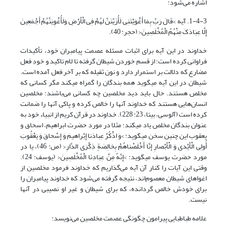
اشاره می‌شود:
1-4-3. آیه >قَالَ رَبِّ بِمَا أَغْوَیْتَنِی لَأُزَیِّنَنَّ لَهُمْ فِی الْأَرْضِ وَلَأُغْوِیَنَّهُمْ أَجْمَعِینَ
إِلَّا عِبَادَکَ مِنْهُمُ الْمُخْلَصِینَ< (حجر: 40).
خداوند در این آیه برای اثبات مسئله عصمت پیامبران خود، تأکیدات
فراوانی کرده است؛ از قسم خوردن شیطان گرفته تا لام تاکید و خودِ فعل
مضارع که دلالت بر استمرار دارد و نون ثقیله که بر آخر فعل آمده است.
شیطان در این آیه می‎گوید همه بندگان را گمراه می‎کند مگر کسانی که
مخلص هستند. حال باید دید مخلصین چه کسانی می‌باشند؛ مخلصین
انسان‌هایی هستند که خداوند آنها را خالص کرده و پاکی آنها را ضمانت
کرده است (آلوسی، بی‎تا، 23: 228). خداوند در قرآن کریم از انبیاء خود به
عنوان بندگان مخلص یاد می‎کند؛ مثلا در مورد حضرت ابراهیم، اسحاق و
یعقوب این چنین سخن می‎گوید: >وَ اذْکُرْ عِبادَنا إِبْراهیمَ وَ إِسْحاقَ وَ یَعْقُوبَ
أُولِی الْأَیْدی وَ الْأَبْصارِ إِنَّا أَخْلَصْناهُمْ بِخالِصَةٍ ذِکْرَی الدَّارِ< (ص: 46)، یا در
مورد حضرت یوسف می‎گوید: >إِنَّهُ مِنْ عِبَادِنَا الْمُخْلَصِینَ< (یوسف: 24).
وقتی این آیات را کنار آن آیه می‌گذاریم که خداوند فرمود مخلصین از
اغواهای شیطان معصوم‌اند، نتیجه گرفته می‌شود که خداوند پیامبران را
برای خودش خالص گردانده، که برای شیطان و غیر او نصیبی در آنها
نیست.
علامه طباطبایی پیرامون چگونگی عصمت مخلصین می‌نویسد: