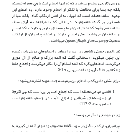
بررسی تاریخی معلوم می‌شود که نه تنها اجماع امت با وی همراه نیست،
بلکه چه بسا برای مخالفت با تفکر او اجماع وجود دارد. به ادعای ابن
تیمیه، سلف معتقد است که انبیاء، نه از اصل ارتکاب گناه، بلکه تنها از
«استقرار بر گناه» معصوم‌اند، در حالی که با مراجعه به آرای سلف
مشاهده می‌شود که نه تنها این اجماع مصداق خارجی ندارد، بلکه اجماع
بر خلاف آن می‌باشد؛ یعنی اجماع دارند بر اینکه پیامبران، از ارتکاب
معصیت و وسوسه‌های شیطان مصون می‌باشند.
تقی الدین حصنی شافعی در مورد ادعاها و اجماع‌های فرضی ابن تیمیه
این چنین می‎گوید: «سخنانی گفت که ائمه بزرگ و صالح از آن دوری
می‌کردند، ادعاهایی کرد که ائمه اسلام آن را انکار می‌کردند و اجماع علما
و حکام بر خلاف آن بود» (حصنی، بی‌تا: 61).
برای نشان دادن کذب ادعای ابن تیمیه به چند نمونه اشاره می‌شود:
قاضی عیاض معتقد است که اجماع امت بر این است که نبی اکرم6
از وسوسه‌های شیطانی و انواع اذیت در جسم، معصوم است
(عیاض، بی‎تا، 2: 117).
وی در موضعی دیگر می‌نویسد:
«پیامبران، از کذب، قبل از نبوت قطعا معصوم بوده و از گناهان کبیره به
دلیل اجماع و از صغائر، به اعتقاد من، معصوم می‌باشند. عصمت پیامبران