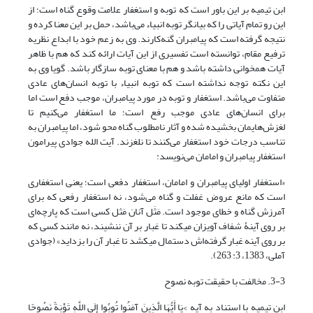
ابن تیمیه بر این باور است که توبه و استغفار علامت وقوع گناه است؛ از
این رو تمام آیاتی را که بیانگر توبه انبیاء می‌باشد، حمل بر این معنا کرده و
نتیجه گرفته است که پیامبران گنه‌کارند. وی به زعم خود با ابداع نظریه
ترفیع مقام، توانسته است تفسیری از این آیات ارائه کند که هم با ظاهر
آیات همخوانی داشته باشد و هم با معنای توبه سازگار باشد. گویا وی به
این نکته توجه نداشته است که توبه انبیاء با توبه انسان‌های عادی
متفاوت می‌باشد. استغفار و توبه در مورد پیامبران، موجب دفع است اما
برای انسان‌های عادی موجب رفع است؛ ما استغفار می‌کنیم تا
لغزش‌هایمان بخشیده شده و آثار نامطلوب گناه محو شود، اما پیامبران به
تناسب درجات خود استغفار می‌کنند تا نلغزند. آیت الله جوادی پیرامون
استغفار پیامبران و امامان می‌نویسد:
«استغفار اولیای پیامبران و امامان، استغفار دفعی است؛ یعنی استغفاری
است که مانع عروض غفلت و گناه می‌شود، نه استغفار رفعی که برای
آمرزش گناه و خطای موجود است. مَثَل آنان مَثل کسی است که پارچه‌ای
بر روی آینۀ شفاف آویزان می‎کند تا غبار بر آن ننشیند، نه مانند کسی که
بر روی آینه غبار گرفته‌اش دستمال می‎کشد تا غبار آن را بزداید» (جوادی
آملی، 1383، 3: 263).
3-3. مخالفت با حقیقت توبه نصوح
ابن تیمیه با استناد به آیه >یَا أَیُّهَا الَّذِینَ آمَنُوا تُوبُوا إِلَى اللَّهِ تَوْبَةً نَصُوحًا