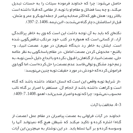
حاصل می‌شود؛ چرا که خداوند فرموده سیئات را به حسنات تبدیل
می‎کند، و چه بسا فضائل و مقام او با توبه، از مقامی که قبلا داشته است
بالاتر رود؛ همان طور که اکثر صحابه پیامبر از جمله ابوبکر و عمر و عثمان،
قبل از اسلامشان دچار گناه می‌شدند» (ابن تیمه، 1406، 2: 397).
نکته‌ای که باید به آن توجه داشت این است که وی به خاطر پراکندگی
آراء، از کسانی است که همواره در کتب خود مرتکب تناقض‌گویی شده
است. ایشان به خاطر رد دیدگاه شیعیان در مورد عصمت انبیاء، و-
بالتبع- مخدوش کردن عصمت امامان، در مقام پاسخگویی به نظر علامه
حلی، عصمت انبیاء از گناهان را قبول نکرده و با ابداع دلیل حُسن توبه، به
زعم خود مشکل و توالی فاسد عدم عصمت را حل کرده است، اما گویا وی
فراموش کرده که خودش در مورد حقیقت توبه چنین می‌نویسد:
«از شرایط توبه واقعی این است که انسان اعتقاد داشته باشد که گناه
است و کراهت داشته باشد از انجام آن. مستغفر با اصرار بر گناه تائب
محسوب نمی‌شود؛ چرا که توبه و اصرار ضدین‌اند» (همو، 1408، 7: 409).
4-3. مخالفت با آیات
خداوند در آیات فراوانی به عصمت پیامبران در مقام عمل (عصمت از
گناه) اشاره کرده و تاکید می‎کند که شیطان هیچ گاه نمی‎تواند آنها را
وسوسه کرده و بر آنها تسلط یابد. در این نوشتار به مهم‌ترینِ این آیات