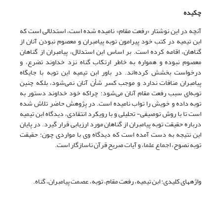
چکیده
آنچه در این نوشتار «رفعت مقام» نامیده شده است، استدلالی است که
ابن تیمیه در کتب خود پیرامون توبه پیامبران و معصوم نبودن آنان از
گناهان، اقامه کرده است. بر اساس این استدلال، پیامبران از گناهان
معصوم نبوده و همواره به خاطر ارتکاب گناه نزد خداوند تضرع، و
درخواست بخشش کرده‌اند. در باور ابن تیمیه این توبه با جایگاه
پیامبران منافات ندارد و موجب کسر شأن آنان نمی‌شود، بلکه چنین
توبه‌ای سبب رفعت مقام آنان می‌شود؛ چراکه خود خداوند دستور به
توبه داده و خویش را تواب نامیده است. در پژوهش حاضر تلاش شده
است تا با روش توصیفی- تحلیلی و با رویکرد انتقادی، دیدگاه ابن تیمیه
درباره حقیقت توبه پیامبران از گناهان مورد ارزیابی قرار گیرد. در پایان
این نتیجه به دست آمده است که دیدگاه وی با مواردی چون: حقیقت
توبه نصوح، اجماع علما، و آیات صریح قرآن ناسازگار است.
واژه‎های کلیدی: ابن تیمیه، رفعت مقام، توبه، عصمت پیامبران، گناه.