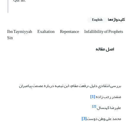
Qur'an.
کلیدواژه‌ها
English
Ibn Taymiyyah
Exaltation
Repentance
Infallibility of Prophets
Sin
اصل مقاله
بررسی انتقادی دلیل «رفعت مقام» ابن تیمیه درباره عصمت پیامبران
صفدر رجب زاده
[1]
[2]
علیرضا کهنسال
محمد علی وطن دوست
[3]