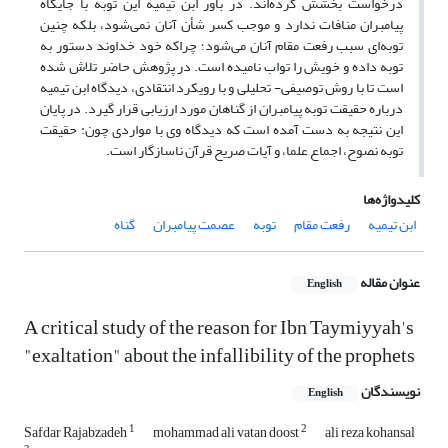
درخواست بخشش کرده‌اند. در باور ابن تیمیه این توبه با جایگاه
پیامبران منافات ندارد و موجب کسر شأن آنان نمی‌شود، بلکه چنین
توبه‌ای سبب رفعت مقام آنان می‌شود؛ چراکه خود خداوند دستور به
توبه داده و خویش را تواب نامیده است. در پژوهش حاضر تلاش شده
است تا با روش توصیفی- تحلیلی و با رویکرد انتقادی، دیدگاه ابن تیمیه
درباره حقیقت توبه پیامبران از گناهان مورد ارزیابی قرار گیرد. در پایان
این نتیجه به دست آمده است که دیدگاه وی با مواردی چون: حقیقت
توبه نصوح، اجماع علما، و آیات صریح قرآن ناسازگار است.
کلیدواژه‌ها
ابن تیمیه
رفعت مقام
توبه
عصمت پیامبران
گناه
عنوان مقاله
English
A critical study of the reason for Ibn Taymiyyah's
"exaltation" about the infallibility of the prophets
نویسندگان
English
1
2
Safdar Rajabzadeh
mohammad ali vatan doost
ali reza kohansal