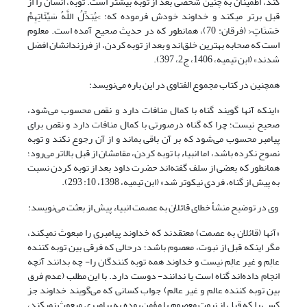
کند، اطمینان به چنین شخصی بعد از توبه بیشتر است. توبه، انسان را از
قبل برتر می‎کند و خداوند خودش فرموده که: >یُبَدِّلُ اللَّهُ سَیِّئَاتِهِمْ
حَسَنَاتٍ< (فرقان: 70)، همانطور که در حدیث صحیح آمده است. معلوم
است که صحابه بهترین خلق‌اند و بعد از توبه کردن، از فرزندانشان افضل
شدند» (ابن تیمیه، 1406، ج2، 397).
همچنین در کتاب مجموع الفتاوی در این باره می‌نویسد:
«اینکه آنها گویند گناه با کمال منافات دارد و نقص محسوب می‌شود،
صحیح نیست؛ چرا که گناه درصورتی با کمال منافات دارد و نقص برای
پیامبر محسوب می‌شود که بر آن باقی بماند و از آن رجوع نکند و توبه
نصوح نکرده باشد، اما انبیاء با توبه کردن، مقامشان از قبل بالاتر می‌رود؛
همانطور که بعضی از سلف گفته‌اند حضرت داود بعد از توبه کردن نسبت
به پیش از گناه، فردی نیکوتر شد» (ابن تیمیه، 1398، 10: 293).
وی در توضیح منشأ خطای قائلان به عصمت انبیاء پیش از بعثت می‌نویسد:
«آنها (قائلان به عصمت) معتقدند که خداوند پیامبری را مبعوث نمی‎کند،
مگر اینکه قبل از نبوت، معصوم باشد؛ درحالی که فرقی بین توبه کننده
عالِم و غیر عالِم نیست و خداوند همه توبه کنندگان را- چه بدانند آنچه
انجام داده‌اند گناه است یا ندانند- دوست دارد. با این مطلب (عدم فرق
بین توبه کننده عالم و غیر عالم) جواب کسانی که می‌گویند خداوند جز
کسی را که قبل از نبوت معصوم یا مؤمن بوده به پیامبری مبعوث نمی‎کند،