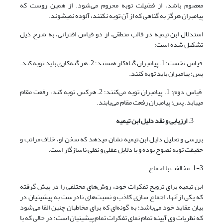
معصوم باشد، از فضیلت توبه محروم می‌شود. از همین روست که
پیامبران هرگز به گناهی که از آن توبه نکنند، آلوده نمی‎شوند.
استدلال ابن تیمیه در قالب منطقی، از دو قیاس اقترانی، به شرح ذیل
تشکیل شده است:
قیاس نخست: 1. پیامبران گناه‌کار هستند؛ 2. هر گنه‌کاری باید توبه کند.
پس: پیامبران باید توبه کنند.
قیاس دوم: 1. پیامبران توبه می‌کنند؛ 2. هرکس توبه کند، رفعت مقام
می‎یابد. پس: پیامبران رفعت مقام می‌یابند.
ارزیابی و نقد دلیل ابن تیمیه
بررسی و تحلیل دلیل ابن تیمیه نشان می‎دهد که سخن او، خلاف مراتب و
حقیقت توبه نصوح بوده و با دلایل عقلی و نقلی ناسازگار است.
1-3. مخالفت با اجماع
ابن تیمیه برای ترویج تفکرات خود، روش‌های مختلفی را در پیش گرفته
که یکی ازآنها، اجماع سازی کاذب و نسبت‌های نادرست به پیشینیان در
بیان عقاید خود می‌باشد؛ به گونه‌ای که برای مخاطبان چنین القا می‌شود
که نظریات وی آیینه تمام نمای تفکرات تمام پیشینیان است؛ در حالی که با