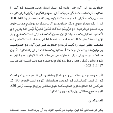
خداوند در این آیه خبر داده که انبیاء انسان‌هایی هستند که آنها را
هدایت کرده است؛ به گونه‌ای که آنان اسوه و الگوی دیگران قرار دارند،
به نحوی که دیگران باید از هدایت آنان پیروی کنند (سبحانی، 1409: 60).
این از یک سو، از سوی دیگر خداوند در آیات دیگر به توضیح هدایت خود
پرداخته و می‌فرماید: >وَ مَنْ یَهْدِ اللَّهُ فَما لَهُ مِنْ مُضِلٍّ أَ لَیْسَ اللَّهُ بِعَزِیزٍ ذِی
انْتِقامٍ<. هدایتی که خداوند از آن سخن گفته، هدایتی است که هیچ چیز
آن را دستخوش ضلالت نمی‎کند. علامه طباطبایی معتقد است که این آیه
عصمت مطلق انبیاء را ثابت کرده و خداوند طبق این آیه، دو خصوصیت
برای این هدایت ذکر می‎کند: 1. هدایتی که ضلالت در آن راه ندارد؛ 2. این
هدایت، در صورتی برای انسان باقی می‌ماند که شکرش به جا آورده
شود؛ و این شکر، همان عمل به لوازم توحید و عبودیت است (طباطبایی،
1417، 2: 202).
اگر بخواهیم این استدلال را در شکل منطقی بیان کنیم، بدین نحو است
که: 1. انبیاء کسانی‌اند که خداوند هدایتشان کرده است (انعام: 90)؛ 2.
هر کس که خداوند او را هدایت کند هیچ ضلالتی برای او نیست (زمر: 36).
نتیجه: هیچ ضلالتی برای انبیاء وجود ندارد.
نتیجه
گیری
یکی از مسائلی که ابن تیمیه در کتب خود به آن پرداخته است، مسئله