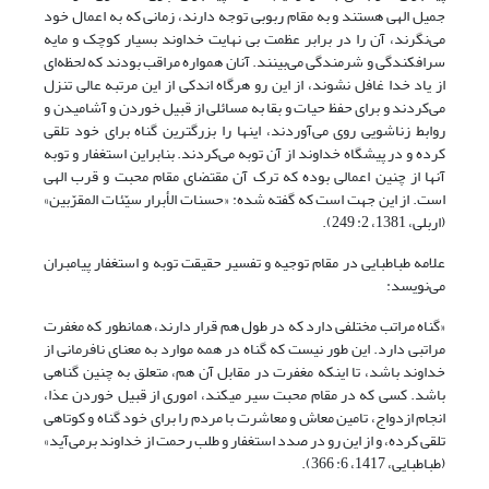
جمیل الهی هستند و به مقام ربوبی توجه دارند، زمانی که به اعمال خود
می‌نگرند، آن را در برابر عظمت بی نهایت خداوند بسیار کوچک و مایه
سرافکندگی و شرمندگی می‌بینند. آنان همواره مراقب بودند که لحظه‌ای
از یاد خدا غافل نشوند، از این رو هرگاه اندکی از این مرتبه عالی تنزل
می‌کردند و برای حفظ حیات و بقا به مسائلی از قبیل خوردن و آشامیدن و
روابط زناشویی روی می‌آوردند، اینها را بزرگترین گناه برای خود تلقی
کرده و در پیشگاه خداوند از آن توبه می‌کردند. بنابراین استغفار و توبه
آنها از چنین اعمالی بوده که ترک آن مقتضای مقام محبت و قرب الهی
است. از این جهت است که گفته شده: «حسنات الأبرار سیّئات المقرّبین»
(اربلی، 1381، 2: 249).
علامه طباطبایی در مقام توجیه و تفسیر حقیقت توبه و استغفار پیامبران
می‌نویسد:
«گناه مراتب مختلفی دارد که در طول هم قرار دارند، همانطور که مغفرت
مراتبی دارد. این طور نیست که گناه در همه موارد به معنای نافرمانی از
خداوند باشد، تا اینکه مغفرت در مقابل آن هم، متعلق به چنین گناهی
باشد. کسی که در مقام محبت سیر می‎کند، اموری از قبیل خوردن عذا،
انجام ازدواج، تامین معاش و معاشرت با مردم را برای خود گناه و کوتاهی
تلقی کرده، و از این رو در صدد استغفار و طلب رحمت از خداوند برمی‌آید»
(طباطبایی، 1417، 6: 366).