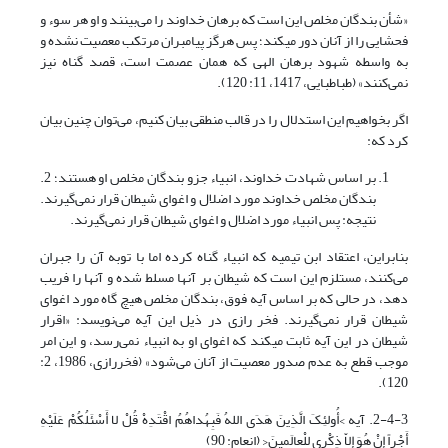
«شأن بندگان مخلص این است که برهان خداوند را می‌بینند و او هر سوء و
فحشایی را از آنان دور می‎کند؛ پس هرگز پیامبران مرتکب معصیت نشده و
به واسطه شهود برهان الهی که همان عصمت است، قصد گناه نیز
نمی‌کنند» (طباطبایی، 1417، 11: 120).
اگر بخواهیم این استدلال را در قالب منطقی بیان کنیم، می‌توان چنین بیان
کرد که:
بر اساس شهادت خداوند، انبیاء جزو بندگان مخلص او هستند؛ 2.
بندگان مخلص خداوند مورد اضلال و اغوای شیطان قرار نمی‌گیرند.
نتیجه: پس انبیاء مورد اضلال و اغوای شیطان قرار نمی‌گیرند.
بنابراین، اعتقاد ابن تیمیه که انبیاء گناه کرده اما با توبه آن را جبران
می‌کنند، مستلزم این است که شیطان بر آنها مسلط شده و آنها را فریب
دهد، در حالی که بر اساس آیه فوق، بندگان مخلص هیچ گاه مورد اغوای
شیطان قرار نمی‌گیرند. فخر رازی در ذیل این آیه می‌نویسد: «اقرار
شیطان در این آیه ثابت می‎کند که اغوای او به انبیاء نمی‌رسد، و این امر
موجب قطع به عدم صدور معصیت از آنان می‌شود» (فخررازی، 1986، 2:
120).
2-4-3. آیه >أُولئِکَ الَّذِینَ هَدَى اللهُ فَبِهُداهُمُ اقْتَدِهْ قُلْ لا أَسْئَلُکُمْ عَلَیْهِ
أَجْراً إِنْ هُوَ إِلاّ ذِکْرى لِلْعالَمینَ< (انعام: 90)