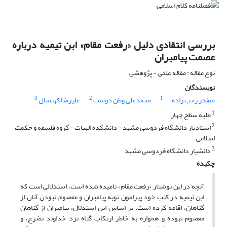
بررسی انتقادی دلیل «رفعت مقام» ابن تیمیه درباره
عصمت پیامبران
نوع مقاله : مقاله علمی - پژوهشی
نویسندگان
3
2
1
صفدر رجب زاده
محمدعلی وطن دوست
علیرضا کهنسال
1
طلبه سطح چهار
2
استادیار دانشگاه فردوسی مشهد - دانشکده الهیات - گروه فلسفه و حکمت
اسلامی
3
دانشیار دانشگاه فردوسی مشهد
چکیده
آنچه در این نوشتار «رفعت مقام» نامیده شده است، استدلالی است که
ابن تیمیه در کتب خود پیرامون توبه پیامبران و معصوم نبودن آنان از
گناهان، اقامه کرده است. بر اساس این استدلال، پیامبران از گناهان
معصوم نبوده و همواره به خاطر ارتکاب گناه نزد خداوند تضرع، و