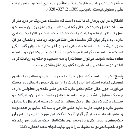
بیشتر دارد؛ زیرا این برهان در ترتب تعاقبی نیز جاری است و مختص ترتب
علّی و معلولی نیست (لاهیجی، 1389، 2: 327- 328).
اشکال
:
در این برهان ادعا شده است که سلسله علل، یک فرد زیادتر از
سلسله معالیل دارد؛ در حالی که این مطلب برای عقل روشن نیست؛ و
عقل تا منتها نرفته و نهایت را ندیده که حکم کند در انتها یکی زیادی
دارد. به دیگر بیان اگر سلسله علل متناهی بود، زیادت و نقصان در آن
تصور می‌شد؛ اما سلسله نامتناهی انتها و آخر ندارد تا بتوان گفت یکی
نسبت به سلسله دیگر اضافه و یا کم دارد. بله در جایی که این دو سلسله
قطعه قطعه شوند، می‌توان قطعات را با هم سنجید و حکم به زیادت کرد،
اما در دو سلسله بی نهایت این حکم برای عقل مقدور نیست.
پاسخ
:
درست است که عقل خود تا بی‏نهایت علل و معالیل را تطبیق
تفصیلی نداده است، اما این زیادت را از طریق حدس اجمالی به دست
می‌آورد. چون عقل حکم قطعی دارد که هر علتی تقدم بر معلولش دارد،
چه یک معلول باشد و چه سلسله معالیل باشد. بنابراین، هرگاه دو
سلسله باشد که یکی علل و یکی معالیل باشد، که همه آحاد علل با معالیل
تطبیق دارد و معیت دارند، باید علتی خارجی باشد که سابق بر همه بوده
و تمام تطبیقات بعد از آن قرار گیرد. لذا در این مورد عقل بر اساس آن
حکم قطعی، حدس کلی زده و به وجود علت العلل حکم می‌کند، هر چند که
خود تفصیلا نمی‌تواند تطبیقات را تا بی نهایت انجام دهد (همان، 329).