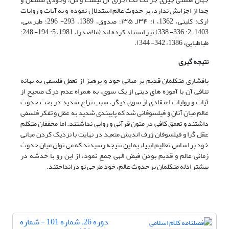
جدا از اجزایش ندارد، بر حدوث عالم استدلال نموده و به آیات و روایات
(رک: کلینی، 1362، ۱: ۱۳۴ـ ۱۳۵؛ صدوق، 1389، 293- 296؛ طبرسی،
1403، 2: 336- 338) نیز استناد کرده اند (ملاصدرا، 1981، 5: 194- 248؛
طباطبایی، 1386، 342- 344).
نتیجه گیری
پافشاری متکلمان قدیم بر مبانی خود و پرهیز از تعقل فلسفی به بهانه
تنافی آن با آموزه های دینی از یک سوی، به همراه عدم درک صحیح از
آیات و روایات اعتقادی از سوی دیگر، سبب نزاع شدید در بحث حدوث
عالم میان آنان و فیلسوفانی شد که پایبندی شدید به عقل و تفکر فلسفی
داشتند و تعمق کافی در متون قرآنی و روایی نداشتند. اما محققان متکلم
عقل گرا و فیلسوفان ژرف اندیش متعبد در نهایت با نزدیک کردن مبانی
خود بر اساس تعالیم انبیاء به این نتیجه رسیدند که می توان میان حدوث
زمانی عالم و قدیم بودن فیض الهی جمع نمود، از این رو با خدشه در
بیشتر ادله متکلمان بر حدوث عالم، خود طرحی نو درانداختند.
دوره 26، شماره 101 - شماره