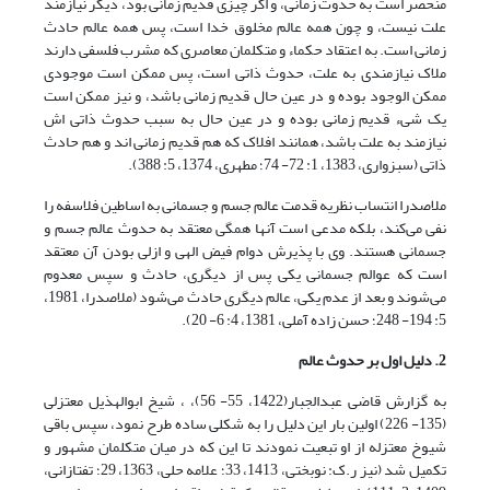
منحصر است به حدوث زمانى، و اگر چیزى قدیم زمانى بود، دیگر نیازمند
علت نیست، و چون همه عالم مخلوق خدا است، پس همه عالم حادث
زمانى است. به اعتقاد حکماء و متکلمان معاصری که مشرب فلسفی دارند
ملاک نیازمندی به علت، حدوث ذاتی است، پس ممکن است موجودى
ممکن الوجود بوده و در عین حال قدیم زمانى باشد، و نیز ممکن است
یک شى‏ء قدیم زمانى بوده و در عین حال به سبب حدوث ذاتی اش
نیازمند به علت باشد، همانند افلاک که هم قدیم زمانی اند و هم حادث
ذاتی (سبزواری، 1383، ‏1: 72- 74؛ مطهری، 1374، ‏5: 388).
ملاصدرا انتساب نظریه قدمت عالم جسم و جسمانی به اساطین فلاسفه را
نفی می‌کند، بلکه مدعی است آنها همگی معتقد به حدوث عالم جسم و
جسمانی هستند. وی با پذیرش دوام فیض الهی و ازلی بودن آن معتقد
است که عوالم جسمانی یکی پس از دیگری، حادث و سپس معدوم
می‌شوند و بعد از عدم یکی، عالم دیگری حادث می‌شود (ملاصدرا، 1981،
5: 194- 248؛ حسن زاده آملی، 1381، 4: 6- 20).
2. دلیل اول بر حدوث عالم
به گزارش قاضی عبدالجبار(1422، 55- 56)، ، شیخ ابوالهذیل معتزلی
(135- 226) اولین بار این دلیل را به شکلی ساده طرح نمود، سپس باقی
شیوخ معتزله از او تبعیت نمودند تا این که در میان متکلمان مشهور و
تکمیل شد (‏نیز ر.ک: نوبختی، 1413، 33؛ علامه حلی، 1363، 29؛ تفتازانی،