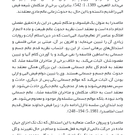
می‌داند (لاهیجی، 1389، 1: 542). بنابراین، برخی از متکلمان شیعه فیض
الهی را قدیم دانسته و با این حال، به حدوث زمانی عالم مادی معتقدند.
ملاصدرا به عنوان یک فیلسوف و متکلم شیعی در این باره تحقیق مفصلی
انجام داده است و معتقد است نظریه حدوث عالم طبیعت و ماده (اعم از
افلاک و عناصر) از تعالیم انبیاء الهی است که در دین اسلام آیات و روایات
زیادی آن را تبیین می‌نماید؛ و افزون بر آن، مبتنی بر مبانی فلسفی و
استدلال‌های برهانی است. از این رو، انتساب نظریه قدم عالم جسم و
جسمانی به اساطین فلاسفه را نفی می‌کند و با آوردن کلام آنها و تبیین
مقصودشان، اثبات می‌کند، به خلاف برخی از متاخران فلاسفه مشاء که
معتقد به قدم کل عالم جسمانی هستند، این بزرگان همگی معتقد به
حدوث عالم جسم و جسمانی هستند. وی با تبیین دوام فیض الهی و ازلی
بودن آن، اثبات می‌کند که عوالم جسمانی یکی پس از دیگری، حادث و
سپس معدوم می‌شوند و بعد از عدم یکی، عالم دیگری حادث می‌شود. او
معتقد است به خلاف متکلمان و متاخران فلاسفه مشاء، عالم جسمانی
واحد نبوده، بلکه عوالم جسمانی سلسله وار موجود و معدوم می‌شود، هر
چند ابتدای این سلسه تا ازل ادامه دارد؛ زیرا فیض خداوند متعال قدیم
است (ملاصدرا، 1981، 5: 194- 248).
ملاصدرا و پیروان حکمت متعالیه با این استدلال که تک تک اجزای جهان
ماده در حرکت دائمی از قوه به فعل هستند و مدام در حال تغییرند و کل
جهان هستی چیزی جز تک تک اجزای آن نیست و کل، وجودی مستقل و