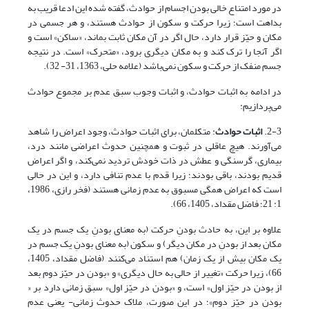
در مورد امتناع خالی بودن اجسام از حوادث، گفته شده این ادعا قریب به
بداهت است؛ زیرا حرکت و سکون از حوادث هستند، و هر جسمی در
مکان و حیّز قرار دارد، حال اگر در آن مکان ثابت بماند، «ساکن» است و
اگر آنجا را ترک کند و به مکان دیگری برود، «متحرک» است. در نتیجه
جسم منفک از حرکت و سکون نمی‌باشد (علامه حلی، 1363، 31- 32).
در ادامه به اثبات حوادث، و اثبات وجوب سبق عدم بر مجموع حوادث
می‌پردازیم:
2-3.
اثبات حوادث
: متکلمان، برای اثبات حوادث، وجود اعراض را شاهد
می‌آورند. هیچ عاقلی در ثبوت و هم‏چنین حدوث اعراضی مانند درد،
بیماری، گرسنگی و عطش در ذات خودش تردید نمی‌کند، و اگر اعراض
قدیم بودند، باقی بودند؛ زیرا قدم با عدم تنافی دارد، و این در حالی
است که اعراض همگی مسبوق به عدم زمانی هستند (فخر رازى‏، 1986،
علاوه بر این، به حادث بودنِ حرکت (به معنای بودنِ یک جسم در یک
مکان بعد از بودنِ در مکان دیگر) و سکون (به معنای بودنِ یک جسم در
یک مکان بیش از یک زمان) هم استناد می‌کنند (فاضل مقداد، 1405،
66)، زیرا حرکت «تغییر از حالی به حال دیگری» و «بودن در حیّز دوم بعد
از بودن در حیّز اول» است، و «بودن در حیّز اول» سبق زمانی دارد بر «
بودن در حیّز دوم»؛ در این صورت، ملاک حدوث زمانی- یعنی عدم