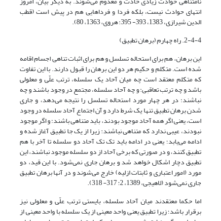
نامتناهی حوادث زیادی حادث و معدوم می‌شوند. به دیگر بیان، امروز
انتهای حوادث نیست، بلکه فردا و فرداهایی هم در پیش است (قطب
الدین شیرازى، 1383، 393- 395؛ هروى، 1363، 80).
2-4-4. راه چهارم (برهان تطبیق)
این برهان، هم برای استحاله تسلسل و هم برای اثبات تناهی اجسام اقامه
شده است. متکلم و حکیم هر دو این برهان را قبول دارند. با این تفاوت
که متکلم معتقد است چه میان آحاد یک سلسله، ترتب علّی و معلولی
باشد و چه ترتب تعاقبی؛ و چه آحاد سلسله، مجتمع در وجود باشند و چه
نباشند؛ در هر چهار مورد استحاله تسلسل را نتیجه می‌دهد، و جاری
شدن برهان تطبیق تنها یک شرط دارد و آن اجتماع آحاد سلسله در وجود
است، یعنی اگر همه آحاد موجود بودند، باید متناهی باشند؛ و اگر موجود
نبودند، عیبی ندارد که متناهی نباشند؛ زیرا از یک جا تطبیق آغاز شده و
ادامه می‌یابد؛ یعنی در ادامه باید تک تک آحاد دو سلسله تا آخر با هم
تطبیق کنند، و در صورتی که برخی آحاد از دو سلسله موجود نباشند، این
تطبیق دچار اشکال خواهد شد و برهان جاری نمی‌شود. با این قید، دو
مورد (امور اعتباری و ثابتات ازلیه) خارج می‌شوند و در آنها برهان تطبیق
جاری نمی‌شود (لاهیجی، 1389، 2: 317- 318).
اما حکما معتقدند میان آحاد سلسله، بایستی ترتب علّی و معلولی نیز
برقرار باشد؛ زیرا تطبیق یعنی واحد معینی از یک سلسله با واحد معینی از