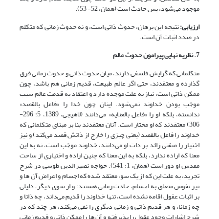
موجود می‌شود، پس حادث است (همان، 52- 53).
ارزیابی
:
نتیجه این برهان، حدوث ذاتی است، و نه حدوث زمانی که متکلم
در صدد اثبات آن است.
7. نظریه نهایی پیرامون حدوث عالم
متکلمانی که گرایش فلسفی دارند، میان حدوث ذاتی و حدوث زمانی فرق
گذارده و معتقدند، حتی اگر عالم طبیعت، قدیم زمانی هم باشد، چون
ممکن ذاتی است، نیاز به علت موجده دارد و اعتقاد به قدمت عالم سبب
موجَب بودن خداوند نمی‌شود. اینان چون خدا را «فاعل بالقصد»
ندانسته، بلکه او را «فاعل بالعنایه» می‌دانند (لاهیجی، 1389، 5: 296-
306) معتقدند که او مختار است. آنان معتقدند بنا بر مبنای متکلمانی که
خداوند را فاعل بالقصد (یعنی چیزی را خارج از ذاتش قصد می‌کند) و نیز
اختیار را صفتی زائد بر ذات او می‌دانند، خداوند موجَب است، نه به این
معنا که اراده ندارد، بلکه به این معنا که چنین اراده و اختیاری از ساحت
مقدس او دور است (همان، 1: 541). خواجه نصیر الدین طوسی در شرح
تجرید، به علت این که از یک سو، معتقد شده که اجسام و اعراض آن ها و
نیز نفوس متعلق به اجسام، حادث زمانی هستند؛ و از سوی دیگر، دلیلی
بر اثبات عقول اقامه نشده است، تنها خداوند را قدیم می‌داند، چه ذاتا و
چه زمانا، و هر قدیم ذاتی و زمانی دیگری را نفی می‌کند، هر چند که در
شرح اشارات وجود عقول را پذیرفته و آن ها را ممکن ذاتی و قدیم زمانی