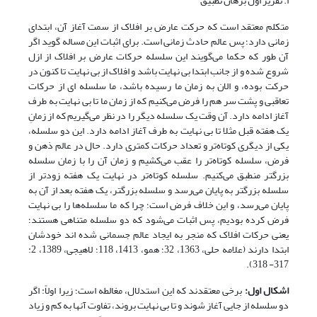
أ. تقریر اول برهان تطبیق
متکلم معتقد است که حرکت عارض بر افلاک از سمت آغاز آن، ابتدای
زمانی دارد؛ پس عالم حادث زمانی است. برای اثبات این مساله گوید اگر
آن طور که حکما می‌گویند این سلسله حرکات عارض بر افلاک از ازل
شروع شده و از جانب ابتدا بی نهایت باشد و افلاک از بی نهایت تا کنون در
حرکت بوده، و الان به زمان ما رسیده باشد، ما سلسله ای از حرکات
تعاقبی و پشت سر هم را فرض می‌کنیم که از زمان ما تا بی نهایت به طرف
آغاز ادامه دارد. آن وقت یک سلسله دیگر را در نظر می‌گیریم که از زمانِ
یک هفته قبل مثلا تا بی نهایت به طرف آغاز ادامه دارد. این دو سلسله،
یکی از دیگری کوتاه‌تر و تعداد حرکات کمتری دارد. حال در عالم ذهن و
فرض، سلسله کوتاه‌تر را عقب می‌کشیم و زمان آن را با زمان سلسله
بزرگتر منطبق می‌کنیم. سلسله کوتاه‌تر در نهایت یک هفته زودتر از
سلسله بزرگتر به پایان می‌رسد و سلسله بزرگتر، یک هفته بعد از آن به
پایان می‌رسد، و این خلاف فرض است؛ چرا که ما سلسله‌ها را بی نهایت
فرض کرده بودیم، پس اثبات می‌شود که دو سلسله متناهی هستند؛
یعنی حرکات افلاک که منجر به ایجاد عالم جسمانی شده اند خودشان
ابتدا دارند (علامه حلی، 1363، 32؛ همو، 1413، 118؛ لاهیجی، 1389، 2:
317- 318).
اشکال اول:
برخی معتقدند که این استدلال، مغالطه است؛ زیرا اولاً: اگر
دو سلسله از جایی آغاز شوند و تا بی نهایت بروند، تفاوت آنها به کم و زیاد