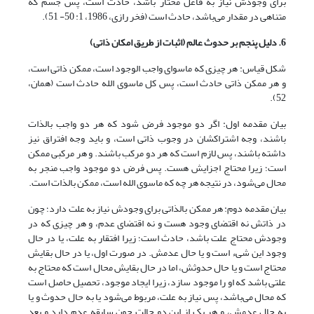
برای وجودش نیاز به فاعل مختار باشد، حادث است، پس جسم که
متناهی در مقدار می‌باشد، حادث است (فخر رازى، 1986، 1: 50- 51).
6. دلیل پنجم بر حدوث عالم (اثبات از طریق امکان ذاتی)
شکل قیاس: هر چیزی که ماسوای واجب الوجود است، ممکن ذاتی است،
و هر ممکن ذاتی حادث است، پس کل ماسوی الله حادث است (همان،
52).
بیان مقدمه اول: اگر دو موجود فرض شود که هر دو واجب بالذات
باشند، وجه اشتراکشان در وجوب ذاتی است، و باید وجه افتراق نیز
داشته باشند، پس لازم است که هر دو مرکب باشند. و هر مرکبی ممکن
است؛ زیرا محتاج اجزایش هست. پس فرض دو موجود واجب منجر به
محال می‌شود، در نتیجه هر چه که ماسوی الله است، ممکن بالذات است.
بیان مقدمه دوم: هر ممکن بالذاتی برای وجودش نیاز به علت دارد؛ چون
در ذاتش نه اقتضای وجود هست و نه اقتضای عدم، و هر چیزی که در
وجودش محتاج علت باشد، حادث است؛ زیرا افتقار به علت، یا در حال
وجود این شیء است و یا حال عدمش. در صورت اول، یا در حال بقایش
محتاج است و یا حال حدوثش، اما در حال بقایش محال است که محتاج به
علتی باشد که او را موجود سازد، زیرا ایجاد موجود، تحصیل حاصل است
که محال می‌باشد، پس نیاز به علت، مربوط می‌شود یا به حال حدوث و یا
به حال عدمش، و هر یک از این دو حالت چون سابقه عدم دارد و بعد