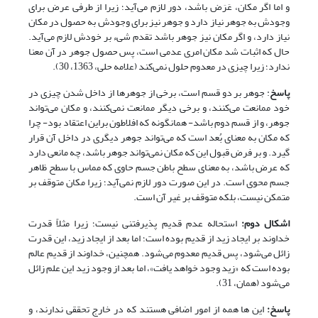
و اما اگر مکان، عَرَض باشد، دور لازم می‌آید؛ زیرا از طرفی عرض برای
وجودش به جوهر نیاز دارد و جوهر نیز برای وجودش به حصول در مکان
نیاز دارد، و اگر مکان نیز جوهر باشد تقدم شیء بر خودش لازم می‌آید.
حال که اثبات شد مکان امری عدمی است، پس حصول جوهر در آن معنا
ندارد؛ زیرا چیزی در معدوم حلول نمی‌کند (علامه حلی، 1363، 30).
پاسخ
: جوهر بر دو قسم است، برخی از جوهر‌ها از داخل شدن چیزی در
خود ممانعت می‌کنند، و برخی دیگر ممانعت نمی‌کنند، و مکان می‌تواند
جوهر، و از قسم دوم باشد- همانگونه که افلاطون براین اعتقاد بود- چرا
که مکان به معنای بُعد است که می‌تواند جوهر دیگری در داخل آن قرار
گیرد. و بر فرض قبول این که مکان نمی‌تواند جوهر باشد، چه مانعی دارد
که عرض باشد، به معنای سطح باطن جسم حاوی که مماس با سطح ظاهر
جسم محوی است. در این صورت دور لازم نمی‌آید؛ زیرا مکان متوقف بر
متمکن نیست، بلکه متوقف بر غیر آن است.
اشکال دوم:
استحاله عدم قدیم پذیرفتنی نیست؛ زیرا مثلاً قدرت
خداوند بر ایجاد زید از قدیم بوده است؛ اما بعد از ایجاد زید، این قدرت
زائل می‌شود، پس قدیم معدوم می‌شود. هم‏چنین، خداوند از قدیم عالم
بوده است که «زید وجود خواهد یافت»، اما بعد از وجود زید این علم زائل
می‌شود (همان، 31).
پاسخ:
این ها همه از امور اضافی هستند که در خارج تحققی ندارند، و