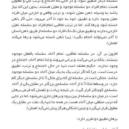
سلسله دیگر منطبق شود، و در جایی که اجتماع و ترتب علی و معلولی
هست، تمام افراد دو سلسله موجود و معیّن هستند، بدون این که نیاز
باشد به وسیله ذهن معیّن شوند، و ترتب واقعی و خارجی میان افراد
معیّن وجود دارد و تطبیق، خود به خود تا آخر می‌رود، حتی اگر ذهن
خسته شود و رها کند. اما در ترتب تعاقبی تمام افراد دو سلسله، تعیّن
خارجی ندارند و تطبیق میان تک تک افراد دو سلسله از طریق ذهن انسان
تا آخر نمی‌تواند انجام بگیرد؛ زیرا ذهن خسته می‌شود و رها می‌کند
(همان).
افزون بر آن، در سلسله تعاقبی، تمام آحاد سلسله بالفعل موجود
نیستند، بلکه برخی می‌آیند و برخی می‌روند و لذا تمام آحاد، اجتماع در
وجود ندارند. حکیم معتقد است تنها در حال «اجتماع و ترتب» تطبیق
درست است، چرا که اگر ترتب یک به یک میان آحاد دو سلسله موجود
نباشد، ممکن است در سلسله ای که برای مثال 5 تا از سلسه‌ی دیگر کم
دارد، در وسط‌ها مثلا 5 تا از آحاد سلسله‌ی بزرگتر در مقابل یکی از آحاد
سلسله‌ی کوچکتر قرار گیرد، در نتیجه زیادت و نقصان که فرض برهان
است، در میان دو سلسله از بین برود و برهان جاری نمی‌شود، اما در جایی
که ترتب منطقی میان آحاد هست در همه جا تنها یک علت در مقابل یک
معلول قرار می‌گیرد و چنین اشکالی هرگز پیش نمی‌آید (همان).
برهان تطبیق دو تقریر دارد: