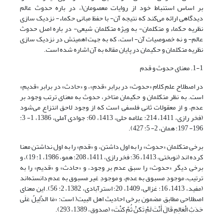
بر اساس استنباط خود از روایات معصومان(، در باره حدوث عالم
دیدگاهی ارائه می‌کند که نتیجه آن- با حفظ مبانی حکماء- نزدیک سازی
نظریه حکماء و متکلمان- به ویژه متکلمان شیعی- در باره اصل حدوث
عالم- و نه خصوصیات آن- است، که به جهت اهمیتش در نزدیک سازی
نظریه متکلمان و حکیمان در پایان مقاله به آن اشاره شده است.
1-1. معنای حدوث و قدم
در اصطلاح علم کلام «حدوث» در برابر «قدم»، و «حادث» در برابر «قدیم»
است. به نظر متکلمان و حکیمان متاخر، حدوث به معنای ترتب وجود بر
عدم، و از معقولات ثانی فلسفی است که از وجود لاحق انتزاع می‌شود
(فخر رازى، 1411، 214؛ علامه حلى، 1413، 60؛ جوادی آملی، 1386، 1- 3:
196- 197؛ همان، 2- 5: 427).
برخی متکلمان «حدوث» را به اول داشتن، و «قدم» را به اول نداشتن معنا
کرده اند (نوبختی، 1413، 36؛ فخر رازى، 1411، 208؛ همو‏، 1986، ‏1: 19)، و
برخی دیگر «حدوث» را سبق عدم بر وجود، و «حادث» و «قدیم» را به
ترتیب، موجودِ مسبوق به عدم، و موجودِ غیر مسبوق به عدم دانسته‌اند
(مفید، 1413، 16؛ غزالی، 1409، 20؛ استرآبادی، 1382، 2: 56). این معنای
اصطلاحی مطابق مضمون برخی احادیث اهل البیت( است: «مَا الدَّلِیلُ عَلَى
حَدَثِ الْعَالِمِ قَالَ أَنْتَ لَمْ تَکنْ ثُمَّ کنْتَ» (صدوق، 1389، 293).