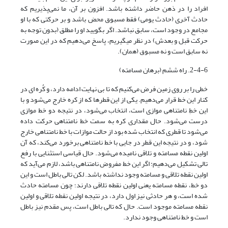
افراد را در ذهن حاضر داشته باشد. افزون بر آن، ما نمی‌پذیریم که
حادث آخری (حادث یومی) فقط مسبوق محض باشد و بر حرکتی که با او
مجامع در وجود است، سابق نباشد. اگر بگویید او را مطلق (بدون توجه به
حرکت قبل و بعدش) در نظر می‏گیریم، پاسخ می‌دهیم که در این صورت
نه سابق است و نه مسبوق (همان).
2-4-6. راه ششم (برهان مسامته)
خطی را بر روی زمین فرض می‌کنیم که تا بی نهایت ادامه دارد، و کُره ای در
کنار این خط قرار می‌دهیم. یکی از این قطر‌ها که از کره خارج می‌شود و با
این خطِ نامتناهی موازی است، انتخاب می‌شود، در نتیجه دو خط موازی
درست می‌شود. حال مقداری کره به سمت خط نامتناهی حرکت داده
می‌شود تا قطری که انتخاب شده بود از حالت موازات با خط نامتناهی خارج
شود، و در نتیجه این قطر در جایی با خط نامتناهی برخورد می‌کند، که آن
اولین نقطه مسامته و تلاقی نامیده می‌شود. حال قیاسی استثنایی با رفع
تالی تشکیل می‌دهیم: اگر این خط مفروض نامتناهی باشد، لازم می‌آید که
اولین نقطه تلاقی و مسامته وجود نداشته باشد. لکن تالی باطل است و این
دو خط، نقطه مسامته یعنی اولین نقطه تلاقی دارند؛ چون مسامته حادث
شده است، و هر حادثی نیز اول دارد، در نتیجه اولین نقطه تلاقی و اولین
نقطه مسامته موجود است. حال که تالی باطل است، پس مقدم نیز باطل
است و خط نامتناهی وجود ندارد.