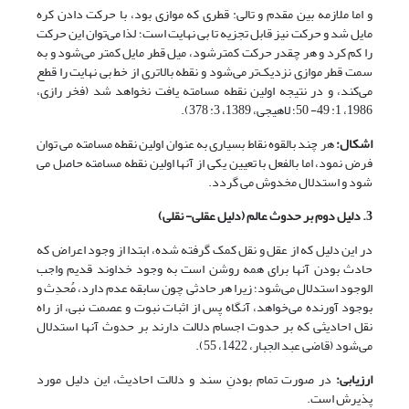
و اما ملازمه بین مقدم و تالی: قطری که موازی بود، با حرکت دادن کره
مایل شد و حرکت نیز قابل تجزیه تا بی نهایت است؛ لذا می‌توان این حرکت
را کم کرد و هر چقدر حرکت کمترشود، میل قطر مایل کمتر می‌شود و به
سمت قطر موازی نزدیک‌تر می‌شود و نقطه بالاتری از خط بی نهایت را قطع
می‌کند، و در نتیجه اولین نقطه مسامته یافت نخواهد شد (فخر رازى‏،
1986، ‏1: 49- 50؛ لاهیجی، 1389، 3: 378).
اشکال
:
هر چند بالقوه نقاط بسیاری به عنوان اولین نقطه مسامته می توان
فرض نمود، اما بالفعل با تعیین یکی از آنها اولین نقطه مسامته حاصل می
شود و استدلال مخدوش می گردد.
3. دلیل دوم بر حدوث عالم (دلیل عقلی- نقلی)
در این دلیل که از عقل و نقل کمک گرفته شده، ابتدا از وجود اعراض که
حادث بودن آنها برای همه روشن است به وجود خداوند قدیم واجب
الوجود استدلال می‌شود؛ زیرا هر حادثی چون سابقه عدم دارد، مُحدِث و
بوجود آورنده می‌خواهد، آنگاه پس از اثبات نبوت و عصمت نبی، از راه
نقل احادیثی که بر حدوت اجسام دلالت دارند بر حدوث آنها استدلال
می‌شود (قاضی عبد الجبار، 1422، 55).
ارزیابی
:
در صورت تمام بودنِ سند و دلالت احادیث، این دلیل مورد
پذیرش است.