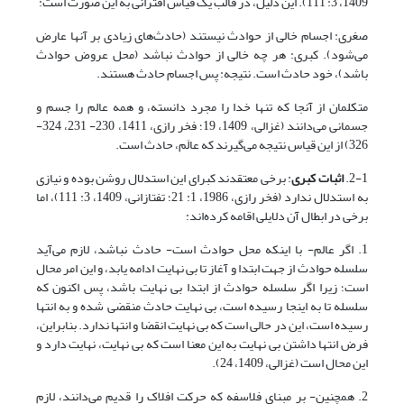
1409، 3: 111). این دلیل، در قالب یک قیاس اقترانی به این صورت است:
صغری: اجسام خالی از حوادث نیستند (حادث‌های زیادی بر آنها عارض
می‌شود). کبری: هر چه خالی از حوادث نباشد (محل عروض حوادث
باشد)، خود حادث است. نتیجه: پس اجسام حادث هستند.
متکلمان از آنجا که تنها خدا را مجرد دانسته، و همه عالم را جسم و
جسمانی می‌دانند (غزالی، 1409، 19؛ فخر رازی، 1411، 230- 231، 324-
326) از این قیاس نتیجه می‌گیرند که عالَم، حادث است.
2-1.
اثبات کبری
: برخی معتقدند کبرای این استدلال روشن بوده و نیازی
به استدلال ندارد (فخر رازى‏، 1986، ‏1: 21؛ تفتازانی، 1409، 3: 111)، اما
برخی در ابطال آن دلایلی اقامه کرده‌اند:
1. اگر عالم- با اینکه محل حوادث است- حادث نباشد، لازم می‌آید
سلسله حوادث از جهت ابتدا و آغاز تا بی نهایت ادامه یابد، و این امر محال
است؛ زیرا اگر سلسله حوادث از ابتدا بی نهایت باشد، پس اکنون که
سلسله تا به اینجا رسیده است، بی نهایت حادث منقضی شده و به انتها
رسیده است، این در حالی است که بی نهایت انقضا و انتها ندارد. بنابراین،
فرض انتها داشتن بی نهایت به این معنا است که بی نهایت، نهایت دارد و
این محال است (غزالی، 1409، 24).
2. هم‏چنین- بر مبنای فلاسفه که حرکت افلاک را قدیم می‌دانند، لازم