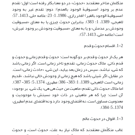
متکلمان متاخر معتقدند «حدوث» در دو معنا بکار رفته است: اول: تقدم
عدم بر وجود (مسبوقیة الوجود بالعدم‏)؛ دوم: تقدم غیر به وجود
(مسبوقیة الوجود بالغیر‏) (فخر رازى‏، 1986، ‏1: 23؛ علامه حلى، 1413، 57؛
لاهیجی، 1389، 1: 383). بنابراین حدوث چیزی یا به معنای «مسبوقیت
وجودش بر عدمش» و یا به معنای «مسبوقیت وجودش بر وجود غیرش»
است (علامه حلى، 1413، 57).
1-2. اقسام حدوث و قدم
هر یک از حدوث و قدم بر دو گونه است: حدوث و قدم زمانی و حدوث و
قدم ذاتی. ملاک حدوث زمانی، تقدم و تاخر زمانی است. اگر زمانى باشد
که شى‏ء نباشد، سپس در زمان بعد بیاید، این شى‏ء «حادث زمانى» است.
در مقابل، اگر شیئى باشد که هیچ زمانى از وجودش خالى نباشد، «قدیم
زمانى» است (لاهیجی، 1389، 1: 383- 386؛ مطهری، 1374، ‏5: 385- 387).
اما ملاک حدوث ذاتی تقدم «ماهیت من حیث هی هی» یک شیء بر «وجود»
آن است؛ چرا که هر ماهیتى در ذات خود نسبتش با موجودیت و
معدومیت مساوى است، نه اقتضاى وجود دارد و نه اقتضاى عدم (مطهری،
1374، ‏5: 384).
1-3. اقوال در حدوث عالم
غالب متکلّمان معتقدند که ملاک نیاز به علت، حدوث است، و حدوث