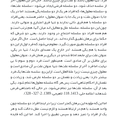
فرد، تنها معلول باشد، و علت برای چیزی نباشد. حال اگر این معلول آخر
از سلسه حذف شود، دو سلسله فرضی ایجاد می‌شود؛ «سلسله علت‌ها»
و «سلسله معلول‌ها» که افراد هر یک از دو سلسله یکی هستند؛ اما در یک
جا با «عنوان علت» و در یک جا با «عنوان معلول» حاضر هستند، یعنی افراد
دو سلسله با هم فرق ذاتی ندارند و تنها فرق اعتباری و عنوانی دارند.
چون این دو سلسله، سلسله علل و معالیل اند میان آنها، هم ترتب است و
هم همه افراد دو سلسله اجتماع در وجود دارند، یعنی دو شرطی که
حکما برای برهان تطبیق گذارده اند، در اینجا حاصل است. حال اگر میان
افراد دو سلسله تطبیق صورت گیرد، معلوم می‌شود که فرد اول از این دو
سلسه با هم یکی هستند (در خارج یک مصداق دارند)، تنها در یکی،
عنوان علت برای مابعد لحاظ شده و در دیگری بر همان فرد، عنوان معلول
برای ماقبل بر آن صادق است. همینطور است فرد دوم و سوم تا بی
نهایت، اما فرد آخر از سلسله علت‌ها، تنها عنوان علت بر آن صادق است و
معلول چیزی نیست؛ زیرا علة العلل است. ازاین رو، سلسه علت‌ها یک فرد
بیشتر دارد؛ یعنی زیادت و نقصان بر دو سلسله عارض شد، و زیادت و
نقصان از احکام تناهی است، پس هر گاه سلسله معلول‌ها تمام شود، یکی
بعد از آن، سلسله علت‌ها نیز تمام می‌شود، در حالی که نامتناهی فرض
شده‏اند (علامه حلی، 1413، 118؛ لاهیجی، 1389، 2: 327- 328).
اما این که مؤونه این برهان کمتر است؛ زیرا در این‏جا افراد دو سلسله چون
واحد هستند با هم در ارتباط هستند و لازم نیست عقل دخالت کند و هر
یک از افراد را تمیز دهد و سپس تطبیق را اجرا کند. اما این که فایده