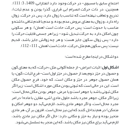
اجتماع سابق با مسبوق- در حرکت وجود دارد (تفتازانی، 1409، 3: 111).
هم‏چنین، در ذات حرکت انصرام (بی قراری، گذرا بودن و عدم ثبات)،
تدریج و تعاقب نهفته است که تناسب با زوال دارد، پس در حرکت، زوال
راه دارد، و زوال به معنای عروض عدم بوده، و عدم با قدم تنافی داشته و
مناسب با حدوث است؛ پس حرکت حادث است (همان). و هر سکونی
چون امکان دارد به حرکت تبدیل شود- زیرا هر جسمی قابلیت حرکت را
دارد- پس زوال سکون جایز هست؛ و هر چه زوالش جایز باشد، قدیم
نیست؛ پس سکون هم مثل حرکت، حادث است (همان، 111- 112).
دو اشکال در اینجا مطرح شده است:
اشکال اول
: اثبات اعراض- از جمله اَکوانی مثل «حرکت» که به معنای کَون
و حصول در حیّز دوم بعد از حصول در حیّز اول است- فرع اثبات «کَون» یا
همان حصول جوهر در حیّز و مکان است، که خود، فرع حصول مکان
است. این در حالی است که ثبوتی بودن مکان مورد اشکال است؛ زیرا اگر
مکان ثبوتی باشد یا جوهر است و یا عرض. جوهر بودن مکان محال است؛
زیرا اگر مکان، جوهر مجرد باشد حلول مادی (شیء مقارن با ماده) در امر
مجرد محال است، و اگر جوهر مادی باشد، لازم می‌آید دو جوهر (مکان و
متمکن) در هم تداخل کنند که این نیز محال است. افزون بر آن، هر مادی
متحیز بوده و نیاز به حیّز و مکانی دارد؛ حال اگر مکان نیز مادی باشد،
لازم می‌آید برای مکان نیز مکان باشد، که این منجر به تسلسل می‌شود.