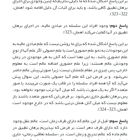
بر این پاسخ اشکال شده که ما دلیلی نداریم که چنین وجودی برای اجرای
برهان تطبیق کافی باشد، و باید برای اثبات آن دلیل اقامه شود (همان،
322- 323).
پاسخ دوم
:
وجود افراد این سلسله در مبادی عالیه، در اجرای برهان
تطبیق در آنها کفایت می‌کند (همان، 323).
بر این پاسخ اشکال شده که برای ما روشن نیست که علم مبادی عالیه به
این موجودات به نحو علم حضوری است یا علم حصولی. اگر علم آنها از نوع
علم حضوری باشد، به این معنا است که آنان به هر موجودی در زمان
وجودش عالم هستند؛ زیرا علم حضوری اضافه عالم است به معلوم
خارجی، پس چیزی در مقام علمشان نیست؛ زیرا صورتی پیش عالم حاضر
نمی‌شود. و بر فرض این که علم آنها حصولی باشد، این سوال پیش
می‌آید که آیا همه افراد سلسله را در قالب یک صورت می‌بینند یا صور
متعدد؟ اگر به یک صورت باشد که میان آنها ترتب موجود نخواهد بود،
پس برهان تطبیق جاری نمی‌شود. بر فرض این که صور متعدد باشند باز
معلوم نیست که میان آنان همان ترتبی باشد که در خارج موجود است
(همان، 323- 324).
پاسخ سوم
:
قبل از این عالم که دارای ظرف زمان است، عالم عقل وجود
دارد که دارای ظرف دهر است. بر فرض که بپذیریم برهان تطبیق در
عالم ماده که عالم تدریج و زمان است، در «سلسله تعاقبی زمانی» جاری