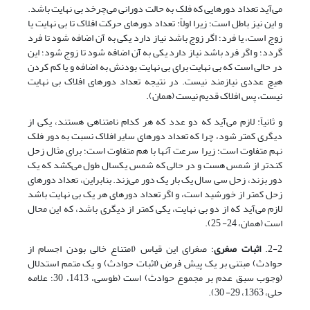
می‌آید تعداد دورهایی که فلک به حالت دورانی می‌چرخد بی نهایت باشد.
و این نیز باطل است؛ زیرا اولاً: تعداد دورهای حرکت افلاک تا بی نهایت یا
زوج است، یا فرد؛ اگر زوج باشد نیاز دارد یکی به آن اضافه شود تا فرد
گردد؛ و اگر فرد باشد نیاز دارد یکی به آن اضافه شود تا زوج شود؛ این
در حالی است که بی نهایت برای بی نهایت بودنش به اضافه و یا کم کردن
هیچ عددی نیازمند نیست. در نتیجه تعداد دورهای افلاک بی نهایت
نیست، پس افلاک قدیم نیست (همان).
و ثانیاً: لازم می‌آید که دو عدد که هر کدام نامتناهی هستند، یکی از
دیگری کمتر شود، چرا که تعداد دورهای سایر افلاک نسبت به دور فلک
نهم متفاوت است؛ زیرا سرعت آنها با هم متفاوت است؛ برای مثال زحل
کندتر از شمس هست و در حالی که شمس یکسال طول می‌کشد که یک
دور بزند، زحل سی سال یک بار یک دور می‌زند. بنابراین، تعداد دورهای
زحل کمتر از خورشید است، و اگر تعداد دورهای هر یک بی نهایت باشد
لازم می‌آید که از دو بی نهایت، یکی کمتر از دیگری باشد، که این محال
است (همان، 24- 25).
2-2.
اثبات صغری
: صغرای این قیاس (امتناع خالی بودن اجسام از
حوادث) مبتنی بر یک پیش فرض (اثبات حوادث) و یک متمم استدلال
(وجوب سبق عدم بر مجموع حوادث) است (طوسی، 1413، 30؛ علامه
حلی، 1363، 29- 30).