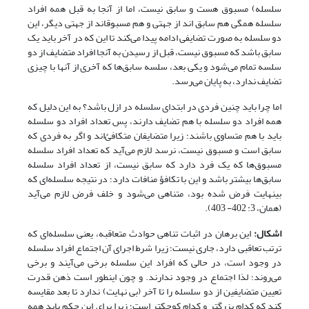
سلسله) مسبوق هست و سابق نیست، اما از آنجا به قبل همه افراد
سلسله همگی هم سابق اند از جهتی و هم مسبوق‏اند از جهتی دیگر، این
دو سلسله به صورت تضایفی ادامه پیدا می‌کند تا این که در آخر باید یک
سابق باشد که مسبوق نیست، قبل از رسیدن به آنجا افراد متضایف از دو
سلسه تمام می‌شود و یکی بعد، سلسه سابق‌ها که آخری از آنها با چیزی
تضایف ندارد، به پایان می‌رسد.
اما چرا باید چنین فردی در ابتدای سلسله در ازل باشد؟ به این دلیل که
همه افراد دو سلسله با هم تضایف دارند، پس تعداد افراد دو سلسله
باید با هم متساوی باشند؛ زیرا متضایفان متکافئ‌اند و اگر به فردی که
سابق است و مسبوق نیست، نرسد لازم می‌آید که تعداد افراد سلسله
مسبوق‌ها که یک فرد دارد که سابق نیست، از تعداد افراد سلسله
سابق‌ها بیشتر باشد و این با تکافؤ منافات دارد؛ در نتیجه سلسله‌ای که
بی‏نهایت فرض شده بود، متناهی می‌شود و خلف فرض لازم می‌آید
(همان، 3: 402- 403).
اشکال
:
این برهان در اثبات تناهی حوادث متعاقبه، یعنی سلسله‌ای که
ترتب تعاقبی دارد، جاری نیست؛ زیرا شرط اجرای آن اجتماع افراد سلسله
در وجود است، در حالی که افراد این سلسله برخی می‌آیند و برخی
می‌روند؛ لذا اجتماع در وجود ندارند. و چون اینطور است ذهن قدرت
تعیین متضایفین از دو سلسله را تا آخر (بی نهایت) ندارد تا بعد مقایسه
کند که کدام بزرگتر و کدام کوچکتر است؛ زیرا برای این حکم باید همه