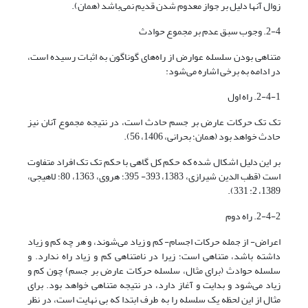
زوال آنها دلیل بر جواز معدوم شدن قدیم نمی‌باشد (همان).
2-4. وجوب سبق عدم بر مجموع حوادث
متناهی بودن سلسله عوارض از راه‌های گوناگون به اثبات رسیده است،
در ادامه به برخی اشاره می‌شود:
2-4-1. راه اول
تک تک حرکات عارض بر جسم حادث است، در نتیجه مجموع آنان نیز
حادث خواهد بود (همان؛ بحرانی، 1406، 56).
بر این دلیل اشکال شده که حکم کل گاهی با حکم تک تک افراد متفاوت
است (قطب الدین شیرازى، 1383، 393- 395؛ هروى، 1363، 80؛ لاهیجی،
1389، 2: 331).
2-4-2. راه دوم
اعراض- از جمله حرکات اجسام- کم و زیاد می‌شوند، و هر چه کم و زیاد
داشته باشد، متناهی است؛ زیرا در نامتناهی کم و زیاد راه ندارد. و
سلسله حوادث (برای مثال، سلسله حرکات عارض بر جسم) چون کم و
زیاد می‌شود و بدایت و آغاز دارد، در نتیجه متناهی خواهد بود. برای
مثال از این لحظه یک سلسله را به طرف ابتدا که بی نهایت است، در نظر