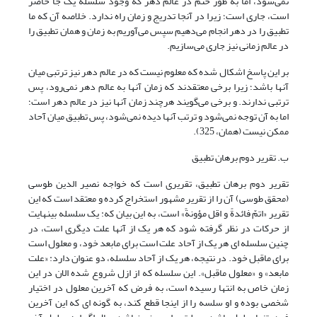
نمی‌شود، اما به طور حتم در عالم دهر که وجود سلسله یک جا حاضر
است، جاری است؛ زیرا در آنجا تدریج و زمان راه ندارد. خلاصه آن که ما
تطبیق را در دهر انجام می‌دهیم سپس می‌آوریم به زمان و همان تطبیق را
در عالم زمانی نیز جاری می‌سازیم.
بر این پاسخ اشکال شده که معلوم نیست که در عالم دهر نیز ترتبی میان
آنها باشد؛ زیرا برخی معتقدند که زمان آنها به عالم دهر نمی‌رود، پس
ترتبی ندارند. و برخی می‌گویند هرچند زمان آنها نیز در عالم دهر است؛
اما به آن توجه نمی‌شود و ترتب آنها دیده نمی‌شود، پس تطبیق میان آحاد
ممکن نیست (همان، 325).
ب. تقریر دوم برهان تطبیق
تقریر دوم برهان تطبیق، تقریری است که خواجه نصیر الدین طوسی
(محقق طوسی) آن را از تقریر مشهور استخراج کرده و معتقد است که این
تقریر «اتمّ فائدةً و اقل مؤونةً» است، به این بیان که: یک سلسله بی‏نهایت
از حرکات در نظر گرفته شود که هر یک از آنها علت دیگری است، در
چنین سلسله ای هر یک از آحاد علت است برای مابعد خود، و معلول است
برای ماقبل خود. در نتیجه، هر یک از آحاد سلسله، دو عنوان دارد: «علت
مابعد» و «معلول ماقبل». این سلسله که از ازل شروع شده الان در این
زمان خاص به انتها رسیده است، به فرض که آخرین معلول در اختیار
شخصی بوده و او سلسه را از این‏جا قطع کند، به گونه ای که این آخرین