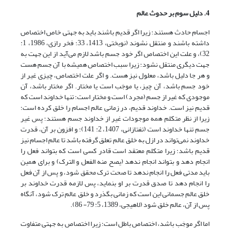
4. دلیل سوم بر حدوث عالم
اجسام حادث هستند؛ زیرا اگر قدیم باشند باید به جهتی خاص اختصاص
داشته باشند و منتقل نشوند (‏نوبختی، 1413، 33؛ فخر رازى‏، 1986، ‏1:
32)، و علت این اختصاص اگر خود جسم باشد لازم می‌آید از این جهت به
جهت دیگری منتقل نشود؛ زیرا سبب اختصاص همیشه با آن جسم هست
و هر جا دلیل باشد، معلول نیز هست. و اگر علت اختصاص، چیزی غیر از
خود جسم باشد، آن چیز، یا موجَب است یا مختار. اگر مختار باشد، آن
موجودی که غیر از جسم (مجرد) است و مختار است؛ تنها خداوند است که
قدیم نیز است. خداوند قدیم، در زمانی عالم اجسام را خلق کرده است؛
زیرا از نظر متکلم همه موجودات غیر از خداوند جسم هستند؛ پس غیر
جسم تنها خداوند است (تفتازانی، 1407، 2: 141)؛ و افزون بر آن، قدرت
خداوند نمی‌تواند در ازل به خلق عالم تعلق گرفته باشد تا عالم اجسام نیز
قدیم باشد؛ زیرا متکلم معتقد است قادر کسی است که بتواند فعل را
انجام دهد و بتواند انجام ندهد (یصح منه الفعل و الترک) و برای همین
باید مدتی فعل را انجام ندهد تا صحت ترک محقق شود، و پس از آن فعل
را انجام دهد تا صدق قدرت بر او بنماید، پس لازمه قدرت خداوند بر
خلق عالم جسمانی این است که زمانی بگذرد و خلق عالم ترک شود، آنگاه
پس از آن، عالم خلق شود (لاهیجی، 1389، 5: 79- 86).
اما اگر موجَب باشد، اختصاص باطل است؛ زیرا اختصاص به جهتی متفاوت