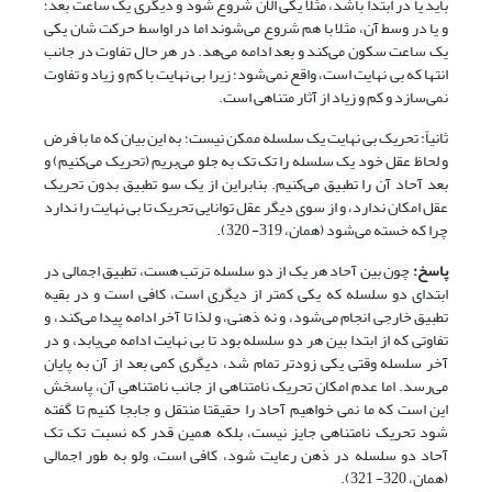
باید یا در ابتدا باشد، مثلا یکی الان شروع شود و دیگری یک ساعت بعد؛
و یا در وسط آن، مثلا با هم شروع می‌شوند اما در اواسط حرکت شان یکی
یک ساعت سکون می‌کند و بعد ادامه می‌هد. در هر حال تفاوت در جانب
انتها که بی نهایت است، واقع نمی‌شود؛ زیرا بی نهایت با کم و زیاد و تفاوت
نمی‌سازد و کم و زیاد از آثار متناهی است.
ثانیاً: تحریک بی نهایت یک سلسله ممکن نیست؛ به این بیان که ما با فرض
و لحاظ عقل خود یک سلسله را تک تک به جلو می‌بریم (تحریک می‌کنیم) و
بعد آحاد آن را تطبیق می‌کنیم. بنابراین از یک سو تطبیق بدون تحریک
عقل امکان ندارد، و از سوی دیگر عقل توانایی تحریک تا بی نهایت را ندارد
چرا که خسته می‌شود (همان، 319- 320).
پاسخ:
چون بین آحاد هر یک از دو سلسله ترتب هست، تطبیق اجمالی در
ابتدای دو سلسله که یکی کمتر از دیگری است، کافی است و در بقیه
تطبیق خارجی انجام می‌شود، و نه ذهنی، و لذا تا آخر ادامه پیدا می‌کند، و
تفاوتی که از ابتدا بین هر دو سلسله بود تا بی نهایت ادامه می‌یابد، و در
آخر سلسله وقتی یکی زودتر تمام شد، دیگری کمی بعد از آن به پایان
می‌رسد. اما عدم امکان تحریک نامتناهی از جانب نامتناهیِ آن، پاسخش
این است که ما نمی خواهیم آحاد را حقیقتا منتقل و جابجا کنیم تا گفته
شود تحریک نامتناهی جایز نیست، بلکه همین قدر که نسبت تک تک
آحاد دو سلسله در ذهن رعایت شود، کافی است، ولو به طور اجمالی
(همان، 320- 321).