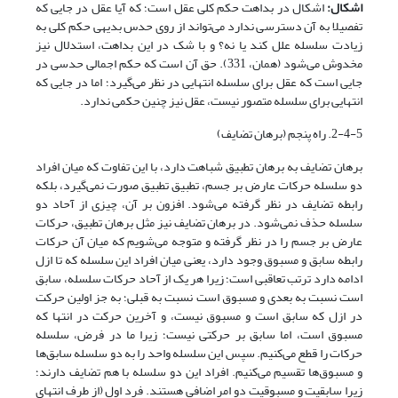
اشکال
:
اشکال در بداهت حکم کلی عقل است؛ که آیا عقل در جایی که
تفصیلا به آن دسترسی ندارد می‌تواند از روی حدس بدیهی حکم کلی به
زیادت سلسله علل کند یا نه؟ و با شک در این بداهت، استدلال نیز
مخدوش می‌شود (همان، 331). حق آن است که حکم اجمالی حدسی در
جایی است که عقل برای سلسله انتهایی در نظر می‌گیرد؛ اما در جایی که
انتهایی برای سلسله متصور نیست، عقل نیز چنین حکمی ندارد.
2-4-5. راه پنجم (برهان تضایف)
برهان تضایف به برهان تطبیق شباهت دارد، با این تفاوت که میان افراد
دو سلسله حرکات عارض بر جسم، تطبیق تطبیق صورت نمی‌گیرد، بلکه
رابطه تضایف در نظر گرفته می‌شود. افزون بر آن، چیزی از آحاد دو
سلسله حذف نمی‌شود. در برهان تضایف نیز مثل برهان تطبیق، حرکات
عارض بر جسم را در نظر گرفته و متوجه می‌شویم که میان آن حرکات
رابطه سابق و مسبوق وجود دارد، یعنی میان افراد این سلسله که تا ازل
ادامه دارد ترتب تعاقبی است؛ زیرا هر یک از آحاد حرکات سلسله، سابق
است نسبت به بعدی و مسبوق است نسبت به قبلی؛ به جز اولین حرکت
در ازل که سابق است و مسبوق نیست، و آخرین حرکت در انتها که
مسبوق است، اما سابق بر حرکتی نیست؛ زیرا ما در فرض، سلسله
حرکات را قطع می‌کنیم. سپس این سلسله واحد را به دو سلسله سابق‌ها
و مسبوق‌ها تقسیم می‌کنیم. افراد این دو سلسله با هم تضایف دارند؛
زیرا سابقیت و مسبوقیت دو امر اضافی هستند. فرد اول (از طرف انتهای