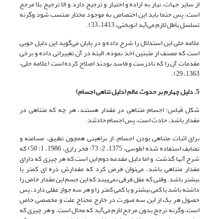
از سایر جهات، نیاز به اراده و اختیار و ترجیح دارد و الا ترجیح بلا مرجح
است، پس حتما باید این اختصاص به موجود مختار منتسب شود وگرنه
تسلسل باطل لازم می‌آید (‏نوبختی، 1413، 33).
علامه حلی این استدلال را شرح داده و در پایان می‌گوید این دلیل خوبی
است که مصنف از مثبتین اخذ نموده، البته در آن تغییراتی داده و برخی
مقدمات آن را که نادرست و فاسد بودند اصلاح کرده است (علامه حلی،
1363، 29).
5. دلیل چهارم بر حدوث عالم (دلیل تناهی اجسام)
شکل قیاس: اجسام متناهی در مقدار هستند، هر چه که متناهی در
مقدار باشد، حادث است، پس اجسام حادثند.
برای اثبات متناهی بودن اجسام، از براهینی همچون تطبیق، مسامته و
تضایف استفاده شده (طوسی، 1375، 2: 73؛ فخر رازى‏، 1986، ‏1: 50) که
شرح آنها گذشت. و اما دلیل مقدمه دوم این است که هر چیزی که دارای
مقدار متناهی باشد، می‌توان فرض کرد که مقدارش ذره ای کمتر یا
بیشتر باشد. وقتی که عقل فرقی نمی‌بیند که این جسم این مقدار خاص را
داشته باشد یا کمی بیشتر و یا کمی کمتر را و هر سه جواز عقلی دارد، پس
حصول هر یک از این سه صورت در خارج محتاج علت و مخصصی خاص
است، وگرنه ترجح بدون مرجح لازم می‌آید که محال است. و هر چیزی که