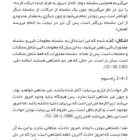
می‌گیریم هم‏چنین سلسله دوم- که از دیروز به طرف ابتدا حرکت کرده-
را نیز در نظر می‌گیریم؛ چون یک سلسله از حرکات، از سلسله دیگر
کوتاه‌تر است، پس زودتر تمام می‌شود و چون دیگری به مقدار محدودی
از این سلسله بزرگتر است، پس آن نیز در نهایت به اتمام می‌رسد
(همان).
اشکال:
گفته شده که این استدلال به سلسله معلومات الهی و سلسله
مقدورات الهی نقض می‌شود، به این بیان که معلومات الهی شامل ممکنات
و ممتنعات است، پس از تعداد سلسله مقدورات که فقط شامل ممکنات
است، بیش تر است، در حالی که هر دو نامتناهی هستند (علامه حلی،
1363، 30- 32).
2-4-3. راه سوم
اگر حوادث از ازل و بی نهایت آغاز شده باشند، غیر متناهی خواهند بود،
و چون غیر متناهی انتها ندارد، پس هیچگاه نباید وجود امروز حادث
می‌شد؛ زیرا لازمه اش این است که بی نهایت انتها داشته باشد، اما امروز
موجود است، و لازم باطل است، پس ملزوم که بی نهایت بودنِ حوادث
است نیز باطل می‌باشد (فخر رازى، 1986، 1: 50- 51).
نقد: نامتناهی بودن با ایجاد «امروز حادث» منافاتی ندارد، و این به آن
معنا نیست که امروزِ حادث آخرین حلقه نامتناهی است، چرا که در دل