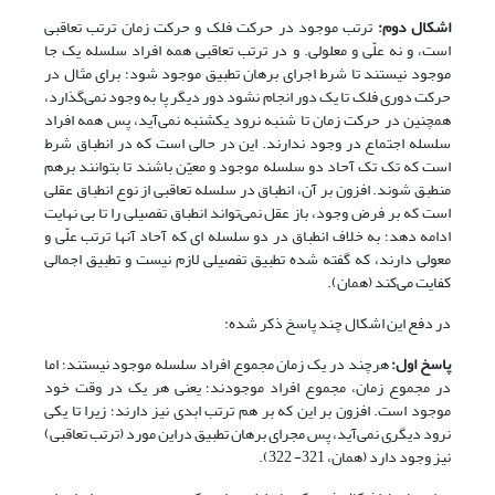
اشکال دوم:
ترتب موجود در حرکت فلک و حرکت زمان ترتب تعاقبی
است، و نه علّی و معلولی. و در ترتب تعاقبی همه افراد سلسله یک جا
موجود نیستند تا شرط اجرای برهان تطبیق موجود شود؛ برای مثال در
حرکت دوری فلک تا یک دور انجام نشود دور دیگر پا به وجود نمی‌گذارد،
هم‏چنین در حرکت زمان تا شنبه نرود یکشنبه نمی‌آید، پس همه افراد
سلسله اجتماع در وجود ندارند. این در حالی است که در انطباق شرط
است که تک تک آحاد دو سلسله موجود و معیّن باشند تا بتوانند برهم
منطبق شوند. افزون بر آن، انطباق در سلسله تعاقبی از نوع انطباق عقلی
است که بر فرض وجود، باز عقل نمی‌تواند انطباق تفصیلی را تا بی نهایت
ادامه دهد؛ به خلاف انطباق در دو سلسله ای که آحاد آنها ترتب علّی و
معولی دارند، که گفته شده تطبیق تفصیلی لازم نیست و تطبیق اجمالی
کفایت می‌کند (همان).
در دفع این اشکال چند پاسخ ذکر شده:
پاسخ اول
:
هرچند در یک زمان مجموع افراد سلسله موجود نیستند؛ اما
در مجموع زمان، مجموع افراد موجودند؛ یعنی هر یک در وقت خود
موجود است. افزون بر این که بر هم ترتب ابدی نیز دارند؛ زیرا تا یکی
نرود دیگری نمی‌آید، پس مجرای برهان تطبیق دراین مورد (ترتب تعاقبی)
نیز وجود دارد (همان، 321- 322).