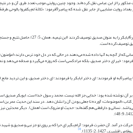
ذکور را از ابن عباس نقل کرده‌اند. وجود چنین روایتی موجب تعدد طرق آن و در نتیجه
می‌گردد و چه بسا راویان طریق ابن عباس همگی ثقه باشند. البته در خود تاریخ بغداد روایت مشابهی از جابر نقل شده که پیامبر9
ابن تیمیه این روایت را کذب خوانده است، زیرا در حدیث صحیح رسیده که پیامبر6ابابکر را به عنوان صدی
امبر6فرمود: خیر ای دختر ابوبکر، یا فرمود: خیر ای دختر صدیق، بلکه مرادکسی است که روزه می‌گیرد و صدقه می‌دهد و 
این روایت بنا بر نظر شیخ البانی حسن است(همان)، لکن راوی تردید دارد که آیا پیامبر6به او فرمودند: ای دختر ابابکر یا فرمودند: ای دختر صدیق، و ای
ه با نور سفید بر آن نوشته شده بود: خدایی جز الله نیست، محمد رسول خدا است، ابوبکر صدیق 
ن جوزی این روایت را در کتاب «الموضوعات» آورده تا جعلی بودن آن را نشان دهد. در سند این حدیث عمر بن
ی‌باشد. نسائی و دارقطنی هم گفته‌اند: حدیث او متروک است (همان). دیگر محدثین نیز ای
یامبر6درکوه حرا بودکه ناگهان کوه به حرکت در آمد. آن حضرت فرمود: آرام بگیر ای حرا که بر روی تو جز نبی و صدیق و 
[3]