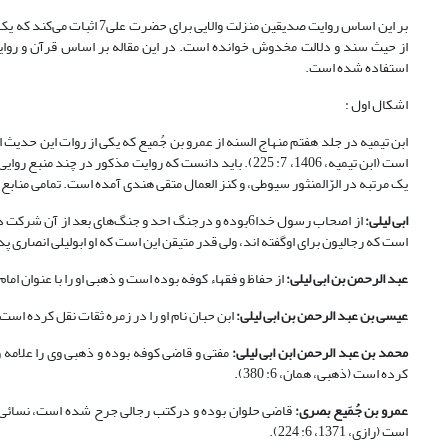
از حیث سند و دلالت مخدوش خوانده است. در این مقاله بر اساس قرآن و روایا
استفاده شده است.
اشکال اول :
ابن تیمیه در جلد هفتم منهاج السنه از عمرو بن جُمیع که یکی از روات این حدیث اس
است (ابن تیمیه، 1406، 7: 225). باید دانست که روایت مذک
یک مرتبه در الرّالمنثور سیوطی، و کنز العمال متقی هندی آمده است. تمامی منابع 
ابی لیلی:
از اصحاب رسول خدا6بوده و درجنگ احد و جنگ‌های بعد از
است که رجالیون برای اوگفته اند، ولی قدر متیقن این است که او ابولیلی انصاری پدرعبدالرحمن
عبد الرحمن بن ابی لیلی:
از حفاظ و فقهاء کوفه بوده است و ذهبی او را با عنوان امام و علام
عیسی بن عبد الرحمن بن ابی لیلی:
ابن حبان نام او را در زمره ثقات نقل کرده است (عسقلانی، 4
محمد بن عبد الرحمن ابن ابی لیلی:
مفتی و قاضی کوفه بوده و ذهبی وی را علامه 
کرده است (ذهبی، همان، 6: 380).
عمرو بن جُمَیع بصری:
است (رازی، 1371، 6: 224).