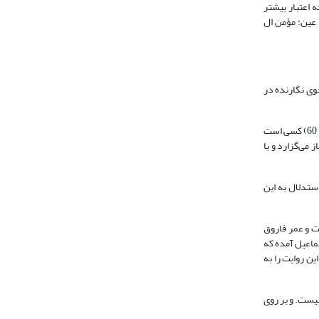
 اعتبار بیشتر
فرمود: «ثلاثة لم یکفروا بالوحى طرفة عین: مؤمن ال
ق توصیف کردند (ابن تیمیه، همان، 5: 27).حاصل تتبع و جستجوی نگارنده در
- روایت اول از عایشه است که می‌گوید: از رسول خدا6پرسیدم آیا مراد از آیه «کسانی که از آنچه به آنها داده شده می‌دهند در حالی که در دل خود ترس دارند»(مؤمنون: 60) کسی است
نماز می‌گزارد و با
ن تردید مانع استدلال به این
است و عمر فاروق
 اسماعیل آمده که
ن روایت را به
شهید نیست. و بر روی