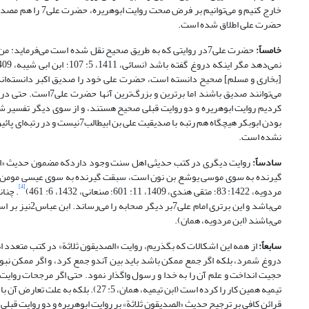
خارج کنیم و می‌ت
حضرت علی اطلاق شده است.
خامساً:
حضرت علی7در روایتی که به طریق صحیح نقل شده است می‌فرمای
[بخاری و مسلم] صحیح دانسته است، حضرت علی خود را صدیق اکبر دانسته‌اند. 
می‌توانند صدیق باشن
کردیم روایت ابوهریره و دو روایت قبلی صحیح هستند، و از سوی دیگر تفسیر ش
بودن ابوبکر هیچگاه هم رتبه با ص
نشده است.
سادساً:
[4]
مردویه، 1422: 83؛ متقی هندی، 1409، 11: 601؛ صنعانی، 1432، 6: 461)
. چنان
می‌باشند (ابن مردویه، همان).
سابعاً:
از همه این اشکالات که بگذریم، روایت «الصدیقون ثلاثة» در کتب متعدد ا
دروغ شمرد، بلکه اگر جمع ممکن باشد باید بین آندو جمع کرد، و اگر ممکن نبو
تیمیه همین کار را کرده است (ابن تیمی
قرائن کافی بر ترجیح حدیث «الصدیقون ثلاثة» بر روایت ابوهریره و دو روایت ق