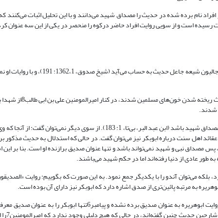
اق صدیق، و دیگر افراد نام برده شده در حدیث را مصداق شهید می‌دانند و با این تحلیل اثبات می‌کنند 
ه شهادت رسیده است و از سویی روایت افراد حاضر درکوه را منحصر در یکی از این سه عنوان ک
این روایت در مجامع روایی شیعه نقل نشده، مضافاً به اینکه ابوهریره از نظر رجالیون شیعه جاع
چگونه می‌توان افرادی مثل طلحه و زبیر را که بر امام خود خروج
سعد بن ابی وقاص به مرگ طبیعی از دنیا رفت وکسی او را به قتل نرساند تا مصداق شهید باشد (ابن عبد البر، بی‌تا، 1: 183). از سوی دیگر
ئد اهل سنت درباره ابوبکر نیز می‌توان گفت. در حالی که استدلال به حدیث مذکور برا
 پس مصداق نبی و شهید نمی‌تواند باشد و تنها عنوان صدیق برازنده او است. بنا بر این ا
 به طور عادی از دنیا رفته‌اند اما در حکم شهید می‌باشند.
 بلکه می‌توان آندو را با یکدیگر جمع نمود. به این صورت که بگوییم: روایت «الصدیقون 
وهریره به مرتبه پائین‌تری از صدق اشاره دارد که ابوبکر نیز دارای آن بوده است.
و اگرکسی اشکال کند: با اینکه علی7 بالاترین درجه صدق را دارد چرا نام او در روایت ابوهریره به عنوان صدیق برده نشده و پی
خواهیم گفت: تعیین مصادی