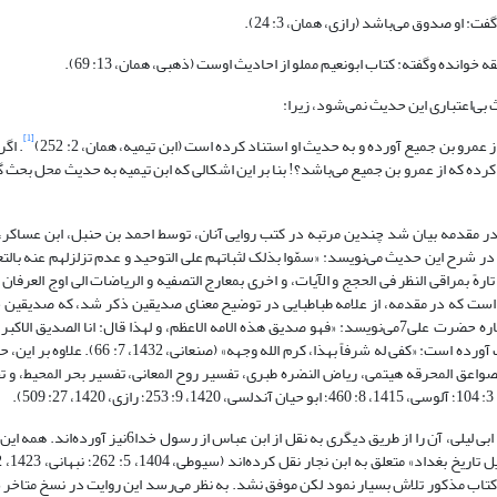
: او صدوق می‌باشد (رازی، همان، 3: 24).
خوانده وگفته: کتاب ابونعیم مملو از احادیث اوست (ذهبی، همان، 13: 69).
بی‌اعتباری این حدیث نمی‌شود، زیرا:
[1]
مرو بن جمیع آورده و به حدیث او استناد کرده است (ابن تیمیه، همان، 2: 252)
. اگ
ده که از عمرو بن جمیع می‌باشد؟! بنا بر این اشکالی که ابن تیمیه به حدیث محل بحث گر
در مقدمه بیان شد چندین مرتبه در کتب روایی آنان، توسط احمد بن حنبل، ابن عساکر
شرح این حدیث می‌نویسد: «سمّوا بذلک لثباتهم علی التوحید و عدم تزلزلهم عنه بالتع
 بمراقی النظر فی الحجج و الآیات، و اخری بمعارج التصفیه و الریاضات الی اوج العرفان 
 هی علیه» (مناوی، 1415، 4: 313). و این همان سخنی است که در مقدمه، از علامه طباطبایی در توضیح معنای صدیقین ذکر شد، که ص
چنانکه هستند می‌بینند. مناوی در کتاب دیگر خود، پس از نقل این حدیث، درباره حضرت علی7می‌نویسد: «فهو صدیق هذه الامه الاعظم، و لهذا قال: انا 
(مناوی، 1408، 2: 205). امیر صنعانی، دیگر عالم اهل سنت، ذیل حدیث محل بحث آورده است: «کفی 
واعق المحرقه هیتمی، ریاض النضره طبری، تفسیر روح المعانی، تفسیر بحر المحیط، و ت
سیوطی، ابن حجر هیتمی و برخی دیگر از محدثین، علاوه بر نقل این روایت از ابی لیلی، آن را از طریق دیگری
ی یافتن این روایت در دو کتاب مذکور تلاش بسیار نمود لکن موفق نشد. به نظر می‌رسد این روایت در نسخ متاخر