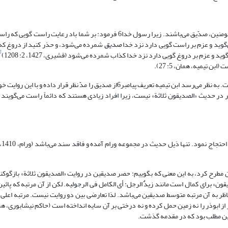
ابن تیمیه می‌گوید: صدیقون منحصر در این سه نفر نیستند، بلکه عده زیادی از مومنین، صدّیق می‌باشند. زیرا رسول خدا6 فرمود: بر ش
گوید و عزم بر راست گویی دارد نزد خدا
صدیق
شمرده می‌شود، و حذر کنید از دروغ که
[5]
زم بر دروغ گویی دارد نزد خدا کذاب شمرده می‌شود (قشیری، 1427، 2: 1208)
 تیمیه، همان، 5: 27).
ابن تیمیه کیفیت استدلال خود را توضیح نداده و به همین مقدار بسنده کرده است. به نظر می‌رسد ابن تیمیه تعریف پیامبر6از صدیق را مدّ ن
ر حدیث «الصدیقون ثلاثة» نیست، زیرا افراد زیادی هستند که دائماً راست می‌گویند و
نمود. تنها ذیل حدیث در مجموعه ورام آمده و فاقد سند می‌باشد (ورام، 1410، 1: 114)
ن مطرح کرد، به این معنی که بگوییم: حصر صدیقین در روایت «الصدیقون ثلاثة» بازگوکنن
ن» برای کمال است مانند زیدٌ الرجل: أی الکامل فی الرجولیه. لکن از آن مرتبه که پائین
 ناظر به آن مرتبه متوسط صدیقین می‌باشد. لذا تعارضی بین دو روایت نیست. مرتبه اعل
همین مطلب بود که در مقدمه گذشت.