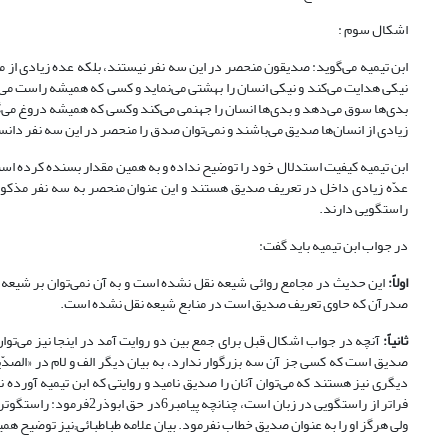
اشکال سوم :
نیکی هدایت می‌کند و نیکی انسان را بهشتی می‌نماید و کسی که همیشه راست می‌
بدی‌ها سوق می‌دهد و بدی‌ها انسان را جهنمی می‌کند وکسی که همیشه دروغ می‌گوید و ع
زیادی از انسان‌ها صدیق می‌باشند و نمی‌توان صدق را منحصر در این سه نفر دانست (ابن
عدّه زیادی داخل در تعریف صدیق هستند و این عنوان منحصر به سه نفر مذکور د
راستگویی دارند.
در جواب ابن تیمیه باید گفت:
اولاً:
این حدیث در مجامع روائی شیعه نقل نشده است و به آن نمی‌توان بر شیعه احتجاج 
صدرآن که حاوی تعریف صدیق است در منابع شیعه نقل نشده است.
ثانیاً:
آنچه در جواب اشکال قبل برای جمع بین دو روایت آمد در اینجا نیز می‌توا
صدیق است که کسی جز آن سه بزرگوار ندارد، به بیان دیگر الف و لام در «الصدّیقو
دیگری نیز هستند که می‌توان آنان را صدیق نامید و روایتی که ابن تیمیه آورده
فراتر از راستگویی در زبان است، چنانچه پیامبر6در حق ابوذر2فرمود: راستگوتر از ابوذر را نه زمین حمل کرده و نه درختی بر آن سایه انداخته است (حاکم نیشابوری، همان، 4: 526)
ولی هرگز او را به عنوان صدیق خطاب نفرمود. بیان علامه طباطبائی;نیز توضیح 