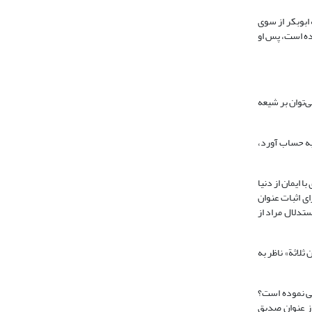
که ابوبکر از سوی
رده است، پس او
ل حدیث به حساب می‌آید (شیخ صدوق، 1362،1: 191)، و با روایات او نمی‌توان بر شیعه
 کردند و باعث ریخته شدن خون‌های مسلمین شدند، در کنار امیرالمومنین علی بن ابی طالب8از شهدا به حساب آورد،
 نمی‌توان گفت: از آنجا که وی با ایمان از دنیا
ی اثبات عنوان
ستدلال مراد از
ثلاثة» ناظر به
امبر6تنها ابوبکر را به عنوان صدیق معرفی نموده است؟
ق صدیق و شهید در آن روایت منصوص نیست بلکه شارحین حدیث چنین گفته‌اند، در حالی که هیچ دلیلی وجود ندارد که امیرالمومنین7را از عنوان صدیق