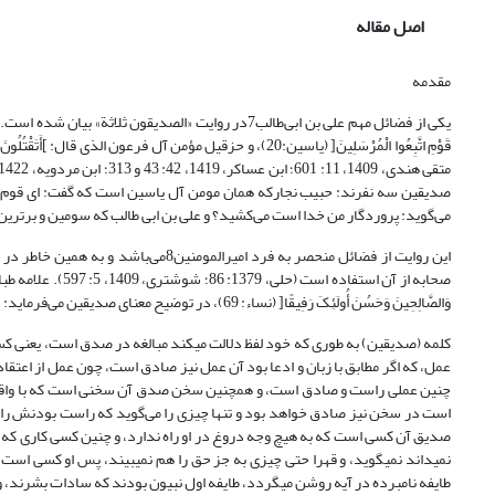
اصل مقاله
مقدمه
صدیقین سه نفرند: حبیب نجارکه همان مومن آل یاسین است که گفت: ای قوم من 
می‌گوید: پروردگار من خدا است می‌کشید؟ و علی بن ابی طالب که سومین و برترین
این روایت از فضائل منحصر به فرد امیر
صحابه از آن استفاده اس
وَالصَّالِحِینَ وَحَسُنَ أُولَئِکَ رَفِیقًا[ (نساء: 69)، در توضیح معنای صدیقین می‌فرماید:
کلمه (صدیقین) به طورى که خود لفظ دلالت مى‏کند مبالغه در صدق است، یعنى 
عمل، که اگر مطابق با زبان و ادعا بود آن عمل نیز صادق است، چون عمل از اعتقا
چنین عملى راست و صادق است، و همچنین سخن صدق آن سخنى است که با واقع و
است در سخن نیز صادق خواهد بود و تنها چیزی را می‌گوید که راست بودنش را
صدیق آن کسى است که به هیچ وجه دروغ در او راه ندارد، و چنین کسى کارى که حق
نمى‏داند نمى‏گوید، و قهرا حتى چیزى به جز حق را هم نمى‏بیند، پس او کسى است که
طایفه نامبرده در آیه روشن مى‏گردد، طایفه اول نبیون بودند که سادات بشرند، و پس از آن