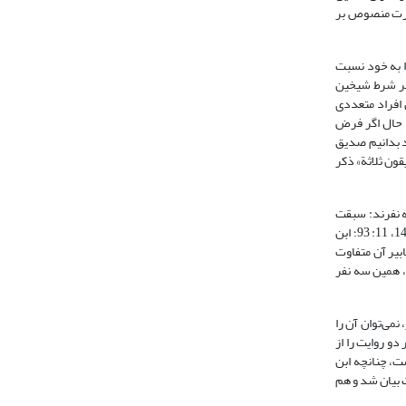
دیق به صورت منصوص بر
را به خود نسبت
ت که حاکم نیشابوری آن را بنا بر شرط شیخین
 افراد متعددی
شده است. حال اگر فرض
د بدانیم صدیق
«الصدیقون ثلاثة» ذکر
ن روایت رسول خدا6فرمود: سبقت گیرندگان سه نفرند: سبقت
گیرنده به سوی موسی یوشع بن نون است، سبقت گیرنده به سوی عیسی مومن آل یاسین است و سبقت گیرنده به سوی محمد6 علی بن ابی طالب می‌باشد (طبرانی، 1404، 11: 93؛ ابن
ابیر آن متفاوت
 همین روایت بیان نموده که مراد از آیه «السابقون السابقون» در آیه 10 سوره واقعه، همین سه نفر
می‌توان آن را
و روایت را از
واگذار نمود. حتی اگر مرجحات روایت ابوهریره بیشتر باشد باز نمی‌توان حدیث «الصدیقون ثلاثة» را کذب به رسول الله9دانست، چنانچه ابن
 روایت بیان شد و هم