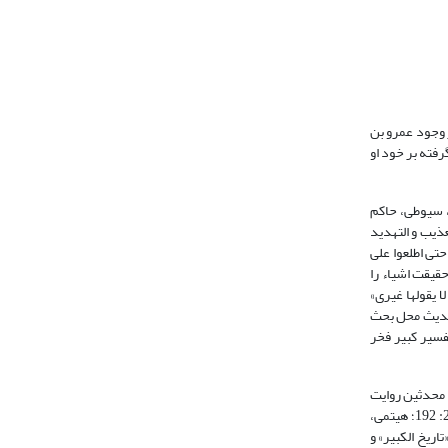
ر وجود عمرو بن
فته بر خود او
، سیوطی، حاکم
ذیب و التهدید
حتی اطلعوا علی
دیقین حقیقت اشیاء را
الصدیق الاکبر لا یقولها غیری»
له شرفاً بهذا، کرم الله وجهه» (صنعانی، 1432، 7: 66). علاوه بر این، حدیث محل بحث
فسیر کبیر فخر
 به نقل از ابن عباس از رسول خدا6نیز آورده‌اند. همه این محدثین روایت
ابن عباس را از کتاب «التاریخ الکبیر» تالیف محمد بن اسماعیل بخاری و کتاب «ذیل تاریخ بغداد» متعلق به ابن نجار نقل کرده‌اند (سیوطی، 1404، 5: 262؛ نبهانی، 1423، 2: 192؛ هیتمی،
 «تاریخ الکبیر» و