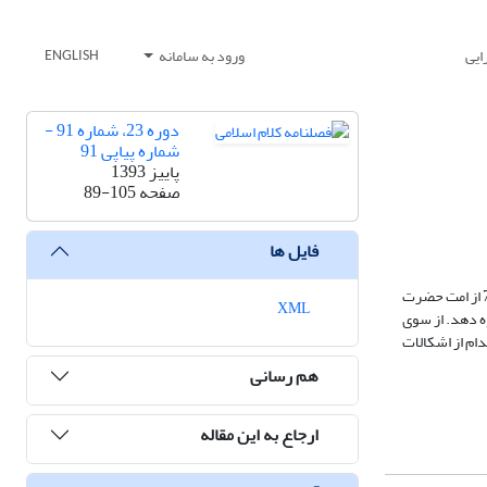
ایی
ورود به سامانه
ENGLISH
دوره 23، شماره 91 -
شماره پیاپی 91
پاییز 1393
صفحه
89-105
فایل ها
در روایت نبوی «الصدیقون ثلاثة»، عنوان صدیق به سه نفر اختصاص داده شده است: حزقیل از امت حضرت موسی7، حبیب نجار از امت حضرت عیسی7، و علی بن ابیطالب7 از امت حضرت
XML
وه دهد. از سوی
ام از اشکالات
هم رسانی
ارجاع به این مقاله