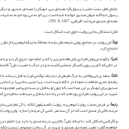
علمای اهل سنت حضرت رسول6را مصداق نبی، ابوبکر را مصد
رسول خدا6به عنوان صدیق خوانده شده است، زیرا او نه نبی بوده و نه ب
مصداق صدیق می‌باشد (قرطبی، 1417، 6: 291).
لکن استدلال به این روایت حاوی چند اشکال است:
اولاً:
احتجاج کرد.
ثانیاً:
در حالی که آنان بر روی یکدیگر شمشیرکشیدند و در جنگ با حضرت علی7 کشته شدند.
ثالثاً:
رفته و عمری مجاهدت نموده در حکم شهید است، زیرا چنین سخنی را بر اساس عقا
صدیق برای ابوبکر بر این مبنا است که چون او به قتل نرسیده و پیامبر هم نبوده،
شهید در این روایت افرادی بوده‌‌اند که در راه خدا به قتل رسیده‌اند نه افرادی که
رابعاً:
بر فرض صحت روایت ابوهریره، روایت «الصدیقون ثلاثة» با آن تعارضی ندارد،
مرتبه بالایی از صدق است که جز آن سه نفر، کسی آن مرتبه را ندارد. ولی روایت اب