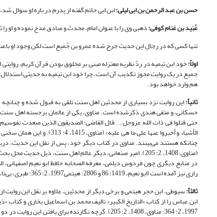
حسن بن عبد الرحمن بن ابی لیلی:
ابن ابی حاتم گفته از پدرم در باره او سوال شد،گفت
عُبَید بن غنام کوفی:
ذهبی وی را با عنوان امام، محدث و صادق مدح نموده و او را ثقه 
تنها کسی که در رجال این حدیث جرح شده عمرو بن جُمَیع است لکن وجود او باعث 
اولاً:
خود ابن تیمیه در ردّ نظریه معتزله مبنی بر مخلوق بودن قرآن کریم، روایتی از ع
جمیع در یک روایت مجوز تکذیب آن است، چرا خود ابن تیمیه به حدیثی استدلال کر
هم وارد خواهد بود.
ثانیاً:
این روایت نزد بسیاری از محدثین اهل سنت تلقی به قبول شده و چنانچه 
حسکانی، و متقی هندی ذکرشده است. مناوی، یکی از عالمان برجسته اهل سنت در 
حتی قتلوا فی ذات الله عزوجل ... قال القاضی: الصدیقون الذین صعدت نفوسهم تارهً
الأشیاء و أخبروا عنها علی ما
در منابع دیگری چون فردوس دیلمی، معرفه الصحابه حافظ ابو نعیم اصفهانی، الص
رازی نیز آمده است (ابو نعیم، 1419: 86 و 2806؛ هیتمی1997، 2: 365؛ طبری، بی‌تا، 3: 104؛ آلوسی، 1415، 8: 460؛ ابو حیان آندلسی، 1420، 9: 253؛ رازی، 1420، 27: 509).
ثالثاً:
1997، 2: 364؛ مناوی، 1408، 2: 205). گرچه نگارنده برا