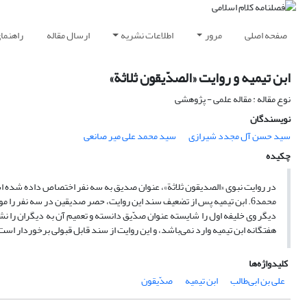
صفحه اصلی
مرور
اطلاعات نشریه
ارسال مقاله
راهنما
ابن تیمیه و روایت «الصدّیقون ثلاثة»
نوع مقاله : مقاله علمی - پژوهشی
نویسندگان
سید حسن آل مجدد شیرازی
سید محمد علی میر صانعی
چکیده
محمد6. ابن تیمیه پس از تضعیف سند این روایت، حصر صدیقین در سه نفر را م
دیگر وی خلیفه اول را شایسته عنوان صدّیق دانسته و تعمیم آن به دیگران را ن
هفتگانه ابن تیمیه وارد نمی‌باشد، و این روایت از سند قابل قبولی برخوردار ا
کلیدواژه‌ها
علی بن ابی‌طالب
ابن تیمیه
صدّیقون