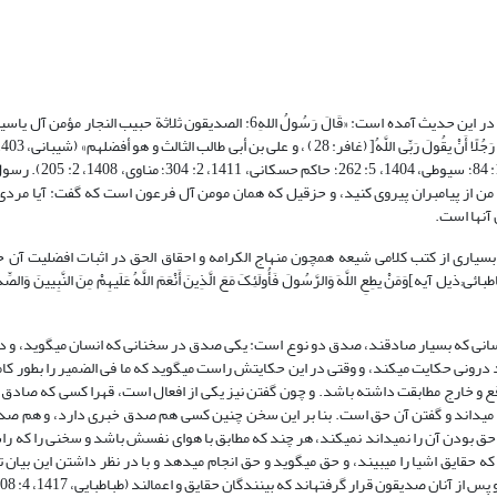
یکی از فضائل مهم علی بن ابی‌طالب7در روایت «الصدیقون ثلاثة» بیان شده است. در این حدیث آمده است: «قَالَ رَسُولُ اللهِ6: الصدیقون ث
از پیامبران پیروی کنید، و حزقیل که همان مومن آل فرعون است که گفت: آیا مردی ر
 آنها است.
المومنین8می‌باشد و به همین خاطر در بسیاری از کتب کلامی شیعه همچون منهاج الکرامه و احقاق الحق در اثبات افضل
ت (حلی، 1379: 86؛ شوشتری، 1409، 5: 597). علامه طباطبائی;ذیل آیه]وَمَنْ یطِعِ اللَّهَ وَالرَّسُولَ فَأُولَئِکَ مَعَ الَّذِینَ أَنْعَمَ اللَّهُ عَلَیهِمْ مِنَ النَّبِیینَ وَ
کسانى که بسیار صادقند، صدق دو نوع است: یکى صدق در سخنانى که انسان مى‏گوید، و
د درونى حکایت مى‏کند، و وقتى در این حکایتش راست مى‏گوید که ما فى الضمیر را بطور ک
 خارج مطابقت داشته باشد. و چون گفتن نیز یکى از افعال است، قهرا کسى که صادق
 مى‏داند و گفتن آن حق است. بنا بر این سخن چنین کسى هم صدق خبرى دارد، و هم 
 بودن آن را نمى‏داند نمى‏کند، هر چند که مطابق با هواى نفسش باشد و سخنى را که را
 حقایق اشیا را مى‏بیند، و حق مى‏گوید و حق انجام مى‏دهد و با در نظر داشتن این بیان 
ان صدیقون قرار گرفته‏اند که بینندگان حقایق و اعمالند (طباطبایی، 1417، 4: 408).