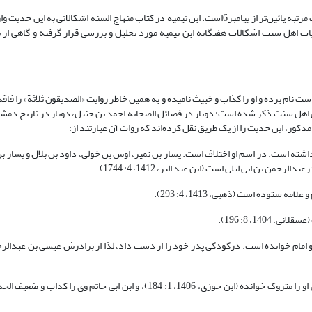
بر این اساس روایت صدیقین منزلت والایی برای حضرت علی7 اثبات می‌کند که یک مرتبه پائین‌تر از پیامبر6است. ابن تیمیه در کتاب منهاج السنه اشکال
ت اهل سنت اشکالات هفتگانه ابن تیمیه مورد تحلیل و بررسی قرار گرفته و گاهی از ت
ت نام برده و او را کذاب و خبیث نامیده و به همین خاطر روایت «الصدیقون ثلاثة» را فاقد
ور در چند منبع روایی اهل سنت ذکر شده است: دوبار در فضائل الصحابه احمد بن حنبل، دوبار در تاریخ د
مذکور، این حدیث را از یک طریق نقل کرده‌اند که روات آن عبارتند از:
 آن شرکت داشته است. در اسم او اختلاف است. یسار بن نمیر، اوس بن خولی، داود بن بلال و یسار بن
 بن ابی لیلی است (ابن عبد البر، 1412، 4: 1744).
ه ستوده است (ذهبی، 1413، 4: 293).
140، 8: 196).
و امام خوانده است. درکودکی پدر خود را از دست داد، لذا از برادرش عیسی بن عبدالر
قاضی حلوان بوده و درکتب رجالی جرح شده است، نسائی او را متروک خوانده (ابن جوزی، 1406، 1: 184)، و ابن ابی ح