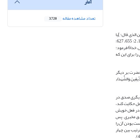
آمار
تعداد مشاهده مقاله
3,720
لاثة حبیب النجار مؤمن آل یاسین الذی قال: ]یا
قَوْمِ اتَّبِعُوا الْمُرْسَلِینَ[ (یاسین:20)، و حزقیل مؤمن آل فرعون الذی قال: ]أَتَقْتُلُونَ رَجُلًا أَنْ یقُولَ رَبِّی اللَّهُ[ (غافر: 28) ، و علی بن أبی طالب الثالث و هو أفضلهم» (شیبانی، 1403، 2: 655، 627؛
متقی هندی، 1409، 11: 601؛ ابن عساکر، 1419، 42: 43 و 313؛ ابن مردویه، 1422: 84؛ سیوطی، 1404، 5: 262؛ حاکم حسکانی، 1411، 2: 304؛ مناوی، 1408، 2: 205). رسول خدا6 فرمود:
ا برای این که
یت آن حضرت بر دیگر
الصِّدِّیقِینَ وَالشُّهَدَاءِ
 دیگری صدق در
امل حکایت کند،
 در فعل خویش
صدق مخبرى. پس
ست بودن آن را
ترتیب بین چهار