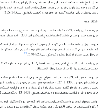
«ذیل تاریخ بغداد» حذف شده، لکن دیگر محدثین به نقل از این دو کتاب، حدیث م
یاسین و على بن أبى طالب و آسیه امرأه فرعون» (خطیب بغدادی، بی‌تا، 14: 155).
اشکال دوم :
این زمینه چند روایت می‌باشد که ادعا شده پیامبر6در آنها ابابکر را به عنوان صدیق توصیف کرده است.
که زنا و دزدی می‌کند و شراب می‌نوشد؟ پی
[2]
این حال می‌ترسد از او قبول نشود (ترمذی، بی‌تا، 2: 1404).
حدیث می‌شود، زیرا اذا جاء الاحتمال بطل الاستدلال.
در روایت دوم پیامبر9فرمود: در شب معراج لوح سبزی را دیدم ک
می‌باشد (ابن جوزی، 1386، 1: 327). چنانچه واضح است اب
یحیی بن معین درباره او گفته است: سخن او ارزش ندارد، و او دروغ‌گو و خبیث م
خاطر وجود افراد کذاب، تضعیف نموده‌اند (متقی هندی، 1409، 13: 236؛ هیثمی، 1412، 9: 48).
روایت سوم از ابوهریره است که می‌گوید: پ
آن کوه کسی نبود جز پیامبر6، ابوبکر، عمر، عثمان، علی7، طلحه، زبیر و سعد بن ابی وقاص (قشیری، 1427، 2: 1135).