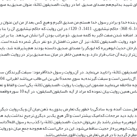
وانیم بر فرض صحت روایت ابوهریره، حضرت علی7 را هم مصداق شهید بدانیم هم مصداق صدیق. اما در روایت «الصدیقون ثلاثة» عنوان ص
د: من بنده خدا و برادر رسول خدا هستم،من صدیق اکبرم و هیچ کس بعد از من این عنوان 
نمی‌دهد مگر اینکه دروغ گفته باشد (نسائی، 1411، 5: 107؛ ابن ابی شیبه، 1409، 6: 368؛ حاکم نیشابوری، 1411، 3: 120).در این روای
اضافه شدن صفت اکبر به کلمه صدیق، ذو مراتب بودن آنرا نشان می‌دهد. بنا بر این
د اما برترین و بزرگ‌ترین آنها حضرت علی7است. حتی در خود روایت «الصدیقون ثلاثة» نیز آن حضرت افضل از دو نفر دیگر شمرده 
ارحان حدیث ابوهریره که ابوبکر را مصداق صدیق دانسته بودند هم پذیرفته شد، بای
دیقیت علی بن ابیطالب7نیست و در رتبه‌ای پائین‌تر از رتبه آن جناب قرار دارد، و به همین خاطر در میان سه صدیق برتر در روایت 
روایت دیگری در کتب حدیثی اهل سنت وجود داردکه مضمون حدیث «الصدیقون ثلاثة» را تایید می‌نماید. در آ
چه ملاحظه می‌نمایید مضمون این روایت با روایت «الصدیقون ثلاثة» یکی است و الفاظ و تع
می‌باشد و این برتری امام علی7بر دیگر صحابه را می‌رساند. ابن عباس2نیز بر اساس
هل سنت آمده، و به سادگی با خطور یک تعارض بدوی به ذهن میان آن و یک روایت دیگر، ن
د باید دید مرجحات کدامیک بیشتر است و اگر هیچ یک بر دیگری ترجیح نداشت باید هر د
حجیت انداخت و علم آن را به خدا و رسول 
ه، همان، 5: 27). بلکه به علت تعارض آن با روایت ابوهریره از حجیت ساقط می‌شود. این در حالی است که هم وجه جمع میان دو
بلی مطرح گردید تا در فرض تعارض، روایت اقوی مشخص باشد.