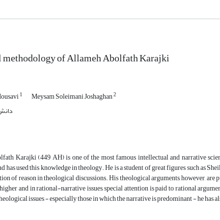
l methodology of Allameh Abolfath Karajki
1
2
Mousavi
Meysam Soleimani Joshaghan
دانش 
fath Karajki (449 AH) is one of the most famous intellectual and narrative scie
 has used this knowledge in theology. He is a student of great figures such as She
tion of reason in theological discussions. His theological arguments, however, are pu
higher and in rational-narrative issues, special attention is paid to rational argumen
heological issues - especially those in which the narrative is predominant - he has 