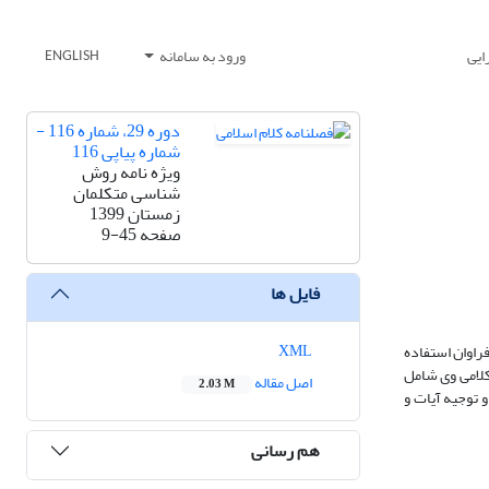
ایی
ورود به سامانه
ENGLISH
دوره 29، شماره 116 -
شماره پیاپی 116
ویژه نامه روش
شناسی متکلمان
زمستان 1399
صفحه
9-45
فایل ها
XML
ألیفات فراوانی در این دو شاخه معرفتی است و از این دانش‎ها، در علم کلام فراوان استفاده
 مفید و سید مرتضی و شیخ طوسی است و به نقش و کارکرد عقل در مباحث کلامی اهتمام ویژه‌ای دارد. هرچند استدلال‎های کلامی وی شامل
اصل مقاله
2.03 M
 ایشان از تفکر عقلی برای تأویل و توجیه آیات و
هم رسانی