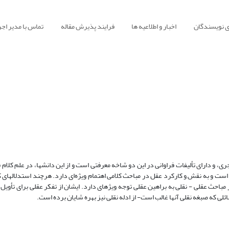
ی نویسندگان
اخبار و اطلاعیه ها
فرایند پذیرش مقاله
تماس با مدیر اجر
علامه ابوالفتح کراجکی (م ۴۴۹ ق) از نام‎آوران علوم عقلی و نقلی در قرن پنجم هجری، و دارای ت
کرده است. ایشان شاگرد بزرگانی چون شیخ
عقلی محض، نقلی محض و تلفیقی است؛ لکن سهم براهین عقلی بیشتر بوده و در مباحث عقلی - نقلی به براهین عقلی توجه ویژه‎ای دارد.
 نقلی نیز بهره شایان برده است.