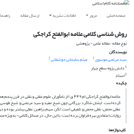
صفحه اصلی
مرور
اطلاعات نشریه
ارسال مقاله
راهنما
روش شناسی کلامی علامه ابوالفتح کراجکی
نوع مقاله : مقاله علمی - پژوهشی
نویسندگان
2
1
سید مرتضی موسوی
میثم سلیمانی جوشقانی
1
دانش پژوه سطح چهار
2
استاد
چکیده
روایات اعتقادی بهره فراوان برده است؛ با این حال، در مسائل کلامی- به ویژه مسائلی که صبغه نقلی آن‎ها غالب است- از ادله
کلیدواژه‌ها