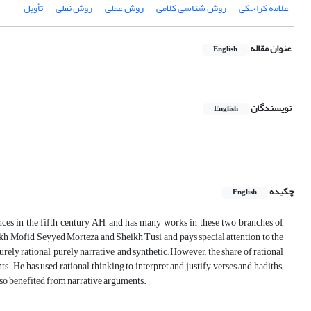
علامه کراجکی
روش شناسی کلامی
روش عقلی
روش نقلی
تأویل
عنوان مقاله
English
نویسندگان
English
چکیده
English
nces in the fifth century AH, and has many works in these two branches of
ikh Mofid, Seyyed Morteza and Sheikh Tusi, and pays special attention to the
rely rational, purely narrative, and synthetic; However, the share of rational
ts. He has used rational thinking to interpret and justify verses and hadiths;
also benefited from narrative arguments.