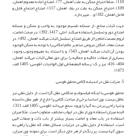
110) ، مناط احتیاج ممکن به علت (همان، 77) ، امتناع اعاده معدوم (همان،
109)، احتیاج ممکن به علت در بقاء (همان، 117)، امتناع اجتماع قابل و
فاعل (همان، 182) و... می‎پردازد.
جهت اثبات صانع، از مسئله تقسیم موجود به واجب و ممکن و مسئله
امتناع دور و تسلسل استفاده می‎کند (حلی: 1417، 392). در مبحث امامت،
لزوم عصمت امام را از طریق امتناع تسلسل اثبات می‎کند (همان، 492). در
مبحث معاد، امکان عروض عدم بر عالم امکانی را با توجه به ممکن الوجود
بودن آن اثبات می‎کند (همان، 543). و با استناد به مفهوم وجوب وجود،
بسیاری از صفات جلالیه و جمالیه را برای حق تعالی اثبات می‌کند (همان،
404- 416؛ نیز ر.ک: رساله المقنعۀ فی اول الواجبات (طوسی: 1405 الف،
473)).
5. منزلت نقل در اندیشه کلامی محقق طوسی
محقق طوسی با این‏که فیلسوف و متکلمی عقل گرا است، از دلیل نقلی نیز
غافل نیست. وی اساسا برخی از مباحث کلامی را خارج از طور عقل دانسته
و تنها راه پی بردن به آنها را ورود سمع می‌داند (طوسی: 1405 الف، 311).
البته میزان استفاده وی از نقل در ابواب مختلف، متفاوت است. مثلا میزان
استفاده در باب معاد و امامت بسیار بیشتر از باب ذات و صفات الهی
است. استفاده از دلیل نقلی در جزئیاتِ مسائل معاد که عقل را راهی به
سوی آنها نیست، پر رنگ‌تر از هر جای دیگر است. برای نمونه، وی میزان،