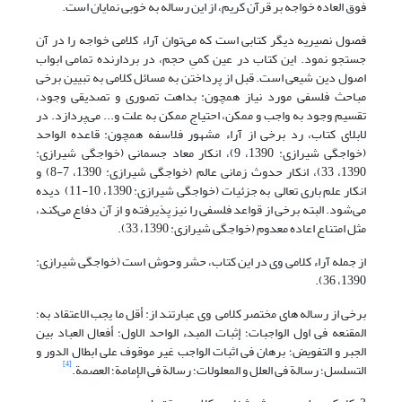
فوق العاده خواجه بر قرآن کریم، از این رساله به خوبی نمایان است.
فصول نصیریه دیگر کتابی است که می‌توان آراء کلامی خواجه را در آن
جستجو نمود. این کتاب در عین کمیِ حجم، در بردارنده تمامی ابواب
اصول دین شیعی است. قبل از پرداختن به مسائل کلامی به تبیین برخی
مباحث فلسفی مورد نیاز همچون: بداهت تصوری و تصدیقی وجود،
تقسیم وجود به واجب و ممکن، احتیاج ممکن به علت و... می‌پردازد. در
لابلای کتاب، رد برخی از آراء مشهور فلاسفه همچون: قاعده الواحد
(خواجگی شیرازی: 1390، 9)، انکار معاد جسمانی (خواجگی شیرازی:
1390، 33)، انکار حدوث زمانی عالم (خواجگی شیرازی: 1390، 7-8) و
انکار علم باری تعالی به جزئیات (خواجگی شیرازی: 1390، 10-11) دیده
می‌شود. البته برخی از قواعد فلسفی را نیز پذیرفته و از آن دفاع می‌کند،
مثل امتناع اعاده معدوم (خواجگی شیرازی: 1390، 33).
از جمله آراء کلامی وی در این کتاب، حشر وحوش است (خواجگی شیرازی:
1390، 36).
برخی از رساله های مختصر کلامی وی عبارتند از: أقل ما یجب الاعتقاد به؛
المقنعه فی اول الواجبات؛ إثبات المبدء الواحد الاول؛ أفعال العباد بین
الجبر و التفویض؛ برهان فی اثبات الواجب غیر موقوف علی ابطال الدور و
[4]
التسلسل؛ رسالة فی العلل و المعلولات؛ رسالة فی الإمامة؛ العصمة.