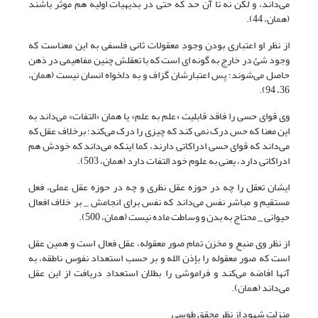
می‌داند، و لکن نه تا آن حد که حتی در بدیهیات اولیه هم موثر باشند
(همان، 44).
از نظر او اعتباری بودنِ وجودِ معقولات ثانی فلسفی به این معناست که
وجود شئ در خارج به گونه ای است که با تعقلش چنین مفاهیمی در ذهن
حاصل می‌شوند؛ پس اعتبارشان گزاف و به دلخواه انسان نیست (همان،
36، 94).
وی قوای حسی را فاقد قابلیت «علم به علم» یا همان «التفات» می‌داند به
این معنا که حس درک نمی کند که چیزی را درک می‌کند؛ برخلاف عقل که
می‌داند که قوای حسی ادراکاتی دارند، کما این‏که می‌داند که خودش هم
ادراکاتی دارد، یعنی به علوم خود التفات دارد (همان، 503).
ایشان تعقل را چه در حوزه عقل نظری و چه در حوزه عقل عملی، فعل
مستقیم و مباشر نفس می‌داند که نفس برای انجامش _ بر خلاف افعال
حیوانی _ محتاج به بدن و وساطت ماده نیست (همان، 500).
از نظر وی منبع و مخزن تمام صور معقوله، عقل فعال است و همین عقل
است که صور معقوله را بإذن الله و بر حسب استعداد نفوس ناطقه، به
آنها افاضه می‌کند و فراموشی را بطلان استعدادِ دریافت از این عقل
می‌داند (همان).
منزلت شهود از نظر محقق طوسی