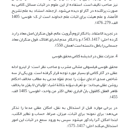
نیز صاحب تالیف است. استفاده از این علوم در اثبات مسائل کلامی به
صورت پراکنده در آثار او دیده می‌شود. ازجمله، استناد به علم تشریح
الأعضاء و علم هیئت برای اثبات علم خداوند است (ر.ک: طوسی: 1405
الف، 279، 476).
در تجرید الاعتقاد، با انکار لزوم کُرویتِ عالم، قول منکران اصل معاد را رد
کرده (حلی: 1417، 543)، و با انکار عدم انخراق افلاک، قول منکران معاد
جسمانی را باطل دانسته است (همان، 550).
4. منزلت عقل در اندیشه کلامی محقق طوسی
محقق طوسی فیلسوفی مشائی مشرب و صاحب نظر است؛ از اینرو ادله
عقلی در آثار کلامی او بسیار مورد توجه قرار گرفته است. وی یکی از سه
شاخصِ صدق ادعای نبوّت را عدم تفوّهِ مدعی به مطالب مخالف احکام
روشن عقلی می‎داند: «و تُعرف نبوّته بثلاثة اشیاء: اوّلها ان لا یقرّر ما یخالف
ظاهر العقل کالقول بانّ الباری تعالی اکثر من واحد» (طوسی: 1405 الف،
455).
در برخی موارد قبل از استدلال به نقل، امکان عقلیِ مدعا را تذکر
می‌دهد؛ برای نمونه: برای اثبات، میزان، صراط، حساب و تطایر الکتب،
ابتدا امکان آنرا یادآور می‎شود سپس به ورود سمع در اثبات این امور
استدلال می‎کند (حلی: 1417، 575).