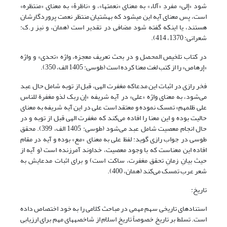
شود «إلی» مفردِ «آلاء» به معنای «نعمت‎ها»، و «ناظرۀ» به معنای «منتظره»
است، پس معنای آیه این می‎شود که بهشتیان منتظر نعمت پروردگارشان
هستند، یا این‏که گفته شود مضافی در تقدیر است (همان، و نیز ر.ک:
شعرانی: 1370، 414).
در کتاب تلخیص المحصل و در بحث تعریف معجزه، واژه «تحدی» و واژه
«إرهاص» را از کتب لغت معنا کرده است (طوسی: 1405 الف، 350).
فخر رازی در اثبات این مدعاکه مغفرت الهی، قبل از توبه شامل حال عبد
می‌شود، به معنای واژه «علی» در آیه شریفه «إن ربک لذو مغفرة للناس
علی ظلمهم» تمسک نموده و معتقد است علی در این آیه شریفه به معنای
حالیت بوده و این معنا را افاده می‌کند که مغفرت الهی قبل از توبه و در
حال انجام معصیت شامل عبد می‌شود (طوسی: 1405 الف، 399). محقق
طوسی در جواب رازی گوید: لفظ علی به معنای «مع» بوده و آیه در مقام
افاده این معناست که با وجود معصیت، خداوند آمرزنده است (و آیه از
حیث بیانِ زمانِ تحقق مغفرت، ساکت است) و برای اثبات مدعایش به
شعر عرب تمسک می‌کند (همان، 400).
تاریخ:
استنادهای تاریخی سهم مهمی در مباحث کلامی را به خود اختصاص داده
است. تسلط بر تاریخ خصوصاً تاریخ اسلام از شاخصه‎های مهم برای ارزیابی