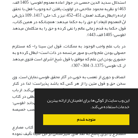
استدلال سدید الدین حمصی در جواز اعاده معدوم (طوسی: 1405 الف،
463) و نظریه محمود ملاحمی در اولویت یافتن (نه وجوب) فعل با تحقق
اراده را ابطال می‎کند (همان، 451-452؛ نیز ر.ک: حلی: 1417، 109 ذیل فی
انّ المعدوم لایعاد) و حق را به حکما می‎دهد؛ همچنانکه در همین کتاب،
قول حکما به قدم زمانی عالم را نفی کرده و حق را به متکلمان می‎دهد
(طوسی: 1405 الف، 443).
در باب علمِ واجب الوجود به ممکنات، قول ابن سینا را- که مستلزم
حصولی بودن علم واجب و صور مرتسمه در ذات است- ابطال کرده و به
حضوری بودن این علم که موافق با قول شیخ اشراق است فتوی می‎دهد
(ر.ک: طوسی: 1375،‌ 3: 304- 307).
انصاف و دوری از تعصب به خوبی در آثار محقق طوسی نمایان است. وی
سخن حق و قول متین را از هر کس که باشد پذیراست؛ لذا در کنار
نقدهای جدی اش بر فخر رازی، محاسن گفتارش را کتمان نمی کند. از باب
نمونه، تبیین و تفسیر فخر رازی از حجت های سه گانه منطقی در کتاب
این وب سایت از کوکی ها برای اطمینان از ارائه بهترین
المحصل را می‌ستاید و آن را در نهایت حسن و بلاغت می‌داند (طوسی:
خدمات استفاده می کند.
1405 الف، 69). حاصل این‏که، جامع نگری و پرهیز از تعصب خصیصه
نمایان خواجه در مواجهه با آراء دیگران است.
متوجه شدم
وی کتاب تلخیص المحصل را برای نقد آراء فخر رازی و کتاب مصارع
المصارع را برای پاسخ به نقد های شهرستانی بر ابن سینا تألیف نموده