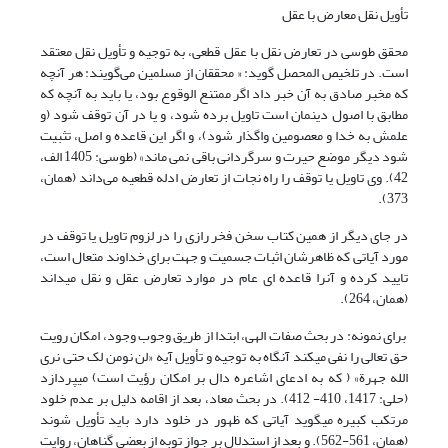
تأویل نقل معارض با عقل
محقق طوسی در تعارض نقل با عقل قطعی، به توجیه و تأویل نقل معتقد
است. در تلخیص المحصل گوید: « محققان از مسلمین می‌گویند: هر آنچه
که مخبر صادق به آن خبر داد اگر ممتنع الوقوع بود، یا باید به آنچه که
مطابق با اصول دینمان است تاویل برده شود، و یا در آن توقف شود (و
علمش به خدا و معصومین واگذار شود)، و اگر این قاعده و اصل، تثبیت
شود دیگر موضع حیرت و سرگردانی باقی نمی ماند» (طوسی: 1405 الف،
42). وی تاویل یا توقف را راه نجات از تعارض ادله قطعیه می‌داند (همان،
373).
در جای دیگر از همین کتاب سخن فخر رازی را در لزوم تاویل یا توقف در
مورد آیاتی که ظاهرشان اثبات جسمیت و جهت برای خداوند متعال است،
تایید کرده و آنرا قاعده ای عام در موارد تعارض عقل و نقل میداند
(همان، 264).
برای نمونه: در بحث صفات الهی، ابتدا از طریق وجوب وجود، امکان رویت
حق تعالی را نفی می‎کند آنگاه به توجیه و تأویل آیه «لن نومن لک حتی نری
الله جهرة» ( که به ادعای اشاعره دال بر امکان رؤیت است) می‎پردازد
(حلی: 1417، 410- 412). در بحث معاد، بعد از اقامه دلیل بر عدم خلود
مرتکب کبیره می‎گوید آیاتی که ظهور در خلود دارد باید تأویل شوند
(همان، 561-562). و بعد از استدلال بر جواز توبه از بعضی گناهان، روایت