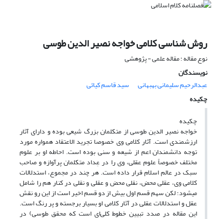
روش شناسی کلامی خواجه نصیر الدین طوسی
نوع مقاله : مقاله علمی - پژوهشی
نویسندگان
عبدالرحیم سلیمانی بهبهانی
سید قاسم کیائی
چکیده
چکیده
خواجه نصیر الدین طوسی از متکلمان بزرگ شیعی بوده و دارای آثار
ارزشمندی است. آثار کلامی وی خصوصا تجرید الاعتقاد همواره مورد
توجه دانشمندان اعم از شیعه و سنی بوده است. احاطه او بر علوم
مختلف خصوصاً علوم عقلی، وی را در عِداد متکلمان پرآوازه و صاحب
سبک در عالم اسلام قرار داده است. هر چند در مجموع، استدلالات
کلامی وی، عقلی محض، نقلی محض و عقلی و نقلی در کنار هم را شامل
می‎شود؛ لکن سهم قسم اول بیش از دو قسم اخیر است از این رو نقش
عقل و استدلالات عقلی در آثار کلامی او بسیار برجسته و پر رنگ است.
این مقاله در صدد تبیین خطوط کلی‌ای است که محقق طوسی) در