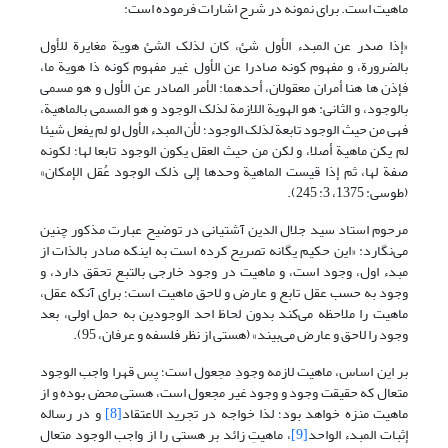
ماهیت است. برای نمونه در شرح اشارات فرموده است:
«إذا صدر عن المبدء الأول شئ، کان لذلک الشئ هویة مغایرة للأول
بالضرورة، و مفهوم کونه صادرا عن الأول غیر مفهوم کونه ذا هویة ما،
فإذن ها هنا أمران معقولان، أحدهما: الأمر الصادر عن الأول و هو مسمی
بالوجود، و الثانی: هو الهویة اللازمة لذلک الوجود و هو المسمی بالماهیة،
فهی من حیث الوجود تابعة لذلک الوجود؛ لأن المبدء الأول لو لم یفعل شیئا
لم یکن ماهیة أصلا، و لکن من حیث العقل یکون الوجود تابعا لها؛ لکونه
صفة لها، ثم إذا قیست الماهیة وحدها إلی ذلک الوجود عُقل الإمکان»
(طوسی: 1375، 3: 245).
مرحوم استاد سید جلال الدین آشتیانی در توضیح عبارت مذکور چنین
می‌نگارد: «این حکیم یگانه تصریح کرده است به این‏که صادر بالذات از
مبدء اول، وجود است، و ماهیت در وجود خارجی بالتبع تحقق دارد، و
وجود به حسب عقل تابع و عارض و لاحق ماهیت است؛ برای آنکه عقل،
ماهیت را ملاحظه می‌کند بدون لحاظ احد الوجودین به حمل اولی، بعد
وجود را لاحق و عارض می‌بیند» (هستی از نظر فلسفه و عرفان، 95).
بر این اساس، ماهیت لازمه وجودِ مجعول است؛ پس قهرا واجب الوجود
متعال که حقیقت وجود و وجود غیر مجعول است، هستی محض بوده و از
ماهیت منزه خواهد بود؛ لذا خواجه در تجرید الاعتقاد
[8]
و در رساله
إثبات المبدء الواحد
[9]
، ماهیتِ زائد بر هستی را از واجب الوجود متعال