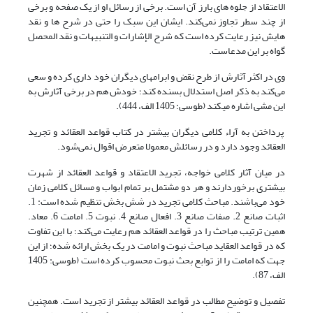
الاعتقاد از جلوه های بارز آن است. برخی از رسائل او از یک صفحه و برخی
از چند سطر تجاوز نمی‌کند. ایشان این سبک را حتی در شرح ها و نقد
هایش نیز رعایت کرده است که شرح الإشارات و التنبیهات و نقد المحصل
گواه بر این مدعاست.
وی در اکثر آثارش از طرح نقض و ابرام‎های دیگران خود داری کرده و سعی
می‌کند به ذکر اصل استدلال بسنده کند؛ خودش هم در برخی آثارش به
این مشی اشاره می‎کند (طوسی: 1405 الف، 444).
پرداختن به آراء کلامی دیگران بیشتر در کتاب قواعد العقائد و تجرید
العقائد وجود دارد و در رسائلش معمولا متعرض اقوال نمی‌شود.
در میان آثار کلامی خواجه، تجرید الاعتقاد و قواعد العقائد از شهرت
بیشتری برخوردارند و هر دو مشتمل بر تمام ابواب و مسائل کلامی زمان
خود می‌باشند. مباحث کلامی تجرید در شش بخش تنظیم شده است: 1.
اثبات صانع 2. صفات صانع 3. افعال صانع 4. نبوت 5. امامت 6. معاد.
همین ترتیب مباحث را در قواعد العقائد هم رعایت می‌کند؛ با این تفاوت
که در قواعد العقاید مباحث نبوت و امامت در یک بخش ارائه شده؛ از این
جهت که امامت را از توابع بحث نبوت محسوب کرده است (طوسی: 1405
الف، 87).
تفصیل و توضیح مطالب در قواعد العقائد بیشتر از تجرید است. همچنین