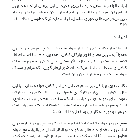
إثبات الواجب»، سعی دارد تقریری جدید از این برهان ارائه دهد و بر
اساس این تقریر (بر خلاف تقریر رایج)، نیاز ممکن به واجب را بدون ابتناء
بر پیش فرض بطلان دور و تسلسل، اثبات نماید (ر.ک: طوسی: 1405 الف،
519).
ادبیات:
استفاده از نکات ادبی در آثار خواجه) چندان به چشم نمی‌خورد. وی
معمولاً به تبیین معنای لغوی واژگان کلامی- همچون امام، شفاعت، احباط،
تکفیر، عصمت و .. نمی‌پردازد؛ اگر معنای لغوی کمکی به فهم مدعیات
کلامی و استدلالات آنها نمی‌کند، اقتضای ایجاز گویی- که مرام و مسلک
خواجه است- صرف نظر کردن از آن است.
نکات نحوی و بلاغی نیز سهم چندانی در آثار کلامی خواجه ندارد. با این
حال می‎توان مواردی از بهکار‌گیری علوم ادبی را در آثار کلامی خواجه ارائه
نمود. برای نمونه، وی برای اثبات این‏که شفاعت، هم در «زیادت منافع»
است و هم در «اسقاط مضار»، به لغت شفاعت استناد می‎کند یعنی این لغت
در هر دو مورد به کار می‌رود (حلی: 1417، 556).
همچنین در جواب از استناده اشاعره به آیه شریفه «إلی ربها ناظرۀ» برای
اثبات رویت خداوند متعال، می‎گوید: «و النظر لایدل علی الرؤیة مع قبوله
التأویل» (همان، 412). به گفته علامه حلی، مراد از تأویل این است که گفته