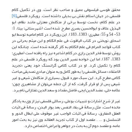
محقق طوسی فیلسوفی عمیق و صاحب نظر است. وی در تکمیل کلام
فلسفی در جهان اسلام نقش بی بدیلی داشته است. رویکرد فلسفی
[6]
در علم کلام، نخست توسط برخی از متکلمان معتزلی مانند نظام، ابو
الهذیل علاف و ابوالحسین بصری مطرح شده است (شهرستانی: بی‏تا، 1:
53- 54 و 55؛ مطهری: 1383، 183). این رویکرد در کلام امامیه توسط ابو
اسحاق نوبختی در کتاب الیاقوت فی علم الکلام و ابن میثم بحرانی در
کتاب قواعد المرام فی علم الکلام به کار گرفته شده است. چنانکه این
روش توسط فخر الدین رازی در کلام اشاعره نیز راه یافته است (مطهری:
1383، 187). اما این خواجه نصیر الدین بود که رویکرد فلسفی در علم
کلام را تکمیل کرد. او در کتاب کلامی گرانسنگ خود یعنی «تجرید
الاعتقاد» مسائل فلسفی را به طور کامل و به عنوان مبادی تصدیقی مباحث
کلامی مطرح کرد. این سبک مورد قبول بسیاری از متکلمان شیعی و غیر
شیعی پس از او قرار گرفت، که از آن جمله می‌توان از مشاهیری چون:
علامه حلی، عضد الدین ایجی، فاضل مقداد و سعد الدین تفتازانی نام برد.
غیر از شرح اشارات و تنبیهات بوعلی، رسائلی فلسفی نیز از وی به یادگار
مانده است، مثل رسالۀ فی بقاء النفس بعد بوار البدن، رسالۀ فی اثبات
العقل المفارق، رسالۀ فی اثبات الواجب غیر موقوف علی ابطال الدور و
التسلسل و ... . مقصد اول از کتاب تجرید العقائد وی نیز به بحث امور
عامه، و مقصد دوم آن به بحث در جواهر واعراض اختصاص دارد.