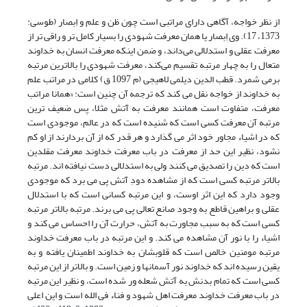
از نظر خواجه، آگاهی دارای مراتبی است چون ظن و علم و اِبصار (طوسی:
1373، 17). وی اِبصار یا همان معرفت شهودی را بسیار کامل تر و راقی تر از
معرفت عقلی و استدلالی می‌داند، و ضمن این‏که معرفت انسان به خداوند
متعال را به چهار مرتبه تقسیم می‌کند، معرفت شهودی را بالاترین مرتبه
برمی شمرد. قطب الدین دیلمی لاهیجی (م 1097 ق) کلامی در مراتب علم
به خداوند از خواجه نقل می کند که ترجمه آن چنین است: «همانا مراتب
معرفت، متفاوت است همانند معرفت به آتش مثلا، پس ضعیف ترین
مرتبه آن معرفت کسی است که شنیده است که در عالم، موجودی است
که در اشیاء مجاور خود اثر می گذارد و هر قدر که از آن بردارند از او کم
نشود، نظیر این حد از معرفت در باب معرفت خداوند معرفت مقلدین
است که دین را تصدیق می کنند ولی به استدلالی دست نیافته اند. مرتبه
بالاتر مرتبه کسی است که از مشاهده دودِ آتش پی می برد که موجودی
وجود دارد که این اثر اوست، و این مرتبه کسانی است که با استدلال
عقلی و براهین قاطع به وجود صانع تعالی پی می برند. مرتبه بالاتر مرتبه
کسی است که به سبب مجاورت به آتش، حرارت آن را احساس می کند و
اشیاء را با نور آن مشاهده می کند. و این مرتبه در باب معرفت خداوند
مرتبه مومنین خالص است که قلوبشان به خداوند اطمینان یافته و به
یقین رسیده اند که خداوند نور آسمانها و زمین است. و بالاتر از این مرتبه
کسی است که تمام بدنش به آتش شعله ور شده است، و نظیر این مرتبه
در باب معرفت خداوند معرفت اهل شهود و فناء فی الله است و این اعلی