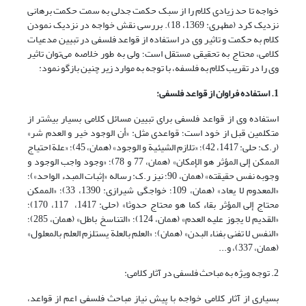
خواجه تا حد زیادی کلام را از سبک حکمت جدلی به سمت حکمت برهانی
نزدیک کرد (مطهری: 1369، 18). بررسی نقش خواجه در نزدیک نمودن
کلام به حکمت و تاثیر وی در استفاده از قواعد فلسفی در تبیین مدعیات
کلامی، محتاج به تحقیقی مستقل است؛ ولی به طور خلاصه می‌توان تاثیر
وی را در تقریب کلام به فلسفه، با توجه به موارد زیر چنین بازگو نمود:
1. استفاده فراوان از قواعد فلسفی:
استفاده وی از قواعد فلسفی برای تبیین مسائل کلامی بسیار بیشتر از
متکلمین قبل از خود است؛ قواعدی مثل: «أن الوجود خیر و العدم شر»
(ر.ک: حلی: 1417، 42)؛ «تلازم الشیئیة و الوجود» (همان، 45)؛ «علة احتیاج
الممکن إلی المؤثر هو الإمکان» (همان، 77 و 78)؛ «وجود واجب الوجود و
وجوبه نفس حقیقته» (همان، 90؛ نیز ر.ک: رساله «إثبات المبدء الواحد»)؛
«المعدوم لا یعاد» (همان، 109؛ خواجگی شیرازی: 1390، 33)؛ «الممکن
محتاج إلی المؤثر بقاء کما هو محتاج حدوثا» (حلی: 1417، 117، 170)؛
«القدیم لا یجوز علیه العدم» (همان، 124)؛ «التناسخ باطل» (همان، 285)؛
«النفس لا تفنی بفناء البدن» (همان)؛ «العلم بالعلة یستلزم العلم بالمعلول»
(همان، 337)، و...
2. توجه ویژه به مباحث فلسفی در آثار کلامی:
بسیاری از آثار کلامی خواجه با پیش نیاز مباحث فلسفی اعم از قواعد،