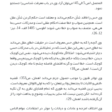
المحصل (ص 5 الی 45) می‌توان آراء وی در باب معرفت شناسی را جستجو
نمود.
وی حس را فاقد شأن حکم می‌داند و معتقد است حکم کردن شأن عقل
است، همچنین صواب و خطا صفت احکام عقلی است و مدرَکات حسی بما
هی هی، متصف به صواب و خطا نمی شوند (طوسی: 1405 الف، 14، نیز:
12، 26).
وی آنچه را که به خطای حس معروف است در حقیقت خطای عقل می‌داند
نه خطای حس؛ یعنی این عقل است که در تحلیلاتش در باب مدرَکات حسی
دچار اشتباه می‌شود؛ (مثلا اگر ماه کوچک دیده می‌شود، نفسِ این کوچک
دیدن، خطا نیست بلکه حکم عقل به این‏که ماه را کوچک می‌بینم پس واقعا
کوچک است، خطا است و گرنه اقتضای فاصله چشم تا ماه، کوچک دیدن
آن است). (همان، ص18)
وی تواتر ظنون را موجب حصول جزم می‌داند (همان، ص353). قضیه
«النفی و الاثبات لا یجتمعان ولا یرتفعان» را که به اولی الاوائل معروف است،
بدیهی ترین قضیه می‌داند به طوری که تمام قضایای نظری به آن تکیه
کرده اند؛ لکن چنین نیست که سایر بدیهیات، وضوح و بداهت خود را از
آن گرفته باشند (همان، 29).
وی اختلاف امزجه و عادات و دیانات را موثر در اعتقادات عوام الناس