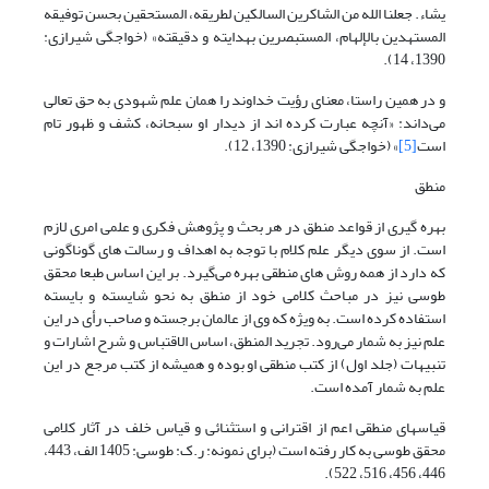
یشاء. جعلنا الله من الشاکرین السالکین لطریقه، المستحقین بحسن توفیقه
المستهدین بالإلهام، المستبصرین بهدایته و دقیقته» (خواجگی شیرازی:
1390، 14).
و در همین راستا، معنای رؤیت خداوند را همان علم شهودی به حق تعالی
می‌داند: «آنچه عبارت کرده اند از دیدار او سبحانه، کشف و ظهور تام
است
[5]
» (خواجگی شیرازی: 1390، 12).
منطق
بهره گیری از قواعد منطق در هر بحث و پژوهش فکری و علمی امری لازم
است. از سوی دیگر علم کلام با توجه به اهداف و رسالت های گوناگونی
که دارد از همه روش های منطقی بهره می‌گیرد. بر این اساس طبعا محقق
طوسی نیز در مباحث کلامی خود از منطق به نحو شایسته و بایسته
استفاده کرده است. به ویژه که وی از عالمان برجسته و صاحب رأی در این
علم نیز به شمار می‌رود. تجرید المنطق، اساس الاقتباس و شرح اشارات و
تنبیهات (جلد اول) از کتب منطقی او بوده و همیشه از کتب مرجع در این
علم به شمار آمده است.
قیاس‎های منطقی اعم از اقترانی و استثنائی و قیاس خلف در آثار کلامی
محقق طوسی به کار رفته است (برای نمونه: ر.ک: طوسی: 1405 الف، 443،
446، 456، 516، 522).