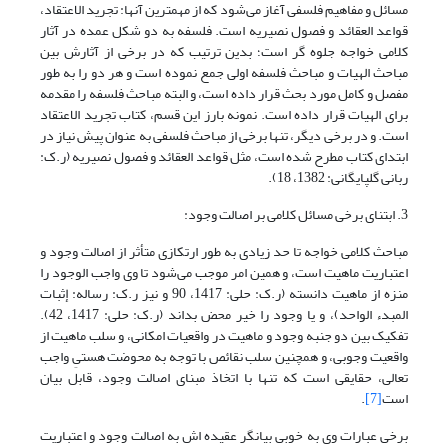
مسائل و مفاهیم فلسفی آغاز می‌شود که از مهمترین آنها: تجرید الاعتقاد،
قواعد العقائد و فصول نصیریه است. فلسفه به دو شکل عمده در آثار
کلامی خواجه جلوه گر است؛ بدین ترتیب که در برخی از آثارش بین
مباحث الهیات و مباحث فلسفه اولی جمع نموده است و هر دو را به طور
مفصل و کامل مورد بحث قرار داده است، و البته مباحث فلسفه را مقدمه
برای الهیات قرار داده است. نمونه بارز این قسم، کتاب تجرید الاعتقاد
است. و در برخی دیگر، تنها برخی از مباحث فلسفی به عنوان پیش نیاز در
ابتدای کتاب مطرح شده است، مثل قواعد العقائد و فصول نصیریه (ر.ک:
ربانی گلپایگانی: 1382، 18).
3. ابتنای برخی مسائل کلامی بر اصالت وجود:
مباحث کلامی خواجه تا حد زیادی به طور ارتکازی متأثر از اصالت وجود و
اعتباریت ماهیت است، و همین امر موجب می‌شود تا وی واجب الوجود را
منزه از ماهیت دانسته (ر.ک: حلی: 1417، 90 و نیز ر.ک: رساله: إثبات
المبدء الواحد)، و یا وجود را خیر محض بداند (ر.ک: حلی: 1417، 42).
تفکیک بین دو جنبه وجود و ماهیت در واقعیات امکانی، و سلب ماهیت از
واقعیت وجوبی، و همچنین سلب نقائص با توجه به محوضت هستیِ واجب
تعالی، حقایقی است که تنها با اتخاذ مبنای اصالت وجود، قابل بیان
است
[7]
.
برخی عبارات وی به خوبی بیانگر عقیده اش به اصالت وجود و اعتباریت