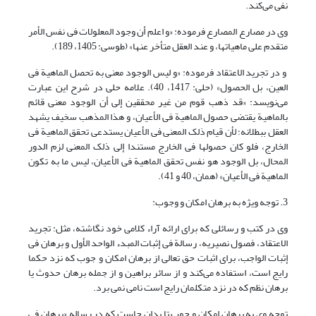
نفی می‌کند.
وی در مصارع المصارع فرموده: «و اعلم أن وجود المعلولات فی نفس الأمر
متقدم علی ماهیاتها، و عند العقل متأخر عنها» (طوسی: 1405، 189).
و در تجرید الاعتقاد فرموده: «و لیس الوجود معنی به تحصل الماهیة فی
العین، بل الحصول» (حلی: 1417، 40). علامه حلی در شرح این عبارت
می‌نویسد: «قد ذهب قوم من غیر محققین إلی أن الوجود معنی قائم
بالماهیة یقتضی حصول الماهیة فی الأعیان، و هذا المذهب سخیف یشهد
العقل ببطلانه؛ لأن قیام ذلک المعنی فی الأعیان یستدعی تحقق الماهیة فی
الخارج، فلو کان حصولها فی الخارج مستندا إلی ذلک المعنی لزم الدور
المحال، بل الوجود هو نفس تحقق الماهیة فی الأعیان، لیس ما به تکون
الماهیة فی الأعیان» (همان، 40 و 41).
3. توجه ویژه به برهان امکان و وجوب:
وی در کتب و رسائلی که برای ارائه آراء کلامی خود نگاشته، مثل: تجرید
الاعتقاد، فصول نصیریه، رسالة فی إثبات المبدء الواحد الأول و برهان فی
إثبات الواجب، برای اثبات حق تعالی از برهان امکان و جوب که نزد حکما
رایج است، استفاده می‌کند و از سائر براهین و از جمله برهان حدوث یا
برهان نظم که در نزد متکلمان رایج است نامی نمی برد.
توجه وی به برهان امکان و جوب تا بدان جاست که در رساله «برهان فی