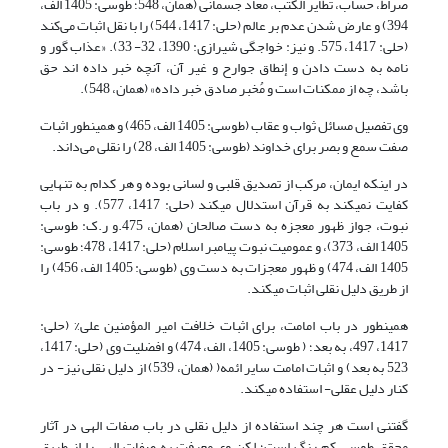
صراط، حساب، تطایر الکتب، معاد جسمانی (همان، 548؛ طوسی: 1405 الف،
394) و عارض شدن عدم بر عالم (حلی: 1417، 544) را با نقل اثبات می‌کند
(حلی: 1417، 575. و نیز: خواجگی شیرازی: 1390، 32- 33). «عذاب گور و
نامه به دست دادن و إنطاق جوارح و غیر آن، آنچه خبر داده اند حق
باشد، چه از ممکنات است و مُخبر صادق خبر داده» (همان، 548).
وی تفصیل مسائل ثواب و عقاب (طوسی: 1405 الف، 465) و همینطور اثبات
صفت سمع و بصر برای خداوند (طوسی: 1405 الف، 28) را نقلی می‌داند.
در اینکه ایمان، مرکب از تصدیق قلبی و لسانی بوده و هر کدام به تنهایی
کفایت نمی‏کند به قرآن استدلال می‎کند (حلی: 1417، 577). و در باب
نبوت، جواز ظهور معجزه به دست صالحان (همان، 475.و ر.ک: طوسی:
1405 الف، 373)، و عمومیت نبوت پیامبر اسلام (حلی: 1417، 478؛ طوسی:
1405 الف، 474) و ظهور معجزات به دست وی (طوسی: 1405 الف، 456) را
از طریق دلیل نقلی اثبات می‎کند.
همینطور در باب امامت، برای اثبات خلافت امیر المؤمنین علی% (حلی:
1417، 497، به بعد؛ ( طوسی: 1405، الف، 474) و افضلیت وی (حلی: 1417،
523 به بعد) و اثبات امامت سایر ائمه( (همان، 539) از دلیل نقلی نیز- در
کنار دلیل عقلی- استفاده می‎کند.
گفتنی است هر چند استفاده از دلیل نقلی در باب صفات الهی در آثار
محقق طوسی کم رنگ است؛ لکن وی معرفت به صفات الهی را از طریق