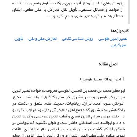
پژوهش های کلامی خود از آن‎ها پیروی می‌کند، خطوطی همچون: استفاده
از قواعد و مسائل فلسفی، تأویل نقل معارض با عقل قطعی، ابتنای
حداقلی ادله بر گزاره های نظری، جامع نگری و... .
کلیدواژه‌ها
نصیر الدین طوسی
روش شناسی کلامی
تعارض عقل و نقل
تأویل
عقل گرایی
اصل مقاله
1. احوال و آثار محقق طوسی)
ابوجعفر محمد بن محمد بن الحسن الطوسی معروف به خواجه نصیر الدین
طوسی در طوس، و بنابر مشهور در سال 598 ق متولد شد. بعد از
آموختن علوم ادب، قرآن، ریاضیات، حدیث، فقه، منطق و حکمت در
زادگاهش، به نیشابور که مجمع اهل علم در آن زمان بود مهاجرت کرد، و
در حلقه درس سراج الدین قمری و قطب الدین سرخسی و فرید الدین
داماد و ابوالسعادت اصفهانی حاضر شد، و طولی نکشید که نبوغش بر
همگان آشکار گشت. در همین شهر با عارف نامی عطار نیشابوری ملاقات
نمود. علامه حلی، قطب الدین شیرازی و رکن الدین استر آبادی از جمله