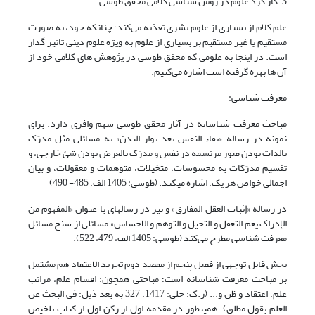
3. کار کرد علوم در روش شناسی کلامی محقق طوسی
علم کلام از بسیاری از علوم بشری تغذیه می‌کند؛ چنانکه خود، به صورت
مستقیم یا غیر مستقیم بر بسیاری از علوم به ویژه علوم دینی تاثیر گذار
است. در اینجا به علومی که محقق طوسی در پژوهش های کلامی خود از
آن ها بهره گرفته است اشاره می‌کنیم.
معرفت شناسی:
مباحث معرفت شناسانه در آثار محقق طوسی سهم وافری دارد. برای
نمونه در رساله «بقاء النفس بعد بوار البدن» به مسائلی مثل مدرَکِ
بالذات بودن صور مرتسمه در نفس و مدرَکِ بالعرض بودن شئ خارجی، و
تقسیم مدرَکات به محسوسات، متخیلات، متوهمات و معقولات، و بیان
اجمالی خواص هر یک، اشاره می‎کند. (طوسی: 1405 الف، 485- 490)
در رساله «إثبات العقل المفارق» و نیز در رساله‎ای با عنوان «المفهوم من
الإدراک یعم التعقل و التخیل و التوهم و الاحساس» مسائلی از سنخ مسائل
معرفت شناسی مطرح می‌کند (طوسی: 1405 الف، 479، 522).
بخش قابل توجهی از فصل پنجم از مقصد دوم تجرید الاعتقاد هم مشتمل
بر مباحث معرفت شناسانه است؛ مباحثی همچون: اقسام علم، مراتب
علم، اعتقاد و ظن و... (ر.ک: حلی: 1417، 327 به بعد ذیل: فی البحث عن
العلم بقول مطلق). همینطور در مقدمه اول از رکن اول از کتاب تلخیص