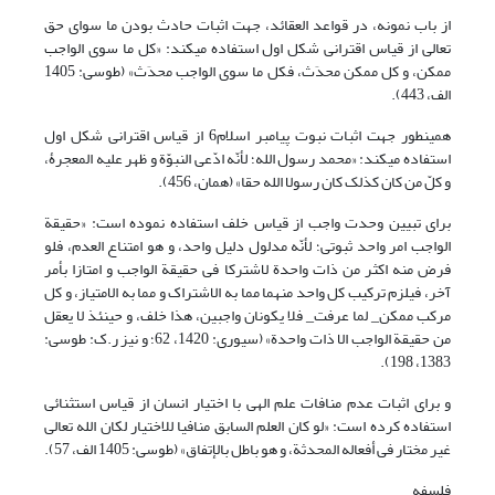
از باب نمونه، در قواعد العقائد، جهت اثبات حادث بودن ما سوای حق
تعالی از قیاس اقترانی شکل اول استفاده می‎کند: «کل ما سوی الواجب
ممکن، و کل ممکن محدَث، فکل ما سوی الواجب محدَث» (طوسی: 1405
الف، 443).
همینطور جهت اثبات نبوت پیامبر اسلام6 از قیاس اقترانی شکل اول
استفاده می‎کند: «محمد رسول الله؛ لأنّه ادّعی النبوّة و ظهر علیه المعجرۀ،
و کلّ من کان کذلک کان رسولا الله حقا» (همان، 456).
برای تبیین وحدت واجب از قیاس خلف استفاده نموده است: «حقیقة
الواجب امر واحد ثبوتی؛ لأنّه مدلول دلیل واحد، و هو امتناع العدم، فلو
فرض منه اکثر من ذات واحدة لاشترکا فی حقیقة الواجب و امتازا بأمر
آخر، فیلزم ترکیب کل واحد منهما مما به الاشتراک و مما به الامتیاز، و کل
مرکب ممکن_ لما عرفت_ فلا یکونان واجبین، هذا خلف، و حینئذ لا یعقل
من حقیقة الواجب الا ذات واحدة» (سیوری: 1420، 62؛ و نیز ر.ک: طوسی:
1383، 198).
و برای اثبات عدم منافات علم الهی با اختیار انسان از قیاس استثنائی
استفاده کرده است: «لو کان العلم السابق منافیا للاختیار لکان الله تعالی
غیر مختار فی أفعاله المحدثة، و هو باطل بالإتفاق» (طوسی: 1405 الف، 57).
فلسفه