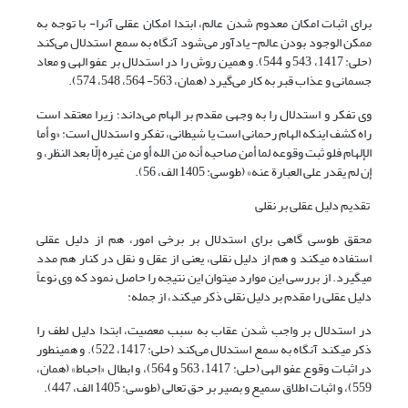
برای اثبات امکان معدوم شدن عالم، ابتدا امکان عقلی آنرا- با توجه به
ممکن الوجود بودن عالم- یادآور می‌شود آنگاه به سمع استدلال می‌کند
(حلی: 1417، 543 و 544). و همین روش را در استدلال بر عفو الهی و معاد
جسمانی و عذاب قبر به کار می‌گیرد (همان، 563- 564، 548، 574).
وی تفکر و استدلال را به وجهی مقدم بر الهام می‌داند؛ زیرا معتقد است
راه کشف این‏که الهام رحمانی است یا شیطانی، تفکر و استدلال است: «و أما
الإلهام فلو ثبت وقوعه لما أمن صاحبه أنه من الله أو من غیره إلّا بعد النظر، و
إن لم یقدر علی العبارة عنه» (طوسی: 1405 الف، 56).
تقدیم دلیل عقلی بر نقلی
محقق طوسی گاهی برای استدلال بر برخی امور، هم از دلیل عقلی
استفاده می‎کند و هم از دلیل نقلی، یعنی از عقل و نقل در کنار هم مدد
می‎گیرد. از بررسی این موارد می‎توان این نتیجه را حاصل نمود که وی نوعاً
دلیل عقلی را مقدم بر دلیل نقلی ذکر می‎کند، از جمله:
در استدلال بر واجب شدن عقاب به سبب معصیت، ابتدا دلیل لطف را
ذکر می‎کند آنگاه به سمع استدلال می‌کند (حلی: 1417، 522). و همینطور
در اثبات وقوع عفو الهی (حلی: 1417، 563 و 564)، و ابطال «اِحباط» (همان،
559)، و اثبات اطلاق سمیع و بصیر بر حق تعالی (طوسی: 1405 الف، 447).