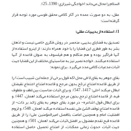
السلام را محال می‌داند (خواجگی شیرازی: 1390، 25).
عقل، به دو صورت عمده در آثار کلامی محقق طوسی مورد توجه قرار
گرفته است:
1). استفاده از بدیهیات عقلی:
تصدیق به قضایای بدیهی، منحصر در روش فکری خاصی نیست و اذهان
بشر به طور فطری این قضایا را با خود همراه دارند؛ از اینرو استفاده از
آن‎ها فراگیر بوده و هم متکلم و هم فیلسوف به عنوان قاعده از آن‎ها
استفاده می‎کنند. خواجه نصیر نیز به مناسبت‎های مختلف از این قضایا جهت
اثبات مدعیات کلامی مدد می‌گیرد. برای نمونه:
بقای جوهر به بقای لا فی محل (که قول برخی از جمله ابن شبیب است) را
از طریق قاعده امتناع ترجّح بدون مرجح و قاعده امتناع اجتماع نقیضان
ابطال می‎کند (حلی: 1417، 547). و برای اثبات مناسبت بین لطف و ملطوف
فیه، از قاعده امتناع ترجح بدون مرجح استفاده می‌‎کند (همان، 447). و
برای ابطال قول اشاعره- در مورد بقای جوهر به بقای زائد بر ذات- از
قاعده امتناع توقف الشئ علی نفسه استفاده می‎کند (همان، 548). و لزوم
افضلیت امام و همچنین امامت بلافصل امیرالمؤمنین علی% را از طریق
قاعده قبح تقدم مفضول بر افضل اثبات می‌کند (همان، 501). و همچنین
جهت اثبات حدوث زمانی ممکنات، از امتناع تحصیل حاصل استفاده