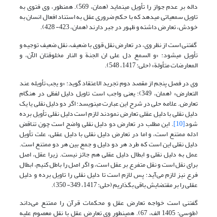
داله بر عدم جواز را تأویل می‎نماید (همان، 569). همنطور، ‌وی فتوی به
تاویل سمعیاتی می‎دهد که با حکم ضروری عقل به استناد افعال انسان به
خودش، تعارض داشته و ظهور در جبر دارند (همان، 423- 428).
گفتنی است از نظر وی، در تعارض نقل قوی با ضعیف، نقل ضعیف توجیه و
تأویل می‎شود: «و السمع دل علی ان الجنة و النار مخلوقتان الآن، و
المعارضات متأولة» (حلی: 1417، 548).
وی در فصل پنجم از مقصد دوم تجرید الاعتقاد گوید: «و یجب تأویله عند
التعارض» (همان، 349)؛ یعنی واجب است تاویل دلیل لفظی در هنگام
تعارض. علامه حلی در شرح این عبارت می‎نویسد: اگر دو دلیل نقلی یا یک
دلیل نقلی با دلیل عقلی تعارض نمودند لازم است دلیل نقلی تأویل برده
شود
[10]
. این مطلب در تعارض دو دلیل نقلی واضح است چون تناقض
ادله ممتنع است، و اما در تعارض دلیل نقلی با دلیل عقلی، علت تأویل
دلیل نقلی این است که طرد هر دو دلیل و جمع بین هر دو ممتنع است.
عمل به دلیل نقلی و ابطال دلیل عقلی هم جائز نیست. زیرا عقل، اصل
برای نقل است و نقل متفرع بر عقل است، و اگر اصل را باطل کنیم، ابطال
فرع نیز لازم می‌آید؛ پس لازم است تا دلیل نقلی را تاویل برده و دلیل
عقلی را بر مقتضایش باقی بگذاریم (حلی: 1417، 349- 350).
گفتنی است خواجه تعارض عقل و محکمات قرآن را ممتنع می‌داند
(طوسی: 1405 الف، 67). همینطور وی تعارض عقل با نقل معصوم علیه