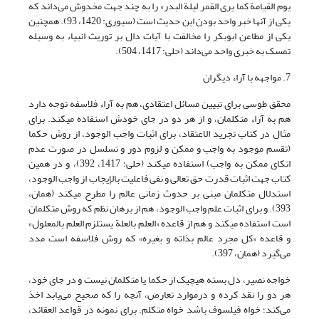
یوم القیامة کما یری القمر لیلة البدر» را به چند جهت مخدوش می‌داند که
یکی از آنها خبر واحد بودن این حدیث است (سیوری: 1420، 93). همچنین
یکی از مطاعن ابوبکر را مخالفت با آیات دال بر توریث انبیاء به وسیله
تمسک به خبری واحد می‌داند (حلی: 1417، 504).
7. مواجهه با آراء دیگران
محقق طوسی برای تبیین مسائل اعتقادی، هم به آراء فلاسفه توجه دارد
هم به آراء متکلمان، و از هر دو در جای خودش استفاده می‎کند. برای
مثال در کتاب تجرید الاعتقاد، برای اثبات واجب الوجود، از روش حکما
(تقسم موجود به واجب و ممکن و لزوم دور و تسلسل در صورت عدم
اتکای ممکن به واجب) استفاده می‎کند (حلی: 1417، 392)، و در همین
کتاب جهت اثبات قدرت حق تعالی و نفی فاعلیت بالإیجاب از واجب الوجود،
استدلال متکلمان مبنی بر حدوث زمانی عالم را مطرح می‎کند (همان،
393). و برای اثبات علم واجب الوجود، هم از برهان نظم که روش متکلمان
است استفاده می‏کند و هم از قاعده «العلم بالعلة یستلزم العلم بالمعلول»
و قاعده «کل مجرد عالم بذاته و بغیره» که روش فلاسفه است مدد
می‌گیرد (همان، 397).
خواجه نصیر، دل بسته هیچ‎یک از حکما یا متکلمان نیست و در جای خود،
هر دو را نقد کرده و درموارد تعارض، آنچه را که صحیح می‌یابد اخذ
می‌کند؛ خواه فیلسوف باشد خواه متکلم. برای نمونه در قواعد العقائد،