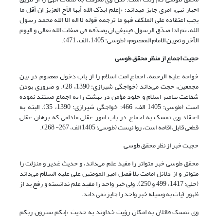
اخبار نبی، امری جایز می‎داند: «إعلم ایدّک الله أیها الأخ العزیز ان أقل ما
یجب اعتقاده علی الملکف فهو ما ترجمه قوله لا اله الا الله محمد رسول
الله، ثم اذا صدّق الرسول فینبغی ان یصدّقه فی صفات الله تعالی و الیوم
الآخر و تعیین الامام المعصوم» (طوسی: 1405، الف، 471).
حجیت اجماع از منظر محقق طوسی
خواجه علیه الرحمه، اجماع امت اسلام را از باب دخول معصوم در بین
مجمعین، حجت می‌داند (خواجگی شیرازی: 1390، 28). و ضروری بودن
شفاعت پیامبر اسلام و خلود مؤمن در بهشت را به اجماع مستند نموده
است (طوسی: 1405 الف، 466؛ خواجگی شیرازی: 1390، 35). البته به
اعتقاد وی تمسک به اجماع در باب امور عقلی مادامی که برهان عقلی
قطعی قابل اقامه است، روا نیست (طوسی: 1405 الف، 267- 268).
حجیت خبر از نظر محقق طوسی
محقق طوسی خبر متواتر را مفید علم می‌داند، و حدیث غدیر و منزلت را
متواتر و از دلائل امامت بلا فصل امیر المومنین علی علیه السلام می‌داند
(حلی: 1417، 499 و 250). ولی خبر واحد را مفید علم ندانسته و رفع ید از
ظهور آیات به وسیله خبر واحد را جایز نمی داند.
وی تمسک قائلان به امکان رؤیت خداوند به حدیث «إنکم سترون ربکم