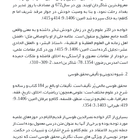
معروف‌ترین شاگردان اویند. وی در سال672 ق مصادف با روز غدیر در
بغداد رحلت نمود، و بنا به وصیت خودش در جوار مرقد شریف اما م
کاظم% به خاک سپرده شد (امین: 1406، 9: 414 و 415).
خواجه در اکثر علوم رایج در زمان خودش تبحّر داشته و به معنی واقعی
کلمه جامع معقول و منقول است. علامه حلی از او با اوصافی مثل: «افضل
اهل زمانه فی العلوم العقلیة و النقلیة»، «استاذ البشر» و «العقل الحادی
عشر» تجلیل کرده است (امین: 1406، 9: 415). وی در کنار مقامات علمی،
برخودار از مقامات معنوی و آراستگی به اخلاق فاضله و ملکات حمیده
است (مدرس رضوی: 1354، 78؛ شاکر بن احمد، 2: 309- 310).
2. شیوه تدوینی و تألیفی محقق طوسی
محقق طوسی عالمی پُر تألیف است. تألیفات او بالغ بر 184 کتاب و رساله و
شرح در علوم مختلف است؛ علومی همچون: ریاضیات، اخلاق، تاریخ، فقه،
جغرافیا، طب، تعلیم و تربیت، منطق، فلسفه، کلام و عرفان (امین: 1406، 9:
419؛ طهرانی: 1403، 3: 354).
بسیاری از آثار خواجه نصرالدین طوسی از قدیم الایام در حوزه‌های علمیه
مورد توجه بوده و برخی از آن‎ها به عنوان متن درسی معمول بوده است،از
جمله تجرید الاعتقاد در علم کلام و شرح اشارات و تنبیهات در حکمت.
موجز نویسی از ویژگی های سبک نگارش محقق طوسی است که تجرید