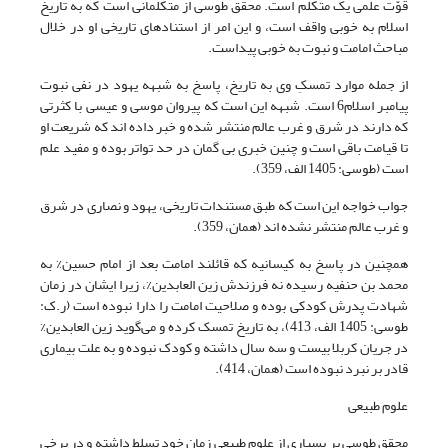
قوّت علمی یک متکلم است. محقق طوسی از متکلمانی است که به تاریخ
اسلام به خوبی واقف است، و این امر از استنادهای تاریخی او در خلال
مباحث امامت و نبوت به خوبی پیداست.
از جمله موارد تمسکِ وی به تاریخ، پاسخ به شبهه یهود در نفی نبوت
پیامبر اسلام6 است. شبهه این است که پیروان موسی و عیسی با کثرتی
که دارند در شرق و غرب عالم منتشر شده و خبر داده اند که شریعت او
تا قیامت باقی است و چنین خبری بی گمان در حد تواتر بوده و مفید علم
است (طوسی: 1405 الف، 359).
جواب خواجه این است که طبق مستندات تاریخی، یهود و نصاری در شرق
و غرب عالم منتشر نشده اند (همان، 359).
همچنین در پاسخ به کیسانیه که قائلند امامت بعد از امام حسین% به
محمد بن حنفیه رسیده نه فرزندش زین العابدین%، زیرا ایشان در زمان
شهادت پدرش کودکی بوده و صلاحیت امامت را دارا نبوده است (ر.ک:
طوسی: 1405 الف، 413)، به تاریخ تمسک کرده و می‌گوید زین العابدین%
در جریان کربلا بیست و سه سال داشته و کودک نبوده و به علت بیماری
قادر بر نبرد نبوده است (همان، 414).
علوم طبیعی
محقق طوسی بر بسیاری از علوم طبیعی زمان خود تسلط داشته و در برخی