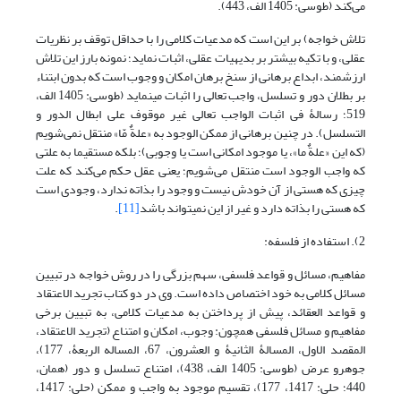
می‌‎کند (طوسی: 1405 الف، 443).
تلاش خواجه) بر این است که مدعیات کلامی را با حداقل توقف بر نظریات
عقلی، و با تکیه بیشتر بر بدیهیات عقلی، اثبات نماید؛ نمونه بارز این تلاش
ارزشمند، ابداع برهانی از سنخ برهان امکان و وجوب است که بدون ابتناء
بر بطلان دور و تسلسل، واجب تعالی را اثبات می‎نماید (طوسی: 1405 الف،
519؛ رسالۀ فی اثبات الواجب تعالی غیر موقوف علی ابطال الدور و
التسلسل). در چنین برهانی از ممکن الوجود به «علةٌ مّا» منتقل نمی‌شویم
(که این «علةٌ ما»، یا موجود امکانی است یا وجوبی)؛ بلکه مستقیما به علتی
که واجب الوجود است منتقل می‌شویم؛ یعنی عقل حکم می‌کند که علت
چیزی که هستی از آن خودش نیست و وجود را بذاته ندارد، وجودی است
که هستی را بذاته دارد و غیر از این نمی‎تواند باشد
[11]
.
2). استفاده از فلسفه:
مفاهیم، مسائل و قواعد فلسفی، سهم بزرگی را در روش خواجه در تبیین
مسائل کلامی به خود اختصاص داده است. وی در دو کتاب تجرید الاعتقاد
و قواعد العقائد، پیش از پرداختن به مدعیات کلامی، به تبیین برخی
مفاهیم و مسائل فلسفی همچون: وجوب، امکان و امتناع (تجرید الاعتقاد،
المقصد الاول، المسالۀ الثانیۀ و العشرون، 67، المساله الربعۀ، 177)،
جوهرو عرض (طوسی: 1405 الف، 438)، امتناع تسلسل و دور (همان،
440؛ حلی: 1417، 177)، تقسیم موجود به واجب و ممکن (حلی: 1417،