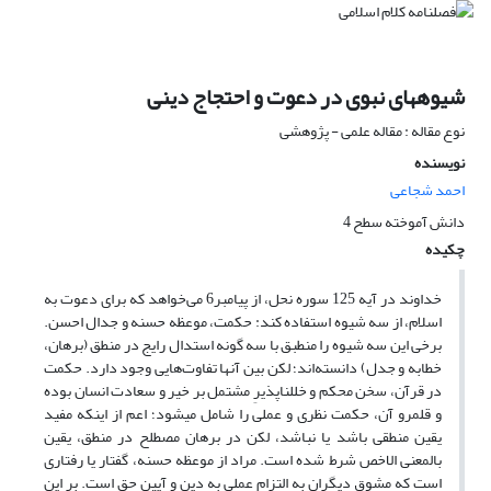
شیوه‎های نبوی در دعوت و احتجاج دینی
نوع مقاله : مقاله علمی - پژوهشی
نویسنده
احمد شجاعی
دانش آموخته سطح 4
چکیده
‏خداوند در آیه 125 سوره نحل، از پیامبر6 می‌خواهد که برای دعوت به
اسلام، از سه شیوه استفاده کند: حکمت، موعظه حسنه و جدال احسن.
برخی این سه شیوه را منطبق با سه گونه استدال رایج در منطق (برهان،
خطابه و جدل) دانسته‌اند؛ لکن بین آنها تفاوت‌هایی وجود دارد. حکمت
در قرآن، سخن محکم و خلل‎ناپذیرِ مشتمل بر خیر و سعادت انسان بوده
و قلمرو آن، حکمت نظری و عملی را شامل می‏شود؛ اعم از اینکه مفید
یقین منطقی باشد یا نباشد، لکن در برهان مصطلح در منطق، یقین
بالمعنی الاخص شرط شده است. مراد از موعظه حسنه، گفتار یا رفتاری
است که مشوق دیگران به التزام عملی به دین و آیین حق است. بر این