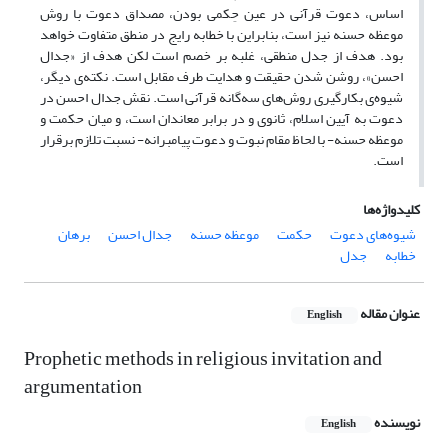
اساس، دعوت قرآنی در عین حِکمی بودن، مصداق دعوت با روش
موعظه حسنه نیز است، بنابراین با خطابه رایج در منطق متفاوت خواهد
بود. هدف از جدل منطقی، غلبه بر خصم است لکن هدف از «جدال
احسن»، روشن شدن حقیقت و هدایت طرف مقابل است. نکته‌ی دیگر،
شیوه‌ی بکارگیری روش‌های سه‌گانه قرآنی است. نقش جدال احسن در
دعوت به آیین اسلام، ثانوی و در برابر معاندان است، و میان حکمت و
موعظه حسنه- با لحاظ مقام نبوت و دعوت پیامبرانه- نسبت تلازم برقرار
است.
کلیدواژه‌ها
شیوه‌های دعوت
حکمت
موعظه حسنه
جدال احسن
برهان
خطابه
جدل
عنوان مقاله
English
Prophetic methods in religious invitation and
argumentation
نویسنده
English