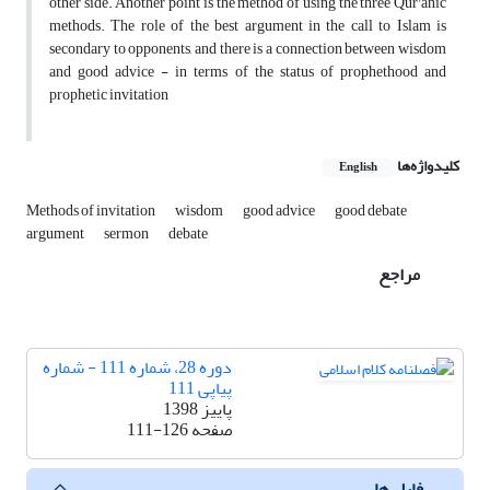
other side. Another point is the method of using the three Qur'anic
methods. The role of the best argument in the call to Islam is
secondary to opponents, and there is a connection between wisdom
and good advice - in terms of the status of prophethood and
prophetic invitation
کلیدواژه‌ها
English
Methods of invitation
wisdom
good advice
good debate
argument
sermon
debate
مراجع
دوره 28، شماره 111 - شماره
پیاپی 111
پاییز 1398
صفحه
111-126
فایل ها