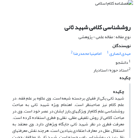
روش‎شناسی کلامی شهید ثانی
نوع مقاله : مقاله علمی - پژوهشی
نویسندگان
2
1
مهدی انصاری
امامی‎نیا محمدرضا
1
دانشجو
2
استاد حوزه/ استادیار
چکیده
چکیده
شهید ثانی یکی از فقهای برجسته شیعه است. وی علاوه بر علم فقه، در
علم کلام نیز صاحب‎نظر است. اهتمام ویژه شهید ثانی به مباحث
روش‎شناسی علم کلام از ویژگی‎های بارز ایشان در عصر خود است. وی در
مباحث کلامی از روش تلفیقی عقلی، نقلی و فطری استفاده کرده است.
معرفت فطری در نظر شهید ثانی جایگاه ویژه‎ای دارد. وی معتقد به
استقلال عقل در معارف اعتقادی بنیادین است، هرچند نقش معرفت‎های
نقلی نیز در روش‎شناسی او برجسته است. شهید ثانی از مخالفان حجیت