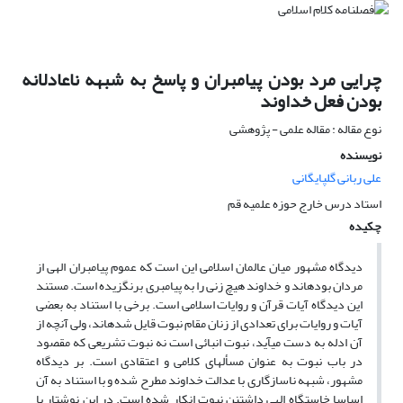
چرایی مرد بودن پیامبران و پاسخ به شبهه ناعادلانه
بودن فعل خداوند
نوع مقاله : مقاله علمی - پژوهشی
نویسنده
علی ربانی گلپایگانی
استاد درس خارج حوزه علمیه قم
چکیده
دیدگاه مشهور میان عالمان اسلامی این است که عموم پیامبران الهی از
مردان بوده‏اند و خداوند هیچ زنی را به پیامبری برنگزیده است. مستند
این دیدگاه آیات قرآن و روایات اسلامی است. برخی با استناد به بعضی
آیات و روایات برای تعدادی از زنان مقام نبوت قایل شده‎اند، ولی آنچه از
آن ادله به دست می‎آید، نبوت انبائی است نه نبوت تشریعی که مقصود
در باب نبوت به عنوان مسأله‏ای کلامی و اعتقادی است. بر دیدگاه
مشهور، شبهه ناسازگاری با عدالت خداوند مطرح شده و با استناد به آن
اساسا خاستگاه الهی داشتنن نبوت انکار شده است. در این نوشتار با