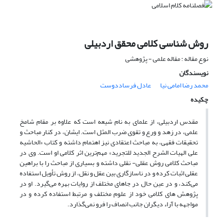
روش شناسی کلامی محقق اردبیلی
نوع مقاله : مقاله علمی - پژوهشی
نویسندگان
محمد رضا امامی نیا
عادل فرساددوست
چکیده
مقدس اردبیلی، از علمای به نام شیعه است که علاوه بر مقام شامخ
علمی، در زهد و ورع و تقوی ضرب المثل است. ایشان، در کنار مباحث و
تحقیقات فقهی، به مباحث اعتقادی نیز اهتمام داشته و کتاب «الحاشیه
علی الهیات الشرح الجدید للتجرید» مهم‌ترین اثر کلامی او است. وی در
مباحث کلامی روش عقلی- نقلی داشته و بسیاری از مباحث را با براهین
عقلی اثبات کرده و در ناسازگاری بین عقل و نقل، از روش تأویل استفاده
می‌کند، و در عین حال در جاهای مختلف از روایات بهره می‌گیرد. او در
پژوهش های کلامی خود از علوم مختلف و مرتبط استفاده کرده و در
مواجهه با آراء دیگران جانب انصاف را فرو نمی‌گذارد.