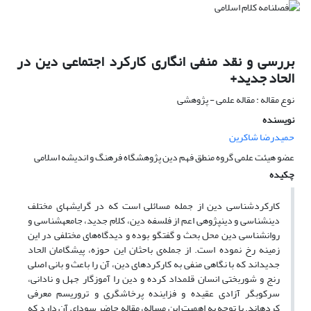
بررسی و نقد منفی انگاری کارکرد اجتماعی دین در
الحاد جدید+
نوع مقاله : مقاله علمی - پژوهشی
نویسنده
حمیدرضا شاکرین
عضو هیئت علمی گروه منطق فهم دین پژوهشگاه فرهنگ و اندیشه اسلامی
چکیده
کارکردشناسی دین از جمله مسائلی است که در گرایش‎های مختلف
دین‎شناسی و دین‎پژوهی اعم از فلسفه دین، کلام جدید، جامعه‎شناسی و
روانشناسی دین محل بحث و گفتگو بوده و دیدگاه‌های مختلفی در این
زمینه رخ نموده است. از جمله‌ی باحثان این حوزه، پیشگامان الحاد
جدیداند که با نگاهی منفی به کارکردهای دین، آن را باعث و بانی اصلی
رنج و شوربختی انسان قلمداد کرده و دین را آموزگار جهل و نادانی،
سرکوب‎گر آزادی عقیده و فزاینده پرخاشگری و تروریسم معرفی
کردهاند. با توجه به اهمیت این مساله، مقاله حاضر سودای آن دارد که