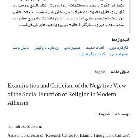
منطق این نگرش، مدعا و مستندات آن را به روش کتابخانه‎ای بررسی و با
کاوش و تحلیل محتوای داده‎های دینی به ارزیابی بنشیند. نتیجه تحقیق
این است که تصویرسازی الحاد جدید از دین فاقد پشتوانه‎های معتبر، به
شدت تعصب‎آمیز و ناسازگار با تعالیم دینی و واقعیت‌های تاریخی است.
کلیدواژه‌ها
کارکرد دین
الحاد جدید
دین‎هراسی
ریچارد داوکینز
دَنیل دِنِت
سَم هریس
کریستوفر هیچنز
عنوان مقاله
English
Examination and Criticism of the Negative View
of the Social Function of Religion in Modern
Atheism
نویسنده
English
Hamidreza Shakerin
Assistant professor of “Research Center for Islamic Thought and Culture”,