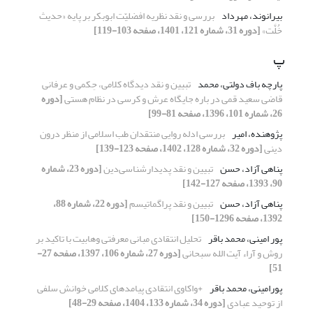
بیرانوند، مهرداد
بررسی و نقد نظریه افضلیّت ابوبکر بر پایه «حدیث
خُلَّت»
[دوره 31، شماره 121، 1401، صفحه 103-119]
پ
پارچه باف دولتی، محمد
تبیین و نقد دیدگاه کلامی، حِکمی و عرفانی
قاضی سعید قمی در باره جایگاه عرش و کرسی در نظام هستی
[دوره
26، شماره 101، 1396، صفحه 81-99]
پژوهنده، امیر
بررسی ادله روایی منتقدان طب اسلامی از منظر درون
دینی
[دوره 32، شماره 128، 1402، صفحه 123-139]
پناهی آزاد، حسن
تبیین و نقد پدیدارشناسی‌دین
[دوره 23، شماره
90، 1393، صفحه 127-142]
پناهی آزاد، حسن
تبیین و نقد پراگماتیسم
[دوره 22، شماره 88،
1392، صفحه 1296-150]
پور امینی، محمد باقر
تحلیل انتقادی مبانی معرفتی وهابیت با تاکید بر
روش و آراء آیت الله سبحانی
[دوره 27، شماره 106، 1397، صفحه 27-
51]
پورامینی، محمد باقر
+واکاوی انتقادی پیامدهای کلامی خوانش سلفی
از توحید عبادی
[دوره 34، شماره 133، 1404، صفحه 29-48]