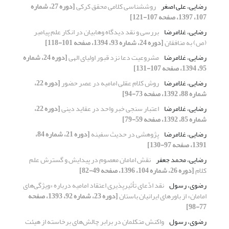
رضایی، علی اصغر
روش‎شناسی کلامی محقق کرکی
[دوره 27، شماره
107، 1397، صفحه 107-121]
رضایی، غلامرضا
بررسی و نقد دیدگاه وهابیان در انکار علم پیامبر
(ص) به منافقان
[دوره 24، شماره 93، 1394، صفحه 101-118]
رضایی، غلامرضا
مشروعیت دعا نزد قبور اولیای الهی
[دوره 24، شماره
95، 1394، صفحه 107-131]
رضایی، غلامرضا
روش کلام عقلی امامیه در عصر حضور
[دوره 22،
شماره 88، 1392، صفحه 73-94]
رضایی، غلامرضا
اعتبار سنجی خبر واحد در عقاید دینی
[دوره 22،
شماره 85، 1392، صفحه 59-79]
رضایی، غلامرضا
پژوهشی در حدیث سفینه
[دوره 21، شماره 84،
1391، صفحه 97-130]
رضایی، محمد جعفر
نقش امامان معصوم در پیدایش و گسترش علم
کلام
[دوره 26، شماره 104، 1396، صفحه 49-82]
رضوی، رسول
نقد ادّعای تأثیرپذیری اعتقاد امامیه درباره «ویژگی‌های
امامان» از باورهای ایرانیان باستان
[دوره 23، شماره 92، 1393، صفحه
77-98]
رضوی، رسول
واکنش متکلمان در برابر چالش‌های برخاسته از هیئت