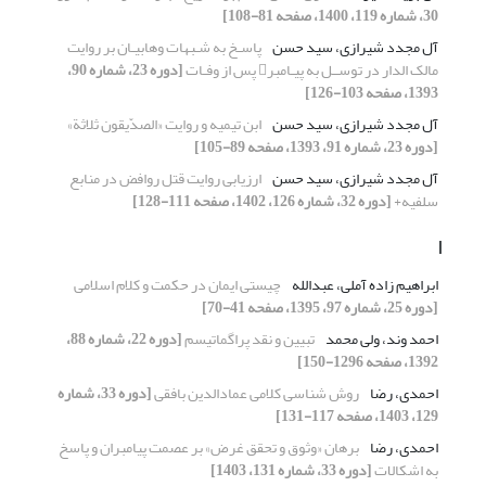
30، شماره 119، 1400، صفحه 81-108]
آل مجدد شیرازی، سید حسن
پاسـخ به شـبهات وهابیـان بر روایت
مالک الدار در توســل به پیـامبر پس از وفـات
[دوره 23، شماره 90،
1393، صفحه 103-126]
آل مجدد شیرازی، سید حسن
ابن تیمیه و روایت «الصدّیقون ثلاثة»
[دوره 23، شماره 91، 1393، صفحه 89-105]
آل مجدد شیرازی، سید حسن
ارزیابی روایت قتل روافض در منابع
سلفیه+
[دوره 32، شماره 126، 1402، صفحه 111-128]
ا
ابراهیم زاده آملی، عبدالله
چیستی ایمان در حکمت و کلام اسلامی
[دوره 25، شماره 97، 1395، صفحه 41-70]
احمد وند، ولی محمد
تبیین و نقد پراگماتیسم
[دوره 22، شماره 88،
1392، صفحه 1296-150]
احمدی، رضا
روش شناسی کلامی عمادالدین بافقی
[دوره 33، شماره
129، 1403، صفحه 117-131]
احمدی، رضا
برهان «وثوق و تحقق غرض» بر عصمت پیامبران و پاسخ
به اشکالات
[دوره 33، شماره 131، 1403]