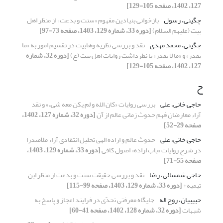
127، 1402، صفحه 105-129]
چگینی، رسول
بازخوانی بنیادین مفهوم «سنت و بدعت» از منظر اهل
بیت (علیهم السلام)
[دوره 33، شماره 129، 1403، صفحه 73-97]
چگینی، محمد مهدی
نقد و بررسی نظریه وهابیت در تقسیم امور به «ما
یقدر» و «ما لا یقدر» با نظرداشت روایات اهل بیت (ع)
[دوره 32، شماره
127، 1402، صفحه 105-129]
ح
حاجی خانی، علی
بررسی روایات «کان الله و لم یکن معه شیء» و نقد
آراء معارضان فهم حدوث زمانی عالم از آن
[دوره 32، شماره 127، 1402،
صفحه 29-52]
حاجی خانی، علی
حدوث عالم و اراده الهی تحلیل انتقادی آراء ملاصدرا
در شرح روایات «باب اراده» اصول کافی
[دوره 33، شماره 129، 1403،
صفحه 55-71]
حاجی شمسائی، رضا
نقد و بررسی حقیقت سنت و بدعت از منظر ابن
تیمیه+
[دوره 33، شماره 129، 1403، صفحه 99-115]
حبیبیان، روح اله
جایگاه معرفتی تحدّی در فرایند اعجاز و پاسخ به
شبهات
[دوره 32، شماره 128، 1402، صفحه 41-60]