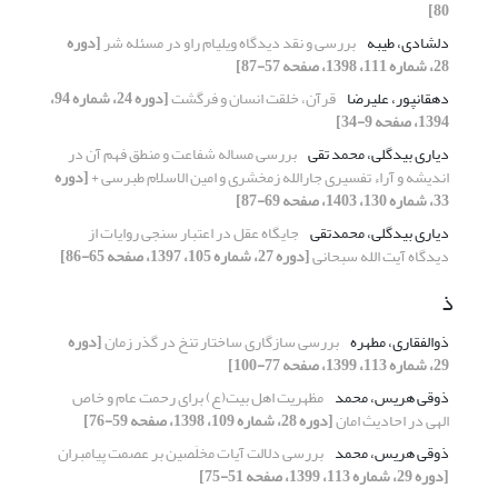
80]
دلشادی، طیبه
بررسی و نقد دیدگاه ویلیام راو در مسئله شر
[دوره
28، شماره 111، 1398، صفحه 57-87]
دهقانپور، علیرضا
قرآن، خلقت انسان و فرگشت
[دوره 24، شماره 94،
1394، صفحه 9-34]
دیاری بیدگلی، محمد تقی
بررسی مساله شفاعت و منطق فهم آن در
اندیشه و آراء تفسیری جارالله زمخشری و امین الاسلام طبرسی +
[دوره
33، شماره 130، 1403، صفحه 69-87]
دیاری بیدگلی، محمدتقی
جایگاه عقل در اعتبار سنجی روایات از
دیدگاه آیت الله سبحانی
[دوره 27، شماره 105، 1397، صفحه 65-86]
ذ
ذوالفقاری، مطهره
بررسی سازگاری ساختار تنخ در گذر زمان
[دوره
29، شماره 113، 1399، صفحه 77-100]
ذوقی هریس، محمد
مظهریت اهل بیت(ع) برای رحمت عام و خاص
الهی در احادیث امان
[دوره 28، شماره 109، 1398، صفحه 59-76]
ذوقی هریس، محمد
بررسی دلالت آیات مخلَصین بر عصمت پیامبران
[دوره 29، شماره 113، 1399، صفحه 51-75]