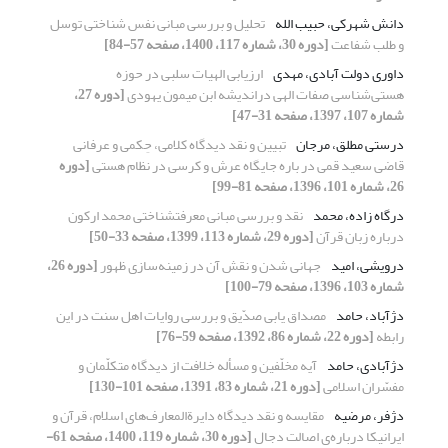
دانش شهرکی، حبیب الله
تحلیل و بررسی مبانی نفس شناختی توسل
و طلب شفاعت
[دوره 30، شماره 117، 1400، صفحه 57-84]
داوری دولت آبادی، مهدی
ارزیابی الهیات سلبی در حوزه
هستی‌شناسی صفات الهی دراندیشه‌ ابن میمون یهودی
[دوره 27،
شماره 107، 1397، صفحه 31-47]
درستی مطلق، مرجان
تبیین و نقد دیدگاه کلامی، حِکمی و عرفانی
قاضی سعید قمی در باره جایگاه عرش و کرسی در نظام هستی
[دوره
26، شماره 101، 1396، صفحه 81-99]
درگاه زاده، محمد
نقد و بررسی مبانی معرفت‎شناختی محمد ارکون
درباره زبان قرآن
[دوره 29، شماره 113، 1399، صفحه 33-50]
درویشی، امید
جهانی شدن و نقش آن در زمینه‌سازی ظهور
[دوره 26،
شماره 103، 1396، صفحه 79-100]
دژآباد، حامد
مصداق یابی صدّیق و بررسی روایات اهل سنت در این
رابطه
[دوره 22، شماره 86، 1392، صفحه 59-76]
دژآبادی، حامد
آیه مخلّفین و مسأله خلافت از دیدگاه متکلّمان و
مفسّران اسلامی
[دوره 21، شماره 83، 1391، صفحه 101-130]
دژفر، مرضیه
مقایسه و نقد دیدگاه دایرةالمعارف‌های اسلام، قرآن و
ایرانیکا درباره‌ی اصالت دجال
[دوره 30، شماره 119، 1400، صفحه 61-