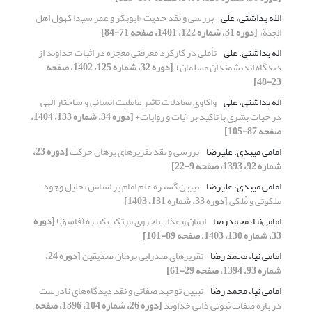
الله بداشتی، علی
بررسی و نقد حدیث «ابوبکر و عمر سیدا کهول اهل
الجنة»
[دوره 31، شماره 122، 1401، صفحه 71-84]
اله بداشتی، علی
تأملی در کارکرد معرفتی معجزه در اثبات خداوند از
دیدگاه اندیشمندان مسلمان+
[دوره 32، شماره 125، 1402، صفحه
23-48]
اله بداشتی، علی
واکاوی معادلات تاثیر عاملیت انسانی و ساختار الهی
در حیات بشری با تاکید بر آیات و روایات+
[دوره 34، شماره 133، 1404،
صفحه 87-105]
امامی میبدی، علیرضا
بررسی و نقد تقریرهای برهان حرکت
[دوره 23،
شماره 92، 1393، صفحه 9-22]
امامی میبدی، علیرضا
تبیین گستره علم امام بر اساس تحلیل وجود
ملکوتی و مُلکی
[دوره 33، شماره 131، 1403]
امامی‌نیا، محمدرضا
ایمان و عذاب اخروی مرتکب کبیره (فاسق)
[دوره
33، شماره 130، 1403، صفحه 89-101]
امامی نیا، محمد رضا
تقریرهای صدرایی برهان صدّیقین
[دوره 24،
شماره 93، 1394، صفحه 29-61]
امامی نیا، محمد رضا
تبیین توحید صفاتی و نقد دیدگاه‌های نادرست
در باره صفات ثبوتی ذاتی خداوند
[دوره 26، شماره 104، 1396، صفحه