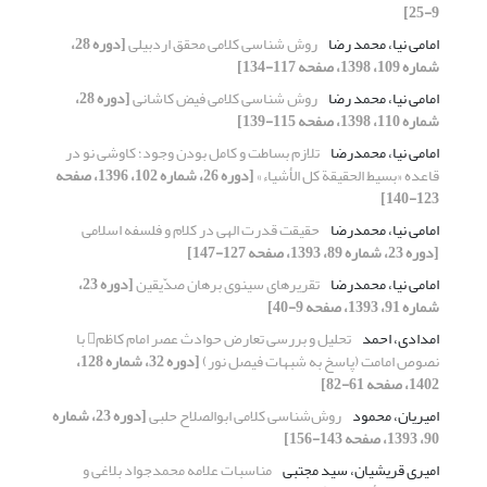
9-25]
امامی نیا، محمد رضا
روش شناسی کلامی محقق اردبیلی
[دوره 28،
شماره 109، 1398، صفحه 117-134]
امامی نیا، محمد رضا
روش شناسی کلامی فیض کاشانی
[دوره 28،
شماره 110، 1398، صفحه 115-139]
امامی نیا، محمدرضا
تلازم بساطت و کامل بودن وجود؛ کاوشی نو در
قاعده «بسیط الحقیقة کل الأشیاء»
[دوره 26، شماره 102، 1396، صفحه
123-140]
امامی نیا، محمدرضا
حقیقت قدرت الهی در کلام و فلسفه اسلامی
[دوره 23، شماره 89، 1393، صفحه 127-147]
امامی نیا، محمدرضا
تقریرهای سینوی برهان صدّیقین
[دوره 23،
شماره 91، 1393، صفحه 9-40]
امدادی، احمد
تحلیل و بررسی تعارض حوادث عصر امام کاظم با
نصوص امامت (پاسخ به شبهات فیصل نور)
[دوره 32، شماره 128،
1402، صفحه 61-82]
امیریان، محمود
روش‌شناسی کلامی ابو‌الصلاح حلبی
[دوره 23، شماره
90، 1393، صفحه 143-156]
امیری قریشیان، سید مجتبی
مناسبات علامه محمدجواد بلاغی و