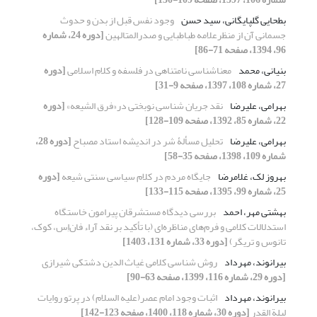
بطحایی گلپایگانی، سید حسن
وجود نفس قبل از بدن و حدوث
جسمانی آن از منظرعلامه طباطبایی و صدرالمتالهین
[دوره 24، شماره
96، 1394، صفحه 71-86]
بنیانی، محمد
معناشناسی نامتناهی در فلسفه و کلام اسلامی
[دوره
27، شماره 108، 1397، صفحه 9-31]
بهرامی، علیرضا
نقد جریان شناسی نوبختی در«فرق الشیعه»
[دوره
22، شماره 85، 1392، صفحه 109-128]
بهرامی، علیرضا
تحلیل مسألۀ شر در اندیشه استاد مصباح
[دوره 28،
شماره 109، 1398، صفحه 35-58]
بهروز لک، غلامرضا
جایگاه مردم در کلام سیاسی سنتی شیعه
[دوره
25، شماره 99، 1395، صفحه 115-133]
بهشتی مهر، احمد
بررسی دیدگاه مستشرقان پیرامون خاستگاه
استدلالات کلامی و فرم‌های مناظره‌ای (با تأکید بر نقد آراء فان‌اِس، کوک،
تانوس و تریگر)
[دوره 33، شماره 131، 1403]
بیرانوند، مهرداد
روش شناسی کلامی غیاث الدین دشتکی شیرازی
[دوره 29، شماره 116، 1399، صفحه 63-90]
بیرانوند، مهرداد
اثبات وجود امام عصر(علیه السلام) در پرتو روایات
لیلة القدر
[دوره 30، شماره 118، 1400، صفحه 123-142]