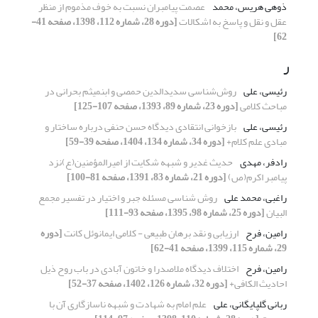
ذوهی هریس، محمد
عصمت پیامبران نسبت به خوف مذموم از منظر
عقل و نقل و پاسخ به اشکالات
[دوره 28، شماره 112، 1398، صفحه 41-
62]
ر
رئیسی، علی
روش‌شناسی سدیدالدین حمصی و ابن‏میثم بحرانی در
مباحث کلامی
[دوره 23، شماره 89، 1393، صفحه 107-125]
رئیسی، علی
بازخوانی انتقادی دیدگاه حسن حنفی درباره‌ ساختار و
مبادی علم کلام+
[دوره 34، شماره 134، 1404، صفحه 39-59]
رادفر، مهدی
حدیث غدیر و شبهه شکایت از امیرالمؤمنین(ع)نزد
پیامبر اکرم(ص)
[دوره 21، شماره 83، 1391، صفحه 81-100]
راغبی، محمد علی
روش شناسی مسئله جبر و اختیار در تفسیر مجمع
البیان
[دوره 25، شماره 98، 1395، صفحه 93-111]
رامین، فرح
ارزیابی و نقد برهان طبیعی - کلامی ایمانوئل کانت
[دوره
29، شماره 115، 1399، صفحه 41-62]
رامین، فرح
اختلاف دیدگاه ملاصدرا و خاتون آبادی در باب روح ذیل
احادیث الکافی+
[دوره 32، شماره 126، 1402، صفحه 37-52]
ربانی گلپایگانی، علی
علم امام به شهادت و شبهه ناسازگاری آن با