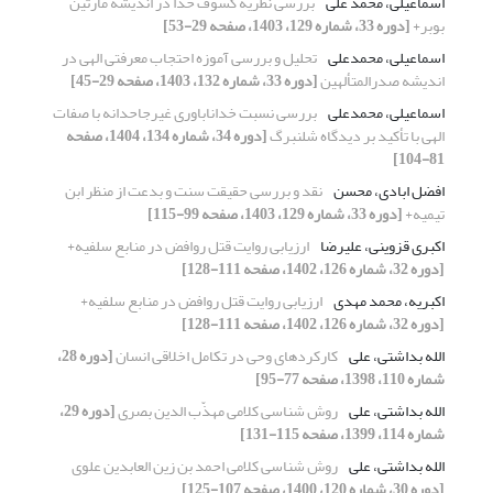
اسماعیلی، محمد علی
بررسی نظریه کسوف خدا در اندیشه مارتین
بوبر+
[دوره 33، شماره 129، 1403، صفحه 29-53]
اسماعیلی، محمدعلی
تحلیل و بررسی آموزه احتجاب معرفتی الهی در
اندیشه صدرالمتألهین
[دوره 33، شماره 132، 1403، صفحه 29-45]
اسماعیلی، محمدعلی
بررسی نسبت خداناباوری غیرجاحدانه با صفات
الهی با تأکید بر دیدگاه شلنبرگ
[دوره 34، شماره 134، 1404، صفحه
81-104]
افضل ابادی، محسن
نقد و بررسی حقیقت سنت و بدعت از منظر ابن
تیمیه+
[دوره 33، شماره 129، 1403، صفحه 99-115]
اکبری قزوینی، علیرضا
ارزیابی روایت قتل روافض در منابع سلفیه+
[دوره 32، شماره 126، 1402، صفحه 111-128]
اکبریه، محمد مهدی
ارزیابی روایت قتل روافض در منابع سلفیه+
[دوره 32، شماره 126، 1402، صفحه 111-128]
الله بداشتی، علی
کارکردهای وحی در تکامل اخلاقی انسان
[دوره 28،
شماره 110، 1398، صفحه 77-95]
الله بداشتی، علی
روش شناسی کلامی مهذّب الدین بصری
[دوره 29،
شماره 114، 1399، صفحه 115-131]
الله بداشتی، علی
روش شناسی کلامی احمد بن زین العابدین علوی
[دوره 30، شماره 120، 1400، صفحه 107-125]