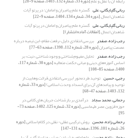
رابطه آن با عقل و علم
[دوره 33، شماره 132، 1403، صفحه 9-28]
ربانی گلپایگانی، علی
گستره علم پیامبران و امامان: در پرتو آیات
شاهدان اعمال
[دوره 34، شماره 134، 1404، صفحه 9-22]
ربانی گلپایگانی، علی
گستره علم پیامبران و امامان در پرتو آیات
شاهدان اعمال
[(مقالات آماده انتشار)]
رجب زاده، صفدر
بررسی انتقادی دلیل «رفعت مقام» ابن تیمیه درباره
عصمت پیامبران
[دوره 28، شماره 112، 1398، صفحه 63-77]
رجب زاده، صفدر
تحلیل مفهوم‌شناختی و وجودشناختی «نیت» بر
اساس آموزه‌های دینی و مبانی حکمت متعالیه
[دوره 30، شماره 117،
1400، صفحه 85-108]
رجبی، حسین
توحید طردمحور (بررسی انتقادی قرائت وهابیت از
توحید و پیامدهای آن برای انسداد وحدت اسلامی)
[دوره 33، شماره
132، 1403، صفحه 47-68]
رحمانی، محمد سجاد
درآمدی بر بازشناخت جریان‌ های کلامی در
‌حوزه قزوین عصر طهماسبی
[دوره 32، شماره 125، 1402، صفحه 73-
95]
رحمانی زاده، محسن
روش ترکیبی عقلی- نقلی در کلام اسلامی
[دوره
26، شماره 101، 1396، صفحه 131-147]
رحمانی زاده، محسن
علم امام به شهادت و شبهه ناسازگاری آن با