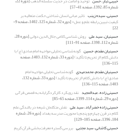
حبیبی تبار، حسن
توحید و امامت در حدیث سلسلة الذهب
[دوره 22،
شماره 85، 1392، صفحه 41-57]
حسینی، سیده زینب
تاثیر مبانی انسان شناختی حکمت متعالیه بر
کیفیت تبیین رابطه علم و عمل+
[دوره 32، شماره 125، 1402، صفحه 9-
22]
حسینیان، سید علی
روش شناسی کلامی جلال الدین دوانی
[دوره 28،
شماره 112، 1398، صفحه 91-111]
حسینیان مقدم، حسین
گونه‌شناسی تحلیلی مواجهه امام صادق(ع) با
دانش کلام (از تحریم تا تأکید)
[دوره 33، شماره 132، 1403، صفحه
115-136]
حسینیان مقدم، محمدمهدی
گونه‌شناسی تحلیلی مواجهه امام
صادق(ع) با دانش کلام (از تحریم تا تأکید)
[دوره 33، شماره 132،
1403، صفحه 115-136]
حسینی زاده، عبدالمجید
نقد رویکرد کارکردگرایانه به قصص قرآنی
[دوره 29، شماره 114، 1399، صفحه 65-85]
حسینی زاده خضرآباد، سید علی
نقش متکلمان شیعه در بالندگی علم
کلام در قرن چهارم و پنجم با محوریت مدرسه بغداد
[دوره 26، شماره
104، 1396، صفحه 105-129]
حسینی کاشانی، سید مجتبی
بررسی گستره معرفت‌بخشی قرآن کریم