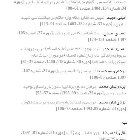
مسیحیت (تأسیس الگوواره‌ی انتقادی-تطبیقی در الهیات اسلامی)
[دوره
34، شماره 134، 1404، صفحه 61-80]
امینی، مجید
تبیین ساختاری نظام واره حاکم بر جهان‎شناسی شهید
مطهّری+
[دوره 33، شماره 132، 1403، صفحه 91-113]
انصاری، مهدی
روش‎شناسی کلامی شهید ثانی
[دوره 27، شماره 105،
1397، صفحه 151-174]
انصاری، مهدی
اثبات وجود امام عصر(علیه السلام) در پرتو روایات
مربوط به زندگی امام زمان(علیه السلام) در دوران حیات امام
عسکری(علیه السلام)
[دوره 30، شماره 118، 1400، صفحه 37-61]
ایزدهی، سید سجاد
چیستی کلام سیاسی
[دوره 27، شماره 107،
1397، صفحه 85-106]
ایزدی تبار، محمد
برهان تمانع؛ برهانی استوار در راستای توحید
خالقی و ربوبی
[دوره 25، شماره 99، 1395، صفحه 57-95]
ایزدی تبار، محمد
بررسی و نقد اندیشه ماتریدیه در صفت تکوین
[دوره 23، شماره 89، 1393، صفحه 75-106]
ب
باقی زاده، رضا
جن؛ حقیقت و ویژگی‏ها
[دوره 21، شماره 81، 1391،
صفحه 125-149]