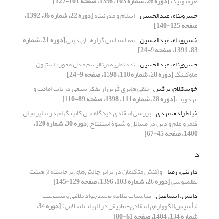
هرمنوتیک
[دوره 26، شماره 103، 1396، صفحه 101-127]
خسروپناه، عبدالحسین
اسلام و مدرنیته
[دوره 22، شماره 86، 1392،
صفحه 125-140]
خسروپناه، عبدالحسین
معناشناسی گزاره‏های دینی
[دوره 21، شماره
83، 1391، صفحه 9-24]
خسروپناه، عبدالحسین
نقد نظریه «رئالیسم مدل محور» استیون
هاوکینگ
[دوره 28، شماره 110، 1398، صفحه 9-24]
خوشکلام، نرگس
تلقی هانری کُربَن از تفکر شیعی در باب امامت و
مهدویت
[دوره 28، شماره 111، 1398، صفحه 89-110]
خیاط زاده، مهدی
بررسی انتقادی دیدگاه جان کاتینگهام در تمایز میان
قلمرو علم و دین در مسائل و شیوۀ استنتاج
[دوره 30، شماره 120،
1400، صفحه 45-67]
د
دارینی، رضا
واکنش متکلمان در برابر چالش‌های برخاسته از هیئت
بطلمیوسی
[دوره 26، شماره 103، 1396، صفحه 129-145]
دانش، اسماعیل
مناسبات علامه محمدجواد بلاغی و مسیحیت
(تأسیس الگوواره‌ی انتقادی-تطبیقی در الهیات اسلامی)
[دوره 34،
شماره 134، 1404، صفحه 61-80]