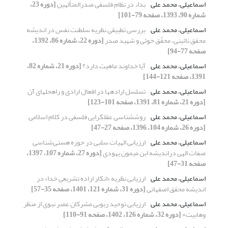
اسماعیلی، محمد علی
بداء در نظام فلسفی صدرالمتألهین
[دوره 23،
شماره 90، 1393، صفحه 79-101]
اسماعیلی، محمد علی
بررسی تطبیقی نظریه سلطنت نفس در اندیشه
محقق نائینی، محقّق خوئی و شهید صدر
[دوره 22، شماره 86، 1392،
صفحه 77-94]
اسماعیلی، محمد علی
آیا خداوند ماهیت دارد؟
[دوره 21، شماره 82،
1391، صفحه 121-144]
اسماعیلی، محمد علی
تسلسل اراده‏ها در افعال ارادی و راه‏حل‏های آن
[دوره 21، شماره 81، 1391، صفحه 101-123]
اسماعیلی، محمد علی
روششناسی عقلگرایی فلسفی در کلام اسلامی
[دوره 26، شماره 104، 1396، صفحه 27-47]
اسماعیلی، محمد علی
ارزیابی الهیات سلبی در حوزه هستی‌شناسی
صفات الهی دراندیشه‌ ابن میمون یهودی
[دوره 27، شماره 107، 1397،
صفحه 31-47]
اسماعیلی، محمد علی
ارزیابی نظریه «انکار اراده تشریعی خدا» در
اندیشه محقق اصفهانی
[دوره 31، شماره 121، 1401، صفحه 35-57]
اسماعیلی، محمد علی
ارزیابی توحید ربوبی مشرکان عصر نبوی از منظر
وهابیت+
[دوره 32، شماره 126، 1402، صفحه 91-110]