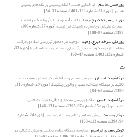
پورحسن، قاسم
آیا خدایی هست؟ (نقد پیشینی بر نقدهای پسینی
هیوم)
[دوره 31، شماره 122، 1401، صفحه 31-54]
پور علی سرخه دیزج، رضا
دلالت آیه «و تعیها أُذُن واعیة» بر امامت
حضرت علی(ع) و پاسخ به شبهات ابن تیمیه
[دوره 27، شماره 106،
1397، صفحه 87-108]
پورعلی سرخه دیزج، وحید
توحید طردمحور (بررسی انتقادی قرائت
وهابیت از توحید و پیامدهای آن برای انسداد وحدت اسلامی)
[دوره 33،
شماره 132، 1403، صفحه 47-68]
ت
ترکاشوند، احسان
بررسی تطبیقی مسأله شر در اسلام و مسیحیت با
تاکید بر دیدگاه آیت الله مصباح و الوین پلنتینگا
[دوره 29، شماره 115،
1399، صفحه 63-84]
ترکاشوند، حسن
نقد و بررسی سندی و دلالی حدیث «صحابی
کالنجوم»
[دوره 25، شماره 97، 1395، صفحه 131-146]
توکلی، محمد
روش شناسی کلامی سید ابن طاوس
[دوره 24، شماره
94، 1394، صفحه 113-133]
توکلی مقدم، ابراهیم
مقایسه دیدگاه علامه مجلسی و فیض کاشانی در
آموزه اختیار
[دوره 26، شماره 102، 1396، صفحه 61-75]