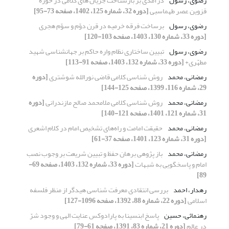
رضوی، رسول
درآمدی بر بازشناخت جریان‌ های کلامی در ‌حوزه
قزوین عصر طهماسبی
[دوره 32، شماره 125، 1402، صفحه 73-95]
رضوی، رسول
برساخت فرقه خرمیه در قرن دوّم و سوّم هجری
[دوره 33، شماره 130، 1403، صفحه 103-120]
رضوی، رسول
تبیین ساختاری نظام واره حاکم بر جهان‎شناسی شهید
مطهّری+
[دوره 33، شماره 132، 1403، صفحه 91-113]
رمضانی، محمد
روش شناسی کلامی قاضی نورالله شوشتری
[دوره
29، شماره 116، 1399، صفحه 125-144]
رمضانی، محمد
روش شناسی کلامی ملامحمد صالح مازندرانی
[دوره
31، شماره 121، 1401، صفحه 121-140]
رمضانی، محمد
حقیقت امامت و راه‌های تشخیص امام در کلام اشعری
[دوره 31، شماره 123، 1401، صفحه 37-61]
رمضانی، محمد
باز پژوهی برهان حفظ و تبیین شریعت بر وجوب نصب
امام و پاسخگویی به شبهات
[دوره 33، شماره 132، 1403، صفحه 69-
89]
رهدار، احمد
بررسی انتقادی معرفت شناسی هیدگر از منظر فلسفه
اسلامی
[دوره 22، شماره 88، 1392، صفحه 1096-127]
رهنمائی، حسین
پاسخ ابن‏‏سینا به پارادوکس عنایت الهی و وجود شرّ
در عالم
[دوره 21، شماره 83، 1391، صفحه 61-79]