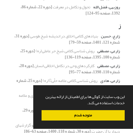
روزبهی، فضل الله
تحول و تکامل در معرفت
[دوره 22، شماره 86،
1392، صفحه 95-124]
ز
زارع، حسین
بنیادهای کلامی اخلاق در اندیشه شیخ طوسی
[دوره 31،
شماره 121، 1401، صفحه 59-79]
زارعی، مصطفی
روش شناسی کلامی شیخ حر عاملی(ره)
[دوره 25،
شماره 100، 1395، صفحه 119-136]
زارعی، مصطفی
کارکردهای وحی در تکامل اخلاقی انسان
[دوره 28،
شماره 110، 1398، صفحه 77-95]
زارعی، هادی
روش شناسی کلامی علامه حلّی(ره)
[دوره 25، شماره
97، 1395، صفحه 147-165]
زارعی سمنگان، رضا
اسم اعظم با تأکید بردیدگاه فخررازی و علامه
این وب سایت از کوکی ها برای اطمینان از ارائه بهترین
طباطبایی
[دوره 25، شماره 98، 1395، صفحه 25-50]
خدمات استفاده می کند.
زاهدی، محمد
روش شناسی کلامی ملا رجبعلی تبریزی
[دوره 29،
متوجه شدم
شماره 115، 1399، صفحه 127-159]
زاهدی، محمد
اثبات وجود امام زمان(علیه السلام) در پرتو گزارش‎های
دیدار با آن حضرت
[دوره 30، شماره 118، 1400، صفحه 63-86]