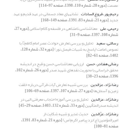
عصمت
[دوره 28، شماره 110، 1398، صفحه 97-114]
رحیم‏ پور، فروغ ‏السادات
نشانه‏های معاد جسمانی در عهد قدیم و عهد
جدید
[دوره 21، شماره 83، 1391، صفحه 149-168]
رحیمی، علی
معناشناسی نامتناهی در فلسفه و کلام اسلامی
[دوره 27،
شماره 108، 1397، صفحه 9-31]
رسالتی، سعید
تحلیل و بررسی تعارض حوادث عصر امام کاظم با
نصوص امامت (پاسخ به شبهات فیصل نور)
[دوره 32، شماره 128،
1402، صفحه 61-82]
رضائی هفتادر، حسن
ارزیابی معناشناسی حسن و قبح در اندیشه
محقق خراسانی با محوریت نقدهای شهید صدر
[دوره 26، شماره 102،
1396، صفحه 23-38]
رضا نژاد، عزالدین
بررسی شبهه تعارض آیات قرآنی درباره خلقت
زمین و آسمان‌ها
[دوره 27، شماره 107، 1397، صفحه 69-106]
رضانژاد، عزالدین
تحلیل و بررسی آموزه احتجاب معرفتی الهی در
اندیشه صدرالمتألهین
[دوره 33، شماره 132، 1403، صفحه 29-45]
رضانژاد، عزّالدین
حدیث غدیر و شبهه شکایت از
امیرالمؤمنین(ع)نزد پیامبر اکرم(ص)
[دوره 21، شماره 83، 1391،
صفحه 81-100]