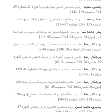
بخشی، سعید
روش شناسی کلامی شیخ طوسی
[دوره 24، شماره 93،
1394، صفحه 119-142]
بخشی، سعید
بررسی منابع علم امام(ع) از منظر روایات
[دوره 27،
شماره 105، 1397، صفحه 87-114]
بدرا، محمدشتا
بررسی تعمیق فلسفی مبانی معرفت دینی در هندسه
فکر
[دوره 24، شماره 94، 1394، صفحه 95-111]
برنجکار، رضا
مقایسه دیدگاه علامه مجلسی و فیض کاشانی در آموزه
اختیار
[دوره 26، شماره 102، 1396، صفحه 61-75]
برنجکار، رضا
تحلیل و تبیین آموزه بدا از دیدگاه فیض کاشانی
[دوره
25، شماره 98، 1395، صفحه 51-68]
برنجکار، رضا
صحیفة جامعه و علم امام
[دوره 21، شماره 83، 1391،
صفحه 131-147]
برنجکار، رضا
نقش امامان معصوم در پیدایش و گسترش علم کلام
[دوره 26، شماره 104، 1396، صفحه 49-82]
برنجکار، رضا
تحلیل مسألۀ شر در اندیشه استاد مصباح
[دوره 28،
شماره 109، 1398، صفحه 35-58]
بشیری، محمد حسن
روش‎شناسی کلامی برادران کفعمی
[دوره 27،
شماره 106، 1397، صفحه 109-130]