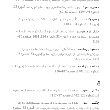
جعفری، جواد
روایت امام زنده ظاهر و غیبت امام دوازدهم
[دوره 23،
شماره 91، 1393، صفحه 67-87]
جعفریان، محمد
تأملی در کاربرد نظریه مهبانگ در برهان حدوث
[دوره 33، شماره 131، 1403]
جلیلی فرد، فریبرز
تحلیل تلاقی الهیات و مکانیک کوانتوم: یک نگاه
عمیق به ارتباط دو حوزه+
[دوره 31، شماره 124، 1401، صفحه 85-
106]
جمشیدیان، احمد
نقد ادّعای تأثیرپذیری اعتقاد امامیه درباره
«ویژگی‌های امامان» از باورهای ایرانیان باستان
[دوره 23، شماره 92،
1393، صفحه 77-98]
جمشیدیان، احمد
قدمت اوستای مکتوب از ادعا تا واقعیت!
[دوره 31،
شماره 123، 1401، صفحه 107-136]
چ
چگینی، رسول
فرآیند انتساب اتهام «خان الامین» به شیعیان+
[دوره
32، شماره 125، 1402، صفحه 97-117]
چگینی، رسول
نقد و بررسی نظریه وهابیت در تقسیم امور به «ما
یقدر» و «ما لا یقدر» با نظرداشت روایات اهل بیت (ع)
[دوره 32، شماره