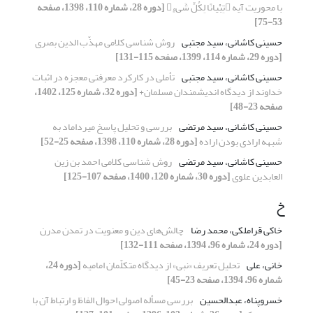
با محوریت آیه تِبْیانًا لِکُلِّ شَیءٍ
[دوره 28، شماره 110، 1398، صفحه
53-75]
حسینی کاشانی، سید مجتبی
روش شناسی کلامی مهذّب الدین بصری
[دوره 29، شماره 114، 1399، صفحه 115-131]
حسینی کاشانی، سید مجتبی
تأملی در کارکرد معرفتی معجزه در اثبات
خداوند از دیدگاه اندیشمندان مسلمان+
[دوره 32، شماره 125، 1402،
صفحه 23-48]
حسینی کاشانی، سید مرتضی
بررسی و تحلیل پاسخ میرداماد به
شبهه ارادی بودن اراده
[دوره 28، شماره 110، 1398، صفحه 25-52]
حسینی کاشانی، سید مرتضی
روش شناسی کلامی احمد بن زین
العابدین علوی
[دوره 30، شماره 120، 1400، صفحه 107-125]
خ
خاکی قراملکی، محمد رضا
چالش‌های دین و معنویت در تمدن مدرن
[دوره 24، شماره 96، 1394، صفحه 111-132]
خانی، علی
تحلیل تعریف «نبی» از دیدگاه متکلّمان امامیه
[دوره 24،
شماره 96، 1394، صفحه 23-45]
خسروپناه، عبدالحسین
بررسی مسأله اصولی احوال الفاظ و ارتباط آن با