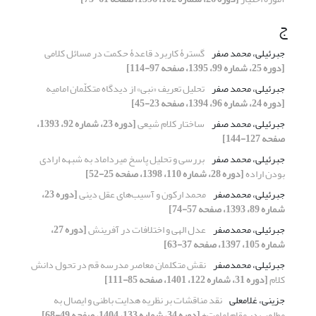
ج
جبرئیلی، محمد صفر
گسترۀ کاربرد قاعدۀ حکمت در مسائل کلامی
[دوره 25، شماره 99، 1395، صفحه 97-114]
جبرئیلی، محمد صفر
تحلیل تعریف «نبی» از دیدگاه متکلّمان امامیه
[دوره 24، شماره 96، 1394، صفحه 23-45]
جبرئیلی، محمد صفر
ساختار کلام شیعی
[دوره 23، شماره 92، 1393،
صفحه 127-144]
جبرئیلی، محمد صفر
بررسی و تحلیل پاسخ میرداماد به شبهه ارادی
بودن اراده
[دوره 28، شماره 110، 1398، صفحه 25-52]
جبرئیلی، محمدصفر
محمد ارکون و آسیب‌های عقل دینی
[دوره 23،
شماره 89، 1393، صفحه 57-74]
جبرئیلی، محمدصفر
عدل الهی و اختلافات در آفرینش
[دوره 27،
شماره 105، 1397، صفحه 37-63]
جبرئیلی، محمدصفر
نقش متکلمان معاصر مدرسه قم در تحول دانش
کلام
[دوره 31، شماره 122، 1401، صفحه 85-111]
جزینی، غلامعلی
نقد مناقشات بر نظریه هدایت باطنی و ایصال به
مطلوب در مقام امامت+
[دوره 34، شماره 133، 1404، صفحه 49-68]