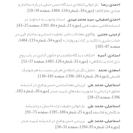
احمدی، رضا
بازخوانی انتقادی دیدگاه حسن حنفی درباره‌ ساختار و
مبادی علم کلام+
[دوره 34، شماره 134، 1404، صفحه 39-59]
احمدی اصفهانی، سید محمد مهدی
اسناد وجوب به خداوند در
اندیشه قاضی سعید قمی
[دوره 21، شماره 84، 1391، صفحه 25-43]
ارجینی، مجتبی
واکاوی معادلات تاثیر عاملیت انسانی و ساختار الهی در
حیات بشری با تاکید بر آیات و روایات+
[دوره 34، شماره 133، 1404،
صفحه 87-105]
استادی، آسیه
اختلاف دیدگاه ملاصدرا و خاتون آبادی در باب روح
ذیل احادیث الکافی+
[دوره 32، شماره 126، 1402، صفحه 37-52]
اسعدی، محمد
تحلیل نگرش انتقادی هرش نسبت به هرمنوتیک
فلسفی
[دوره 26، شماره 101، 1396، صفحه 101-130]
اسماعیلی، محمد علی
ارزیابی معناشناسی حسن و قبح در اندیشه
محقق خراسانی با محوریت نقدهای شهید صدر
[دوره 26، شماره 102،
1396، صفحه 23-38]
اسماعیلی، محمد علی
بازخوانی حقیقت اراده انسان دراندیشه
متکلّمان و فلاسفه
[دوره 25، شماره 100، 1395، صفحه 75-91]
اسماعیلی، محمد علی
بررسی حسن و قبح در اندیشه شهید صدر
[دوره 24، شماره 95، 1394، صفحه 31-58]