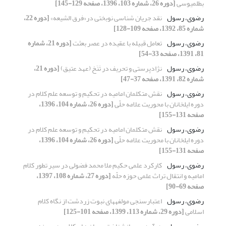
بطلمیوسی
[دوره 26، شماره 103، 1396، صفحه 129-145]
رضوی، رسول
نقد جریان شناسی نوبختی در«فرق الشیعه»
[دوره 22،
شماره 85، 1392، صفحه 109-128]
رضوی، رسول
تعامل قبیله با عقیده در عصر بعثت
[دوره 21، شماره
81، 1391، صفحه 33-54]
رضوی، رسول
نژادپرستی و تحریف در تَنَخ (عهد عتیق)
[دوره 21،
شماره 82، 1391، صفحه 37-47]
رضوی، رسول
نقش متکلمان امامیه در تحکیم و توسعه علم کلام در
دوره ایلخانان با محوریت علامه حلّی
[دوره 26، شماره 104، 1396،
صفحه 131-155]
رضوی، رسول
نقش متکلمان امامیه در تحکیم و توسعه علم کلام در
دوره ایلخانان با محوریت علامه حلّی
[دوره 26، شماره 104، 1396،
صفحه 131-155]
رضوی، رسول
کارکرد علمی حکیم ملا محمد فضولی در سیر تطور کلام
امامیه و انتقال تراث علمی حوزه حلّه
[دوره 27، شماره 108، 1397،
صفحه 69-90]
رضوی، رسول
اعتبارسنجی مولفه‏های نبوت زردشت از نگاه کلام
اسلامی
[دوره 29، شماره 113، 1399، صفحه 101-125]