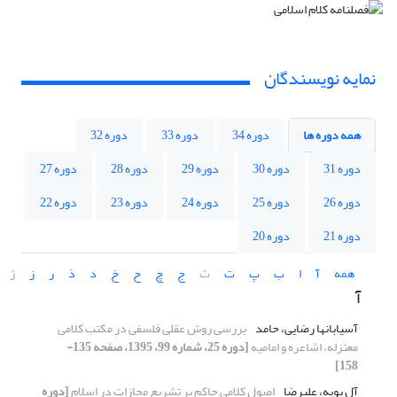
نمایه نویسندگان
همه دوره ها
دوره 34
دوره 33
دوره 32
دوره 31
دوره 30
دوره 29
دوره 28
دوره 27
دوره 26
دوره 25
دوره 24
دوره 23
دوره 22
دوره 21
دوره 20
همه
آ
ا
ب
پ
ت
ث
ج
چ
ح
خ
د
ذ
ر
ز
ژ
آ
آسیابانها رضایی، حامد
بررسی روش عقلی فلسفی در مکتب کلامی
معتزله، اشاعره و امامیه
[دوره 25، شماره 99، 1395، صفحه 135-
158]
آل بویه، علیرضا
اصول کلامی حاکم بر تشریع مجازات‌ در اسلام
[دوره