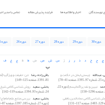
ی نویسندگان
اخبار و اطلاعیه ها
فرایند پذیرش مقاله
تماس با مدیر اجر
دوره 30
دوره 29
دوره 28
دوره 27
دوره 26
دوره 25
چ
ح
خ
د
ذ
ر
ز
ژ
س
ش
ص
ض
ط
ظ
ع
غ
ف
ب
ی، عبدالله
چیستی ایمان در حکمت و
باقی زاده، رضا
جن؛ حقیقت و ویژگی‏ها
13، صفحه 41-70]
81، 1391، صفحه 125-149]
محمد
تبیین و نقد پراگماتیسم
[دوره 22،
بخشی، سعید
روش شناسی کلامی شیخ
24، شماره 93، 1394، صفحه 119-142]
ش شناسی کلامی عمادالدین بافقی
بخشی، سعید
بررسی منابع علم امام(ع) 
[دوره 27، شماره 105، 1397، صفحه 87-114]