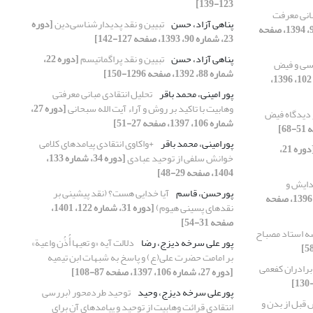
123-139]
انی معرفت
پناهی آزاد، حسن
تبیین و نقد پدیدارشناسی‌دین
[دوره
[دوره 24، شماره 94، 1394، صفحه
23، شماره 90، 1393، صفحه 127-142]
پناهی آزاد، حسن
تبیین و نقد پراگماتیسم
[دوره 22،
لسی و فیض
شماره 88، 1392، صفحه 1296-150]
[دوره 26، شماره 102، 1396،
پور امینی، محمد باقر
تحلیل انتقادی مبانی معرفتی
وهابیت با تاکید بر روش و آراء آیت الله سبحانی
[دوره 27،
ز دیدگاه فیض
شماره 106، 1397، صفحه 27-51]
پورامینی، محمد باقر
+واکاوی انتقادی پیامدهای کلامی
[دوره 21،
خوانش سلفی از توحید عبادی
[دوره 34، شماره 133،
1404، صفحه 29-48]
دایش و
پورحسن، قاسم
آیا خدایی هست؟ (نقد پیشینی بر
[دوره 26، شماره 104، 1396، صفحه
نقدهای پسینی هیوم)
[دوره 31، شماره 122، 1401،
صفحه 31-54]
ه استاد مصباح
پور علی سرخه دیزج، رضا
دلالت آیه «و تعیها أُذُن واعیة»
بر امامت حضرت علی(ع) و پاسخ به شبهات ابن تیمیه
[دوره 27، شماره 106، 1397، صفحه 87-108]
پورعلی سرخه دیزج، وحید
توحید طردمحور (بررسی
قبل از بدن و
انتقادی قرائت وهابیت از توحید و پیامدهای آن برای