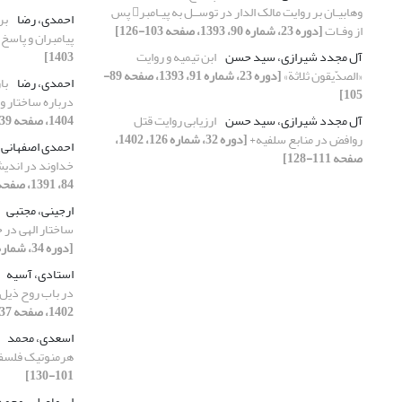
وهابیـان بر روایت مالک الدار در توســل به پیـامبر پس
احمدی، رضا
بر
از وفـات
[دوره 23، شماره 90، 1393، صفحه 103-126]
پیامبران و پاسخ
آل مجدد شیرازی، سید حسن
ابن تیمیه و روایت
1403]
«الصدّیقون ثلاثة»
[دوره 23، شماره 91، 1393، صفحه 89-
احمدی، رضا
با
105]
درباره‌ ساختار و
آل مجدد شیرازی، سید حسن
ارزیابی روایت قتل
1404، صفحه 39-59]
روافض در منابع سلفیه+
[دوره 32، شماره 126، 1402،
احمدی اصفهانی
صفحه 111-128]
خداوند در اندی
84، 1391، صفحه 25-43]
ارجینی، مجتبی
ساختار الهی در ح
[دوره 34، شماره 133، 1404، صفحه 87-105]
استادی، آسیه
در باب روح ذیل 
1402، صفحه 37-52]
اسعدی، محمد
هرمنوتیک فلسف
101-130]
اسماعیلی، محمد