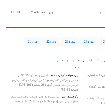
ایی
ورود به سامانه
ENGLISH
دوره 24
دوره 23
دوره 22
دوره 21
ق
ک
گ
ل
م
ن
و
ه
ی
پ
[دوره 21، شماره
پارچه باف دولتی، محمد
تبیین و نقد دیدگاه کلامی،
حِکمی و عرفانی قاضی سعید قمی در باره جایگاه عرش و
کرسی در نظام هستی
[دوره 26، شماره 101، 1396،
 طوسی
[دوره
صفحه 81-99]
پژوهنده، امیر
بررسی ادله روایی منتقدان طب اسلامی از
از منظر روایات
منظر درون دینی
[دوره 32، شماره 128، 1402، صفحه