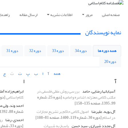
صفحه اصلی
مرور
اطلاعات نشریه
ارسال مقاله
راهنما
نمایه نویسندگان
همه دوره ها
دوره 34
دوره 33
دوره 32
دوره 31
دوره 20
همه
آ
ا
ب
پ
ت
ث
ج
آ
ا
آسیابانها رضایی، حامد
بررسی روش عقلی فلسفی در
ابراهیم زاده آمل
مکتب کلامی معتزله، اشاعره و امامیه
[دوره 25، شماره
کلام اسلامی
[دوره 25، شماره 97، 95
99، 1395، صفحه 135-158]
احمد وند، ولی 
آل بویه، علیرضا
اصول کلامی حاکم بر تشریع مجازات‌
شماره 88، 1392، صفحه 1296-150]
در اسلام
[دوره 30، شماره 119، 1400، صفحه 81-108]
احمدی، رضا
رو
آل مجدد شیرازی، سید حسن
پاسـخ به شـبهات
[دوره 33، شماره 129، 1403، صفحه 117-131]