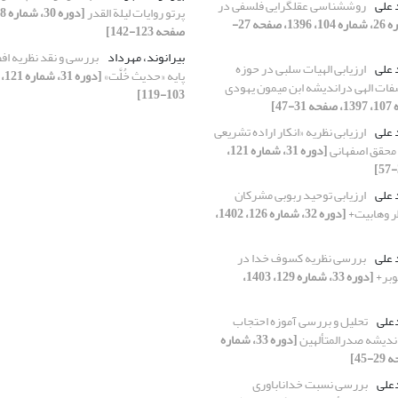
 علی
روششناسی عقلگرایی فلسفی در
پرتو روایات لیلة القدر
[دوره 26، شماره 104، 1396، صفحه 27-
صفحه 123-142]
بیرانوند، مهرداد
بررسی و نقد نظریه افض
 علی
ارزیابی الهیات سلبی در حوزه
پایه «حدیث خُلَّت»
ت الهی دراندیشه‌ ابن میمون یهودی
103-119]
 علی
ارزیابی نظریه «انکار اراده تشریعی
 محقق اصفهانی
[دوره 31، شماره 121،
 علی
ارزیابی توحید ربوبی مشرکان
ر وهابیت+
[دوره 32، شماره 126، 1402،
 علی
بررسی نظریه کسوف خدا در
وبر+
[دوره 33، شماره 129، 1403،
دعلی
تحلیل و بررسی آموزه احتجاب
اندیشه صدرالمتألهین
[دوره 33، شماره
دعلی
بررسی نسبت خداناباوری