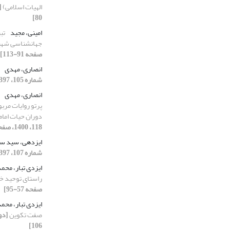
الهیات اسلامی)
80]
امینی، مجید
تب
جهان‎شناسی شهید مطهّری+
صفحه 91-113]
انصاری، مهدی
شماره 105، 1397، صفحه 151-174]
انصاری، مهدی
پرتو روایات مربو
دوران حیات اما
118، 1400، صفحه 37-61]
ایزدهی، سید س
شماره 107، 1397، صفحه 85-106]
ایزدی تبار، محم
راستای توحید خا
صفحه 57-95]
ایزدی تبار، محم
صفت تکوین
106]