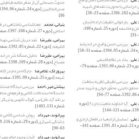
حدوث جسمانی آن از منظرعلامه طباطبایی 
 خراسانی با محوریت نقدهای شهید
صدرالمتالهین
86]
 علی
بازخوانی حقیقت اراده انسان
بنیانی، محمد
معناشناسی نامتناهی در فل
ان و فلاسفه
[دوره 25، شماره 100،
اسلامی
[دوره 27، شماره 108، 1397، صفحه 9-31]
بهرامی، علیرضا
نقد جریان شناسی نوبخ
 علی
بررسی حسن و قبح در اندیشه
الشیعه»
[دوره 22، شماره 85، 1392، صفحه 109-128]
، صفحه 31-58]
بهرامی، علیرضا
تحلیل مسألۀ شر در اند
 علی
بداء در نظام فلسفی
مصباح
[دوره 28، شماره 109، 1398، صفحه 35-58]
[دوره 23، شماره 90، 1393، صفحه 79-
بهروز لک، غلامرضا
جایگاه مردم در کلا
شیعه
[دوره 25، شماره 99، 1395، صفحه 115-133]
 علی
بررسی تطبیقی نظریه سلطنت
بهشتی مهر، احمد
بررسی دیدگاه مستشر
محقق نائینی، محقّق خوئی و شهید صدر
خاستگاه استدلالات کلامی و فرم‌های مناظره
بر نقد آراء فان‌اِس، کوک، تانوس و تریگر)
 علی
آیا خداوند ماهیت دارد؟
[دوره
شماره 131، 1403]
بیرانوند، مهرداد
روش شناسی کلامی غی
 علی
تسلسل اراده‏ها در افعال ارادی و
دشتکی شیرازی
[دوره 21، شماره 81، 1391، صفحه 101-
63-90]
بیرانوند، مهرداد
اثبات وجود امام عصر(ع