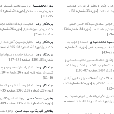
هان «وثوق و تحقق غرض» بر عصمت
بدرا، محمدشتا
بررسی تعمیق فلسفی مب
 به اشکالات
[دوره 33، شماره 131،
دینی در هندسه فکر
95-111]
زخوانی انتقادی دیدگاه حسن حنفی
برنجکار، رضا
مقایسه دیدگاه علامه مج
 مبادی علم کلام+
[دوره 34، شماره 134،
کاشانی در آموزه اختیار
صفحه 61-75]
، سید محمد مهدی
اسناد وجوب به
برنجکار، رضا
تحلیل و تبیین آموزه بدا ا
شه قاضی سعید قمی
[دوره 21، شماره
کاشانی
[دوره 25، شماره 98، 1395، صفحه 51-68]
برنجکار، رضا
صحیفة جامعه و علم امام
واکاوی معادلات تاثیر عاملیت انسانی و
شماره 83، 1391، صفحه 131-147]
یات بشری با تاکید بر آیات و روایات+
برنجکار، رضا
نقش امامان معصوم در پی
گسترش علم کلام
اختلاف دیدگاه ملاصدرا و خاتون آبادی
49-82]
احادیث الکافی+
[دوره 32، شماره 126،
برنجکار، رضا
تحلیل مسألۀ شر در اندیش
[دوره 28، شماره 109، 1398، صفحه 35-58]
تحلیل نگرش انتقادی هرش نسبت به
بشیری، محمد حسن
روش‎شناسی کلامی برادران کفعمی
ی
[دوره 26، شماره 101، 1396، صفحه
[دوره 27، شماره 106، 1397، صفحه 109-130]
بطحایی گلپایگانی، سید حسن
وجود نفس 
 علی
ارزیابی معناشناسی حسن و قبح