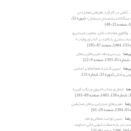
تأملی در کارکرد معرفتی معجزه در
 دیدگاه اندیشمندان مسلمان+
[دوره 32،
واکاوی معادلات تاثیر عاملیت انسانی و
یات بشری با تاکید بر آیات و روایات+
یرضا
بررسی و نقد تقریرهای برهان
یرضا
تبیین گستره علم امام بر اساس
تی و مُلکی
[دوره 33، شماره 131،
رضا
ایمان و عذاب اخروی مرتکب کبیره
 رضا
تقریرهای صدرایی برهان صدّیقین
 رضا
تبیین توحید صفاتی و نقد
ست در باره صفات ثبوتی ذاتی خداوند