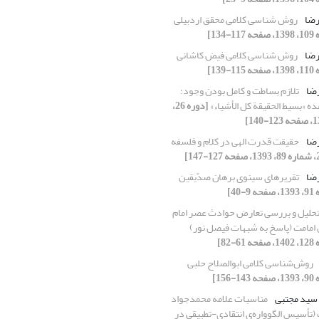
 رضا
روش شناسی کلامی محقق اردبیلی
 رضا
روش شناسی کلامی فیض کاشانی
رضا
تلازم بساطت و کامل بودن وجود؛
ده «بسیط الحقیقة کل الأشیاء»
[دوره 26،
رضا
حقیقت قدرت الهی در کلام و فلسفه
رضا
تقریرهای سینوی برهان صدّیقین
حلیل و بررسی تعارض حوادث عصر امام
روش‌شناسی کلامی ابو‌الصلاح حلبی
 سید مجتبی
مناسبات علامه محمدجواد
(تأسیس الگوواره‌ی انتقادی-تطبیقی در