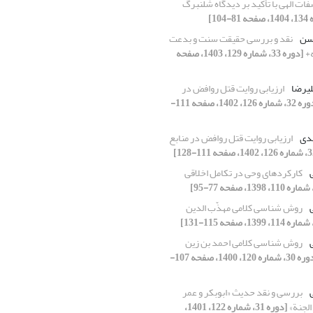
فات الهی با تأکید بر دیدگاه شلنبرگ
حسن
نقد و بررسی حقیقت سنت و بدعت
ه+
[دوره 33، شماره 129، 1403، صفحه
لیرضا
ارزیابی روایت قتل روافض در
[دوره 32، شماره 126، 1402، صفحه 111-
هدی
ارزیابی روایت قتل روافض در منابع
ی
کارکردهای وحی در تکامل اخلاقی
ی
روش شناسی کلامی مهذّب الدین
ی
روش شناسی کلامی احمد بن زین
[دوره 30، شماره 120، 1400، صفحه 107-
ی
بررسی و نقد حدیث «ابوبکر و عمر
الجنة»
[دوره 31، شماره 122، 1401،