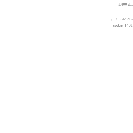
[دوره 30، شماره 118، 1400،
لیّت ابوبکر بر
[دوره 31، شماره 121، 1401، صفحه