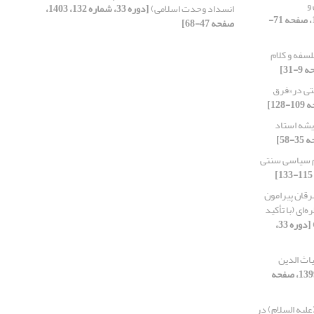
و
انسداد وحدت اسلامی)
[دوره 33، شماره 132، 1403،
[دوره 24، شماره 96، 1394، صفحه 71-
صفحه 47-68]
سفه و کلام
تی در«فرق
یشه استاد
م سیاسی سنتی
قان پیرامون
‌ای (با تأکید
[دوره 33،
اث الدین
[دوره 29، شماره 116، 1399، صفحه
لیه السلام) در