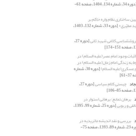
[دوره 34، شماره 134، 1404، صفحه 61-
یین ساختاری نظام واره حاکم بر
[دوره 33، شماره 132، 1403،
روش‎شناسی کلامی شهید ثانی
[دوره 27،
اثبات وجود امام عصر(علیه السلام) در
ط به زندگی امام زمان(علیه السلام) در
م عسکری(علیه السلام)
[دوره 30، شماره
جاد
چیستی کلام سیاسی
[دوره 27،
د
برهان تمانع؛ برهانی استوار در
لقی و ربوبی
[دوره 25، شماره 99، 1395،
د
بررسی و نقد اندیشه ماتریدیه در
[دوره 23، شماره 89، 1393، صفحه 75-