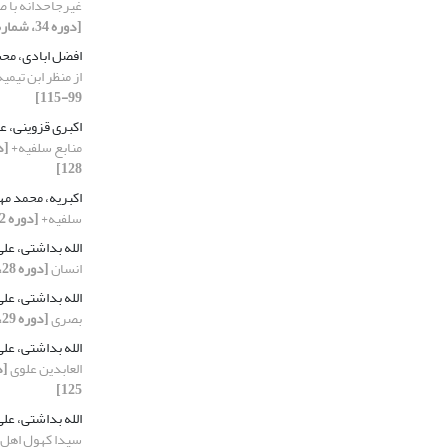
غیرجاحدانه با ص
[دوره 34، شماره 134، 1404، صفحه 81-104]
افضل ابادی، م
از منظر ابن تیمی
99-115]
اکبری قزوینی، ع
منابع سلفیه+
128]
اکبریه، محمد م
سلفیه+
[دوره 32، شماره 126، 1402، صفحه 111-128]
الله بداشتی، عل
انسان
[دوره 28، شماره 110، 1398، صفحه 77-95]
الله بداشتی، عل
بصری
[دوره 29، شماره 114، 1399، صفحه 115-131]
الله بداشتی، عل
العابدین علوی
125]
الله بداشتی، عل
سیدا کهول اهل 