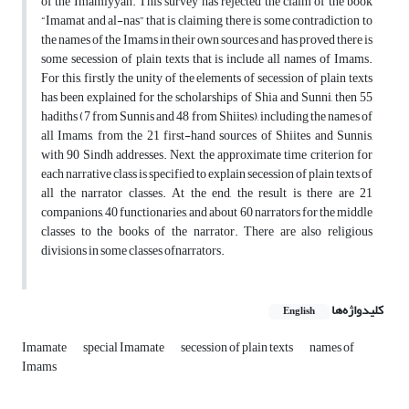
of the Imamiyyah. This survey has rejected the claim of the book
“Imamat and al-nas” that is claiming there is some contradiction to
the names of the Imams in their own sources and has proved there is
some secession of plain texts that is include all names of Imams.
For this, firstly the unity of the elements of secession of plain texts
has been explained for the scholarships of Shia and Sunni, then 55
hadiths (7 from Sunnis and 48 from Shiites), including the names of
all Imams, from the 21 first-hand sources of Shiites and Sunnis,
with 90 Sindh addresses. Next, the approximate time criterion for
each narrative class is specified to explain secession of plain texts of
all the narrator classes. At the end, the result is there are 21
companions, 40 functionaries, and about 60 narrators for the middle
classes to the books of the narrator. There are also religious
divisions in some classes ofnarrators.
کلیدواژه‌ها
English
Imamate
special Imamate
secession of plain texts
names of
Imams