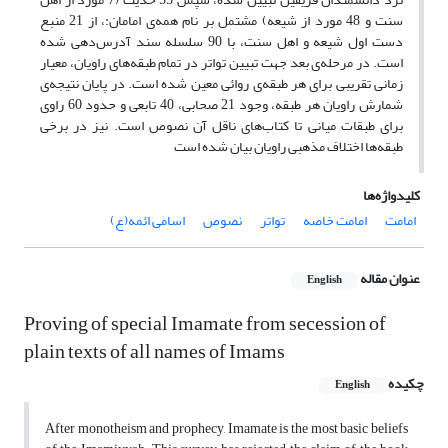
سنت و 48 مورد از شیعه) مشتمل بر نام همه‌ی امامان:، از 21 منبع
دست اول شیعه و اهل سنت، با 90 سلسله سند آدرس‌دهی شده
است. در مرحله‌ی بعد جهت تبیین تواتر در تمام طبقه‌های راویان، معیار
زمانی تقریبی برای هر طبقه‌ی روائی معین شده است. در پایان نتیجه‌ی
شمارش راویان هر طبقه، وجود 21 صحابی، 40 تابعی و حدود 60 راوی
برای طبقات میانی تا کتاب‌های ناقل آن نصوص است. نیز در برخی
طبقه‌ها اختلاف مذهبی راویان بیان شده است
کلیدواژه‌ها
اسامی ائمه(ع)
نصوص
تواتر
امامت خاصه
امامت
عنوان مقاله
English
Proving of special Imamate from secession of
plain texts of all names of Imams
چکیده
English
After monotheism and prophecy, Imamate is the most basic beliefs