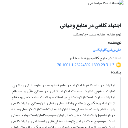
اجتهاد کلامی در منابع وحیانی
نوع مقاله : مقاله علمی - پژوهشی
نویسنده
علی ربانی گلپایگانی
استاد در خارج کلام حوزه علمیه قم
20.1001.1.23224592.1399.29.3.1.3
چکیده
اجتهاد در علم کلام با اجتهاد در علم فقه و سایر علوم دینی و بشری،
تفاوت ماهوی ندارد. حقیقت اجتهاد کلامی در معنای فنّی و مصطلح
اجتهاد، عبارت است از توانمندی بر استنباط و اثبات عقاید دینی و دفاع
از آنها با بهره‎گیری از منابع و ادله عقلی و نقلی. این معنای اجتهاد کلامی
واجب کفایی است، اما معنای ساده آن که عبارت است از تفکر عقلی ساده
درباره اصول اعتقادات دینی که در توان عموم مکلفان است، واجب عینی
است. موضوع بحث در این پژوهه، معنای فنی و اصطلاحی اجتهاد کلامی
است که پس از بیان حقیقت و حکم شرعی آن، با بهره‏گیری از روش نقلی