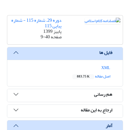
دوره 29، شماره 115 - شماره
پیاپی 115
پاییز 1399
صفحه
9-40
فایل ها
XML
اصل مقاله
883.75 K
هم رسانی
ارجاع به این مقاله
آمار