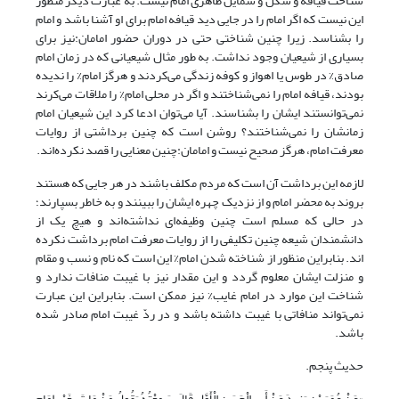
شناخت قیافه و شکل و شمایل ظاهری امام نیست. به عبارت دیگر منظور
این نیست که اگر امام را در جایی دید قیافه امام برای او آشنا باشد و امام
را بشناسد. زیرا چنین شناختی حتی در دوران حضور امامان:نیز برای
بسیاری از شیعیان وجود نداشت. به طور مثال شیعیانی که در زمان امام
صادق% در طوس یا اهواز و کوفه زندگی می‌کردند و هرگز امام% را ندیده
بودند، قیافه امام را نمی‌شناختند و اگر در محلی امام% را ملاقات می‌کرند
نمی‌توانستند ایشان را بشناسند. آیا می‌توان ادعا کرد این شیعیان امام
زمانشان را نمی‌شناختند؟ روشن است که چنین برداشتی از روایات
معرفت امام، هرگز صحیح نیست و امامان:چنین معنایی را قصد نکرده‌اند.
لازمه این برداشت آن است که مردم مکلف باشند در هر جایی که هستند
بروند به محضر امام و از نزدیک چهره ایشان را ببینند و به خاطر بسپارند؛
در حالی که مسلم است چنین وظیفه‌ای نداشته‌اند و هیچ یک از
دانشمندان شیعه چنین تکلیفی را از روایات معرفت امام برداشت نکرده
اند. بنابراین منظور از شناخته شدن امام% این است که نام و نسب و مقام
و منزلت ایشان معلوم گردد و این مقدار نیز با غیبت منافات ندارد و
شناخت این موارد در امام غایب% نیز ممکن است. بنابراین این عبارت
نمی‌تواند منافاتی با غیبت داشته باشد و در ردّ غیبت امام صادر شده
باشد.
حدیث پنجم.
«عَنْ عُمَرَ بْنِ یَزِیدَ عَنْ أَبِی الْحَسَنِ الْأَوَّلِ قَالَ سَمِعْتُهُ یَقُولُ‏ مَنْ مَاتَ بِغَیْرِ إِمَامٍ