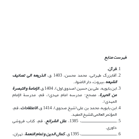
فهرست منابع
قرآن.
آقابزرگ طهرانی، محمد محسن، 1403 ق،
الذریعه الی تصانیف
الشیعه
، بیروت، دار الاضواء.
ابن بابویه، على بن حسین (صدوق اول)، 1404 ق،
الإمامة و التبصرة
من الحیرة
، مصحح: مدرسه امام مهدى%، قم، مدرسة الإمام
المهدى%.‏
ابن بابویه، محمد بن علی (شیخ صدوق)، 1414 ق،
الاعتقادات
‏، قم،
المؤتمر العالمی للشیخ المفید‏.
ــــــــــــــــــــــــــــــــــــــ، 1385،
علل الشرائع
‏، قم، کتاب فروشى
داوری.
ــــــــــــــــــــــــــــــــــــــ، 1395 ق،
کمال الدین و تمام النعمة
، تهران،