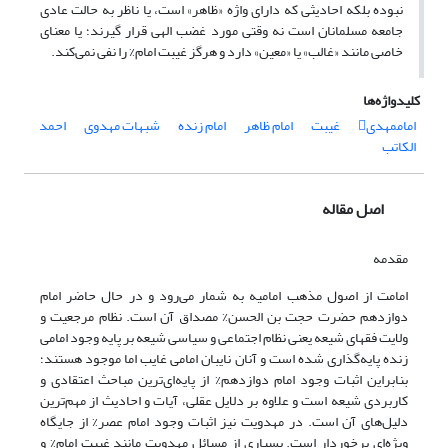
نبوده بلکه احادیثی که دارای واژه «ظاهر» است، یا ناظر به حالت عادی
جامعه مسلمانان است نه وقتی مورد غضب الهی قرار گیرند؛ یا معنای
خاصی مانند «غالب» یا «معین» دارد و هرگز غیبت امام% را نفی نمی‌کند.
کلیدواژه‌ها
امام‎مهدی
غیبت
امام ظاهر
امام زنده
شبهات مهدوی
احمد
الکاتب
اصل مقاله
مقدمه
امامت از اصول مذهب امامیه به‌ شمار می‌رود و در حال حاضر امام
دوازدهم حضرت حجت بن الحسن% مصداق آن است. نظام مرجعیت و
ولایت فقهای شیعه یعنی نظام اجتماعی و سیاسی شیعه بر پایه وجود امامی
زنده پایه‌گذاری شده است و آنان نایبان امامی غایب اما موجود هستند؛
بنابراین اثبات وجود امام دوازدهم% از پایه‌ای‌ترین مباحث اعتقادی و
کاربردی شیعه است و علاوه بر دلایل عقلی، آیات و احادیث از مهم‌ترین
دلیل‌های آن است. در مهدویت نیز اثبات وجود امام عصر% از جایگاه
ویژه‌ای برخوردار است. بسیاری از مسائل مهدویت مانند غیبت امام% و