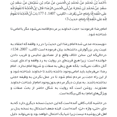
«أَحْمَدُ بْنُ مُحَمَّدٍ عَنْ مُحَمَّدِ بْنِ الْحَسَنِ عَنْ عَبَّادِ بْنِ سُلَیْمَانَ عَنْ سَعْدِ بْنِ
سَعْدٍ عَنْ مُحَمَّدِ بْنِ عُمَارَةَ عَنْ أَبِی الْحَسَنِ الرِّضَا% قَالَ: إِنَّ الْحُجَّةَ لَا تَقُومُ لِلَّهِ
عَلَى خَلْقِهِ إِلَّا بِإِمَامٍ حَتَّى یُعْرَفَ.» (کلینی: 1407، 177:1 بَابُ أَنَّ الْحُجَّةَ لَا تَقُومُ
لِلَّهِ عَلَى خَلْقِهِ إِلَّا بِإِمَامٍ‏، حدیث 3)
امام رضا% فرمودند: حجت خداوند بر مردم اقامه نمی‌شود مگر با امامی تا
شناخته شود.
«نویسنده» مدعی شده امام رضا% این حدیث را در رد واقفه که اعتقاد به
غیبت پدر بزرگوارش داشته‌اند بیان فرموده است (کاتب: 2007، 134)؛
درحالی‌که این سخن خلاف واقع و از مصادیق تدلیس و فریب دادن
خواننده است؛ زیرا هیچ قرینه‌ای در روایت به رد واقفه و ادعای غیبت
آنان دلالت نمی‌کند؛ بلکه هیچ ربطی به صفات و شروط امام ندارد. امام
رضا% می‌فرماید باید امامی وجود داشته باشد تا خداوند شناخته شود و
از این راه حجت بر مردم تمام شود تا در عمل نکردن به وظیفه حجتی
نداشته باشند. به عبارت دیگر مردم بدون وجود امام از شناخت خداوند
معذورند. روشن است که روایت به شکل حاضر از بحث صفات و
ویژگی‌های امام% به کلی بیگانه است.
در حاشیه کتاب کافی آمده است که این حدیث نسخه دیگری دارد که به
جای «حَتی» واژه «حَیّ» آمده است. البته ضعف استدلال به نسخه بدل بر
اهل فن پوشیده نیست زیرا تنها یک احتمال خواهد بود و نمی‌تواند دلیل