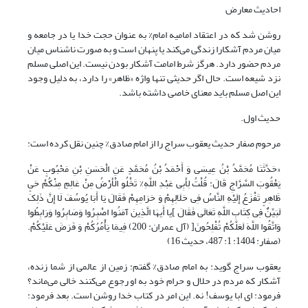
احادیث معارض
روشن شد که در اعتقاد امامیه امام% به عنوان حجت خدا یا در جامعه و
میان مردم آشکارا زندگی می‌کند یا پنهان است و به صورت ناشناس میان
مردم حضور دارد. هرگز شرط امامت آشکار بودن نیست. این اصلی مسلم
نزد شیعه است. حال اگر حدیثی تنها واژه «ظاهر» را دارد، به دلیل وجود
این اصل مسلم باید معنای خاصی داشته باشد.
حدیث اول.
مرحوم صفار حدیث یعقوب سراج را از امام صادق% چنین نقل کرده است:
«حَدَّثَنَا مُحَمَّدُ بْنُ عِیسَى وَ أَحْمَدُ بْنُ مُحَمَّدٍ عَنِ الْحَسَنِ بْنِ مَحْبُوبٍ عَنْ
یَعْقُوبَ السَّرَّاجِ قَالَ: قُلْتُ لِأَبِی عَبْدِ اللَّهِ% تَخْلُو الْأَرْضُ مِنْ عَالِمٍ مِنْکُمْ حَیٍ‏
ظَاهِرٍ تَفْزَعُ إِلَیْهِ النَّاسُ فِی حَلَالِهِمْ وَ حَرَامِهِمْ فَقَالَ یَا أَبَا یُوسُفَ لَا إِنَّ ذَلِکَ
لَبَیِّنٌ فِی کِتَابِ اللَّهِ تَعَالَى فَقَالَ‏ ]یا أَیهَا الَّذِینَ آمَنُوا اصْبِرُوا وَصَابِرُوا وَرَابِطُوا
وَاتَّقُوا اللَّهَ لَعَلَّکُمْ تُفْلِحُونَ[ (آل عمران: 200)‏ فِیمَا یَأْمُرُکُمْ وَ فَرَضَ عَلَیْکُمْ.
(صفار: 1404: ‏1: 487، حدیث 16)
یعقوب سراج گوید: به امام صادق% گفتم: زمین از عالمى از شما زنده،
آشکار که مردم در حلال و حرام خود به او رجوع می‌کنند خالى می‌ماند؟
فرمود: اى ابا یوسف! نه. این امر در کتاب خدا روشن است. بعد فرمود: