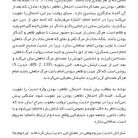
«ظاهر» بودن نیز معنا کرده است. احتمال «طاهر» با واژه «عادل» که بعد از
آن آمده سازگاری بیشتری دارد. سیاق روایت نیز این احتمال را تقویت
می‌کند زیرا در ادامه امام% اشاره می‌فرماید که ائمه جور از دین حق
برکنارند؛ بنابراین سخن در امامی پاک و دادگر در مقابل ائمه گمراه و پلید
و ظالم است. هرگز سخن از غیبت و حضور نیست تا منظور ظاهر و آشکار
بودن باشد. بلکه نجات از مرگ کفر و نفاق که همان نجات از مرگ جاهلی
است با غایب بودن امام% منافاتی ندارد؛ زیرا در حدیث صحیح السندی
امام حسن عسکری% بعد از حق دانستن و تایید صحت روایت مرگ جاهلی،
نشناختن فرزند و جانشین خویش را مصداق مرگ جاهلی بیان می‌کند و
بعد خبر از غیبت ایشان می‌دهد. (ابن بابویه: 1395، ‏2: 409، حدیث 9)
روشن است که اگر غیبت و ظاهر نبودن امام باعث مرگ جاهلی باشد امام
هرگز مصداق آن را فرزند غایبشان معرفی نمی‌کردند.
توجه به مطالب بیان شده، احتمال «طاهر» بودن واژه حدیث را تقویت
می‌کند. البته اگر احتمال «ظاهر» بودن نیز تقویت شود مشکلی پیش
نمی‌آید زیرا در توضیح حدیث پیشین (روایت یعقوب سراج) بیان شد که
روایت ناظر به حالت اولیه و عمومی است که شامل یازده امام% می‌شود و با
حالت خاص ـ جامعه مورد خشم الهی واقع شده و از ارتباط با امام% محروم
است ـ منافاتی ندارد.
شارحان حدیث نیز وجوهی در معنای این حدیث بیان کرده‌‌اند. مرحوم ملا