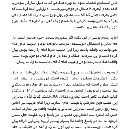
قابل استنادی قلمداد شود. به ویژه هنگامی که به دلیل سازگار نبودن با
کلمه بعدی (یعرف) احتمال مرجوحی نیز هست. دلیل این ادعا آن است که
«حتی یعرف» چنان که گذشت معنای روان و روشنی دارد. اما معنای «حیّ
یعرف» به دلیل وصف کردن با یک اسم و یک فعل در کنار هم، تکلف بار و
دور از فصاحت اهل بیت:است.
اما با چشم پوشی از این نکته اگر بپذیریم نسخه «حیّ» صحیح است، باز
هم سخن و استدلال «نویسنده» درست نخواهد بود و حدیث امام رضا%
نمی‌تواند رد واقفه باشد زیرا این حدیث شرط امام را زنده بودن بیان
کرده است و این شرط به اعتقاد واقفه در امام کاظم% موجود بوده است.
واقفه اعتقاد به زنده بودن و غیبت امام کاظم% داشتند نه وفات ایشان.
لزوم وجود امامی زنده در روی زمین به عنوان حجت خدای متعال بر خلق
یکی از اعتقادات مسلم و روشن شیعه است. این عقیده در مقابل اهل
تسنن مطرح است که معتقدند بعد از رحلت پیامبر اکرم6به فرد دیگری
نیاز نیست و امام بعد از ایشان قرآن است (ر.ک. مجلسی: 1404، 293:2) و
کتاب خداوند کافی است (بخاری: 1422، 10:6حَسْبُنَا کِتَابُ اللَّهِ)؛ بنابراین
این مطلب هیچ تعارضی با غیبت امام% ندارد. زیرا امام غایب% نیز امامی
زنده روی زمین است. بنابراین منافاتی با عقیده واقفه نیز ندارد. اساساً
چنان که اشاره شد امامان:ین مطلب را در پاسخ و رد عقیده اهل تسنن
فرموه‌اند، نه در پاسخ واقفه لذا بسیار پیشتر از پیدایش این فرقه بیان
کرده‌اند. «نویسنده» با انتساب این قول به رد واقفه در حقیقت با خلط