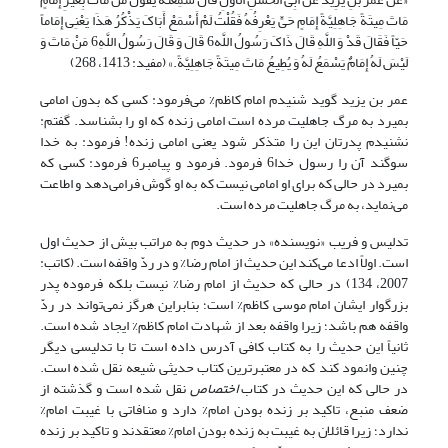
مَاتَ مِیتَةً جَاهِلِیَّةً إِمَامٍ حَیٍّ یَعْرِفُهُ فَقُلْتُ لَمْ أَسْمَعْ أَبَاکَ یَذْکُرُ هَذَا یَعْنِی إِمَاماً
حَیّاً فَقَالَ قَدْ وَ اللَّهِ قَالَ ذَاکَ رَسُولُ اللَّه6 قَالَ وَ قَالَ رَسُولُ اللَّهِ6 مَنْ مَاتَ وَ
لَیْسَ لَهُ إِمَامٌ یَسْمَعُ لَهُ وَ یُطِیعُ مَاتَ مِیتَةً جَاهِلِیَّةً.» (مفید: 1413، 268)
عمر بن یزید گوید شنیدم امام کاظم% می‌فرمود: کسی که بدون امامی
بمیرد به مرگ جاهلیت مرده است امامی زنده که او را بشناسد. گفتم:
نشنیدم پدرتان این را متذکر شود یعنی امامی زنده! فرمود: به خدا
سوگند آن را رسول خدا6 فرمود. فرمود و پیامبر6 فرمود: کسی که
بمیرد در حالی که برای او امامی نیست که به او گوش فرامی‌دهد و اطاعت
می‌نماید، به مرگ جاهلیت مرده است.
تدلیس و فریب «نویسنده» در حدیث دوم به مراتب بیش از حدیث اول
است. اولاً ادعا می‌کند این حدیث از امام رضا% و در ردّ واقفه است. (کاتب:
2007، 134) در حالی که حدیث از امام رضا% نیست بلکه فرموده پدر
بزرگوار ایشان امام موسی کاظم% است؛ بنابراین هرگز نمی‌تواند در ردّ
واقفه هم باشد؛ زیرا واقفه بعد از شهادت امام کاظم% ایجاد شده است.
ثانیاً این حدیث را به کتاب کافی آدرس داده است تا با تدلیسی دیگر
چنین وانمود کند که در معتبرترین کتاب حدیثی شیعه نقل شده است.
در حالی که این حدیث در کتاب
اختصاص
نقل شده است و گذشته از
ضعف منبع، تاکید بر زنده بودن امام% دارد و منافاتی با غیبت امام%
ندارد؛ زیرا قائلان به غیبت به زنده بودن امام% معتقدند و تاکید بر زنده