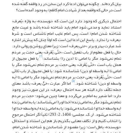
بیان کرده‌اند. چگونه می‌توان ادعا کرد این سخن در رد واقفه گفته شده
است در حالی که واقفه بعد از شهادت امام کاظم% به وجود آمده است؟
احتمال دیگری که وجود دارد این است که «نویسنده» به واژه «یُعرف»
استناد نماید و مدعی شود امام باید شناخته شده باشد و غیبت مانع
شناخته شدن امام% است، پس امام غایب امام ناشناس است و شرط
«یعرف» را ندارد. پاسخ این ادعا این است که اولاً چنان که پیش‌تر اشاره
شد عبارت بهتر و برتر «حتی یعرف» است؛ زیرا معنای روشن و روانی دارد.
حال یا فعل معلوم از باب تفعیل است «حَتَّى یُعَّرِفَ» یعنی حجت بر مردم
[7]
تمام نمی‌شود مگر با امامی تا (دین را) بشناساند؛
یا فعل مجهول از
همان باب است «حَتَّى یُعَّرَفَ» یعنی حجت بر مردم تمام نمی‌شود مگر با
امامی تا (به واسطه او دین) شناسانده شود؛ یا فعل مجهول از باب ثلاثی
است «حَتَّى یُعْرَفَ» یعنی حجت بر مردم تمام نمی‌شود مگر با امامی تا (به
[8]
واسطه او دین) شناخته شود.
اما اگر عبارت «حَیٌّ یعرف» باشد معنای
جمله تکلّف دارد البته هر سه احتمال «یعرف» در این صورت نیز وجود
دارد؛ اما ضمیر به امام بر می‌گردد و معنا چنین می‌شود: حجت بر مردم
تمام نمی‌شود مگر به امامی زنده (خدا او را) می‌شناساند؛ یا به امامی زنده
(به واسطه خدا او) شناسانده می‌شود؛ یا به امامی زنده (به واسطه خدا او)
شناخته می‌شود. (ر.ک. ‏مجلسى: 1404، 2: 293) ثانیاً اگر احتمال مرجوح
را انتخاب کنیم و از تکلف معنایی بگذریم باز هم این استناد و استدلال
«نویسنده» باطل است؛ زیرا مقصود از شناساندن و شناخته شدن امام،