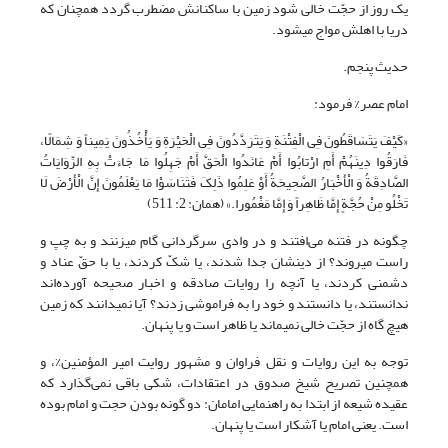
یک روز از حجّت خالى شود زمین با ساکنانش مضطرب گردد همچنان که
دریا با اهلش مواج مى‏شود.
حدیث پنجم.
امام عصر% فرمود:
«کَیْفَ یَتَسَاقَطُونَ فِی الْفِتْنَةِ وَ یَتَرَدَّدُونَ فِی الْحَیْرَةِ وَ یَأْخُذُونَ یَمِیناً وَ شِمَالًا،
فَارَقُوا دِینَهُمْ‏ أَمِ ارْتابُوا أَمْ عَانَدُوا الْحَقَّ أَمْ جَهِلُوا مَا جَاءَتْ بِهِ الرِّوَایَاتُ
الصَّادِقَةُ وَ الْأَخْبَارُ الصَّحِیحَةُ أَوْ عَلِمُوا ذَلِکَ فَتَنَاسَوْا مَا یَعْلَمُونَ إِنَّ الْأَرْضَ لَا
تَخْلُو مِنْ حُجَّةٍ إِمَّا ظَاهِراً وَ إِمَّا مَغْمُورا.» (همان: ‏2: 511)
چگونه در فتنه می‌افتند و در وادى سرگردانى گام مى‏زنند و به چپ و
راست مى‏روند؟ از دینشان جدا ‌شدند، یا شکّ کردند، یا با حقّ عناد و
دشمنى کردند، یا آنچه را روایات صادقه و اخبار صحیحه آورده‌اند
ندانستند، یا دانستند و خود را به فراموشى زدند؟ آیا نمى‏دانند که زمین
هیچ گاه از حجّت خالى نمى‏ماند یا ظاهر است و یا پنهان.
توجه به این روایات و نقل فراوان و مشهور روایت امیر المؤمنین%، و
همچنین تصریح شیخ صدوق در اعتقادات، شکی باقی نمی‌گذارد که
عقیده شیعه از ابتدا به راهنمایی امامان: دو گونه بودن حجت و امام بوده
است. یعنی امام یا آشکار است یا پنهان.