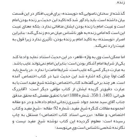
زنده.
گذشته از سخنان ناصوابی که «نویسنده» برای فریب افکار در این قسمت
بیان داشته است، باید یادآور شد که تاکید این حدیث بر زنده بودن امام
است و غیبت امام با زنده بودن ایشان منافاتی ندارد، بلکه معنای غیبت
این است که امامی زنده به طور ناشناس میان مردم زندگی کند؛ بنابراین
اصرار «نویسنده» به تاکید امام بر زنده بودن، تأثیری ندارد زیرا قول به
غیبت را رد نمی‌کند.
اما ممکن است وی به واژه «ظاهر» در این حدیث استناد نماید و ادعا کند
یکی از شرایط امام آشکار بودن است؛ بنابراین امام نمی‌تواند غایب باشد.
به عبارت دیگر کسی که غایب است، شرایط امامت را ندارد. در پاسخ باید
گفت اولاً چنان که اشاره شد این حدیث تنها در کتاب اختصاص آمده
است. هر چند برخی گفته‌اند کتاب اختصاص نوشته شیخ مفید است یا به
عبارت دقیق‌تر گزیده ایشان از کتاب مؤلفی دیگر است؛ (آقابزرگ
طهرانی: 1403، 358:1، شماره 1888) اما با تحقیق مفصلی که محقق مدقق
جناب آقای سید محمد جواد شبیری زنجانی انجام داده‌اند و در دو مقاله
(مجموعه مقالات کنگره شیخ مفید، شماره 92: مقاله: «شیخ مفید و کتاب
اختصاص» و مقاله: «بررسی اسناد کتاب اختصاص») مستقل به چاپ
رسیده است؛ معلوم گردیده این کتاب نوشته شیخ مفید نیست و
نگارنده شخصی ناشناس است وی می‌نویسد: