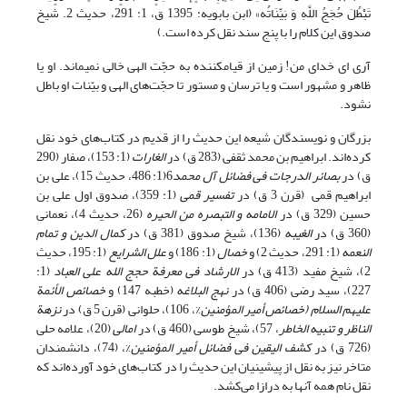
تَبْطُلَ حُجَجُ اللَّهِ وَ بَیِّنَاتُه»‏ (ابن بابویه: 1395 ق، 1: 291، حدیث 2. شیخ
صدوق این کلام را با پنج سند نقل کرده است.)
آرى اى خداى من! زمین از قیام‏کننده به حجّت الهى خالى نمى‏ماند. او یا
ظاهر و مشهور است و یا ترسان و مستور تا حجّت‌هاى الهى و بیّنات او باطل
نشود.
بزرگان و نویسندگان شیعه این حدیث را از قدیم در کتاب‌های خود نقل
کرده‌اند. ابراهیم بن محمد ثقفى (283 ق) در
الغارات
(1: 153)،‏ صفار (290
ق‏) در
بصائر الدرجات فی فضائل آل محمد
6(1: 486، حدیث 15)، على بن
ابراهیم قمى ‏ (قرن 3 ق) در
تفسیر قمی
(1: 359)، ‏صدوق اول على بن
حسین‏ (329 ق) در
الامامه و التبصره من الحیره
(26، حدیث 4)، ‏نعمانی
(360 ق) در
الغیبه
(136)، شیخ صدوق (381 ق) در
کمال الدین و تمام
النعمه
(1: 291، حدیث 2) و
خصال
(1: 186) و
علل الشرایع
(1: 195، حدیث
2)، شیخ مفید (413 ق) در
الارشاد فی معرفة حجج الله على العباد
(1:
227)، سید رضی (406 ق‏) در
نهج البلاغه
(خطبه 147) و
خصائص الأئمة
علیهم السلام (خصائص أمیر المؤمنین
%، 106)، حلوانی (قرن 5 ق) در
نزهة
الناظر و تنبیه الخاطر
، 57)، شیخ طوسی (460 ق) در
امالی
(20)، علامه حلى
(726 ق) در
کشف الیقین فی فضائل أمیر المؤمنین
%، (74)، دانشمندان
متاخر نیز به نقل از پیشینیان این حدیث را در کتاب‌های خود آورده‌اند که
نقل نام همه آنها به درازا می‌کشد.