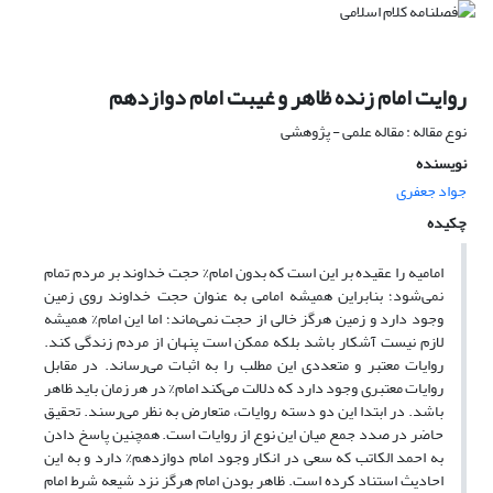
روایت امام زنده ظاهر و غیبت امام دوازدهم
نوع مقاله : مقاله علمی - پژوهشی
نویسنده
جواد جعفری
چکیده
امامیه را عقیده بر این است که بدون امام% حجت خداوند بر مردم تمام
نمی‌شود؛ بنابراین همیشه امامی به عنوان حجت خداوند روی زمین
وجود دارد و زمین هرگز خالی از حجت نمی‌ماند؛ اما این امام% همیشه
لازم نیست آشکار باشد بلکه ممکن است پنهان از مردم زندگی کند.
روایات معتبر و متعددی این مطلب را به اثبات می‌رساند. در مقابل
روایات معتبری وجود دارد که دلالت می‌کند امام% در هر زمان باید ظاهر
باشد. در ابتدا این دو دسته روایات، متعارض به نظر می‌رسند. تحقیق
حاضر در صدد جمع میان این نوع از روایات است. همچنین پاسخ دادن
به احمد الکاتب که سعی در انکار وجود امام دوازدهم% دارد و به این
احادیث استناد کرده است. ظاهر بودن امام هرگز نزد شیعه شرط امام