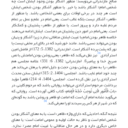
صالح مازندرانی می‌نویسد: منظور آشکار بودن وجود ایشان است چه
شخص امام% آشکار باشد یا خیر. یا منظور آشکار بودن شخص ایشان
است هر چند در برخی اوقات برای بعضی اشخاص باشد. یا منظور از
«ظاهر» آشکار نیست بلکه غالب است. یعنی امام در علم و عمل بر تمام
مردم غلبه دارد و پیروز است. یا منظور از «ظاهر» پشتیبان و کمک‌کار
است. یعنی امام در امور دین پشتیبان مردم است. ایشان ادامه می‌دهند
خلاصه ظاهر بودن امام با غیبت ایشان منافاتی ندارد زیرا آشکار و پنهان
بودن می‌تواند نسبی باشد. مانند خورشید که در بالای ابر مخفی نیست یا
نور که پشت پرده آشکار است. (مازندرانی: 1382، 5: 172) از فاضل امین
[5]
استرآبادی
نیز نقل می‌کند که «ظاهر» یعنی روشن بودن امامتش با نص
صریح خدا و پیامبر6. (مازندرانی: 1382، 6: 331) علامه مجلسی هم
«ظاهر» را به معنای روشن بودن حجت و دلیل امام با برهان می‌داند هر
چند خود امام غایب باشد. (مجلسی: 1404، 2: 315) ایشان سخن محدث
استرآبادی را نیز نقل کرده است. (مجلسی: 1404، 4: 214) ظاهراً مؤید
برداشت مرحوم استرآبادی می‌تواند روایاتی باشد که مرحوم کلینی در
«بَابُ الْأُمُورِ الَّتِی تُوجِبُ حُجَّةَ الْإِمَام‏» کتاب کافی آورده است. روایاتی که
می‌گوید نشانه امام آن است که امامت او ظاهر و روشن باشد به گونه‌ای
[6]
که در شهر از هر کس پرسیدند او را معرفی کند.
نتیجه آنکه، احادیثی که دارای واژه «ظاهر» است، یا به معنای آشکار بودن
شخص امام است و ناظر به حالت اولیه و عمومی امامت است؛ یا معنای
خاص دیگری دارد و در هر حال منافاتی با غیبت امام عصر% ندارد.