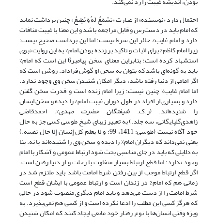
بودن، اندیشه غیبت را ردّ نمی‌کند.
احتمال دارد «نویسنده» از عبارت «یَسْمَعُ لَهُ وَ یُطِیعُ» چنین برداشت نماید
که امام باید در دست‌رس و قابل مراجعه باشد و این معنا با غیبت منافات
دارد و امام غایب% حائز این شرط نیست؛ اما این برداشت صحیح نیست؛
زیرا امام کاظم% برای اثبات و تاکید بر زنده بودن امام% به این روایت نبوی
استشهاد کرده است؛ بنابراین معنای سخن پیامبر6 این است که امام%
باید به گونه‌ای باشد که بتوان به سخن او گوش فراداد. روشن است که
اگر امامی از دنیا رفته باشد، دیگر امکان شنیدن سخن وی وجود ندارد.
اما امام غایب% چنین نیست؛ زیرا امام زنده است و قدرت سخن گفتن
دارد و بسیاری از افراد در طول دوران غیبت امام% را دیده و سخن ایشان
را شنیده‌اند. (ر.ک.
شیفتگان حضرت مهدی
%، احمدقاضی
زاهدی‌گلپایگانی، سه جلد.) به تعبیر زیبای شیخ طوسی کسی جز به حال
خود آگاه نیست (طوسی: 1411، 99: و لا یعلم‏ کل إنسان إلا حال نفسه‏.)
یعنی نمی‌داند که دیگران امام% را دیده و سخن وی را شنیده‌اند یا نه. بنا
به دلایلی که باید در جای مناسبی بحث شود ارتباط عمومی و آشکار با امام
وجود ندارد؛ اما قطع ارتباط بسیار متفاوت با رحلت و از دنیا رفتن است.
اگر قطع ارتباط موجب از بین رفتن شرط امامت باشد باید ملتزم شد در
زمانی هم که امام% در زندان است و ارتباط عمومی با ایشان قطع است
شرط امامت را از دست می‌دهد و باید امام دیگری منصوب شود در حالی
که هرگز کسی این مطلب را ادعا نکرده است و از کسی هم نمی‌پذیرد. به
ویژه وقتی انسان‌ها با نوع رفتار خود مانعی ایجاد ‌کنند که امکان شنیدن