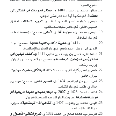
للشیخ المفید‏.
صفار، محمد بن حسن، 1404 ق،
بصائر الدرجات فی فضائل آل
محمّد
6، قم، مکتبة آیة الله المرعشی النجفی‏.
طوسى‏، خواجه نصیر الدین، 1407 ق،
تجرید الاعتقاد
، تحقیق
حسینى جلالى، قم، دفتر تبلیغات اسلامى‏‏.
طوسى، محمد بن حسن‏، 1414 ق،
الأمالی
، مصحح: مؤسسة البعثة،
قم‏، دار الثقافة‏.
ــــــــــــــــــــــ، 1411 ق،
الغیبة / کتاب الغیبة للحجة
، مصحح: عباد
الله تهرانى، و على احمد ناصح، قم‏، دار المعارف الإسلامیة.‏
علامه حلى، حسن بن یوسف بن مطهر، 1411 ق،
کشف الیقین فی
فضائل أمیر المؤمنین علیه السلام
‏، مصحح: درگاهى، حسین‏، تهران‏،
وزارت ارشاد‏.
قاضی زاهدی ‌گلپایگانی، احمد، ۱۳۷۵،
شیفتگان حضرت مهدی
%،
تهران، حاذق.
قمى، على بن ابراهیم، 1404 ق،
تفسیر القمی
‏،‏ مصحح: موسوى
جزائرى، طیّب، قم‏، دار الکتاب‏.‏
الکاتب، احمد، 1428 ق 2007 م،
الإمام المهدی حقیقة تاریخیة أم
فرضیة فلسفیة؟
، بیروت، الدار العربیه للعلوم ـ ناشرون.
کلینى، محمد بن یعقوب، 1407 ق،
الکافی (ط - الإسلامیة)
، تهران،
دار الکتب الإسلامیة.
مازندرانى، محمد صالح بن احمد، 1382 ق،
شرح الکافی- الأصول و