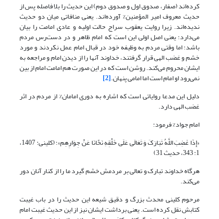
کرده‌اند (صفار، صدوق اول و صدوق دوم) این حدیث را بلا فاصله پس از
حدیث معروف امیر المؤمنین% آورده‌اند. یعنی منافاتی میان دو حدیث
ندیده‌اند. زیرا روایت یعقوب سراج حالت اولیه و عادی امامت را بیان
می‌دارد؛ یعنی اصل اولی این است که امام ظاهر و در دست‌رس مردم
باشد؛ اما وقتی مردم به وظیفه خود در قبال امام عمل نکردند و مورد
خشم و غضب الهی قرار گرفتند، خداوند آنها را از دیدن امام و مراجعه به
ایشان محروم می‌کند. روشن است که در این صورت هم امامت امام از بین
نمی‌رود او امام است اما امامی پنهان.
[2]
دلیل این مدعا روایاتی است که اشاره به دوری امامان% از مردم در اثر
غضب الهی دارد.
امام جواد% فرمود:
«إِذَا غَضِبَ اللَّهُ تَبَارَکَ وَ تَعَالَى عَلَى خَلْقِهِ نَحَّانَا عَنْ‏ جِوَارِهِم»؛ (کلینی: 1407،
1: 343، حدیث 31)
هرگاه خداوند تبارک و تعالی بر مردمش خشم گیرد ما را از کنار آنان دور
می‌کند‏.
مرحوم کلینی محدث بزرگ و دقیق شیعه این حدیث را در باب غیبت
کتابش نقل کرده است. یعنی برداشت ایشان نیز از این حدیث غیبت امام