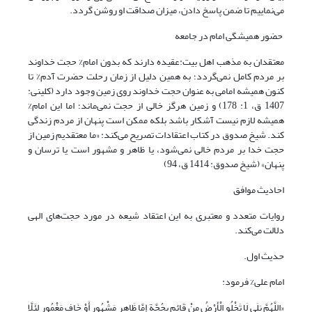
می‌نماییم تا ضمن پاسخ دادن، میزان صداقت او روشن گردد.
حضور همیشگی امام در جامعه
معتقدان به مذهب اهل بیت:عقیده دارند که بدون امام% حجت خداوند
بر مردم کامل نمی‌گردد؛ به همین دلیل از زمان رحلت حضرت آدم% تا
کنون همیشه امامی به عنوان حجت خداوند روی زمین وجود دارد (کلینی:
1407 ق، 1: 178) و زمین هرگز خالی از حجت نمی‌ماند؛ اما این امام%
همیشه لازم نیست آشکار باشد بلکه ممکن است پنهان از مردم زندگی
کند. شیخ صدوق در کتاب اعتقادات تصریح می‌کند: «ما معتقدیم زمین از
حجت خدا بر مردم خالی نمی‌شود، یا ظاهر و مشهور است یا ترسان و
پنهان» (شیخ صدوق: 1414 ق، 94)
احادیث موافق
روایات متعدد و معتبری به این اعتقاد شیعه در مورد حجت‌های الهی
دلالت می‌کند.
حدیث اول.
امام علی% فرمود:
«اللَّهُمَّ بَلَى لَا تَخْلُو الْأَرْضُ مِنْ قَائِمٍ بِحُجَّةٍ إِمَّا ظَاهِرٍ مَشْهُورٍ أَوْ خَافٍ مَغْمُورٍ لِئَلَّا