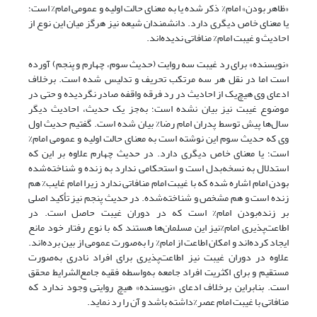
«ظاهر بودن» امام% ذکر شده یا به معنای حالت اولیه و عمومی امام% است؛
یا معنای خاص دیگری دارد. دانشمندان شیعه نیز هرگز میان این نوع از
احادیث و غیبت امام% منافاتی ندیده‌اند.
«نویسنده» برای رد غیبت سه روایت (حدیث سوم، چهارم و پنجم) آورده
است اما در نقل هر سه مرتکب تحریف و تدلیس شده است. برخلاف
ادعای وی هیچ‌یک از احادیث در رد فرقه واقفه صادر نگردیده و حتی در
موضوع غیبت نیز بیان نشده است؛ به‌جز یک حدیث، احادیث دیگر
سال‌ها پیش توسط پدران امام رضا% بیان شده است. گفتیم حدیث اول
وی که حدیث سوم این نوشته است به معنای حالت اولیه و عمومی امام%
است؛ یا معنای خاص دیگری دارد. در حدیث چهارم علاوه بر این که
استدلال به نسخه‌بدل است و استحکامی ندارد به زنده و شناخته‌شده
بودن امام اشاره شده که با غیبت امام منافاتی ندارد زیرا امام غایب% هم
زنده است و هم مشخص و شناخته‌شده. در حدیث پنجم نیز تأکید اصلی
بر زنده‌بودن امام% است که در دوران غیبت حاصل است. در
اطاعت‌پذیری امام%نیز این مسلمان‌ها هستند که با نوع رفتار خود مانع
ایجاد ‌کرده‌اند و امکان اطاعت از امام% را به‌صورت عمومی از بین برده‌اند.
علاوه در دوران غیبت نیز اطاعت‌پذیری برای افراد نادری به‌صورت
مستقیم و برای اکثریت افراد جامعه به‌واسطه فقیه جامع‌الشرایط محقق
است. بنابراین برخلاف ادعای «نویسنده» هیچ روایتی وجود ندارد که
منافاتی با غیبت امام عصر%داشته باشد و آن را رد نماید.