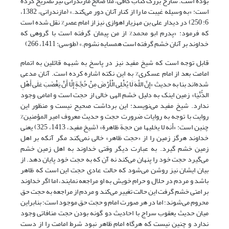
بوده است. شارح بزرگ کتاب کافی، ملا صالح مازندرانی نیز تصریح کرده
است: «به وسیله غیبت ما را از کنار آنان دور می‌کند.» (مازندرانی، 1382،
‏6: 250) در دیدار علی بن مهزیار اهوازی نیز از امام عصر% نقل شده است
که فرمود: «پدرم ابو محمد% از من پیمان گرفته است با گروهی که
خداوند بر آنان خشم گرفته است همسایه نشوم.‏»‏ (طوسی: 1411، 266)
قابل توجه است که شیخ مفید نیز در پاسخ به شبهه قائلین به اتمام
امامت بعد از امام عسکری% به این نکته اشاره کرده است. آنان مدعی
شده‌اند بنا به حدیث «إِنَّ اللَّهَ لَا یُخْلِی الْأَرْضَ مِنْ حُجَّةٍ إِلَّا أَنْ یَغْضَبَ عَلَى أَهْلِ
الدُّنْیَا» زمین اینک به دلیل خشم الهی خالی از حجت است و امامی وجود
ندارد. شیخ مفید می‌نویسد: این برداشت صحیح نیست و منظور این
روایت با توجه به روایات ضرورت حجت و حدیث معروف امیر المؤمنین%
چنین است: «أنه لا یخلیها من حجة ظاهرة» (شیخ مفید، 1413، 325) یعنی
خداوند هرگز زمین را از «حجت ظاهر» خالی نمی‌کند مگر آنکه بر اهل
زمین خشم گیرد. به عبارت دیگر وقتی خداوند به اهل زمین خشم
می‌گیرد حجت خود را پنهان می‌کند نه آن که به حجت خود پایان دهد. از
بیان ایشان نیز روشن می‌شود که حالت عادی حجت این است که ظاهر
باشد و مردم در حلال و حرام خویش به او مراجعه نمایند، اما اگر خداوند
بر امتی خشم گرفت این حالت تغییر می‌کند و مردم از مراجعه به حجت حق
محروم می‌شوند؛ اما در هر صورت امام و حجت حق موجود است؛ بنابراین
میان حدیث یعقوب سراج با احادیث دو گونه بودن حجت منافاتی وجود
ندارد و چنین نیست که هرگاه امام ظاهر نبود شرط امامت را از دست