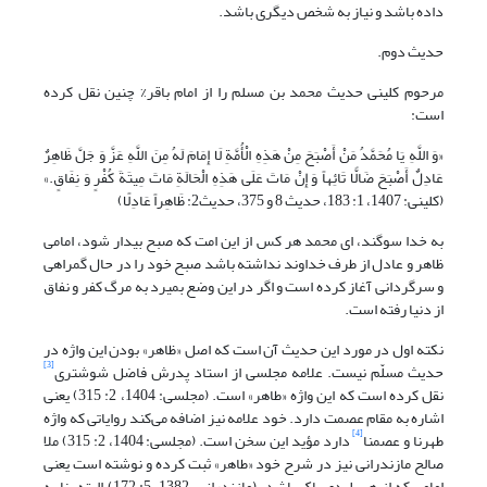
داده باشد و نیاز به شخص دیگری باشد.
حدیث دوم.
مرحوم کلینی حدیث محمد بن مسلم را از امام باقر% چنین نقل کرده
است:
«وَ اللَّهِ یَا مُحَمَّدُ مَنْ أَصْبَحَ مِنْ هَذِهِ الْأُمَّةِ لَا إِمَامَ لَهُ مِنَ اللَّهِ عَزَّ وَ جَلَّ ظَاهِرٌ
عَادِلٌ أَصْبَحَ ضَالًّا تَائِهاً وَ إِنْ مَاتَ عَلَى هَذِهِ الْحَالَةِ مَاتَ مِیتَةَ کُفْرٍ وَ نِفَاقٍ.»
(کلینی: 1407، 1: 183، حدیث 8 و 375، حدیث2: ظَاهِراً عَادِلًا)
به خدا سوگند، ای محمد هر کس از این امت که صبح بیدار شود، امامى
ظاهر و عادل از طرف خداوند نداشته باشد صبح خود را در حال گمراهی
و سرگردانی آغاز کرده است و اگر در این وضع بمیرد به مرگ کفر و نفاق
از دنیا رفته است.
نکته اول در مورد این حدیث آن است که اصل «ظاهر» بودن این واژه در
[3]
حدیث مسلّم نیست. علامه مجلسی از استاد پدرش فاضل شوشتری
نقل کرده است که این واژه «طاهر» است. (مجلسی: 1404، ‏2: 315) یعنی
اشاره به مقام عصمت دارد. خود علامه نیز اضافه می‌کند روایاتی که واژه
[4]
طهرنا و عصمنا
دارد مؤید این سخن است. (مجلسی: 1404، ‏2: 315) ملا
صالح مازندرانی نیز در شرح خود «طاهر» ثبت کرده و نوشته است یعنی
امامی که از هر پلیدی پاک باشد. (مازندرانی، 1382، ‏5: 172) البته بنا به