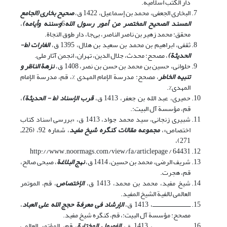
دار الکتب اسلامیه‏.
البخاری الجعفی، محمد بن إسماعیل، 1422 ق،
صحیح بخاری (الجامع
المسند الصحیح المختصر من أمور رسول الله
6
وسننه وأیامه)
،
محقق: محمد زهیر بن ناصر الناصر، بی‌جا، دار طوق النجاة.
ثقفى، ابراهیم بن محمد بن سعید بن هلال‏، 1395 ق،
الغارات (ط-
الحدیثة)
، مصحح: محدث، جلال الدین‏، تهران، انجمن آثار ملی.‏
حلوانى، حسین بن محمد بن حسن بن نصر، 1408 ق،
نزهة الناظر و
تنبیه الخاطر
، مصحح: مدرسة الإمام المهدی %‏، قم‏، مدرسة الإمام
المهدی%‏‏.‏
حمیرى، عبد الله بن جعفر، 1413 ق،
قرب الإسناد (ط - الحدیثة)
،
قم، مؤسسة آل البیت:.
شبیری زنجانی، سید محمد جواد، 1413 ق، «بررسی اسناد کتاب
اختصاص»،
مجموعه مقالات کنگره شیخ مفید
، شماره 92، (226ـ
271)،
http://www.noormags.com/view/fa/articlepage / 64431
شریف الرضی، محمد بن حسین، 1414 ق،
نهج البلاغة
، صبحی صالح،
قم، هجرت‏.
شیخ مفید، محمد بن محمد، 1413 ق،
الإختصاص
، قم، الموتمر
العالمى لالفیة الشیخ المفید.
ـــــــــــــــــــــــــ، 1413 ق،
الإرشاد فی معرفة حجج الله على العباد
،
مصحح: مؤسسة آل البیت:‏، قم‏، کنگره شیخ مفید.‏
ـــــــــــــــــــــــــ، 1413 ق،
الفصول المختارة
، قم‏، المؤتمر العالمی