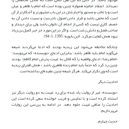
نمى‏داند. اعتقاد امامیّه همواره چنین بوده است که امام یا ظاهر و عیان
است و یا غائب و مستور و اخبارشان در این باب مشهورتر و آشکارتر از آن
است که مخفى باشد و قرار دادن اصول نادرست و نسبت دادن آن به
خصم، کارى نیست که کسى از انجام آن ناتوان باشد ولى برای دیندار و
صاحب فضل و دانش زشت است. و اگر در این مورد جز خبر کمیل بن زیاد
نبود همان کفایت مى‏کرد. (ابن بابویه: 1395، 1: 94)
چنان‎که ملاحظه می‌شود این زیدیه بودند که ادعا می‌کردند شیعه
می‌گوید امام باید ظاهر باشد؛ بنابراین ادعای «نویسنده» که می‌نویسد:
«امام رضا% ادعای واقفیه را که قائل به غیبت پدرش امام کاظم% بودند
چنین رد کرد که حتماً باید امام زنده ظاهری باشد.» همان افترای زیدیه
است که وی تکرار می‌کند. هرگز شیعه چنین عقیده‌ای نداشته است.
احادیث دیگر
«نویسنده» غیر از روایت یاد شده برای رد غیبت به دو روایت دیگر نیز
استناد کرده است و با تدلیس و فریب خواننده سعی کرده است این
احادیث را منافی غیبت جلوه دهد. در ادامه به بررسی این روایات
می‌پردازیم.
حدیث چهارم.