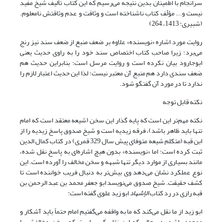
سرانجام با اطمینان بدین نتیجه می‌رسیم که این کتاب تألیف شیخ‌ مفید
نیست و... مؤلّف کتاب ناشناخته است و وثاقت و عدم وثاقتش‌ نامعلوم.
(شبیری: 1413، 264)
روایت مورد اشاره «نویسنده» علاوه بر ضعف منبع از ضعف سند نیز رنج
می‌برد؛ زیرا صاحب کتاب اختصاص سند خود را به راوی حدیث یعنی
ابوجارود بیان نکرده است و روایت مرسل است؛ بنابراین حدیث هم
ضعف سندی دارد هم منبع آن معتبر نیست؛ لذا این حدیث اعتبار لازم را
ندارد تا در مورد آن گفتگو شود.
نکته قابل توجه
نکته مهم‌تر این است که پایه گذار این سخن (شیعه معتقد است که امام
تنها باید ظاهر باشد)، فرقه زیدیه است و شیخ صدوق پاسخ زیدیه را از
ابن قبه (متکلم شیعه متوفای پیش سال 329 قمری) در کتاب کمال الدین
ثبت کرده است؛ اما «نویسنده» بدون هیچ اشاره‌ای به پاسخ نقل شده،
مانند بسیاری از موارد دیگر تنها شبهه و سخن مخالف را آورده است. این
نوع عملکرد نشان می‌دهد وی بیش‌تر به دنبال فریب خواننده است تا
کشف حقیقت. شیخ صدوق می‌نویسد ابو جعفر محمد بن عبد الرحمن بن
قبه رازی در رد کتاب
الإشهاد
ابو زید علوی گفته است:
ابو زید از ما نقل می‌کند که ما به واقفه می‌گفتیم امام حتماً باید آشکار و
موجود باشد. در حالی که این نقل کسى است که سخن مخالفش را