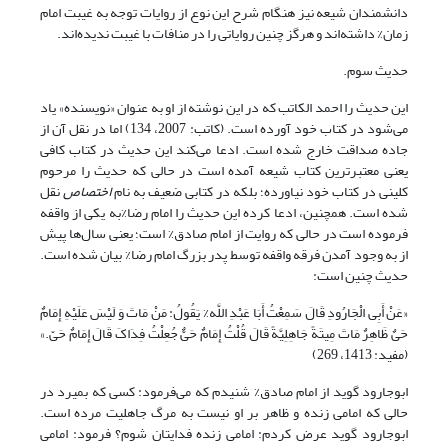
دانشمندان شیعه نیز هنگام شرح این نوع از روایات توجه به غیبت امام
زمان% داشته‌اند و هرگز چنین روایاتی را در منافات با غیبت ندیده‌اند.
حدیث سوم.
این حدیث را احمد الکاتب که در این نوشته از او به عنوان «نویسنده» یاد
می‌شود در کتاب خود آورده است. (کاتب: 2007، 134) اما در نقل آن از
جاده صداقت خارج شده است. ادعا می‌کند این حدیث در کتاب کافی
یعنی معتبرترین کتاب شیعه آمده است در حالی که حدیث را مرحوم
کلینی در کتاب خود نیاورده؛ بلکه در کتابی ضعیف به نام
اختصاص
نقل
شده است. همچنین، ادعا کرده این حدیث را امام رضا%به یکی از واقفه
فرموده است در حالی که روایت از امام صادق% است؛ یعنی سال‌ها پیش
از به وجود آمدن فرقه واقفه توسط پدر بزرگ امام رضا% بیان شده است.
حدیث چنین است:
«عَنْ أَبِی الْجَارُودِ قَالَ سَمِعْتُ أَبَا عَبْدِ اللَّه% یَقُولُ‏: مَنْ مَاتَ وَ لَیْسَ عَلَیْهِ إِمَامٌ‏
حَیٌ‏ ظَاهِرٌ مَاتَ مِیتَةً جَاهِلِیَّةً قَالَ قُلْتُ إِمَامٌ حَیٌّ جُعِلْتُ فِدَاکَ قَالَ إِمَامٌ حَیّ‏.»
(مفید: 1413، 269)
ابوجارود گوید از امام صادق% شنیدم که می‌فرمود: کسی که بمیرد در
حالی که امامی زنده و ظاهر بر او نیست به مرگ جاهلیت مرده است.
ابوجارود گوید عرض کردم: امامی زنده فدایتان شوم؟ فرمود: امامی