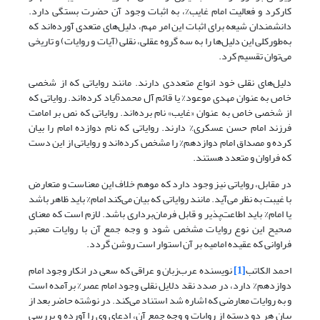
کارکرد و فعالیت امام غایب%، به اثبات وجود آن حضرت بستگی دارد.
دانشمندان شیعه برای اثبات این امر مهم، دلیل‌های متعدی آورده‌اند که
به‌طورکلی این دلیل‌ها را به سه گروه عقلی، نقلی (آیات و روایات) و تاریخی
می‌توان تقسیم کرد.
دلیل‌های نقلی خود انواع متعددی دارند. مانند روایاتی که از شخصی
خاص به عنوان مهدی موعود% یا قائم آل محمد6یاد کرده‌اند. روایاتی که
از شخصی خاص به عنوان «غایب» نام برده‌اند. روایاتی که نص بر امامت
فرزند امام حسن عسکری% دارند. روایاتی که نام دوازده امام را بیان
کرده و مصداق امام دوازدهم% را مشخص کرده‌اند و روایاتی از این دست
که فراوان و متعدد هستند.
در مقابل، روایاتی نیز وجود دارد که موهم خلاف این معناست و متعارض
با غیبت به نظر می‌آید. مانند روایاتی که بیان می‌کند امام% باید ظاهر باشد
یا امام% باید اطاعت‌پذیر و قابل فرمان‌برداری باشد. لازم است که معنای
صحیح این نوع روایات مشخص شود و وجه جمع آن با روایات معتبر
فراوانی که عقیده امامیه بر آن استوار است روشن گردد.
احمد الکاتب
[1]
نویسنده عرب‌زبان و عراقی که سعی در انکار وجود امام
دوازدهم% دارد، در صدد نقد دلایل نقلی وجود امام عصر% برآمده است
و به روایات معارضی که اشاره شد استناد می‌کند. در نوشته حاضر بعد از
بیان هر دو دسته از روایات و وجه جمع آن، ادعای وی را آورده و بررسی