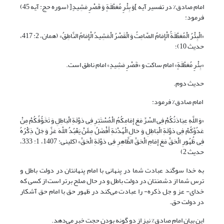
امام صادق% در تفسیر آیه ]وَ بِئْرٍ مُعَطَّلَةٍ وَ قَصْرٍ مَشِیدٍ[ (سوره حج: آیه 45)
فرمود:
«الْبِئْرُ الْمُعَطَّلَةُ الْإِمَامُ الصَّامِتُ وَ الْقَصْرُ الْمَشِیدُ الْإِمَامُ النَّاطِقُ» (همان، ‏2: 417،
حدیث 10)؛
«بِئْرٍ مُعَطَّلَةٍ» امام ساکت و «قَصْرٍ مَشِیدٍ» امام ناطق است‏.
حدیث دوم.
امام صادق% فرمود:
«وَ اللَّهِ عِبَادَتُکُمْ فِی السِّرِّ مَعَ إِمَامِکُمُ‏ الْمُسْتَتِرِ فِی دَوْلَةِ الْبَاطِلِ وَ تَخَوُّفُکُمْ مِنْ
عَدُوِّکُمْ فِی دَوْلَةِ الْبَاطِلِ وَ حَالِ الْهُدْنَةِ أَفْضَلُ مِمَّنْ یَعْبُدُ اللَّهَ عَزَّ وَ جَلَّ ذِکْرُهُ
فِی ظُهُورِ الْحَقِّ مَعَ إِمَامِ الْحَقِّ الظَّاهِرِ فِی دَوْلَةِ الْحَقِّ» (کلینی: 1407، ‏1: 333،
حدیث 2)
به خدا سوگند عبادت شما در پنهانى با امام پنهانتان در دولت باطل و
ترس شما از دشمنتان در دولت باطل و در حال صلح برتر است از کسى که
خداى- عز و جل ذکره- را عبادت می‌کند در ظهور حق با امام حق آشکار
در دولت حق.
این بیان امام صادق% نیز از دو گونه بودن حجت خبر می‌دهد.