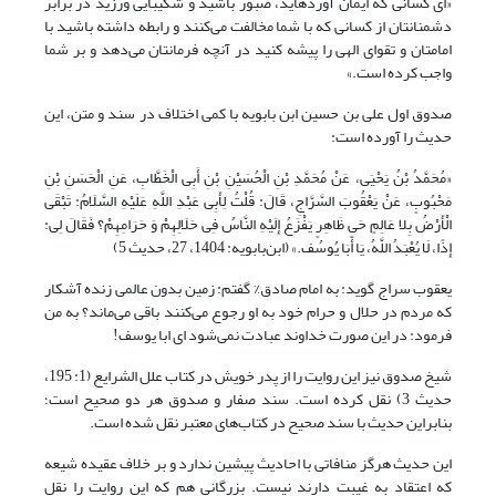
«اى کسانى که ایمان آورده‏اید، صبور باشید و شکیبایى ورزید در برابر
دشمنانتان از کسانی که با شما مخالفت می‌کنند و رابطه داشته باشید با
امامتان و تقوای الهی را پیشه کنید در آنچه فرمانتان می‌دهد و بر شما
واجب کرده است.»
صدوق اول علی بن حسین ابن بابویه با کمی اختلاف در سند و متن، این
حدیث را آورده است:
«مُحَمَّدُ بْنُ یَحْیَى، عَنْ مُحَمَّدِ بْنِ الْحُسَیْنِ بْنِ أَبِی الْخَطَّابِ، عَنِ الْحَسَنِ بْنِ
مَحْبُوبٍ، عَنْ یَعْقُوبَ السَّرَّاجِ، قَالَ: قُلْتُ لِأَبِی عَبْدِ اللَّهِ عَلَیْهِ السَّلَامُ: تَبْقَى
الْأَرْضُ بِلا عَالِمٍ حَیٍ‏ ظَاهِرٍ یَفْزَعُ إِلَیْهِ النَّاسُ فِی حَلَالِهِمْ وَ حَرَامِهِمْ؟ فَقَالَ لِی:
إِذًا، لَا یُعْبَدُ اللَّهُ، یَا أَبَا یُوسُف.» (ابن‌بابویه: 1404، 27، حدیث 5)
یعقوب سراج گوید: به امام صادق% گفتم: زمین بدون عالمی زنده آشکار
که مردم در حلال و حرام خود به او رجوع می‌کنند باقی می‌ماند؟ به من
فرمود: در این صورت خداوند عبادت نمی‌شود ای ابا یوسف!
شیخ صدوق نیز این روایت را از پدر خویش در کتاب علل الشرایع (1: 195،
حدیث 3) نقل کرده است. سند صفار و صدوق هر دو صحیح است؛
بنابراین حدیث با سند صحیح در کتاب‌های معتبر نقل شده است.
این حدیث هرگز منافاتی با احادیث پیشین ندارد و بر خلاف عقیده شیعه
که اعتقاد به غیبت دارند نیست. بزرگانی هم که این روایت را نقل