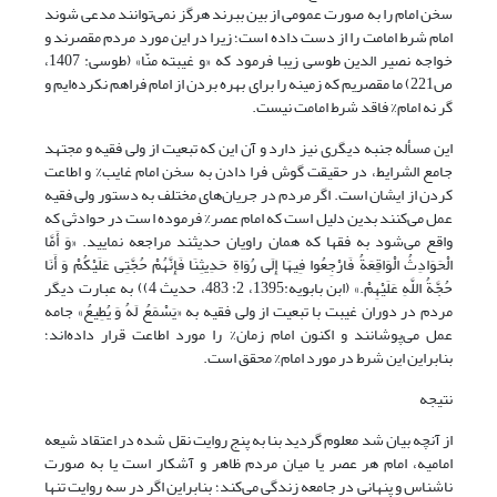
سخن امام را به صورت عمومی از بین ببرند هرگز نمی‌توانند مدعی شوند
امام شرط امامت را از دست داده است؛ زیرا در این مورد مردم مقصرند و
خواجه نصیر الدین طوسی زیبا فرمود که «و غیبته منّا» (طوسی: 1407،
ص221) ما مقصریم که زمینه را برای بهره بردن از امام فراهم نکرده‌ایم و
گر نه امام% فاقد شرط امامت نیست.
این مسأله جنبه دیگری نیز دارد و آن این که تبعیت از ولی فقیه و مجتهد
جامع الشرایط، در حقیقت گوش فرا دادن به سخن امام غایب% و اطاعت
کردن از ایشان است. اگر مردم در جریان‌های مختلف به دستور ولی فقیه
عمل می‌کنند بدین دلیل است که امام عصر% فرموده است در حوادثی که
واقع می‌شود به فقها که همان راویان حدیثند مراجعه نمایید. «وَ أَمَّا
الْحَوَادِثُ‏ الْوَاقِعَةُ فَارْجِعُوا فِیهَا إِلَى رُوَاةِ حَدِیثِنَا فَإِنَّهُمْ حُجَّتِی عَلَیْکُمْ وَ أَنَا
حُجَّةُ اللَّهِ عَلَیْهِمْ.» (ابن بابویه:1395، ‏2: 483، حدیث 4)) به عبارت دیگر
مردم در دوران غیبت با تبعیت از ولی فقیه به «یَسْمَعُ لَهُ وَ یُطِیعُ» جامه
عمل می‌پوشانند و اکنون امام زمان% را مورد اطاعت قرار داده‌اند؛
بنابراین این شرط در مورد امام% محقق است.
نتیجه
از آنچه بیان شد معلوم گردید بنا به پنج روایت نقل شده در اعتقاد شیعه
امامیه، امام هر عصر یا میان مردم ظاهر و آشکار است یا به صورت
ناشناس و پنهانی در جامعه زندگی می‌کند؛ بنابراین اگر در سه روایت تنها