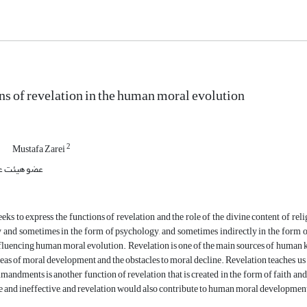
ns of revelation in the human moral evolution
2
Mustafa Zarei
عضو هیئت عل
seeks to express the functions of revelation and the role of the divine content of r
and sometimes in the form of psychology, and sometimes indirectly in the form of
nfluencing human moral evolution. Revelation is one of the main sources of human know
reas of moral development and the obstacles to moral decline. Revelation teaches us 
andments is another function of revelation that is created in the form of faith a
 and ineffective, and revelation would also contribute to human moral developmen