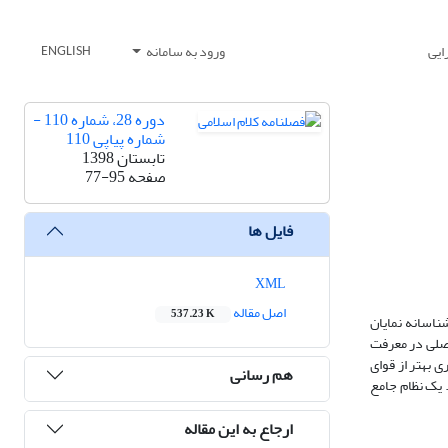
ایی
ورود به سامانه
ENGLISH
دوره 28، شماره 110 -
شماره پیاپی 110
تابستان 1398
صفحه
77-95
فایل ها
XML
اصل مقاله
537.23 K
 شناسانه نمایان
کی از منابع اصلی در معرفت
برداری بهتر از قوای
هم رسانی
ها فراهم می‌کند. پشتوانه عمل به فرامین اخلاقی از دیگر کارکردهای وحی است که در قالب ایمان و اعتقادات ایجاد می‎شود. یک نظام جامع
ارجاع به این مقاله