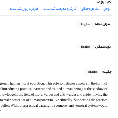
کلیدواژه‌ها
وحی
تکامل اخلاقی
کارکرد معرفت شناسانه
کارکرد روان‌شناسانه
عنوان مقاله
English
نویسندگان
English
چکیده
English
eligion in human moral evolution. This role sometimes appears in the form of
 introducing practical patterns and trained human beings in the shadow of
ledge in the field of moral values ​​and anti-values ​​and in identifying the
to make better use of human power to live ethically. Supporting the practice
nd belief. Without a practical paradigm, a comprehensive moral system would
t.