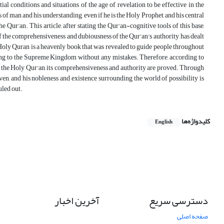
al conditions and situations of the age of revelation to be effective in the
 of man and his understanding, even if he is the Holy Prophet, and his central
he Qur'an. This article, after stating the Qur'an-cognitive tools of this base,
of the comprehensiveness and dubiousness of the Qur'an's authority, has dealt
e Holy Quran is a heavenly book that was revealed to guide people throughout
ting to the Supreme Kingdom without any mistakes. Therefore, according to
 of the Holy Qur'an, its comprehensiveness and authority are proved. Through
en, and his nobleness and existence surrounding the world of possibility is
uled out.
کلیدواژه‌ها
English
دسترسی سریع
آخرین اخبار
صفحه اصلی