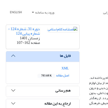
ایی
ورود به سامانه
ENGLISH
دوره 31، شماره 124 -
شماره پیاپی 124
زمستان 1401
صفحه
107-162
فایل ها
XML
اصل مقاله
783.68 K
 پرداخته اند.
از بیان لوازم
ن دینی و درون
هم رسانی
وت اعلی، بدون
گردد. از رهگذر
ارجاع به این مقاله
 محیطی، فرهنگی