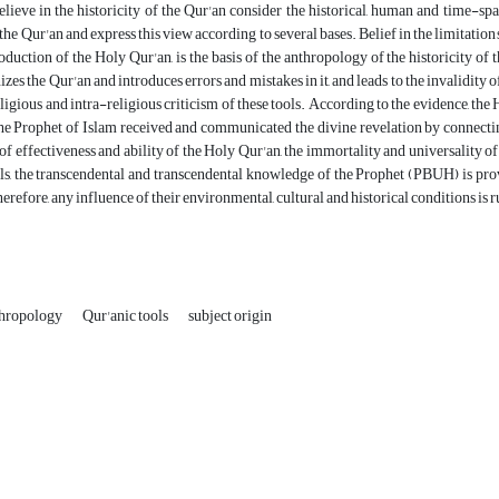
ieve in the historicity of the Qur'an consider the historical, human and time-spati
the Qur'an and express this view according to several bases. Belief in the limitations
roduction of the Holy Qur'an, is the basis of the anthropology of the historicity of t
es the Qur'an and introduces errors and mistakes in it, and leads to the invalidity 
ligious and intra-religious criticism of these tools. According to the evidence, th
 the Prophet of Islam received and communicated the divine revelation by connec
 of effectiveness and ability of the Holy Qur'an, the immortality and universality
ls, the transcendental and transcendental knowledge of the Prophet (PBUH) is prov
erefore, any influence of their environmental, cultural and historical conditions is r
thropology
Qur'anic tools
subject origin