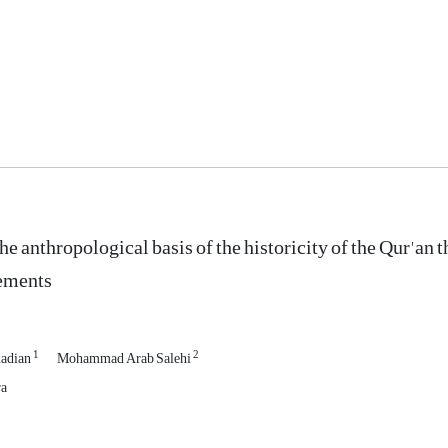
e anthropological basis of the historicity of the Qur'an t
lements
1
2
adian
Mohammad Arab Salehi
ra