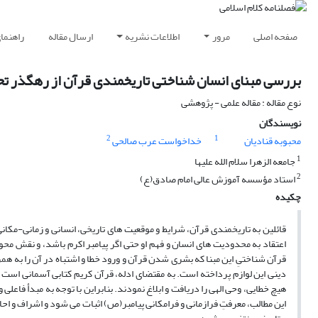
صفحه اصلی
مرور
اطلاعات نشریه
ارسال مقاله
راهنما
بررسی مبنای انسان شناختی تاریخمندی قرآن از رهگذر تحل
نوع مقاله : مقاله علمی - پژوهشی
نویسندگان
2
1
محبوبه قنادیان
خداخواست عرب صالحی
1
جامعه الزهرا سلام الله علیها
2
استاد مؤسسه آموزش عالی امام صادق(ع)
چکیده
قائلین به تاریخمندی قرآن، شرایط و موقعیت های تاریخی، انسانی و زمانی-مکانی
اعتقاد به محدودیت های انسان و فهم او حتی اگر پیامبر اکرم باشد، و نقش محور
قرآن شناختیِ این مبنا که بشری شدن قرآن و ورود خطا و اشتباه در آن را به هم
دینی این لوازم پرداخته است. به مقتضای ادله، قرآن کریم کتابی آسمانی است 
هیچ خطایی، وحی الهی را دریافت و ابلاغ نمودند. بنابراین با توجه به مبدأ فاعل
این مطالب، معرفتِ فرازمانی و فرامکانی پیامبر(ص) اثبات می شود و اشراف و اح