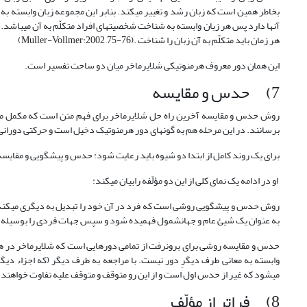
بخاطر همین است که زبان رشد و تغییر می­کند. بنابر این مجموعه زبان وابسته به
آن‏ها دارد پس هر زبان وابسته به شناخت شخصیت‏های افراد متکلّم به آن می‏باشد.
هر زمان باید متکلّم به آن زبان را شناخت .(Muller-Vollmer:2002 ,75-76)
این همان دور معروف هرمنوتیکی شلایرماخر میان دو ساحت تفسیر است.
7) حدس و مقایسه
روش حدس و مقایسه آخرین راه حل شلایرماخر برای فهم متن است که مکمل مجم
برسانند. در این مرحله هم به گونه­ای دور هرمنوتیک دخیل است و حرکتی دورانی 
برای یک روند کامل از ابتدا دو شیوه باید رعایت شود: حدس و پیش‏گویی و مقایسه. ا
او در ادامه یک نمای کلی از این دو مؤلّفه رابیان می­کند:
روش حدس و پیشگویی روشی است که فرد در آن خود را تبدیل به دیگری می­کند و ت
به عنوان یک شیئ عام و جهانشمول فهمیده شود و سپس جهات فردی را بوسیله مقایسه با افراد دی
حدس و مقایسه روشی برای برون‏رفت از تمامی دورهایی است که شلایرماخر در هرم
وابسته به معانی طرف دیگرِ دور نیست. با مراجعه به طرف دیگر (که اجزاء دی
می‏شود که غیر از حدس اول است و از این رو متوقف و متوقف علیه تفاوت خواهند 
8) فراتر از مؤلّف