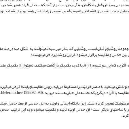
 مجموعه­ی سخنان فعلی متکلّمان به آن زبان است و از آنجا که سخنان افراد هم ریشه در
 به این ترتیب تفسیر زبان‏شناختی هم متوقف بر تفسیر روان‏شناختی است و برای شناخت ویژ
وعه روش‏های قبلی است، روش‏هایی که بنظر می­رسید نمی­توانند به شکل صددرصد مفس
بین حدس و مقایسه برقرار می­شود. از این رو شلایرماخر می­نویسد:
گرچه که این دو شیوه را از آنجا که به یکدیگر بازگشت می­کنند، نمی‏توان از یکدیگر متما
لاش می­نماید تا عنصر فردیّت را مستقیماً دریابد. روش مقایسه­ای ابتدا فرض می­گیر
گری که تحت همان جهان هستند می­یابد .(Schleiermacher:1998,92-93)
نوتیک تصویر کرده است. زیرا با نگاه اجمالی و اولیه به جزء حدسی از معنا حاصل می‏ش
گر یا ساحت­های دیگر است) آن حدس اولیه تأیید و تکذیب می­شود و به این ترتیب ح
کرد.