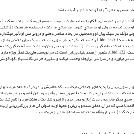
فسیر و تعامل آن‏ها و قواعد حاکم بر آن‏ها می‏باشد.
أکید دارد و راه بازسازی افکار را شناخت فردیّت نویسنده معرفی می‏کند. او ادعا می‏کند 
باید تجربة درونی او بازسازی شود. «بازسازی فردیّت» نویسنده شاه‏بیت نگاشته‏ها
ونی مؤلّف در سبک بیان او و همچنین در ایجاد عناصر ذهنی و درونی متن او تأثیر می‏گذار
از متن که بیش از پرداختن به موضوع متن بیان‏گر احساسات و روحیات نویسنده هستند) .(Ibid: 257) راه شناخت فردیّت از سویی شناخت سبک ب
زند تا اینکه نمایان‏گر روحیات مؤلّف باشند) و ذهنی متن می‏باشد. مسأله دیگری که ب
بازسازی فردیّت مؤلّف مدّنظر شلایرماخر است، کشف تفکّر و «قصد بنیادین» وی است (Ibid: 132). منظور از قصد بنیادین این است که هر نویسنده‏ای یک ت
ت در می‏آورد و در سراسر أثر ایجاد وحدت می‏کند و شلایرماخر در نگاشته‏های گوناگونش 
او از سویی زبان را پدیده‏ای اجتماعی می‏دانست که معانیش را در ظرف جامعه می‏یابد و ا
ه نمی‏دانست، بلکه برای هر کلمه یک قلمروی معنایی قایل بود. این قلمرو در هر متن با 
ز سوی دیگر قائل به وحدت زبان و ذهن بود و از این‏رو شناخت ذهنیّت فرد را تابع شناخت 
 با متنی که در آن محقق شده و با زبان و محیط او به عنوان کل های بزرگتر زبانی ارتباط 
ثار دیگر مؤلّف، زبان مؤلّف و محیط و شرایط اجتماعی او می دانست.
ر به برخی از آن‏ها اشارتی می‏رود: