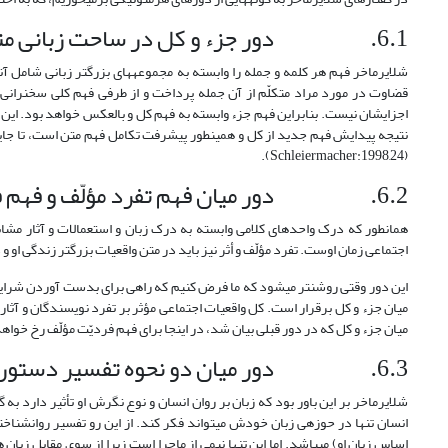
6.1. دور جزء و کل در ساحت زبانی متن
شلایرماخر فهم هر کلمه و جمله را وابسته به مجموعه‏های بزرگ‏تر زبانی شامل آن
قضاوت در مورد مراد متکلّم از آن جمله پرداخت و از طرفی فهم کلی سخنرانی 
اجزایشان نیست. بنابراین فهم جزء وابسته به فهم کل و بالعکس خواهد بود. ا
نتیجه پیدایش فهم جدید از کل و همین‏طور پیشرفت تکامل فهم متن است، تا جا
(Schleiermacher:1998,24).
6.2. دور میان فهم تفرد مؤلّف و فهم فضای مکانی و زمانی او
همانطور که درک واحدهای کلامی وابسته به درک زبان و استعمالات و آثار مش
اجتماعی زمان اوست. تفرد مؤلّف و أثر نیز باید در متن واقعیات بزرگ‏تر زندگی او و در تقابل با
این دور وقتی روشن­تر می­شود که ما فرض کنیم که راهی برای بدست آوردن شرایط 
میان جزء و کل برقرار است. کل واقعیات اجتماعی مؤثر بر تفرد نویسندگان و آثار
میان جزء و کل که در دور قبلی بیان شد، در اینجا برای فهم فردیّت مؤلّف رخ خواهد
6.3. دور میان دو نحوه تفسیر دستوری و تفسیر روان‏شناختی
شلایرماخر بر این باور بود که زبان بر روان انسان و نوع نگرش او تأثیر دارد ب
انسان تنها در حوزه­ی زبان خودش می­تواند فکر کند. از این رو تفسیر روان‏شن
اساس زبان او) می­باشد. اما این تنها نیمی از ماجرا است زیرا از سوی مقابل زبان