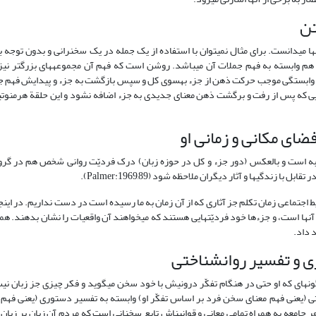
‏ها می‏دانست. برای مثال نمی­توان با استفاده از یک جمله در یک سخنرانی و بدون توجه 
هم وابسته به فهم جملات آن می‏باشد. روشن است که فهم آن مجموعه‏های بزرگ‏تر نی
ین وابستگی موجب حرکت ذهن از جزء به‏سوی کل و سپس بازگشت به جزء و پیدایش فهم جد
یی که پس از رفت و برگشت ذهن معنای جدیدی به جزء اضافه نشود و این حلقة هرمنوتی
ابه است و بالعکس (دور جزء و کل در حوزه زبان) درک فردیّت روانی شخص هم در گر
 زندگی‏ها و آثار دیگران ملاحظه شود (Palmer:1969,89).
اجتماعی زمان تکلم جز آثاری که از آن زمان به ما رسیده است در دست نداریم. در اینجا
 آن‏ها است، و جزءها خود فردیّت‏هایی هستند که می­خواهند آن واقعیات را نشان بدهند.
 داد.
ه گونه­ای که او حتی در هنگام تفکّر درونیش با خود سخن می­گوید و فکر چیزی جز زبان ن
اختی (یعنی فهم معنای سخن فرد بر اساس تفکّر او) وابسته به تفسیر دستوری (یعنی فهم
 هر جامعه به همراه تمامی معانی و قوانین‏اش تابع سخنانی است که مردم آن زبان بر زبان 