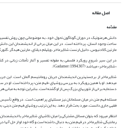
اصل مقاله
مقدّمه
دانش هرمنوتیک در دوران‏ گوناگون تحول خود، به موضوعاتی چون روش تفسیر 
ساحت وجود انسان، پرداخته است. در این میان برخی از اندیشمندانِ این دانش، ن
مارتین کلادنیوس، دانیل ارنست شلایرماخر، ویلهلم دیلتای، مارتین هیدگر، گئورگ
در این سیر شروع رویکرد فلسفی به مقوله تفسیر و آغاز تأملات زبانی در ک
«شلایرماخر» می‏باشد (Gadamer:1994,307).
شلایرماخر از برجسته‏ترین اندیشمندان جریان رومانتیسم آلمان است. این جریان
می‏دهد. او با همین رویکرد به بررسی روش‏های «فهم متن» پرداخته است. او در سخ
دست‏مایه برخی از تئوری‏های بزرگ پس از او گشته است. بنابراین توجه به مبانی ه
مسئله فهم متن در میان مسلمانان نیز مسئله‏ای پر اهمیت است. در واقع تأسیس د
فقهی جاری دانست، مورد بحث قرار دهد. به این ترتیب روش‏های فهم متن دینی،
انتظار می‏رود که بتوان مسائل مشترکی را میان تلاش‏های شلایرماخر با اندیشمندان
رمانتیکی شلایرماخر در فهم متن به دنبال داشته است و گاه خود او از حل آن‏ها درم
خواهد کرد که -هرچند به اختصار- به این سه پرسش پاسخ دهد: