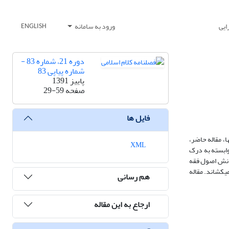
ایی
ورود به سامانه
ENGLISH
دوره 21، شماره 83 -
شماره پیاپی 83
پاییز 1391
صفحه
29-59
فایل ها
ا، مقاله حاضر،
XML
وابسته به درک
 دانش اصول فقه
ی‏کشاند. مقاله
هم رسانی
ارجاع به این مقاله