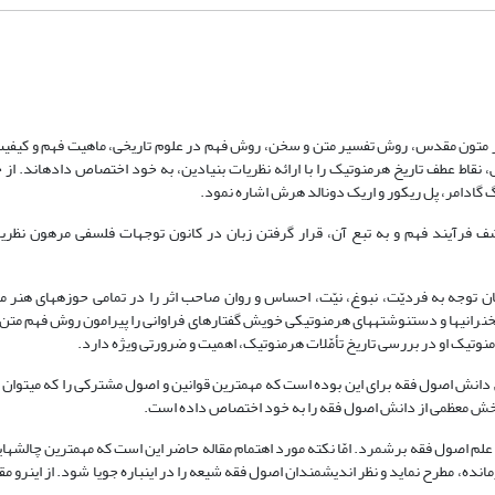
متون مقدس، روش تفسیر متن و سخن، روش فهم در علوم تاریخی، ماهیت فهم و کیفیت 
قاط عطف تاریخ هرمنوتیک را با ارائه نظریات بنیادین، به خود اختصاص داده‏اند. از جم
 گادامر، پل ریکور و اریک دونالد هرش اشاره نمود.
شف فرآیند فهم و به تبع آن، قرار گرفتن زبان در کانون توجهات فلسفی مرهون نظری
 توجه به فردیّت، نبوغ، نیّت، احساس و روان صاحب اثر را در تمامی حوزه‏های هنر مو
نرانی‏ها و دست‏نوشته‏های هرمنوتیکی خویش گفتارهای فراوانی را پیرامون روش فهم متن 
رمنوتیک او در بررسی تاریخ تأمّلات هرمنوتیک، اهمیت و ضرورتی ویژه دارد.
انش اصول فقه برای این بوده است که مهم‏ترین قوانین و اصول مشترکی را که می‏توان د
 بخش معظمی از دانش اصول فقه را به خود اختصاص داده است.
 علم اصول فقه برشمرد. امّا نکته مورد اهتمام مقاله حاضر این است که مهم‏ترین چالش‏های
انده، مطرح نماید و نظر اندیشمندان اصول فقه شیعه را در این‏باره جویا شود. از این‏رو م