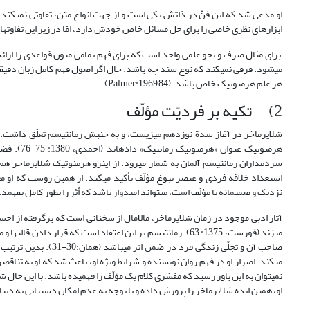
او مدعی شد که این فنّ در ذاتش یکی است و از جهت انواع متن، تفاوتی نمی‏کند.
ابزارهای نظری خاصی را برای حل مسائل خاص خودش دارد، امّا در زیر این تفاوت‏ها وحد
برای مثال صرف و نحو علمی واحد است که برای فهم تمامی متون قواعدی را ارائه م
می‏شود. فرقی نمی‏کند که نوع سند چه باشد. حال اگر اصول فهم کامل زبان دقیقا
هر علم هرمنوتیک خاص باشد .(Palmer:1969,84)
2) تکیه بر فردیّت مؤلّف
شلایرماخر در آغاز سدة نوزدهم می‏زیست، و به جنبش رمانتیسم تعلّق داشت. به خ
هرمنوتیک 
سردمداران رمانتیسم آلمان به شمار می‏رود. از این‏رو هرمنوتیک شلایرماخر هم 
استعداد خلاقه فردی و عنصر نبوغ مؤلّف تأکید می‏کند. از همین روست که او 
نزدیک و صمیمانه با مؤلّف است، می‏تواند امیدوار باشد که أثر را بطور کامل بفهمد. 
آثار ادبی موجود در زمان شلایرماخر، مالامال از سخنانی است که برگرفته از احس
می‏زند (فورست، 1375: 63). رمانتیسم بر این اعتقاد است که قرار
صاحب آن و تجلّی زندگی
می‏کند. اصرار او در فهم روان نویسنده و شرایط ویژة او، باعث شد که او به تنا
نمی‏توان به این باور رسید که مفسّری کلام یک مؤلّف را فهمیده باشد. با این حال 
او، همین ایده شلایرماخر را پرورش داده و با توجه به عدم امکان دست‏یابی به دنی