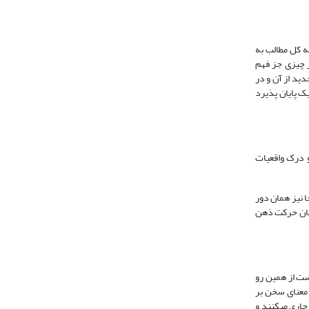
به کل مطالب به
ز چیزی جز فهم
ید از آن و در
ک پایان پذیرد
و درک واقعیات
 نیز همان دور
 همان حرکت ذهن
یست از همین رو
 معنای سخن بر
جاری می­کنند و