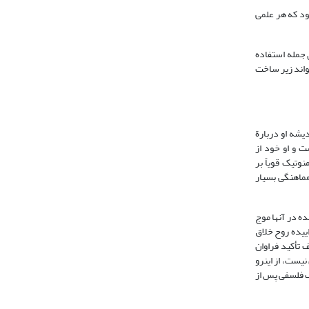
ود که هر علمی
ی جمله استفاده
واند زیر ساخت
یشه او دربارة
انتیسم است و او خود از
وتیک قویاً بر
هماهنگی بسیار
ه در آن‏ها موج
 زاییده روح خلاق
ای مؤلّف تأکید فراوان
یست، از این‏رو
یک فلسفی پس از