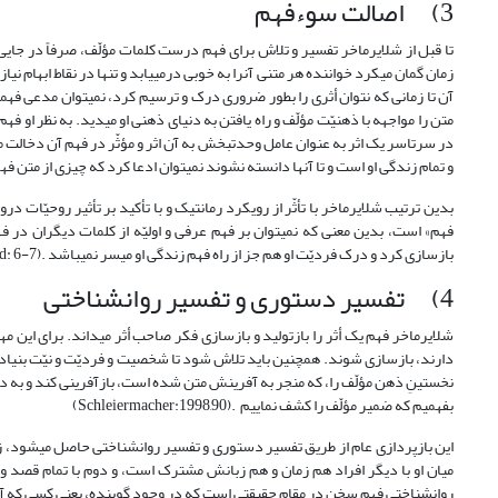
3) اصالت سوءفهم
تا قبل از شلایرماخر تفسیر و تلاش برای فهم درست کلمات مؤلّف، صرفاً در جایی 
زمان گمان می‏کرد خواننده هر متنی آن‏را به خوبی درمی‏یابد و تنها در نقاط ابهام 
متن را مواجهه با ذهنیّت مؤلّف و راه یافتن به دنیای ذهنی او می‏دید. به نظر او
و تمام زندگی او است و تا آن‏ها دانسته نشوند نمی‏توان ادعا کرد که چیزی از متن فهمیده شده است 
بدین ترتیب شلایرماخر با تأثّر از رویکرد رمانتیک و با تأکید بر تأثیر روحیّات 
فهم» است، بدین معنی که نمی‏توان بر فهم عرفی و اولیّه از کلمات دیگران در
بازسازی کرد و درک فردیّت او هم جز از راه فهم زندگی او میسر نمی‏باشد .(Ibid: 6-7)
4) تفسیر دستوری و تفسیر روان‏شناختی
شلایرماخر فهم یک أثر را بازتولید و بازسازی فکر صاحب أثر می‏داند. برای این م
دارند، بازسازی شوند. همچنین باید تلاش شود تا شخصیت و فردیّت و نیّت بنیادین مؤ
نخستینِ ذهن مؤلّف را، که منجر به آفرینش متن شده است، بازآفرینی کند و به درک
بفهمیم که ضمیر مؤلّف را کشف نماییم .(Schleiermacher:1998,90)
این بازپردازی عام از طریق تفسیر دستوری و تفسیر روان‏شناختی حاصل می‏شود، زی
میان او با دیگر افراد هم زمان و هم زبانش مشترک است، و دوم با تمام قصد
روان‏شناختی فهم سخن در مقام حقیقتی است که در وجود گوینده، یعنی کسی که آن را تفک