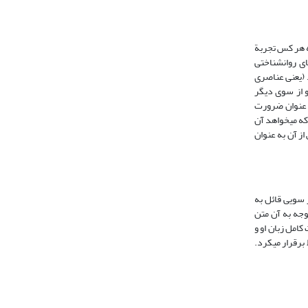
که هر کس تجربة
ی روان‏شناختی
د (یعنی عناصری
یان مختص به او، و از سوی دیگر
ه عنوان ضرورت
فکّر ویژه دارد که می‏خواهد آن
از آن به عنوان
ز سویی قائل به
توجه به آن متن
کامل زبان او و
برقرار می‏کرد.