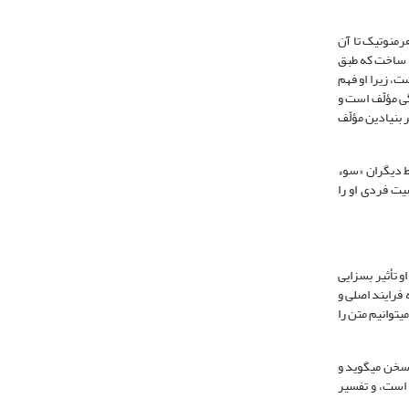
هرمنوتیک تا آن
رح ساخت که طبق
تن از نظر او با دیگران تفاوت داشت، زیرا او فهم
گی مؤلّف است و
ّف بر درک فردیّت و تفکّر بنیادین مؤلّف
سط دیگران «سوء
یت فردی او را
و تأثیر بسزایی
 فرایند اصلی و
‏توانیم متن را
 سخن می‏گوید و
 است، و تفسیر