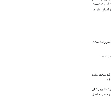
 تفکّر و شخصیت
گی‏های زبان در
ّر را به هدف
یز نمود.
د که شخص باید
ود که وجود آن
دس جدیدی حاصل