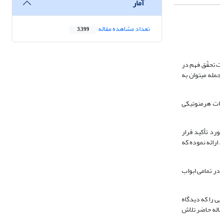
آمار
تعداد مشاهده مقاله
3,399
تحقّق فهم در
له می‏توان به
ات هرمنوتیکی
رد تأکید قرار
ارائه نموده که
ر تمامی ابواب
ی را که دیدگاه
قاله حاضر تلاش