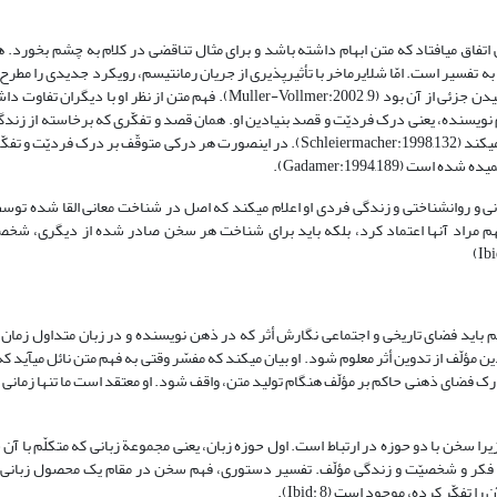
اتفاق می‏افتاد که متن ابهام داشته باشد و برای مثال تناقضی در کلام به چشم بخورد. 
نیاز به تفسیر است. امّا شلایرماخر با تأثیرپذیری از جریان رمانتیسم، رویکرد جدیدی را مط
آن تا زمانی که نتوان أثری را بطور ضروری درک و ترسیم کرد، نمی‏توان مدعی فهمیدن جزئی از آن بود (Muller-Vollmer:2002 ,9). فهم م
 فهم نویسنده، یعنی درک فردیّت و قصد بنیادین او. همان قصد و تفکّری که برخاسته از زند
در سرتاسر یک اثر به عنوان عامل وحدت‏بخش به آن اثر و مؤثّر در فهم آن دخالت می‏کند (Schleiermacher:1998,132). در این‏صورت هر درکی متوق
(Gadamer:1994,189).
درونی و روان‏شناختی و زندگی فردی او اعلام می‏کند که اصل در شناخت معانی القا شده تو
 فهم مراد آن‏ها اعتماد کرد، بلکه باید برای شناخت هر سخن صادر شده از دیگری، شخص
هم باید فضای تاریخی و اجتماعی نگارش أثر که در ذهن نویسنده و در زبان متداول زمان ا
لّف از تدوین أثر معلوم شود. او بیان می‏کند که مفسّر وقتی به فهم متن نائل می‏‏آید که
 فضای ذهنی حاکم بر مؤلّف هنگام تولید متن، واقف شود. او معتقد است ما تنها زمانی می
را سخن با دو حوزه در ارتباط است. اول حوزه زبان، یعنی مجموعة زبانی که متکلّم با آن
 و فکر و شخصیّت و زندگی مؤلّف. تفسیر دستوری، فهم سخن در مقام یک محصول زبانی
ّر کرده، موجود است (Ibid: 8).