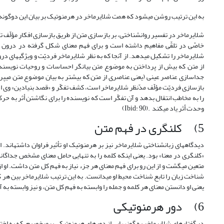
به این ترتیب روشن می‏شود که همت شلایرماخر در هرمنوتیک بر بیان این دوگونه از ت
شلایرماخر در تفسیر روان‏شناختی، بر بازسازی متن از طریق بازسازی افکار مؤلّف ت
خاصّی در تلقّی مفاهیم داشته است و برای فهم معنای شکل گرفته در درون او 
شلایرماخر را تشکیل می‏دهد. از آنجا که به نظر شلایرماخر فردیّت و ویژگی‏های در
جداسازی عناصر عینی (یعنی عناصری از متن که بیشتر به بیان موضوع متن می‏پردا
را به مخاطب انتقال بدهد و آن تفکّر است که نویسنده را برای نگاشتن أثر به حرک
وحدت أثر یاد می‏کند .(Ibid: 90)
5) کل‏نگری در فهم متن
دیدگاه‏های زبان‏شناختی شلایرماخر نیز بر هرمنوتیک او تأثیر فراوان داشته‏اند. 
«کل‏نگری در معنا» بود. یعنی اینکه کلمه را به تنهایی حامل معنای مشخص جداگان
متعین می‏گشت و از این رو برای فهم معنای هر جزء نیاز به فهم کل متن داشت. او ا
شناخت زبان را تابع شناخت محیط او می‏دانست. به این ترتیب شلایرماخر بین هر کلمه
یعنی او دانستن معنای هر کلمه و جمله را وابسته به فهم کل متن، و نیز وابسته به آ
6) دور هرمنوتیکی
در گفتارهای شلایرماخر به گونه­هایی از دورهای هرمنوتیکی برمی‏خوریم، که به اختصا