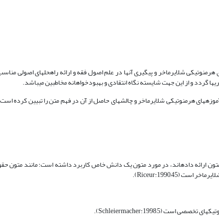
هرمنوتیکی شلایرماخر و پی‏گیری آن‏ها در علم اصول فقه و ارائه راه‏حل‏های اصولی مناسب
ها گردد و از این جهت شایسته نگاه انتقادی و بهبودخواهانه مخاطبین می‏باشد.
وزه‏های هرمنوتیکی شلایرماخر و چالش‏های حاصل از آن در فهم متن را تبیین کرده است
ون ارائه داده‏اند، در مورد متون یک دانش خاص کاربرد داشته است؛ مانند متون حقوقی
(Riceur:1990,45).
ت (Schleiermacher:1998,5).