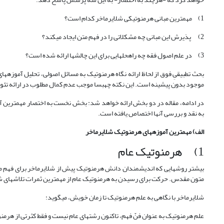
1) مهم‏ترین مبانی هرمنوتیکی شلایرماخر کدام است؟
2) پذیرش این مبانی چه مشکلاتی را در فهم متن ایجاد می‏کند؟
3) در علم اصول فقه چه راه‏حل‏هایی برای این چالش‏ها ارائه شده است؟
بحث تطبیقیِ فوق از لحاظ ارائه نگاه هرمنوتیک به مسائل اصولی، تحلیل آموزه‏های 
موجود بدون پیشینه است. این نکته چه‏بسا موجب عدم کمال مطلوب در ارائه تئوری‏
در ادامه، مقاله در دو بخش ارائه خواهد شد: بخش نخست به اختصار مهم‏ترین آم
به نقد و بررسی آن‏ها اختصاص یافته است.
الف) مهم‏ترین آموزه‏های هرمنوتیک شلایرماخر
1) هرمنوتیک عام
بیشتر روش‏هایی که اندیشمندان دانش هرمنوتیک پیش از شلایرماخر برای فهم مت
متون مقدس. حرکت برای رسیدن به هرمنوتیک عام از مهم‏ترین ثمرات تلاش‏های شلایرماخر است 
شلایرماخر با نگاهی به علم هرمنوتیک تا زمان خویش، می‏گوید:
علم هرمنوتیک به عنوان فنّ فهم، تاکنون رشته‏ای عام نیست و فقط کثرتی از هرمنوتیک‏های تخصصی اس