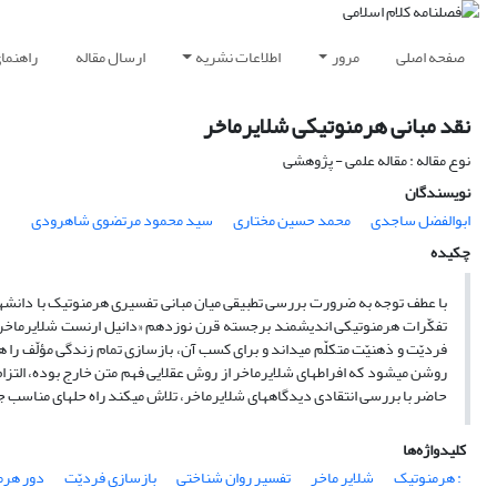
صفحه اصلی
مرور
اطلاعات نشریه
ارسال مقاله
راهنما
نقد مبانی هرمنوتیکی شلایرماخر
نوع مقاله : مقاله علمی - پژوهشی
نویسندگان
ابوالفضل ساجدی
محمد حسین مختاری
سید محمود مرتضوی شاهرودی
چکیده
با عطف توجه به ضرورت بررسی تطبیقی میان مبانی تفسیری هرمنوتیک با دانش‏های ت
تفکّرات هرمنوتیکی اندیشمند برجسته قرن نوزدهم «دانیل ارنست شلایرماخر» ب
فردیّت و ذهنیّت متکلّم می‏داند و برای کسب آن، بازسازی تمام زندگی مؤلّف را
روشن می‏شود که افراط‏های شلایرماخر از روش عقلایی فهم متن خارج بوده، التزام 
حاضر با بررسی انتقادی دیدگاه‏های شلایرماخر، تلاش می‏کند راه حل‏های مناسب جهت
کلیدواژه‌ها
: هرمنوتیک
شلایر ماخر
تفسیر روان‏ شناختی
بازسازی فردیّت
دور هرم