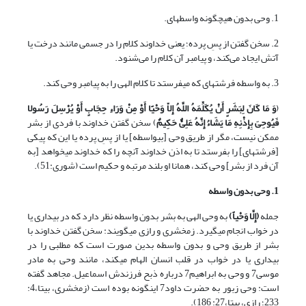
1. وحی بدون هیچ‏گونه واسطه­ای.
2. سخن گفتن از پسِ پرده؛ یعنی خداوند کلام را در جسمی مانند درخت یا
آتش ایجاد می‌کند، و پیامبر آن کلام را می‌شنود.
3. به واسطه فرشته­ای که می­فرستد تا کلام الهی را به پیامبر وحی کند.
(
وَ مَا کَانَ لِبَشَرٍ أَنْ یُکَلِّمَهُ اللَّهُ إِلاّ وَحْیًا أَوْ مِنْ وَرَاءِ حِجَابٍ أَوْ یُرْسِلَ رَسُولا
فَیُوحِیَ بِإِذْنِهِ مَا یَشَاءُ إِنَّهُ عَلِیٌّ حَکِیمٌ
) سخن گفتن خداوند با فردی از بشر
ممکن نیست، مگر از طریق وحی [بی­واسطه] یا از پسِ پرده یا این که پیکی
[فرشته­ای] را بفرستد تا به اذن خداوند آنچه را که خداوند می­خواهد [به
آن فرد از بشر] وحی کند، همانا او بلند مرتبه و حکیم است (شوری:51).
1. وحی بدون واسطه
جمله
(
إِلَّا وَحْیاً
)
به وحی الهی به بشر بدون واسطه نظر دارد که در بیداری یا
در خواب انجام می­گیرد. زمخشری و رازی می‏گویند: سخن گفتن خداوند با
بشر از طریق وحی و بدون واسطه بدین صورت است که مطلبی را در
بیداری یا در خواب در قلب انسان الهام می­کند، مانند وحی به مادر
موسی7 و وحی به ابراهیم7 درباره ذبح فرزندش اسماعیل. مجاهد گفته
است: وحی زبور به حضرت داود7 این‏گونه بوده است (زمخشری، بی‏تا،4:
233؛ رازی، بی‏تا،27: 186).