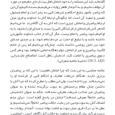
گفته‌‎اند باید این مسئله را به خود امامان اهل بیت ارجاع دهیم و در مورد
آن توقف نماییم، و به آنچه از ظاهر روایات می‌فهمیم بسنده کنیم و آن این
که پیامبر مأمور تبلیغ احکام و شریعت الهی به بشر است و امام مسئول
تفسیر و تنفیذ آن ‎است، اما چگونگی ارتباط آنان با خداوند و فرق میان
ارتباط پیامبران و امامان چیزی است که آنان به آن آگاه‌ترند. ما می‌دانیم
که هر کس فرشته‌ای از فرشتگان الهی را ببیند یا صدای او را بشنود یا به
او الهام شود پیامبر یا امام نیست،‌ مگر آن که از جانب خداوند مأموریتی
داشته باشد و با تبلیغ او حجت بر مردم تمام شود،‌ و بر صدق مدعای
خود نیز دلیل روشنی داشته باشد، چنان‌که می‌دانیم که پس از خاتم
الأنبیاء پیامبری و غیر از امامان دوازدهگانه امامی نخواهد بود و هر کس
دعوی پیامبری یا امامت کند،‌ ادعایش باطل است (ملاصالح مازندرانی،
1421، 5: 116 حاشیه علامه شعرانی).
علامه مجلسی به این بحث که چرا امامان اهل‏بیت: با این که بر پیامبران
برتری دارند، هنگام دریافت معارف و احکام الهی از فرشته او را
نمی‌دیده‌اند، نپرداخته است، ولی این مطلب را مطرح کرده که چرا آنان با
داشتن چنان مقام برجسته‌ای به نبوت برگزیده نشده و به عنوان
پیامبران غیر صاحب شریعت معرفی نشده‌اند، بلکه به عنوان جانشینان
پیامبر خاتم9 معرفی شده‌اند؟ ایشان در پاسخ گفته است: «برای عدم
اتصاف آنان به نبوت وجهی جز رعایت جلالت پیامبر خاتم9 نمی‌شناسیم، و
عقل ما بر درک فرق میان نبوت و امامت توانا نیست، آنچه از روایات به
دست می‌آید بیان گردید و خداوند به حالات آنان آگاه‌تر است.» (مجلسی،