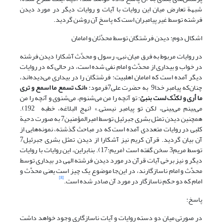
شبهة تعارض میان این روایات با آیات و روایات دیگر در مورد دیدن
فرشته توسط غیر پیامبران است که پاسخ آن روشن گردید.
اشکال دوم: دیدن فرشتگان توسط محدَّثان و امامان
در روایات مربوط به فرق میان نبی، رسول و محدَّث آشکارا دیدن فرشته
در خواب و بیداری از محدَّث و امام نفی شده است، در حالی که در روایات
دیگر آمده است که امامان اهل‏بیت: فرشتگان را در بیداری می‌دیده‌اند،
چنان‌که پیامبر خدا9 به حضرت علی7فرمود:
«انک تسمع ما اسمع و تری
ما أری و لکنّک لست بنبیّ
‌؛ تو آنچه را من می‌شنوم، می‌شنوی و آنچه را من
می‌بینم می‌بینی، لکن تو پیامبر نیستی.» (نهج البلاغه، خطبه 192).
همچنین دیدن تمثل بشری جبرئیل توسط امیرالمؤمنین7 به صورت دحیة
‌کلبی در روایات متعددی آمده است که در مباحث گذشته، نمونه‌هایی از
آن بیان گردید. قرآن کریم نیز آشکارا از دیدن تمثل بشری جبرئیل7
توسط مریم3 سخن گفته است (مریم:17). بنابراین، این روایات با روایات
دیگر و نیز برخی آیات قرآن در مورد دیدن فرشته الهی در بیداری توسط
محدَّث و امام ناسازگارند، در این‌جا موضوع یک چیز است یعنی محدَّث و
[8]
امام که دو حکم ناسازگار در مورد آن صادر شده است.
پاسخ:
در صورتی میان دو دسته روایات و آیات ناسازگاری وجود خواهد داشت