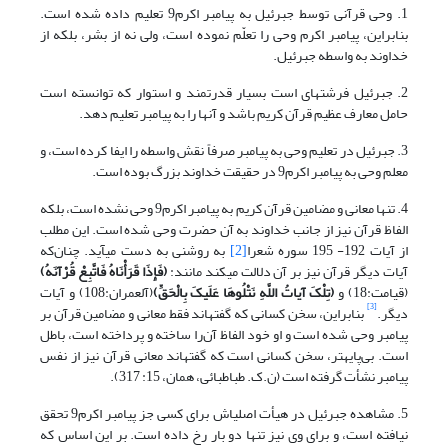
1. وحی قرآنی توسط جبرئیل به پیامبر اکرم9 تعلیم داده شده است.
بنابراین، پیامبر اکرم وحی را تعلّم نموده است، ولی نه از بشر، بلکه از
خداوند به واسطه جبرئیل.
2. جبرئیل فرشته­ای است بسیار قدرتمند و استوار که توانسته است
حامل معارف عظیم قرآن کریم باشد و آنها را به پیامبر تعلیم دهد.
3. جبرئیل در تعلیم وحی به پیامبر صرفاً نقش واسطه را ایفا کرده است، و
معلم وحی به پیامبر اکرم9 در حقیقت خداوند بزرگ بوده است.
4. تنها معانی و مضامین قرآن کریم به پیامبر اکرم9 وحی نشده است، بلکه
الفاظ قرآن نیز از جانب خداوند به آن حضرت وحی شده است. این مطلب
از آیات 192- 195 سوره شعرا
[2]
به روشنی به دست می­آید. چنان‌که
آیات دیگر قرآن نیز بر آن دلالت می­کند مانند:
(
فَإِذَا قَرَأْنَاهُ فَاتَّبِعْ قُرْآنَهُ
)
(قیامت:18) و
(
تِلْکَ آیاتُ اللَّهِ نَتْلُوهَا عَلَیکَ بِالْحَقِّ
)
(آل‏عمران:108) و آیات
[3]
دیگر.
بنابراین، سخن کسانی که گفته­اند فقط معانی و مضامین قرآن بر
پیامبر وحی شده است و او خود الفاظ آن‌را ساخته و پرداخته است، ‌باطل
است.‌ بی‌پایه‎تر، سخن کسانی است که گفته‏اند معانی قرآن نیز از نفس
پیامبر نشأت گرفته است (ن.ک. طباطبائی، همان، 15: 317).
5. مشاهده جبرئیل در هیأت اصلی‏اش برای کسی جز پیامبر اکرم9 تحقق
نیافته است، و برای وی نیز تنها دو بار رخ داده است. بر این اساس که