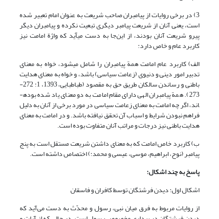
3) در برخی روایات از پیامبران صاحب شریعت به عنوان امام تعبیر شده
است، یعنی آنان از شریعت پیامبر دیگری تبعیت نکرده و پیامبران دیگر
پیرو شریعت آنان بودند، از این‌جا به دست می­آید که واژة امامت نیز
کاربرد عام و خاص دارد:
الف) کاربرد عام امامت همة پیامبران را شامل می­شود، خواه به معنای
تدبیر امور دینی و دنیوی (زعامت سیاسی) باشد، و خواه به معنای هدایت
باطنی و رساندن سالکان طریق حق به مقصود (طباطبایی، 1393، 1: 272-
273). همة پیامبران الهی دارای مقام امامت به دو معنای یاد شده بوده­
اند، اگر چه امامت به معنای زعامت سیاسی در مورد برخی از آنان به دلیل
فراهم نبودن شرایط و اسباب آن تحقق نیافته باشد. و در امامت به معنای
هدایت باطنی نیز درجات و مراتب آنان متفاوت بوده است.
ب) کاربرد خاص امامت که به معنای داشتن شریعت مستقل است به پنج
پیامبر (نوح، ابراهیم، موسی، عیسی و محمد:) اختصاص داشته است.
پاسخ به چند اشکال:
اشکال اول:‌ دیدن فرشتگان توسط کافران و فاسقان
از روایات مربوط به فرق میان نبی،‌ رسول و محدّث به دست می‌آید که
دیدن فرشتگان در بیداری مخصوص رسول است،‌ در حالی که از آیات و