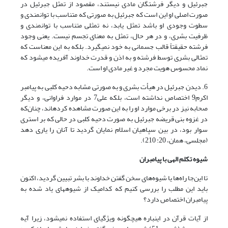
جبرئیل و دیگر فرشتگان مادی نیستند، مقصود از تمثل جبرئیل در
صورت اصلی او این است که جبرئیل به صورتی که متناسب با توانمندی و
سطوت وجودی او باشد تمثل یابد، نه تمثلی متناسب با توانمندی و
ظرفیت بشری، و در هر حال، تمثل به معنای تجسم نیست. یعنی وجود
فرشته حقیقتاً‌ قالب جسمانی به خود نمی‏گیرد. بلکه به این معناست که
تمثالی بشری توسط فرشته و به اذن و قدرت خداوند آفریده می­شود که
نماد محسوس هویت مجرد و غیر مادی او است.
6. دیدن جبرئیل در هیأت بشری و به صورتی مشابه دحیه کلبی به پیامبر
اکرم9 اختصاص نداشته است، بلکه علی7 در موارد فراوانی، و دیگر
صحابه نیز در برخی موارد او را به این صورت مشاهده کرده­اند، چنان‌که
در غزوه بنی قریضه جبرئیل به صورت دحیه کلبی در حالی که بر استری
سوار بود، در بین سپاهیان اسلام نمایان گردید تا آنان را یاری دهد
(مجلسی، همان، 20: 210).
شیوه تکلم الهی با پیامبران
تا این‌جا راه‌ها یا شیوه‌های سخن گفتن خداوند با بشر تبیین گردید، اکنون
باید این مطلب را بررسی کنیم که کدامیک از شیوه­های یاد شده به
پیامبران اختصاص دارد؟
از آیات قرآن در این‏باره هیچ‏گونه ویژگی­ای استفاده نمی­شود، زیرا آیه