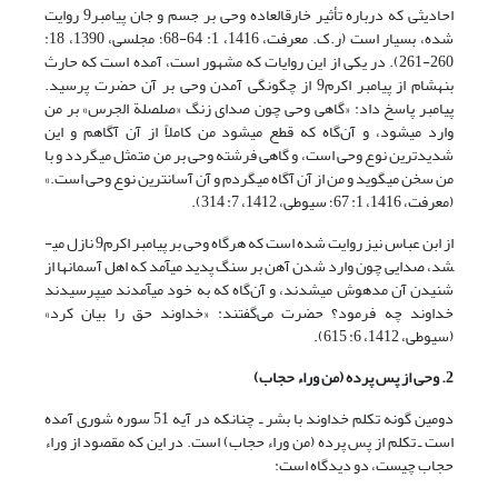
احادیثی که درباره تأثیر خارق‏العاده وحی بر جسم و جان پیامبر9 روایت
شده، بسیار است (ر.ک. معرفت، 1416، 1: 64-68؛ مجلسی، 1390، 18:
260-261). در یکی از این روایات که مشهور است، آمده است که حارث
بن‎هشام از پیامبر اکرم9 از چگونگی آمدن وحی بر آن حضرت پرسید.
پیامبر پاسخ داد: «گاهی وحی چون صدای زنگ «صلصلة الجرس» بر من
وارد می‏شود، و آن‌گاه که قطع می
شود من کاملاً از آن آگاهم و این
شدیدترین نوع وحی است، و گاهی فرشته وحی بر من متمثل می­گردد و با
من سخن می­گوید و من از آن آگاه می­گردم و آن آسان­ترین نوع وحی است.»
(معرفت، 1416، 1: 67؛ سیوطی، 1412، 7: 314).
از ابن عباس نیز روایت شده است که هر‎گاه وحی بر پیامبر اکرم9 نازل می­
شد، صدایی چون وارد شدن آهن بر سنگ پدید می­آمد که اهل آسمانها از
شنیدن آن مدهوش می­شدند، و آن‌گاه که به خود می­آمدند می­پرسیدند
خداوند چه فرمود؟ حضرت می‌گفتند: «خداوند حق را بیان کرد»
(سیوطی، 1412، 6: 615).
2. وحی از پس پرده (من وراء حجاب)
دومین گونه تکلم خداوند با بشر ـ چنان‎که در آیه 51 سوره شوری آمده
است ـ‌ تکلم از پس پرده (من وراء حجاب) است. در این که مقصود از وراء
حجاب چیست، دو دیدگاه است: