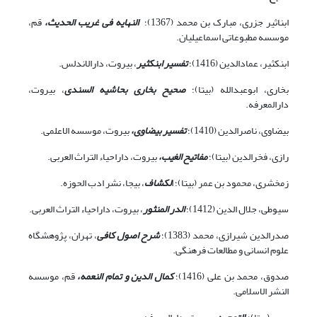
ابن‏اثیر جزری، مبارک بن محمد (1367)؛
النهایه فی غریب الحدیث،
قم،
موسسه مطبوعاتی اسماعیلیان.
ابن‏کثیر، عمادالدین (1416)؛
تفسیر ابن‏کثیر
، بیروت، دارالاندلس.
بخاری، ابوعبدالله (بی‏تا)؛
صحیح بخاری بحاشیه السندی
، بیروت،
دارالمعرفه.
بیضاوی، ناصرالدین (1410)؛
تفسیر بیضاوی،
بیروت، موسسه الاعلمی.
رازی، فخرالدین (بی‏تا)؛
مفاتیح الغیب،
بیروت، داراحیاء التراث العربی.
زمخشری، محمود بن عمر (بی‏تا)؛ ا
لکشاف
، بی‏جا، نشر ادب الحوزه.
سیوطی، جلال الدین (1412)؛
الدر المنثور
، بیروت، داراحیاء التراث العربی.
صدرالدین شیرازی، محمد (1383)؛
شرح اصول کافی
، تهران، پژوهشگاه
علوم انسانی و مطالعات فرهنگی.
صدوق، محمد بن علی (1416)؛
کمال الدین و تمام النعمه،
قم، موسسه
النشر الاسلامی.