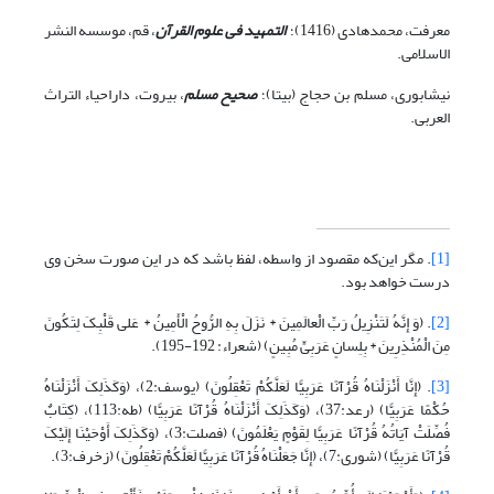
معرفت، محمدهادی (1416)؛
التمهید فی علوم القرآن
، قم، موسسه النشر
الاسلامی.
نیشابوری، مسلم بن حجاج (بی‏تا)؛
صحیح مسلم
، بیروت، داراحیاء التراث
العربی.
[1]
. مگر این‌که مقصود از واسطه، لفظ باشد که در این صورت سخن وی
درست خواهد بود.
[2]
. (وَ إِنَّهُ لَتَنْزِیلُ رَبِّ الْعالَمِینَ * نَزَلَ بِهِ الرُّوحُ الْأَمِینُ * عَلى‏ قَلْبِکَ لِتَکُونَ
مِنَ الْمُنْذِرِینَ * بِلِسانٍ عَرَبِیٍّ مُبِینٍ) (شعراء: 192-195).
[3]
. (إِنَّا أَنْزَلْنَاهُ قُرْآنًا عَرَبِیًّا لَعَلَّکُمْ تَعْقِلُونَ) (یوسف:2)، (وَکَذَلِکَ أَنْزَلْنَاهُ
حُکْمًا عَرَبِیًّا) (رعد:37)، (وَکَذَلِکَ أَنْزَلْنَاهُ قُرْآنًا عَرَبِیًّا) (طه:113)، (کِتَابٌ
فُصِّلَتْ آیَاتُهُ قُرْآنًا عَرَبِیًّا لِقَوْمٍ یَعْلَمُونَ) (فصلت:3)، (وَکَذَلِکَ أَوْحَیْنَا إِلَیْکَ
قُرْآنًا عَرَبِیًّا) (شوری:7)، (إِنَّا جَعَلْنَاهُ قُرْآنًا عَرَبِیًّا لَعَلَّکُمْ تَعْقِلُونَ) (زخرف:3).