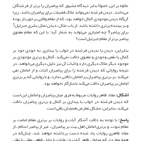
علاوه بر این، اصولاً بنابر دیدگاه مشهور که پیامبران را برتر از فرشتگان
می‌دانند، دیدن فرشته نمی‌تواند ملاک فضیلت برای پیامبران باشد، زیرا
آن‌گاه دیدن موجودی کمال خواهد بود، که از مقام والایی برخوردار بوده
و بر بیننده برتری داشته باشد. از باب مثال، دیدن تمثل بشری جبرئیل7
برای پیامبر9 چه امتیازی می‌تواند به شمار آید؛ با این که مقام معنوی
پیامبر برتر از مقام جبرئیل است؟
بنابراین، دیدن یا ندیدن فرشته در خواب یا بیداری، به خودی خود بر
کمال یا نقص وجودی و معنوی دلالت نمی‌کند، کمال و برتری موجودی بر
موجود دیگر ملاک دیگری دارد و اثبات آن نیز دلیل دیگری می‌خواهد، در
نتیجه روایاتی که دیدن فرشته را برای پیامبران اثبات و از امامان نفی
می‌کند، بر برتری پیامبران بر امامان دلالتی ندارد، و با روایاتی که بر برتری
امامان بر پیامبران دلالت می‌کند ناسازگار نخواهد بود.
اشکال:
مفاد ظاهر روایات مربوط به فرق میان پیامبران و امامان این است
که دیدن فرشته در خواب یا بیداری بر کمال و برتری پیامبران دلالت
می‌کند، بنابراین، مشکل تعارض همچنان باقی است.
پاسخ:
با توجه به دلالت آشکار آیات و روایات بر برتری مقام امامت بر
مقام نبوت، و برتری امامان اهل بیت بر پیامبران ـ‌ غیر از پیامبر اسلام ـ از
مفاد ظاهری روایات یاد شده دست برداشته خواهد شد، چنان‌که در
همة مواردی که مدلول ظاهر آیات یا روایات با دلیل قطعی عقلی یا نقلی