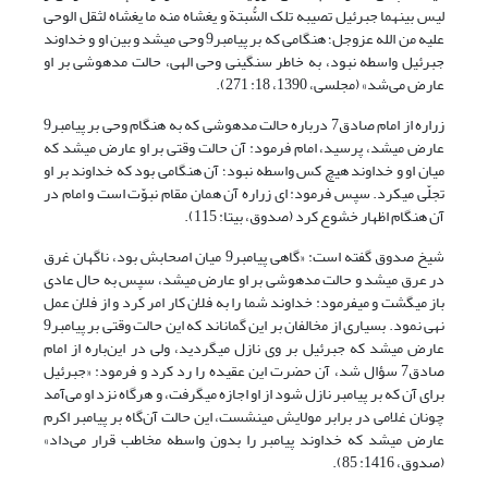
لیس بینهما جبرئیل تصیبه تلک السُّبتة و یغشاه منه ما یغشاه لثقل الوحی
علیه من الله عزوجل؛ هنگامی که بر پیامبر9 وحی می­شد و بین او و خداوند
جبرئیل واسطه نبود، به خاطر سنگینی وحی الهی، حالت مدهوشی بر او
عارض می‌شد» (مجلسی، 1390، 18: 271).
زراره از امام صادق7 درباره حالت مدهوشی که به هنگام وحی بر پیامبر9
عارض می‏شد، پرسید، امام فرمود: آن حالت وقتی بر او عارض می­شد که
میان او و خداوند هیچ کس واسطه نبود؛ آن هنگامی بود که خداوند بر او
تجلّی می‎کرد. سپس فرمود: ای زراره آن همان مقام نبوّت است و امام در
آن هنگام اظهار خشوع کرد (صدوق، بی‏تا: 115).
شیخ صدوق گفته است: «گاهی پیامبر9 میان اصحابش بود، ناگهان غرق
در عرق می‎شد و حالت مدهوشی بر او عارض می‎شد، سپس به حال عادی
باز می‎گشت و می‎فرمود: خداوند شما را به فلان کار امر کرد و از فلان عمل
نهی نمود. بسیاری از مخالفان بر این گمان‎اند که این حالت وقتی بر پیامبر9
عارض می‎شد که جبرئیل بر وی نازل می‎گردید، ولی در این‌باره از امام
صادق7 سؤال شد، آن حضرت این عقیده را رد کرد و فرمود: «جبرئیل
برای آن که بر پیامبر نازل شود از او اجازه می‎گرفت، و هر‎گاه نزد او می‌آمد
چونان غلامی در برابر مولایش می‎نشست، این حالت آن‌گاه بر پیامبر اکرم
عارض می‎شد که خداوند پیامبر را بدون واسطه مخاطب قرار می‌داد»
(صدوق، 1416: 85).