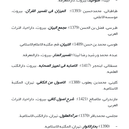
- (بی‏تا)؛
التوحید،
بیروت، دارالمعرفه.
طباطبائی، محمدحسین (1393)؛
المیزان فی تفسیر القرآن
، بیروت،
موسسه الاعلمی.
طبرسی، فضل بن الحسن (1379)؛
مجمع البیان
، بیروت، داراحیاء التراث
العربی.
طوسی، محمد بن حسن (1409)؛
التبیان،
قم، مکتبه الاعلام الاسلامی.
عبده، محمد و رشید رضا (بی‏تا)؛
تفسیر المنار
، بیروت، دارالمعرفه.
عسقلانی، ابن‏حجر (1417)؛
الاصابه فی تمییز الصحابه
، بیروت دارالکتب
العلمیه.
کلینی، محمدبن یعقوب (1388)؛
الاصول من الکافی
، تهران، المکتبة
الاسلامیه.
مازندرانی، ملاصالح (1421)؛
شرح اصول کافی
، بیروت، داراحیاء التراث
العربی.
مجلسی، محمدباقر (1370)؛
مرآه العقول
، تهران، دارالکتب الاسلامیة.
- (1390)؛
بحارالانوار
، تهران، المکتبه الاسلامیه.