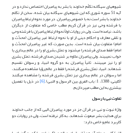
شیوه‏های سه‏گانه تکلّم خداوند با بشر به پیامبران اختصاص ندارد و در
آیه 51 سوره شوری که این شیوه‏های سه‏گانه بیان شده، سخن از تکلم
خداوند با بشر است نه با خصوص پیامبران. در مورد نحوه ارتباط پیامبران
با فرشته وحی نیز در قرآن کریم مطلب خاصی که متفاوت از دیگران
باشد، نیامده است. ولی در روایات اولاً نحوة ارتباط پیامبران با فرشته وحی
و تلقی معارف و احکام دینی از او با نحوه ارتباط غیر پیامبران (محدَّث و
امام) متفاوت بیان شده است. بدین صورت که غیر پیامبران (محدَّث و
امام) فقط صدای فرشته را می‏شنود و تمثل بشری او را در عالم بیداری یا
خواب نمی‏بیند. ولی پیامبران علاوه بر شنیدن صدای فرشته، تمثل بشری
او را نیز می‏بینند. ثانیاً پیامبران به دو گروه انبیاء و رسولان تقسیم
شده‏اند. انبیاء تمثل بشری فرشته را فقط در عالم رؤیا مشاهده می‏کنند،
اما رسولان در عالم بیداری نیز تمثل بشری فرشته را مشاهده می‏کنند
(کلینی، 1388، 1: باب الفرق بین الرسول و النبی).
[6]
در ذیل با تفصیل
بیشتری به این مطلب می‏پردازیم.
تفاوت نبی با رسول
واژة نبوت و نبی در قرآن جز در مورد پیامبران الهی که از جانب خداوند
برای هدایت بشر مبعوث شده­اند، به کار نرفته است، ولی در روایات دو
کاربرد عام و خاص دارد:
الف) کاربرد عام آن همة انسان­های صالح و پاک نهادی را که به گونه­ای با