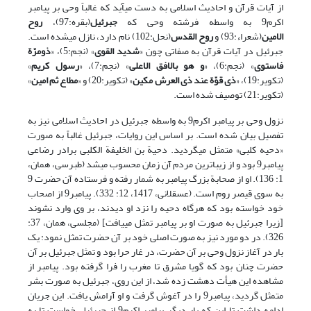
از آیات قرآن و احادیث اسلامی به دست می‎آید که غالباً وحی بر پیامبر
اکرم9 به واسطه فرشته وحی که
جبرئیل
(بقره:97)،
روح
الامین
(شعراء:93) و
روح القدس
(نحل:102) نام دارد، نازل می‎شده است.
جبرئیل در آیات قرآن به صفاتی چون «
شدید القوی
» (نجم:5)، «
ذومرّة
فاستوی
» (نجم:6)، «
و هو بالافق الاعلی
» (نجم:7)، «
رسول کریم
»
(تکویر:19)، «
ذی قوّة عند ذی العرش مکین
» (تکویر:20) و «
مطاع ثم امین
»
(تکویر:21) توصیف شده است.
نزول وحی بر پیامبر اکرم9 به واسطه جبرئیل در احادیث اسلامی نیز به
تفصیل بیان شده است. بر اساس این روایات، جبرئیل غالباً به صورت
«دحیه کلبی» متمثل می‏گردید. دحیة بن الخلیفة الکلبی برادر رضاعی
پیامبر9 بود و از زیباترین مردم آن زمان محسوب می­شد (طبرسی، همان،
1: 136). او از صحاب‍‍ة بزرگ پیامبر به شمار رفته و فرستاده آن حضرت 9
به سوی قیصر روم است. (عسقلانی، 1417، 12: 332). پیامبر9 از اصحاب
خود خواسته بود که هرگاه دحیه را نزد او دیدند، بر وی وارد نشوند
[زیرا جبرئیل به صورت او بر پیامبر تمثل می­یافت] (مجلسی، همان، 37:
326). در دو مورد نیز به صورت اصلی خود بر آن حضرت تمثل نمود: یک
بار در آغاز نزول وحی بر آن حضرت، در غار حرا بود و تمثل جبرئیل بر آن
حضرت چنان بود که گویا مشرق تا مغرب را فرا گرفته بود. پیامبر از
مشاهده این هیأت دهشت زده شد، از این روی، جبرئیل به صورت بشر
متمثل گردید، پیامبر9 را در آغوش گرفت و او آرامش یافت. این جریان
ادامه داشت تا این که بار دیگر پیامبر اکرم9 از جبرئیل خواست تا به