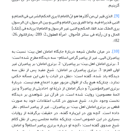
گزینیم.
[9]
. الذی ظهر لی من أکثرها هو انّ الامام لا یری الحکم الشرعی فی المنام و
النبی قدیراه فیه، و اما الفرق بین الامام و النبی و بین الرسول، ان الرسول
یری الملک عند القاء الحکم و النبی غیر الرسول و الامام لا یریانه فی [تلک]
الحال و ان رأیاه فی سائر الأحوال (مرأة العقول،2: 289؛ بحارالانوار،26:
82).
[10]
. در میان عالمان شیعه دربارة جایگاه امامان اهل بیت: نسبت به
پیامبران الهی ـ‌ غیر از پیامبر گرامی اسلام- سه دیدگاه مطرح شده است:
1. برتری امامان اهل بیت: بر پیامبران؛ 2. برتری امامان: بر پیامبران غیر
اولی العزم؛ 3. برتری پیامبران بر امامان:. شیخ مفید پس از نقل سه
دیدگاه یاد شده، گفته است: «عقل در اثبات یا نفی این مسأله حکمی
ندارد، چنان‌که هیچ یک از اقوال مزبور مورد اجماع هم نیست. دربارة
برتری امیرالمؤمنین7 و دیگر امامان از ذریّة او، احادیثی از پیامبر9 و نیز
ائمة معصومین: روایت شده است، در قرآن نیز شواهدی بر دیدگاه
نخست وجود دارد». شیخ صدوق در کتاب اعتقادات خود به صورت
قطعی بر برتری امامان اهل بیت: بر پیامبران ـ‌ غیر از پیامبر اسلام ـ نظر
داده است. آنچه وی در این‌‎باره گفته، در حقیقت برگرفته از روایات
بسیاری در این خصوص است، چنان‌که علامه مجلسی پس از نقل کلام
شیخ صدوق گفته است: «آنچه او درباره برتری پیامبر اسلام9 و امامان