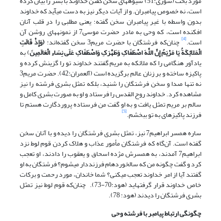
مورد بحث (شوری:51) شیوه­های سخن گفتن خداوند با بشر را بیان کرده
است، نه خصوص پیامبران. و از آیات دیگر نیز به دست می­آید که خداوند
بدون واسطه با غیر پیامبران سخن گفته؛ یعنی مطلبی را در قلب آنان
افکنده است، که وحی به مادر حضرت موسی7 از نمونه­های روشن آن
[4]
چنان‌که فرشتگان با حضرت مریم3 ‌سخن گفته‌اند:
(
وَإِذْ قَالَتِ
الْمَلائِکَةُ یَا مَرْیَمُ إِنَّ اللَّهَ اصْطَفَاکِ وَطَهَّرَکِ وَاصْطَفَاکِ عَلَى نِسَاءِ الْعَالَمِینَ
) به
یادآور هنگامی را که ملائکه به مریم گفتند خداوند تو را گزینش کرده و
پاکیزه ساخته و بر زنان عالم برگزیده است (آل‏عمران:42). حضرت مریم3
نه تنها صدا و سخن فرشتگان را شنید، بلکه تمثل بشری فرشته را نیز
مشاهده کرد. خداوند روح القدس را فرستاد و او به صورت بشری کامل و
سالم بر مریم تمثل یافت و به او گفت من فرستاده پروردگارت هستم تا
[5]
فرزند پاکیزه­ای به تو ببخشم.
ساره همسر ابراهیم7 ‌نیز، تمثل بشری فرشتگان را دیده و با آنان سخن
گفته است. آن‌گاه که فرشتگان مأمور عذاب و هلاک کردن قوم لوط نزد
ابراهیم7 آمدند، به همسرش مژده اسحاق و یعقوب را دادند، او تعجب
کرد و گفت چگونه من که سالخورده­ام فرزنددار می­شوم؟ فرشتگان به او
گفتند آیا از امر خداوند تعجب می­کنی؟ شما خاندان، مورد رحمت و برکات
خاص خداوند قرار گرفته­اید (هود:70-73). ‌ چنان‌که قوم لوط نیز تمثل
بشری فرشتگان را دیدند (هود: 78).
چگونگی ارتباط پیامبر با فرشته وحی