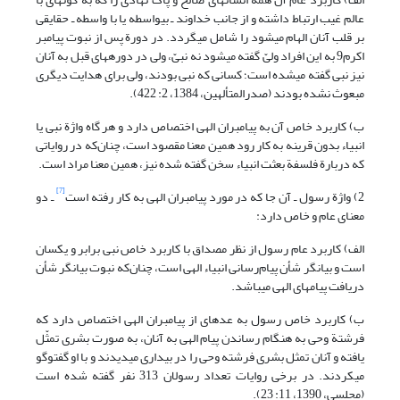
عالم غیب ارتباط داشته و از جانب خداوند ـ بی­واسطه یا با واسطه ـ حقایقی
بر قلب آنان الهام می­شود را شامل می‏گردد. در دورة پس از نبوت پیامبر
اکرم9 به این افراد ولیّ گفته می­شود نه نبیّ، ولی در دوره­های قبل به آنان
نیز نبی گفته می­شده است؛ کسانی که نبی بودند، ولی برای هدایت دیگری
مبعوث نشده بودند (صدرالمتألهین، 1384، 2: 422).
ب) کاربرد خاص آن به پیامبران الهی اختصاص دارد و هر گاه واژة نبی یا
انبیاء بدون قرینه به کار رود همین معنا مقصود است، چنان‌که در روایاتی
که دربارة فلسفة بعثت انبیاء سخن گفته شده نیز، همین معنا مراد است.
[7]
2) واژة رسول ـ‌ آن جا که در مورد پیامبران الهی به کار رفته است
ـ‌ دو
معنای عام و خاص دارد:
الف) کاربرد عام رسول از نظر مصداق با کاربرد خاص نبی برابر و یکسان
است و بیان­گر شأن پیام‌رسانی انبیاء‌ الهی است، چنان‌که نبوت بیان­گر شأن
دریافت پیام­های الهی می­باشد.
ب) کاربرد خاص رسول به عده­ای از پیامبران الهی اختصاص دارد که
فرشتة وحی به هنگام رساندن پیام الهی به آنان، به صورت بشری تمثّل
یافته و آنان تمثل بشری فرشته وحی را در بیداری می­دیدند و با او گفت­وگو
می­کردند. در برخی روایات تعداد رسولان 313 نفر گفته شده است
(مجلسی، 1390، 11: 23).