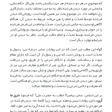
که موضوع در هر دو دسته از هر جهت یکسان باشد، ولی اگر حکم سلبی
و ایجابی در مورد دیدن فرشته ناظر به دو جهت مختلف باشد، ناسازگاری
رخ نخواهد داد. در موضوع بحث نیز همین گونه است، روایاتی که دیدن
فرشته توسط محدّث و امام را نفی می‌کند مربوط به دیدن آن، هنگام
آگاهی او نسبت به حکمی شرعی است، محدَّث و امام در این فرض فرشته
را در خواب و بیداری نمی‌بیند،‌ و تنها صدای او را می‌شنود، و روایاتی که بر
دیدن فرشته توسط محدّث و امام دلالت می‌کنند، ناظر به دیدن او در
شرایط و موارد دیگر است.
گواه این مطلب این است که در این روایات سخن دربارة نبی، رسول و
محدَّث است، و روشن است که نبی و رسول از آن جهت که دارای مقام
نبوت و رسالت‌اند، معارف و احکام شرعی را از طریق وحی دریافت
می‌کنند، اگر چه بر مسایل دیگری غیر از احکام و معارف شرعی نیز از
طریق وحی آگاه می‌شوند، ولی آنچه از عنوان و شأن نبوت و رسالت قبل از
هر چیز به دست می‌آید معارف و احکام شرعی است. بنابراین، به قرینة
سیاق، نفی دیدن فرشته توسط محدّث مربوط به دیدن او هنگامی است
که معرفت و حکمی شرعی را به محدَّث و امام القاء می‏کند.
بر این اساس، سخن پیامبر9 خطاب به حضرت علی7 که فرمود
«تری ما
أری»
با این روایات تبیین و مقیّد می‌شود، زیرا کلمة «ما» دیدن فرشته در
هر موردی را شامل می‌شود، ولی احادیث یاد شده آن‌را به غیر مورد القاء
احکام شرعی مقید می‌سازد، چنان‌که مواردی نیز که علی7 جبرئیل را به