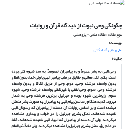
چگونگی وحی نبوت از دیدگاه قرآن و روایات
نوع مقاله : مقاله علمی - پژوهشی
نویسنده
علی ربانی گلپایگانی
چکیده
وحی الهی به بشر عموماً و به پیامبران خصوصاً، به سه شیوه کلی بوده
است: یکم. القاء معانی و حقایق در قلب پیامبر الهی یا ولی خدا، بدون لفظ و
بدون واسطه فرشته وحی. دوم. وحی از طریق الفاظ و بدون واسطه
فرشته وحی. سوم. وحی لفظی یا غیرلفظی بواسطه فرشته وحی. شیوه
سوم، رایج‏ترین شیوه بوده و جیرئیل برترین فرشته وحی به شمار
می‏رود، که به هنگام رساندن پیام الهی به پیامبران به صورت بشر متمثل
می‏شده است و بر اساس روایات آن دسته از پیامبران که رسولان الهی
نامیده شده‏اند، تمثل بشری جبرئیل را در خواب و بیداری مشاهده
می‏کردند، ولی آن دسته از پیامبران که انبیاء الهی نامیده شده‏اند، فقط
در عالم رؤیا تمثل بشری جبرئیل را مشاهده می‏کردند. ولی محَدَّث یا امام