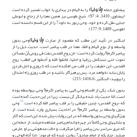
بیضاوی جمله
(
إِلَّا وَحْیاً
)
را به الهام در بیداری یا خواب تفسیر کرده است
(بیضاوی، 1410، 4: 97). شیخ طوسی نیز همین معنا را از زجاج و ابوعلی
جبایی نقل کرده و خود، وحی زبور به داود7 را از این قسم دانسته است
(طوسی، 1409، 9: 177).
ابن‏کثیر در تأیید این مطلب که مقصود از عبارت
(
إِلَّا وَحْیاً
)
وحی بدون
واسطه و از نوع الهام و القاء معنا در قلب پیامبر است، حدیث ذیل را از
پیامبر اکرم9 روایت کرده است: «ان روح القدس نفث فی روعی أنّ نفساً لن
تموت حتی تستکمل رزقها و اجلها، فاتقوا الله و أجملوا فی الطلب؛ روح
القدس، این حقیقت را در قلب من افکنده است که تا روزی و اجل فردی
پایان نیابد نخواهد مرد، پس پرهیزگار باشید و در طلب روزی راه اعتدال
را بپویید» (ابن‏کثیر، 1416،6: 215).
بدون شک، یکی از اقسام وحی الهی به پیامبر اکرم9 وحی بی­واسطه بوده
است، امّا حدیث یاد شده بیانگر آن نیست، زیرا در این حدیث آمده است
[1]
که «روح القدس» چنین حقیقتی را بر قلب پیامبر القا کرده است.
وحی
بدون واسطه بر پیامبر اکرم9 در احادیث بسیاری وارد شده است. از
ویژگی­های وحی بدون واسطه که در این روایات بیان شده، این است که آثار
و نشانه­های وحی کاملاً در چهره و اندام پیامبر مشاهده می­شد، از جمله این
که عرق سراسر بدن پیامبر را فرا می‏گرفت، و حالت مدهوشی بر او عارض
می­شد، چنان‌که از امام صادق7 روایت شده که فرمود: «إذا أتاه الوحی و