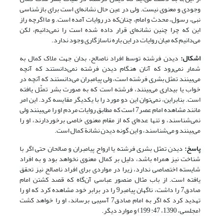
وجودی و معنوی نیست. ولی در عین حال نشانه‌ای است برای بازشناسی
نبی، رسول، محدث و امام، چنان‌که در روایات آمده است. و ما اگرچه راز
این که چرا چنین نشانه‌ای قرار داده شده است را نمی‌دانیم، لکن
می‌دانیم که میان روایات در این باره ناسازگاری وجود ندارد.
اشکال:
دیدن فرشته توسط افراد ناصالح، بدان جهت ملاک کمال به
شمار نمی‌رود که آنان هنگام دیدن فرشته نمی‌دانستند که آنچه
می‌بینند تمثل بشری فرشته است،‌ ولی پیامبران می‌دانستند که آنچه در
خواب یا بیداری می‌بینند، فرشته است که به صورت بشر تمثّل یافته
است. بنابراین، نمی‌توان این دو مورد را با یکدیگر مقایسه کرد. این امر
مانند مشاهده امام عصر7 است که مطابق روایات مردم او را می‌بینند ولی
نمی‌شناسند، و تنها عده‌ای که از مقام معنوی خاصی برخوردارند،‌ او را
می‌بینند و می‌شناسند، و این گونه دیدن نشانة کمال است.
پاسخ:
دیدن تمثل بشری فرشته یا ارواح پیامبران و صالحان حتی اگر با
شناخت نیز همراه باشد، دلیل بر کمال معنوی نخواهد بود و به افراد
شایسته اختصاصی ندارد، زیرا در مواردی برای افراد ناصالح نیز تحقق
یافته است. از باب مثال منصور عباسی آن‌گاه که قصد کشتن امام
صادق7 را داشت، ناگهان پیامبر9 را در برابر خود مشاهده کرد که او را
تهدید کرد که اگر به امام صادق7 آسیبی برساند، او را خواهد کشت
(مجلسی، 1390، 47: 199) و موارد دیگر.