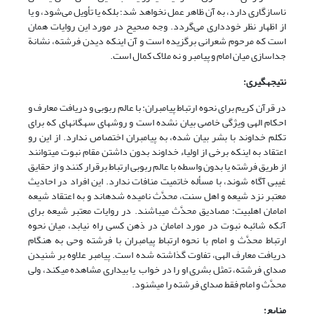
ناسازگاری دارد، به آن ظاهر عمل نخواهد شد؛ بلکه یا تأویل می‌شود، و یا
از اظهار نظر خودداری می‌گردد. وجه صحیح در مورد این روایات همان
است که مرحوم شعرانی برگزیده است و آن این‎که دیدن فرشته، نشانة
جداسازی میان امام و پیامبر و نه ملاک کمال است.
نتیجه‏گیری:
در قرآن کریم برای نحوه ارتباط پیامبران: با عالم ربوبی و دریافت معارف و
احکام الهی ویژگی خاصی بیان نشده است و روش‏های سه‏گانه‏ای که برای
تکلم خداوند با بشر بیان شده، به پیامبران اختصاص ندارد. از این رو
اعتقاد به اینکه برخی از اولیاء خداوند بدون داشتن مقام نبوت می‏توانند
از طریق فرشته یا بدون واسطه با عالم ربوبی ارتباط برقرار کنند و از حقایق
غیبی آگاه شوند، با مسأله خاتمیت منافات ندارد. این افراد در احادیث
معتبر نزد شیعه و اهل سنت، محدَّث نامیده شده‏اند و به اعتقاد شیعه
امامان اهل‏بیت: مصادیق محدَّث می‏باشند. در روایات معتبر شیعه برای
آنکه شائبه نبوت در مورد امامان در ذهن کسی راه نیابد، میان نحوه
ارتباط محدَّث و امام با نحوه ارتباط پیامبران با فرشته وحی به هنگام
دریافت معارف الهی، تفاوت گذاشته شده است. پیامبر علاوه بر شنیدن
صدای فرشته، تمثل بشری او را در خواب یا بیداری مشاهده می‏کند، ولی
محدَّث و امام فقط صدای فرشته را می‏شنود.
منابع: