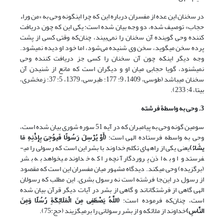
در سخنان این عده از مفسران درباره این که چرا این‏گونه وحی به «من وراء
حجاب» توصیف شده، دو وجه بیان شده است: یکی این که چون دریافت
کننده وحی گوینده آن سخنان را نمی‌بیند، چنان‌که وقتی کسی از پشت
پرده سخن می­گوید، سخن وی شنیده می‌شود، اما خود او دیده نمی‎شود.
وجه دیگر این‎که چون آن سخنان را کسی جز دریافت کننده وحی
نمی‎شنود، گویا حجابی میان او و دیگران است که مانع از شنیدن آن
سخنان می‎باشد (طوسی، 1409، 9: 177؛ طبرسی، 1379، 5: 37؛ زمخشری،
بی‏تا، 4: 233).
3. وحی به واسطة فرشته
سومین گونه وحی به پیامبران که در آیه 51 سوره شوری بیان شده است،
وحی به واسطه فرستاده الهی است:
(
أَوْ یُرْسِلَ رَسُولًا فَیوُحِیَ بِإِذْنِهِ مَا
یشَاءُ
)
یعنی یکی از راه‎های تکلم خداوند با بشر این است که رسولی را می­
فرستد و او به اذن پروردگار آنچه را که خداوند می­خواهد به بشر
(برگزیده) وحی می­کند. دیدگاه مشهور میان مفسران این است که مقصود
از رسول در این‌جا فرشته است نه رسول بشری. این مطلب که رسولان
الهی گاهی از فرشتگان­اند و گاهی از بشر در آیات دیگر قرآن بیان شده
است، چنان‌که فرموده است:
(
اللَّهُ یَصْطَفِی مِنَ الْمَلَائِکَةِ رُسُلًا وَمِنَ
النَّاسِ
)
خداوند از ملائکه و از بشر رسولانی را برمی‏گزیند (حج:75).