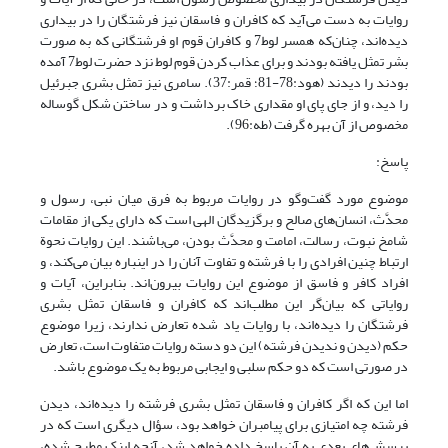
روایات به دست می‌آید که کافران و فاسقان نیز فرشتگان را در بیداری
دیده‌اند، چنان‌که همسر لوط7 و کافران قوم او فرشتگانی که به صورت
بشر تمثل یافته بودند و برای عذاب کردن قوم لوط نزد حضرت لوط7 آمده
بودند را دیدند (هود:78-‌81؛ قمر:37). سامری نیز تمثل بشری جبرئیل
را دید، و از جای پای او مقداری خاک برداشت و در ساختن شکل گوساله
مخصوص از آن بهره گرفت (طه:96).
پاسخ:
موضوع مورد گفت‌وگو در روایات مربوط به فرق میان نبی، رسول و
محدَّث، انسان‌های صالح و برگزیدگان الهی است که دارای یکی از مقامات
شامخ نبوت،‌ رسالت، امامت و محدَّث بودن، می‌باشند. این روایات نحوة
ارتباط چنین افرادی را با فرشته و تفاوت آنان را در این‏باره بیان می‌کند، و
افراد کافر و فاسق از موضوع این روایات بیرون‌‎اند. بنابراین،‌ آیات و
روایاتی که بیان‌گر این مطلب‌اند که کافران و فاسقان تمثل بشری
فرشتگان را دیده‌اند،‌ با روایات یاد شده تعارض ندارند، زیرا موضوع
حکم (دیدن و ندیدن فرشته) این دو دسته روایات متفاوت است،‌ تعارض
در صورتی است که دو حکم سلبی و ایجابی مربوط به یک موضوع باشد.
اما این که اگر کافران و فاسقان تمثل بشری فرشته را دیده‌اند، دیدن
فرشته چه امتیازی برای پیامبران خواهد بود، سؤال دیگری است که در
پرسش‌های بعدی به آن پاسخ داده خواهد شد، آنچه اینک مطرح شده،‌