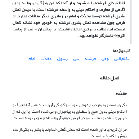
فقط صدای فرشته را می‏شنود و از آنجا که این ویژگی مربوط به زمان
آگاهی از معارف و احکام دینی به واسطه فرشته است، با دیدن تمثل
بشری فرشته توسط محَدَّث و امام در زمان‏های دیگر منافات ندارد. از
طرفی چون مشاهده تمثل بشری فرشته به خودی خود نشانه کمال
نیست، این مطلب با برتری امامان اهل‏بیت
:
بر پیامبران - غیر از پیامبر
اکرم
9
- ناسازگار نخواهد بود.
کلیدواژه‌ها
تکلم الهی
وحی
فرشته
نبی
رسول
محَدَّث
امام
اصل مقاله
مقدّمه
یکی از مسایل مهم درباره وحی نبوت، چگونگی آن‎ است؛ یعنی آیا معارف و
احکام دینی بدون هیچ واسطه­ای به پیامبران وحی شده است، یا این که از
طریق واسطه بوده است، و در فرض دوم، آن واسطه چه چیز بوده است؟
قرآن کریم یادآور شده است که سخن گفتن خداوند با بشر به یکی از سه
روش امکان‏پذیر است: