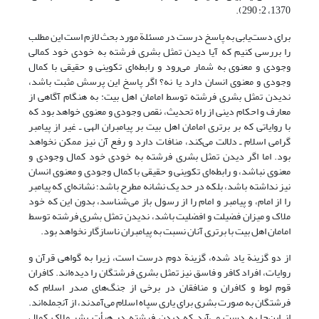
1370، 2: 290).
برای دست‌یابی به پاسخ درست در مسئلة مورد بحث لازم است این مطلب
را بررسی کنیم که آیا دیدن تمثل بشری فرشته به خودی خود کمالی
وجودی و معنوی به شمار می‌رود و رابطه‌ای تکوینی و حقیقی با کمال
وجودی و معنوی انسان دارد یا نه؟ اگر پاسخ این پرسش مثبت باشد،
ندیدن تمثل بشری فرشته توسط امامان اهل بیت: به هنگام آگاهی از
معارف و احکام دینی از راه تحدیث، نقص وجودی و معنوی خواهد بود که
با روایاتی که بر برتری امامان اهل بیت بر پیامبران الهی ـ غیر از پیامبر
گرامی اسلام ـ دلالت می‌کند، منافات دارد و رفع آن نیز ممکن نخواهد
بود. اما اگر دیدن تمثل بشری فرشته به خودی خود کمال وجودی و
معنوی نباشد، و رابطه‌ای تکوینی و حقیقی با کمال وجودی و معنوی انسان
نیز نداشته باشد، بلکه در حد یک نشانه مطرح باشد؛ نشانه‌ای که پیامبر
را از امام، و پیامبر و امام را از رسول باز می‌شناسد، بدون این که خود
ملاک و میزان فضیلت و افضلیت باشد، ندیدن تمثل بشری فرشته توسط
امامان اهل بیت با برتری آنان نسبت به پیامبران ناسازگار نخواهد بود.
از دو گزینة یاد شده، گزینة دوم درست است، زیرا به گواهی قرآن و
روایات، افراد کافر و فاسق نیز تمثل بشری فرشتگان را دیده‌اند. کافران
قوم لوط و کافران و منافقان در برخی از جنگ‌های صدر اسلام که
فرشتگان به صورت بشری برای یاری سپاه اسلام می‌آمدند، از آن‏جمله‌اند.
از این‌جا به دست می‌آید که دیدن فرشته در هیأت بشر ملاک کمال