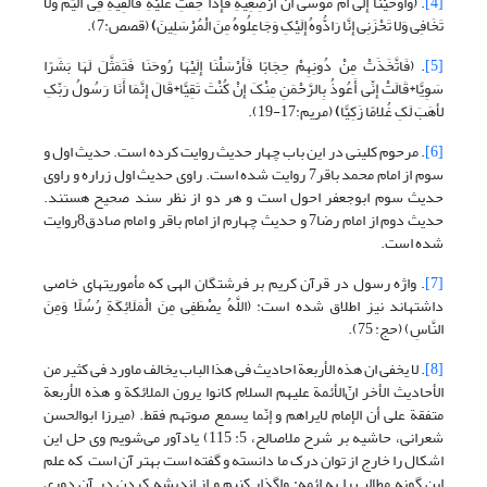
[4]
. (وَأَوْحَیْنَا إِلَى أُمِّ مُوسَى أَنْ أَرْضِعِیهِ فَإِذَا خِفْتِ عَلَیْهِ فَأَلْقِیهِ فِی الْیَمِّ وَلا
تَخَافِی وَلا تَحْزَنِی إِنَّا رَادُّوهُ إِلَیْکِ وَجَاعِلُوهُ مِنَ الْمُرْسَلِینَ
)
(قصص:7).
[5]
. (فَاتَّخَذَتْ مِنْ دُونِهِمْ حِجَابًا فَأَرْسَلْنَا إِلَیْهَا رُوحَنَا فَتَمَثَّلَ لَهَا بَشَرًا
سَوِیًّا*قَالَتْ إِنِّی أَعُوذُ بِالرَّحْمَنِ مِنْکَ إِنْ کُنْتَ تَقِیًّا*قَالَ إِنَّمَا أَنَا رَسُولُ رَبِّکِ
لأهَبَ لَکِ غُلامًا زَکِیًّا
)
(مریم:17-19).
[6]
. مرحوم کلینی در این باب چهار حدیث روایت کرده است. حدیث اول و
سوم از امام محمد باقر7 روایت شده است. راوی حدیث اول زراره و راوی
حدیث سوم ابوجعفر احول است و هر دو از نظر سند صحیح هستند.
حدیث دوم از امام رضا7 و حدیث چهارم از امام باقر و امام صادق8روایت
شده است.
[7]
. واژه رسول در قرآن کریم بر فرشتگان الهی که مأموریت­های خاصی
داشته­اند نیز اطلاق شده است: (اللَّهُ یصْطَفِی مِنَ الْمَلَائِکَةِ رُسُلًا وَمِنَ
النَّاسِ) (حج: 75).
[8]
. لا یخفی ان هذه الأربعة احادیث فی هذا الباب یخالف ماورد ‌فی کثیر من
الأحادیث الأخر انّ‌الأئمة علیهم السلام کانوا یرون الملائکة و هذه الأربعة
متفقة علی أن الإمام لایراهم و إنّما یسمع صوتهم فقط. (میرزا ابوالحسن
شعرانی، حاشیه بر شرح ملاصالح، 5: 115) یادآور می‌شویم وی حل این
اشکال را خارج از توان درک ما دانسته و گفته است بهتر آن ‎است که علم
این گونه مطالب را به ائمه: واگذار کنیم و از اندیشه کردن در آن دوری