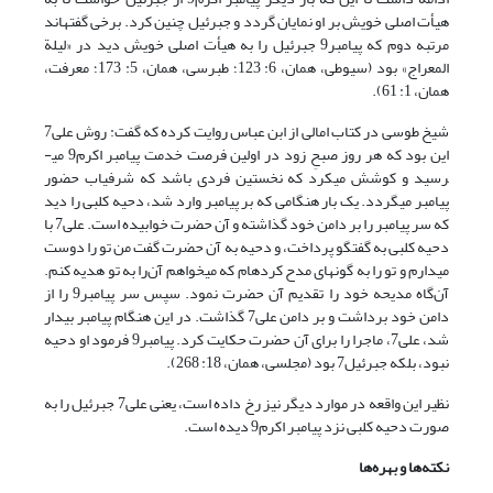
هیأت اصلی خویش بر او نمایان گردد و جبرئیل چنین کرد. برخی گفته­اند
مرتبه دوم که پیامبر9 جبرئیل را به هیأت اصلی خویش دید در «لیلة
المعراج» بود (سیوطی، همان، 6: 123؛ طبرسی، همان، 5: 173؛ معرفت،
همان، 1: 61).
شیخ طوسی در کتاب امالی از ابن عباس روایت کرده که گفت: روش علی7
این بود که هر روز صبحِ زود در اولین فرصت خدمت پیامبر اکرم9 می­
رسید ‌و کوشش می­کرد که نخستین فردی باشد که شرفیاب حضور
پیامبر می­گردد. یک بار هنگامی که بر پیامبر وارد شد، دحیه کلبی را دید
که سر پیامبر را بر دامن خود گذاشته و آن حضرت خوابیده است. علی7 با
دحیه کلبی به گفتگو پرداخت، و دحیه به آن حضرت گفت من تو را دوست
می­دارم و تو را به گونه­ای مدح کرده­ام که می­خواهم آن‌را به تو هدیه کنم.
آن‌گاه مدیحه خود را تقدیم آن حضرت نمود. سپس سر پیامبر9 را از
دامن خود برداشت و بر دامن علی7 گذاشت. در این هنگام پیامبر بیدار
شد، علی7، ماجرا را برای آن حضرت حکایت کرد. پیامبر9 فرمود او دحیه
نبود، بلکه جبرئیل7 بود (مجلسی، همان، 18: 268).
نظیر این واقعه در موارد دیگر نیز رخ داده است، یعنی علی7 جبرئیل را به
صورت دحیه کلبی نزد پیامبر اکرم9‌ دیده است.
نکته‌ها و بهره‌ها