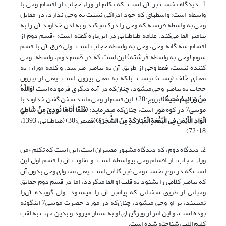
1. دیدگاه نخست بر آن ‎است که تکلم از وراء حجاب از اقسام وحی با
واسطه است؛ واسطه‎ای که خود ادراکی نسبت به وحی ندارد، در مقابل
وحی به واسطه فرشته که وحی را درک می‎کند و به اذن خداوند آن‌ را به
پیامبر القا می‌کند. علامه طباطبایی در این‌باره گفته است: «قسم دوم از
اقسام سه گانه وحی، وحی به واسطه حجاب است، ولی فرق آن با قسم
سوم (وحی به واسطه فرشته) این است که در قسم دوم، واسطه، وحی
کننده نیست، فقط وحی از طریق آن به پیامبر می­رسد. و کلمه «وراء» به
معنای خَلف (پشت) نیست. بلکه به معنی بیرون است، یعنی از بیرون
حجاب به پیامبر وحی می­شود، چنان‌که در آیه دیگری فرموده است
(
وَاللَّهُ
مِنْ وَرَائِهِمْ مُحِیطٌ
)
(بروج:20). این قسم از وحی مانند سخن گفتن خداوند با
موسی7 در کوه طور است، چنان‌که می­فرماید:
(
فَلَمَّا أَتَاهَا نُودِیَ مِنْ شَاطِئِ
الْوَادِ الْأَیْمَنِ فِی الْبُقْعَةِ الْمُبَارَکَةِ مِنَ الشَّجَرَةِ
)
(قصص:30) (طباطبائی، 1393،
18: 72).
2. دیدگاه دوم، که دیدگاه مشهور مفسران است، این است که تکلم «من
وراء حجاب» از اقسام وحی بی­واسطه است، و تفاوت آن با قسم اول این
است که در نوع نخست وحی غیر کلامی است، یعنی محتوای وحی بدون آن
که پیامبر کلامی را بشنود به قلب او القا می­گردد، اما در قسم دوم حقایق
وحیانی از طریق سخنانی که پیامبر آن ‌را می­شنود، ولی گوینده آن‌را
نمی‏بیند، بر او وحی می­شود، چنان‌که در مورد حضرت موسی7 این‏گونه
بوده است، و این امر از ویژگی­های او به شمار می­رود و بدین جهت به لقب
کلیم اللهی شناخته شده است.