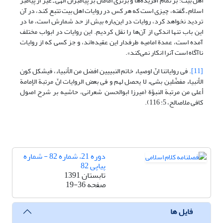
اهل بیت: بر تمام آفریده‌ها و برتری امامان بر پیامبران الهی ـ غیر از پیامبر
اسلام ـ گفته، چیزی است که هر کس در روایات اهل بیت تتبع کند، در آن
تردید نخواهد کرد، روایات در این‌باره بیش از حد شمارش است، ما در
این باب تنها اندکی از آن‌ها را نقل کردیم. این روایات در ابواب مختلف
آمده است، عمدة امامیه طرفدار این عقیده‌اند، و جز کسی که از روایات
ناآگاه است آنرا انکار نمی‌کند».
[11]
. فی روایاتنا انّ اوصیاء خاتم النبییین افضل من الأنبیاء، فیشکل کون
الأنبیاء مفضَّلین بشیء لا یحصل لهم و فی بعض الروایات انّ مرتبة الإمامة
أعلی من مرتبة النبوّة (میرزا ابوالحسن شعرانی، حاشیه بر شرح اصول
کافی ملاصالح، 5: 116).
دوره 21، شماره 82 - شماره
پیاپی 82
تابستان 1391
صفحه
19-36
فایل ها