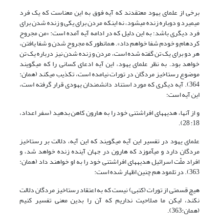
برخی از علمای یهود معتقدند که آیه فوق به این معناست که یک فرد
می‏میرد و دوباره زنده می‏شود، نه اینکه مردن برای یکی و زنده شدن برای
فرد دیگری باشد؛ به این دلیل که در ادامه آیه آمده است: «من مجروح
کرده‏ام و خودم شفا خواهم داد». همان‏طور که مجروح شدن و شفا یافتن،
هر دو برای یک تن گفته شده است، مردن و زنده شدن نیز درباره یک تن
خواهد بود. به نظر علمای یهود، این آیه ادعای کسانی را که می‏گویند
موضوع رستاخیز مردگان در تورات نیامده است، تکذیب می‏کند (همان:
364). آیه دیگری که مورد استناد دانشمندان یهودی قرار گرفته است،
این آیه است:
و از آنها، هدیه‏های افراشتنی خود را به هارون کاهن بدهید (سفر اعداد،
18: 28).
علمای یهود در تفسیر این آیه می‏گویند که این آیه، دلالت بر رستاخیز
مردگان دارد و می‏آموزد که هارون در جهان آینده زنده خواهد شد، و
افراد ملّت اسرائیل هدیه‏های افراشتنی خود را به او خواهند داد (همان:
363). در تلمود هم چنین اظهار شده است:
هیچ قسمتی از تورات (کتبی) نیست که به اعتقاد رستاخیز مردگان دلالت
نکند، لیکن ما صلاحیت نداریم که آن را بدین معنی تفسیر کنیم
(همان:363).