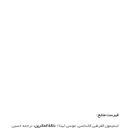
فهرست منابع:
ابن‏میمون‏ القرطبی الاندلسی، موسی (بی‏تا)؛
دلالة الحائرین،
ترجمه حسین