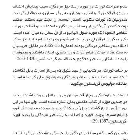
عدم صراحت تورات در مورد رستاخیز مردگان، سبب پیدایش اختلاف
بین دو فرقه بزرگ و اصلی یهودیان، یعنی فریسیان و صدوقیان گردید.
صدوقیان که تورات مکتوب (اسفار خمسه) را حجّت می‏دانستند، معتقد
بودند که در آن ذکری از رستاخیز مردگان نیامده است و فقط در تورات
شفاهی (تلمود) که مورد قبول آنها نبود، از آن سخن به میان آمده است.
یکی دیگر از فرقه‏های یهود به نام شومرونی‏ها یا سامره‏ای‏ها نیز منکر
اعتقاد به رستاخیز مردگان بودند (همان:363-365). در مقابل، فریسیان
به بعث بعد از موت و قیام اموات و روز داوری، ایمان داشتند و صدوقیان
را به علت انکار رستاخیز محکوم به ضلالت می‏کردند (ناس،1370: 550).
بر خلاف تورات، در کتاب‏هایی از عهد عتیق که پس از اسارت بابل نگاشته
شده است، اعتقاد به رستاخیز مردگان به وضوح بیان گردیده است؛
چنانکه جولیوس گرینستون می‏گوید:
اعتقاد به جاودانگی روح از قدیم میان بنی اسرائیل وجود داشته است و
در چندین مورد از کتاب مقدس بدان اشاره شده است، ولی تنها در این
دوران [پس از بازگشت از بابل] بود که آن باور با عقیده به جاودانگی قوم
و قیام مسیحا پیوند خورد و اعتقاد به رستاخیز مردگان را پدید آورد
(گرینستون،1387: 39).
نخستین کسی که رستاخیز مردگان را به شکل عقیده بیان کرد اشعیا
بود: