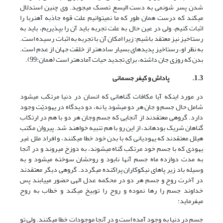
شدن پسر شونمی به دست الیسع تمسک می‏جوید. وی چنین استدلال
می‏کند که درست همان طور که ما نمی‏توانیم علت قوه جاذبه آهنربا را
اثبات کنیم، ولی در عین حال به علت تجربه باید آن را بپذیریم، باید به
رستاخیز نیز معتقد باشیم؛ زیرا امکان آن با تجربه به اثبات رسیده است.
به نظر او، رستاخیز پدیده‏ای بسیار ساده‏تر از خلقت جهان از عدم است.
بدن که روزی جان داشته، برای تجدید حیات آماده‏تر است (همان:99).
1.3.
پاداش و کیفر جسمانی
در مورد اینکه آیا مکافات گناهانی که انسان در دنیا مرتکب می‏شود
شامل حال جسم و جان هر دو می‏شود یا نه، دو دیدگاه در یهودیّت وجود
دارد. گروهی معتقدند از آن‏جایی که جسم وجان هر دو با هم در ارتکاب
گناهان شریک بوده‏اند، از این رو با هم تنبیه خواهند شد. پیروان مکتب
هیلل معتقدند که یهودیانی که با بدن خود خطا می‏کنند، و افراد ملل غیر
یهودی که با جسم خود مرتکب گناه می‏شوند، به دوزخ می‏روند و در آنجا
به مدت دوازده ماه جسم آنها نابود و روحشان سوخته می‏شود و به
وسیله باد زیر پاهای نیکوکاران پراکنده می‏گردد. گروهی دیگر معتقدند
در آخرت روح و جسم هر دو در محکمه عدل الهی حضور می‏یابند پس
خداوند جسم را رها نموده و روح را توبیخ می‏کند و خطاب به روح
می‏فرماید:
جسم در دنیا به وجود آمده است و در آنجا موجودات خطا می‏کنند. ولی تو