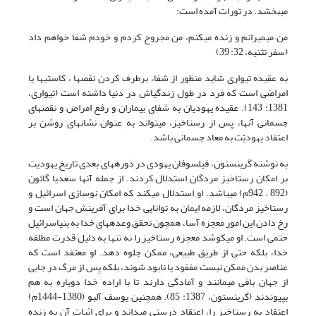
می‏بخشد. در تورات آمده است:
من می‏میرانم و زنده می‏کنم، من مجروح کردم و خودم شفا خواهم داد
(سفر تثنیه، 32: 39)
به عقیده تیواری شاید منظور از شفا، برطرف کردن نقص‏ها ، کاستی‏ها یا
امراضی است که فرد در طول زندگی‏اش در دنیا داشته است (تیواری،
1381: 143). عقیده یهودیان به شفای بیماران و رفع امراض و نقص‏های
جسمانی آنها، پس از رستاخیز، می‏تواند به عنوان نشانه‏ای روشن بر
اعتقاد یهودیّت به معاد جسمانی باشد.
به نوشته گرینستون، فیلسوفان یهودی در دوره‏های بعدی تاریخ یهودیت
بر امکان رستاخیز مردگان استدلال کردند. از جمله آن‏ها سعدیا گائون
(892 – 942م) می‏باشد. او استدلال می‏کند که امکان نوسازی اسرائیل و
رستاخیز مردگان، لازمه ایمان به توانایی خدا برای آفرینش جهان است و
رخ دادن این امور معجزه آسا، همچون تحقق وعده‏های خدا به بنی‏اسرائیل
حتمی است. او می‏کوشد معجزه رستاخیز را نه تنها به دلیل قدرت مطلقه
خدا، بلکه حتی از طریق طبیعی، ممکن جلوه دهد. او معتقد است که
عناصر بدن ممکن نیست مفقود یا نابود شوند، بلکه پس از مرگ در جایی
از جهان باقی می‏مانند و آمادگی دارند تا با اراده خدا دوباره به هم
بپیوندند (گرینستون، 1387: 85). همچنین یوسف آلبو (1380-1444م)
اعتقاد به رستاخیز را، اعتقاد درستی می‏داند و برای اثبات آن به زنده