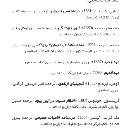
انتشارات حیات ابدی.
تیواری، کدارنات (1381)؛
دین‏شناسی تطبیقی
، ترجمه مرضیه شنکائی،
تهران، انتشارات سمت.
چایدستر، دیوید (1380)؛
شور جاودانگی
، ترجمه غلامحسین توکلی، قم،
مرکز مطالعات و تحقیقات ادیان و مذاهب.
دمشقی، یوحنا (1991)؛
المئه مقالة فی الایمان الارتوذکسی
، ترجمه عربی
الارشمندریت أدریانوسشکور، لبنان، منشورات المکتبة ابوالسیهل.
عهد جدید
(1357)؛ تهران، سازمان ترجمه تفسیری کتاب مقدس.
عهد قدیم
(1368)؛ تهران، انجمن کتاب مقدس.
کوهن، ابرهام (1382)؛
گنجینه‏ای از
تلمود
، ترجمه امیر فریدون گرگانی،
تهران، اساطیر.
گرینستون، جولیوس (1387)؛
انتظار مسیحا در آیین یهود
، ترجمه حسین
توفیقی، قم، انتشارات دانشگاه ادیان و مذاهب.
مک گراث، آلیستر (1384)؛
درسنامه الاهیات مسیحی
، ترجمه بهروز
حدادی، قم، مرکز مطالعات و تحقیقات ادیان و مذاهب.