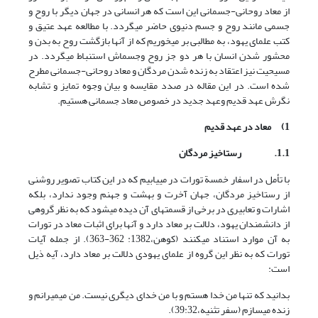
از معاد روحانی-جسمانی این است که هر انسانی در جهان دیگر با روح و
جسمی مانند روح و جسم دنیوی حاضر می‏گردد. با مطالعه عهد عتیق و
کتب علمای یهود، به مطالبی بر می‏خوریم که از آنها بازگشت روح به بدن و
محشور شدن انسان با هر دو جز روح وجسم‏اش استنباط می‏گردد. در
مسیحیت نیز اعتقاد به زنده شدن مردگان و معاد روحانی-جسمانی مطرح
شده است. در این مقاله در صدد مقایسه و بیان وجوه تمایز و تشابه
نگرش عهد قدیم وعهد جدید در خصوص معاد جسمانی هستیم.
1)
معاد در عهد قدیم
1.1.
رستاخیز مردگان
با تأمل در اسفار خمسة تورات در می‏یابیم که در این کتاب تصویر روشنی
از رستاخیز مردگان، جهان آخرت و بهشت و جهنم وجود ندارد، بلکه
اشارات و تعابیری در برخی از قسمت‏های آن دیده می‏شود که به نظر گروهی
از دانشمندان یهود، دلالت بر معاد دارد و آنها برای اثبات معاد در تورات
به آن موارد استناد می‏کنند (کوهن،1382: 362-363). از جمله آیات
تورات که به نظر این گروه از علمای یهودی دلالت بر معاد دارد، آیه ذیل
است:
بدانید که تنها من خدا هستم و با من خدای دیگری نیست. من می‏میرانم و
زنده می‏سازم (سفر تثنیه،39:32).