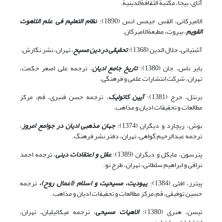
آتای، بی‏جا، مکتبة الثقافةالدینیة.
الامیرکانی، القس جیمس انس (1890)؛
نظام التعلیم فی علم اللاهوت
القویم
، بیروت، مطبعةالامیرکان.
آشتیانی، جلال الدین (1368)؛
تحقیقی در دین مسیح
، تهران، نشر نگارش.
بایر ناس، جان (1380)؛
تاریخ جامع ادیان
، ترجمه علی اصغر حکمت،
تهران، شرکت انتشارات علمی و فرهنگی.
برنتل، جرج (1381)؛
آیین کاتولیک
، ترجمه حسن قنبری، قم، مرکز
مطالعات و تحقیقات ادیان و مذاهب.
بوش، ریچارد و دیگران (1374)؛
جهان مذهبی ادیان در جوامع امروز
،
ترجمه عبدالرحیم گواهی، تهران، دفتر نشر فرهنگ.
پترسون، مایکل و دیگران (1389)؛
عقل و اعتقادات دینی
، ترجمه احمد
نراقی و ابراهیم سلطانی، تهران، طرح نو.
پیترز، اف‏ئی (1384)؛
یهودیت، مسیحیت و اسلام (اعمال روح)،
ترجمه
حسین توفیقی، قم،مرکز مطالعات و تحقیقات ادیان و مذاهب.
تیسن، هنری (1380)؛
الاهیات مسیحی
، ترجمه میکائیلیان، تهران،