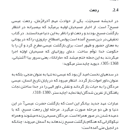
2.4.
رجعت
در اندیشه مسیحیّت، یکی از حوادث مهم آخرالزّمان، رجعت عیسی
مسیح7 است. از اخبار مسیحیان اولیه برمی‏آید که بی‏صبرانه در انتظار
بازگشت مسیح بودند و رجعت او را ناظر به این دنیا می‏دانستند. در کتاب
تحقیقی در دین مسیح آمده است پولس اصطلاح «پاروزی» را که در یونانی
به معنای حضور و ظهور است، برای بازگشت عیسی مطرح کرد و آن را با
حکومت خدا توأم ساخت. دعای روزانه‏ای که مسیحیان اولیّه اجرا
می‏کردند به این جمله ختم می‏شد که «ماراناتا»، یعنی سرور بیا (آشتیانی،
1368: 305). دیوید چایدستر می‏گوید:
در سده‏های نخست امید آن بود که عیسی نه تنها به عنوان منجی، بلکه به
عنوان داور اموات باز گردد. انتظار می‏رود که در پایان تاریخ انسان، عیسی
مردگان را به حیات باز گرداند و نقش داور الهی را در جدا ساختن نجات
یافتگان از نفرین شدگان ایفا نماید (چایدستر، 1380: 318).
عبارات عهد جدید بیان‏گر این است که بازگشت حضرت عیسی7 در این
دنیا و طی دو مرحله صورت می‏گیرد. مرحله اول رجعت مسیح، که با
دمیده شدن در صور همراه است، مردگان مسیحی زنده می‏شوند و همراه
نیکوکارانی که هنگام بازگشت مسیح زنده‏اند به آسمان می‏روند؛ چنان‏که
در انجیل متی آمده است: