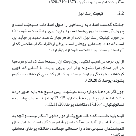
می‏آفریدند (پترسون و دیگران، 1379: 319-320).
2.2.
کیفیت رستاخیز
چنانکه گذشت اعتقاد به رستاخیز از اصول اعتقادات مسیحیّت است و
پیروان آن معتقدند روزی همه انسان‏ها برای داوری برانگیخته می‏شوند؛ امّا
در مورد کیفیت رستاخیز، آنچه از ظاهر عبارات عهد جدید بر می‏آید این
است که معاد، جسمانی-روحانی است. برخی از فقرات کتاب مقدس که از
آنها معاد جسمانی برداشت می‏شود از این قرارند:
از این حرف من تعجب نکنید، چون وقت آن رسیده است که تمام مرده‏ها
در قبر صدای مرا بشنوند و از قبر بیرون بیایند، تا کسانی که خوبی
کرده‏اند به زندگی جاوید برسند و کسانی که بدی کرده‏اند، محکوم
بشوند (یوحنا، 5: 28ـ29).
چون اگر مرده‏ها دوباره زنده نمی‏شوند، پس مسیح هم باید هنوز مرده
باشد (نامه اول پولس به قرنتیان، 15: 13؛و نیز نامه اول پولس به
تسالونیکیان، 4: 16ـ17؛ مکاشفه یوحنا، 20: 11ـ13).
البته باید دانست که دلالت هیچ یک از موارد فوق آشکار نیست و آنچه به
صورت قطعی از آنها بر می‏آید، اصل قیام مردگان است. با این حال
اندیشمندان مسیحی معاد را جسمانی می‏دانند؛ چنانکه یوحنای دمشقی
می‏گوید: