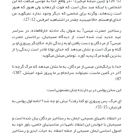
12: 26) و چنین نتیجه می‏گیرد: «در واقع خدا به موسی می‏گفت که این
اشخاص با اینکه صد سال است که فوت کرده‏اند ولی هنوز که هنوز
است زنده‏اند، وگرنه برای شخصی که دیگر وجود ندارد نمی‏گوید من
خدای او هستم. حالا می‏بینید چقدر در اشتباهید (مرقس، 12: 27).
رستاخیز حضرت عیسی7 به عنوان یک حادثه خارق‏العاده، در سراسر
عهد جدید ثبت شده است. از دیدگاه مسیحیان، برخاستن حضرت
عیسی7 از مردگان و دست یافتن او به زندگی تازه، حکایت‏گر پیروزی او بر
گناه و مرگ است و نشان می‏دهد که خدای توانا قادر است زندگی را از
بدترین گونه مرگ پدید آورد. توماس میشل می‏گوید:
خدا با برانگیختن عیسی از مردگان، به ما نشان می‏دهد که مرگ گرچه تا
آخر در کمین ماست، نمی‏تواند سرانجام بر ما پیروز شود (میشل، 1387:
87).
این سخن پولس در بردارنده چنان مضمونی است:
ای مرگ، پس پیروزی تو کجا رفت؟ نیش تو چه شد؟ (نامه اول پولس به
قرنتیان، 15: 55).
در اعتقاد نامه‏های مسیحی، ایمان به رستاخیز مردگان بیان شده است و
مسیحیان با خواندن این اعتقاد نامه‏ها در مناسبت‏های خاصی، باور خود به
اصول اساسی ایمان مسیحی از جمله اعتقاد به حیات ابدی و رستاخیز