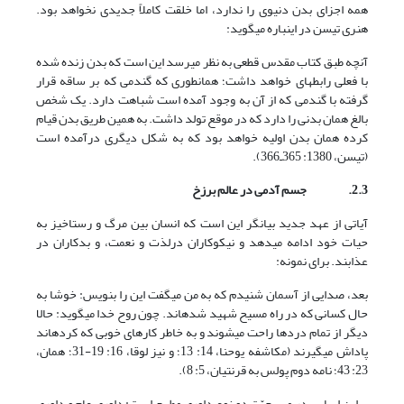
همه اجزای بدن دنیوی را ندارد، اما خلقت کاملاً جدیدی نخواهد بود.
هنری تیسن در این‏باره می‏گوید:
آنچه طبق کتاب مقدس قطعی به نظر می‏رسد این است که بدن زنده شده
با فعلی رابطه‏ای خواهد داشت؛ همان‏طوری که گندمی که بر ساقه قرار
گرفته با گندمی که از آن به وجود آمده است شباهت دارد. یک شخص
بالغ همان بدنی را دارد که در موقع تولد داشت. به همین طریق بدن قیام
کرده همان بدن اولیه خواهد بود که به شکل دیگری درآمده است
(تیسن، 1380: 365ـ366).
2.3.
جسم آدمی در عالم برزخ
آیاتی از عهد جدید بیان‏گر این است که انسان بین مرگ و رستاخیز به
حیات خود ادامه می‏دهد و نیکوکاران درلذت و نعمت، و بدکاران در
عذابند. برای نمونه:
بعد، صدایی از آسمان شنیدم که به من می‏گفت این را بنویس: خوشا به
حال کسانی که در راه مسیح شهید شده‏اند. چون روح خدا می‏گوید: حالا
دیگر از تمام دردها راحت می‏شوند و به خاطر کارهای خوبی که کرده‏اند
پاداش می‏گیرند (مکاشفه یوحنا، 14: 13؛ و نیز لوقا، 16: 19-31؛ همان،
23: 43؛ نامه دوم پولس به قرنتیان، 5: 8).
براین اساس در مسیحیّت دو نوع داوری مطرح است: داوری عام و داوری