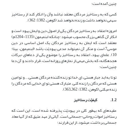
چنین آمده است:
کسی که به رستاخیز مردگان معتقد نباشد وآن را انکار کند از رستاخیز
سهمی نخواهد داشت و زنده نخواهد شد (کوهن، 1382: 362).
امروزه اعتقاد به رستاخیز مردگان یکی از اصول دین و ایمان یهود است و
انکار آن گناهی بزرگ محسوب می‏شود؛ چنان‏که ابن‏میمون (1135-1204م)
معتقد است که ایمان به رستاخیز مردگان یک اصل اساسی در دین
موسی7 است و منکر آن نمی‏تواند مدعی یهودیّت باشد (ابن‏میمون، بی‏تا:
10). علمای یهود، اعتقاد به رستاخیز را موضوع یکی از دعاهای «برکات
هجده‏گانه» که بخش مهمی از نمازهای روزانه است، قرار دادند و آن دعا
چنین است:
تو تا به ابد جبار هستی، ای خدا تو زنده کننده مردگان هستی... و تو امین
هستی که مردگان را زنده کنی. متبارک هستی تو ای خدایی که مردگان را
زنده می‏کنی (کوهن، 1382: 362ـ363).
1.2.
کیفیّت رستاخیز
عقیده‏ای که به‏طور کلی در یهودیّت پذیرفته شده است، این است که
رستاخیز اموات روحانی-جسمانی است. آیاتی از عهد عتیق که از آنها معاد
جسمانی برداشت، می‏شود، از این قرارند: