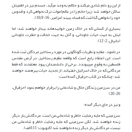
از این رو دلم شادی می‏کند و جلالم به وجد می‏آید، جسدم نیز در اطمینان
ساکن خواهد شد؛ زیرا جانم را در عالم اموات ترک نخواهی کرد و قدوس
خود را نخواهی گذاشت که فساد ببیند (مزامیر، 16: 9ـ10).
بسیاری از کسانی که در خاک زمین خوابیده‏اند بیدار خواهند شد؛ اما
اینان به جهت حیات جاودانی، و آنان به جهت خجالت و حقارت جاودانی
(دانیال، 2: 12).
در تلمود، عقاید و نظریات گوناگونی در مورد رستاخیز مردگان ثبت شده
است. این اعتقاد رایج است که واقعه عظیم رستاخیز، در أرض مقدس
فلسطین به وقوع می‏پیوندد. برخی از دانشمندان یهود معتقدند که فقط
مردگانی که در خاک اسرائیل خفته‏اند، از تجدید حیات بهره‏مند خواهند
شد؛ چنانکه در کتاب حزقیال آمده است:
من در سرزمین زندگان جلال و شادمانی را برقرار خواهم نمود (حزقیال،
26: 20)
و نیز در جای دیگر آمده:
سرزمینی که مایه رضایت خاطر و شادمانی من است، مردگانش بار دیگر
زنده خواهند شد. لکن سرزمینی که مایه رضایت خاطر و شادمانی من
نیست، مردگانش بار دیگر زنده نخواهند شد (کتوبوت: 111الف).