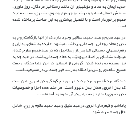
جدید ایمان به معاد و مؤلفه‏های آن مانند رستاخیز مردگان، روز داوری،
سنجش اعمال انسان‏ها و بهشت و جهنم از وضوح بیشتری نسبت به عهد
قدیم برخوردار است و با تفصیل بیشتری به این مباحث پرداخته شده
است.
در عهد قدیم و عهد جدید، مطالبی وجود دارد که از آنها بازگشت روح به
بدن و معاد روحانی- جسمانی برداشت می‏شود. عقیده به شفای بیماران و
رفع نقص‏های جسمانی آنها پس از رستاخیز، که در عهد قدیم مطرح شده،
می‏تواند نشانه‏ای بر اعتقاد یهودیّت به معاد جسمانی باشد. در عهد جدید
نیز عقیده به زنده شدن گروهی از انسان‏ها در این دنیا هنگام رجعت
مسیح شاهدی روشن بر اعتقاد به رستاخیز جسمانی در مسیحیت است.
دیدگاه عهد قدیم و عهد جدید در مورد چگونگی بدن اخروی، این است
که بدن اخروی همان بدن دنیوی است، هر چند همه اجزا و خصوصیات
بدن دنیوی را ندارد و تغییراتی در آن به وجود آمده است.
پاداش‏ها و کیفرهای اخروی در عهد عتیق و عهد جدید علاوه بر روح، شامل
حال جسم نیز می‏شود.