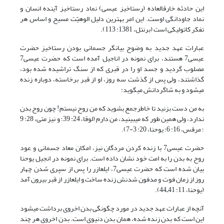
این حادثه خارق‏العاده (رستاخیز عیسی) نماد رستاخیز آینده انسان و
نماد جاودانگی اوست. این امر بهترین دلیل الوهیّت مسیح و اساس هر
تفکر کاتولیکی است (برنتل، 1381: 113).
عبارات عهد جدید به وضوح بیان‏گر جسمانی بودن رستاخیز حضرت
عیسی7 هستند، برای نمونه در اناجیل آمده است که حضرت عیسی7
مصلوب گردید و جسد او را در قبری که از سنگ تراشیده شده بود،
گذاشتند، ولی پس از گذشت سه روز، او از قبر برخاسته، دوباره زنده
می‏شود و به شاگردانش می‏گوید:
به من دست بزنید تا خاطرجمع بشوید که من روح نیستم! چون روح بدن
ندارد، ولی همین طور که می‏بینید، من دارم (لوقا، 24: 39؛ و نیز متی، 28: 9
؛ مرقس، 16: 6؛ یوحنا، 20: 3-7).
حضرت عیسی7 با زنده کردن مردگان نیز، امکان معاد جسمانی و عود
روح به بدن را به امت خود نشان داده است. برای نمونه در انجیل یوحنا
بیان شده است که حضرت عیسی7، ایلعازر را پس از سپری شدن چهار
روز از زمان فوت و مدفون شدنش زنده ساخت و ایلعازر از قبر بیرون آمد
(یوحنا، 11: 41ـ44).
آنچه از عبارات عهد جدید در مورد چگونگی بدن اخروی برداشت می‏شود
این است که بدن زنده شده، همان بدن دنیوی است. بدن اخروی هر چند