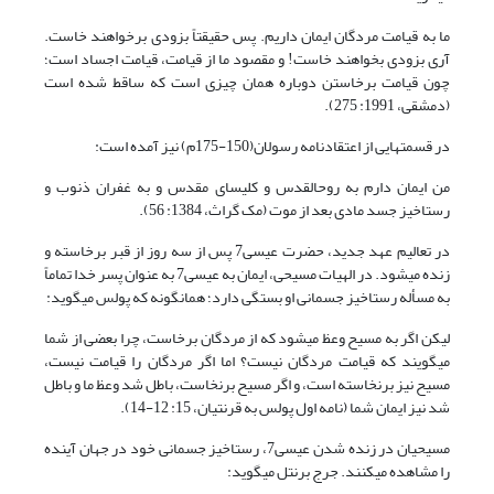
ما به قیامت مردگان ایمان داریم. پس حقیقتاً بزودی برخواهند خاست.
آری بزودی بخواهند خاست! و مقصود ما از قیامت، قیامت اجساد است؛
چون قیامت برخاستن دوباره همان چیزی است که ساقط شده است
(دمشقی، 1991: 275).
در قسمت‏هایی از اعتقادنامه رسولان(150-175م) نیز آمده است:
من ایمان دارم به روح‏القدس و کلیسای مقدس و به غفران ذنوب و
رستاخیز جسد مادی بعد از موت (مک گراث، 1384: 56).
در تعالیم عهد جدید، حضرت عیسی7 پس از سه روز از قبر برخاسته و
زنده می‏شود. در الهیات مسیحی، ایمان به عیسی7 به عنوان پسر خدا تماماً
به مسأله رستاخیز جسمانی او بستگی دارد؛ همان‏گونه که پولس می‏گوید:
لیکن اگر به مسیح وعظ می‏شود که از مردگان برخاست، چرا بعضی از شما
می‏گویند که قیامت مردگان نیست؟ اما اگر مردگان را قیامت نیست،
مسیح نیز برنخاسته است، و اگر مسیح برنخاست، باطل شد وعظ ما و باطل
شد نیز ایمان شما (نامه اول پولس به قرنتیان، 15: 12-14).
مسیحیان در زنده شدن عیسی7، رستاخیز جسمانی خود در جهان آینده
را مشاهده می‏کنند. جرج برنتل می‏گوید: