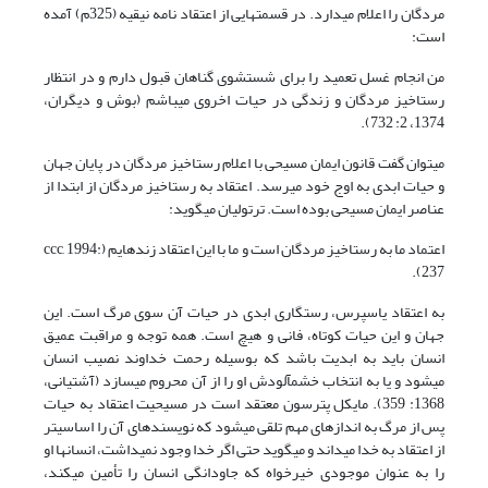
مردگان را اعلام می‏دارد. در قسمت‏هایی از اعتقاد نامه نیقیه (325م) آمده
است:
من انجام غسل تعمید را برای شستشوی گناهان قبول دارم و در انتظار
رستاخیز مردگان و زندگی در حیات اخروی می‏باشم (بوش و دیگران،
1374، 2: 732).
می‏توان گفت قانون ایمان مسیحی با اعلام رستاخیز مردگان در پایان جهان
و حیات ابدی به اوج خود می‏رسد. اعتقاد به رستاخیز مردگان از ابتدا از
عناصر ایمان مسیحی بوده است. ترتولیان می‏گوید:
اعتماد ما به رستاخیز مردگان است و ما با این اعتقاد زنده‏ایم (ccc, 1994:
237).
به اعتقاد یاسپرس، رستگاری ابدی در حیات آن سوی مرگ است. این
جهان و این حیات کوتاه، فانی و هیچ است. همه توجه و مراقبت عمیق
انسان باید به ابدیت باشد که بوسیله رحمت خداوند نصیب انسان
می‏شود و یا به انتخاب خشم‏آلودش او را از آن محروم می‏سازد (آشتیانی،
1368: 359). مایکل پترسون معتقد است در مسیحیت اعتقاد به حیات
پس از مرگ به اندازه‏ای مهم تلقی می‏شود که نویسنده‏ای آن را اساسی‏تر
از اعتقاد به خدا می‏داند و می‏گوید حتی اگر خدا وجود نمی‏داشت، انسان‏ها او
را به عنوان موجودی خیرخواه که جاودانگی انسان را تأمین می‏کند،