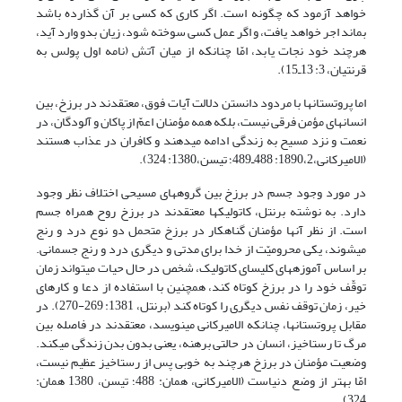
خواهد آزمود که چگونه است. اگر کاری که کسی بر آن گذارده باشد
بماند اجر خواهد یافت، و اگر عمل کسی سوخته شود، زیان بدو وارد آید،
هرچند خود نجات یابد، امّا چنانکه از میان آتش (نامه اول پولس به
قرنتیان، 3: 13ـ15).
اما پروتستان‏ها با مردود دانستن دلالت آیات فوق، معتقدند در برزخ، بین
انسان‏های مؤمن فرقی نیست، بلکه همه مؤمنان اعمّ از پاکان و آلودگان، در
نعمت و نزد مسیح به زندگی ادامه می‏دهند و کافران در عذاب هستند
(الامیرکانی،1890،2: 488ـ489؛ تیسن،1380: 324).
در مورد وجود جسم در برزخ بین گروه‏های مسیحی اختلاف نظر وجود
دارد. به نوشته برنتل، کاتولیک‏ها معتقدند در برزخ روح همراه جسم
است. از نظر آنها مؤمنان گناهکار در برزخ متحمل دو نوع درد و رنج
می‏شوند، یکی محرومیّت از خدا برای مدتی و دیگری درد و رنج جسمانی.
بر اساس آموزه‏های کلیسای کاتولیک، شخص در حال حیات می‏تواند زمان
توقّف خود را در برزخ کوتاه کند، همچنین با استفاده از دعا و کارهای
خیر، زمان توقف نفس دیگری را کوتاه کند (برنتل، 1381: 269-270). در
مقابل پروتستان‏ها، چنان‏که الامیرکانی می‏نویسد، معتقدند در فاصله بین
مرگ تا رستاخیز، انسان در حالتی برهنه، یعنی بدون بدن زندگی می‏کند.
وضعیت مؤمنان در برزخ هرچند به خوبی پس از رستاخیز عظیم نیست،
امّا بهتر از وضع دنیاست (الامیرکانی، همان: 488؛ تیسن، 1380 همان:
324).