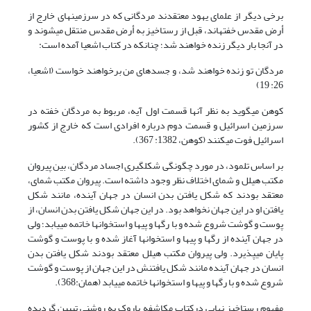
برخی دیگر از علمای یهود معتقدند مردگانی که در سرزمین‏های خارج از
أرض مقدس خفته‏اند، قبل از رستاخیز به أرض مقدس منتقل می‏شوند و
در آنجا بار دیگر زنده خواهند شد؛ چنانکه در کتاب اشعیا آمده است:
مردگان تو زنده خواهند شد، و جسدهای من برخواهند خواست (اشعیا،
26: 19)
کوهن می‏گوید به نظر آنها قسمت اول آیه، مربوط به مردگان خفته در
سرزمین اسرائیل و قسمت دوم درباره افرادی است که خارج از کشور
اسرائیل فوت می‏کنند (کوهن، 1382: 367).
بر اساس تلمود، در مورد چگونگی شکل‏گیری اجساد مردگان، بین پیروان
مکتب هیلل و شمای اختلاف نظر وجود داشته است. پیروان مکتب شمای،
معتقد بودند که شکل یافتن بدن انسان در جهان آینده، مانند شکل
یافتن او در این جهان نخواهد بود. در این جهان شکل یافتن بدن انسان، از
پوست و گوشت شروع شده و با رگ‏ها و پی‏ها و استخوان‏ها خاتمه می‏یابد؛ ولی
در جهان آینده از رگ‏ها و پی‏ها و استخوان‏ها آغاز شده و با پوست و گوشت
پایان می‏پذیرد. ولی پیروان مکتب هیلل معتقد بودند شکل یافتن بدن
انسان در جهان آینده مانند شکل یافتنش در این جهان از پوست و گوشت
شروع شده و با رگ‏ها و پی‏ها و استخوان‏ها خاتمه می‏یابد (همان:368).
مفهوم رستاخیز نهایی درکتاب مکاشفه باروک به روشنی تبیین گردیده