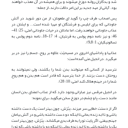
شد و بدکاران روانه دوزخ می‏شوند و برای همیشه در آن معذّب خواهند
بود. آیاتی از عهد جدید بر این امر دلالت دارند، از جمله:
پس اصحاب طرف چپ را گوید ای ملعونان، از من دور شوید در آتش
جاودانی که برای ابلیس و فرشتگان او مهیا شده است... و ایشان در
عذاب جاودانی خواهند رفت، اما عادلان در حیات جاودانی (متی، 25: 41-
46؛ و نیز نامه دوم پولس به قرنتیان، 4: 17-18، نامه دوم پولس به
تسالونیکیان، 1: 8ـ9).
عذاب‏ها و پاداش‏های اخروی در مسیحیّت علاوه بر روح، جسم را نیز در بر
می‏گیرد. در انجیل متی آمده است:
نترسید از کسانی که می‏توانند بدن شما را بکشند، ولی نمی‏توانند به
روحتان دست بزنند. از خدا بترسید که قادر است هم بدن و هم روح
شما را در جهنم هلاک کند (متی، 10: 28).
در انجیل مرقس نیز عباراتی وجود دارد که از عذاب اعضای بدن انسان
مانند دست، پا و چشم در دوزخ سخن می‏گوید، برای نمونه:
اگر از دستت خطایی سر می‏زند، بِبُرّش، چون بهتر است یک دست داشته
باشی و تا ابد زنده بمانی تا اینکه دو دست داشته باشی و در آتش بی‏امان
جهنم بیفتی. اگر پایت تو را به طرف بدی می‏کشاند، بِبُرّش، چون بهتر است
یک پا داشته باشی و تا ابد زنده بمانی تا اینکه دو پا داشته باشی که تو را