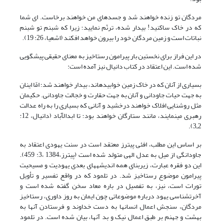
مردگان تو زنده خواهند شد و جسدهای من خواهند برخاست. ای شما
که در خاک ساکنید! بیدار شده، ترنّم نمایید؛ زیرا که شبنم تو شبنم
نباتات است و زمین مردگان خود را بیرون خواهد افکند (اشعیا، 26: 19).
در این فراز برای نخستین بار پیرامون رستاخیز به معنای حقیقی پیش‏گویی
شده است. این اعتقاد در کتاب دانیال نیز آمده است:
بسیاری از آنان که در خاک زمین خوابیده‏اند، بیدار خواهند شد؛ امّا اینان
به جهت حیات جاودانی و آنان به جهت حقارت و خجالت جاودانی. حکیمان
مثل روشنایی افلاک خواهند درخشید و آنانی که بسیاری را به راه عدالت
رهبری می‏نمایند، مانند ستارگان خواهند بود؛ تا ابدالآباد (دانیال، 12:
2ـ3).
بر اساس این مطلب، اف‏ئی پیترز معتقد است در سنت یهودی اعتقاد به
جاودانگی از میل به عدل الهی متولد شده است (پیترز،1384 ،3: 459).
این دو فقره عبارت، زیربنای همه اندیشه‏های بعدی یهودیت و مسیحیت
پیرامون موضوع رستاخیز شد. در تلمود که در واقع تفسیر و تأویل
تورات است، نیز، به تفصیل در باره معاد سخن گفته شده است و
آخرت‏شناسی یهود درباره موضوعاتی چون ایمان به روز داوری، رستاخیز
مردگان، سنجش اعمال انسان‏ها به دست خداوند و فرستادن آن‏ها به
بهشت و جهنم بر طبق اعمال نیک و بد آنها، بیان شده است. در تلمود