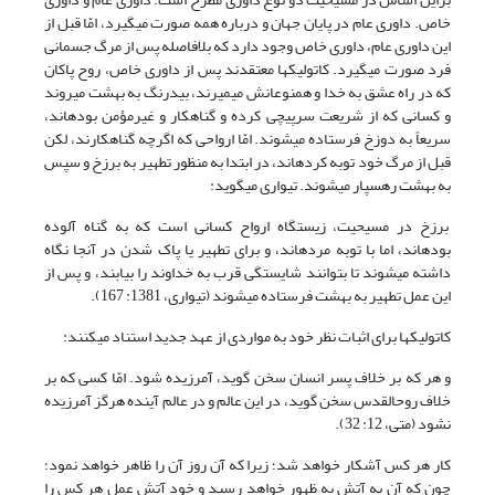
خاص. داوری عام در پایان جهان و درباره همه صورت می‏گیرد، امّا قبل از
این داوری عام، داوری خاص وجود دارد که بلافاصله پس از مرگ جسمانی
فرد صورت می‏گیرد. کاتولیک‏ها معتقدند پس از داوری خاص، روح پاکان
که در راه عشق به خدا و هم‏نوعانش می‏میرند، بی‏درنگ به بهشت می‏روند
و کسانی که از شریعت سرپیچی کرده و گناهکار و غیرمؤمن بوده‏اند،
سریعاً به دوزخ فرستاده می‏شوند. امّا ارواحی که اگرچه گناه‏کارند، لکن
قبل از مرگ خود توبه کرده‏اند، در ابتدا به منظور تطهیر به برزخ و سپس
به بهشت رهسپار می‏شوند. تیواری می‏گوید:
برزخ در مسیحیت، زیست‏گاه ارواح کسانی است که به گناه آلوده
بوده‏اند، اما با توبه مرده‏اند، و برای تطهیر یا پاک شدن در آنجا نگاه
داشته می‏شوند تا بتوانند شایستگی قرب به خداوند را بیابند، و پس از
این عمل تطهیر به بهشت فرستاده می‏شوند (تیواری، 1381: 167).
کاتولیک‏ها برای اثبات نظر خود به مواردی از عهد جدید استناد می‏کنند:
و هر که بر خلاف پسر انسان سخن گوید، آمرزیده شود. امّا کسی که بر
خلاف روح‏القدس سخن گوید، در این عالم و در عالم آینده هرگز آمرزیده
نشود (متی، 12: 32).
کار هر کس آشکار خواهد شد؛ زیرا که آن روز آن را ظاهر خواهد نمود؛
چون که آن به آتش به ظهور خواهد رسید و خود آتش عمل هر کس را