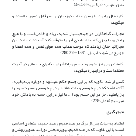
به جهنم ببرد (مرقس، 9: 43ـ46).
کاردینال رابرت بلارمین عذاب دوزخیان را غیرقابل تصور دانسته و
می‏گوید:
مجازات گناهکاران در جهنم بسیار شدید، زیاد و خالص است و با هیچ
راحتی و یا چیزی که عذاب ابدی آنها را متوقف کند آمیخته نیستند. این
مجازات‏ها چنان زیادند که موجب عذاب همه قوای نفس و همه اعضا و
جوارح می شوند (برنتل، 1381: 279ـ280).
کلمنت رومی نیز به وجود جسم و پاداش‏ها و عذاب‏های جسمانی در آخرت
معتقد است و در این‏باره می‏گوید:
کسی از شما نگوید که بر این جسم حکم نمی‏شود و دوباره برنمی‏خیزد.
آگاه باشید که در چه وضعی نجات یافتید و در چه وضعی بصیرت خود را
باز یافتید، جز در این جسم بود؟... ما نیز در این جسم به پاداش خود
می‏رسیم (همان:278).
نتیجه‏گیری
اعتقاد به حیات پس از مرگ در عهد قدیم و عهد جدید، اعتقادی اساسی
است؛ با این تفاوت که در عهد قدیم، به‏ویژه بخش تورات، تصویر روشن و
واضحی از معاد و موضوعات آخرت‏شناسی ارائه نشده است، امّا در عهد