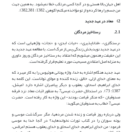
اهل جهان بالا هستی و در آنجا کسی مرتکب خطا نمی‏شود. به همین جهت
من جسم را رها کرده و از تو مؤاخذه می‏کنم (کوهن، 1382: 381ـ382).
2)
معاد در عهد جدید
2.1.
رستاخیز مردگان
«رستگاری»، «فناناپذیری»، «حیات ابدی» و «نجات» واژه‏هایی است که
درعهد جدید نویدبخش زندگی پس از مرگ است. با مطالعه عهد جدید به
این حقیقت رهنمون می‏شویم که اعتقاد به رستاخیز مردگان و روز داوری
به منزله اصل اعتقادی مسیحیت مورد تعلیم قرار گرفته است.
عهد جدید هنگام اشاره به خدا، واژه یونانی هوثیوس را به کار می‏برد که
به معنای خدای ازلی، خالق، زنده کننده و مولای تواناست. این کلمه به
خدای ابراهیم، اسحاق، یعقوب و دیگر پیامبران اشاره دارد (میشل،
1387: 73). در استدلال حضرت عیسی7 به منظور اثبات معاد نزد فرقه
صدوقیان -که منکر قیامت بودند- این واژه به کار رفته است. حضرت
عیسی7 خطاب به صدوقیان می‏گوید:
ولی درباره روز قیامت و زنده شدن مرده‏ها، مگر سرگذشت موسی و
بوته سوزان را در کتاب تورات نخوانده‏اید؟ در آنجا خدا به موسی
فرمود: من خدای ابراهیم، خدای اسحاق و خدای یعقوب هستم (مرقس،