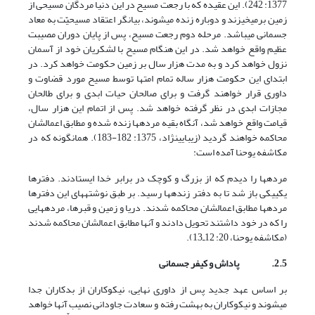
1377: 242). این عقیده که با رجعت مسیح در این دنیا مردگان مسیحی از
زمین برمی‏خیزند و دوباره زنده می‏شوند، بیان‏گر اعتقاد مسیحیّت به معاد
جسمانی می‏باشد. مرحله دوم رجعت مسیح، پس از پایان دوران مصیبت
عظیم واقع خواهد شد. در این هنگام مسیح با لشکریان خود از آسمان
نزول خواهد کرد و به مدت هزار سال بر زمین حکومت خواهد کرد. در
ابتدای این حکومت هزار ساله تمام امت‏ها توسط مسیح مورد قضاوت و
داوری قرار خواهند گرفت و برای صالحان حیات ابدی و برای طالحان
مجازات ابدی در نظر گرفته خواهد شد. پس از اتمام این هزار سال،
قیامت واقع خواهد شد، آنگاه بقیه مرده‏ها زنده شده و مطابق اعمال‏شان
محاکمه خواهند گردید (زیبایی‏نژاد، 1375: 182-183). همان‏گونه که در
مکاشفه یوحنا آمده است:
مرده‏ها را دیدم که از بزرگ و کوچک در برابر خدا ایستادند. دفترها
یکی‏یکی باز شد تا به دفتر زنده‏ها رسید. بر طبق نوشته‏های این دفترها
مرده‏ها مطابق اعمالشان محاکمه شدند. دریا و زمین و قبرها، مرده‏هایی
را که در خود داشتند تحویل دادند و آنها مطابق اعمال‏شان محاکمه شدند
(مکاشفه یوحنا، 20: 12ـ13).
2.5.
پاداش و کیفر جسمانی
بر اساس عهد جدید پس از داوری نهایی، نیکوکاران از بدکاران جدا
می‏شوند و نیکوکاران به بهشت رفته و سعادت جاودانی نصیب آن‏ها خواهد