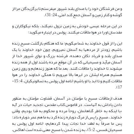
و من فرشتگان خود را با صدای بلند شیپور می‏فرستم تا برگزیدگان مرا از
گوشه و کنار زمین و آسمان جمع کند (متی، 24: 31).
در این مرحله عیسی خودش به زمین نزول نمی‏کند، بلکه نیکوکاران و
مقدسان او را در هوا ملاقات می‏کنند. پولس در این‏باره می‏گوید:
این را از قول خداوند به شما می‏گویم: ما که هنگام بازگشت مسیح زنده
باشیم، زودتر از مرده‏ها به آسمان نمی‏رویم، چون خود خداوند با یک
صدای بلند و فریاد تکان دهنده، فرشته بزرگ و نوای شیپور خدا از
آسمان می‏آید و مسیحیانی که در آن موقع مرده باشند اول از همه زنده
می‏شوند تا خداوند را ملاقات کنند. بعد ما که هنوز زنده‏ایم و روی زمین
هستیم همراه ایشان در ابرها بالا می‏رویم تا همگی خداوند را در هوا
ملاقات کنیم و تا ابد با او باشیم (نامه اول پولس به تسالونیکیان، 4: 15-
17).
هدف ازملاقات مسیح با مؤمنان در آسمان، قضاوت مؤمنان به منظور
دادن پاداش به آن‏هاست. در قاموس کتاب مقدس، تجدید حیات در آیه
«با اینکه به خاطر گناهانمان، روحاً مرده و محکوم به فنا بودیم، وقتی
خداوند ، مسیح را پس از مرگ دوباره زنده کرد به ما هم عمر دوباره داد؛
پس ما صرفاً به لطف خدا نجات پیدا کرده‏ایم» (نامه اول پولس به
مسیحیان فسس، 2: 5)، به زنده شدن با مسیح معنی شده است (هاکس،