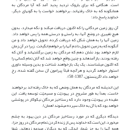
است. هنگامی که برای باروک تردید پدید آمد که آیا مردگان به
همان‏گونه که به خاک رفته‏اند، برخواهند خواست یا به گونه‏ای دیگر،
خداوند پاسخ داد:
آن روز زمین مردگانی را که اکنون دریافت می‏کند و نگه می‏دارد، بدون
هیچ تغییری در وضع آنها، به راستی و درستی همه را پس خواهد داد.
زمین آنها را به همان شکل که دریافت کرده، تحویل خواهد داد و من
آن‏گونه که به زمین تحویل دادم آنها را برخواهم انگیخت. زیرا در آن زمان
لازم خواهد بود نشان دهم که مردگان به زمین برگشته‏اند و آنان که
رفته بودند، بازآمده‏اند و چنین واقع خواهد شد که آنان تمام کسانی را
که اکنون می‏شناسند، یک یک بازخواهند شناخت و بدین وسیله داوری
استوار خواهد گردید و هرآنچه قبلاً پیرامون آن سخن گفته شده، رخ
خواهد داد (گرینستون، 1387: 58).
این اندیشه که مردگان به همان وضعی که به خاک رفته اند برخواهند
خاست، بعداً به طور مشروح در یهودیّت و مسیحیّت توسعه یافت. این
عقیده در یهودیّت وجود دارد که رستاخیز مردگانِ نیکوکار در پوششی
خواهد بود که با آن به خاک سپرده می‏شوند (همان).
دیدگاه دیگری که در مورد رستاخیز مردگان در دین یهود به چشم
می‏خورد، این است که خداوند پس از زنده کردن تمام مردگان در روز جزا،
همه آن‏ها را به جز شمار اندکی که به دیگران صدمه زده‏اند، شفا