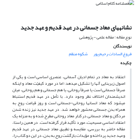
نشانه‏های معاد جسمانی در عهد قدیم و عهد جدید
نوع مقاله : مقاله علمی - پژوهشی
نویسندگان
فروغ ‏السادات رحیم‏ پور
شکوه منظم
چکیده
اعتقاد به معاد در تمام ادیان آسمانی، عنصری اساسی است و یکی از
اصول زیربنایی آنها را تشکیل می‏دهد؛ اما در مورد کیفیّت معاد و اینکه
صرفاً جسمانی است یا صرفاً روحانی، یا هم جسمانی و هم روحانی، میان
اندیشمندان اختلاف نظر وجود دارد. با تأمل در عهد قدیم استنباط
می‏شود که معاد انسان‏ها روحانی-جسمانی است و روز قیامت روح به
همراه بدنِ جسمانی محشور خواهد شد. در عهد جدید نیز زنده شدن
مردگان و معاد جسمانی در کنار معاد روحانی مطرح شده و به منزله یک
اعتقاد اساسیِ مسیحیت، مورد تأکید قرار گرفته است. در همین راستا،
مقاله حاضر به بررسی، مقایسه و تطبیق معاد جسمانی در عهد قدیم
وعهد جدید پرداخته و مؤیدات بازگشت روح به بدن، در این دو کتاب را،