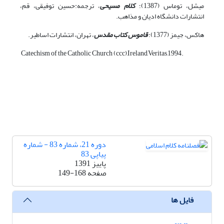
میشل، توماس (1387)؛
کلام مسیحی
، ترجمه:حسین توفیقی، قم،
انتشارات دانشگاه ادیان و مذاهب.
هاکس، جیمز (1377)؛
قاموس کتاب مقدس
، تهران، انتشارات اساطیر.
Catechism of the Catholic Church (ccc),Ireland,Veritas,1994.
دوره 21، شماره 83 - شماره
پیاپی 83
پاییز 1391
صفحه
149-168
فایل ها