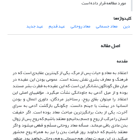
مورد مطالعه قرار داده است
کلیدواژه‌ها
دین
معاد جسمانی
معاد روحانی
عهد قدیم
عهد جدید
اصل مقاله
مقدمه
اعتقاد به معاد و حیات پس از مرگ، یکی از کهن‏ترین عقایدی است که در
فرهنگ و معارف بشری نقش بسته است. عمومی بودن این عقیده در
میان ملل گوناگون نشان‏گر این است که این عقیده به فطرت بشر مستند
بوده و از میل آدمی به جاودانگی نشأت می‏گیرد. مؤلفه‏های اصلی این
اعتقاد را می‏توان بقای روح، رستاخیز مردگان، داوری اعمال و بودن
انسان‏ها در بهشت یا جهنم دانست. چگونگی بازگشت آدمی به سرای
آخرت، یکی از بحث برانگیزترین مباحث معاد بوده است. اگر حقیقت
انسان را مرکب از روح و جسم بدانیم و معتقد باشیم که روح پس از زوال
بدن مادی باقی می‏ماند، مسأله معاد روحانی مسلّم و قطعی می‏شود و اگر
معتقد باشیم که خداوند روز قیامت بدن را نیز به همراه روح محشور
می‏کند، در این صورت معاد، هم جسمانی و هم روحانی خواهد بود. منظور