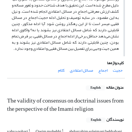
دلیل مطرح شده است. این تحقیق با هدف شناخت حدود و ثغور مساله و
کشف ارزش معرفتی اجماع در مسائل اعتقادی انجام شده است. و نیل
به این مقصود، در سایه توصیف و تحلیل ادله حجیت اجماع در مسائل
فقهی میسر است تا از این رهگذر روشن شود آیا ادله مذکور، چنین
قابلیتی دارند که شامل مسائل اعتقادی نیز بشوند یا نه؟ واکاوی ادله
نشان می‌
دهد حداقل برخی از ادله اجماع در مسائل فقهی، بر فرض تمام
بودن، چنین قابلیتی دارند که شامل مسائل اعتقادی نیز بشوند و به
همین جهت وجهی برای تفصیل بین مسائل فقهی و اعتقادی وجود ندارد.
کلیدواژه‌ها
حجیت
اجماع
مسائل اعتقادی
کلام
عنوان مقاله
English
The validity of consensus on doctrinal issues from
the perspective of the Imami religion
نویسندگان
English
1
1
yahya qohari
Qasim mohebbi
abdorrahim soleimani behbahani