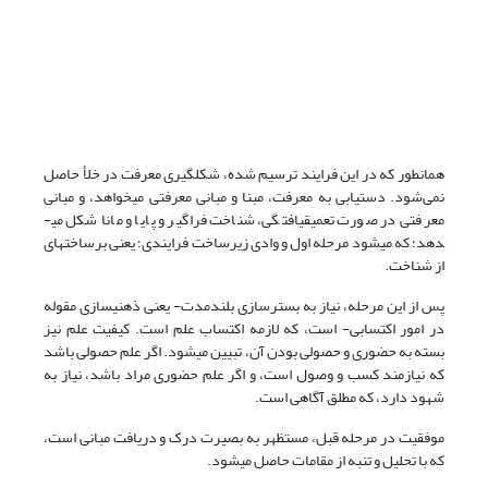
همان­طور که در این فرایند ترسیم شده، شکل­گیری معرفت در خلأ حاصل
نمی‌شود. دستیابی به معرفت، مبنا و مبانی معرفتی می­خواهد، و مبانی
معرفتی در صورت تعمیق­یافتگی، شناخت فراگیر و پایا و مانا شکل می­
دهد؛ که می­شود مرحله اول و وادی زیرساخت فرایندی؛ یعنی برساخته­ای
از شناخت.
پس از این مرحله، نیاز به بسترسازی بلندمدت- یعنی ذهنی­سازی مقوله
در امور اکتسابی- است، که لازمه اکتساب علم است. کیفیت علم نیز
بسته به حضوری و حصولی بودن آن، تبیین می­شود. اگر علم حصولی باشد
که نیازمند کسب و وصول است، و اگر علم حضوری مراد باشد، نیاز به
شهود دارد، که مطلق آگاهی است.
موفقیت در مرحله قبل، مستظهر به بصیرت درک و دریافت مبانی است،
که با تحلیل و تنبه از مقامات حاصل می­شود.