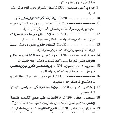
شالگونی، تهران: نشر مرکز.
جوادی آملی، عبدالله، (1380)،
انتظار بشر از دین
، قم: مرکز نشر
اسراء.
---------------، (1389)،
پیام به کنگره اخلاق زیستی
، قم.
----------------، (1392)، تفسیر انسان به انسان؛ نظریه
جدید پیرامون معرفت­شناسی انسان، قم: مرکز نشر اسراء.
---------------، (1391)،
منزلت عقل در هندسه معرفت
دینی
، به تحقیق و تنظیم احمد واعظی، قم: مرکز نشر اسراء.
---------------، (1389)،
فلسفه حقوق بشر
، ویرایش سید
ابوالقاسم حسینی (ژرفا)، قم: مرکز نشر اسراء.
حسین­زاده، محمد، (1387)،
درآمدی بر معرفت­شناسی و مبانی
معرفت دینی
، قم: مؤسسه آموزشی و پژوهشی امام خمینی5.
خسروپناه، عبدالحسین، (1391)،
جریان­شناسی فکری ایران معاصر
،
قم: مؤسسه فرهنگی حکمت نوین اسلامی.
---------------- (1379)،
کلام جدید
، قم: مرکز مطالعات و
پژوهش‎های فرهنگی حوزه علمیه.
زرشناس، شهریار، (1383)،
واژه­نامه فرهنگی- سیاسی
، تهران:
کتاب صبح.
سبحانی، جعفر، (1426ق)،
الالهیات علی هدی الکتاب والسنة
والعقل
، به قلم حسن محمد مکی عاملی، قم: مؤسسه امام صادق7.
سبزوارى،‏ ملا هادی، (1369)،
شرح المنظومه
، تصحیح و تعلیق آیت­