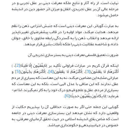
نهایت است. از راه آثار و نتایج ملکه معرفت دینی بر عقل تجربی و در
مرحله عالی آن بر عقل تجریدی، اتقان و میزان اثر حضور دین در اندیشه
حاصل می­شود.
به عبارت گویاتر، این معرفت دینی است که جنبش انتزاعی ذهن را نظم
می­دهد، هدایت می­کند، مواد اولیه را در قالب پیش­فرض­های تغییرناپذیر
ارائه می­دهد و انقلاب ذهن را به گستردگی رابطه مخلوق با خالق، جولان
داده، و شاخصه عقلانیت دینی را ملکه تأملات بشری قرار می­دهد.
ضرورت تعمیق فلسفی معرفت دینی به بسترسازی تدریجی آن
این­که قرآن کریم در عبارات فراوانی تأکید بر }لَایفْقَهُونَ إِلَّا قَلِیلًا{
[2]
، }
أَکْثَرَهُمْ لَا یعْلَمُونَ{
[3]
، }أَکْثَرُهُمْ لَا یعْقِلُونَ{
[4]
، }أَکْثَرَهُمْ یجْهَلُونَ{
[5]
و
عباراتی مشابه این مضامین می­کند، نه به این معناست که بسیاری از مردم
عقل ندارند که این منافی با عدل الهی است، بلکه به این معناست که
بسیاری از مردم، عقل و علم و فهم و درک خود را به کار نمی­گیرند، لذا می­
فرماید: }لَا یکَادُونَ یفْقَهُونَ حَدِیثًا{
[6]
.
گویایی این جمله حتی اگر به صورت حداقلی آن را بپذیریم حکایت از
واقعیتی دارد که نشان می­دهد این بسترسازی معرفت دینی در جامعه
است که ضامن بقای اندیشه اسلامی در جهت تحقق آرمان­های معرفتی، به
خصوص در جهان­بینی­دهی و حکومت­داری می­باشد.