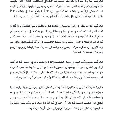
معرفت بنا به نگاه و تعریف مشترک حکمای اسلامی، همان امر یقینی
مطابق با واقع و نفس­الامر است. معرفت حقیقی، یقین مطابق با واقع و ثابت
است؛ یعنی اولاً یقین باشد نه شک و ظن، ثانیاً با واقع، مطابق باشد، ثالثاً
یقین ثابت و غیر قابل زوال باشد (ر. ک: ابن سینا، 1378، ج 1، ص 215).
معرفتِ مورد نظر در این نوشتار، مجموعه تأملات ثابتِ مطابق با واقع و
نفس­الامر است، که در عین دوام و مانایی، با غور و تدقیق در پدیده­های
منتج از حقیقت وجود، به شناخت اصیل و باور راستین می­رسد، شناختی
که فراتر از علم و حس است به واسطه خاصیت در برگرفتگی امور ماورایی
و متافیزیکی؛ مثل معرفت به روح در انسان، معرفت به رابطه روح و بدن، و
معرفت به صحت 4=2×2.
معرفت دینی شناختی از سنخ حقیقت وجود و نفس­الامری است، که مرکب
از امور ذهنی مقولات پیشینی (اصول اعتقادی دینی که به تناسب فطرت
در عقل بشر وجود دارد)، انتزاعی و استنباط عملی است که از گستره دین
(مجموعه شناخت­های عقاید، اخلاق و احکام) و گزاره­های آن حاصل می­آید.
دایره معرفت دینی یک دایره محدود در فضای نظریه­پردازی و یا بی­ارتباط با
حوزه کاربرد در زندگی بشر نیست. اساساً با پذیرش قاعده تلازم به
واسطه موازنه­ای که میان عقل و شرع وجود دارد، معرفت دینی در پی
القای این مطلب است که هر آن چیزی که لازمه سعادت بشریت است به
مثابه پدیده­ای ذو وجه، کاربرد آن برای عقل تأیید می‌شود.