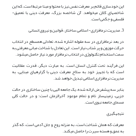
این خودسازی قائم بر معرفت نفس نیز با محتوا و مبنا مرتبط است، که این
شاخصه­ای کلان می­خواهد. آن شاخصه بزرگ، معرفت دینی با تعمیق­
فلسفی و حِکَمی است.
3. مدیریت نرم­افزاری- اسلامی ساختار، قوانین و نیروی انسانی
در بعد نرم­افزاری در سه مقوله اشاره شده، تعادلی هم­سطح در انتخاب
حرکت موزون و پر شتاب نیاز است. این تعادل با شناخت مبانی معرفتی به
سمت استخدام تکنولوژی در انتخاب نرم­افزار مورد نیاز حاصل می­شود.
این فرآیند تحت کنترل انسان است. به عبارت دیگر، قدرت عقلانیت
است که با تجهیز خود به سلاح معرفت دینی با گزاره­های مبنایی، به
مدیریت نرم­افزاری اسلامی تبدیل خواهد شد.
بنابر سه پیش­فرض ارائه شده، یک جامعه الهی با چنین ساختاری در حالت
جزیی، زمینه­ساز تام و تمام موعود آخرالزمان است؛ و در حالت کلی
مسمای جامعه نبوی است.
نتیجه­گیری
معرفت که همان شناخت است، به منزله روح و جان آدمی است، که گذر
به عمق و هسته سیرت را حاصل می­کند.