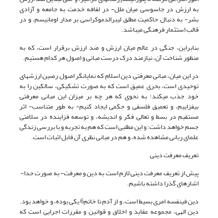
به ارزش در جاسوسی میان ملل- در لفافه خدمت به جامعه و آزادی
بشر- به دنبال حاکمیت مطلق لیبرال­دموکراسی بر مدار اومانیسم، و در
قالب استثمار فرهنگی می­باشد.
بنابراین، جنگی در عالم میان ارزش و ضد ارزش برقرار است، که به
منظور شناخت آن­، نیازمند درک درست مبانی و اصول هر کدام هستیم.
در این میان، مبانی معرفتی دین اسلام که نمایان­گر اصول رصین ارزش­های
توحیدی است، بحری عمیق است که به صورت تشکیکی، سالکین را به
خود جذب می­کند؛ به نحوی که هر چه بر میزان این مبانی معرفتی
بیفزاییم، و تعمیق فلسفی و حِکَمی ایجاد کنیم- به طور متناسب- اثر
مستقیم در بسط و تعالی فکر و اندیشه، و توسعه فزاینده در سلامتی
جسم خواهد داشت؛ و این مطلبی است که هم به تجربه و با بررسی زندگی
علمای ربانی مشاهده شده، و هم در مبانی نظری آن قابل اثبات است.
تعریف معرفت دینی
پیش از تعریف معرفت دینی لازم است به دین و معرفت- به صورت جدا-
اشاره­ای گذرا داشته باشیم.
دین فی­نفسه امری بسیط است، و از آدم تا خاتم6 یکی بوده، و خواهد بود.
دین الهی، مجموعه عقاید و اخلاق و قوانین و مقررات اجرایی است که