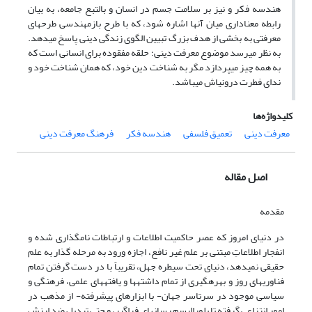
هندسه فکر و نیز بر سلامت جسم در انسان و بالتبع جامعه، به بیان
رابطه معناداری میان آن­ها اشاره شود، که با طرح بازمهندسی طرح­های
معرفتی به بخشی از هدف بزرگ تبیین الگوی زندگی دینی پاسخ می­دهد.
به نظر می­رسد موضوع معرفت دینی؛ حلقه مفقوده برای انسانی است که
به همه چیز می­پردازد مگر به شناخت دین خود، که همان شناخت خود و
ندای فطرت درونی­اش می­باشد.
کلیدواژه‌ها
معرفت دینی
تعمیق فلسفی
هندسه فکر
فرهنگ معرفت دینی
اصل مقاله
مقدمه
در دنیای امروز که عصر حاکمیت اطلاعات و ارتباطات نام­گذاری شده و
انفجار اطلاعاتِ مبتنی بر علم غیر نافع، اجازه ورود به مرحله گذار به علم
حقیقی نمی­دهد­، دنیای تحت سیطره جهل، تقریباً با در دست گرفتن تمام
فناوری­های روز و بهره­گیری از تمام داشته­ها و یافته­های علمی، فرهنگی و
سیاسی موجود در سرتاسر جهان- با ابزارهای پیشرفته- از مذهب در
امور انتزاعی گرفته تا پلورالیسم رسانه­ای فراگیر، و حتی تبدیل ضد ارزش