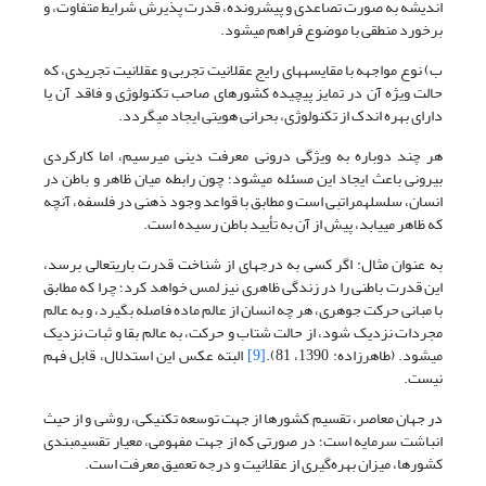
اندیشه به صورت تصاعدی و پیش­رونده، قدرت پذیرش شرایط متفاوت، و
برخورد منطقی با موضوع فراهم می­شود.
ب) نوع مواجهه با مقایسه­های رایج عقلانیت تجربی و عقلانیت تجریدی، که
حالت ویژه آن در تمایز پیچیده کشورهای صاحب تکنولوژی و فاقد آن یا
دارای بهره اندک از تکنولوژی، بحرانی هویتی ایجاد می­گردد.
هر چند دوباره به ویژگی درونی معرفت دینی می­رسیم، اما کارکردی
بیرونی باعث ایجاد این مسئله می­شود؛ چون رابطه میان ظاهر و باطن در
انسان، سلسله­مراتبی است و مطابق با قواعد وجود ذهنی در فلسفه، آن­چه
که ظاهر می­یابد، پیش از آن به تأیید باطن رسیده است.
به عنوان مثال: اگر کسی به درجه­ای از شناخت قدرت باری­تعالی برسد،
این قدرت باطنی را در زندگی ظاهری نیز لمس خواهد کرد؛ چرا که مطابق
با مبانی حرکت جوهری، هر چه انسان از عالم ماده فاصله بگیرد، و به عالم
مجردات نزدیک شود، از حالت شتاب و حرکت، به عالم بقا و ثبات نزدیک
می­شود. (طاهرزاده: 1390، 81).
[9]
البته عکس این استدلال، قابل فهم
نیست.
در جهان معاصر، تقسیم کشورها از جهت توسعه تکنیکی، روشی و از حیث
انباشت سرمایه است؛ در صورتی که از جهت مفهومی، معیار تقسیم­بندی
کشورها، میزان بهره‌گیری از عقلانیت و درجه تعمیق معرفت است.