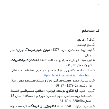
.
فهرست منابع
قرآن کریم.
نهج البلاغه.
ابن­بابویه، محمدبن علی، (1378)،
عیون اخبار الرضا
7، تهران: نشر
جهان.
ابن سینا، ابوعلی حسین­بن عبدالله، (1378)،
الاشارات و التنبیهات
،
تهران: دفتر نشر کتاب.
بیانات امام خامنه­ای، برگرفته از تارنمای معظم­له به نشانی:
.
http://farsi.khamenei.ir/index.html
پارسانیا، حمید،
هویت‌ معرفتی‌ دین‌ و سنت
،
فصلنامه ذهن
، سال
اول، شماره 2 (1379): 97-86.
پایا، علی،
آیا الگوی توسعه ایرانی- اسلامی دست­یافتنی است؟
،
فصلنامه روش­شناسی علوم انسانی (حوزه و دانشگاه)، سال 15،
شماره 60 (1388): 60-31.
پیسی، آرنولد، (1374)، )،
تکنولوژی و فرهنگ
، ترجمه بهرام