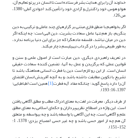
خداوند آن را برای هدایت بشر فرستاده است تا انسان در پرتو تعالیم آن،
هوا و هوس خود را کنترل و آزادی خود را تأمین کند (جوادی آملی: 1380،
ص 26).
اگر بخواهیم با منطق فازی مبتنی بر گزاره­های چند عاملی و ترکیبی به دین
بنگریم، باز هم تنها عامل سعادت بشریت، دین الهی است؛ چه این­که اگر
دین در میان نباشد، فلسفه ماده­گرا که جز برای این دنیا برنامه ندارد،
به طور طبیعی بشر را در گرداب نیهیلیسم دچار می­کند.
در تعریف راهبردی دیگری، دین عبارت است از اصول علمی و سنن و
قوانین عملی که برگزیدن و عمل به آن­ها، تضمین کننده سعادت حقیقی
انسان است. از این رو لازم است دین با فطرت انسانی هماهنگ باشد تا
تشریع با تکوین مطابقت داشته باشد، و به آن­چه آفرینش انسان اقتضای
آن را دارد پاسخ گوید؛ چنان­که مفاد آیه فطرت
[1]
همین است (طباطبایی:
1397، 16: 193).
از طرف دیگر، معرفت در لغت به معنای ادراک مطلب و مطلق آگاهی یافتن
است. این واژه در اصطلاح نظریه­پردازان و حکمای اسلامی به معنای مطلق
علم و آگاهی است، چه این آگاهی با واسطه باشد و چه بی­واسطه، و متعلق
آن هم چه از امور حسی باشد و چه غیر حسی (مصباح یزدی: 1378، 1:
152-151).