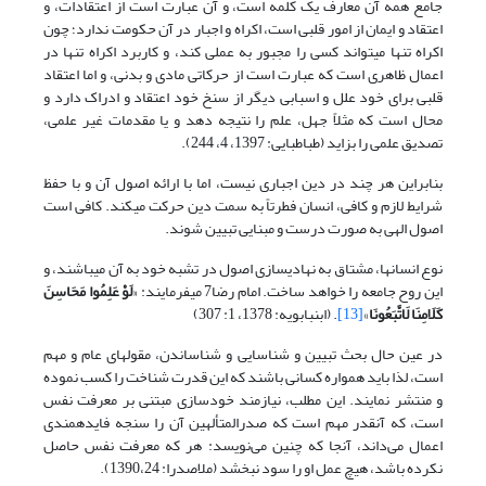
جامع همه آن معارف یک کلمه است، و آن عبارت است از اعتقادات، و
اعتقاد و ایمان از امور قلبی است، اکراه و اجبار در آن حکومت ندارد؛ چون
اکراه تنها می­تواند کسی را مجبور به عملی کند، و کاربرد اکراه تنها در
اعمال ظاهری است که عبارت است از حرکاتی مادی و بدنی،‌ و اما اعتقاد
قلبی برای خود علل و اسبابی دیگر از سنخ خود اعتقاد و ادراک دارد و
محال است که مثلاً جهل، علم را نتیجه دهد و یا مقدمات غیر علمی،
تصدیق علمی را بزاید (طباطبایی: 1397، 4، 244).
بنابراین هر چند در دین اجباری نیست، اما با ارائه اصول آن و با حفظ
شرایط لازم و کافی، انسان فطرتاً به سمت دین حرکت می­کند. کافی است
اصول الهی به صورت درست و مبنایی تبیین شوند.
نوع انسان­ها، مشتاق به نهادی­سازی اصول در تشبه خود به آن می­باشند، و
این روح جامعه را خواهد ساخت. امام رضا7 می­فرمایند: «
لَوْ عَلِمُوا مَحَاسِنَ
کَلَامِنَا لَاتَّبَعُونَا
»
[13]
. (ابن­بابویه: 1378، 1: 307)
در عین حال بحث تبیین و شناسایی و شناساندن، مقوله­ای عام و مهم
است، لذا باید همواره کسانی باشند که این قدرت شناخت را کسب نموده
و منتشر نمایند. این مطلب، نیازمند خودسازی مبتنی بر معرفت نفس
است، که آن­قدر مهم است که صدرالمتألهین آن را سنجه فایده­مندی
اعمال می‌داند، آن­جا که چنین می‌نویسد: هر که معرفت نفس حاصل
نکرده باشد، هیچ عمل او را سود نبخشد (ملاصدرا: 1390،24).