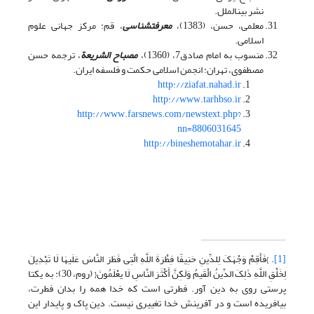
نشر بین­الملل.
معلمی، حسن، (1383)،
معرفت­شناسی
، قم: مرکز جهانی علوم
اسلامی.
منسوب به امام صادق7، (1360)،
مصباح الشریعة
، ترجمه حسن
مصطفوی، تهران: انجمن اسلامی حکمت و فلسفه ایران.
http://ziafat.nahad.ir
http://www.tarhbso.ir
http://www.farsnews.com/newstext.php?
nn=8806031645
http://bineshemotahar.ir
[1]
. }فَأَقِمْ وَجْهَکَ لِلدِّینِ حَنِیفًا فِطْرَةَ اللَّهِ الَّتِی فَطَرَ النَّاسَ عَلَیهَا لَا تَبْدِیلَ
لِخَلْقِ اللَّهِ ذَلِکَ الدِّینُ الْقَیمُ وَلَکِنَّ أَکْثَرَ النَّاسِ لَا یعْلَمُونَ{ (روم، 30): به یکتا
پرستی روی به دین آور. فطرتی است که خدا همه را بدان فطرت،
بیافریده است و در آفرینش خدا تغییری نیست. دین پاک و پایدار این