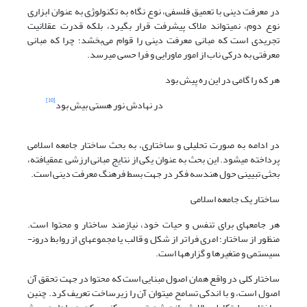
در معرفت دینی با تعمیق فلسفی، نوع نگاه به تکنولوژی به عنوان ابزاری
نوع دوم، نمی­تواند ملاک پیشرفت قرار بگیرد، بلکه قدرت عقلانیت
تجریدی است که مبانی معرفت دینی را قوام می‌بخشد؛ چرا که مبانی
معرفتی به درکی ناب از امور ماورایی و فرا حسی می­رسد.
هر که را گامی در این ره پیش بود
[10]
در نهادش نور هستی بیش بود
در ادامه به صورت تحلیلی و ساختاری، به بحث ساختار جامعه اسلامی
پرداخته می­شود. این بحث به عنوان یکی از نتایج مبانی ارزشی عمق­یافته،
بحثی تبیینی حول هندسه فکر در جهت بسط فرهنگ معرفت دینی است.
ساختار یک جامعه اسلامی
هر جامعه­ای برای تنفس و حیات خود، نیازمند ساختار و محتوا است.
منظور از ساختار؛ امری فراتر از شکل و قالب یا مجموعه­ای از روابط درون­
سیستمی و متغیرها و گزاره­ها است.
ساختار کلی در واقع همان اصول مبنایی است که محتوا در جهت تحقق آن
اصول است، و با اندکی تسامح می­توان آن را زیرساخت تعریف کرد. چنین