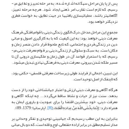
پس از پایان مراحل سه­گانه اشاره شده، به مرحله تمییز و تطابق می­
رسیم، که لازم است تقارب امر ذهنی ایجاد شود. هرچه مرحله تمییز،
آگاهانه­تر باشد، عملیاتی­سازی یافته­ها در جهت تطابق، به خواست فطری
نزدیک­تر خواهد بود.
مجموع این مراحل مدخل درک الگوی زندگی دینی با قوام­یافتگی فرهنگ
معرفت دینی خواهد بود؛ به این کیفیت که با به کارگیری اصول و مبانی
دین در زندگی فردی و اجتماعی، که تابع ملحوظ قرار دادن عنصر زمان و
مکان است، به سبک و سلوکی از زندگی دینی بر قوام معرفت دینی می­
رسیم، که با استمرار قواعد آن در طول زمان و ملکه­سازی درونی آن تا
مسیر ملکه شدن بیرونی، معرفت دینی به فرهنگی نهادی تبدیل می­شود.
این تبیین، اجمالی از فرایند طولی زیرساخت معرفتی فلسفی- حکمی بود،
که لاینفک از اصل توحید است.
هرگاه‌ آگاهی‌ و معرفت‌ دینی‌ ارزش‌ و اعتبار جهان­شناختی‌ خود را از دست‌
بدهد، سنت‌ نیز از حیات‌ و نشاط‌ ساقط‌ می‌گردد... چه این­که آگاهی‌ و
معرفت ‌دینی‌، خود بیشترین‌ اقتضا را برای‌ عبودیت‌ و باروری‌ ایمان‌ به‌
همراه‌ دارد؛ }إِنَّمَا یخْشَى اللَّهَ مِنْ عِبَادِهِ الْعُلَمَاء{
[8]
. (پارسانیا: 1379، 89).
بنابراین به این مطلب رسیدیم ک جهان­بینی توحیدی و تفکر وحدانی بر
مدار تسلیم مطلق در برابر اراده حق­تعالی، اوج و قله است، که دو بال مبانی