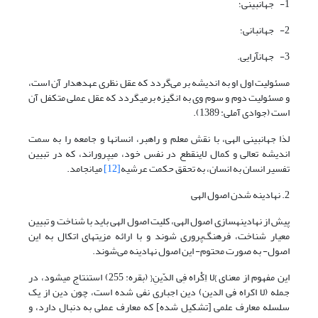
1- جهان­بینی؛
2- جهان­بانی؛
3- جهان­آرایی.
مسئولیت اول او به اندیشه بر می‌گردد که عقل نظری عهده­دار آن است،
و مسئولیت دوم و سوم وی به انگیزه برمی­گردد که عقل عملی متکفل آن
است (جوادی آملی: 1389).
لذا جهان­بینی الهی، با نقش معلم و راهبر، انسان­ها و جامعه را به سمت
اندیشه تعالی و کمال لاینقطع در نفس خود، می­پروراند، که در تبیین
تفسیر انسان به انسان، به تحقق حکمت عرشیه
[12]
می­انجامد.
2. نهادینه ­شدن اصول الهی
پیش از نهادینه­سازی اصول الهی، کلیت اصول الهی باید با شناخت و تبیین
معیار شناخت، فرهنگ‌پروری شوند و با ارائه مزیت­های اتکال به این
اصول- به صورت محتوم- این اصول نهادینه می‌شوند.
این مفهوم از معنای }لا اِکْراه فِی الدّینِ{ (بقره: 255) استنتاج می­شود، در
جمله (لا اکراه فی الدین) دین اجباری نفی شده است، چون دین از یک
سلسله معارف علمی [تشکیل شده] که معارف عملی به دنبال دارد، و