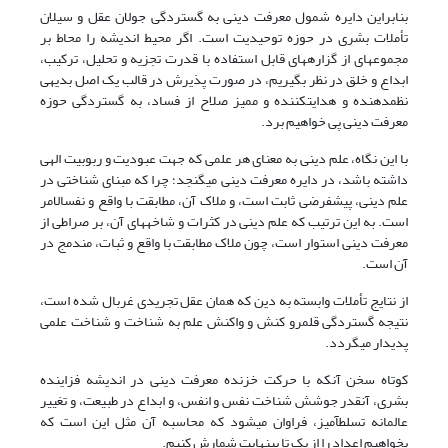
بنابراین دایره شمول معرفت دینی به گستردگی جولان عقل و سیلان
تأملات بشری در حوزه توحیدیت است. اگر محیط اندیشه را محاط بر
مجموعه­ای از گزاره­های قابل استفاده با قدرت تجزیه و تحلیل، ترکیب،
ابداع و خلق در نظر بگیریم، در صورت پذیرش در قالب یک اصل بدیهی
نظم­دهنده و هدایت­کننده و ممیز صلاح از فساد، به گستردگی حوزه
معرفت دینی پی خواهیم برد.
با این نگاه، علم دینی به معنای هر علمی که جهت عبودیت و ربوبیت الهی
داشته باشد، در دایره معرفت دینی می­گنجد؛ چرا که مبنای شناختی در
علم دینی، پیش­فرضی ثابت است، و ملاک آن، مطابقت با واقع و نفس­الامر
است. به این ترتیب که علم دینی در کثرات و شاخه­­های آن، بر صراطی از
معرفت دینی استوار است، چون ملاک مطابقت با واقع و ثبات، مندمج در
آن است.
از نتایج تأملات وابسته به دین که همان عقل تجریدی غربال شده است،
نتیجه گستردگی قلمرو کنش و واکنش علم به شناخت و شناخت علمی
پدیدار می­گردد.
کوتاه سخن آن­که با حرکت خزنده معرفت دینی در اندیشه فزاینده
بشری، آن­قدر جوشش شناخت نفس و انفس، و ابداع در طبیعت، و تغییر
عالمانه تسلط­آمیز، فراوان می­شود که محاسبه آن مثل این است که
بخواهیم اعداد را از یک تا بی­نهایت شمارش کنیم.