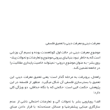
معرفت دینی و معرفت دینی با تعمیق فلسفی­
موضوع معرفت دینی در حالت اول کوتاه­­مدت بوده و نسیم آن، وزشی
است که به خاطر نبود بنیان­های بیرونی موضوع و تعارضات و تحولات پیش­
روی بشر- به عنوان موضوع درونی- نمی­تواند خاصیت پایداری عقلانیت را
در جامعه تضمین کند.
راه­حل، برون­رفت به مرحله گذار است؛ یعنی تعمیق معرفت دینی. این
تعمیق با بسترسازی فلسفی آن شکل می­گیرد. منظور از فلسفه در این
پژوهش، حکمت الهی است؛ حکمتی که با نگاه حداقلی، دو ویژگی کلی
دارد:
الف) رویارویی بشر با تحولات آتی و تعارضات احتمالی ناشی از عدم
سازگاری مبنایی پیش­فرض­ها و مسائل مستحدثه؛ با قرار دادن مبنای