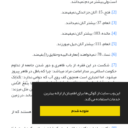
است ولی بیشتر مردم نمی­دانند.
[2]
. فتح، 15: آنان جز اندکی نمی­فهمند.
[3]
. انعام، 37: بیشتر آنان نمی­دانند.
[4]
. مائده، 103: بیشتر آنان نمی­فهمند.
[5]
. انعام، 111: بیشتر آنان جهل می­ورزند.
[6]
. نساء، 78: نمى‏خواهند [معارف الهیه وحقایق را] بفهمند.
[7]
. شکست در این فقره، از باب ظاهری و دور شدن جامعه از تداوم
حکومت اسلامی بر مدار امامت مراد می­باشد؛ چرا که باطل در ظاهر پیروز
می­شود، اما اعتباری است هم­چون کف روی آب که دوامی ندارد: }کَذلِکَ
یضْرِبُ اللَّهُ الْحَقَّ وَالْباطِلَ فَأَمَّا الزَّبَدُ فَیذْهَبُ جُفاءً وَأَمَّا ما ینْفَعُ النَّاسَ
فَیمْکُثُ فِی الْأَرْضِ{ (رعد: 17): خداوند، حق و باطل را چنین مثل می­زند:
این وب سایت از کوکی ها برای اطمینان از ارائه بهترین
کف­ها به بیرون پرتاب می
شوند، ولی آن­چه به مردم سود می‎رساند، در زمین
خدمات استفاده می کند.
می­ماند.
متوجه شدم
[8]
. فاطر، 28: به‌ درستی‌ که‌ از بندگان‌ خدا فقط‌ عالمان‌ هستند که‌ از
خداوند سبحان‌ خشیت‌ دارند.