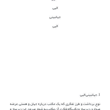
الهی
جهان­بینی
الهی
1. جهان­بینی الهی
نوع برداشت و طرز تفکری که یک مکتب درباره جهان و هستی عرضه
می‏دارد، زیرساز و تکیه­گاه فکری آن مکتب به شمار می‏رود. این زیرساز و