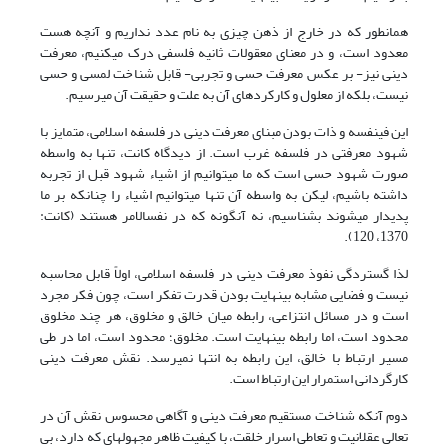
همان­طور که در خارج از ذهن چیزی به نام عدد نداریم و آن­چه هست
معدود است، و در معنای معقولات ثانیه فلسفی درک می­کنیم، معرفت
دینی نیز- بر عکس معرفت حسی و تجربی- قابل شناخت لمسی و حسی
نیست، بلکه از معلول و کارکردهای آن به علت و حقیقت آن می­رسیم.
این فی­نفسه و ذات بودن مبنای معرفت دینی در فلسفه اسلامی، متمایز با
شهود معرفتی در فلسفه غرب است. از دیدگاه کانت، تنها به واسطه
صورت شهود حسی است که ما می­توانیم از اشیاء شهود قبل از تجربه
داشته باشیم، لیکن به واسطه آن تنها می­توانیم اشیاء را چنان­که بر ما
پدیدار می­شوند بشناسیم، نه آن­گونه که در نفس­الامر هستند (کانت:
1370، 120).
لذا گستردگی نفوذ معرفت دینی در فلسفه اسلامی، اولاً قابل محاسبه
نیست و فضایی مشابه بی­نهایت بودن قدرت تفکر است، چون فکر مجرد
است و در مسائل انتزاعی، رابطه میان خالق و مخلوق، هر چند مخلوق
محدود است، اما رابطه بی­نهایت است. مخلوق؛ محدود است، اما در طی
مسیر ارتباط با خالق، این رابطه به انتها نمی­رسد. نقش معرفت دینی
کارگردانی استمرار این ارتباط است.
دوم آن­که شناخت مستقیم معرفت دینی و آگاهی محسوس نقش آن در
تعالی عقلانیت و تعاطی اسرار خلقت، با کیفیت ظاهر مجهوله­ای که دارد، بی