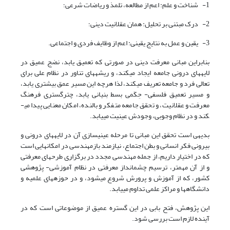
1- شناخت و علم: اعم از مطالعه، تلمذ و ریاضات شرعی؛
2- درک مبتنی بر تحلیل: همان عقلانیت دینی؛
3- یقین و عمل به نتایج یقینی: اعم از وظایف فردی و اجتماعی.
بنابراین مبانی معرفت دینی در صورتی که تعمیق یابد، نضج عمیق در
لایه­های درونی جامعه ایجاد می­کند، و ریشه­های تناور در نظام علی برای
تعالی فرد و جامعه تعریف می­کند، لذا هرچه این مسیر عمق بیشتری یابد،
و مسیر تعمیق فلسفی- حِکَمی بسط بنیانی یابد، چترگستری فرهنگ
معرفت و عقلانیت، و تحقق جامعه متفکر و بالنده، امکان معنایی پیدا می­
کند و در نظام وجوبی، وجودش عینیت می­یابد.
بدیهی است تحقق این مبانی تا مرحله عینی­سازی آن در لایه­های درونی و
بیرونی فکر انسانی و بطن اجتماع، نیازمند بازمهندسی در امکان­هایی است
که در اختیار داریم، از جمله مهندسی مجدد در برگزاری طرح­های معرفتی
و از آن مهم­تر، ترسیم چشم­انداز معرفتی در نظام آموزشی- پژوهشی
کشور، که از آموزش و پرورش شروع می­شود، و در حوزه­های علمیه و
دانشگاه­ها و مراکز علمی تداوم می­یابد.
این پژوهش، فتح بابی در این گستره عمیق از موضوعاتی است که در
آینده لازم است بررسی شود.