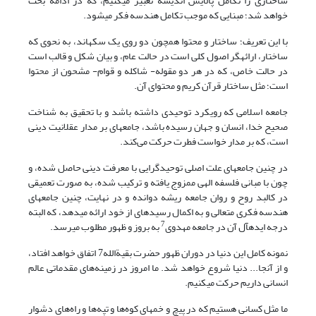
ساختاری را تکامل پالایش اندیشه تعبیر می­کنیم، که در ادامه بحث
خواهد شد؛ مبنایی که موجب تکامل هندسه فکر می­شود.
با این تعریف؛ ساختار و محتوا هم­چون دو روی یک سکه­اند، به نحوی که
ساختار، ارائه­گر اصول کلی است در حالت عام، و بیان شکل و قالب است
در حالت خاص، که در هر دو مقوله- شاکله­ و قوام- مشحون از محتوا
است؛ مثل ساختار قرآن کریم و محتوای آن.
جامعه اسلامی که رویکرد توحیدی داشته باشد و با تحقیق به شناخت
صحیح خدا، انسان و جهان رسیده باشد، جامعه­ای بر مدار عقلانیت دینی
است، که بر مدار خواست فطرت حرکت می‌کند.
در چنین جامعه­ای علت اصلی توحیدگرایی با معرفت دینی حاصل شده، و
چون با مبانی فلسفه الهی ممزوج یافته و ترکیب شده، به صورت تعمیقی
در کالبد روح و روان جامعه ریشه دوانده و در نهایت، چنین جامعه­ای
هندسه فکری متعالی و به اکمال رسیده­ای از خود ارائه می­دهد، که البته
7
درجه ایده­آل آن در جامعه مهدوی
به بروز و ظهور مطلوب می­رسد.
نمونه‌ کامل این دنیا در دوران ظهور حضرت بقیةالله7 اتفاق خواهد افتاد،
و از آن­جا... دنیا شروع خواهد شد. ما امروز در زمینه‌هاى مقدماتى عالم
انسانى داریم حرکت می­کنیم.
ما مثل کسانى هستیم که در پیچ و خم­هاى کوه‌ها و تپه‌ها و راه‌هاى دشوار