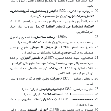
الله حسن­زاده آملى و تحقیق و تقدیم مسعود طالبى، تهران:‏ نشر
ناب‏.
سروش، عبدالکریم، (1379)،
قبض و بسط تئوریک شریعت؛ نظریه
تکامل معرفت دینی،
تهران: مؤسسه فرهنگی صراط.
صدرالمتألهین شیرازی، صدرالدین محمدبن ابراهیم.، (1981)،
الحکمة المتعالیة فى الاسفار العقلیة الاربعة
، بیروت: دار احیاء
التراث العربی.
---------------، (1390)،
رساله سه اصل
، به تصحیح و تحقیق
و مقدمه سید حسین نصر، تهران: بنیاد حکمت اسلامی صدرا.
طاهرزاده، اصغر، (1390)،
از برهان تا عرفان
؛ شرح براهین
صدیقین و حرکت جوهری، اصفهان: انتشارات لب المیزان.
طباطبایی، سید محمدحسین، (1397ق)،
تفسیر المیزان
، ترجمه
سید محمدباقر موسوی همدانی، قم: مؤسسه مطبوعاتی دارالعلم.
کانت، امانوئل، (1370)،
تمهیدات
، ترجمه غلامعلی حداد عادل،
تهران: مرکز نشر دانشگاهی.
لاریجانی، صادق، (1370)،
معرفت دینی
، قم: مرکز ترجمه و نشر
کتاب.
مطهری، مرتضی، (1382)،
جهان­بینی توحیدی
، تهران: صدرا.
------------، (1371)،
مسئله شناخت
، تهران: صدرا.
------------، (1391)،
یادداشت­های استاد مطهری
، جلد 6،
تهران: صدرا.
مصباح یزدی، محمد تقی، (1378)،
آموزش فلسفه
، تهران: دفتر