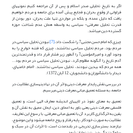
اگر به تاریخ تحلیلی صدر اسلام و پس از آن مراجعه کنیم نمونه­های
فراوانی از وقوع بحران و فجایع پیش آمده برای جامعه و مردم خواهیم
یافت که دلیل عمده، و بلکه در مواردی تنها علت بحران، دور بودن از
قدرت تحلیل معرفتی- سیاسی به واسطه همان عدم شناخت حوزه
گسترده دین می­باشد.
چیزی که امام حسن مجتبی7 را شکست داد،
[7]
نبودن تحلیل سیاسی در
مردم بود، مردم تحلیل سیاسی نداشتند، چیزی که فتنه خوارج را به
وجود آورد و امیرالمؤمنین7 را آن­طور زیر فشار قرار داد و قدرت­مندترین
آدم تاریخ را آن­گونه مظلوم کرد، نبودن تحلیل سیاسی در مردم بود...
همه مردم که بی­دین نبودند، تحلیل سیاسی نداشتند. (امام خامنه­ای،
دیدار با دانش­آموزان و دانشجویان، 12 آبان 1372).
در بررسی نقش پایدار معرفت دینی و اثر آن در نهادینه­سازی عقلانیت در
جامعه، به مسئله تعمیق مبانی معرفت دینی می­رسیم.
تعمیق به معنای نفوذ در لایه­های اندیشه معارف الهی است، و تعمیق
فلسفی معرفت دینی یعنی باور به اعماق دین، ایمان عمیق به نقش آن و
یقین به اثرگذاری کاربرد آن با تعمیق مبانی معرفتی. با رسوخ این تعاریف،
عقلانیت به صورت خودکار، پایه رفتار و روح جامعه می­شود و این موضوع،
نیازمند بسترسازی تدریجی در بلندمدت است، تا اثرات آن در سبک و
سلوک زندگی دینی نیز نمایان شود.