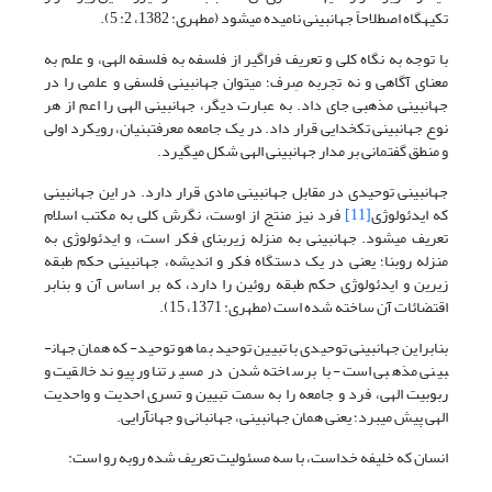
تکیه­گاه‏ اصطلاحاً جهان­بینی نامیده می‏شود (مطهری: 1382، 2: 5).
با توجه به نگاه کلی و تعریف فراگیر از فلسفه به فلسفه الهی، و علم به
معنای آگاهی و نه تجربه صِرف؛ می­توان جهان­بینی فلسفی و علمی را در
جهان­بینی مذهبی جای داد. به عبارت دیگر، جهان­بینی الهی را اعم از هر
نوع جهان­بینی تک­خدایی قرار داد. در یک جامعه معرفت­بنیان، رویکرد اولی
و منطق گفتمانی بر مدار جهان­بینی الهی شکل می­گیرد.
جهان­بینی توحیدی در مقابل جهان­بینی مادی قرار دارد. در این جهان­بینی
که ایدئولوژی
[11]
فرد نیز منتج از اوست، نگرش کلی به مکتب اسلام
تعریف می­شود. جهان‏بینی به منزله زیربنای فکر است، و ایدئولوژی به‏
منزله روبنا؛ یعنی در یک دستگاه فکر و اندیشه، جهان­بینی حکم طبقه‏
زیرین و ایدئولوژی حکم طبقه روئین را دارد، که بر اساس آن و بنابر
اقتضائات آن ساخته شده است (مطهری: 1371، 15).
بنابراین جهان­بینی توحیدی با تبیین توحید بما هو توحید- که همان جهان­
بینی مذهبی است- با برساخته شدن در مسیر تناور پیوند خالقیت و
ربوبیت الهی، فرد و جامعه را به سمت تبیین و تسری احدیت و واحدیت
الهی پیش می­برد؛ یعنی همان جهان­بینی، جهان­بانی و جهان­آرایی.
انسان که خلیفه خداست، با سه مسئولیت تعریف شده روبه رو است: