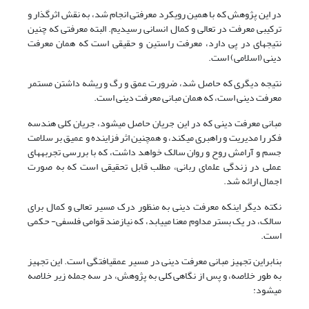
در این پژوهش که با همین رویکرد معرفتی انجام شد، به نقش اثرگذار و
ترکیبی معرفت در تعالی و کمال انسانی رسیدیم. البته معرفتی که چنین
نتیجه­ای در پی دارد، معرفت راستین و حقیقی است که همان معرفت
دینی (اسلامی) است.
نتیجه­ دیگری که حاصل شد، ضرورت عمق­ و رگ و ریشه داشتن مستمر
معرفت دینی است، که همان مبانی معرفت دینی است.
مبانی معرفت دینی که در این جریان حاصل می­شود، جریان کلی هندسه
فکر را مدیریت و راهبری می­کند، و هم­چنین اثر فزاینده و عمیق بر سلامت
جسم و آرامش روح و روان سالک خواهد داشت، که با بررسی تجربه­های
عملی در زندگی علمای ربانی، مطلب قابل تحقیقی است که به صورت
اجمال ارائه شد.
نکته دیگر این­که معرفت دینی به منظور درک مسیر تعالی و کمال برای
سالک، در یک بستر مداوم معنا می­یابد، که نیازمند قوامی فلسفی- حکمی
است.
بنابراین تجهیز مبانی معرفت دینی در مسیر عمق­یافتگی است. این تجهیز
به طور خلاصه، و پس از نگاهی کلی به پژوهش، در سه جمله زیر خلاصه
می­شود: