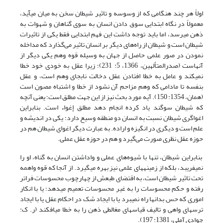
اولاً هر چند هنگامی که از وسوسه و تاثیر شیطان سخن به میان می­آید،
معمولاً در نگاه ابتدایی سوق دادن انسان به سوی گناهان و شهوات به
ذهن می­رسد، اما باید توجه داشت این فهم ابتدایی فقط یکی از تاثیرات
شیطان است و شیطان از راه‌های دیگر بر انسان تاثیر می‌گذارد که مداخله
نمودن در صور علمی حاصل از جهان به وسیله قوه وهم یکی دیگر از
آنهاست (صدرالمتألهین، 1366، 5: 231)؛ زیرا عقل به خودی خود خطا
نمی­کند و عامل به خطا افتادن عقل دخالت نابجای وهم است، و عقل
بنفسه تا مادامی که وهم مزاحم آن نشود از خطا و اشتباه مصون است
(همان، 1354: 150). آیه مورد بحث نیز از این جهت مطلق است؛ یعنی آنچه
که شیطان سوگند یاد کرده انجام دهد مطلق إغواء است. بنابراین
اغوا‌گری شیطان نسبت به انسان دو منطقه وسیع دارد؛ یکی در اندیشه و
علم است و دیگری در انگیزه و اراده. به عبارت دیگر اغوای شیطان هم در
حوزه عقل نظری صورت می‌گیرد و هم در حوزه عقل عملی.
بنابراین شیطان، تنها با شیوه‌های عملی و واداشتن انسان به گناه، او را
نمی‏فریبد، بلکه از زمینه­های علمی نیز بهره می‏گیرد. از آنجا که قوه واهمه
تحت تاثیر شیطان است، به اقتضای طبعش از چهارچوب محسوسات فراتر
رفته و حکم محسوسات را به غیر محسوسات تعمیم می­دهد؛ یا با انکار
اموری که حس بدان­ها راه نمی­برد یا با ایجاد شک در احکام عقل یا با ایجاد
ترس­های واهی و تالیف قیاس­های مغالطی ذهن را به خطا می­افکند (ر. ک:
جوادی آملی، 1381: 197).