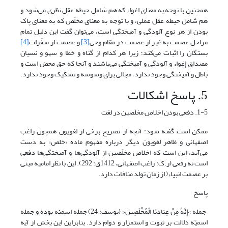
همچنین با توجه به معنای اغواء که هم شامل حیطه عقل نظری می‌شود و
هم شامل حیطه عقل عملی، و با توجه به معنای مخلَص که به معنای پاک
بودن از هر نوع آلودگی و آمیختگی است، می‌توان گفت این دلیل تمام
مراحل عصمت به غیر از عصمت در مقام وحی
[3]
و عصمت از منفّرات
[4]
بستگان را اثبات می‌کند؛ زیرا هر کدام از گناه و خطا و سهو و نسیان
مصداق إغواء و آلودگی و آمیختگی می‌باشند و آنجا که حق محض است و
باطل و آمیختگی وجود ندارد، مجالی برای وسوسه و تشکیک وجود ندارد.
5. پاسخ اشکالات
1-5. دفعی بودن اخلاص مخلَصین در لغت
ممکن است گفته شود: آنچه از تصریح برخی از لغویون همچون راغب
اصفهانی و ظاهر لغویون دیگر درباره مفهوم ماده «خلص» به دست
می‌آید، این است که اخلاص مخلَصین از آلودگی‌ها و آمیختگی‌ها دفعی
است نه رفعی (ر.ک: راغب اصفهانی، 1412ق: 292). این با نظر امامیه مبنی
بر عصمت انبیاء(
از زمان تولد منافات دارد.
پاسخ
جمله >إِنَّهُ مِنْ عِبَادِنَا الْمُخْلَصِین< (یوسف: 24) جمله اسمیّه بوده و جمله
اسمیّه دلالت بر ثبوت و استمرار و دوام دارد. بنابراین این بخش از آیه