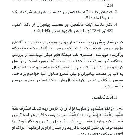
214).
اختصاص دلالت آیات مخلَصین بر عصمت پیامبران از شرک (ر .ک:
ملطی، 1413ق: 51).
انکار دلالت آیات مخلَصین بر عصمت پیامبران (ر .ک: آمدی،
1423ق، 4: 172 و 212؛ میرباقری و نائینی، 1395: 86).
در نوشتار پیش رو، با استفاده از روش توصیفی و تحلیلی دیدگاه‌های
مزبور بررسی شده است. از آنجا که بررسی دیدگاه نخست- که دیدگاه
برگزیده می‌باشد- مستلزم نقد دیدگاه‌های دیگر می‌باشد، از بررسی
جداگانه آنها صرف نظر شده است. نخست آیات مورد استدلال را نقل
کرده و مفردات آنها را توضیح می‌دهیم، آنگاه به تقریر و تبیین استدلال
به آنها بر عصمت پیامبران و بیان قلمرو مدلول آنها خواهیم پرداخت،
سپس اشکالاتی که بر این استدلال وارد شده است را نقل و بررسی
خواهیم کرد.
آیات مُخلَصین
1-1. >وَ لَقَدْ هَمَّتْ بِهِ وَ هَمَّ بِها لَوْ لَا أَن رَّءَا بُرْهَنَ رَبِّه کَذلِکَ لِنَصْرِفَ عَنْهُ
السُّوءَ وَ الْفَحْشاءَ إِنَّهُ مِنْ عِبادِنَا الْمُخْلَصین‌< (یوسف: 24) و هر آینه آن زن
قصد او کرد و او نیز قصد وی می‌کرد اگر دلیل روشن پروردگار خویش را
ندیده بود، این چنین کردیم تا کار بد و زشت را از او بر گردانیم؛ چرا که او
قطعاً از بندگان مخلَص ما بود.