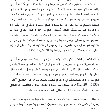
یاد مى‏کند که به طور حتم تمامى أبناى بشر را إغوا مى‏کند، آن گاه مخلَصین
را استثناء کرده و اعتراف می­کند که نمی­تواند در مخلَصین نفوذ کند و آنها
را به بیراهه بکشاند. با توجه به اطلاق اغواء در آیات فوق و آنچه که در
مفهوم شناسی واژه اغواء گذشت، اغوا‌گری شیطان نسبت به انسان دو
منطقه وسیع دارد؛ یکی در اندیشه و علم است و دیگری در انگیزه و
اراده. به عبارت دیگر اغواء شیطان هم در حوزه عقل نظری صورت
می‌گیرد و هم در حوزه عقل عملی. بنابراین شیطان در تجهیل علمی و
تفسیق عملی انسان، از هر شبهه و شهوتی استمداد می‏کند، تا او را بر اثر
ابتلا به شبهه از «جزم علمی» باز دارد و بر اثر ابتلا به شهوت عملی از «عزم
عملی» منصرف کند (ر. ک: جوادی آملی، 1389ش، 3: 383).
از آنجا که در آیات مذکور شیطان به عجز خود نسبت به اغوای مخلَصین
اعتراف می‌کند، روشن می‌شود که عجز او از اغوای مخلَصین هم اغواء در
ساختار علم و عقل نظری را شامل می‌شود و هم اغواء در میل، اراده و عقل
عملی را. بنابراین مخلَصین هم در فهمیدن و جزم علمی اشتباه نمی‏کنند و
هم در اراده، تصمیم‏گیری و عزم عملی نمی‏لغزند (ر.ک: جوادی آملی،
1389ش، 20: 412)، در نتیجه پیراسته و مصون بودن مخلَصین از اغوای
شیطان، بیانگر عصمت آنان از خطای علمی و خطیئه عملی است.
از مطالب پیشین روشن شد که مخلَص بودن ملازم با معصوم بودن است،
یعنی هر کس که به مقام والای مخلَصین دست یابد هیچ گونه سوء و
فحشائی به سراغ او نمی­آید و به ذهن و قلب او خطور نمی‌کند و در برابر