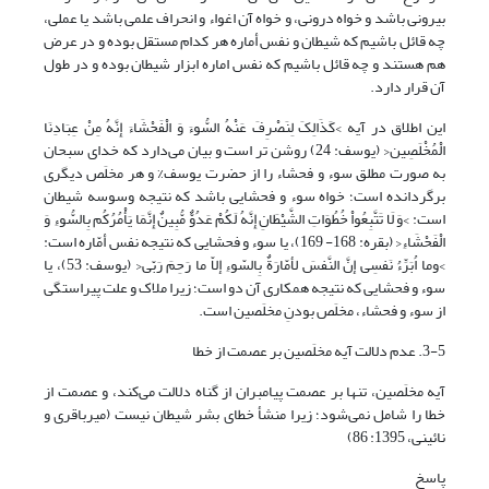
بیرونی باشد و خواه درونی، و خواه آن اغواء و انحراف علمی باشد یا عملی،
چه قائل باشیم که شیطان و نفس أماره هر کدام مستقل بوده و در عرض
هم هستند و چه قائل باشیم که نفس اماره ابزار شیطان بوده و در طول
آن قرار دارد.
این اطلاق در آیه >کَذَالِکَ لِنَصْرِفَ عَنْهُ السُّوءَ وَ الْفَحْشَاءَ إِنَّهُ مِنْ عِبَادِنَا
الْمُخْلَصِین< (یوسف: 24) روشن تر است و بیان می‌دارد که خدای سبحان
به صورت مطلق سوء و فحشاء را از حضرت یوسف% و هر مخلَص دیگری
برگردانده است؛ خواه سوء و فحشایی باشد که نتیجه وسوسه شیطان
است: >وَ لَا تَتَّبِعُواْ خُطُوَاتِ الشَّیْطَانِ إِنَّهُ لَکُمْ عَدُوٌّ مُّبِینٌ إِنَّمَا یَأْمُرُکُم بِالسُّوءِ وَ
الْفَحْشَاءِ< (بقره: 168- 169)، یا سوء و فحشایی که نتیجه نفس أمّاره است:
>وما اُبَرِّءُ نَفسِی إنَّ النَّفسَ لأمّارَةٌ بِالسّوءِ إلاّ ما رَحِمَ رَبّی< (یوسف: 53)، یا
سوء و فحشایی که نتیجه همکاری آن دو است؛ زیرا ملاک و علت پیراستگی
از سوء و فحشاء، مخلَص بودنِ مخلَصین است.
3-5. عدم دلالت آیه مخلَصین بر عصمت از خطا
آیه مخلَصین، تنها بر عصمت پیامبران از گناه دلالت می‌کند، و عصمت از
خطا را شامل نمی‌شود؛ زیرا منشأ خطای بشر شیطان نیست (میرباقری و
نائینی، 1395: 86)
پاسخ