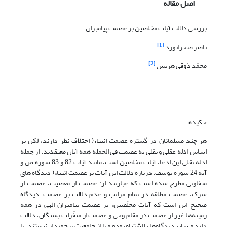
اصل مقاله
بررسی دلالت آیات مخلَصین بر عصمت پیامبران
[1]
ناصر صحرانورد
[2]
محمّد ذوقی هریس
چکیده
هر چند مسلمانان در گستره عصمت انبیاء( اختلاف نظر دارند، لکن بر
اساس ادله عقلی و نقلی به عصمت فی الجمله همه آنان معتقدند. از جمله
ادله نقلی این ادعا، آیات مخلَصین است، مانند آیات 82 و 83 سوره ص و
آیه 24 سوره یوسف. درباره دلالت این آیات بر عصمت انبیاء( دیدگاه های
متفاوتی مطرح شده است که عبارتند از: عصمت از معصیت، عصمت از
شرک، عصمت مطلقه در تمام مراتب و عدم دلالت بر عصمت. دیدگاه
صحیح این است که آیات مخلَصین، بر عصمت پیامبران الهی در همه
زمینه‌ها غیر از عصمت در مقام وحی و عصمت از منفّرات بستگان، دلالت
دارد و سایر دیدگاه‌ها یا اشتباه بوده و یا از جامعیت برخوردار نیستند. با