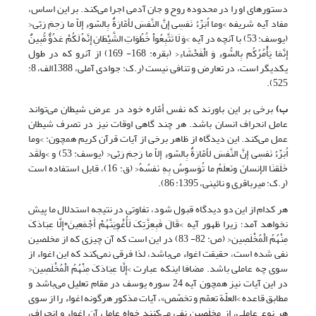
دستورهای او را در محدوده روح و جان آدمی اجرا می‌کند. بر این اساس،
مفاد آیه شریفه >وما اُبَرِّءُ نَفسِی إنَّ النَّفسَ لأمّارَةٌ بِالسّوءِ إلاّ ما رَحِمَ رَبّی<
(یوسف: 53) با آنچه در آیه >وَ لَا تَتَّبِعُواْ خُطُوَاتِ الشَّیْطَانِ إِنَّهُ لَکُمْ عَدُوٌّ مُّبِینٌ
إِنَّمَا یَأْمُرُکُم بِالسُّوءِ وَ الْفَحْشَاءِ< (بقره: 168- 169) از آن‏رو که در طول
یکدیگر است، در تعارض و تنافی نیست (ر.ک: جوادی آملی، 1388الف، 8:
525).
ب)
برخی بر این باورند که نفس أمّاره خود در عرض شیطان می‌تواند
عامل انحراف انسان باشد. هر چند گاهی اوقات نیز در تصرف شیطان
عمل می‌کند. این دیدگاه از ظاهر برخی از آیات قرآن کریم همچون: >وما
اُبَرِّءُ نَفسِی إنَّ النَّفسَ لأمّارَةٌ بِالسّوءِ إلاّ ما رَحِمَ رَبّی< (یوسف: 53) و >ولَقَد
خَلَقنَا الإنسانَ ونَعلَمُ ما تُوَسوِسُ بِهِ نَفسُهُ< (ق: 16)، قابل استفاده است
(ر.ک: میرباقری و نائینی، 1395: 86).
هر کدام از این دو دیدگاه قبول شود، تفاوتی در نتیجه استدلال ما پیش
نخواهد آمد؛ زیرا ظهور آیه >قَالَ فَبِعِزَّتِکَ لَأُغْوِیَنَّهُمْ أَجْمَعِینَ*إِلَّا عِبَادَکَ
مِنْهُمُ الْمُخْلَصِین< (ص: 82- 83) در این است که آن چیزی که از مخلصین
نفی شده است، حقیقت اغواء می‌باشد، لذا فرقی نمی‌کند که این اغواء از
سوی چه عاملی باشد. مضافا اینکه عبارت >إِلَّا عِبَادَکَ مِنْهُمُ الْمُخْلَصِین<
در این آیات نیز همچون آیه 24 سوره یوسف در مقام تعلیل می‌باشد و
مطابق قاعده >العلّة تعمّم و تخصّص»، آیات مذکور هرگونه اغواء را از سوی
هر نوع عاملی، از مخلَصین نفی می‌کنند خواه عامل آن اغواء و انحراف،