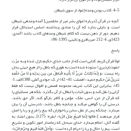
4-5. کاذب بودن وعده إغواء از سوی شیطان
آنچه در قرآن [درباره اغوای بشر غیر از مخلصین] آمده وعده­ی شیطان
است، و دلیلی ندارد که آن را صادق پنداشته، اساس استدلال قرار
دهیم. دور از ذهن نیست که کلام شیطان وعده­ای کاذب باشد (آمدی،
1423ق، 4: 212؛ میرباقری و نائینی، 1395: 86).
پاسخ
اولاً قرآن کریم، کتابی است که از جانب خدای حکیمِ نازل شده و به عزّت
(نفوذناپذیری) ستوده شده است به طوری که باطل را از هیچ جهتی بدان
راه نیست >وَ إِنَّهُ لَکِتَابٌ عَزِیزٌ لَّا یَأْتِیهِ الْبَاطِلُ مِن بَینِ یَدَیْهِ وَ لَا مِنْ خَلْفِهِ
تَنزِیلٌ مِّنْ حَکِیمٍ حَمِید< (فصلت: 41- 42) (ر.ک: جوادی آملی، 1388الف، 1:
45). بنابراین این کتاب شریف مجموعه قصص و اقوال نیست که فقط
آرایی را نقل کند و بدون اثبات یا ابطال، از آن بگذرد. بلکه هر مسئله‏ای را
که قرآن از جن، انس، ملک، مؤمن و کافر بازگو کند، اگر حق باشد،
درستی آن را گواهی می‏کند و چنانچه باطل باشد، نادرستی آن را بیان
می‏دارد؛ چنانکه پس از نقل سخن رباخواران که بیع را فرع و ربا را اصل
قرار می‏دهند [>قالوا إنَّمَا البَیعُ مِثلُ الرِّبا< (بقره: 275)]، بدون اعتناء به
گفته آنان، اعلام می‏دارد خدای سبحان که زمامدار امور تکوین و تشریع
است، بیع را حلال و ربا را حرام کرده است: >وأحَلَّ اللهُ البَیعَ وحَرَّمَ الرِّبا<