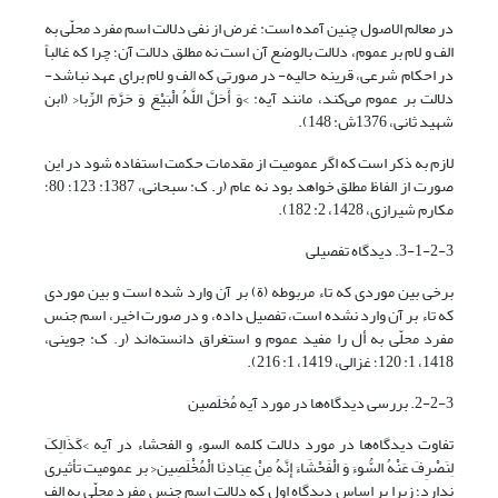
در معالم الاصول چنین آمده است: غرض از نفی دلالت اسم مفرد محلّی به
الف و لام بر عموم، دلالت بالوضع آن است نه مطلق دلالت آن؛ چرا که غالباً
در احکام شرعی، قرینه حالیه- در صورتی که الف و لام برای عهد نباشد-
دلالت بر عموم می‌کند، مانند آیه: >وَ أَحَلَّ اللَّهُ الْبَیْعَ وَ حَرَّمَ الرِّبا< (ابن
شهید ثانی، 1376ش: 148).
لازم به ذکر است که اگر عمومیت از مقدمات حکمت استفاده شود در این
صورت از الفاظ مطلق خواهد بود نه عام (ر. ک: سبحانی، 1387: 123؛ 80؛
مکارم شیرازی، 1428، ‏2: 182).
3-1-2-3. دیدگاه تفصیلی
برخی بین موردی که تاء مربوطه (ة) بر آن وارد شده است و بین موردی
که تاء بر آن وارد نشده است، تفصیل داده، و در صورت اخیر، اسم جنس
مفرد محلّی به أل را مفید عموم و استغراق دانسته‌اند (ر. ک: جوینی،
1418، 1: 120؛ غزالی، 1419، 1: 216).
2-2-3. بررسی دیدگاه‌ها در مورد آیه مُخلَصین
تفاوت دیدگاه‌ها در مورد دلالت کلمه السوء و الفحشاء در آیه >کَذَالِکَ
لِنَصْرِفَ عَنْهُ السُّوءَ وَ الْفَحْشَاءَ إِنَّهُ مِنْ عِبَادِنَا الْمُخْلَصِین< بر عمومیت تأثیری
ندارد؛ زیرا بر اساس دیدگاه اول که دلالت اسم جنس مفرد محلّی به الف