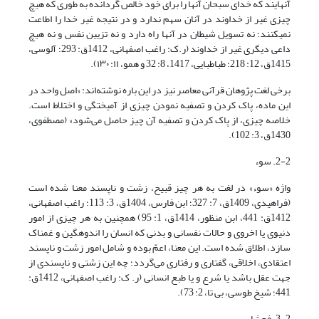
آنهایند که خدای سبحان آنها را برای خود خالص گردانده به طوری که هیچ
چیزی غیر از خداوند در آنان سهم ندارد و در نتیجه غیر خدا را اطاعت
نمی­کنند؛ نه تسویل شیطان در آنها راه دارد و نه تزیین نفس و نه هیچ
داعی دیگری غیر از خداوند (ر.ک: راغب اصفهانی، 1412ق: 293؛ آلوسی،
1415ق، 12: 218؛ طباطبایی، 1417، 8: 32 و همو، ۱۱: ۱۳۰).
برخی لغت پژوهان قرآنی معاصر نیز در این باره نوشته‌اند: «اصل واحد در
این ماده، پاک کردن و تصفیه نمودن چیزی از آمیختگی و اختلاط است.
خلاصه چیزی، از پاک کردن و تصفیه آن چیز حاصل می‌شود» (مصطفوی،
1430ق، 3: 102).
2-2. سوء
واژه «سوء» در لغت به هر چیز قبیح، زشت و ناپسند معنا شده است
(فراهیدی، 1409ق، 7: 327؛ ابن فارس، 1404ق، 3: 113؛ راغب اصفهانی،
1412ق: 441، ابن منظور، 1414ق، 1: 95) همچنین به هر چیزى از امور
دنیوى یا اخروى و حالات نفسانى و بدنى که انسان را اندوهگین و غمناک
سازد، اطلاق شده است. این معنا، اعمّ بوده و شامل امور زشت و ناپسند
اعتقادی، اخلاقی، گفتاری و رفتاری می‌گردد؛ چه این زشتی و ناپسندی از
جهت عقل باشد یا شرع و یا طبع انسانی (ر. ک: راغب اصفهانی، 1412ق:
441؛ شیخ طوسی، بی تا، 2: 73).
3-2. فحشاء