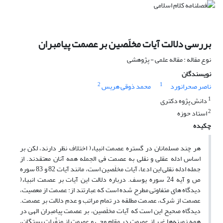
بررسی دلالت آیات مخلَصین بر عصمت پیامبران
نوع مقاله : مقاله علمی - پژوهشی
نویسندگان
2
1
ناصر صحرانورد
محمد ذوقی هریس
1
دانش پژوه دکتری
2
استاد حوزه
چکیده
هر چند مسلمانان در گستره عصمت انبیاء( اختلاف نظر دارند، لکن بر
اساس ادله عقلی و نقلی به عصمت فی الجمله همه آنان معتقدند. از
جمله ادله نقلی این ادعا، آیات مخلَصین است، مانند آیات 82 و 83 سوره
ص و آیه 24 سوره یوسف. درباره دلالت این آیات بر عصمت انبیاء(
دیدگاه های متفاوتی مطرح شده است که عبارتند از: عصمت از معصیت،
عصمت از شرک، عصمت مطلقه در تمام مراتب و عدم دلالت بر عصمت.
دیدگاه صحیح این است که آیات مخلَصین، بر عصمت پیامبران الهی در
همه زمینه‌ها غیر از عصمت در مقام وحی و عصمت از منفّرات بستگان،