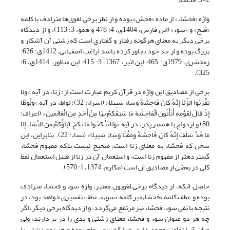
واژه «فحشاء» از ماده «فحش» بوده و از نظر برخی لغوی‌ها مترادف با کلمه
«قبح» و «سوء» (ابن فارس، 1404ق، 4: 478 و همو، 3: 113)، و از دیدگاه
برخی دیگر به معنای هرگونه رفتار و گفتاری است که زشتی آن آشکار و
بزرگ بوده و از حد خود تجاوز کرده باشد (راغب اصفهانی، 1412ق: 626؛
زمخشری، 1979ق: 465؛ ابن اثیر، 1367، 3: 415؛ ابن منظور، 1414ق، 6:
325).
برخی از مصادیق این واژه در قرآن کریم عبارت است از: زنا، در آیه >وَلا
تَقْرَبُوا الزِّنَا إِنَّهُ کانَ فَاحِشَةً وَسَاءَ سَبِیلا< (اسراء: 32)؛ لواط، در آیه >وَلُوطًا
إِذْ قَالَ لِقَوْمِهِ أَتَأْتُونَ الْفَاحِشَةَ مَا سَبَقَکمْ بِهَا مِنْ أَحَدٍ مِنَ الْعَالَمِینَ< (اعراف:
80) و ازدواج با همسر پدر، در آیه >وَلا تَنْکحُوا مَا نَکحَ آبَاؤُکمْ مِنَ النِّسَاءِ إِلا
مَا قَدْ سَلَفَ إِنَّهُ کانَ فَاحِشَةً وَمَقْتًا وَسَاءَ سَبِیلا< (نساء: 22). بنابراین، این
سخن که فحشاء به معنای زنا است، صحیح نیست بلکه مفهوم فحشاء
گسترده­تر از مفهوم زنا است، و استعمال آن در زنا از قبیل استعمال لفظ
کلى در بعضى از مصادیق آن است (مکارم، 1374، 1: 570).
حاصل آنکه، از دیدگاه برخی لغویونِ معتبر، واژه سوء و فحشاء مترادف
بوده و عطف کلمه «فحشاء» بر کلمه «سوء»، عطف تفسیری خواهد بود، در
نتیجه با نفی سوء، فحشاء نیز مرتفع می‌گردد. و از دیدگاه برخی دیگر، اگر
چه هر دو عنوان سوء و فحشاء معنای زشتی و بدی را در بر دارند، ولی
میان آنها تفاوت وجود دارد، چرا که سوء، عام بوده و هر نوع زشتی را