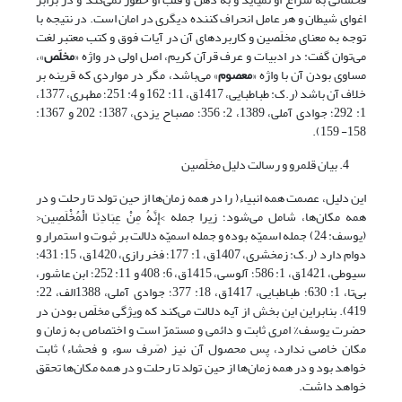
اغوای شیطان و هر عامل انحراف کننده دیگری در امان است. در نتیجه با
توجه به معنای مخلَصین و کاربرد­های آن در آیات فوق و کتب معتبر لغت
می‌توان گفت: در ادبیات و عرف قرآن کریم، اصل اولی در واژه «
مخلَص
»،
مساوی بودن آن با واژه «
معصوم
» می‌باشد، مگر در مواردی که قرینه بر
خلاف آن باشد (ر.ک: طباطبایی، 1417ق، 11: 162 و 4: 251؛ مطهری، 1377،
1: 292؛ جوادی آملی، 1389، 2: 356؛ مصباح یزدی، 1387: 202 و 1367:
158- 159).
بیان قلمرو و رسالت دلیل مخلَصین
این دلیل، عصمت همه انبیاء( را در همه زمان‌ها از حین تولد تا رحلت و در
همه مکان‌ها، شامل می‌شود؛ زیرا جمله >إِنَّهُ مِنْ عِبَادِنَا الْمُخْلَصِین<
(یوسف: 24) جمله اسمیّه بوده و جمله اسمیّه دلالت بر ثبوت و استمرار و
دوام دارد (ر.ک: زمخشری، 1407ق، 1: 177؛ فخر رازی، 1420ق، 15: 431؛
سیوطی، 1421ق، 1: 586؛ آلوسی، 1415ق، 6: 408 و 11: 252؛ ابن عاشور،
بی‌تا، 1: 630؛ طباطبایی، 1417ق، 18: 377؛ جوادی آملی، 1388الف، 22:
419). بنابراین این بخش از آیه دلالت می‌کند که ویژگی مخلَص بودن در
حضرت یوسف% امری ثابت و دائمی و مستمرّ است و اختصاص به زمان و
مکان خاصی ندارد، پس محصول آن نیز (صَرف سوء و فحشاء) ثابت
خواهد بود و در همه زمان‌ها از حین تولد تا رحلت و در همه مکان‌ها تحقق
خواهد داشت.