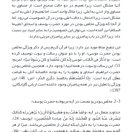
آنها مشکل است؛ زیرا تعمیم در دو حالت صحیح است: از مساوی به
مساوی و از ادنی به اعلی، زیرا ملاک واحد است، اما تعمیم از اعلی به ادنی
مشکل است، زیرا احتمال دخالت اعلی بودن در آن خصوصیت می رود. اما
از آنجا که ویژگی مخلَص بودن در مورد حضرت یوسف و اسحاق (علیهما
السلام) نیز آمده است، می توان این خصوصیت را به سایر انبیاء نیز نسبت
داد؛ زیرا آنان در باب پیامبری، بر سایر پیامبران مزیتی ندارند.
این تنقیح مناط موید نیز دارد؛ زیرا قرآن کریم پس از ذکر ویژگی مخلَص
بودن حضرت موسی%، او را با دو عنوان رسالت و نبوت توصیف کرده
است: >وَ اذْکُرْ فِی الْکِتابِ مُوسى‌ إِنَّهُ کانَ مُخْلَصاً وَ کانَ رَسُولاً نَبِیًّا< (مریم:
51). این رسالت و نبوت در همه انبیاء( وجود دارد. همچنین مُخلَص بودن
حضرت ابراهیم، اسحاق و یعقوب( را به توجه خالصانه آنان به قیامت
معلّل کرده است: >إِنَّا أَخْلَصْناهُمْ بِخالِصَةٍ ذِکْرَى الدَّارِ< (ص: 46)، این
ویژگی یا تعلیل نیز در همه پیامبران وجود داشته است (ربانی گلپایگانی،
1397).
2-3. مخلَص بودن و عصمت در آیه مربوط به حضرت یوسف%
خداوند متعال در آیه >وَ لَقَدْ هَمَّتْ بِهِ وَ هَمَّ بِهَا لَوْ لَا أَن رَّءَا بُرْهَنَ رَبِّهِ کَذَالِکَ
لِنَصْرِفَ عَنْهُ السُّوءَ وَ الْفَحْشَاءَ إِنَّهُ مِنْ عِبَادِنَا الْمُخْلَصِین< (یوسف: 24)،
حضرت یوسف% را به دلیل اینکه ایشان از مخلَصین می‌باشد، مبرّا از هر
گونه سوء و فحشاء معرفی می­کند. و همچنین در برخی آیات نظیر: >قَالَ