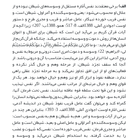
الف)
برخی معتقدند نفس أمّاره مستقل از وسوسه‌های شیطان نبوده و از
عمّال او محسوب می‌شود؛ یعنی وسوسه‏کننده و آمر اول، شیطان است، و
نفسِ فریب خورده تبهکار، عاملِ مباشِر و قریب و مجری طرح و دستور
اوست (جوادی آملی، 1388الف، 8: 517؛ همو، 1388ب: 207)؛ زیرا آنچه از
آیات قرآن کریم بر می‌آید این است که شیطان برای اضلال و اغوای
انسان‌ها از روش دعوت و وسوسه استفاده می‌کند. چنانکه قرآن کریم از
قول او می‌فرماید: >وَ ما کانَ لِیَ عَلَیْکُمْ مِنْ سُلْطانٍ إِلاَّ أَنْ دَعَوْتُکُمْ فَاسْتَجَبْتُمْ
لی< (ابراهیم: 22). وسوسه و دعوت امری است درونی و مربوط به نفس و
روح آدمی، لذا ابزار این کار نیز می‌بایست متناسب با آن و درونی باشد. از
آنجا که سقف تجرّد شیطان، از مرحله وهم و خیال گذر نکرده و
فعالیت‌های او از این افق تجاوز نمی‌کند و به مرحله تجرّد عقلی راهی
ندارد، منطقه نفوذ و ابزار کار او نیز وهم و خیال خواهد بود. هر یک از
قوای وهم و خیال مرتبه‌ای از مراتب نفس می‌باشند. اگر نفس تهذیب
نشود و این قوا تحت سلطه قوه عاقله نباشند، نفس تحت فرمان آنها،
أمّاره به سوء خواهد بود. بنابراین شیطان بدون واسطه نمی‌تواند انسان را
گمراه کند و می‌توان گفت عامل قریب نفوذ شیطان در اندیشه آدمی،
نفس امّاره اوست (جوادی آملی، 1388الف، 3: 393). بنابراین هر چند در
برخی از آیات وسوسه و امر، هم به شیطان و هم به نفس منسوب است؛
لیکن وسوسه‌کننده و آمر اوّلی و عامل اصلی و بعید، شیطان است و عاملِ
مباشر و مجری فرمان، نفس فریب خورده است؛ نفسی که شهوت و غضب
را به خدمت گرفته، به استخدام شیطان درمی‌آید و وسوسه و