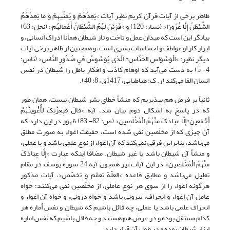
ظاهر برخی از آیات قرآن کریم نظیر آیات >یَعِدُهُمْ وَ یُمَنِّیهِمْ وَ مَا یَعِدُهُمُ
الشَّیْطَنُ إِلَّا غُرُورًا< (نساء: 120) و >فَزَیَّنَ لهُمُ الشَّیْطَانُ أَعْمَالَهُم< (نحل: 63)
بیانگر این است که میدان عمل و تاخت و تاز شیطان همانا ادراک انسانی، و
ابزار کار او عواطف و احساسات بشری است، و همچنین از ظاهر برخی آیات
دیگر نظیر: >الْوَسْوَاسِ الخَنَّاسِ* الَّذِى یُوَسْوِسُ فىِ صُدُورِ النَّاس< (ناس:
4- 5) به دست می‌آید که اوهام کاذب و افکار باطل را شیطان در نفس
انسان القا می‌کند (ر. ک: طباطبایی، 1417ق، 8: 40).
ثانیاً بر فرض هم بپذیریم که منشأ خطای بشر شیطان نیست، همان طور
که در پاسخ به اشکال دوم بیان شد، آیه >قَالَ فَبِعِزَّتِکَ لَأُغْوِیَنَّهُمْ
أَجْمَعِینَ*إِلَّا عِبَادَکَ مِنْهُمُ الْمُخْلَصِین< (ص: 82- 83) ظهور در این دارد که
آن چیزی که از مخلَصین نفی شده است، حقیقت اغواء به صورت مطلق
می‌باشد، بنابراین فرقی نمی‌کند که آن اغواء از نوع علمی باشد و یا عملی،
و منشأ آن شیطان باشد یا غیر شیطان. مضافا اینکه عبارت >إِلَّا عِبَادَکَ
مِنْهُمُ الْمُخْلَصِین< در این آیات نیز همچون آیه 24 سوره یوسف در مقام
تعلیل می‌باشد و مطابق قاعده >العلّة تعمّم و تخصّص<، آیات مذکور
هرگونه اغواء را از سوی هر نوع عاملی، از مخلَصین نفی می‌کنند؛ خواه
عامل آن اغواء و انحراف، بیرونی باشد و خواه درونی، و خواه آن اغواء و
انحراف علمی باشد یا عملی، چه قائل باشیم که شیطان و نفس أماره هر
کدام مستقل بوده و در عرض هم هستند و چه قائل باشیم که نفس اماره
ابزار شیطان بوده و در طول آن قرار دارد.