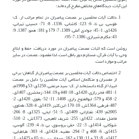
این آیات، دیدگاه‌های مختلفی مطرح کرده‌اند:
دلالت آیات مخلَصین بر عصمت پیامبران در تمام مراتب (ر. ک:
طوسی، بی تا، 6: 123؛ کاشانی، 1336، 8: 71؛ حسینی تهرانی،
1426ق، 1: 45؛ جوادی آملی، 1389، 7: 179 و 181؛ همو، 1387، 9:
43؛ مکارم شیرازی، 1386، 7: 95).
روشن است که اثبات عصمت پیامبران در مورد دریافت، حفظ و ابلاغ
وحی، با آیات قرآن، مستلزم دور باطل است، لذا مقصود، عصمت در سایر
مراتب و موارد است.
اختصاص دلالت آیات مخلَصین بر عصمت پیامبران از گناهان: برخی
از مفسران و متکلمان اسلامی آیات مخلَصین را دلیل بر عصمت
انبیاء( از گناه دانسته‌اند (ر. ک: سید مرتضی، 1250ق: 53 و 1998م،
1: 481؛ فخر رازی، 1420ق، 18: 440 و 19: 144؛ زمخشری، 1407ق،
2: 458 و 579؛ ابوالفتوح رازی، 1408، 11: 52؛ بغوی، 1420ق، 2:
487؛ قرطبی، 1364ش، 10: 170؛ ابن کثیر، 1419ق، 4: 328؛ طحاوی،
2005م: 439؛ تفتازانی، 1409ق، 5: 51؛ ایجی، 1325ق، 8: 266؛
فاضل مقداد، 1422ق: 255؛ شریف لاهیجی، 1373ش، 2: 510؛
شوکانی، 1414ق، 3: 22؛ حقی بروسوی، بی تا، 4: 239؛ آلوسی،
1415ق، 6: 408 و 7: 294؛ مغنیه، 1424ق، 4: 303؛ طباطبایی،
1417ق، 8: 33 و 11: 130 و 162؛ سبحانی، بی تا: 65 و 1425ق، 1: