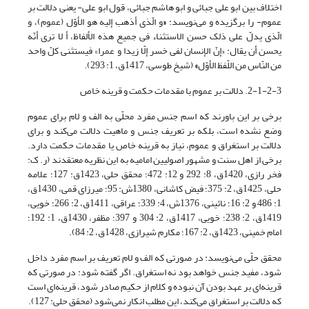
اختلاف بین ابو علی جبائی و ابو هاشم جبائی، قول ابو علی- یعنی دلالت بر
عموم- را برگزیده و می‌نویسد:
«
و الّذی أذهب إلیه هو الأوّل (عموم)، و
الّذی یدلّ على ذلک حسن الاستثناء فی جمیع هذه الألفاظ، أ لا ترى أنّه
یحسن أن یقال: «إنّ الإنسان لفی خسر إلّا زیدا و عمرا» فیستثنى کلّ واحد
من النّاس من اللّفظ الأوّل
»
(شیخ طوسی، 1417ق، 1: 293).
2-1-2-3. دلالت بر عموم با مقدمات حکمت و قرینه خاص
برخی بر این باورند که اسم جنس مفرد محلّی به الف و لام برای عموم
وضع نشده است، بلکه بر تعریف جنس و ماهیت دلالت می‌کند و برای
دلالت بر استغراق و عموم، نیاز به قرینه خاص یا مقدمات حکمت دارد.
برخی از اهل سنت و مشهور اصولیین امامیه به این نظریه معتقدند (ر. ک:
فخر رازی، 1420ق، 8: 292 و 12: 472؛ محقق حلی، 1423ق: 127؛ علامه
حلی، 1425ق، 2: 375؛ فیض کاشانی، 1380ش: 95؛ میرزای قمی، 1430ق،
‏1: 486 و 2: 16؛ نائینی، 1376ش، ‏4: 339؛ عراقی، 1411ق، ‏2: 266؛ خویی،
1419ق، ‏2: 238؛ خویی، 1417ق، 2: 304 و 397؛ مظفر، 1430ق، ‏1: 192؛
امام خمینی، 1423ق، 2: 167؛ مکارم شیرازی، 1428ق، ‏2: 84).
محقق حلّی می‌نویسد: در صورتی که الف و لام تعریف بر اسم مفرد داخل
شود، مفید جنس خواهد بود نه استغراق. اگر گفته شود: در صورتی که
قرینه‌ای بر عهد بودن آن نبوده و کلام از حکیم صادر شود، قرینه‌ای است
که دلالت بر استغراق می‌کند، این مطلب انکار نمی‌شود (محقق حلی: 127).