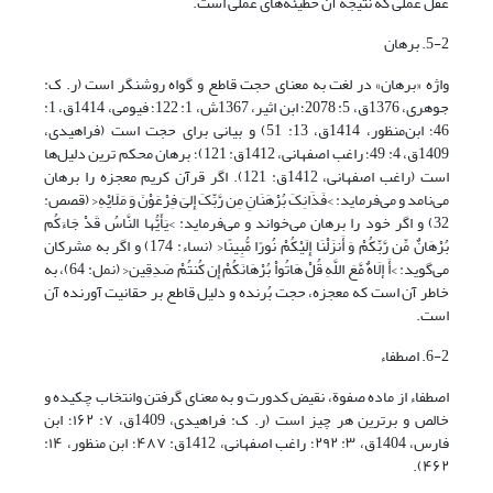
عقل عملی که نتیجه آن خطیئه‌های عملی است.
5-2. برهان
واژه «برهان» در لغت به معنای حجت قاطع و گواه روشنگر است (ر. ک:
جوهرى، 1376ق، 5: 2078؛ ابن اثیر، 1367ش، 1: 122؛ فیومى، 1414ق، 1:
46؛ ابن‌منظور، 1414ق، 13: 51) و بیانی برای حجت است (فراهیدى،
1409ق، 4: 49؛ راغب اصفهانی، 1412ق: 121)؛ برهان محکم ترین دلیل‌ها
است (راغب اصفهانی، 1412ق: 121). اگر قرآن کریم معجزه را برهان‌
می‌نامد و‌ می‌فرماید: >فَذَانِکَ بُرْهَنَانِ مِن رَّبِّکَ إِلىَ‏ فِرْعَوْنَ وَ مَلَایْهِ< (قصص:
32) و اگر خود را برهان‌ می‌خواند و‌ می‌فرماید: >یَأَیُّها النَّاسُ قَدْ جَاءَکُم
بُرْهَانٌ مِّن رَّبِّکُمْ وَ أَنزَلْنَا إِلَیْکُمْ نُورًا مُّبِینًا< (نساء: 174) و اگر به مشرکان‌
می‌گوید: >أَ إلَاهٌ مَّعَ اللَّهِ قُلْ هَاتُواْ بُرْهَانَکُمْ إِن کُنتُمْ صَدِقِین< (نمل: 64)، به
خاطر آن است که معجزه، حجت بُرنده و دلیل قاطع بر حقانیت آورنده آن
است.
6-2. اصطفاء
اصطفاء از ماده صفوة، نقیض کدورت و به معناى گرفتن وانتخاب چکیده و
خالص و برترین هر چیز است (ر. ک: فراهیدی، 1409ق، ۷: ۱۶۲؛ ابن
فارس، 1404ق، ۳: ۲۹۲؛ راغب اصفهانی، 1412ق: ۴۸۷؛ ابن منظور، ۱۴:
۴۶۲).