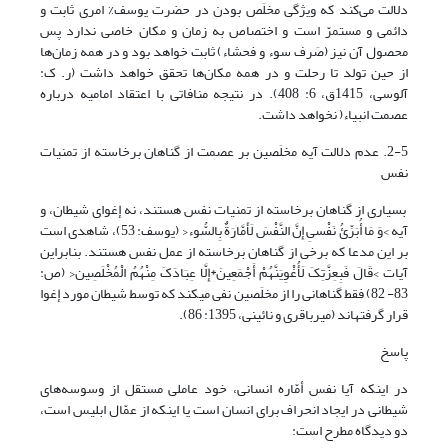
دلالت می‌کند که ویژگی مخلَص بودن در حضرت یوسف% امری ثابت و
دائمی و مستمرّ است و اختصاص به زمان و مکان خاصی ندارد پس
محصول آن نیز (صَرف سوء و فحشاء) ثابت خواهد بود و در همه زمان‌ها
از حین تولد تا رحلت و در همه مکان‌ها تحقق خواهد داشت (ر. ک:
آلوسی، 1415ق، 6: 408). در نتیجه منافاتی با اعتقاد امامیه درباره
عصمت انبیاء( نخواهد داشت.
2-5. عدم دلالت آیه مخلَصین بر عصمت از گناهان برخاسته از تمنیات
نفس
بسیاری از گناهان برخاسته از تمنیات نفس هستند، نه إغوای شیطان، و
آیه >وَ مَا أُبَرِّئُ نَفْسىِ إِنَّ النَّفْسَ لَأَمَّارَةٌ بِالسُّوء< (یوسف: 53)، شاهدی است
بر این مدعا که برخی از گناهان برخاسته از عمل نفس هستند. بنابراین
آیات >قَالَ فَبِعِزَّتِکَ لَأُغْوِیَنَّهُمْ أَجْمَعِینَ*إِلَّا عِبَادَکَ مِنْهُمُ الْمُخْلَصِین< (ص:
83- 82) فقط گناهانی را از مخلَصین نفی می­کند که توسط شیطان مورد إغوا
قرار گرفته­اند (میرباقری و نائینی، 1395: 86).
پاسخ
در اینکه آیا نفس أمّاره انسانی، خود عاملی مستقل از وسوسه‌های
شیطانی در ایجاد انحراف برای انسان است یا اینکه از عمّال ابلیس است،
دو دیدگاه مطرح است: