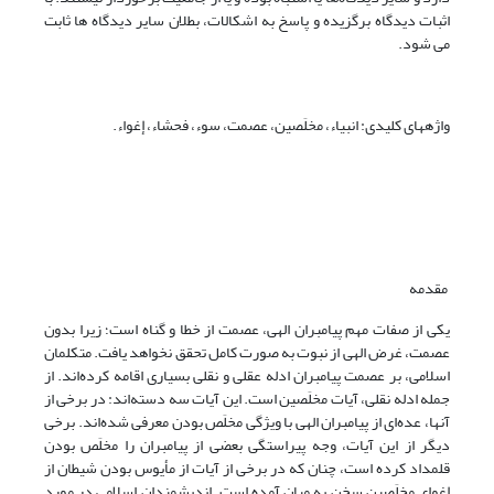
اثبات دیدگاه برگزیده و پاسخ به اشکالات، بطلان سایر دیدگاه ها ثابت
می شود.
واژه‎های کلیدی: انبیاء، مخلَصین، عصمت، سوء، فحشاء، إغواء.
مقدمه
یکی از صفات مهم پیامبران الهی، عصمت از خطا و گناه است؛ زیرا بدون
عصمت، غرض الهی از نبوت به صورت کامل تحقق نخواهد یافت. متکلمان
اسلامی، بر عصمت پیامبران ادله عقلی و نقلی بسیاری اقامه کرده‌اند. از
جمله ادله نقلی، آیات مخلَصین است. این آیات سه دسته‌اند: در برخی از
آنها، عده‌ای از پیامبران الهی با ویژگی مخلَص بودن معرفی شده‌اند. برخی
دیگر از این آیات، وجه پیراستگی بعضی از پیامبران را مخلَص بودن
قلمداد کرده است، چنان که در برخی از آیات از مأیوس بودن شیطان از
إغوای مخلَصین سخن به میان آمده است. اندیشمندان اسلامی در مورد