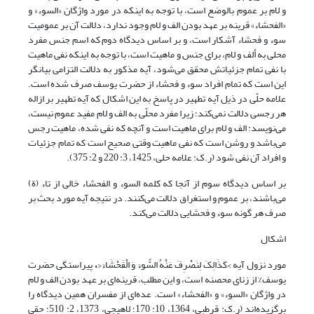
و لام بر عموم بالوضع است، با توجه به اینکه در مورد واژگان «السوء» و
«الفحشاء» قرینه بر عهد بودن الف و لام وجود ندارد، دلالت آن بر عمومیت
سوء و فحشاء آشکار است، و بر اساس دیدگاه دوم که اسم جنس مفرد
محلی به ألف و لام، برای جنس و ماهیت است، با توجه به اینکه نفی ماهیت
با نفی تمام جزئیاتش محقق می‌شود، آیه مذکور به دلالت التزامی بیانگر
این است که تمام افراد سوء و فحشاء از حضرت یوسف صرف شده است.
علامه حلّی در ذیل آیه تطهیر در پاسخ به این اشکال که آیه تطهیر بر ازاله
هر رجسی دلالت نمی‌کند؛ زیرا مفرد محلّی به الف و لام مفید عموم نیست،
می‌نویسد: الف و لام برای ماهیت است و آنچه که نفی شده، ماهیت رجس
می‌باشد و روشن است که نفی ماهیت وقتی صحیح است که تمام جزئیات
و افراد آن نفی شود (ر.ک: علامه حلی، 1425، 3: 220 و 2: 375).
بر اساس دیدگاه سوم از آنجا که کلمه السوء و الفحشاء خالی از تاء (ة)
می‌باشند، بر عموم و استغراق دلالت می‌کنند. در نتیجه آیه مورد بحث بر
صرف هر گونه سوء و فحشایی دلالت می‌کند.
اشکال
مورد نزول آیه >کَذَالِکَ لِنَصْرِفَ عَنْهُ السُّوءَ وَ الْفَحْشَاءَ<
،
پیراستگی حضرت
یوسف% از زنای محصنه است، و این مطلب، قرینه‌ای بر عهد بودن الف و لام
در واژگان «السوء» و «الفحشاء» است. عده‌ای از مفسران همین دیدگاه را
برگزیده‌اند (ر.ک: قرطبی، 1364، 10: 170؛ لاهیجی، 1373، 2: 510؛ حقی