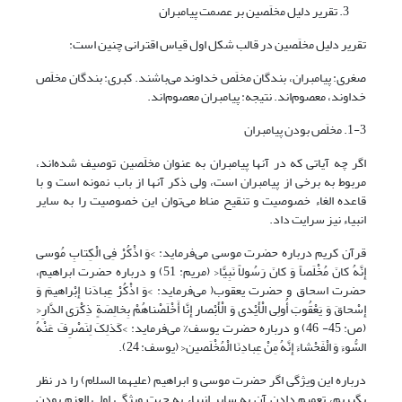
تقریر دلیل مخلَصین بر عصمت پیامبران
تقریر دلیل مخلَصین در قالب شکل اول قیاس اقترانی چنین است:
صغری: پیامبران، بندگان مخلَص خداوند می‌باشند. کبری: بندگان مخلَص
خداوند، معصوم‌اند. نتیجه: پیامبران معصوم‌اند.
1-3. مخلَص بودن پیامبران
اگر چه آیاتی که در آنها پیامبران به عنوان مخلَصین توصیف شده‌اند،
مربوط به برخی از پیامبران است، ولی ذکر آنها از باب نمونه است و با
قاعده الغاء خصوصیت و تنقیح مناط می‌توان این خصوصیت را به سایر
انبیاء نیز سرایت داد.
قرآن کریم درباره حضرت موسی می‌فرماید: >وَ اذْکُرْ فِی الْکِتابِ مُوسى‌
إِنَّهُ کانَ مُخْلَصاً وَ کانَ رَسُولاً نَبِیًّا< (مریم: 51) و درباره حضرت ابراهیم،
حضرت اسحاق و حضرت یعقوب( می‌فرماید: >وَ اذْکُرْ عِبادَنا إِبْراهیمَ وَ
إِسْحاقَ وَ یَعْقُوبَ أُولِی الْأَیْدی وَ الْأَبْصار إِنَّا أَخْلَصْناهُمْ بِخالِصَةٍ ذِکْرَى الدَّارِ<
(ص: 45- 46) و درباره حضرت یوسف% می‌فرماید: >کَذلِکَ لِنَصْرِفَ عَنْهُ
السُّوءَ وَ الْفَحْشاءَ إِنَّهُ مِنْ عِبادِنَا الْمُخْلَصین< (یوسف: 24).
درباره این ویژگی اگر حضرت موسی و ابراهیم (علیهما السلام) را در نظر
بگیریم، تعمیم دادن آن به سایر انبیاء به جهت ویژگی اولی العزم بودن