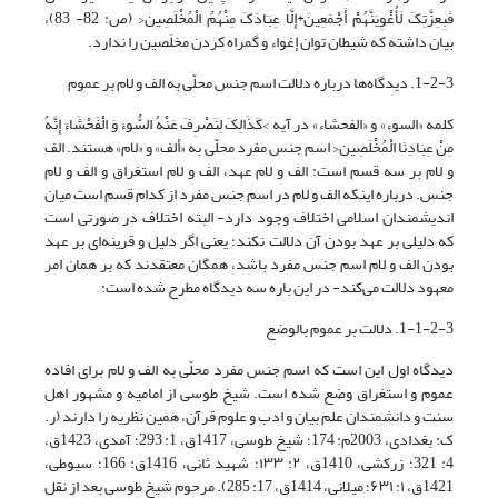
فَبِعِزَّتِکَ لَأُغْوِیَنَّهُمْ أَجْمَعِینَ*إِلَّا عِبَادَکَ مِنْهُمُ الْمُخْلَصِین< (ص: 82- 83)،
بیان داشته که شیطان توان إغواء و گمراه کردن مخلَصین را ندارد.
1-2-3. دیدگاه‌ها درباره دلالت اسم جنس محلّی به الف و لام بر عموم
کلمه «السوء» و «الفحشاء» در آیه >کَذَالِکَ لِنَصْرِفَ عَنْهُ السُّوءَ وَ الْفَحْشَاءَ إِنَّهُ
مِنْ عِبَادِنَا الْمُخْلَصِین< اسم جنس مفرد محلّی به «ألف» و «لام» هستند. الف
و لام بر سه قسم است: الف و لام عهد، الف و لام استغراق و الف و لام
جنس. درباره اینکه الف و لام در اسم جنس مفرد از کدام قسم است میان
اندیشمندان اسلامی اختلاف وجود دارد- البته اختلاف در صورتی است
که دلیلی بر عهد بودن آن دلالت نکند؛ یعنی اگر دلیل و قرینه‌ای بر عهد
بودن الف و لام اسم جنس مفرد باشد، همگان معتقدند که بر همان امر
معهود دلالت می‌کند- در این باره سه دیدگاه مطرح شده است:
1-1-2-3. دلالت بر عموم بالوضع
دیدگاه اول این است که اسم جنس مفرد محلّی به الف و لام برای افاده
عموم و استغراق وضع شده است. شیخ طوسی از امامیه و مشهور اهل
سنت و دانشمندان علم بیان و ادب و علوم قرآن، همین نظریه را دارند (ر.
ک: بغدادی، 2003م: 174؛ شیخ طوسی، 1417ق، 1: 293؛ آمدی، 1423ق،
4: 321؛ زرکشی، 1410ق، ۲: ۱۳۳؛ شهید ثانی، 1416ق: 166؛ سیوطی،
1421ق، ۱: ۶۳۱؛ میلانی، 1414ق، ‏17: 285). مرحوم شیخ طوسی بعد از نقل