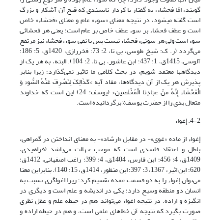
گویند، امّا فحشاء، به گفتار یا کردار ناپسندی که قبح آن آشکار و بزرگ
است گفته می‎شود، در نتیجه معنای «سوء» عام و معنای «فحشاء» خاص
است و عطف فحشاء بر سوء عطف خاص بر عام است؛ یعنی هر فحشائی
سوء است ولی هر سوئی، فحشاء نیست پس با نفی سوء، فحشاء نیز مرتفع
می‌گردد (ر. ک: شیخ طوسی، بی تا، 2: 73؛ فخررازی، 1420ق، 5: 186؛
آلوسی، 1415ق، 1: 437؛ ابن عاشور، بی تا، 2: 104). البته، به هر یک از
دیدگاه­ها معتقد شویم، در بحث کلامی ما تاثیر نمی‌گذارد؛ زیرا بنابر
پذیرش هر یک از آن دیدگاه‌ها، مفاد آیه >کَذَالِکَ لِنَصْرِفَ عَنْهُ السُّوءَ وَ
الْفَحْشَاءَ إِنَّهُ مِنْ عِبَادِنَا الْمُخْلَصِین< (یوسف: 24) این است که خداوند
متعال بدی را از حضرت یوسف% برگردانیده است.
4-2. إغواء
إغواء از ماده «غوی»- در مقابل «ارشاد»- به معنای انداختن در گمراهی،
باطل و اعتقاد فاسدی است که موجب جهالت می‌باشد (فراهیدی،
1409ق، 4: 456؛ ابن فارس، 1404ق، 4: 399؛ راغب اصفهانی، 1412ق:
620؛ ابن اثیر، 1367، 3: 397؛ ابن منظور، 1414ق، 15: 140). بنابراین معنا
می‌توان إغواء را به دو قسمت عمده تقسیم کرد؛ زیرا اغوا‌گری نسبت به
انسان دو منطقه وسیع دارد؛ یکی در اندیشه و علم است و دیگری در
انگیزه و اراده. در نتیجه اغواء می‌تواند هم در حیطه علم و عقل نظری
صورت بگیرد که نتیجه آن خطاهای علمی است، و هم در حیطه اراده و