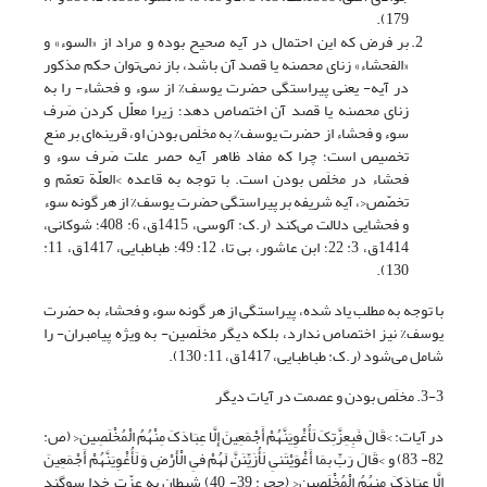
179).
بر فرض که این احتمال در آیه صحیح بوده و مراد از «السوء» و
«الفحشاء» زنای محصنه یا قصد آن باشد، باز نمی‌توان حکم مذکور
در آیه- یعنی پیراستگی حضرت یوسف% از سوء و فحشاء- را به
زنای محصنه یا قصد آن اختصاص دهد؛ زیرا معلّل کردن صَرف
سوء و فحشاء از حضرت یوسف% به مخلَص بودن او، قرینه‌ای بر منع
تخصیص است؛ چرا که مفاد ظاهر آیه حصر علت صَرف سوء و
فحشاء در مخلَص بودن است. با توجه به قاعده >العلّة تعمّم و
تخصّص<، آیه شریفه بر پیراستگی حضرت یوسف% از هر گونه سوء
و فحشایی دلالت می‌کند (ر.ک: آلوسی، 1415ق، 6: 408؛ شوکانی،
1414ق، 3: 22؛ ابن عاشور، بی تا، 12: 49؛ طباطبایی، 1417ق، 11:
130).
با توجه به مطلب یاد شده، پیراستگی از هر گونه سوء و فحشاء به حضرت
یوسف% نیز اختصاص ندارد، بلکه دیگر مخلَصین- به ویژه پیامبران- را
شامل می‌شود (ر.ک: طباطبایی، 1417ق، 11: 130).
3-3. مخلَص بودن و عصمت در آیات دیگر
در آیات: >قَالَ فَبِعِزَّتِکَ لَأُغْوِیَنَّهُمْ أَجْمَعِینَ إِلَّا عِبَادَکَ مِنْهُمُ الْمُخْلَصِین< (ص:
82- 83) و >قَالَ رَبِّ بمَا أَغْوَیْتَنىِ لَأُزَیِّنَنَّ لَهُمْ فىِ الْأَرْضِ وَ لَأُغْوِیَنَّهُمْ أَجْمَعِینَ
إِلَّا عِبَادَکَ مِنهُمُ الْمُخْلَصِین< (حجر: 39- 40) شیطان به عزّت خدا سوگند