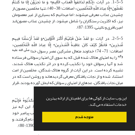
1-5-5. در آیات >إِنَّکُم لَذَائقُواْ الْعَذَابِ الْأَلِیمِ* وَ مَا تُجزَوْنَ إِلَّا مَا کُنتُمْ
تَعْمَلُونَ*إِلَّا عِبَادَ اللَّهِ الْمُخْلَصِین< (صافات: 38- 40)، تنها مخَلصین مصون از
چشیدن عذاب معرفی می­شوند؛ اما می­دانیم که بسیاری از غیر معصومان
نیز، که اکثریت رستگاران را شامل می­شود، از چشیدن عذاب مصون‌اند
(میرباقری و نائینی، 1395: 87).
2-5-5. در آیات >وَ لَقَدْ ضَلَّ قَبْلَهُمْ أَکْثرَ الْأَوَّلِینَ*وَ لَقَدْ أَرْسَلْنَا فِیهِم
مُّنذِرِینَ* فَانظُرْ کَیْفَ کاَنَ عَاقِبَةُ الْمُنذَرِینَ* إِلَّا عِبَادَ اللَّهِ الْمُخْلَصِین<
صلّی الله علیه
(صافات: 71- 74) خداوند متعال مشرکینِ عصر رسول خدا
وآله
را به امت­های هلاک شده قبل که به سوی آن امت­ها رسولانی فرستاده
شد و آنها رسولان خود را تکذیب کرده و در اثر تکذیب هلاک شدند،
تشبیه کرده است. در این آیات از گروه هلاک شدگان، مخلَصین از امت
استثناء شده و از نجات یافتگان معرفی گردیده­اند و روشن است که در
میان نجات یافتگان، عده­ای از امت­های رسولان که ایمان آورده بودند، قرار
داشتند که معصوم نبودند (فاریاب، 1390: 80).
این وب سایت از کوکی ها برای اطمینان از ارائه بهترین
3-5-5. خداوند متعال در آیه‌ای دیگر می‌فرماید: >فَکَذَّبُوهُ فَإِنَّهُم
خدمات استفاده می کند.
لَمُحْضَرُونَ* إِلَّا عِبَادَ اللَّهِ الْمُخْلَصِین< (صافات: 127- 128). این آیه نیز
سرگذشت قوم حضرت الیاس% را بیان می‌کند که به تکذیب پیامبر خود
متوجه شدم
پرداختند و در میان آنها مومنان اندکی بودند که «مخلَصین» نام گرفتند، و
روشن است که آنها غیر از گروه پیامبران‌اند (ر.ک: فاریاب، 1390: 80).