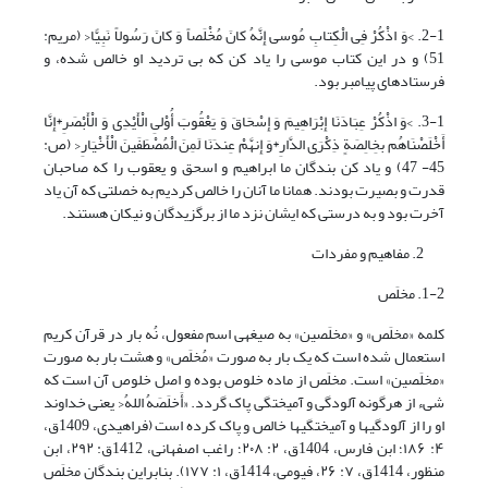
2-1. >وَ اذْکُرْ فِی الْکِتابِ مُوسى‏ إِنَّهُ کانَ مُخْلَصاً وَ کانَ رَسُولاً نَبِیًّا< (مریم:
51) و در این کتاب موسى را یاد کن که بی تردید او خالص شده، و
فرستاده‏اى پیامبر بود.
3-1. >وَ اذْکُرْ عِبَادَنَا إِبْرَاهِیمَ وَ إِسْحَاقَ وَ یَعْقُوبَ أُوْلىِ الْأَیْدِى وَ الْأَبْصَرِ*إِنَّا
أَخْلَصْنَاهُم بخِالِصَةٍ ذِکْرَى الدَّارِ*وَ إِنهَّمْ عِندَنَا لَمِنَ الْمُصْطَفَینَ الْأَخْیَارِ< (ص:
45- 47) و یاد کن بندگان ما ابراهیم و اسحق و یعقوب را که صاحبان
قدرت و بصیرت بودند. همانا ما آنان را خالص کردیم به خصلتى که آن یاد
آخرت بود و به درستى که ایشان نزد ما از برگزیدگان و نیکان هستند.
مفاهیم و مفردات
1-2. مخلَص
کلمه «مخلَص» و «مخلَصین» به صیغه­ی اسم مفعول، نُه بار در قرآن کریم
استعمال شده است که یک بار به صورت «مُخلَص» و هشت بار به صورت
«مخلَصین» است. مخلَص از ماده خلوص بوده و اصل خلوص آن است که
شیء از هرگونه آلودگی و آمیختگی پاک گردد. «أَخلَصَهُ اللهُ< یعنی خداوند
او را از آلودگی­ها و آمیختگی­ها خالص و پاک کرده است (فراهیدی، 1409ق،
۴: ۱۸۶؛ ابن فارس، 1404ق، ۲: ۲۰۸؛ راغب اصفهانی، 1412ق: ۲۹۲، ابن
منظور، 1414ق، ۷: ۲۶، فیومی، 1414ق، ۱: ۱۷۷). بنابراین بندگان مخلَص