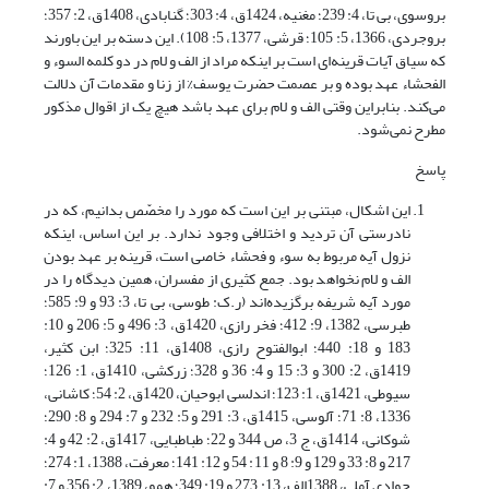
بروسوی، بی تا، 4: 239؛ مغنیه، 1424ق، 4: 303؛ گنابادی، 1408ق، 2: 357؛
بروجردی، 1366، 5: 105؛ قرشی، 1377، 5: 108). این دسته بر این باورند
که سیاق آیات قرینه‌ای است بر اینکه مراد از الف و لام در دو کلمه السوء و
الفحشاء عهد بوده و بر عصمت حضرت یوسف% از زنا و مقدمات آن دلالت
می‌کند. بنابراین وقتی الف و لام برای عهد باشد هیچ یک از اقوال مذکور
مطرح نمی‌شود.
پاسخ
این اشکال، مبتنی بر این است که مورد را مخصّص بدانیم، که در
نادرستی آن تردید و اختلافی وجود ندارد. بر این اساس، اینکه
نزول آیه مربوط به سوء و فحشاء خاصی است، قرینه بر عهد بودن
الف و لام نخواهد بود. جمع کثیری از مفسران، همین دیدگاه را در
مورد آیه شریفه برگزیده‌اند (ر.ک: طوسی، بی تا، 3: 93 و 9: 585؛
طبرسی، 1382، 9: 412؛ فخر رازی، 1420ق، 3: 496 و 5: 206 و 10:
183 و 18: 440؛ ابوالفتوح رازی، 1408ق، 11: 325؛ ابن کثیر،
1419ق، 2: 300 و 3: 15 و 4: 36 و 328؛ زرکشی، 1410ق، 1: 126؛
سیوطی، 1421ق، 1: 123؛ اندلسی ابوحیان، 1420ق، 2: 54؛ کاشانی،
1336، 8: 71؛ آلوسی، 1415ق، 3: 291 و 5: 232 و 7: 294 و 8: 290؛
شوکانی، 1414ق، ج 3، ص 344 و 22؛ طباطبایی، 1417ق، 2: 42 و 4:
217 و 8: 33 و 129 و 9: 8 و 11: 54 و 12: 141؛ معرفت، 1388، 1: 274؛
جوادی آملی، 1388الف، 13: 273 و 19: 349؛ همو، 1389، 2: 356 و 7: