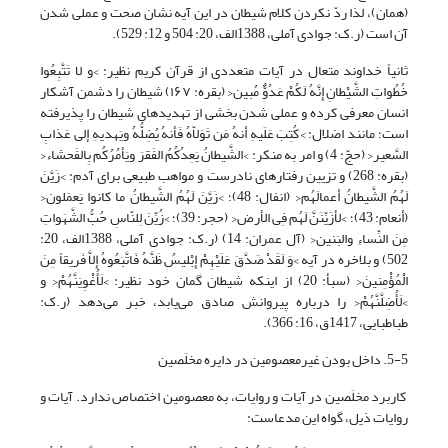
(همان)، لذا ردّ نکردن کلام شیطان در این آیه نشان صحت و عملی شدن
آن است (ر.ک: جوادی آملی، 1388الف، 20: 504 و 12: 529).
ثانیاً خداوند متعال در آیات متعددی از قرآن کریم نظیر: >و لا تَتَّبِعُوا
خُطُواتِ الشَّیْطانِ إِنَّهُ لَکُمْ عَدُوٌّ مُبین< (بقره: ۱۶۷) شیطان را دشمن آشکار
انسان معرفی کرده و عملی شدن بخشی از تهدیدهای شیطان را پذیرفته
است؛ مانند اضلال: >کُتِبَ عَلَیهِ أنهُ مَن تَوَلاّهُ فَأنهُ یُضِلُّهُ ویَهدیهِ إلی عَذابِ
السَّعیر< (حجّ: 4) و امر به منکر: >الشَّیطانُ یَعِدُکُمُ الفَقرَ ویَأمُرُکُم بِالفَحشاء<
(بقره: 268)
و تزیین رفتارهای نادرست و مواهب طبیعی برای آدم: >زَیَّنَ
لَهُمُ الشَّیطانُ أعمالَهُم< (انفال: 48)؛ >زَیَّنَ لَهُمُ الشَّیطانُ ما کانوا یَعمَلون<
(أنعام: 43)؛ >لأزَیِّنَنَّ لَهُم فِی الأرض< (حجر: 39)؛ >زُیِّنَ لِلنّاسِ حُبُّ الشَّهَواتِ
مِنَ النِّساءِ والبَنین< (آل عمران: 14) (ر.ک: جوادی آملی، 1388الف، 20:
502) و بلاخره در آیه >وَ لَقَدْ صَدَّقَ عَلَیْهِمْ إِبْلیسُ ظَنَّهُ فَاتَّبَعُوهُ إِلاَّ فَریقاً مِنَ
الْمُؤْمِنینَ< (سبأ: 20) از اینکه شیطان گمان خود نظیر: >لَأُغْوِیَنَّهُمْ<‏ و
>لَأُضِلَّنَّهُمْ‏< را درباره پیروانش صادق می‌یابد، خبر می‌دهد (ر.ک:
طباطبایى، ‏1417ق، ‏16: 366).
5-5. داخل بودن غیرمعصومین در دایره مخلَصین
کاربرد مخلَصین در آیات و روایات، به معصومین اختصاص ندارد. آیات و
روایات ذیل، گواه این مدعاست: