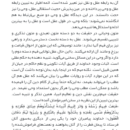
آن به رابطه عقل و نقل نیز تعبیر شده است. ائمه اطهار به تبیین رابطه
عقل و وحی پرداخته و در عین پذیرش حجیت استقلالی عقل، وحی را نیز
حجت دانستند. در این دیدگاه عقل و وحی دو منبع بی‌ارتباط به هم
انگاشته نمی‌شوند؛ بلکه وحی، در طول عقل است و عقل را به بهترین
ادله و استدلال‌ها تنبیه می‌دهد.
متون وحیانی در حقیقت به دو دسته متون تعبدی، و متون تذکری و
تنبیهی تقسیم می‌شوند. عقل به دسته نخست دسترسی ندارد و راهی
نیز برای فهم آنها ندارد؛ مانند توصیفاتی که این متون از احوال قیامت و
برزخ و مانند آن ارائه می‌کنند. با این حال عقل توانایی فهم دسته دوم را
دارد و اگر وحی در این مسائل سخنی می‌گوید، تنبیه دهنده به حکم عقلی
است. اثبات وجود خداوند از طریق آیات تکوینی و نظم حاکم در جهان از
همین قبیل است. نکته مهم که در اینجا باید بدان توجه داشت آن است
که در این موارد آیات و روایات مطلبی را بیان می‌کنند که عقل هم آن
مطلب را می‌تواند بفهمد، نه این‌که حتماً پیش از کلام دین آن را فهمیده
باشد و ممکن است مطلب وحی را هرگز بدون استمداد وحی نفهمد. در
حقیقت مهم‌ترین نقش دین و تعالیم انبیاء همین تذکر و تنبیه است.
بهترین تبیین از این نظریه در سخن امیرمؤمنان آمده است:
«فَبَعَثَ فِیهِمْ رُسُلَهُ وَ وَاتَرَ إِلَیهِمْ أَنْبِیاءَهُ لِیسْتَأْدُوهُمْ مِیثَاقَ فِطْرَتِهِ وَ
یذَکرُوهُمْ مَنْسِی نِعْمَتِهِ وَ یحْتَجُّوا عَلَیهِمْ بِالتَّبْلِیغِ وَ یثِیرُوا لَهُمْ دَفَائِنَ‏
الْعُقُول‏»؛ خداوند پیامبران خود را یکی پس از دیگری به‌سوی آنان
فرستاد تا پیمان فطرت را از آنان بخواهند و نعمت‌های فراموش‌شده را