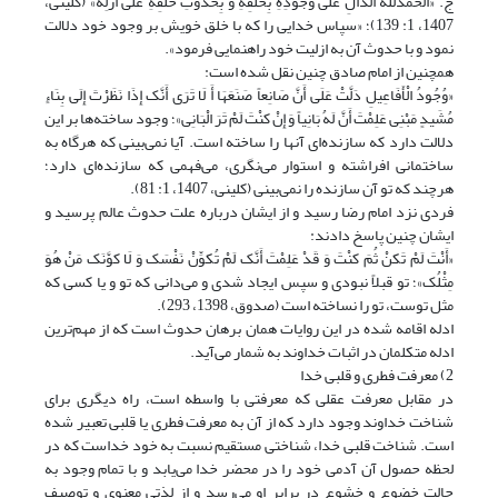
ج. «الحمدلله الدَّالِ‏ عَلَى‏ وُجُودِهِ‏ بِخَلْقِهِ وَ بِحُدُوثِ خَلْقِهِ عَلَى أَزَلِه» (کلینی،
1407، 1: 139)؛ «سپاس خدایی را که با خلق خویش بر وجود خود دلالت
نمود و با حدوث آن به ازلیت خود راهنمایی فرمود».
همچنین از امام صادق چنین نقل شده است:
«وُجُودُ الْأَفَاعِیلِ دَلَّتْ عَلَى أَنَّ صَانِعاً صَنَعَهَا أَ لَا تَرَى أَنَّک إِذَا نَظَرْتَ إِلَى بِنَاءٍ
مُشَیدٍ مَبْنِی عَلِمْتَ أَنَّ لَهُ بَانِیاً وَ إِنْ کنْتَ لَمْ تَرَ الْبَانِی»؛ وجود ساخته‌ها بر این
دلالت دارد که سازنده‌ای آنها را ساخته است. آیا نمی‌بینی که هرگاه به
ساختمانی افراشته و استوار می‌نگری، می‌فهمی که سازنده‌ای دارد؛
هرچند که تو آن سازنده را نمی‌بینی (کلینی، 1407، 1: 81).
فردی نزد امام رضا رسید و از ایشان درباره علت حدوث عالم پرسید و
ایشان چنین پاسخ دادند:
«أَنْتَ لَمْ‏ تَکنْ‏ ثُمَ‏ کنْتَ‏ وَ قَدْ عَلِمْتَ أَنَّک لَمْ تُکوِّنْ نَفْسَک وَ لَا کوَّنَک مَنْ هُوَ
مِثْلُک»؛ تو قبلاً نبودی و سپس ایجاد شدی و می‌دانی که تو و یا کسی که
مثل توست، تو را نساخته است (صدوق، 1398، 293).
ادله اقامه شده در این روایات همان برهان حدوث است که از مهم‌ترین
ادله متکلمان در اثبات خداوند به شمار می‌آید.‏
2) معرفت فطری و قلبی خدا
در مقابل معرفت عقلی که معرفتی با واسطه است، راه دیگری برای
شناخت خداوند وجود دارد که از آن به معرفت فطری یا قلبی تعبیر شده
است. شناخت قلبی خدا، شناختی مستقیم نسبت به خود خداست که در
لحظه حصول آن آدمی خود را در محضر خدا می‌یابد و با تمام وجود به
حالت خضوع و خشوع در برابر او می‌رسد و از لذتی معنوی و توصیف