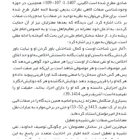
صادق مطرح شده است (کلینی، 1407، 1: 107- 109). همچنین، در حوزه
وجودشناسی صفات الاهی نظرات بدیعی توسط ائمه اطهار طرح شده
است. برای مثال می‌توان به نظریه توحید در صفات یا عدم زیادت صفات
بر ذات اشاره کرد. این دیدگاه که بعدها معتزلیان نیز از آن حمایت
کردند، به اذعان خود معتزله در تعالیم اهل بیت: و به خصوص امام علی
ریشه دارد. از جمله سخنان امام علی در این بحث که آمیخته با ادله عقلی
است، می‌توان به مورد زیر اشاره کرد:
«آغاز دین شناخت اوست و کمال شناختش باور کردن او و نهایت باور
کردنش یگانه دانستن او و غایت یگانه دانستنش اخلاص به او و حد اعلای
اخلاص به او نفی صفات از اوست؛ زیرا هر صفتی خود گواهی می‌دهد که
غیر موصوف است و هر موصوفی شاهد است بر این‌که غیر صفت است.
پس هر کس خدای سبحان را با صفتی وصف کند او را قرینی پیوند داده و
هر که او را با قرینی پیوند دهد دوتایش انگاشته و هر که دوتایش انگارد
داری اجزایش دانسته و هر که او را دارای اجزاء بداند، حقیقت او را
نفهمیده است‏» (شریف رضی، 1414، 39).
بسیاری از متکلمان معتزله، زیدیه و امامیه همین دیدگاه را در صفات الهی
دارند (ر.ک: مفید، 1413 ج، 52- 53) و حتی در برخی موارد به عبارات نقل
شده از امیرمؤمنان استناد کرده‌اند.
معناشناسی صفات: نفی تشبیه و تعطیل
مهم‌ترین اصل در سخنان معصومان: در چگونگی توصیف خداوند، نفی
تشبیه و تعطیل است. ائمه اطهار در احادیث متعدد در پاسخ به این