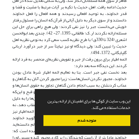
ظاهر از سوی همه مسلمانان انکار شد، ولی به شکلی تعدیل شده در اهل
حدیث ادامه یافت. اهل حدیث با تکیه بر آیات مرتبط با مشیت و قضا و
قدر خداوند، به توحید افعالی رسیدند و همه افعال را فعل خداوند
دانستند و از سوی دیگر به دلیل آیاتی از قرآن که انسان را مسئول رفتار
خویش می‌دانست جبر را نیز نفی کردند؛ ولی هیچ راهی برای حل این
مسئله ارائه نکردند (ر.ک: طالقانی، 1395، 27- 42). چندی بعد ابوالحسن
اشعری (324 تا 330ق) با طرح نظریه کسب سعی کرد به نوعی نظریه اهل
حدیث را تبیین کند؛ ولی دیدگاه او نیز نهایتاً سر از جبر درآورد (ربانی
گلپایگانی، 1372، 494).
ائمه اطهار برای برون رفت از جبر و تفویض نظریه‌ای منحصر به فرد ارائه
کردند. این دیدگاه سه بعد دارد:
بعد نخست نفی جبر است. بنا به تعالیم ائمه اطهار شرط عادل بودن
خداوند، مجبور نکردن انسان‌هاست؛ زیرا مجبور کردن آنان به گناهان و
عذاب کردنشان به سبب انجام دادن گناهان تجاوز به حقوق انسان‌ها و
در نتیجه ظلم و ستم است. یکی از لوازم اعتقاد به حسن و قبح و این‌که
خداوند مرتکب اعمال قبیح نمی‌شود نیز آن است که انسان‌ها را به دلیل
این وب سایت از کوکی ها برای اطمینان از ارائه بهترین
رفتاری که خودشان و با اختیار مرتکب شده‌اند پاداش و عقاب دهد، نه
خدمات استفاده می کند.
اعمالی که به آن مجبور بوده‌اند. این حکم عقلی در سخنان ائمه اطهار نیز
وجود دارد. برای مثال از امام علی نقل شده است که نگویید خداوند
متوجه شدم
گناهکاران را مجبور به گناه کرده است؛ وگرنه خدا را ظالم دانسته‌اید
(طبرسی، 1403، 1: 209). همچنین از امام صادق نقل شده است که:
خداوند عادل‌تر از آن است که بندگان را بر کاری مجبور کند و سپس او را