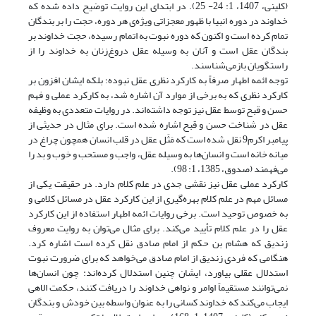
(کلینی، 1407، 1: 24- 25). در ابتدای این روایت توضیح داده شده که
خداوند در دوره انبیا با ظهور معجزاتی ویژه‌ی هر دوره، حجت را بر بندگان
تمام کرده است و اکنون که دوره نبوت به اتمام رسیده، حجت خداوند بر
بندگان عقل است و آنان به وسیله عقل دروغ‌زنان به خداوند را از
راستگویان بازمی‌شناسند.
توجه ائمه اطهار صرفاً به کارکرد نظری عقل نبوده؛ بلکه ایشان افزون بر
کارکرد نظری که به برخی از موارد آن اشاره شد، به کارکرد عملی و فهم
حسن و قبح توسط عقل نیز توجه داشته‌اند. در روایات متعددی به وظیفه
عقل در شناخت حسن و قبح اشاره شده است. برای مثال در حدیثی از
پیامبر اکرم9 نقل شده است که مَثَل عقل در قلب انسان همچون چراغ در
میانه خانه است و انسان‌ها به وسیله عقل، واجب و مستحب و خوب و بد را
می‌فهمند (صدوق، 1385، 1: 98).
کارکرد عملی عقل نیز نقشی جدی در علم کلام دارد. در حقیقت یکی از
مسائل مهم در علم کلام بهره‌گیری از این کارکرد عقل در مسائل کلامی و
به خصوص توحید است. برخی روایات ائمه اطهار استفاده از این کارکرد
عقل را در علم کلام تأیید می‌کند. برای مثال می‌توان به روایت معروف
زندیق که هشام بن حکم از امام صادق نقل کرده است اشاره کرد.
هنگامی که فردی زندیق از امام صادق می‌خواهد که برای ضرورت نبوت
استدلال عقلی بیاورد، ایشان چنین استدلال کرده‌اند: چون انسان‌ها
نمی‌توانند مستقیماً اوامر و نواهی خداوند را دریافت کنند، حکمت الاهی
ایجاب می‌کند که خداوند کسانی را به عنوان واسطه بین خودش و بندگان