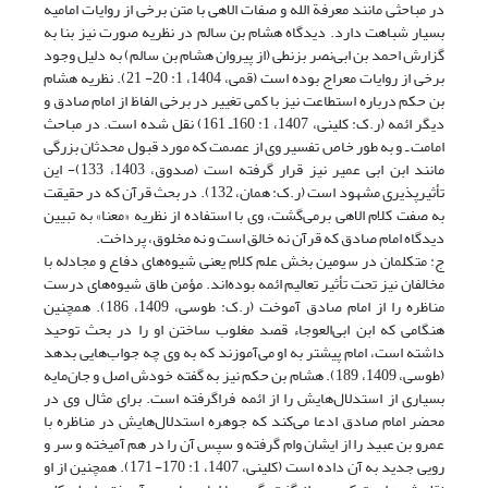
در مباحثی مانند معرفة الله و صفات الاهی با متن برخی از روایات امامیه
بسیار شباهت دارد. دیدگاه هشام بن سالم در نظریه صورت نیز بنا به
گزارش احمد بن ابی‌نصر بزنطی (از پیروان هشام بن سالم) به دلیل وجود
برخی از روایات معراج بوده است (قمی، 1404، 1: 20- 21). نظریه هشام
بن حکم درباره استطاعت نیز با کمی تغییر در برخی الفاظ از امام صادق و
دیگر ائمه (ر.ک: کلینی، 1407، 1: 160ـ 161) نقل شده است. در مباحث
امامت ـ و به طور خاص تفسیر وی از عصمت که مورد قبول محدثان بزرگی
مانند ابن ابی عمیر نیز قرار گرفته است (صدوق، 1403، 133)- این
تأثیرپذیری مشهود است (ر.ک: همان، 132). در بحث قرآن که در حقیقت
به صفت کلام الاهی برمی‌گشت، وی با استفاده از نظریه «معنا» به تبیین
دیدگاه امام صادق که قرآن نه خالق است و نه مخلوق، پرداخت.
ج: متکلمان در سومین بخش علم کلام یعنی شیوه‌های دفاع و مجادله با
مخالفان نیز تحت تأثیر تعالیم ائمه بوده‌اند. مؤمن طاق شیوه‌های درست
مناظره را از امام صادق آموخت (ر.ک: طوسی، 1409، 186). همچنین
هنگامی که ابن ابی‌العوجاء قصد مغلوب ساختن او را در بحث توحید
داشته است، امام پیشتر به او می‌آموزند که به وی چه جواب‌هایی بدهد
(طوسی، 1409، 189). هشام بن حکم نیز به گفته خودش اصل و جان‌مایه
بسیاری از استدلا‌ل‌هایش را از ائمه فراگرفته است. برای مثال وی در
محضر امام صادق ادعا می‌کند که جوهره استدلال‌هایش در مناظره با
عمرو بن عبید را از ایشان وام گرفته و سپس آن را در هم‌ آمیخته و سر و
رویی جدید به آن داده است (کلینی، 1407، 1: 170- 171). همچنین از او