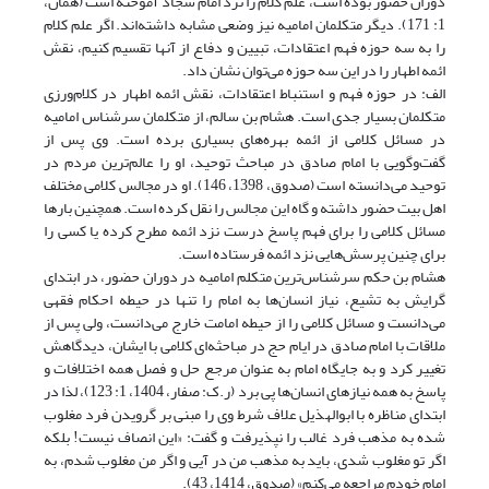
دوران حضور بوده است، علم کلام را نزد امام سجاد آموخته است (همان،
1: 171). دیگر متکلمان امامیه نیز وضعی مشابه داشته‌اند. اگر علم کلام
را به سه حوزه فهم اعتقادات، تبیین و دفاع از آنها تقسیم کنیم، نقش
ائمه اطهار را در این سه حوزه می‌توان نشان داد.
الف: در حوزه فهم و استنباط اعتقادات، نقش ائمه اطهار در کلام‌ورزی
متکلمان بسیار جدی است. هشام بن سالم، از متکلمان سرشناس امامیه
در مسائل کلامی از ائمه بهره‌های بسیاری برده است. وی پس از
گفت‌و‌گویی با امام صادق در مباحث توحید، او را عالم‌ترین مردم در
توحید می‌دانسته است (صدوق، 1398، 146). او در مجالس کلامی مختلف
اهل بیت حضور داشته و گاه این مجالس را نقل کرده است. همچنین بارها
مسائل کلامی‌ را برای فهم پاسخ درست نزد ائمه مطرح کرده یا کسی را
برای چنین پرسش‌هایی نزد ائمه فرستاده است.
هشام بن حکم سرشناس‌ترین متکلم امامیه در دوران حضور، در ابتدای
گرایش به تشیع، نیاز انسان‌ها به امام را تنها در حیطه احکام فقهی
می‌دانست و مسائل کلامی را از حیطه امامت خارج می‌دانست، ولی پس از
ملاقات با امام صادق در ایام حج در مباحثه‌ای کلامی با ایشان، دیدگاهش
تغییر کرد و به جایگاه امام به عنوان مرجع حل و فصل همه اختلافات و
پاسخ به همه نیازهای انسان‌ها پی برد (ر.ک: صفار، 1404، 1: 123)، لذا در
ابتدای مناظره با ابوالهذیل علاف شرط وی را مبنی بر گرویدن فرد مغلوب
شده به مذهب فرد غالب را نپذیرفت و گفت: «این انصاف نیست! بلکه
اگر تو مغلوب شدی، باید به مذهب من در آیی و اگر من مغلوب شدم، به
امام‌ خودم مراجعه می‌کنم» (صدوق، 1414، 43).