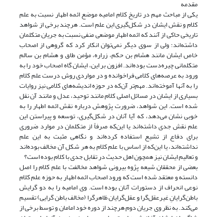
مقدمه
یکی از مباحث مهم در تاریخ کلام امامیه موضع ائمه اطهار نسبت به علم
کلام و نقش ایشان در شکل‌گیری این علم است. هرچند برخی از شواهد
تاریخی حاکی از آنند که ائمه اطهار موضعی منفی نسبت به جریان متکلمان
داشته‌اند؛ ولی از سوی دیگر نمی‌توان انکار کرد که گروهی از اصحاب
خاص ایشان مانند هشام بن حکم، زراره، مؤمن طاق و هشام بن سالم
متکلمانی چیره‌دست بوده‌اند. افزون بر این، ایشان گاه اصحاب خود را به
ورود به عرصه‌های کلامی فراخوانده و در مواردی روش درست علم کلام
را به آنها آموخته‌اند. مهم‌تر آن‌که در حوزه اندیشه‌های کلامی نیز روایات
بسیاری از ایشان در مسائل اصلی کلام مانند توحید، عدل و مانند آن نقل
شده است. این شواهد، ضرورت پژوهش درباره نقش ائمه اطهار را به
خوبی نشان می‌دهد، که آیا آنان در شکل‌گیری، توسعه و پیراستن این
علم نقش جدی داشته‌اند یا این‌که صرفاً از متکلمان در موارد ضروری
برای دفاع از تشیع استفاده کرده‌اند و نگاهی مثبت به این علم
نداشته‌اند، یا این‌که از اساس با علم کلام به هر شکل آن مخالف بوده‌اند
و تعالیم ایشان نیز همچون اهل حدیث در تقابل جدی با کلام بوده است؟
بعضی از محققان شیعه پژوه بیرونی شواهد مخالفت با علم کلام را اصل
دانسته و معتقد شده‌‌ است که ورود اصحاب ائمه اطهار به حوزه علم کلام
نوعی انحراف از دستورات آنان بوده است. وی امامیه را به دو گرایش
باطن‌گرایانِ غیرعقل‌گرا و عقل‌گرایان ظاهرگرا (مخالف باطن گرایی) تقسیم
می‌کند. به نظر وی جریان دوم هرچند از دوره خود امامان و توسط برخی از