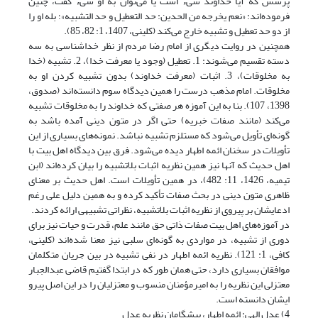
پرسش که آیا خداوند شیء است یا می‌توان به او شیء گفت، چنین
فرموده‌اند: «نعم یخرجه من الحدین: حد التعطیل و حد التشبیه»؛ بله او را
از دو حد تعطیل و تشبیه خارج می‌کند (کلینی، 1407، 1: 82، 85).
همچنین در روایت دیگری از امام رضا مردم از نظر خداشناسی به سه
دسته تقسیم می‌شوند: 1. تعطیل (وجود یا معرفت خدا)، 2. تشبیه (خدا
به مخلوقات)، 3. اثبات (معرفت خداوند) بدون تشبیه کردن او به
مخلوقات. امام مذهب درست را همین دیدگاه سوم دانسته‌اند (صدوق،
1398، 107). بنا به این آموزه هر صفتی که خداوند را به مخلوقات تشبیه
می‌کند (مانند صفات خبریه) حتی اگر در متون دینی آمده باشد به
گونه‌ای تأویل می‌شود که مستلزم تشبیه نباشد. نمونه‌‌های بسیاری از این
تأویلات در سخنان ائمه اطهار دیده می‌شود. فرق بین دیدگاه اهل بیت با
اهل حدیث که آنها نیز همین نظریه اثبات بلاتشبیه را بیان کرده‌اند (ابن
تیمیه، 1426، 11: 482)، در همین تأویلات است. اهل حدیث بر معنای
ظاهری متون دینی در بحث صفات تأکید کرده و به همین دلیل علی رغم
ادعایشان بر پیروی از نظریه اثبات بلاتشبیه، نظراتی تشبیهی ارائه کردند.
در آموزه‌های اهل بیت صفات ذاتی حق مانند علم، قدرت و حیات نیز برای
دوری از تشبیه، در مواردی به گونه‌ای سلبی نیز معنا شده‌اند (کلینی،
کافی، 1: 121). ‏نظریه ائمه اطهار در نفی تشبیه در بین جریان متکلمان
موافقان بسیاری دارد، حتی همان طور که در ابتدا گفتیم قاضی عبدالجبار
معتزلی این نظریه را به امیرمؤمنان منسوب و معتزلیان را در این اصل پیرو
ایشان دانسته است.
4) عدل الهی: ائمه اطهار، پیشگامان نظریه عدل