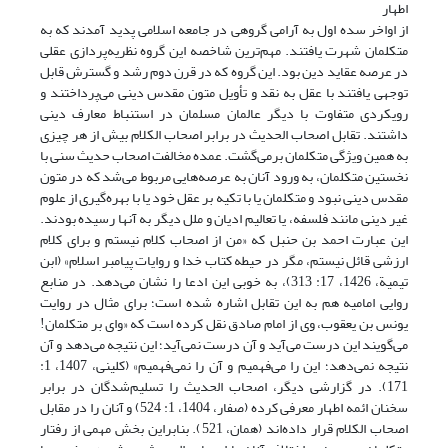
اطهار
از اواخر سده اول به آرامی گروهی در جامعه اسلامی پدید آمدند که به
متکلمان شهرت یافتند. مهم‌ترین شاخصه این گروه نظریه‌پردازی عقلی
در عرصه عقاید دین بود. این گروه که در قرن دوم رشد و گسترش قابل
توجهی یافتند با عقل به نقد و تأویل متون مقدس دینی می‌پرداختند و
رویکردی متفاوت با دیگر عالمان مسلمان در استنباط معارف دینی
داشتند. تقابل اصحاب الحدیث در برابر اصحاب الکلام بیش از هر چیزی
به همین ویژگی متکلمان برمی‌گشت. عمده مخالفت اصحاب حدیث سنی با
نخستین متکلمان، به ورود آنان به عرصه‌هایی مربوط می‌شد که در متون
مقدس دینی نبود و متکلمان یا با تکیه بر عقل خود یا با بهره‌گیری از علوم
غیر دینی مانند فلسفه، یا تعالیم ادیان و ملل دیگر به آنها رسیده بودند.
این عبارت احمد بن حنبل که «من از اصحاب کلام نیستم و برای کلام
ارزشی قائل نیستم، مگر در حیطه کتاب خدا و روایات پیامبر اسلام» (ابن
تیمیة، 1426، 17: 313)، به خوبی این ادعا را نشان می‌دهد. در منابع
روایی امامیه هم به این تقابل اشاره شده است؛ برای مثال در روایت
یونس بن یعقوب، وی از امام صادق نقل کرده است که «وای بر متکلمان!
می‌گویند این درست می‌آید و آن درست نمی‌آید؛ این نتیجه می‌دهد و آن
نتیجه نمی‌دهد؛ این را می‌فهمیم و آن را نمی‌فهمیم» (کلینی، 1407، 1:
171). در گزارشی دیگر، اصحاب الحدیث را تسلیم‌شدگان در برابر
سخنان ائمه اطهار معرفی کرده‌ (صفار، 1404، 1: 524) و آنان را در مقابل
اصحاب الکلام قرار داده‌اند (همان، 521). بنابراین بخش مهمی از رفتار