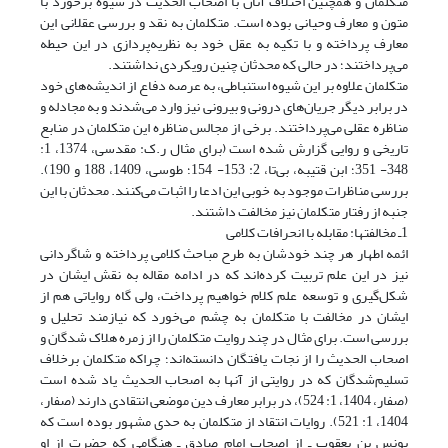
متکلمان و همچنین اختلاف آنان با اصحاب الحدیث در شیوه برخورد با
متون و معارف وحیانی بوده است. متکلمان به نقد و بررسی عقلانی این
معارف پرداخته و با تکیه به عقل خود به نظریه‌پردازی در این حیطه
می‌پرداختند؛ در حالی که محدثان چنین رویکردی نداشتند.
متکلمان علاوه بر این شیوه استنباطی، به عرصه دفاع از اندیشه‌های خود
در برابر دیگر جریان‌های درونی و بیرونی نیز وارد می‌شدند و به مجادله و
مناظره عقلی می‌پرداختند. برخی از مجالس مناظره این متکلمان در منابع
تاریخی و روایی گزارش شده است (برای مثال ر.ک: مقدسی، 1374، 1:
348- 351؛ ابن قتیبه، بی‌تا، 2: 153- 154؛ طوسی، 1409، 188 و 190).
بررسی مناظرات موجود به خوبی این ادعا را اثبات می‌کنند. محدثان با این
جنبه از رفتار متکلمان نیز مخالفت داشتند.
1ـ مخالفتها: مقابله با انحرافات کلامی
ائمه اطهار هر چند خودشان به طرح مباحث کلامی پرداخته و شاگردانی
نیز در این علم تربیت کرده‌‌اند که در ادامه مقاله به نقش ایشان در
شکل‌گیری و توسعه علم کلام خواهیم پرداخت، ولی گاه روایاتی هم از
ایشان در مخالفت با متکلمان به چشم می‌خورد که نیازمند تحلیل و
بررسی است. برای مثال در چند روایت متکلمان را از زمره هلاک شدگان و
اصحاب الحدیث را از نجات یافتگان دانسته‌اند؛ چراکه متکلمان برخلاف
تسلیم‌شدگان که در روایتی از آنها به اصحاب الحدیث یاد شده است
(صفار، 1404، 1: 524)، در برابر معارف دین موضعی انتقادی دارند (صفار،
1404، 1: 521). روایات انتقاد از متکلمان به حدی مشهور بوده است که
یونس بن یعقوب ـ از اصحاب امام صادق ـ هنگامی که حضرت از او