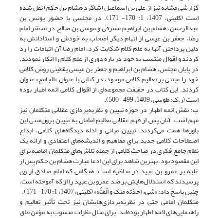
گزارشی مشابه نیز از علی بن اسماعیل (شاگرد هشام بن حکم) نقل شده
است (کلینی، 1407، 1: 170- 171). در مجلسی با حضور یونس بن
عبدالرحمن، هشام بن ابراهیم مشرقی و موسی بن صالح در محضر امام
رضا، جعفر بن عیسی از اتهام دیگر اصحاب به خودش و استادانش به
دلیل پرداختن آنها به علم کلام شکایت کرد، امام رضا آن اتهامات را رد
کردند و اقوال منتسب به خود در باره دوری از علم کلام را انکار نمودند.
در پایان مجلس، هشام بن ابراهیم و جعفر بن عیسی یقطینی روش کلامی
خود را مبتنی بر تعالیم کلامی موجود، در کتابی با عنوان «الجامع» عنوان
کردند. این کتاب در حقیقت مجموعه‌ای از اقوال کلامی ائمه اطهار بوده
است (ر.ک: طوسی، 1409، 499- 500).
ب: نقش ائمه اطهار در حوزه تبیین و نظریه‌پردازی عقلانی متکلمان نیز
مهم است. آنان پس از فهم عقلانی تعالیم امامان به تبیین برون‌متنی این
باورها همت می‌کردند. تبیین مبانی و ادله دیدگاه‌های کلامی‌، ابداع
اصطلاحات کلامی جدید برای مفاهیم و اندیشه‌های اعتقادی و ارائه یک
نظام جامع فکری در مباحث کلامی از جمله تلاش‌های متکلمان امامیه برای
این مقصود بود. بهترین شاهد برای این ادعا عبارت هشام بن حکم پس از
غلبه بر عمرو بن عبید در مناظره است. هنگامی که امام صادق از وی
پرسیدند که استدلال‌هایش بر ضد عمرو بن عبید را از که آموخته است،
چنین پاسخ داد: «شیء اخذته منک و ألّفتُه» (کلینی، 1407، 1: 170- 171).
متکلمان امامی حتی در نظریه‌پردازی‌هایشان نیز تحت تأثیر تعالیم و
راهنمایی‌های ائمه اطهار بوده‌اند. برای مثال نظرات منسوب به مؤمن طاق