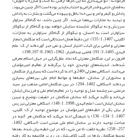
فرمودند: «تو می‌پنداری که این کارها (رفتن به جنگ و مبارزه با امویان)
به قضای حتمی و قدر الزامی و اجتناب‌ناپذیر بوده است؟ اگر چنین می‌بود،
پاداش و کیفر و امر و نهی خدا باطل و بیهوده می‌گشت و بشارت به پاداش
و تهدید به مجازات بی‌معنا می‌شد. اگر چنین باشد، نه گناه‌کار سزاوار
سرزنش و نه نیکوکار شایسته ستایش خواهد بود و گناه‌کار از نیکوکار
سزاوارتر است به احسان، و نیکوکار از گناه‌کار سزاوارتر به مجازات»
(کلینی، 1407، 1: 155). این دقیقاً همان استدلالی است که متکلمان اعم از
معتزلی و امامی برای اثبات اختیار انسان و نفی جبر آورده‌اند (ر.ک: علم
الهدی، 1405، 3: 191؛ قاضی عبدالجبار، 1962- 1965، 8: 197ـ 198).
افزون بر این، متکلمان معتزلی که نماد عقل‌گرایی در جهان اسلام معرفی
شده‌اند، اندیشه‌های توحیدی خود را برگرفته از تعالیم امیرمؤمنان
می‌دانند. اسکافی معتزلی (240 ق) ادعا کرده است که بسیاری از متکلمان
و سخنوران از سخنان، خطبه‌ها و مواعظ امام علی بهره‌های بسیاری
برده‌اند (اسکافی، 1402، 294). در بین متکلمان امامی مذهب نیز سید
مرتضی سرچشمه عدل و توحید را در تعالیم امام علی و فرزندان ایشان
می‌داند و تأکید می‌کند که سخنان متکلمان در حقیقت توضیح و تبیین
سخنان ایشان است (علم الهدی، 1998، 1: 148). اسکافی معتزلی نیز پس
از بیان یکی از خطبه‌های امیرمؤمنان در موضوع توحید (ر.ک: کلینی،
1407، 1: 134- 136) با شیفتگی ادعا می‌‌کند که متکلمان هر آنچه در
مباحث توحید دارند بر سخنان امام علی مبتنی است (اسکافی، 1402،
257- 258). نظریه خلقت «لا من شیء» که در این خطبه بیان شده، بعدها
توسط متکلمان بارها در کتب کلامی‌شان در رد بر فلاسفه به کار رفته