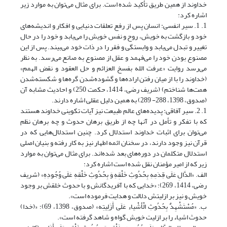
خداوند از همین طریق تأکید شده است. برای مثال می‌توان به موارد زیر
اشاره کرد:
1. 1. سیر انفسی: انسان پس از رفع تعلقات دنیایی و افکار و اندیشه‌های
خود و بازگشت به خویش، روح و نفس خویش را می‌یابد و خود را در حال
تغییر و تبدل می‌یابد و وابستگی و فقر را در ذات خود می‌بیند. پس از این
مصنوع بودن خود را می‌فهمد و عقل از مصنوع به صانع می‌رسد. به نظر
می‌رسد روایت «عرفت الله بفسخ العزائم و حل العقود و نقض الهمم»
(خداوند را با از میان رفتن اراده‌ها و گشوده‌شدن گره‌ها و شکسته‌شدن
همت‌ها شناختم) (شریف رضی، 1414، حکمت 250) و احادیث مشابه آن
(صدوق، 1398، 288- 289) به همین دلیل عقلی اشاره دارند.
1. 2. سیر آفاقی: پدیده‌های عالم طبیعت نیز آیات تکوینی خداوند هستند
که با تفکر و تأمل در آنها چه از طریق برهان حدوث و چه برهان نظم
می‌توان برای اثبات خداوند استدلال کرد. چنین استدلال‌هایی که در
قرآن نیز وجود دارند، در سخنان ائمه اطهار نیز به کار رفته و بنیان اصلی
استدلال متکلمان در دوره‌های بعد شده‌اند. برای مثال می‌توان به موارد
زیر که از امیر مؤمنان نقل شده است اشاره کرد:
الف. «الدَّالِ‏ عَلَى‏ قِدَمِهِ‏ بِحُدُوثِ خَلْقِهِ وَ بِحُدُوثِ خَلْقِهِ عَلَى وُجُودِهِ» (شریف
رضی، 1414، 269)؛ «خدایی که با آفریدگانش و با حدوث خلقش بر وجود
خویش و نیز بر ازلیتش دلالت و هدایت فرموده است».
ب. «مُسْتَشْهِدٌ بِحُدُوثِ‏ الْأَشْیاءِ عَلَى أَزَلِیتِه‏» (صدوق، 1398، 69)؛ «(خدا)
حدوث اشیاء را بر ازلیت خویش گواه و شاهد گرفته است».