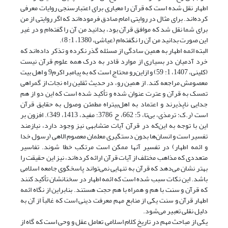
اطهار نقل شده است که قرآن را معیاری برای اعتبارسنجی روایات معرفی
کرده‌اند. برای مثال در روایتی امام صادق فرموده‌اند که اگر روایتی از من
برای شما نقل شد که موافق قرآن بود، بدانید من آن را گفته‌ام و در غیر
این صورت بدانید من آن را نگفته‌ام (عیاشی، 1380، 1: 8).
البته ائمه اطهار به همین سادگی از مسئله گذر نکرده‌ و تذکر داده‌اند که
خرد آدمیان در بسیاری از موارد قادر به درک همه علوم قرآن نیست
(کلینی، 1407، 1: 59) و از‌این‌رو محتاج است که به پیامبر اکرم9 و اهل بیت
معصومش مراجعه کند. از همین رو، در حدیث ثقلین راه نجات از گمراهی
تمسک به قرآن و عترت عنوان شده و تأکید شده است که این دو از هم
جدایی ناپذیرند و اعتماد به اهل‌بیتراه مطمئن وصول به حقایق قرآن
است (ر.ک: ترمذی، بی‌تا، 5: 662، ح 3786؛ مفید، 1413، 349). افزون بر
این با توجه به این‌که در قرآن آیات متشابهی نیز وجود دارد، نیازمند
تفسیر است و انسان‌ها بدون دستگیری معلمان معصوم الاهی (رسول خدا
و ائمه اطهار) در تفسیر آنها ممکن است مرتکب خطا شوند. تفاسیر
متعددی که مذاهب مختلف از آیات قرآن ارائه کرده‌اند، نیز این حقیقت را
بهتر نشان می‌دهد که قرآن به تنهایی نمی‌تواند پاسخگوی جامعه اسلامی
باشد. این نکات سبب شده است که ائمه اطهار در سخنانشان تأکید کنند
که قرآن و سنت با هم و همراه با هم حجت هستند. بنابراین از نگاه ائمه
اطهار قرآن و سنت یکی از منابع مهم معرفت دینی است که غالباً از آن به
دلیل نقلی تعبیر می‌شود.
یکی از مباحث مهم در تاریخ کلام اسلامی تعامل عقل و وحی است که گاه از