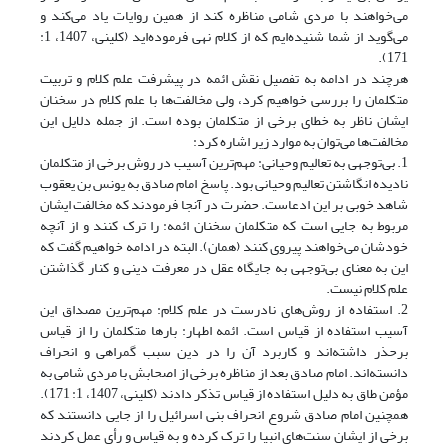
می‌خواهند با مردی شامی مناظره کند از همین روایات یاد می‌کند و
می‌گوید از شما شنیده‌ایم که از کلام نهی فرموده‌اید (کلینی، 1407، 1:
171).
هرچند در ادامه به تفصیل نقش ائمه در پیشرفت علم کلام و تربیت
متکلمان را بررسی خواهیم کرد، ولی مخالفت‌ها با علم کلام در سخنان
ایشان ناظر به خطای برخی از متکلمان بوده است. از جمله دلایل این
مخالفت‌ها می‌توان به موارد زیر اشاره کرد:
1. بی‌توجهی به تعالیم وحیانی: مهم‌ترین آسیب در روش برخی از متکلمان
نادیده انگاشتن تعالیم وحیانی بود. پاسخ امام صادق به یونس بن یعقوب
شاهد خوبی بر این ادعاست. حضرت در آنجا فرمودند که مخالفت ایشان
مربوط به جایی است که متکلمان سخنان ائمه: را ترک کنند و از آنچه
خودشان می‌خواهند پیروی کنند (همان).‏ البته در ادامه خواهیم گفت که
این به معنای بی‌توجهی به جایگاه عقل در معرفت دینی و کنار گذاشتن
علم کلام نیست.
2. استفاده از روش‌های نادرست در علم کلام: مهم‌ترین مصداق این
آسیب استفاده از قیاس است. ائمه اطهار: بارها متکلمان را از قیاس
برحذر داشته‌اند و کاربرد آن را در دین سبب گمراهی و انحراف
دانسته‌اند. امام صادق بعد از مناظره برخی از اصحابش با مردی شامی به
مؤمن طاق به دلیل استفاده از قیاس تذکر دادند (کلینی، 1407، 1: 171).
همچنین امام صادق شروع انحراف بنی اسرائیل را از جایی دانستند که
برخی از ایشان سنت‌های انبیا را ترک کرده و به قیاس و رأی عمل کردند