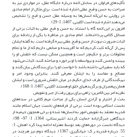
تأکیدهای فراوان در سخنان ائمه درباره جایگاه عقل، در مواردی نیز به
صراحت به حسن و قبح عقلی اشاره شده است. برای مثال از امام صادق
در روایتی به این‌که انسان‌ها به وسیله عقل حسن و قبح را تشخیص
می‌دهند اشاره شده است (کلینی، 1407، 1: 29).
افزون بر این ائمه گاه با استناد به حسن و قبح عقلی به اثبات برخی از
مسائل کلامی پرداخته‌اند. امام صادق در مناظره با یکی از زنادقه برای
اثبات ضرورت نبوت از حسن و قبح عقلی بهره گرفته است. به گفته ایشان
پس از آن‌که ثابت کردیم که ما آفریننده و صانعى داریم که از ما و تمام
مخلوقات برتر و حکیم‌تر است و همچنین ممکن نیست که خلقش او را
ببینند و لمس کنند و بى‏واسطه با او برخورد و مباحثه کنند، اثبات می‌شود
که باید سفیرانی داشته باشد تا خواست او را براى بندگانش بیان کنند و
مصالح و مفاسد را به ایشان معرفی کنند. بنابراین وجود امر و
نهى‏کنندگانی از طرف خداى حکیم در میان خلقش ضروری است و ایشان
همان پیغمبران و برگزیده‏هاى خلق او هستند (کلینی، 1407، 1: 168).
نظریه امر بین الامرین: راهی برای برون رفت از جبر و تفویض
بحث از اختیار و آزادی انسان یکی از مباحث مهم کلامی در سده‌های
نخست اسلامی بوده است. برخی از فرقه‌های نخست جهان اسلام مانند
قدریه معتقد به تفویض امور به انسان‌ها شده و برخی همچون جهمیه از
دیدگاهی جبرگرایانه حمایت کردند (شهرستانی، 1364، 1: 97- 98).
دیدگاه نخست در دوره‌های بعد توسط معتزله ادامه پیدا کرد (همان، 1:
55. درباره قدریه ر.ک: جهانگیری، 1367). دیدگاه دوم نیز هرچند در