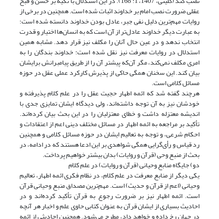
نصب کند (کلینی، 1407، 1: 168). در این استدلال با تکیه بر حسن و قبح
عقلی ضرورت نصب امام بر خداوند اثبات شده است. همچنین در برخی از
روایات مهم‌ترین دلیل نفی جبر، عادل بودن خداوند دانسته شده است؛
به عبارت دیگر خداوند عادل‌تر از آن است که به انسان‌ها اختیار و قدرت
انتخاب ندهد و در عین حال آنان را مکلف نیز قرار دهد. مشابه همین
استدلال در روایات معرفت نیز نقل شده است: خداوند بندگان را به
امری مکلف نمی‌کند، مگر آن‌که پیشتر آن را از طریق پیامبرانش برایشان
بیان کند. این سخنان همگی حاکی از پذیرش کارکرد عملی عقل در حوزه
مسائل کلامی است.
هرچند گفته شد که ائمه اطهار حجیت عقل را در علم کلام پذیرفته و
خودشان نیز به آن توجه داشته‌اند، ولی دیدگاه ایشان تمایزی جدی با
اندیشه معتزله داشت و خطای معتزلیان را در این بحث بیان کرده‌اند.
تأکید بر مراجعه به ائمه اطهار در مسائل مختلف دینی اعم از اعتقادات و
احکام شرعی، و توجه به تعالیم ایشان در حوزه مسائل کلامی و همچنین
رد قیاس و رأی‌گرایی همگی شواهدی بر این ادعا هستند که در ادامه، در
بحث از منبع وحی (قرآن و روایات) بدان بیشتر خواهیم پرداخت.
دو) جایگاه منابع وحیانی (قرآن و روایات) در علم کلام
یکی دیگر از منابع معرفت در علم کلام، در نظام فکری ائمه اطهار، تعالیم
وحیانی (اعم از قرآن و حدیث) است. مهم‌ترین مصداق منبع وحیانی قرآن
است. ائمه اطهار نیز بر ضرورت رجوع به قرآن تأکید کرده‌اند و در
احادیث بسیاری از ایشان قرآن به عنوان کتابی حاوی علم و اخبار هر آنچه
در جهان رخ داده و خواهد داد، مطرح می‌شود. همچنین احادیثی از ائمه