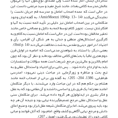
شاگردان ایشان آغاز شده است؛ ولی مصداق نوع‌نمون آنها را می‌توان
عالمان مدرسه کلامی بغداد، مانند شیخ مفید و سید مرتضی دانست. این
در حالی است که عمده اصحاب امامان و مدرسه قم جریان نخست را
نمایندگی می‌کنند (AmirMoezzi, 1994,p. 13- 14). به گفته اینان وجود
متکلمانی در بین اصحاب امامان نیز دلیلی بر تأیید ائمه نسبت به آنها و
افکارشان نیست. تجویز کلام توسط ائمه به دلایل و مصالحی خاص مانند
تحقیر مخالفان بوده است. این در حالی است که امامان نسبت به کلام و به
کارگیری استدلال‌های منطقی و جدلی به هر شکل آن (قیاس، رأی و
اجتهاد) در امور دینی و مقدس به شدت مخالفت می‌کردند (Ibid, p. 14).
بعضی دیگر، با استناد به شواهدی مدعی‌ است که: امامیه در اوایل قرن
دوم هجری غالباً با بحث‌های کلامی مخالف بوده‌اند و «نظر آن بود که چون
امام بالاترین و عالی‌ترین مرجع شریعت است همه سؤالات و استفسارات
باید به او ارجاع داده شود... پس جایی برای اجتهاد و استدلال عقلی و به
تبع بحث و مناظره و زورآزمایی در مباحث دینی نمی‌بود» (مدرسی
طباطبایی، 1386، 204- 205). به گفته وی برخی از اصحاب ائمه مانند
هشام بن حکم هم که در این مباحث وارد می‌شدند، با دیگر متکلمان
(مانند معتزله) یک فرق بارز و اساسی داشتند و آن مقامی بود که به عقل
و فکر بشری در ایدئولوژی هر گروه داده می‌شد. «برای متکلمان سنی
عقل و استدلال عقلی مرجع تصمیم‌گیرنده نهایی بود و نتیجه آن هر چه
بود باید پیروی می‌شد، اما برای متکلمان شیعه عقل ابزار بود و منبع اعلای
دانش و مرجع نهایی آگاهی و کشف واقع، امام بود که آنان قواعد و مبانی
کلامی خود را از تعلیمات وی می‌گرفتند» (همان، 207).