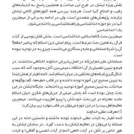
نقش ویژه ایشان در طرح این مباحث و همچنین پاسخ به اندیشه‌های
رقیب و اصلاح آنها است. هرچند بررسی همه آموزه‌های کلامی ایشان
نیازمند پژوهش‌های متعددی است، ولی در ادامه به برخی از مهم‌ترین
آنها در دو حوزه خداشناسی و راهنماشناسی پرداخته می‌شود.
یک) خداشناسی
مهم‌ترین بحث کلام اسلامی خداشناسی است. بخش قابل توجهی از آیات
قرآن به همین بحث مرتبط است. پیام اصلی دین اسلام که پیامبر اعظم9
آن را شرط مسلمانی و مایه رستگاری می‌دانست چیزی به جز توحید نبوده
است.
مسلمانان علیرغم این‌که در اصل پذیرش خداوند اختلافی نداشتند، در
فهم و تبیین تفصیلی از آن اختلافات مهمی بین آنان به وجود آمد که سبب
شکل‌گیری فرقه‌های مختلفی در جهان اسلام شد. ائمه اطهار از همان ابتدا
به تبیین صحیح این آموزه توجه داشته و در قالب خطبه‌ها، گفت‌و‌گوها و
مباحثات به تبیین صحیح آموزه توحید پرداخته‌اند. جایگاه ایشان در این
بحث چنان بوده است که بخش مهمی از جریان‌های فکری جهان اسلام
مانند معتزله در این بحث خودشان را پیرو اهل‌بیت می‌دانند. مهم‌ترین
تعالیم اهل بیت را در این حوزه می‌توان در قالب موارد زیر بیان کرد:
1) معرفت عقلی خداوند
ائمه اطهار به اثبات عقلی خداوند توجه داشته و نخستین ادله در این
مسئله را می‌توان در تعالیم ایشان به دست آورد. در سخنان ایشان به
طور خاص بر تأمل در آیات الاهی (اعم از آیات انفسی و آفاقی) و اثبات