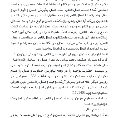
یکی دیگر از مباحث مهم علم کلام که منشأ اختلافات بسیاری در جامعه
اسلامی شده است، عدل الاهی است. اصل پذیرش حسن و قبح ذاتی و
عقلی و این‌که آیا افعال الاهی نیز باید مطابق با حسن و قبح ذاتی باشد و
همچنین این‌که آیا عقل راهی برای کشف حسن و قبح دارد یا نه، مسائل
مهمی در علم کلام به وجود آورده است. معتزلیان به جز مباحث اثبات
صانع و صفات الاهی، بقیه مباحث علم کلام را در باب عدل آورده‌اند؛
چراکه به نظر آنها بقیه مباحث علم کلام به افعال الاهی مرتبط است و افعال
الاهی نیز در باب عدل می‌آید. عدل در نگاه متکلمان معتزله و امامیه
تنزیه خداوند از افعال ناپسند و ترک افعال واجب است.
ائمه اطهار از نخستین مروجان نظریه عدل الاهی بوده و حتی می‌توان ادعا
کرد که پیش از متکلمان معتزلی این تعریف از عدل در سخنان ائمه اطهار:
بیان شده است. هنگامی که از امیرالمؤمنین درباره معنای توحید و عدل
پرسیدند، حضرت توحید را در وهم نیاوردن خداوند و عدل را متهم
نکردن خداوند معنا کردند (شریف رضی، 1414، 558). همچنین در
روایتی دیگر امام صادق پس از آن‌که توحید و عدل را اساس دین معرفی
کردند، عدل را آن دانستند که امور سرزنش آمیز را به خداوند نسبت
ندهیم (صدوق، 1403، 11).
در ادامه به طرح مهم‌ترین مباحث عدل الاهی در نظام فکری اهل‌بیت
خواهیم پرداخت:
حسن و قبح عقلی
متکلمان امامی و معتزلی معتقد به حسن و قبح ذاتی و عقلی هستند. به جز