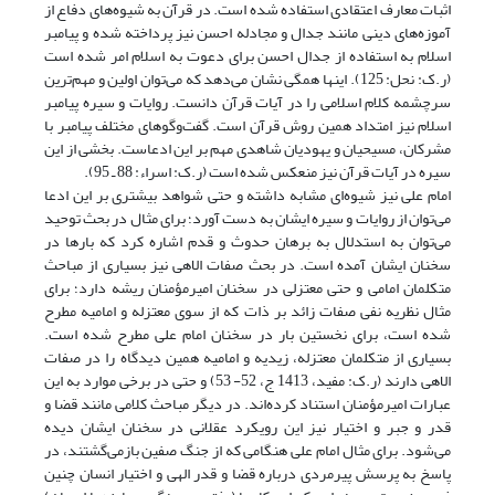
اثبات معارف اعتقادی استفاده شده است. در قرآن به شیوه‌های دفاع از
آموزه‌های دینی مانند جدال و مجادله احسن نیز پرداخته شده و پیامبر
اسلام به استفاده از جدال احسن برای دعوت به اسلام امر شده است
(ر.ک: نحل: 125). اینها همگی نشان می‌دهد که می‌توان اولین و مهم‌ترین
سرچشمه کلام اسلامی را در آیات قرآن دانست. روایات و سیره پیامبر
اسلام نیز امتداد همین روش قرآن است. گفت‌و‌گوهای مختلف پیامبر با
مشرکان، مسیحیان و یهودیان شاهدی مهم بر این ادعاست. بخشی از این
سیره در آیات قرآن نیز منعکس شده است (ر.ک: اسراء: 88 ـ 95).
امام علی نیز شیوه‌ای مشابه داشته و حتی شواهد بیشتری بر این ادعا
می‌توان از روایات و سیره ایشان به دست آورد؛ برای مثال در بحث توحید
می‌توان به استدلال به برهان حدوث و قدم اشاره کرد که بارها در
سخنان ایشان آمده است. در بحث صفات الاهی نیز بسیاری از مباحث
متکلمان امامی و حتی معتزلی در سخنان امیرمؤمنان ریشه دارد؛ برای
مثال نظریه نفی صفات زائد بر ذات که از سوی معتزله و امامیه مطرح
شده است، برای نخستین بار در سخنان امام علی مطرح شده است.
بسیاری از متکلمان معتزله، زیدیه و امامیه همین دیدگاه را در صفات
الاهی دارند (ر.ک: مفید، 1413 ج، 52- 53) و حتی در برخی موارد به این
عبارات امیرمؤمنان استناد کرده‌اند. در دیگر مباحث کلامی مانند قضا و
قدر و جبر و اختیار نیز این رویکرد عقلانی در سخنان ایشان دیده
می‌شود. برای مثال امام علی هنگامی که از جنگ صفین بازمی‌گشتند، در
پاسخ به پرسش پیرمردی درباره قضا و قدر الهی و اختیار انسان چنین