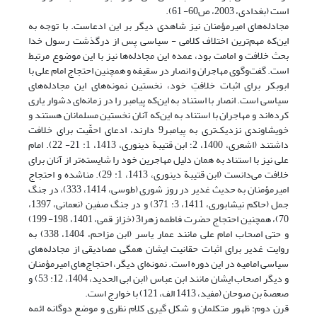
است (بغدادی، 2003، ص60- 61).
مجادله‌های امیرمؤمنان نیز شاهدی دیگر بر این ادعاست. با توجه به
این‌که مهم‌ترین اختلاف کلامی - سیاسی پس از درگذشت رسول خدا
بحث خلافت و امامت بود، عمده این مجادله‌ها نیز با این موضوع مرتبط
است. گفت‌و‌گوی مهاجران و انصار در سقیفه و همچنین احتجاج امام علی با
ابوبکر برای اثبات خلافتِ خود، نخستین نمونه‌های این مجادله‌های
سیاسی است. انصار با استناد به این‌که پیامبر را در زمانه‌ای دشوار یاری
کرده‌اند و مهاجران با استناد به این‌که آنان نخستین مسلمانان هستند و
خویشاوندی نزدیک‌تری به پیامبر9 دارند، ادعای احقّیت برای خلافت
داشتند (اشعری، 1400، 2؛ ابن قتیبة دینوری، 1413، 1: 21- 22). امام
علی نیز با استناد به همان دلیل مهاجرین خود را شایسته‌تر از آنان برای
خلافت می‌دانست (ابن قتیبة دینوری، 1413، 1: 29). مناشده و احتجاج
امیرمؤمنان به حدیث غدیر در روز شوری (طوسی، 1414، 333)، در جنگ
جمل (حاکم نیشابوری، 1411، 3: 371) و در جنگ صفین (نعمانی،‌ 1397،
70)، همچنین احتجاج حضرت فاطمه زهرا3 (خزاز قمی، 1401، 198- 199)
و حتی اصحاب امام علی مانند عمار یاسر (ابن مزاحم، 1404، 338) به
روایت غدیر برای اثبات حقانیت ایشان همگی مصادیقی از مجادله‌های
سیاسی امامیه در این دوره است. نمونه‌ای دیگر، احتجاج‌های امیرمؤمنان
و دیگر اصحاب ایشان مانند ابن عباس (ابن ابی الحدید، 1404، 12: 53) و
صعصة بن صوحان (مفید، 1413 الف، 121) با خوارج است.
قرن دوم: ظهور متکلمان و شکل گیری کلام نظری و موضع دوگانه ائمه