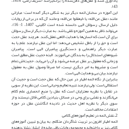
یادآوری کنند و عقل‌های دفن‌شده را برانگیزانند (شریف رضی، 1414،
43).
این آموزه در سخنان ائمه دیگر نیز به شکلی دیگر آمده است؛ عباراتی
مانند «عقل عن الله» یا «لیعقلوا عن الله» و مانند آن که در برخی از روایات
دلیل ارسال رسولان الهی دانسته شده است (کلینی، 1407، 1: 16)،
می‌تواند ناظر به همین آموزه و تلقی باشد. به عبارت دیگر ارسال رسولان
برای آن است که انسان‌ها با هدایت الاهی تعقل کنند. هرچند عقل حجت
است و حق را از باطل تشخیص می‌دهد؛ اما این عقل نیازمند علم یا به
عبارت دیگر راهنمایی و دست‌گیری پیامبران الهی است. پیامبران
شیوه‌های استدلال را به بندگان می‌آموزند. البته حجیت عقل مطلق است
و زمانی که معقول بر عقل عرضه می‌شود و آن را می‌یابد، حجیت‌اش تمام
است و مشروط به امر دیگری نیست، اما صرفاً وصول عقل به معقول
نیازمند بیان نبی و هدایت الهی است.
بنابراین از نگاه ائمه اطهار در عین حال که عقل حجت است و حجیت آن
استقلالی است؛ ولی نیازمند تنبیه تعالیم وحیانی است. این نظریه از سویی
در تقابل با نظریه معتزلیان است که عقل را منبع انحصاری علم کلام
می‌انگارند و نقشی برای وحی در مسائل بنیادین کلامی قائل نیستند و از
سوی دیگر با نظریه اهل حدیث در نادیده‌ انگاشتن عقل در حوزه
اعتقادات مخالف است.
2ـ نقش ائمه در تعلیم آموزه‌های کلامی
ائمه اطهار افزون بر تربیت شاگردان متکلم، به بیان و تبیین آموزه‌های
کلامی نیز پرداخته‌اند و مجموعه روایات باقی مانده از ایشان نشان‌دهنده