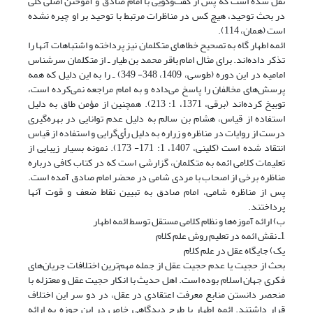
نقل شده است که پس از گفت‌و‌گویی با امام صادق و آموختن اصلی کلی
در بحث توحید، هیچ کس در مناظرات مرتبط با توحید بر او چیره نشده
است (همان، 114).
ائمه اطهار گاه به تصحیح خطاهای متکلمان نیز پرداخته و اشتباهات آنها را
تذکر داده‌اند. برای مثال امام باقر محمد بن طیار ـ از متکلمان سرشناس
امامیه در این دوره (طوسی، 1409، 348- 349) ـ را به این دلیل که همه
پرسش‌های مخالفان را پاسخ می‌داده و به امام مراجعه نمی‌کرده است،
توبیخ کرده‌اند (برقی، 1371، 1: 213). همچنین از مؤمن طاق به دلیل
استفاده از قیاس، هشام بن سالم به دلیل عدم توانایی در بهره‌گیری
درست از روایات در مناظره و زراره به دلیل رأی‌گرایی و استفاده از قیاس
انتقاد شده است (کلینی، 1407، 1: 171- 173). نمونه بسیار زیبایی از
تعلیمات کلامی ائمه به متکلمان، گزارشی است که در کتاب کافی درباره
مناظره برخی از اصحاب با مردی شامی در محضر امام صادق آمده است.
پس از مناظره شامی، امام صادق به تبیین نقاط ضعف و قوت آنها
پرداختند.
ب) ارائه آموزه‌ها و نظام کلامی مستقل توسط ائمه اطهار
1ـ نقش ائمه در تعلیم روش علم کلام
یک) جایگاه عقل در علم کلام
بحث از حجیت یا عدم حجیت عقل از جمله مهم‌ترین اختلافات جریان‌های
فکری جهان اسلام بوده است. اهل حدیث با انکار حجیت عقل و معتزله با
منحصر دانستن منابع معرفت اعتقادی در عقل، در دو سر این اختلاف
قرار داشتند. ائمه اطهار با طرح دیدگاهی خاص در این حوزه به ارائه