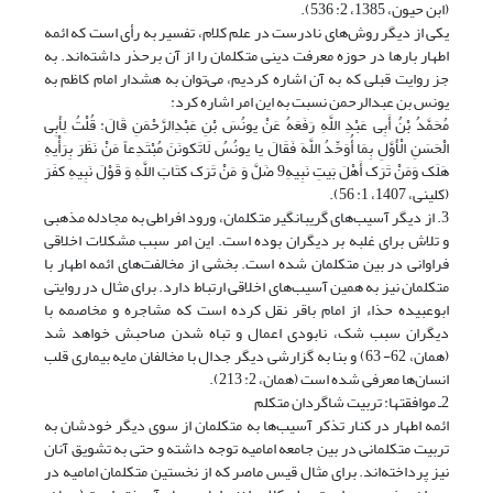
(ابن حیون، 1385، 2: 536).
یکی از دیگر روش‌های نادرست در علم کلام، تفسیر به رأی است که ائمه
اطهار بارها در حوزه معرفت دینی متکلمان را از آن برحذر داشته‌اند. به
جز روایت قبلی که به آن اشاره کردیم، می‌توان به هشدار امام کاظم به
یونس بن عبدالرحمن نسبت به این امر اشاره کرد:
مُحَمَّدُ بْنُ أَبِی عَبْدِ اللَّهِ رَفَعَهُ عَنْ یونُسَ بْنِ عَبْدِالرَّحْمَنِ قَالَ: قُلْتُ لِأَبِی
الْحَسَنِ الْأَوَّلِ بِمَا أُوَحِّدُ اللَّهَ فَقَالَ یا یونُسُ لَاتَکونَنَ‏ مُبْتَدِعاً مَنْ نَظَرَ بِرَأْیهِ
هَلَک وَمَنْ تَرَک أَهْلَ بَیتِ نَبِیهِ9 ضَلَّ وَ مَنْ تَرَک کتَابَ اللَّهِ وَ قَوْلَ نَبِیهِ کفَرَ
(کلینی، 1407، 1: 56).
3. از دیگر آسیب‌های گریبانگیر متکلمان، ورود افراطی به مجادله مذهبی
و تلاش برای غلبه بر دیگران بوده است. این امر سبب مشکلات اخلاقی
فراوانی در بین متکلمان شده است. بخشی از مخالفت‌های ائمه اطهار با
متکلمان نیز به همین آسیب‌های اخلاقی ارتباط دارد. برای مثال در روایتی
ابوعبیده حذاء از امام باقر نقل کرده است که مشاجره و مخاصمه با
دیگران سبب شک، نابودی اعمال و تباه شدن صاحبش خواهد شد
(همان، 62- 63) و بنا به گزارشی دیگر جدال با مخالفان مایه بیماری قلب
انسان‌ها معرفی شده است (همان، 2: 213).
2ـ موافقتها: تربیت شاگردان متکلم
ائمه اطهار در کنار تذکر آسیب‌ها به متکلمان از سوی دیگر خودشان به
تربیت متکلمانی در بین جامعه امامیه توجه داشته‌ و حتی به تشویق آنان
نیز پرداخته‌اند. برای مثال قیس ماصر که از نخستین متکلمان امامیه در