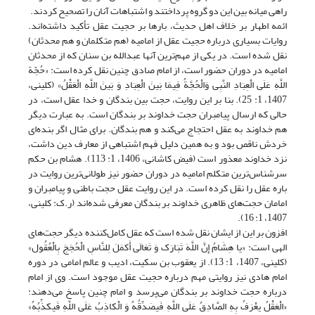
راهی میانه بین این دو گروه پرداختند و اشتباهات آنان را تصحیح کردند.
ائمه اطهار بر خلاف اهل حدیث، بارها بر حجیت عقل تأکید داشته‌اند.
روایات بسیاری درباره حجیت عقل از امامیه (هم متکلمان و هم محدثان)
نقل شده است. در یکی از مهم‌ترین آنها عبدالله بن سنان که از محدثان
امامیه در دوران حضور است، از امام صادق چنین نقل کرده است: «حُجّة
اللَّهِ عَلَى الْعِبَادِ النَّبِی وَالْحُجَّةُ فِیمَا بَینَ الْعِبَادِ وَ بَینَ اللَّهِ الْعَقْلُ» (کلینی،
1407، 1: 25). بنا بر این روایت، حجت بین بندگان و خدا عقل است، در
حالی که ارسال پیامبران حجت خداوند بر بندگان است. به عبارت دیگر
هم خداوند به عقل احتجاج می‌کند و هم بندگان. برای مثال اگر بنده‌ای
خردش ناقص بود و به همین دلیل فهم اشتباهی از معارف دین داشت،
نزد خداوند معذور است (فیض کاشانی، 1406، 1: 113). هشام بن حکم
سرشناس‌ترین متکلم امامیه در دوران حضور نیز طولانی‌ترین روایت در
باره عقل را نقل کرده است. در این روایت عقل حجت باطنی و پیامبران و
امامان حجت‌های ظاهری خداوند بر بندگان معرفی شده‌اند (ر.ک: کلینی،
1407، 1: 16).
افزون بر این از ایشان نقل شده است که عقل کامل‌کننده دیگر حجت‌های
الهی است: «یا هِشَامُ إِنَّ اللَّهَ تَبَارَک وَ تَعَالَى أَکمَلَ لِلنَّاسِ الْحُجَجَ‏ بِالْعُقُول‏»
(کلینی، 1407، 1: 13). از یعقوب بن سکیت، ادیب و عالم امامی در دوره
امام هادی نیز روایتی مهم درباره حجیت عقل موجود است. وی از امام
درباره حجت خداوند بر بندگان می‌پرسد و امام چنین پاسخ می‌دهند:
«الْعَقْلُ یعْرَفُ بِهِ الصَّادِقُ عَلَى اللَّهِ فَیصَدِّقُهُ وَ الْکاذِبُ عَلَى اللَّهِ فَیکذِّبُهُ»