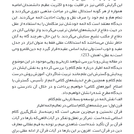
این گرایش کلامی نیز در اقلیت بوده و اکثریت عظیم دانشمندان امامیه
همواره از هر گونه استدلال عقلی در مباحث مذهبی دوری می‌کردند و
تمام همّ و غم خود را صرف نقل و روایت احادیث ائمه می‌کردند. این
دیدگاه معتقد است که ائمه خودشان نیز متکلمان را به استفاده از عقل
در جهت دفاع از اندیشه‌های امامان ترغیب می‌کردند و از توانایی آنان در
دفاع از مکتب تشیع ستایش می‌کردند. با این حال «هرچند گاه به آنان
خاطر نشان می‌ساختند که استدلالات عقلی فقط به عنوان ابزار در جدل
مفید و خوب است ولی نباید اساس عقیده قرار گیرد چه دین قلمرو وحی
است نه عقل» (همان، 213).
در مقاله پیش رو با بررسی شواهد تاریخی و روایی موجود در این موضوع
دیدگاه ائمه اطهار درباره علم کلام را بررسی کرده و به نقش ایشان در
پیدایش و گسترش این علم مانند تربیت شاگردان، آموزش روش‌ درست
علم کلام و همچنین طرح اندیشه‌های کلامی (اعم از تأسیس، گسترش یا
اصلاح آموزه‌های کلامی) خواهیم پرداخت و در خلال آن نادرستی دو
دیدگاه مطرح شده را نشان خواهیم داد.
الف) نقش ائمه در توسعه و بسط تاریخی علم کلام
قرن اول: سرچشمه‌های کلام اسلامی در تعالیم ائمه اطهار
قرآن نخستین و مهم‌ترین منبعی است که زمینه‌ساز شکل‌گیری کلام
اسلامی شده است. تمرکز بر تعقل و تفکر در آیات الاهی که بارها در آیات
قرآن بر آن تأکید شده است شاهدی مهم بر توجه به فهم عقلانی معارف
دین در قرآن است. افزون بر این بارها در آیات قرآن از ادله عقلی برای