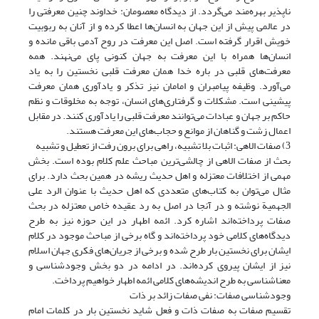
ناپذیر بهره‌مند می‌گردد. از دیدگاه معصومان: خداوند چنین معرفتی را
در عالمی پیش از این جهان به انسان‌ها اعطا کرده و از آنان به ربوبیت
خویش اقرار گرفته است. اصل این معرفت در روح آدمی باقی مانده و
انسان‌ها همراه با این معرفت به جهان کنونی پای می‌نهند. همه
معرفت‌های قلبی در باره خدا همان معرفت قلبی نخستین را به یاد
می‌آورد. وظیفه پیامبران و امامان نیز تذکر و یادآوری همان معرفت
پیشینی است. مشکلات و گرفتاری‌های انسان، توجه به مخلوقات و نظم
حاکم بر جهان و عبادات می‌توانند معرفت قلبی را یادآوری کنند. در مقابل
اعمال زشت و گناهان از موانع و حجاب‌های این معرفت هستند.
3) صفات الاهی: اثبات بلا تشبیه، راهی برای برون رفت از تعطیل و تشبیه
بحث از صفات الاهی از چالشی‌ترین مباحث علم کلام بوده است. بخش
مهمی از اختلافات معتزله و اهل حدیث ریشه در همین بحث دارد. برای
مثال می‌توان به کتاب‌های متعددی که اهل حدیث با عنوان الرد علی
الجهمیة نوشته و در آنجا در اصل به رد عقیده خاص معتزله در بحث
صفات پرداخته‌اند اشاره کرد. ائمه اطهار در این حوزه نیز به طرح
دیدگاه‌های کلامی خود پرداخته‌اند و گاه برخی از مباحث موجود در کلام
ایشان برای نخستین بار طرح شده و برخی از جریان‌های فکری جهان اسلام
نیز از ایشان پیروی کرده‌اند. در ادامه در دو بخش وجودشناسی و
معناشناسی به طرح اندیشه‌های کلامی ائمه اطهار خواهیم پرداخت.
وجودشناسی صفات: نفی صفات زائد بر ذات
تقسیم صفات به صفات ذات و فعل شاید نخستین بار در کلمات امام