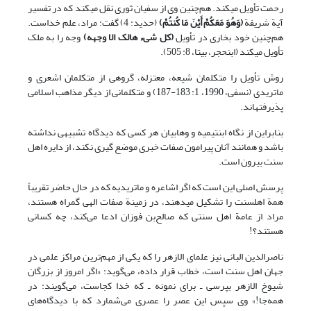
رحمت تأویل می‏کند. هم‌چنین وی از سفیان ثوری نقل می‏کند که در تفسیر
آیة شریفة
(
وَهُوَ مَعَکُمْ أَیْنَ مَا کُنتُمْ
)
(حدید: 4) گفت: مراد، علم خداست.
هم‌چنین خود بخاری در تأویل
(
کل شیء هالک الا وجهه
)
وجه را به ملک
تأویل می‏کند (ابن‏حجر، بی‏تا، 8: 505).
روش تأویل را متکلمان شیعه، معتزله، گروهی از متکلمان اشعری و
ماتریدی (نسفی، 1990، 1: 183-187) و متکلمانی از دیگر مذاهب اسلامی
پذیرفته‏اند.
بنابراین از نگاه ابن‏تیمیه و وهابیان هر کسی که دیدگاه تشبیهی نداشته
باشد و همانند آنان پیرامون صفات خبری موضع گیری نکند، از دایره اهل
سنت بیرون است.
پرسش اصلی این است که اگر اشاعره و ماتریدیه که در حال حاضر تقریباً
همة اهل‏سنت را تشکیل می‏دهند، در زمینة صفات الهی گمراه هستند،
مراد از عامة اهل سنتی که صالح‌بن فوزان ادعا می‌کند، چه کسانی
هستند؟!
ناصرالدین البانی نیز علمای الازهر را که یکی از مهم‌ترین مراکز علمی در
جهان اهل سنت است، خطاب قرار داده، می‌گوید: «اگر امروز از بزرگان
شیوخ الازهر بپرسی ـ برای نمونه ـ که خدا کجاست، می‌گویند: در
همه‌جا!» وی سپس این عصر را عصری می‌شمارد که با دیدگاه‌های