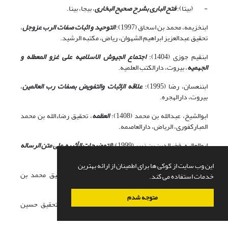
- (بی‏تا)؛
فتح الباری بشرح صحیح البخاری
، بی‏جا، بی‏نا.
ابن‏خزیمه، محمد بن اسحاق (1997)؛
التوحید و اثبات صفات الرب عزوجل
،
تحقیق عبدالعزیز ابراهیم الشهوان، ریاض، مکتبه الرشید.
ابن‏قیم جوزی (1404)؛
اجتماع الجیوش الاسلامیه علی غزو المعطله و
الجهمیه
، بیروت، دارالکتب العلمیه.
ابن‏نعسان، رضا (1995)؛
علاقه الإثبات والتفویض بصفات رب العالمین
،
بیروت، دارالهجره.
ابوالشیخ، عبدالله بن محمد (1408)؛
العظمه
، تحقیق رضاءالله بن محمد
المبارکفوری، الریاض، دارالعاصمه.
ابوالعالیه، فخرالدین بن زبیر (1999)؛
التوضیحات الأثریه علی متن الرساله
التدمریه
، عجمان، مکتبه الفرقان.
این وب سایت از کوکی ها برای اطمینان از ارائه بهترین
الاسماعیلی، ابی بکر (1412)؛
اعتقاد ائمه الحدیث
، تحقیق محمد بن
خدمات استفاده می کند.
عبدالرحمن الخمیس ریاض، دارالعاصمه.
متوجه شدم
الاشعری، ابوالحسن (1379)؛
الابانه عن اصول الدیانه
، تحقیق حسین
محمد، قاهره، دارالانصار.