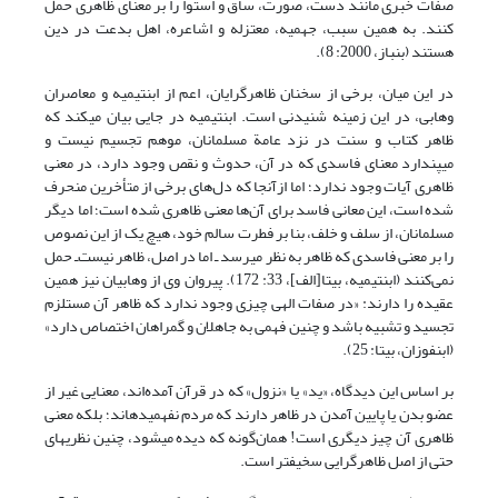
صفات خبری مانند دست، صورت، ساق و استوا را بر معنای ظاهری حمل
کنند. به همین سبب، جهمیه، معتزله و اشاعره، اهل بدعت در دین
هستند (بن‏باز، 2000: 8).
در این میان، برخی از سخنان ظاهرگرایان، اعم از ابن‏تیمیه و معاصران
وهابی، در این زمینه شنیدنی است. ابن‏تیمیه در جایی بیان می‏کند که
ظاهر کتاب و سنت در نزد عامة مسلمانان، موهم تجسیم نیست و
می‏پندارد معنای فاسدی که در آن، حدوث و نقص وجود دارد، در معنی
ظاهری آیات وجود ندارد؛ اما ازآنجا که دل‌های برخی از متأخرین منحرف
شده است، این معانی فاسد برای آن‌ها معنی ظاهری شده است؛ اما دیگر
مسلمانان، از سلف و خلف، بنا بر فطرت سالم خود، هیچ یک از این نصوص
را بر معنی فاسدی که ظاهر به نظر می‏رسد ـ اما در اصل، ظاهر نیست‌ـ حمل
نمی‌کنند (ابن‏تیمیه، بی‏تا[الف]، 33: 172). پیروان وی از وهابیان نیز همین
عقیده را دارند: «در صفات الهی چیزی وجود ندارد که ظاهر آن مستلزم
تجسید و تشبیه باشد و چنین فهمی به جاهلان و گمراهان اختصاص دارد»
(ابن‏فوزان، بی‏تا: 25).
بر اساس این دیدگاه، «ید» یا «نزول» که در قرآن آمده‌اند، معنایی غیر از
عضو بدن یا پایین آمدن در ظاهر دارند که مردم نفهمیده‏اند؛ بلکه معنی
ظاهری آن چیز دیگری است! همان‌گونه که دیده می‏شود، چنین نظریه‏ای
حتی از اصل ظاهرگرایی سخیف‏تر است.