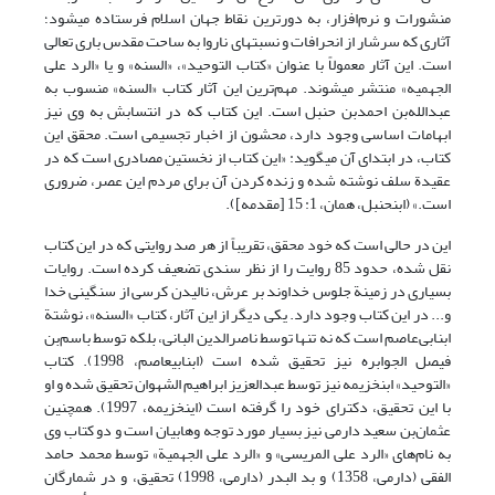
منشورات و نرم‌افزار، به دورترین نقاط جهان اسلام فرستاده می‏شود؛
آثاری که سرشار از انحرافات و نسبت‏های ناروا به ساحت مقدس باری تعالی
است. این آثار معمولاً با عنوان «کتاب التوحید»، «السنه» و یا «الرد علی
الجهمیه» منتشر می‏شوند. مهم‌ترین این آثار کتاب «السنه» منسوب به
عبدالله‌بن احمدبن حنبل است. این کتاب که در انتسابش به وی نیز
ابهامات اساسی وجود دارد، محشون از اخبار تجسیمی است. محقق این
کتاب، در ابتدای آن می‏گوید: «این کتاب از نخستین مصادری است که در
عقیدة سلف نوشته شده و زنده کردن آن برای مردم این عصر، ضروری
است.» (ابن‏حنبل، همان، 1: 15 [مقدمه]).
این در حالی است که خود محقق، تقریباً از هر صد روایتی که در این کتاب
نقل شده، حدود 85 روایت را از نظر سندی تضعیف کرده است. روایات
بسیاری در زمینة جلوس خداوند بر عرش، نالیدن کرسی از سنگینی خدا
و... در این کتاب وجود دارد. یکی دیگر از این آثار، کتاب «السنه»، نوشتة
ابن‏ابی‌عاصم است که نه ‌تنها توسط ناصرالدین البانی، بلکه توسط باسم‌بن
فیصل الجوابره نیز تحقیق شده است (ابن‏ابی‏عاصم، 1998). کتاب
«التوحید» ابن‏خزیمه نیز توسط عبدالعزیز ابراهیم الشهوان تحقیق شده و او
با این تحقیق، دکترای خود را گرفته است (این‏خزیمه، 1997). همچنین
عثمان‌بن سعید دارمی نیز بسیار مورد توجه وهابیان است و دو کتاب وی
به نام‌های «الرد علی المریسی» و «الرد علی الجهمیة» توسط محمد حامد
الفقی (دارمی، 1358) و بد البدر (دارمی، 1998) تحقیق، و در شمارگان