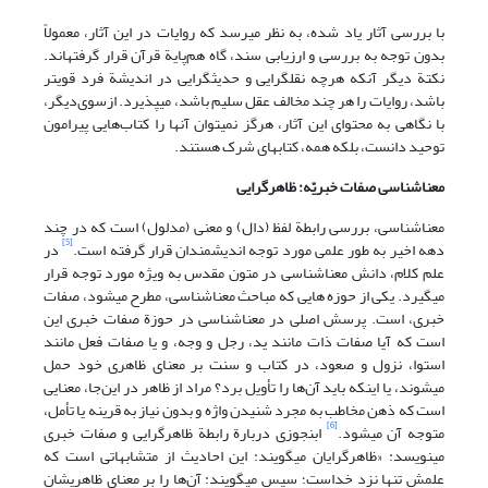
با بررسی آثار یاد شده، به نظر می‏رسد که روایات در این آثار، معمولاً
بدون توجه به بررسی و ارزیابی سند، گاه هم‌پایة قرآن قرار گرفته‏اند.
نکتة دیگر آنکه هرچه نقل‏گرایی و حدیث‏گرایی در اندیشة فرد قوی‏تر
باشد، روایات را هر چند مخالف عقل سلیم باشد، می‏پذیرد. از‌سوی‌دیگر،
با نگاهی به محتوای این آثار، هرگز نمی‏توان آن‏ها را کتاب‌هایی پیرامون
توحید دانست، بلکه همه، کتاب‏های شرک هستند.
معنا‌شناسی صفات خبریّه: ظاهرگرایی
معنا‌شناسی، بررسی رابطة لفظ (دال) و معنی (مدلول) است که در چند
[5]
دهه اخیر به طور علمی مورد توجه اندیشمندان قرار گرفته است.
در
علم کلام، دانش معناشناسی در متون مقدس به ویژه مورد توجه قرار
می‏گیرد. یکی از حوزه هایی که مباحث معناشناسی، مطرح می‏شود، صفات
خبری، است. پرسش اصلی در معنا‌شناسی در حوزة صفات خبری این
است که آیا صفات ذات مانند ید، رجل و وجه‌، و یا صفات فعل مانند
استوا، نزول و صعود‌، در کتاب و سنت بر معنای ظاهری خود حمل
می‏شوند، یا اینکه باید آن‌ها را تأویل برد؟ مراد از ظاهر در این‌جا، معنایی
است که ذهن مخاطب به ‌مجرد شنیدن واژه و بدون نیاز به قرینه یا تأمل،
[6]
متوجه آن می‏شود.
ابن‏جوزی دربارة رابطة ظاهرگرایی و صفات خبری
می‏نویسد: «ظاهرگرایان می‏گویند: این احادیث از متشابهاتی است که
علمش تنها نزد خداست؛ سپس می‏گویند: آن‌ها را بر معنای ظاهریشان