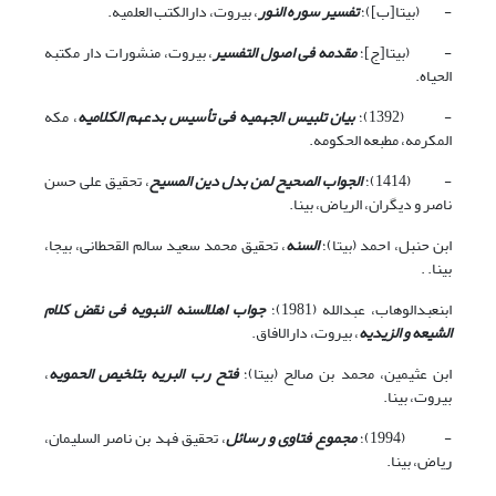
- (بی‏تا[ب])؛
تفسیر سوره النور
، بیروت، دارالکتب العلمیه.
- (بی‏تا[ج]؛
مقدمه فی اصول التفسیر
، بیروت، منشورات دار مکتبه
الحیاه.
- (1392)؛
بیان تلبیس الجهمیه فی تأسیس بدعهم الکلامیه
، مکه
المکرمه، مطبعه الحکومه.
- (1414)؛
الجواب الصحیح لمن بدل دین المسیح
، تحقیق علی حسن
ناصر و دیگران، الریاض، بی‏نا.
ابن حنبل، احمد (بی‏تا)؛
السنه
، تحقیق محمد سعید سالم القحطانی، بی‏جا،
بی‏نا. .
ابن‏عبدالوهاب، عبدالله (1981)؛
جواب اهل‏السنه النبویه فی نقض کلام
الشیعه و الزیدیه
، بیروت، دارالافاق.
ابن عثیمین، محمد بن صالح (بی‏تا)؛
فتح رب البریه بتلخیص الحمویه
،
بیروت، بی‏نا.
- (1994)؛
مجموع فتاوى و رسائل
، تحقیق فهد بن ناصر السلیمان،
ریاض، بی‏نا.