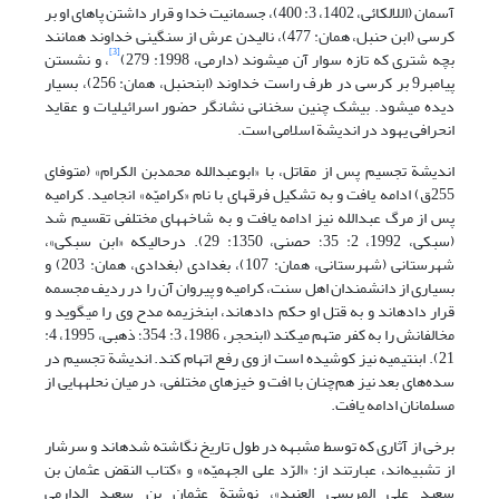
آسمان (اللالکائی، 1402، 3: 400)، جسمانیت خدا و قرار داشتن پاهای او بر
کرسی (ابن حنبل، همان: 477)، نالیدن عرش از سنگینی خداوند همانند
[3]
بچه شتری که تازه سوار آن می‏شوند (دارمی، 1998: 279)
، و نشستن
پیامبر9 بر کرسی در طرف راست خداوند (ابن‏حنبل، همان: 256)، بسیار
دیده می‏شود. بی‏شک چنین سخنانی نشانگر حضور اسرائیلیات و عقاید
انحرافی یهود در اندیشة اسلامی است.
اندیشة تجسیم پس از مقاتل، با «ابوعبدالله محمدبن الکرام» (متوفای
255ق) ادامه یافت و به تشکیل فرقه‏ای با نام «کرامیّه» انجامید. کرامیه
پس از مرگ عبدالله نیز ادامه یافت و به شاخه‏های مختلفی تقسیم شد
(سبکی، 1992، 2: 35؛ حصنی، 1350: 29). درحالیکه «ابن سبکی»،
شهرستانی (شهرستانی، همان: 107)، بغدادی (بغدادی، همان: 203) و
بسیاری از دانشمندان اهل سنت، کرامیه و پیروان آن را در ردیف مجسمه
قرار داده‏اند و به قتل او حکم داده‏اند، ابن‏خزیمه مدح وی را می‏گوید و
مخالفانش را به کفر متهم می‏کند (ابن‏حجر، 1986، 3: 354؛ ذهبی، 1995، 4:
21). ابن‏تیمیه نیز کوشیده است از وی رفع اتهام کند. اندیشة تجسیم در
سده‌های بعد نیز هم‌چنان با افت و خیزهای مختلفی، در میان نحله‏هایی از
مسلمانان ادامه یافت.
برخی از آثاری که توسط مشبهه در طول تاریخ نگاشته شده‏اند و سرشار
از تشبیه‌اند، عبارتند از: «الرّد علی الجهمیّه» و «کتاب النقض عثمان بن
سعید علی المریسی العنید»، نوشتة عثمان بن سعید الدارمی