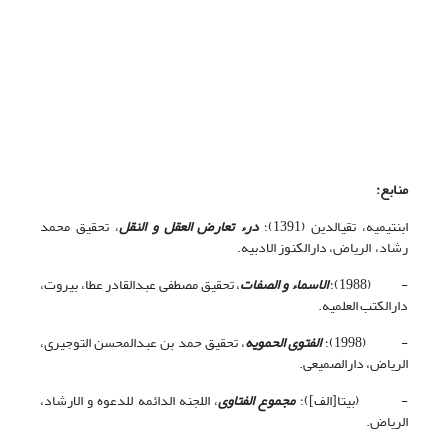
منابع
:
ابن‏تیمیه، تقی‏الدین (1391)؛
درء تعارض العقل و النقل
، تحقیق محمد
رشاد، الریاض، دارالکنوز الادبیه.
- (1988)؛
الاسماء و الصفات
، تحقیق مصطفی عبدالقادر عطا، بیروت،
دارالکتب العلمیه.
- (1998)؛
الفتوی الحمویه
، تحقیق حمد بن عبدالمحسن التوجیری،
الریاض، دارالصمیعی.
- (بی‏تا[الف])؛
مجموع الفتاوی
، اللجنه الدائمه للدعوه و الارشاد،
الریاض.