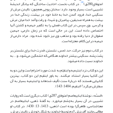
[4]
(متوفای280ق)
. در کتاب نخست،‌ احادیث ساختگی که بیانگر اندیشة
تشبیهی است، بسیار وجود دارد؛ سخنان پوچی هم‌چون: نالیدن عرش از
سنگینی خدا، فرود آمدن خدا به خانة خود در بهشت، زندگی خدا در
بهشت به همراه صدیقین، پیامبران و شهدا، و رفت وآمد خدا میان عرش
و کرسی. وی سپس در این کتاب فصلی را به تکفیر جهمیه و کشتن آنها
اختصاص داده است. این در حالی است که در زمان دارمی، جهم‏بن
صفوان از دنیا رفته بود و مذهب وی نیز نابود شده بود. مراد دارمی از
جهمیه در این کلام، معتزله است.
در کتاب دوم نیز حرکت، حد، لمس، نشستن، قدرت خدا برای نشستن بر
پشت پشه، سنگینی بیشتر خداوند هنگامی که خشمگین می‌شود، و... به
خداوند نسبت داده می‏شود.
این دو کتاب نزد ابن‏تیمیه و ابن‏قیّم به ‌شدت مورد احترام است و این دو به
این کتابها بسیار استناد می‏کنند. به باور ابن‏قیم این دو کتاب، بهترین
کتاب‏هایی هستند که دربارة سنت تألیف شده‏اند و ابن‏تیمیه بسیار به آن
سفارش می‏کرد! (ابن‏قیم، 1404: 143).
«السنّه»، نوشتة ابن‏ابی‏عاصم (متوفای 287ق) کتاب دیگری است که روایات
تشبیهی در آن بسیار به‌چشم می‏خورد. به گفتة ذهبی، ابن‏ابی‏عاصم در
معنا‌شناسی، ظاهرگرا بوده است (ذهبی، 1413، 13: 430). در کتاب او
مطالبی مانند آفرینش آدم توسط خداوند به شکل خودش، نالیدن عرش،