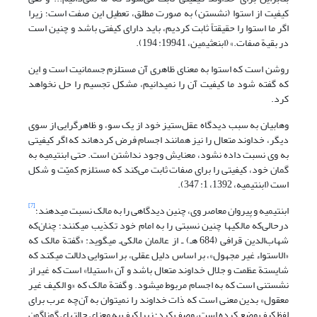
کیفیت از استوا (نشستن) به ‌صورت مطلق، تعطیل این صفت است؛ زیرا
اگر ما استوا را حقیقتاً ثابت کردیم، باید دارای کیفتی باشد و چنین است
در بقیة صفات.» (ابن‏عثیمین، 19941: 194).
روشن است که استوا به معنای ظاهری آن مستلزم جسمانیت است و این
که گفته شود ما کیفیت آن را نمی‏دانیم، مشکل تجسیم را حل نخواهد
کرد.
وهابیان به‌ سبب دیدگاه عقل‌ستیز خود از یک‌ سو، و ظاهرگرایی از سوی
‌دیگر، خداوند متعال را نیز همانند اجسام فرض کرده‏اند که اگر کیفیتی
به وی نسبت داده نشود، معنایش وجود نداشتن است. حتی ابن‏تیمیه به
گمان خود، کیفیتی را برای صفات ثابت می‌کند که مستلزم کمیّت و شکل
است (ابن‏تیمیه، 1392، 1: 347).
[7]
ابن‏تیمیه و پیروان معاصر وی، چنین دیدگاهی را به مالک نسبت می‏دهند؛
درحالی‌که مالکی‏ها چنین نسبتی را به امام خود تکذیب می‏کنند؛ چنان‌که
شهاب‌الدین قرافی (684 هـ) ـ از عالمان مالکی‌ـ می‏گوید: «گفتة مالک که
«الاستواء غیر مجهول»، بر اساس دلیل عقلی، بر استوایی دلالت می‏کند که
شایستة عظمت و جلال خداوند متعال باشد و آن «استیلا» است که غیر از
نشستنی است که به اجسام مربوط می‏شود. و گفتة مالک که «و الکیف غیر
معقول» بدین معنی است که ذات خداوند را نمی‏توان به آن‌چه عرب برای
لفظ کیف وضع کرده است، وصف کرد؛ زیرا کیف به‌ معنای حالت‏های گوناگون