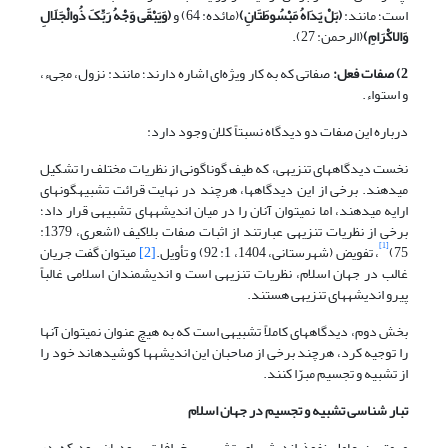
است؛ مانند:
(
بَلْ یَدَاهُ مَبْسُوطَتَانِ
)
(مائده: 64) و
(
وَیَبْقَى وَجْهُ رَبِّکَ ذُوالْجَلَالِ
وَالاکْرَامِ
)
(الرحمن: 27).
2) صفات فعل:
صفاتی که به کار ویژه‌ای اشاره دارند؛ مانند: نزول، مجیء،
و استواء.
درباره این صفات دو دیدگاه نسبتاً کلان وجود دارد:
نخست دیدگاه‏های تنزیهی، که طیف گوناگونی از نظریات مختلف را تشکیل
می‏دهند. برخی از این دیدگاه‏ها، هرچند در نهایت قرائت تشبیه‏گونه‏ای
ارایه می‏دهند، اما نمی‏توان آنان را در میان اندیشه‏های تشبیهی قرار داد؛
برخی از نظریات تنزیهی عبارتند از اثبات صفات بلاکیف (اشعری، 1379:
[1]
75)
، تفویض (شهرستانی، 1404، 1: 92) و تأویل.
[2]
می‏توان گفت جریان
غالب در جهان اسلام، نظریات تنزیهی است و اندیشمندان اسلامی غالباً
پیرو اندیشه‏های تنزیهی هستند.
بخش دوم، دیدگاه‏های کاملاً تشبیهی است که به هیچ عنوان نمی‏توان آنها
را توجیه کرد، هرچند برخی از صاحبان این اندیشه‏ها کوشیده‏اند خود را
از تشبیه و تجسیم مبرّا کنند.
تبار شناسی تشبیه و تجسیم در جهان اسلام
مهم‏ترین عامل نفوذ اندیشه‏های تشبیهی، خرافات یهودیان بود که در