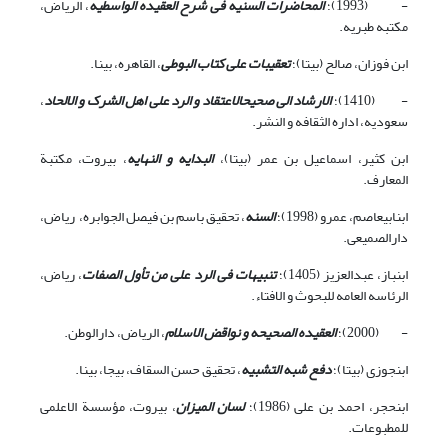
- (1993)؛
المحاضرات السنیه فی شرح العقیده الواسطیه
، الریاض،
مکتبه طبریه.
ابن فوزان، صالح (بی‏تا)؛
تعقیبات علی کتاب البوطی
، القاهره، بی‏نا.
- (1410)؛
الارشاد الی صحیح‏الاعتقاد و الرد علی اهل الشرک و الالحاد
،
سعودیه، اداره الثقافه و النشر.
ابن کثیر، اسماعیل بن عمر (بی‏تا)،
البدایه و النهایه
، بیروت، مکتبة
المعارف.
ابن‏ابی‏عاصم، عمرو (1998)؛
السنه
، تحقیق باسم بن فیصل الجوابره، ریاض،
دارالصمیعی.
ابن‏باز، عبدالعزیز (1405)؛
تنبیهات فی الرد على من تأول الصفات
، ریاض،
الرئاسه العامه للبحوث و الافتاء.
- (2000)؛
العقیده الصحیحه و نواقض الاسلام
، الریاض، دارالوطن.
ابن‏جوزی (بی‏تا)؛
دفع شبه التشبیه
، تحقیق حسن السقاف، بی‏جا، بی‏نا.
ابن‏حجر، احمد بن علی (1986)؛
لسان المیزان
، بیروت، مؤسسة الاعلمی
للمطبوعات.