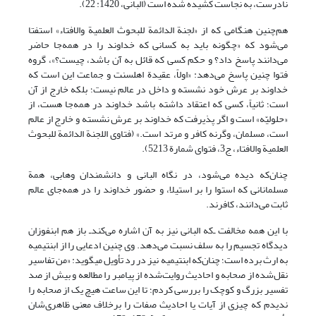
نادرست، به نجاست کشیده شده است (البانی، 1420: 22).
هم‌چنین هنگامی که از «لجنة الدائمة للبحوث العلمیة والافتاء» استفتا
می‌شود که «چگونه باید به کسانی که خداوند را در همه‌جا حاضر
می‌دانند پاسخ داد؟ و حکم کسی که قائل به آن باشد، چیست؟»، گروه
فتوا چنین پاسخ می‌دهد: «اولاً، عقیدة اهل‏سنت و جماعت این است که
خداوند بر عرش خود نشسته و داخل در عالم نیست؛ بلکه خارج از آن
است؛ ثانیاً، کسی که اعتقاد داشته باشد خداوند در همه‌جا هست، از
«حلولیّه» است و اگر پذیرفت که خداوند بر عرش نشسته و خارج از عالم
است، مسلمان، وگرنه کافر و مرتد است.» (فتاوی اللجنة الدائمة للبحوث
العلمیة والافتاء، ج3، فتوای شمارة 5213).
چنان‌که دیده می‌شود، در نگاه البانی و دانشمندان وهابی، همة
مسلمانانی که استوا را بر استیلا، و حضور خداوند را در همه‌جای عالم
ثابت می‌دانند، کافرند.
با این همه مخالفت ـ‌که البانی نیز به آن اشاره می‌کندـ باز هم ابن‏فوزان
دیدگاه تجسیم را به سلف نسبت می‌دهد. وی چنین ادعایی را از ابن‏تیمیه
به ارث برده است؛ چنان‌که ابن‏تیمیه نیز در رد تأویل می‏گوید: «من تفاسیر
نقل‌شده از صحابه و احادیث روایت‌شده از پیامبر را مطالعه و بیش از صد
تفسیر بزرگ و کوچک را بررسی کردم؛ تا این ساعت هیچ یک از صحابه را
ندیدم که چیزی از آیات یا احادیث صفات را برخلاف معنی ظاهری‌شان