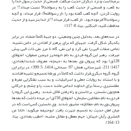
برمی‏خاست و نزد دیگران حدیث می‏گفت. قسمتی از حدیث رسول خدا را
به کعب، و قسمتی از حدیث کعب را به رسول‏خدا9 نسبت می‏داد!! در
روایت کردن، آنچه کعب گفته بود را «از رسول‏الله9» قرار می‏داد، و آنچه
رسول‏خدا9 فرموده بود، «از کعب» قرار می‏داد!! از خدا بترسید و از حدیث
محافظت کنید» (ابن‏کثیر، بی‏تا، 8: 117).
در سده‌های بعد، به‌دلیل چنین وضعیتی، دو جبهة کاملاً متضاد در برابر
یکدیگر شکل گرفت. جبهه‏ای که برای پرهیز از افتادن در دامن تشبیه،
تمامی صفات الهی را نفی ‏کرد و این نفی، گاه تا مرز نفی ذات الهی پیش
می‏رفت. رهبر این گروه فردی به نام «ابومحرز جهم‏بن صفوان» (متوفای
128ق) بود که پیروان وی بعدها به «جهمیّه» معروف شدند(بغدادی،
1417: 211؛ شهرستانی، همان: 97؛ سبحانی، 1414، 5: 399). در برابر این
گروه، گروه دیگری قرار داشت که کاملاً در ورطة تجسیم و تشبیه افتادند
و با استناد به روایات جعلی و اسرائیلیات، و به سبب نقل‏گرایی مفرط و
عقل‏ستیزی، رسماً برای خداوند اندامی مانند دست، پا و چشم، و حرکاتی
هم‌چون نشستن، برخاستن و راه رفتن قائل شدند. رهبری این گروه را
فردی به نام «مقاتل‏بن سلیمان» (متوفای 150ق) بر عهده داشت که بعدها
پیروان وی به نام «مقاتلیّه» مشهور شدند. وی نخستین کسی است که در
میان اهل حدیث به تجسیم شهرت یافت. ابوحنیفه می‏گوید: «اتانا من
المشرق رأیان خبیثان: جهم معطل و مقاتل مشبه» (خطیب بغدادی، بی‏تا،
13: 164).