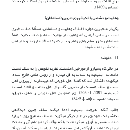
برای اثبات وجود خداوند در آسمان، به گفتة فرعون استناد کرده‏اند
(قصاص، 1409).
وهابیت و دشمنی با اندیشه‏های تنزیهی (مسلمانان)
یکی از مهم‌ترین موارد اختلاف وهابیت و مسلمانان، مسألة صفات خبری
است. براساس قرائتی که وهابیت از توحید اسماء و صفات دارد، همة
مسلمانان به‌جز سلفی‌های وهابی، یا از دایرة اسلام خارجند و یا از اهل
سنت شمرده نمی‏شوند.
1) مفوضه
در حالی که بسیاری از مورخین اهل‏سنت، نظریه تفویض را به سلف نسبت
داده‏اند، ابن‏تیمیه به شدت به آن می‏تازد و از روش علمی خارج شده،
می‏گوید: «آشکار شد که گفتة اهل تفویض که می‏پندارند از پیروان اهل
سنت و سلف هستند، از بدترین گفته‏های اهل بدعت و الحاد است.»
(ابن‏تیمیه، 1391، 1: 205). وی همچنین اهل تفویض را «اهل تجهیل»
می‏خواند (همو، بی‏تا[الف]، 5: 34).
جالب آنکه، هرچند ابن‏تیمیه ادعا می‏کند سلف چنین دیدگاهی
نداشته‏اند، خود وی در جای دیگر می‏گوید: ««سلف به هیچ روی دربارة
صفات، تفسیر و تأویل نمی‏کرده‏اند؛ بلکه توقف کرده و علم آن را به خدا
ارجاع ‏داده‏اند.» آن‌گاه بر این عقیده نیز ادعای اجماع می‏کند (همان، 4: