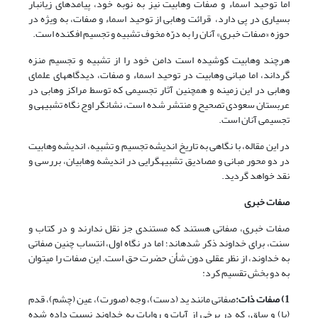
اما توحید اسماء و صفات وهابیت نیز به نوبه خود، پیامدهای زیانبار
بسیاری در پی دارد، قرائت وهابی از توحید اسماء و صفات، به ویژه در
حوزه «صفات خبری» آنان را به درّه مخوف تشبیه و تجسیم افکنده است.
هرچند وهابیت کوشیده است دامن خود را از تشبیه و تجسیم منزه
گرداند، اما مبانی وهابیت در توحید اسماء و صفات، دیدگاه‏های علمای
وهابی در این زمینه و همچنین آثار تجسیمی که توسط مراکز وهابی در
عربستان سعودی تصحیح و منتشر شده است، نشانگر اوج نگاه تشبیهی و
تجسیمی آنان است.
در این مقاله، با نگاهی به تاریخ اندیشه تجسیم و تشبیه، اندیشه وهابیت
در دو محور مبانی و مصادیق تشبیه‏گرایی در اندیشه وهابیان، بررسی و
نقد خواهد گردید.
صفات خبری
صفات خبری، صفاتی هستند که مستندی جز نقل ندارند و در کتاب و
سنت، برای خداوند ذکر شده‏اند؛ اما در نگاه اول، انتساب چنین صفاتی
به خداوند، از نظر عقلی دون شأن حضرت حق است. این صفات را می‏توان
به دو بخش تقسیم کرد:
1) صفات ذات:
صفاتی مانند ید (دست)، وجه (صورت)، عین (چشم)، قدم
(پا) و ساق، که در برخی از آیات و روایات به خداوند نسبت داده شده