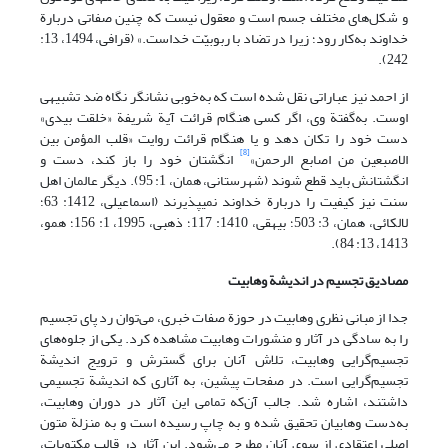
و شکل‌های مختلف جسم است و معقول نیست که چنین صفاتی دربارة
خداوند به‌کار رود؛ زیرا در تضاد با ربوبیّت خداست.» (قرافی، 1494، 13:
242).
از احمد نیز عباراتی نقل شده است که به‌خوبی نشانگر نگاه ضد تشبیهی
اوست. به‌گفتة وی، اگر کسی هنگام قرائت آیة شریفة «خلقت بیدی»
دست خود را تکان دهد و یا هنگام قرائت روایت «قلب المؤمن بین
[8]
الاصبعین من اصابع الرحمن»
انگشتان خود را باز کند، دست و
انگشتانش باید قطع شوند (شهرستانی، همان، 1: 95). دیگر عالمان اهل
سنت نیز کیفیت را دربارة خداوند نمی‏پذیرند (اسماعیلی، 1412: 63؛
لالکائی، همان، 3: 503؛ بیهقی، 1410: 117؛ ذهبی، 1995، 1: 156؛ همو،
1413، 13: 84).
مصادیق تجسیم در اندیشة وهابیت
جدا از مبانی نظری وهابیت در حوزة صفات خبری، می‌توان رد پای تجسیم
را به ‌سادگی در آثار و منشورات وهابیت مشاهده کرد. یکی از جلوه‌های
تجسیم‌گرایی وهابیت، تلاش آنان برای گسترش و ترویج اندیشة
تجسیم‌گرایی است. در صفحات پیشین، به آثاری که اندیشة تجسیمی
داشتند، اشاره شد. جالب آن‌که تمامی این آثار در دوران وهابیت،
به‌دست وهابیان تحقیق شده و به چاپ رسیده است و به ‌منزلة متون
اصلی اعتقادی از سوی آنان مطرح می‌شود. این آثار در قالب مکتوبات،