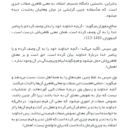
بنابراین، نخستین دامگاه تجسیم، اعتقاد به معنی ظاهری صفات خبری
است، که متأسفانه چنین گرایشی در میان وهابیان به‌شدت دیده
می‏شود.
صالح‌بن‏فوزان می‏گوید: «آن‌چه خداوند خود را بدان وصف کرده و یا پیامبر
خدا را به آن وصف کرده است، همان معنی ظاهری‏اش درست است.»
(ابن‏فوزان، 1410: 113).
وی سپس تأکید می‌کند: «آنچه خداوند خود را به آن وصف کرده و یا
پیامبر خدا دربارة خداوند بیان کرده است، حق است و بر معنای
ظاهری‌اش حمل می‏شود و هیچ‏گونه ابهام و پیچیدگی در آن وجود ندارد.»
(همان).
وی سپس به ‌غلط چنین عقیده‏ای را به همة اهل سنت نسبت می‌دهد و
می‏گوید: «تمامی اهل‏سنت این صفات و معانی ظاهری آن‌ها را اثبات می‏کنند.
آنچه خداوند و رسول وی دربارة صفات الهی آورده‏اند، از متشابهات
نیست که نیاز به تفویض معنای آن به خدا باشد؛ زیرا اگر چنین باشد،
نصوص صفات از اموری می‏شود که معنی آن فهم نمی‏شود؛ درحالی‌که
خداوند ما را به تدبر تمام قرآن امر کرده و تعقل در آیات و فهم آن‌ها را از
ما خواسته است و اگر معنای نصوص صفات فهمیدنی نباشد، پس خداوند
ما را به تدبر و تفهم چیزی امر کرده است که قابل تدبر و فهم نیست و به
اعتقاد به چیزی فرمان داده است که برای ما واضح نیست» (همان).