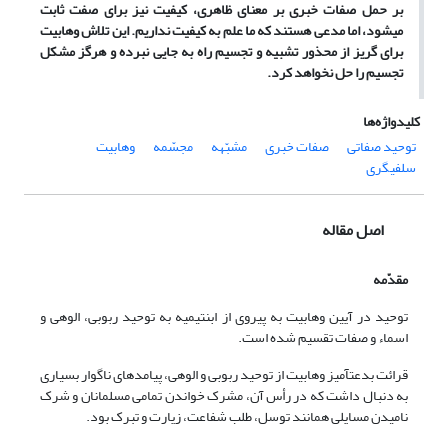
بر حمل صفات خبری بر معنای ظاهری، کیفیت نیز برای صفت ثابت
می‏شود، اما مدعی هستند که ما علم به کیفیت نداریم. این تلاش وهابیت
برای گریز از محذور تشبیه و تجسیم راه به جایی نبرده و هرگز مشکل
تجسیم را حل نخواهد کرد.
کلیدواژه‌ها
توحید صفاتی
صفات خبری
مشبّهه
مجسّمه
وهابیت
سلفی‏گری
اصل مقاله
مقدّمه
توحید در آیین وهابیت به پیروی از ابن‏تیمیه به توحید ربوبی، الوهی و
اسماء و صفات تقسیم شده است.
قرائت بدعت‏آمیز وهابیت از توحید ربوبی و الوهی، پیامدهای ناگوار بسیاری
به دنبال داشت که در رأس آن، مشرک خواندن تمامی مسلمانان و شرک
نامیدن مسایلی همانند توسل، طلب شفاعت، زیارت و تبرک بود.