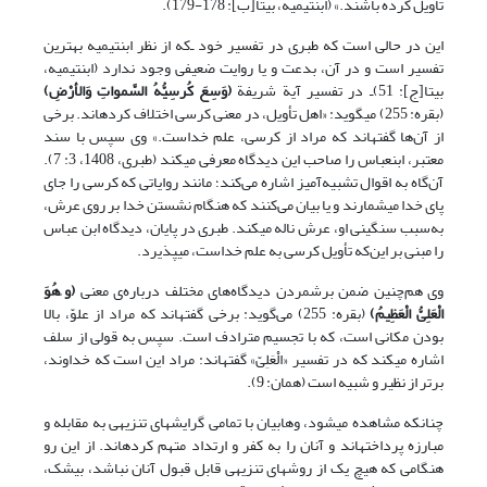
تأویل کرده باشند.» (ابن‏تیمیه، بی‏تا[ب]: 178-179).
این در حالی است که طبری در تفسیر خود ـ‌که از نظر ابن‏تیمیه بهترین
تفسیر است و در آن، بدعت و یا روایت ضعیفی وجود ندارد (ابن‏تیمیه،
بی‏تا[ج]: 51)ـ در تفسیر آیة شریفة
(
وَسِعَ کُرسِیُّهُ السَّمواتِ وَالأرْضِ
)
(بقره: 255) می‏گوید: «اهل تأویل، در معنی کرسی اختلاف کرده‏اند. برخی
از آن‌ها گفته‏اند که مراد از کرسی، علم خداست.» وی سپس با سند
معتبر، ابن‏عباس را صاحب این دیدگاه معرفی می‏کند (طبری، 1408، 3: 7).
آن‌گاه به اقوال تشبیه‌آمیز اشاره می‌کند؛ مانند روایاتی که کرسی را جای
پای خدا می‏شمارند و یا بیان می‌کنند که هنگام نشستن خدا بر روی عرش،
به‌سبب سنگینی او، عرش ناله می‏کند. طبری در پایان، دیدگاه ابن عباس
را مبنی بر این‌که تأویل کرسی به علم خداست، می‏پذیرد.
وی هم‌چنین ضمن برشمردن دیدگاه‌های مختلف درباره‌ی معنی
(
و َهُوَ
الْعَلِیُّ الْعَظِیمُ
)
(بقره: 255) می‌گوید: برخی گفته‏اند که مراد از علوّ، بالا
بودن مکانی است، که با تجسیم مترادف است. سپس به قولی از سلف
اشاره می‏کند که در تفسیر «الْعَلِیّ» گفته‏اند: مراد این است که خداوند،
برتر از نظیر و شبیه است (همان: 9).
چنانکه مشاهده می‏شود، وهابیان با تمامی گرایش‏های تنزیهی به مقابله و
مبارزه پرداخته‏اند و آنان را به کفر و ارتداد متهم کرده‏اند. از این رو
هنگامی که هیچ یک از روش‏های تنزیهی قابل قبول آنان نباشد، بی‏شک،