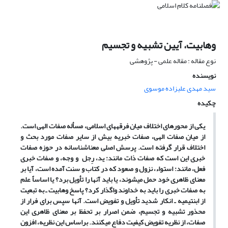
وهابیت، آیین تشبیه و تجسیم
نوع مقاله : مقاله علمی - پژوهشی
نویسنده
سید مهدی علیزاده موسوی
چکیده
یکی از محورهای اختلاف میان فرقه‏های اسلامی، مسأله صفات الهی است.
از میان صفات الهی، صفات خبریه بیش از سایر صفات مورد بحث و
اختلاف قرار گرفته است. پرسش اصلی معناشناسانه در حوزه صفات
خبری این است که صفات ذات مانند: ید، رِجل و وجه، و صفات خبری
فعل، مانند: استواء، نزول و صعود که در کتاب و سنت آمده است، آیا بر
معنای ظاهری خود حمل می‏شوند، یا باید آنها را تأویل برد؟ یا اساساً علم
به صفات خبری را باید به خداوند واگذار کرد؟ پاسخ وهابیت ـ به تبعیت
از ابن‏تیمیه ـ انکار شدید تأویل و تفویض است. آنها سپس برای فرار از
محذور تشبیه و تجسیم، ضمن اصرار بر تحفظ بر معنای ظاهری این
صفات، از نظریه تفویض کیفیت دفاع می‏کنند. براساس این نظریه، افزون