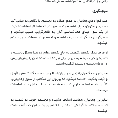
راهی جز درافتادن به دامن تشبیه باقی نمی‏ماند.
نتیجه‏گیری
علیرغم ادعای وهابیان بر عدم اعتقاد به تجسیم، با نگاهی به مبانی آنها
به خوبی می‏توان رد پای تشبیه و تجسیم را در اندیشه آنها مشاهده کرد.
از یک سو، مبنای معناشناسی آنان به ظاهرگرایی منتهی می‏شود و
ظاهرگرایی به گرداب مخوف تشبیه و تجسیم در صفات خبری، ختم
می‏شود.
از طرف دیگر تفویض کیفیت به جای تفویض علم، نه تنها مشکل تجسیم و
تشبیه را در اندیشه وهابی از میان نبرده است، که آنان را بیش از پیش
در ورطه تجسیم و تشبیه افکنده است.
همچنین دیدگاه‏های تنزیهی در جهان اسلام در سه دیدگاه تفویض، تأویل
و اثبات بلاکیف، خلاصه می‏شود که پیروان این مذاهب از سوی وهابیان یا
کلاً از دایره اسلام خارج شمرده شده‏اند و یا حداقل جزء اهل‏سنت
نیستند.
بنابراین وهابیان، همانند اسلاف مشبهه و مجسمه خود، به شدت به
تجسیم و تشبیه گرایش دارند و با تمام وجود از این دیدگاه حمایت
می‏کنند.