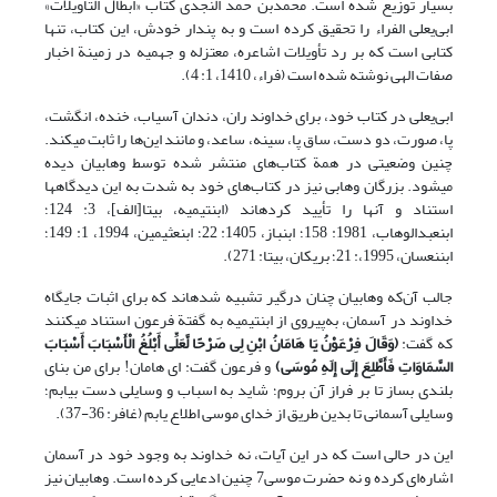
بسیار توزیع شده است. محمدبن حمد النجدی کتاب «ابطال التأویلات»
ابی‌یعلی الفراء را تحقیق کرده است و به‌ پندار خودش، این کتاب، تنها
کتابی است که بر رد تأویلات اشاعره، معتزله و جهمیه در زمینة اخبار
صفات الهی نوشته شده است (فراء، 1410، 1: 4).
ابی‌یعلی در کتاب خود، برای خداوند ران، دندان آسیاب، خنده، انگشت،
پا، صورت، دو دست، ساق پا، سینه، ساعد، و مانند این‌ها را ثابت می‏کند.
چنین وضعیتی در همة ‌کتاب‌های منتشر شده توسط وهابیان دیده
می‏شود. بزرگان وهابی نیز در کتاب‌های خود به ‌شدت به این دیدگاه‏ها
استناد و آنها را تأیید کرده‏اند (ابن‏تیمیه، بی‏تا[الف]، 3: 124؛
ابن‏عبدالوهاب، 1981: 158؛ ابن‏باز، 1405: 22؛ ابن‏عثیمین، 1994، 1: 149؛
ابن‏نعسان، 1995،: 21؛ بریکان، بی‏تا: 271).
جالب آن‌که وهابیان چنان درگیر تشبیه شده‏اند که برای اثبات جایگاه
خداوند در آسمان، به‌پیروی از ابن‏تیمیه به گفتة فرعون استناد می‏کنند
که گفت:
(
وَقَالَ فِرْعَوْنُ یَا هَامَانُ ابْنِ لِی صَرْحًا لَّعَلِّی أَبْلُغُ الْأَسْبَابَ أَسْبَابَ
السَّمَاوَاتِ فَأَطَّلِعَ إِلَى إِلَهِ مُوسَى
)
و فرعون گفت: ای هامان! برای من بنای
بلندی بساز تا بر فراز آن بروم؛ شاید به اسباب و وسایلی دست بیابم؛
وسایلی آسمانی تا بدین طریق از خدای موسی اطلاع یابم (غافر: 36-37).
این در حالی است که در این آیات، نه خداوند به وجود خود در آسمان
اشاره‌ای کرده و نه حضرت موسی7 چنین ادعایی کرده است. وهابیان نیز