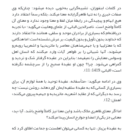
در کلمات ابن‏فوزان، تشبیه‌گرایی به‌خوبی دیده می‏شود؛ چنان‌که وی
صفات خبری را نه‌ تنها ظاهرگرایانه معنا می‏کند، بلکه رسماً اعتقاد دارد
هیچ ابهام و پیچیدگی در رابطة میان لفظ و معنا وجود ندارد و معنای آن
کاملاً واضح است. ناصرالدین البانی، از علمای وهابیت می‌گوید: «با تجربه
دریافته‌ام که بسیاری از برادران موحد و سلفی، همانند ما اعتقاد دارند
که خداوند بدون تأویل و بدون کیفیت، بر عرش نشسته است؛ اما هنگامی
که با معتزلی‏ها و یا جهمی‌مذهبان معاصر یا ماتریدی‏ها و اشعری‏ها روبه‌رو
می‏شوند، آنها شبهاتی را بر ظواهر آیات وارد می‏کنند که انسانِ اهل
وسواس معنایش را نمی‏فهمد؛ بنابراین در عقیده گرفتار شک و تردید و
گمراهی می‌شود. چرا؟ چون او عقیدة صحیح را از سرچشمه نگرفته
است» (البانی، 1419: 11).
وی در ادامه می‏گوید: «متأسفانه، عقیدة توحید با همة لوازم آن، برای
بسیاری از کسانی که به عقیدة سلفیه ایمان آورده‏اند، روشن نیست؛ چه
رسد به دیگرانی که از عقاید اشعریه، ماتریدیه و جهمیه پیروی می‌کنند»
(همان: 12).
اما اگر معنای ظاهری ملاک باشد و این معنا نیز کاملاً واضح باشد، آیا «ید»
معنایی جز یکی از اعضا و جوارح انسان پیدا می‏کند؟
به عقیدة بن‌باز، تنها به کسانی می‌توان اهل‏سنت و جماعت اطلاق کرد که