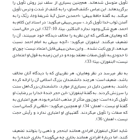
تأویل متوسل شده‏اند. هم‌چنین بسیاری از سلف نیز روش تأویل را
برگزیده‏اند. ابن عباس «کشف الساق» را به کشف از شدت و ترس تأویل
می‏کند. به گفتة حافظ بیهقی: «احمدبن حنبل آیة شریفة وَجَاء رَبُّکَ را به
آمدن ثواب خدا تأویل کرد.» سپس بیهقی می‏گوید: در اسناد این کلام به
احمد، هیچ شکی وجود ندارد (ابن‏کثیر، بی‏تا، 10: 327). این در حالی است
که وهابیان هنگامی که این نظریه را مخالف دیدگاه خود می‏بینند، آن را
تضعیف می‏کنند. ابن‏فوزان می‏گوید: «آنچه بیهقی به امام احمد نسبت
می‏دهد، از وی ثابت نشده... و این سخن بیهقی قابل اعتماد نیست؛ چون او
تا حدودی به تأویل صفات معتقد بوده و در این زمینه به قول او اعتمادی
نیست» (ابن‏فوزان، بی‏تا: 33).
به نظر می‏رسد در نظر وهابیان، هر نظریه‏ای که با دیدگاه آنان مخالف
باشد، ضعیف است؛ هرچند دانشمندان بزرگ اسلامی آن را ارائه کرده
باشند. به همین دلیل در بسیاری از موارد، دانشمندان بزرگ اهل سنت
را سرزنش کردند. به گفتة این‏فوزان: «ابن حجر خندة خدا را بر رضایت او
تأویل کرده است؛ چون وی متأثر از مذهب اشاعره بوده، هیچ اعتباری به
گفتة او نیست.» (همان: 34). او همچنین می‏گوید: «خطّابی از کسانی است
که صفات را تأویل می‏کردند. گفته‏های او اعتباری ندارد و رأیش حجت
نیست.» (همان: 36).
شاید امثال ابن‏فوزان افرادی همانند ابن‏حجر و ذهبی را بتوانند تضعیف
کنند، اما دربارة افرادی همانند بخاری چه می‌گویند؟ بخاری خنده را به