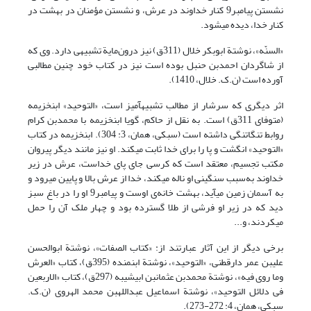
نشستن پیامبر9 کنار خداوند در عرش، و نشستن مؤمنان در بهشت در
کنار خدا، دیده می‏شود.
«السنّه»، نوشتة ابوبکر خلال (311ق) نیز درون‌مایة تشبیهی دارد. وی که
از شاگردان احمدبن حنبل بوده است نیز در کتاب خود چنین مطالبی
آورده است (ن.ک. خلال، 1410).
اثر دیگری که سرشار از مطالب تشبیه‏آمیز است، «التوحید» ابن‏خزیمه
(متوفای 311ق) است. به نقل از حاکم، گویا ابن‏خزیمه با محمدبن کرام
روابط تنگاتنگی داشته است (سبکی، همان، 3: 304). ابن‏خزیمه در کتاب
«التوحید» انگشت و پا را برای خدا ثابت می‏کند. او نیز مانند دیگر پیروان
مکتب تجسیم، معتقد است که کرسی جای پای خداست، عرش در زیر
خداوند به‌سبب سنگینی او ناله می‏کند، خدا از عرش بالا و پایین می‏رود و
به آسمان زمین می‏آید، بهشت خانه‌ی اوست و پیامبر9 او را در باغ سبز
دید که در زیر او فرشی از طلا گسترده بود و چهار ملک آن را حمل
می‏کردند، و...
برخی دیگر از این آثار عبارتند از: «کتاب الصفات»، نوشتة ابوالحسن
علی‏بن عمر دارقطنی، «التوحید»، نوشتة ابن‏منده (395ق)، کتاب «العرش
وما روی فیه»، نوشتة محمدبن عثمان‏بن ابی‏شیبه (297ق)، کتاب «الاربعین
فی دلائل التوحید»، نوشتة اسماعیل عبدالله‏بن محمد الهروی (ن.ک.
سبکی، همان، 4: 272-273).