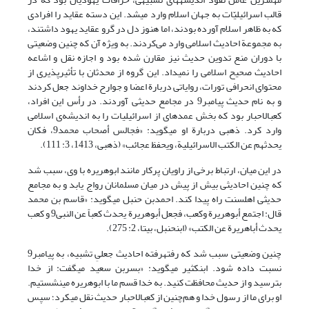
قالب اسرائیلیّات به جهان اسلام وارد می‏شد. این دسته عقاید را افرادی
که به ظاهر اسلام آورده بودند، اما هنوز دل در گرو عقاید یهود داشتند،
به مجموعة احادیث اسلامی وارد می‌کردند. به ویژه آن که چنین وضعیتی
با دوران منع تدوین حدیث نیز مقارن شده بود و اجازه نقل و اشاعه
احادیث صحیح اسلامی را نمی‏داد. این گروه از محدثان با تأثیرپذیری از
محتوای انحرافی تورات، روایاتی دربارة اعضا و جوارح خداوند جعل کردند
و به نام حدیث پیامبر9 در مجامع حدیثی آوردند. در رأس این افراد،
کعب‏الاحبار بود که بخش عمده‏ای از اسرائیلیات را به اندیشه‌ی اسلامی
وارد کرد. ذهبی دربارة او می‏گوید: «فجالس أصحاب محمد9، فکان
یحدثهم عن الکتب الاسرائیلیة، ویحفظ عجائب» (ذهبی، 1413، 3: 111).
در این میان، ارتباط برخی از راویان پرکار مانند ابوهریره با وی، سبب شد
که چنین احادیثی بیش از پیش در میان مسلمانان رواج یابد و به مجامع
حدیثی اهل‏سنت راه پیدا کند. احمدبن حنبل می‏گوید: «قاسم بن محمد
قال: اجتمع أبوهریرة وکعب، فجعل أبوهریرة یحدث کعباً عن النبی9 و کعب
یحدث أباهریرة عن الکتب» (ابن‏حنبل، بی‏تا، 2: 275).
چنین وضعیتی سبب شد که رفته‏رفته احادیث جعلیِ تشبیه، به پیامبر9
نسبت داده شود. ابن‏کثیر می‏گوید: «بسربن سعید می‏گفت: از خدا
بترسید و از حدیث محافظت کنید. به خدا قسم ما با ابوهریره می‏نشستیم.
او برای ما از رسول خدا و هم‌چنین از کعب‏الاحبار حدیث نقل می‏کرد؛ سپس