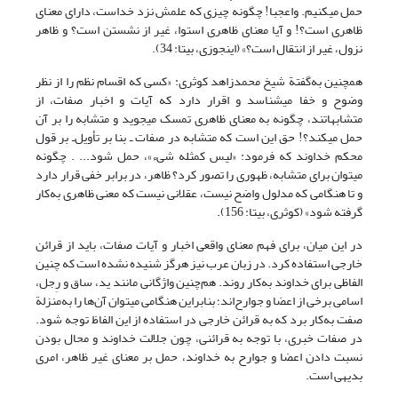
حمل می‏کنیم. واعجبا! چگونه چیزی که علمش نزد خداست، دارای معنای
ظاهری است؟! و آیا معنای ظاهری استوا، غیر از نشستن است؟ و ظاهر
نزول، غیر از انتقال است؟» (این‏جوزی، بی‏تا: 34).
همچنین به‌گفتة شیخ محمدزاهد کوثری: «کسی که اقسام نظم را از نظر
وضوح و خفا می‏شناسد و اقرار دارد که آیات و اخبار صفات، از
متشابهاتند، چگونه به معنای ظاهری تمسک می‏جوید و متشابه را بر آن
حمل می‏کند؟! حق این است که متشابه در صفات ـ بنا بر تأویل‌ـ بر قول
محکم خداوند که فرمود: «لیس کمثله شیء»، حمل شود... . چگونه
می‏توان برای متشابه، ظهوری را تصور کرد؟ ظاهر، در برابر خفی قرار دارد
و تا هنگامی که مدلول واضح نیست، عقلانی نیست که معنی ‌ظاهری به‌کار
گرفته شود» (کوثری، بی‏تا: 156).
در این میان، برای فهم معنای واقعی اخبار و آیات صفات، باید از قرائن
خارجی استفاده کرد. در زبان عرب نیز هرگز شنیده نشده است که چنین
الفاظی برای خداوند به‌کار روند. هم‌چنین واژگانی مانند ید، ساق و رِجل،
اسامی برخی از اعضا و جوارح‌اند؛ بنابراین هنگامی می‏توان آن‌ها را به‌منزلة
صفت به‌کار برد که به قرائن خارجی در استفاده از این الفاظ توجه شود.
در صفات خبری، با توجه به قرائنی، چون جلالت خداوند و محال بودن
نسبت دادن اعضا و جوارح به خداوند، حمل بر معنای غیر ظاهر، امری
بدیهی است.