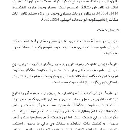
با‌این‌حال، خود ابن‏تیمیه در جای دیگر اعتراف می‏کند: «در تورات و قرآن،
آیاتی که ظاهرش نشانگر تجسیم است، بسیار وجود دارد» (ابن‏تیمیه،
1414، 4: 453). به‌علاوه، روایات بسیاری وجود دارد که سلف، ظاهر آیات
صفات را تشبیه‏گونه خوانده‏اند (بیهقی، 1994، 3: 3).
تفویض کیفیت
تفویض در مسألة صفات خبری، به دو معنی به‌کار رفته است: یکم.
تفویض علم به صفات خبری به خداوند؛ دوم. تفویض کیفیت صفات خبری
به خداوند.
نظریة تفویض علم، در زمرة نظریه‏های تنزیهی قرار می‏گیرد. در این نوع
تفویض، علم به صفت الهی، از ابتدا به خود خداوند واگذار می‏شود.
هرچند این دیدگاه با مشکلات اساسی روبه‌روست، به‌ هرحال تلاشی در
راستای دوری گزیدن از تشبیه و تجسیم است.
در نظریة تفویض کیفیت، که وهابیان به پیروی از ابن‏تیمیه آن را مطرح
کرده‌اند، افزون بر حمل صفات خبری بر معنای ظاهری، کیفیت نیز برای
صفت ثابت می‏شود. به‌گفتة عثیمین: «سلف هرگز کیفیت را نفی
نکرده‏اند؛ زیرا نفی مطلق کیفیت، نفی وجود است و هیچ موجودی نیست،
مگر این‌که دارای کیفیت است؛ اما این کیفیت، گاهی معلوم است و گاهی
مجهول؛ و کیفیت ذات خداوند و صفات وی برای ما مجهول است...
بنابراین برای خداوند کیفیتی ثابت می‌شود که ما نمی‌دانیم... و نفی