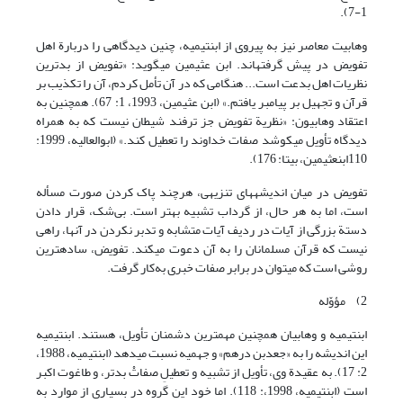
1-7).
وهابیت معاصر نیز به پیروی از ابن‏تیمیه، چنین دیدگاهی را دربارة اهل
تفویض در پیش گرفته‏اند. ابن عثیمین می‏گوید: «تفویض از بدترین
نظریات اهل بدعت است... هنگامی که در آن تأمل کردم، آن را تکذیب بر
قرآن و تجهیل بر پیامبر یافتم.» (ابن عثیمین، 1993، 1: 67). همچنین به
اعتقاد وهابیون: «نظریة تفویض جز ترفند شیطان نیست که به همراه
دیدگاه تأویل می‏کوشد صفات خداوند را تعطیل کند.» (ابوالعالیه، 1999:
110ابن‏عثیمین، بی‏تا: 176).
تفویض در میان اندیشه‏های تنزیهی، هرچند پاک کردن صورت مسأله
است، اما به هر حال، از گرداب تشبیه بهتر است. بی‌شک، قرار دادن
دستة بزرگی از آیات در ردیف آیات متشابه و تدبر نکردن در آنها، راهی
نیست که قرآن مسلمانان را به آن دعوت می‏کند. تفویض، ساده‏ترین
روشی است که می‏توان در برابر صفات خبری به‌کار گرفت.
2) مؤوّله
ابن‏تیمیه و وهابیان همچنین مهمترین دشمنان تأویل، هستند. ابن‏تیمیه
این اندیشه را به «جعدبن درهم» و جهمیه نسبت می‏دهد (ابن‏تیمیه، 1988،
2: 17). به عقیدة وی، تأویل از تشبیه و تعطیلِ صفاتْ بدتر، و طاغوت اکبر
است (ابن‏تیمیه، 1998،: 118). اما خود این گروه در بسیاری از موارد به