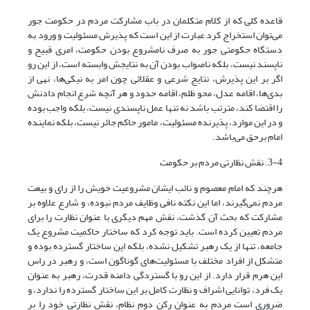
قاعده کلی که از کلام متکلمان در باب مشارکت مردم در حکومت جور
می‌توان استخراج کرد عبارت از این است که پذیرش مسئولیت و ورود به
دستگاه حکومتی جور به صرف نامشروع بودن حکومت، امری قبیح و
ناپسند نیست، بلکه ناصواب بودن آن به نتایجش وابسته است، از این رو
اگر بر این پذیرش، نتایج شرعی و عقلائی چون امر به نیکی‌ها، نهی از
بدی‌ها، اقامه عدل، محو ظلم، اقامه حدود و هر آنچه شرع انجام دادنش
را اقتضا کند، مترتب باشد نه تنها عمل ناپسندی نیست، بلکه واجب بوده
و در این موارد، پذیرنده مسئولیت، مامور حاکم جائر نیست، بلکه نماینده
امام برحق می‌باشد.
3-4. نقش نظارتی مردم بر حکومت
هرچند که امام معصوم و نائب ایشان مشروعیت خویش را از رای و بیعت
مردم نمی‌گیرند، اما این نکته نافی وظایف مردم نبوده، و شارع علاوه بر
مشارکت که بحث آن گذشت، نقش مهم دیگری با عنوان نظارت را برای
مردم تعیین کرده است. باید توجه کرد که ساختار حاکمیت مشروع یک
جامعه، تنها از یک رهبر تشکیل نشده، بلکه این ساختار گسترده بوده و
متشکل از افراد مختلف با مسئولیت‌های گوناگون است، و رهبر در راس
این هرم قرار دارد. از این رو با گستردگی دامنه قدرت، رهبر به عنوان
یک فرد، توانایی اشراف و نظارت کامل بر این ساختار گسترده را ندارد، و
ضروری است مردم به عنوان رکن دوم نظام، نقش نظارتی خود را بر