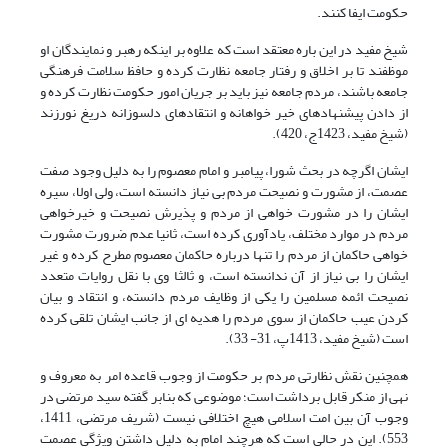
حکومت ایفا کنند.
شیخ مفید در این باره معتقد است که علاوه بر اینکه رهبر و نمایندگان او
موظفند تا بر اخلاق و رفتار جامعه نظارت کرده و حافظ سلامت فرهنگی
جامعه باشند، مردم جامعه نیز باید بر جریان امور حکومت نظارت کرده و
از دادن پیشنهاد‌های خیر خواهانه و انتقادهای دلسوزانه دریغ نورزند
(شیخ مفید، 1423ج، 420).
ایشان اگرچه در بحث شورا، پیامبر و امام معصوم را به دلیل وجود صفت
عصمت، از مشورت و نصیحت مردم بی نیاز دانسته است، ولی اولا، سیره
ایشان را در مشورت خواهی از مردم و پذیرش نصیحت و خیرخواهی
مردم در موارد مختلف، یادآوری کرده است، ثانیا عدم ضرورت مشورت
خواهی حاکمان از مردم را تنها درباره حاکمان معصوم مطرح کرده و غیر
ایشان را بی نیاز از آن ندانسته است، و ثالثا وی با نقل روایات متعدد
نصیحت ائمه مسلمین را یکی از وظایف مردم دانسته، و انتقاد و بیان
کردن عیب حاکمان از سوی مردم را هدیه ای از جانب ایشان تلقی کرده
است (شیخ مفید، 1413پ، 31- 33).
همچنین نقش نظارتی مردم بر حکومت از وجوب قاعده امر به معروف و
نهی از منکر قابل برداشت است؛ موضوعی که بنابر گفته سید مرتضی در
وجوب آن بین امت اسلامی هیچ اختلافی نیست (شریف مرتضی، 1411،
553). این در حالی است که هرچند امام به دلیل داشتن ویژگی عصمت