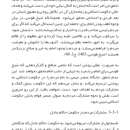
تحقق این امر است که انسان به کمال نهایی خودش دست می‌یابد و هدف
عالی حکومت اسلامی و زمامداران آن در تکامل روحی و معنوی انسان در
بعد فردی و اجتماعی محقق می‌شود. همچنانکه شیخ طوسی در بیان
وجوه لطف بودن امام برای جامعه این چنین استدلال می‌کند که اگر برای
مردم رئیسی صاحب قدرت و اختیار و عدالت‌پیشه باشد، دشمنان عنود
را سرکوب می‌کند و بر ظالمین غلبه پیدا کرده و حق مظلوم را از ظالم
می‌گیرد، به امور جامعه نظم می‌بخشد، آشوب‌ها را خاموش و معیشت
مردم را فراهم می‌سازد، و مردم با وجود امام به خیر و صلاح نزدیک‌تر
هستند (شیخ طوسی، 1403، ج1، 60).
به ضرورت عقلی روشن است که تمامی منافع و کارکردهایی که شیخ
طوسی برای امام برشمرد به تنهایی از جانب امام محقق نخواهد شد. این
عدم تحقق، جایگاه عنصر مهمی به نام مردم را در حکومت اسلامی به
روشنی ترسیم می‌کند، و نشان می‌دهد که این حکومت بدون کمک و
مشارکت مردم به اهداف خود دست نخواهد یافت. از این رو ضروری
است نقش و نحوه مشارکت مردم به عنوان عنصر قوام بخش حکومت
اسلامی تبیین شود.
3-3-1. مشارکت مردم در حکومت حاکم عادل
قسم اول از مشارکت مربوط می‌شود به حکومت حاکم عادل که متکلمان
از آن تحت عنوان امام، و در ادامه آن، ولایت فقیه یاد می‌کنند. تحقق و