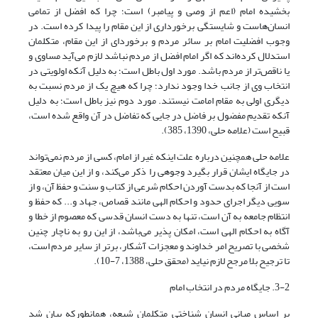
بخشیده امام (اعم از وصی و پیامبر) است؛ چرا که افضل از تمامی
انسان‌هاست و شایستگی برخورداری از این مقام را پیدا کرده است. در
وجوب افضلیت امام بر سائر مردم و برخوردای از این مقام، متکلمان
استدلال کرده‌اند که اگر امام افضل از مردم نباشد لازم می‌آید مساوی و
یا ناقص‌تر از مردم باشد. مورد اول باطل است؛ به دلیل آنکه اولویتی در
انتخاب وی از جانب خدا وجود ندارد؛ چرا که هیچ یک از مردم نسبت به
دیگری اولی به مقام امامت نیستند. مورد دوم نیز باطل است؛ به دلیل
آنکه تقدیم مفضول بر فاضل در جایی که تفاضل در آن واقع شده است،
قبیح است (علامه حلی، 1390، 385).
علامه حلی همچنین درباره علت اینکه غیر از امام، کسی از مردم نمی‌تواند
در جایگاه ایشان قرار بگیرد وجوهی را ذکر می‌کند، و از این میان معتقد
است از آنجا که بدست آوردن احکام شرعی از کتاب و سنت و حفظ آن، و از
سویی دیگر اجرای حدود و احکام الهی مانند قصاص، جهاد و... که حفظ و
انتظام جامعه به آن است، تنها به دست انسان قدسی که معصوم از خطا و
آگاه به احکام الهی است، امکان پذیر می‌باشد، از این رو به ناچار چنین
شخصی با تصریح امر خداوند و معجزات آشکار، برتر از سایر مردم است،
تا ترجیح بلا مرجح لازم نیاید (محقق حلی، 1388، 7-10).
3-2. جایگاه مردم در انتخاب امام
بر اساس مبانی انسان شناختی متکلمان شیعه، همانطورکه بیان شد