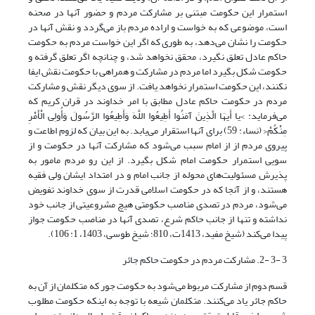
استمرار این حکومت مبتنی بر مشارکت مردم و حضور آنها در صحنه
است، موضوعی که به خواست و اراده مردم باز می‌گردد و نقش آنها در
حکومت را نشان می‌دهد، به طوری که اگر این خواست مردم به حکومت
حاکم عادل تعلق نگیرد، محقق نخواهد شد، و چنانچه اگر تعلق گرفته و
حکومت شکل بگیرد اما مردم در مشارکت و همراهی با حکومت نقش ایفا
نکنند، این حکومت استمرار نخواهد یافت. از سوی دیگر نقش و مشارکت
مردم در حکومت حاکم عادل مطابق با امر خداوند در قران کریم که
می‌فرماید: >یا أَیهَا الَّذِینَ آمَنُوا أَطِیعُوا اللَّهَ وَأَطِیعُوا الرَّسُولَ وَأُولِی الْأَمْرِ
مِنْکُمْ< (نساء: 59) برای آنها استقرار می‌یابد. به این بیان که لزوم اطاعت و
پیروی مردم از از امام سبب می‌شود که مشارکت آنها در حکومت و از
سویی استمرار حکومت امام شکل بگیرد. از این رو مردم مامور به
پذیرش مسئولیت‌های محوله از جانب امام و در امتداد ایشان ولی فقیه
هستند، و از آنجا که در حکومت اسلامی قدرت از سوی خداوند تفویض
می‌شود، مردم در تصدی مناصب حکومتی هیچ مشروعیتی از جانب خود
نداشته و تنها از جانب حاکم شرع، تصدی آنها در مناصب حکومت جواز
پیدا می‌کند (شیخ مفید، 1413ت، 810؛ شیخ طوسی، 1403، 1: 106).
3 -3 -2. مشارکت مردم در حکومت حاکم جائر
قسم دوم از مشارکت مربوط می‌شود به حکومت جور که متکلمان از آن به
حاکم جائر یاد می‌کنند. متکلمان شیعه با توجه به اینکه حکومت مطلوب