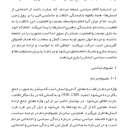
در اندیشه کلام سیاسی شیعه مردم- که عبارت باشد از اجتماعی از
انسان‌ها- همه بالقوه شایستگی خلافت و جانشینی الهی را بر روی زمین
دارند، اما از میان آنها امام به واسطه عصمت و افضلیت، این خلافت را به
فعلیت رسانده و شایستگی راهبری انسان‌ها را پیدا می‌کند. امام که خود
به دلیل عصمت و افضلیت، منتخب از سوی خدا است محوریت را در جامعه
داشته، و مردم حول محور او به سمت کمال و سعادت که هدف قصوای
آفرینش است حرکت می‌کنند؛ اتفاقی که با خواست و اراده مردم در
زمینه سازی و تصرف امام محقق می‌شود و مردم با پذیرش مسئولیت‌ها و
مناصب سیاسی، ایشان را یاری می‌دهند.
1. مفهوم شناسی
1-1. مفهوم مردم
واژه مردم در لغت به معنای آدمی و انسان است که بیشتر به صورت جمع
بکار برده می‌شود (عمید، 1389، 930)، و به کسانی که در یک مکان اقامت
دارند اطلاق می‌شود. در نوشتار حاضر نیز از این واژه معنای جمع اراده
شده، معنایی که از آن به توده‌ها یاد می‌شود و ذیل آن نیز فرد فرد
انسان‌ها قرار می‌گیرد. همچنین سخن از مفهوم مردم در عرصه سیاست
و حوزه فلسفه سیاسی بیشتر درباره زندگی سیاسی و اجتماعی مردم
است، و در این باره به مباحثی از قبیل این که زندگی سیاسی و اجتماعی