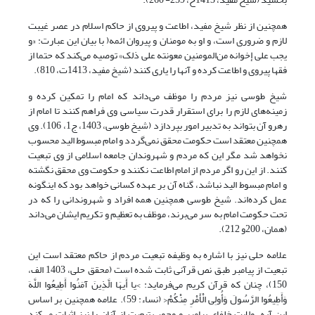
همچنین از نظر شیخ مفید، اطاعت و پیروی از حاکم اسلام در عصر غیبت
لازم و ضروری است، و او به مومنان و پیروان ائمه( با بیان این عبارت: «و
یجب علی إخوانه من‌‌المومنین معونته علی ذلک» توصیه می‌کند که حتما از
فقها پیروی و اطاعت کرده و آنها را یاری کنند (شیخ مفید، 1413ت، 810).
شیخ طوسی نیز مردم را موظف می‌داند که امام را تمکین کرده و
زمینه‌های لازم را برای استقرار قدرت سیاسی وی فراهم کنند تا امام از
رهرو آن بتواند به تدبیر امور بپردازد (شیخ طوسی، 1403، ج1، 106). وی
همچنین معتقد است حکومت محقق نمی‌گردد و امام مبسوط الید محسوب
نخواهد شد مگر این که مردم و شهروندان جامعه اسلامی از وی تبعیت
کنند. از این رو اگر مردم از امام اطاعت نکنند و حکومت وی محقق نگشته
و امام مبسوط الید نباشد، گناه آن بر عهده کسانی خواهد بود که اینگونه
عمل کرده‌اند. شیخ طوسی همچنین همه افراد و شهروندانی را که در
تحت حکومت امام به سر می‌برند، موظف به تعظیم و تکریم ایشان می‌داند
(همان، 200و 212).
علامه حلی نیز با اشاره به وظیفه تبعیت مردم از حاکم معتقد است این
تبعیت از پیامبر طبق نص قرآنی ثابت شده است (محقق حلی، 1403 الف،
150)، چنان که قرآن کریم می‌فرماید: >یا أَیهَا الَّذِینَ آمَنُوا أَطِیعُوا اللَّهَ
وَأَطِیعُوا الرَّسُولَ وَأُولِی الْأَمْرِ مِنْکُمْ< (نساء: 59). علامه همچنین بر اساس
این آیه، ولایت خلفای پیامبر و وجوب تبعیت از آنان را نیز اثبات می‌کند