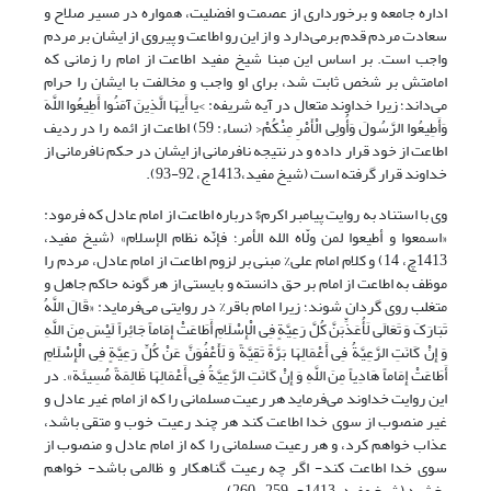
اداره جامعه و برخورداری از عصمت و افضلیت، همواره در مسیر صلاح و
سعادت مردم قدم برمی‌دارد و از این رو اطاعت و پیروی از ایشان بر مردم
واجب است. بر اساس این مبنا شیخ مفید اطاعت از امام را زمانی که
امامتش بر شخص ثابت شد، برای او واجب و مخالفت با ایشان را حرام
می‌داند؛ زیرا خداوند متعال در آیه شریفه: >یا أَیهَا الَّذِینَ آمَنُوا أَطِیعُوا اللَّهَ
وَأَطِیعُوا الرَّسُولَ وَأُولِی الْأَمْرِ مِنْکُمْ< (نساء: 59) اطاعت از ائمه را در ردیف
اطاعت از خود قرار داده و در نتیجه نافرمانی از ایشان در حکم نافرمانی از
خداوند قرار گرفته است (شیخ مفید،1413ج، 92-93).
وی با استناد به روایت پیامبر اکرم$ درباره اطاعت از امام عادل که فرمود:
«اسمعوا و أطیعوا لمن ولّاه الله الأمر؛ فإنّه نظام الإسلام» (شیخ مفید،
1413چ، 14) و کلام امام علی% مبنی بر لزوم اطاعت از امام عادل، مردم را
موظف به اطاعت از امام بر حق دانسته و بایستی از هر گونه حاکم جاهل و
متغلب روی گردان شوند؛ زیرا امام باقر% در روایتی می‌فرماید: «قَالَ اللَّهُ
تَبَارَکَ وَ تَعَالَى لَأُعَذِّبَنَّ کُلَّ رَعِیَّةٍ فِی الْإِسْلَامِ أَطَاعَتْ إِمَاماً جَائِراً لَیْسَ مِنَ اللَّهِ
وَ إِنْ کَانَتِ الرَّعِیَّةُ فِی أَعْمَالِهَا بَرَّةً تَقِیَّةً وَ لَأَعْفُوَنَّ عَنْ کُلِّ رَعِیَّةٍ فِی الْإِسْلَامِ
أَطَاعَتْ إِمَاماً هَادِیاً مِنَ اللَّهِ وَ إِنْ کَانَتِ الرَّعِیَّةُ فِی أَعْمَالِهَا ظَالِمَةً مُسِیئَة». در
این روایت خداوند می‌فرماید هر رعیت مسلمانی را که از امام غیر عادل و
غیر ‌منصوب از سوی خدا اطاعت کند هر چند رعیت خوب و متقی باشد،
عذاب خواهم کرد، و هر رعیت مسلمانی را که از امام عادل و منصوب از
سوی خدا اطاعت کند- اگر چه رعیت گناهکار و ظالمی باشد- خواهم
بخشید (شیخ مفید، 1413ح، 259- 260).