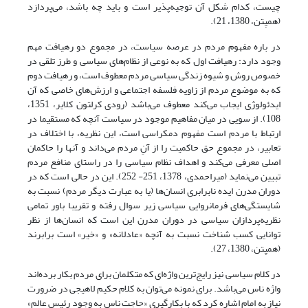
چیست، کدام شکل آن توجیه‌پذیر است و باید چه باشد، می‌پردازد
(همپتن، 1380، 21).
در باره مفهوم مردم در عرصه سیاست، در مجموع دو رهیافت مهم
وجود دارد: رهیافت اول که به نوعی از نظام‌های سیاسی و طرز تلقی در
خصوص روش و شیوه زندگی سیاسی مردم معطوف است، و رهیافت دوم
که به موضوع مردم از زاویه فلسفه اجتماعی و ارزش‌های خاصی که آن
ایدئولوژی ایجاب می‌کند معطوف می‌باشد (رودی کرلتون کلایر، 1351،
108). از سویی در میان مفاهیم موجود در سیاست آنچه که مستقیما در
ارتباط با مردم است مفهوم دمکراسی است، این نظریه، با اختلاف در
تعابیر، در مجموع حق حاکمیت را از آنِ مردم می‌داند و آنها را حاکمان
اصلی معرفی می‌کند و اهداف نظام سیاسی را در راستای منافع مردم
تبیین می‌نماید (میراحمدی، 1378، 251- 252). این در حالی است که در
دوران مدرن ایده نابرابری انسان‌ها (یا به عبارت دیگر مردم) نسبت به
شایستگی‌های فرمانروایی سیاسی زیر سوال رفته و تقریبا باور تمامی
نظریه‌پردازان سیاسی در دوران مدرن این است که انسان‌ها از نظر
توانایی کسب شناخت نسبت به آنچه «عادلانه» و «خیر» است برابرند
(همپتن، 1380، 27).
در کلام سیاسی نیز رایج‌ترین واژه‌ای که متکلمان برای مردم بکار برده‌اند
واژه ناس می‌باشد. برای نمونه می‌توان به کلام حکیم لاهیجی در ضرورت
نیاز به امام اشاره کرد که با بکارگیری «حاجت ناس به وجود رئیس عالم»