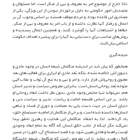
ذاتا خارج از موضوع امر به معروف و نهی از منکر است، اما مسئولان و
متصدیان امور حکومتی به دلیل برخوردار نبودن از این ویژگی، یکی از
مصادیق این قاعده بوده، و مردم موظف هستند بر اساس وجوب آن بر
اعمال و رفتار آنها نظارت داشته و از باب امر به معروف و نهی از منکر،
خطاها و اشتباهات آنها را گوشزد کنند، و همچنین اعمال پسندیده و
روش‌های مناسب برای دست‌یابی به آنها را برای پیشبرد اهداف حکومت
اسلامی بیان کنند.
نتیجه گیری
همانطور که بیان شد در اندیشه متکلمان شیعه انسان در وجود مادی و
دنیوی اش خلاصه نشده، بلکه بُعد مادی او ابزاری برای فعالیت‌های بعد
معنوی و روحی‌اش قرار دارد، و امر و نهی و به تبع آن ثواب و عقاب الهی
متوجه بُعد روحانی انسان است. بنابراین مفروض سیاست و تدبیر انسان
هم، نمی‌تواند تنها مختص وجود مادی، بدون نظر داشت ابعاد روحانی او
باشد. بر این اساس فلسفه امامت و ریاست، تدبیر و سیاست دین و
دنیای انسان در جهت دست یابی به مصلحت و دوری از فساد و تباهی
انسان‌ها دانسته شده است، و برخی از متکلمان از امام به «مستصلح خلق»
یاد کرده‌اند. لذا به اعتقاد متکلمان این هدایت و رهبری تحقق پیدا
نمی‌کند مگر اینکه از جانب خالق انسان که آگاه به تمام ابعاد وجودی
اوست راهنما و‌ هادی تعیین شود، و با قصد استصلاح آن، خلق را در مسیر
کمال رهبری نماید. با این مفروض است که متکلمان شیعه خاستگاه