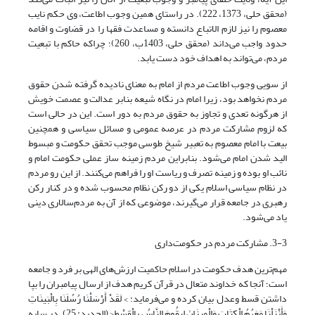
(محقق حلی، 1373، 222). در راستای همین وجوب اطاعت، وی حکم نایب
معصوم را نیز لازم الاتباع دانسته و مساعدت فقها را در قضاوت و اقامه
حدود واجب می‌داند (محقق حلی، 1403ب، 260)؛ چراکه حاکم با تبعیت
مردم، می‌تواند به اهداف خود دست یابد.
از سویی وجوب اطاعت مردم از امام به معنای نادیده گرفته شدن حقوق
مردم نخواهد بود، زیرا امام در نگاه شیعه بنابر عدالت و عصمت خویش
از هرگونه تعدی و تجاوز به حقوق مردم به دور است. این در حالی است
که لزوم مشارکت مردم در عرصه عمومی و مسائل سیاسی و همچنین
بیعت با امام معصوم به تعبیر شیخ طوسی موجب تحقق حکومت و مبسوط
الید شدن امام می‌شود. بنابراین مردم زمینه ساز عملی حکومت امام و
نائب او بوده و زمینه تصرف و ریاست او را فراهم می‌کنند. از این رو مردم
در نظام سیاسی اسلام یکی از دو رکن نظام محسوب شده و در کنار رکن
رهبری در جامعه قرار می‌گیرند، موضوعی که از آن به مردم‌سالاری دینی
یاد می‌شود.
3-3. مشارکت مردم در حکومت‌داری
مهم‌ترین هدف حکومت در اسلام حاکمیت ارزش‌های الهی بر فرد و جامعه
است؛ آنجا که خداوند متعال در قرآن کریم هدف از ارسال پیامبران را بپا
داشتن قسط وعدل بیان کرده و می‌فرماید: > لَقَدْ أَرْسَلْنَا رُسُلَنَا بِالْبَینَاتِ
وَأَنْزَلْنَا مَعَهُمُ الْکِتَابَ وَالْمِیزَانَ لِیقُومَ النَّاسُ بِالْقِسْطِ< (الحدید: 25). در سایه