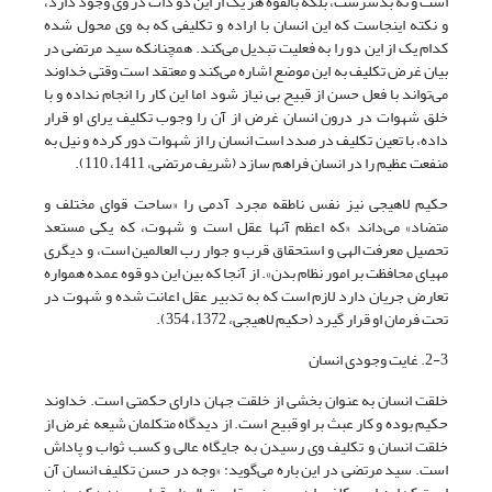
است و نه بدسرشت، بلکه بالقوه هر یک از این دو ذات در وی وجود دارد،
و نکته اینجاست که این انسان با اراده و تکلیفی که به وی محول شده
کدام یک از این دو را به فعلیت تبدیل می‌کند. همچنانکه سید مرتضی در
بیان غرض تکلیف به این موضع اشاره می‌کند و معتقد است وقتی خداوند
می‌تواند با فعل حسن از قبیح بی نیاز شود اما این کار را انجام نداده و با
خلق شهوات در درون انسان غرض از آن را وجوب تکلیف یرای او قرار
داده، با تعین تکلیف در صدد است انسان را از شهوات دور کرده و نیل به
منفعت عظیم را در انسان فراهم سازد (شریف مرتضی، 1411، 110).
حکیم لاهیجی نیز نفس ناطقه مجرد آدمی را «ساحت قوای مختلف و
متضاد» می‌داند «که اعظم آنها عقل است و شهوت، که یکی مستعد
تحصیل معرفت الهی و استحقاق قرب و جوار رب العالمین است، و دیگری
مهیای محافظت بر امور نظام بدن». از آنجا که بین این دو قوه عمده همواره
تعارض جریان دارد لازم است که به تدبیر عقل اعانت شده و شهوت در
تحت فرمان او قرار گیرد (حکیم لاهیجی، 1372، 354).
2-3. غایت وجودی انسان
خلقت انسان به عنوان بخشی از خلقت جهان دارای حکمتی است. خداوند
حکیم بوده و کار عبث بر او قبیح است. از دیدگاه متکلمان شیعه غرض از
خلقت انسان و تکلیف وی رسیدن به جایگاه عالی و کسب ثواب و پاداش
است. سید مرتضی در این باره می‌گوید: «وجه در حسن تکلیف انسان آن