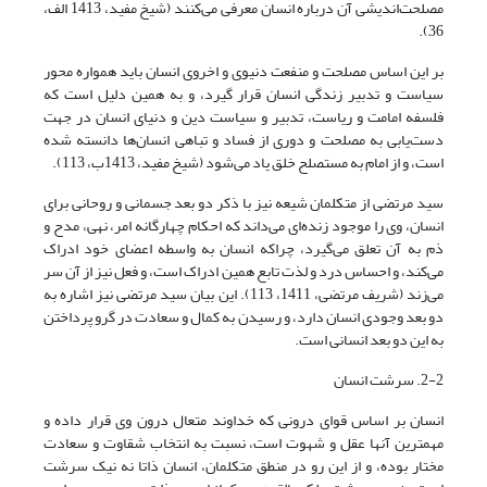
مصلحت‌اندیشی آن درباره انسان معرفی می‌کنند (شیخ مفید، 1413 الف،
36).
بر این اساس مصلحت و منفعت دنیوی و اخروی انسان باید همواره محور
سیاست و تدبیر زندگی انسان قرار گیرد، و به همین دلیل است که
فلسفه امامت و ریاست، تدبیر و سیاست دین و دنیای انسان در جهت
دست‌یابی به مصلحت و دوری از فساد و تباهی انسان‌ها دانسته شده
است، و از امام به مستصلح خلق یاد می‌شود (شیخ مفید، 1413ب، 113).
سید مرتضی از متکلمان شیعه نیز با ذکر دو بعد جسمانی و روحانی برای
انسان، وی را موجود زنده‌ای می‌داند که احکام چهارگانه امر، نهی، مدح و
ذم به آن تعلق می‌گیرد، چراکه انسان به واسطه اعضای خود ادراک
می‌کند، و احساس درد و لذت تابع همین ادراک است، و فعل نیز از آن سر
می‌زند (شریف مرتضی، 1411، 113). این بیان سید مرتضی نیز اشاره به
دو بعد وجودی انسان دارد، و رسیدن به کمال و سعادت در گرو پرداختن
به این دو بعد انسانی است.
2-2. سرشت انسان
انسان بر اساس قوای درونی که خداوند متعال درون وی قرار داده و
مهمترین آنها عقل و شهوت است، نسبت به انتخاب شقاوت و سعادت
مختار بوده، و از این رو در منطق متکلمان، انسان ذاتا نه نیک سرشت