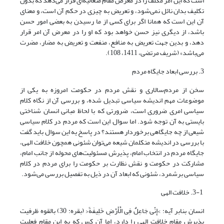
است که این امر مکلف را در معرض مقام متعالیه‌ای قرار می‌دهد که بدون
تکلیف بدان نائل نمی‌شود، و تعریض به چیزی در حکم آن است، و معنای
آن این است که همانا اگر برای کسی از ما رسیدن به بعضی امور حسن
باشد، از دیگری نیز حسن خواهد بود که او را در معرض آن امر قرار
دهد، و بدین جهت تعریض به منافع، منفعت و تعریض به مضار، مضرت
می‌باشد» (شریف مرتضی، 1411، 108).
3. بررسی ابعاد جایگاه مردم
سخن از مردم‌سالاری و نقش مردم در حکومت امروزه به یکی از
موضوعات مهم اندیشه سیاسی تبدیل شده، و بررسی آن از نگاه کلام
سیاسی امری ضروری است، ضرورتی که با لحاظ مبانی انسان شناختی
بایستی به آن توجه شود. اما سوال این است که مردم در کلام سیاسی
شیعی از چه جایگاهی برخوردار هستند؟ در پاسخ یه این سوال باید گفت
با بررسی در اندیشه متکلمان شیعه می‌توان شئونی همچون خلافت الهی،
جایگاه مردم در انتخاب امام، پذیرش مسئولیت‌های محوله از جانب امام،
مشارکت در حکومت و نقش نظارت بر حکومت را برای مردم در کلام
سیاسی برشمرد، شئونی که ابعاد آن در ذیل به تفصیل بررسی می‌شود.
3-1. خلافت الهی
انسان بنابر آیه: >إِنِّی جَاعِلٌ فِی الْأَرْضِ خَلِیفَةً< (بقره: 30) بالقوه ظرفیت
پذیرش مقام خلافت الهی را دارد، اما آن کس که به این مقام فعلیت