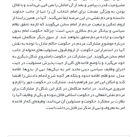
مشروعیت قدرت پیامبر و بعد از آن امامان را نص الهی می‌دانند و با قائل
بودن به ویژگی عصمت برای امام، انتخاب آن را تنها از جانب خداوند
دانسته و مردم نقشی در این عرصه ایفا نمی‌کنند. آنها در همین راستا از
لزوم تمکین و تبعیت مردم از امام سخن می‌گویند که لازمه تحقق نظام
سیاسی و بیانگر مردم سالاری دینی است؛ چراکه حکومت امام بدون
خواست و اراده مردم محقق نخواهد شد. از سوی دیگر متکلمان شیعه
درباره موضوع مشارکت مردم در حکومت حاکم عادل با توجه به نقش
آنها در استمرار این حکومت، از لزوم قبول مسئولیت‌های محوله از جانب
امام سخن می‌گویند. این مشارکت در حکومت نامشروع شکل دیگری به
خود می‌گیرد و با وضع قاعده‌ای کلی از جهت پذیرش مسئولیت در جهت
اجرای وظایف سیاسی دینی مانند امر به نیکی‌ها، نهی از بدی‌ها، اقامه
عدل، محو ظلم، اقامه حدود و بلکه هر آنچه شرع انجام دادنش را اقتضا
کند و امکان این امر نیز فراهم باشد، مشارکت در حکومت جور را لازم و
ضروری می‌دانند. در ادامه متکلمان در کنار این شکل از مشارکت برای
مردم نقش انفعالی در حکومت اسلامی قائل نبوده و یکی از وظایف آنها را
نظارت بر عملکرد حکومت و مسئولین آن می‌دانند؛ وظیفه‌ای که از قاعده
امر به معروف و نهی از منکر نیز قابل برداشت است.