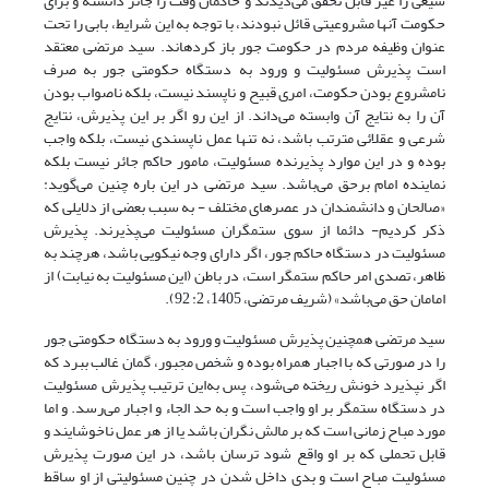
شیعی را غیر قابل تحقق می‌دیدند و حاکمان وقت را جائر دانسته و برای
حکومت آنها مشروعیتی قائل نبودند، با توجه به این شرایط، بابی را تحت
عنوان وظیفه مردم در حکومت جور باز کرده‎اند. سید مرتضی معتقد
است پذیرش مسئولیت و ورود به دستگاه حکومتی جور به صرف
نامشروع بودن حکومت، امری قبیح و ناپسند نیست، بلکه ناصواب بودن
آن را به نتایج آن وابسته می‌داند. از این رو اگر بر این پذیرش، نتایج
شرعی و عقلائی مترتب باشد، نه تنها عمل ناپسندی نیست، بلکه واجب
بوده و در این موارد پذیرنده مسئولیت، مامور حاکم جائر نیست بلکه
نماینده امام برحق می‌باشد. سید مرتضی در این باره چنین می‌گوید:
«صالحان و دانشمندان در عصر‌های مختلف - به سبب بعضی از دلایلی که
ذکر کردیم- دائما از سوی ستمگران مسئولیت می‌پذیرند. پذیرش
مسئولیت در دستگاه حاکم جور، اگر دارای وجه نیکویی باشد، هرچند به
ظاهر، تصدی امر حاکم ستمگر است، در باطن (این مسئولیت به نیابت) از
امامان حق می‌باشد» (شریف مرتضی، 1405، 2: 92).
سید مرتضی همچنین پذیرش مسئولیت و ورود به دستگاه حکومتی جور
را در صورتی که با اجبار همراه بوده و شخص مجبور، گمان غالب ببرد که
اگر نپذیرد خونش ریخته می‌شود، پس به‌این ترتیب ‌پذیرش مسئولیت
در دستگاه ستمگر بر او واجب است و به حد الجاء و اجبار می‌رسد. و اما
مورد مباح زمانی است که بر مالش نگران باشد یا از هر عمل ناخوشایند و
قابل تحملی که بر او واقع شود ترسان باشد، در این صورت پذیرش
مسئولیت مباح است و بدی داخل شدن در چنین مسئولیتی از او ساقط