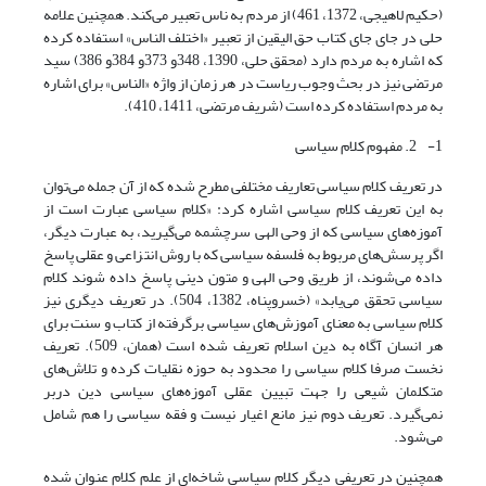
(حکیم لاهیجی، 1372، 461) از مردم به ناس تعبیر می‌کند. همچنین علامه
حلی در جای جای کتاب حق الیقین از تعبیر «اختلف الناس» استفاده کرده
که اشاره به مردم دارد (محقق حلی، 1390، 348و 373و 384و 386) سید
مرتضی نیز در بحث وجوب ریاست در هر زمان از واژه «الناس» برای اشاره
به مردم استفاده کرده است (شریف مرتضی، 1411، 410).
1- 2. مفهوم کلام سیاسی
در تعریف کلام سیاسی تعاریف مختلفی مطرح شده که از آن جمله می‌توان
به این تعریف کلام سیاسی اشاره کرد: «کلام سیاسی عبارت است از
آموزه‌های سیاسی که از وحی الهی سرچشمه می‌گیرید، به عبارت دیگر،
اگر پرسش‌های مربوط به فلسفه سیاسی که با روش انتزاعی و عقلی پاسخ
داده می‌شوند، از طریق وحی الهی و متون دینی پاسخ داده شوند کلام
سیاسی تحقق می‌یابد» (خسروپناه، 1382، 504). در تعریف دیگری نیز
کلام سیاسی به معنای آموزش‌های سیاسی برگرفته از کتاب و سنت برای
هر انسان آگاه به دین اسلام تعریف شده است (همان، 509). تعریف
نخست صرفا کلام سیاسی را محدود به حوزه نقلیات کرده و تلاش‌های
متکلمان شیعی را جهت تبیین عقلی آموزه‌های سیاسی دین دربر
نمی‌گیرد. تعریف دوم نیز مانع اغیار نیست و فقه سیاسی را هم شامل
می‌شود.
همچنین در تعریفی دیگر کلام سیاسی شاخه‌ای از علم کلام عنوان شده