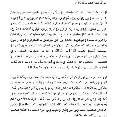
می‌گردد (همان، 2: 90).
از نظر شیخ مفید نیز تقیه اساس زندگی مردم در قلمرو سیاسی سلطان
جائر است، و این روش برای شیعیان- زمانی که علم ضروری یا ظن قوی به
تحقق ضرر مذکور در صورت اظهار حق داشته باشند- واجب است، و در
غیر این صورت وجوبی ندارد. از این رو شیخ بر مبنای این قاعده، همکاری
و اطاعت و تبعیت از سلطان جائر و پذیرش ولایت و قضاوت از سوی ایشان
را جایز دانسته و می‌گوید: «همه این امور در صورت اضطرار و خوف از دین
و نفس جایز است، مگر ریختن خون اهل ایمان که در هر صورت جایز
نیست» (شیخ مفید، 1413ت، 811)، و اما در صورت اختیار، یاری
ستمگران در آنچه مورد نهی خداوند متعال باشد را حرام دانسته، و
اطاعت از سلاطین جور و همکاری و یاری آنان و پذیرش ولایت و هرگونه
امتیاز مالی از سوی آن‌ها را حرام می‌داند (همان، 261 و 811 ).
ابو الصلاح حلبی نیز از دیگر متکلمان شیعه معتقد است زمانی که شرایط
لازم برای تصدی حکم در کسی فراهم شود او در واقع از سوی معصومین
مأذون به حکم است، اگرچه ظالمی متغلب او را به این کار گماشته باشد.
لذا اگر چنین سِمَتی از سوی آنها به او عرضه شود لازم است بپذیرد؛ چرا
که اولا نوعی امر به معروف و نهی از منکر است که با عرضه حاکمان ظالم
وجوبش بر او متعین شده است، و ثانیا اگرچه این ولایت در ظاهر از سوی
حاکمان متغلب است ولی در واقع او نایب ولی امر% است نه حاکم متغلب
(حلبی، بی تا، 423- 424).