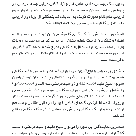
بدون شک پوشش دادن تمامی آثار و آراء کلامی در این وسعت زمانی در
پژوهش حاضر ممکن نیست، لذا بنابر تقسیم بندی که از ادوار مهم
تاریخی علم کلام صورت گرفته به اندیشه نمایندگانی از این ادوار تاریخی
تحت عنوان کلام سیاسی سنتی پرداخته خواهد شد.
الف) دوران پیدایش و شکل گیری کلام شیعی: این دوره عصر حضور ائمه
اطهار( و شاگردان تربیت یافته ایشان را دربر می‌گیرد. هرچند در روایات
وارد از ائمه بسیاری از استدلال‌های کلامی مطرح شده‌اند، اما آثار کلامی از
این دوره به دست ما نرسیده است، و تنها نام آثار متکلمان در کتب تراجم
ذکر شده است.
ب) دوران تدوین و اوج‌گیری: این دوران که عصر تاسیس مکتب کلامی
شیعی و شکوفایی آن را دربر می‌گیرد متکلمانی چون خاندان نوبختی(قرن
سوم)، شیخ مفید (336- 413 ق) و سید مرتضی علم الهدی (355- 436 ق)
را شامل می‌شود. در این دوران متکلمان موسس کلام شیعی سعی
نمودند با استعانت از تلاش‌های علمی صورت گرفته در عصر نخست و آثار
و روایات ائمه اطهار( دیدگاه‌های کلامی خود را در قالبی عقلانی و منسجم
ارائه نموده و از مکتب کلامی خویش در مقابل دیگر مکاتب کلامی دفاع
نمایند.
مهمترین نمایندگان این دوره را می‌توان شیخ مفید و سید مرتضی دانست
که آثار ایشان به دست ما رسیده است. از خاندان نوبختی، به رغم اهمیت