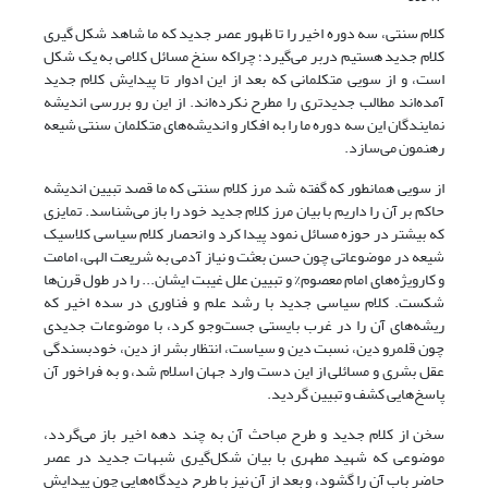
کلام سنتی، سه دوره اخیر را تا ظهور عصر جدید که ما شاهد شکل گیری
کلام جدید هستیم دربر می‌گیرد؛ چراکه سنخ مسائل کلامی به یک شکل
است، و از سویی متکلمانی که بعد از این ادوار تا پیدایش کلام جدید
آمده‌اند مطالب جدیدتری را مطرح نکرده‌اند. از این رو بررسی اندیشه
نمایندگان این سه دوره ما را به افکار و اندیشه‌های متکلمان سنتی شیعه
رهنمون می‌سازد.
از سویی همانطور که گفته شد مرز کلام سنتی که ما قصد تبیین اندیشه
حاکم بر آن را داریم با بیان مرز کلام جدید خود را باز می‌شناسد. تمایزی
که بیشتر در حوزه مسائل نمود پیدا کرد و انحصار کلام سیاسی کلاسیک
شیعه در موضوعاتی چون حسن بعثت و نیاز آدمی به شریعت الهی، امامت
و کارویژه‌های امام معصوم% و تبیین علل غیبت ایشان... را در طول قرن‌ها
شکست. کلام سیاسی جدید با رشد علم و فناوری در سده اخیر که
ریشه‌های آن را در غرب بایستی جست‌وجو کرد، با موضوعات جدیدی
چون قلمرو دین، نسبت دین و سیاست، انتظار بشر از دین، خودبسندگی
عقل بشری و مسائلی از این دست وارد جهان اسلام شد، و به فراخور آن
پاسخ‌هایی کشف و تبیین گردید.
سخن از کلام جدید و طرح مباحث آن به چند دهه اخیر باز می‌گردد،
موضوعی که شهید مطهری با بیان شکل‌گیری شبهات جدید در عصر
حاضر باب آن را گشود، و بعد از آن نیز با طرح دیدگاه‌هایی چون پیدایش