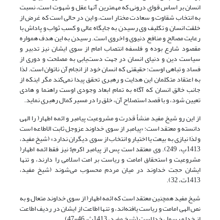
انسان بر اساس قوای درونی که مهمترین آنها عقل و شهوت است، نسبت
به انتخاب شقاوت و سعادت مختار است، و این در حالی است که غرض از
خلقت انسان و تکلیف وی رسیدن به جایگاه عالی و کسب ثواب و پاداش با
رعایت مصالح و منافع دنیوی و اخروی است. رسیدن به این هدف همواره
مقصود شارع بوده و فلسفه انتصاب امام از سوی ایشان نیز تدبیر و
سیاست دین و دنیای انسان در جهت دست‌یابی به مصلحت و دوری از
فساد و تباهی اوست؛ حقیقتی که انسان خود از انجام آن ناتوان است. لذا
به اعتقاد متکلمان این هدایت و رهبری تحقق پیدا نمی‌کند مگر اینکه از
جانب خالق انسان که آگاه به تمام ابعاد وجودی اوست راهنما و ‌هادی
تعیین شود، و با قصد استصلاح آن، خلق را در مسیر کمال رهبری نماید.
از این رو شیخ مفید منشأ قدرت و مشروعیت پیامبر و ائمه اطهار( را الهی
دانسته و معتقد است: «پیامبر از سوی خداوند عزوجل ثابت الاطاعه است
و لذا نیازی به بیعت یا اختیار و انتخاب از سوی دیگران ندارد» (شیخ مفید،
1413پ، 249). وی معتقد است پس از پیامبر اکرم$ نیز فقط ائمه اطهار(
مشروعیت و استحقاق امامت و ریاست بر امت اسلامی را دارند، و تنها
ایشان حجت خداوند در میان مردم محسوب می‌شوند (شیخ مفید،
1413ت، 32).
شیخ مفید همچنین معتقد است که ائمه اطهار( از سوی خداوند متعال و به
نص الهی امامت و ریاست یافته‌اند، و تنها اطاعت از ایشان در ردیف اطاعت
از خدا و رسول خدا است (شیخ مفید، 1413ث، 46-47).