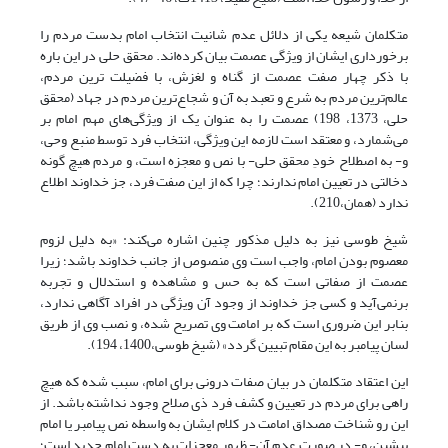
متکلمان شیعه یکی از دلائل عدم شانیت انتخاب امام بدست مردم را
برخورداری ایشان از ویژگی عصمت بیان کرده‌اند. محقق حلی در این باره
با ذکر چهار صفت عصمت از گناه و لغزش، با فضیلت ترین مردم،
عالم‌ترین مردم به شرع و تعبد به آن و شجاع‌ترین مردم در جهاد (محقق
حلی، 1373، 198) عصمت را به عنوان یک از ویژگی‌های مهم امام بر
می‌شمارد، و معتقد است لازمه این ویژگی، انتخاب فرد توسط منبع وحی،
و- به اصطلاح خودِ محقق حلی- با نص و معجزه است، و مردم هیچ گونه
دخالتی در تعیین امام ندارند؛ چرا که از این صفت فرد، جز خداوند اطلاع
ندارد (همان،210).
شیخ طوسی نیز به دلیل مذکور چنین اشاره می‌کند: «به دلیل لزوم
معصوم بودن امام، واجب است وی منصوص از جانب خداوند باشد؛ زیرا
عصمت از صفاتی است که به حس و مشاهده و استدلال و تجربه
برنمی‌آید و کسی جز خداوند از وجود آن ویژگی در افراد آگاهی ندارد،
بنابر این ضروری است که بر امامت وی تصریح شده، و نصب وی از طریق
لسان پیامبر به این مقام تبیین گردد» (شیخ طوسی،1400، 194).
این اعتقاد متکلمان در بیان صفات درونی برای امام، سبب شده که هیچ
راهی برای مردم در تعیین و کشف فرد ذی صلاح وجود نداشته باشد. از
این رو شناخت مصداق امامت در کلام ایشان به‌ واسطه نص پیامبر یا امام
پیشین، و- در صورت عدم آن- ظهور معجزات به دست امام جدید است؛