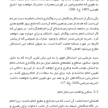
به طوری که امام و پیامبر در آوردن معجزات، مشترک خواهند بود (شیخ
طوسی، 1403، ج1، 266).
یکی دیگر از استدلال متکلمان در رد واگذاری انتخاب امام به دست مردم
این است که هدف از نصب و تعیین امام آن است که مانع بروز ظلم و تعدی
و فساد در جامعه شده و زمینه صلاح آن را فراهم گرداند، در صورتی که
اگر انتخاب امام به امت واگذار شود، اختلاف و نزاع دوباره عود خواهد
کرد. تجربه تاریخی صدر اسلام، با وجود عبارات و نصوصی که از پیامبر
اکرم$ در مورد مساله امامت آمده است، به عنوان شاهد این استدلال
مطرح می‌شود (همان، 269).
سید مرتضی نیز استدلال فوق را به این بیان تقریر کرده که به دلیل
وجود سلایق، منافع و علقه‌های مختلف میان مردم، واگذاری انتخاب امام
به ایشان موجب فتنه و هرج و مرج خواهد گردید، از این رو دخالتی در
تعیین امام نداشته و باید برای نیل به سعادت از امام پیروی کنند، بر
اساس این دیدگاه اهل حل و عقد نیز حق تعیین امام را نخواهند داشت
(شریف مرتضی،1410، ج4، 17).
3-2. تمکین و اطاعت مردم از امام
اقتضای ادله امامت آن است که مردم تابع و مطیع امام باشند؛ زیرا امام
در نگاه متکلمان شیعه به دلیل انتخاب از جانب خداوند برای رهبری و