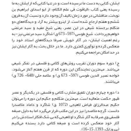
ایشان، کتابی به دست ما نرسیده است، و در تنها کتابی که از ایشان به ما
رسیده یعنی کتاب «الیاقوت فی علم الکلام» از ابو اسحاق ابراهیم بن
نوبخت، مناقشاتی در مورد زمان تالیف آن وجود دارد و نسبت آن به قرون
ششم و هفتم ارجاع شده است. از اینرو بیشتر به آراء و دیدگاه‌های دو
متکلم برجسته شیعی در این عصر، یعنی شیخ مفید و سید مرتضی
خواهیم پرداخت. شیخ طوسی (597- 673 ق) شاگرد سید مرتضی نیز- به
رغم اهمیت ایشان- در آثار خویش صرفا دیدگاه‌های استاد خود را
منعکس کرده و نوآوری کمتری دارد. ما در خلال بحث، به آثار ایشان نیز
در حد امکان مراجعه می‌کنیم.
ج) دوره سوم دوران تقریب روش‌های کلامی و فلسفی در تفکر شیعی
می‌باشد. مهمترین نمایندگان این دوره که از قرن هفتم آغاز می‌شود،
خواجه نصیر الدین طوسی (597- 673 ق) و علامه حلی (648- 726 ق)
می‌باشند.
د) دوره چهارم دوران تلفیق مشارب کلامی و فلسفی در یکدیگر و عصر
ظهور حکمت متعالیه است. مهمترین متکلم و حکیم این دوره را می‌توان
حکیم عبدالرزاق فیاض لاهیجی (1072 ق) شاگرد و داماد ملاصدرا
دانست. گرچه ملاصدرا نیز در این مکتب قرار می‌گیرد اما به دلیل صبغه
فلسفی وی صرفا به آثار شاگرد او لاهیجی که بی شک افکار استادش را در
آثار خود منعکس کرده است و صبغه کلامی دارد بسنده می‌کنیم
(بهروزلک، 1393، 15-16).