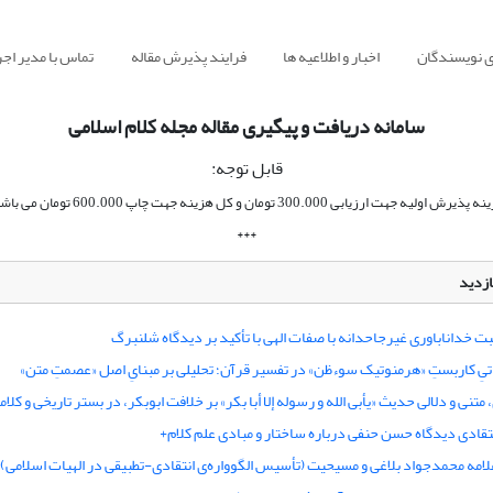
ی نویسندگان
اخبار و اطلاعیه ها
فرایند پذیرش مقاله
تماس با مدیر اجر
سامانه دریافت و پیگیری مقاله مجله کلام اسلامی
قابل توجه:
ذیرش اولیه جهت ارزیابی 300.000 تومان و کل هزینه جهت چاپ 600.000 تومان می باشد.
***
ازدید
 خداناباوری غیرجاحدانه با صفات الهی با تأکید بر دیدگاه شلنبرگ
هیاتیِ کاربستِ «هرمنوتیک سوءظن» در تفسیر قرآن؛ تحلیلی بر مبنایِ اصل «عصمتِ متن»
تنی و دلالی حدیث «یأبی الله و رسوله إلا أبا بکر» بر خلافت ابوبکر، در بستر تاریخی و کلام
نتقادی دیدگاه حسن حنفی درباره‌ ساختار و مبادی علم کلام+
امه محمدجواد بلاغی و مسیحیت (تأسیس الگوواره‌ی انتقادی-تطبیقی در الهیات اسلامی)