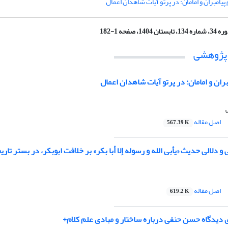
پیامبران و امامان: در پرتو آیات شاهدان اعمال
شماره 134، تابستان 1404، صفحه 1-182
 پژوهشی
ران و امامان: در پرتو آیات شاهدان اعمال
اصل مقاله
567.39 K
 دلالی حدیث «یأبی الله و رسوله إلا أبا بکر» بر خلافت ابوبکر، در بستر تاری
اصل مقاله
619.2 K
ی دیدگاه حسن حنفی درباره‌ ساختار و مبادی علم کلام+