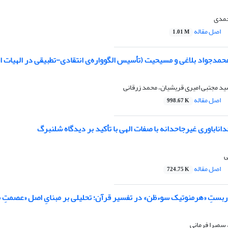
حمدی
اصل مقاله
1.01 M
حمدجواد بلاغی و مسیحیت (تأسیس الگوواره‌ی انتقادی-تطبیقی در الهیات ا
د مجتبی امیری قریشیان، محمد زرقانی
اصل مقاله
998.67 K
اباوری غیرجاحدانه با صفات الهی با تأکید بر دیدگاه شلنبرگ
ی
اصل مقاله
724.75 K
ِ کاربستِ «هرمنوتیک سوءظن» در تفسیر قرآن؛ تحلیلی بر مبنایِ اصل «عصمتِ 
سمیرا فرمانی