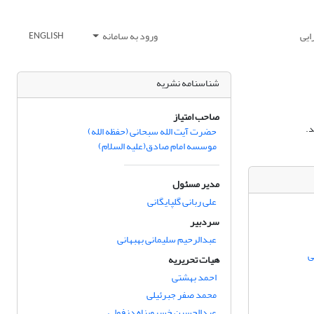
ایی
ورود به سامانه
ENGLISH
شناسنامه نشریه
صاحب امتیاز
حضرت آیت الله سبحانی (حفظه الله)
موسسه امام صادق(علیه السلام)
مدیر مسئول
علی ربانی گلپایگانی
سردبیر
عبدالرحیم سلیمانی بهبهانی
ی
هیات تحریریه
احمد بهشتی
محمد صفر جبرئیلی
عبدالحسین خسروپناه دزفولی