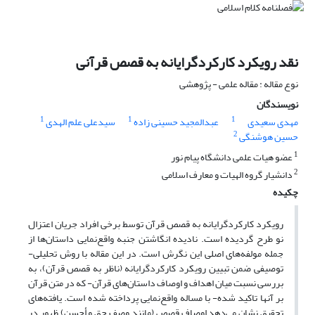
نقد رویکرد کارکردگرایانه به قصص قرآنی
نوع مقاله : مقاله علمی - پژوهشی
نویسندگان
1
1
1
مهدی سعیدی
عبدالمجید حسینی زاده
سیدعلی علم الهدی
2
حسین هوشنگی
1
عضو هیات علمی دانشگاه پیام نور
2
دانشیار گروه الهیات و معارف اسلامی
چکیده
رویکرد کارکردگرایانه به قصص قرآن توسط برخی افراد جریان اعتزال
نو طرح گردیده است. نادیده انگاشتن جنبه واقع‌نمایی داستان‌ها از
جمله مولفه‌های اصلی این نگرش است. در این مقاله با روش تحلیلی-
توصیفی ضمن تبیین رویکرد کارکردگرایانه (ناظر به قصص قرآن)، به
بررسی نسبت میان اهداف و اوصاف داستان‌های قرآن- که در متن قرآن
بر آنها تاکید شده- با مساله واقع‌نمایی پرداخته شده است. یافته‌های
تحقیق نشان می‌دهد اوصاف قصص (مانند وصفِ حق و أحسن) ظهور در