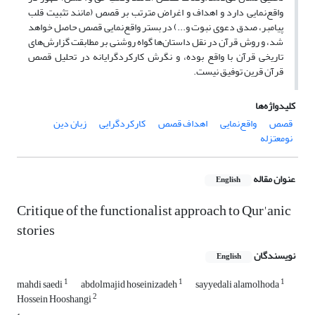
واقع‌نمایی دارد و اهداف و اغراض مترتب بر قصص (مانند تثبیت قلب
پیامبر، صدق دعوی نبوت و...) در بستر واقع‌نمایی قصص حاصل خواهد
شد، و روش قرآن در نقل داستان‌ها گواه روشنی بر مطابقت گزارش‌های
تاریخی قرآن با واقع بوده، و نگرش کارکردگرایانه در تحلیل قصص
قرآن قرین توفیق نیست.
کلیدواژه‌ها
قصص
واقع‌نمایی
اهداف قصص
کارکردگرایی
زبان دین
نومعتزله
عنوان مقاله
English
Critique of the functionalist approach to Qur'anic
stories
نویسندگان
English
1
1
1
mahdi saedi
abdolmajid hoseinizadeh
sayyedali alamolhoda
2
Hossein Hooshangi