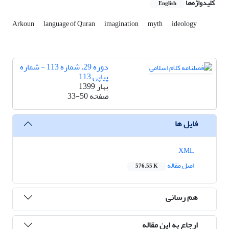
کلیدواژه‌ها
English
Arkoun
language of Quran
imagination
myth
ideology
دوره 29، شماره 113 - شماره
پیاپی 113
بهار 1399
صفحه
33-50
فایل ها
XML
اصل مقاله
576.55 K
هم رسانی
ارجاع به این مقاله