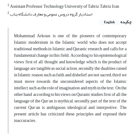
1
Assistant Professor, Technology University of Tabriz, Tabriz, Iran
2
استادیار گروه دروس عمومی و معارف دانشگاه بناب
چکیده
English
Mohammad Arkoun is one of the pioneers of contemporary
Islamic modernism in the Islamic world who does not accept
traditional methods in Islamic and Quranic research and calls for a
fundamental change in this field. According to his epistemological
views, first of all, thought and knowledge which is the product of
language are tangible as social action; secondly, the dualities raised
in Islamic reason, such as faith and disbelief, are not sacred; third, we
must move towards the unconsidered aspects of the Islamic
intellect, such as the role of imagination and myth in the text. On the
other hand, according to his views on Quranic studies, first of all, the
language of the Qur'an is mythical; secondly, part of the text of the
current Qur'an is ambiguous, ideological and interpretive. The
present article has criticized these principles and exposed their
inaccuracies.