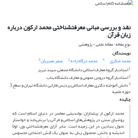
نقد و بررسی مبانی معرفت‎شناختی محمد ارکون درباره
زبان قرآن
نوع مقاله : مقاله علمی - پژوهشی
نویسندگان
3
2
1
محمد شکری
محمد درگاه زاده
صفر نصیریان
1
استادیار گروه معارف اسلامی دانشگاه صنعتی سهند تبریز
2
استادیار گروه دروس عمومی و معارف دانشگاه بناب
3
دانش آموخته دکتری معارف اسلامی پردیس فارابی دانشگاه تهران و سطح 3
حوزه علمیه
چکیده
محمد ارکون از پیشتازان نواندیشی معاصر در دنیای اسلام است که
روشهای سنتی در پژوهش‌های اسلامی و قرآنی را برنمی‌تابد و خواستار
تحول بنیادین در این زمینه است. بنابر آرای معرفتشناختی وی، اولاً
اندیشه و دانش، محصول زبان به عنوان یک کنش اجتماعی محسوس