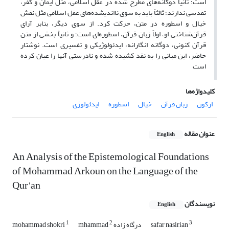
است؛ ثانیاً دوگانه‌های مطرح شده در عقل اسلامی، مثل ایمان و کفر،
تقدسی ندارند؛ ثالثاً باید به سوی نااندیشده‌های عقل اسلامی مثل نقش
خیال و اسطوره در متن، حرکت کرد. از سوی دیگر، بنابر آرای
قرآن‌شناختی او، اولاً زبان قرآن، اسطوره‌ای است؛ و ثانیاً بخشی از متن
قرآن کنونی، دوگانه انگارانه، ایدئولوژیکی و تفسیری است. نوشتار
حاضر، این مبانی را به نقد کشیده شده و نادرستی آنها را عیان کرده
است
کلیدواژه‌ها
ارکون
زبان قرآن
خیال
اسطوره
ایدئولوژی
عنوان مقاله
English
An Analysis of the Epistemological Foundations
of Mohammad Arkoun on the Language of the
Qur'an
نویسندگان
English
1
2
3
safar nasirian
mhammad درگاه زاده
mohammad shokri