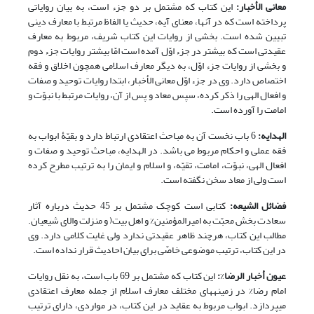
معانی الأخبار:
این کتاب که مشتمل بر دو جزء است، به بیان روایاتی
پرداخته است که در آن‎ها، معنای آیه، حدیث یا الفاظ مرتبط با معارف دینی
تبیین شده است. بخشی از روایات این کتاب شریف، مربوط به معارف
عقیدتی است که بیش‏تر در جزء اوّل آمده است امّا بیش‎تر روایات جزء دوم
و بخشی از روایات جزء اوّل، به دیگر معارف اسلامی همچون اخلاق و فقه
اختصاص دارد. وی در جزء اوّل معانی الأخبار، ابتدا روایات توحید و صفات
و افعال الهی را ذکر کرده، سپس معاد و پس از آن، روایات مرتبط با نبوّت و
امامت را آورده است.
الهدایه:
6 باب نخست آن به مباحث اعتقادی ارتباط دارد و بقیّۀ ابواب به
فقه عملی و احکام مربوط می باشد. در الهدایه، مباحث توحید و صفات و
افعال الهی، نبوّت، امامت، تقیّه، و اسلام و ایمان را به ترتیب مطرح کرده
است ولی از معاد سخن نگفته است.
فضائل الشیعه:
کتابی است کوچک مشتمل بر 45 حدیث درباره آثار
سعادت بخش محبّت به امیرالمؤمنین% و اهل بیت( و منزلت والای شیعیان.
مطالب این کتاب، هرچند ظاهر عقیدتی ندارد ولی غایت کلامی دارد. وی
در این کتاب، ترتیب موضوعی خاصّی برای بیان احادیث قرار نداده است.
عیون أخبار الرضا
%
:
این کتاب که مشتمل بر 69 باب است، به نقل روایات
امام رضا% در زمینه‏های مختلف معارف اسلام از جمله معارف اعتقادی
می‎پردازد. ابواب مربوط به عقاید در این کتاب، در مواردی، دارای ترتیب