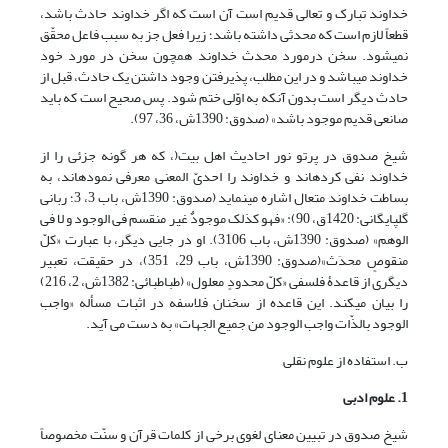
خداوند تبارک و تعالی قدیم است آن است که اگر خداوند حادث باشد،
قطعاً لازم است که محدثی داشته باشد؛ زیرا فعل جز به سبب فاعل محقّق
نمی‏شود. سخن درمورد محدث خداوند همچون سخن در مورد خود
خداوند می‏باشد و در این مطلب، پذیرفتن وجود داشتن یک حادث، قبل از
حادث دیگر است بدون آن‏که به اوّلی ختم شود. پس صحیح است که باید
صانعی قدیم موجود باشد» (صدوق: 1390ش، 36، 97).
شیخ صدوق در پرتو نور احادیث اهل بیت(، که هر گونه جزئی را از
خداوند نفی کرده‎اند و خداوند را احدیّ المعنی معرفی نموده‎اند، به
بساطت خداوند متعال اشاره می‎نماید (صدوق: 1390ش، باب 3، 3؛ ربانی
گلپایگانی: 1420ق، 90): «فهو کذلک موجودٌ غیر منقسم فی الوجود و لا فی
الوهم» (صدوق: 1390ش، باب 3106). او در جایی دیگر، با عبارت «کلّ
منقوصٍ محدَث»(صدوق: 1390ش، باب 29، 351)، در حقیقت، تعبیر
دیگری از قاعدۀ فلسفی «کلّ محدودٍ معلول» (طباطبائی: 1382ش، 2، 216)
را بیان می‎کند. این قاعده از سخنان فلاسفه در اثبات مسأله «واجب
الوجود بالذّات واجب الوجود من جمیع الجهات» به دست می آید.
ب. استفاده از علوم نقلی
1. علوم ادبی
شیخ صدوق در تبیین معنای لغوی برخی از کلمات قرآن و سنّت مخصوصاً