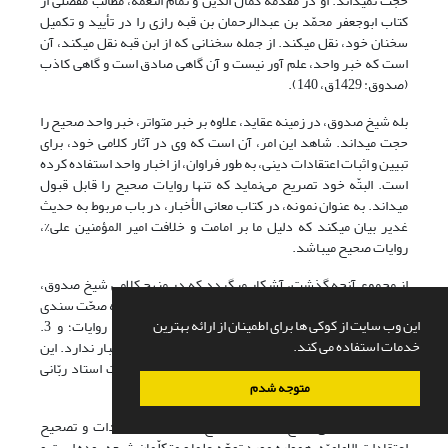
حجّت نمی‎داند. او در مقدّمه کمال الدّین و تمام النّعمه، مطالب مفصّلی از
کتاب ابوجعفر محمّد بن عبدالرحمان بن قبه رازی را در تأیید و تکمیل
سخنان خود، نقل می‎کند. از جمله سخنانی که از ابن قبه نقل می‎کند، آن
است که خبر واحد، علم آور نیست و آن گاهی صادق است و گاهی کاذب
(صدوق: 1429ق، 140).
بله شیخ صدوق، در زمینه عقاید، علاوه بر خبر متواتر، خبر واحد صحیح را
حجت می‎داند. شاهد این امر، آن است که وی در آثار کلامی خود، برای
تبیین و اثبات اعتقادات دینی، به طور فراوان، از اخبار واحد استفاده کرده
است. البتّه خود تصریح می‌نماید که تنها روایات صحیح را قابل قبول
می‏داند. به عنوان نمونه، در کتاب معانی الأخبار، در باب مربوط به حدیث
غدیر بیان می‎کند که دلیل ما بر امامت و خلافت امیر المؤمنین علی%،
روایات صحیح می‎باشد.
از مجموع آن‎چه گذشت، آشکار می‎گردد که در منهج کلامی شیخ صدوق،
روش ظاهرگرایی، به هیچ یک از معانی آن (1. عدم اهتمام به صحّت سندی
این وب سایت از کوکی ها برای اطمینان از ارائه بهترین
روایات؛ 2. عدم اهتمام به بررسی محتوایی و اجتهادی روایات؛ و 3.
خدمات استفاده می کند.
پذیرش همه روایات حتّی روایات مخالف با حکم عقل)، اعتبار ندارد. این
معانی سه گانه برای ظاهرگرایی را از محضر درس حضرت استاد ربّانی
متوجه شدم
گلپایگانی فراگرفته‎ام.
تتمّه:
دیدگاه‎های شیخ صدوق و شیخ مفید در الاعتقادات و تصحیح
اعتقادات الإمامیّه، همواره مورد توجّه علما و متکلّمان شیعه بوده است و