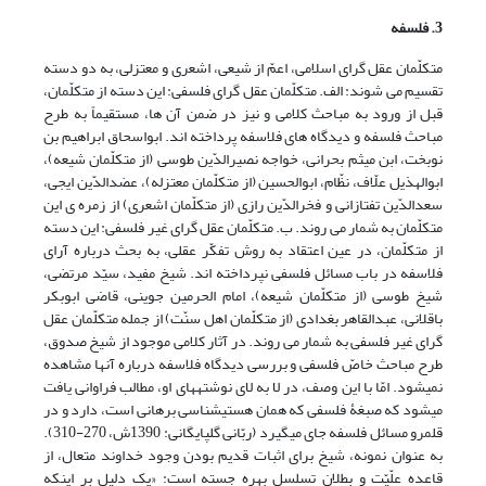
3. فلسفه
متکلّمان عقل گرای اسلامی، اعمّ از شیعی، اشعری و معتزلی، به دو دسته
تقسیم می شوند: الف. متکلّمان عقل گرای فلسفی: این دسته از متکلّمان،
قبل از ورود به مباحث کلامی و نیز در ضمن آن ها، مستقیماً به طرح
مباحث فلسفه و دیدگاه های فلاسفه پرداخته اند. ابواسحاق ابراهیم بن
نوبخت، ابن میثم بحرانی، خواجه نصیرالدّین طوسی (از متکلّمان شیعه)،
ابوالهذیل علّاف، نظّام، ابوالحسین (از متکلّمان معتزله)، عضدالدّین ایجی،
سعدالدّین تفتازانی و فخرالدّین رازی (از متکلّمان اشعری) از زمره ی این
متکلّمان به شمار می روند. ب. متکلّمان عقل گرای غیر فلسفی: این دسته
از متکلّمان، در عین اعتقاد به روش تفکّر عقلی، به بحث درباره آرای
فلاسفه در باب مسائل فلسفی نپرداخته اند. شیخ مفید، سیّد مرتضی،
شیخ طوسی (از متکلّمان شیعه)، امام الحرمین جوینی، قاضی ابوبکر
باقلانی، عبدالقاهر بغدادی (از متکلّمان اهل سنّت) از جمله متکلّمان عقل
گرای غیر فلسفی به شمار می روند. در آثار کلامی موجود از شیخ صدوق،
طرح مباحث خاصّ فلسفی و بررسی دیدگاه فلاسفه درباره آن‏ها مشاهده
نمی‎شود. امّا با این وصف، در لا به لای نوشته‏های او، مطالب فراوانی یافت
می‎شود که صبغۀ فلسفی که همان هستی‏شناسی برهانی است، دارد و در
قلمرو مسائل فلسفه جای می‏گیرد (ربّانی گلپایگانی: 1390ش، 270-310).
به عنوان نمونه، شیخ برای اثبات قدیم بودن وجود خداوند متعال، از
قاعده علّیّت و بطلان تسلسل بهره جسته است: «یک دلیل بر این‏که