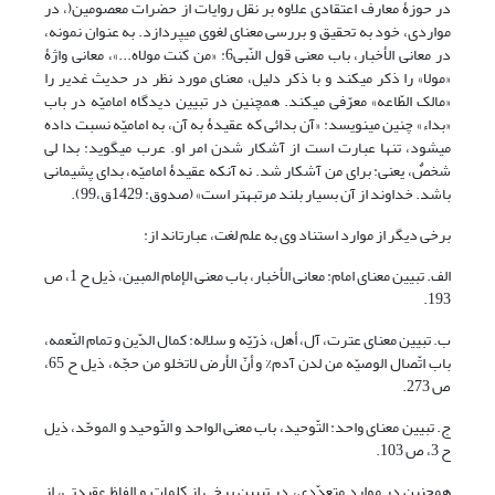
در حوزۀ معارف اعتقادی علاوه بر نقل روایات از حضرات معصومین(، در
مواردی، خود به تحقیق و بررسی معنای لغوی می‎پردازد. به عنوان نمونه،
در معانی الأخبار، باب معنی قول النّبی6: «من کنت مولاه...»، معانی واژۀ
«مولا» را ذکر می‏کند و با ذکر دلیل، معنای مورد نظر در حدیث غدیر را
«مالک الطّاعه» معرّفی می‏کند. هم‎چنین در تبیین دیدگاه امامیّه در باب
«بداء» چنین می‎نویسد: «آن بدائی که عقیدۀ به آن، به امامیّه نسبت داده
می‏شود، تنها عبارت است از آشکار شدن امر او. عرب می‏گوید: بدا لی
شخصٌ، یعنی: برای من آشکار شد. نه آن‏که عقیدۀ امامیّه، بدای پشیمانی
باشد. خداوند از آن بسیار بلند مرتبه‏تر است» (صدوق: 1429ق،99).
برخی دیگر از موارد استناد وی به علم لغت، عبارت‏اند از:
الف. تبیین معنای امام: معانی الأخبار، باب معنی الإمام المبین، ذیل ح 1، ص
193.
ب. تبیین معنای عترت، آل، أهل، ذرّیّه و سلاله: کمال الدّین و تمام النّعمه،
باب اتّصال الوصیّه من لدن آدم% و أنّ الأرض لاتخلو من حجّه، ذیل ح 65،
ص 273.
ج. تبیین معنای واحد: التّوحید، باب معنی الواحد و التّوحید و الموحّد، ذیل
ح 3، ص 103.
همچنین در موارد متعدّدی، در تبیین برخی از کلمات و الفاظ عقیدتی، از