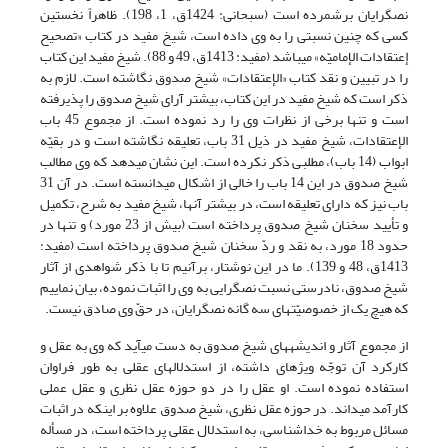
نص‏گرایان برشمرده است (سبحانی: 1424ق، 1، 198). ظاهراً نخستین
کسی که چنین نسبتی را به وی داده است، شیخ مفید در کتاب «تصحیح
إعتقادات الإمامیّه» می‏باشد (مفید: 1413ق، 49 و 88). شیخ مفید این کتاب
را در تبیین و نقد کتاب «الإعتقادات» شیخ صدوق نگاشته است. لازم به
ذکر است که شیخ مفید در این کتاب، بیش‏تر آرای شیخ صدوق را پذیرفته
است و تنها برخی از نظرات وی را رد نموده است. از مجموع 45 باب
الإعتقادات، شیخ مفید در ذیل 31 باب، تعلیقه نگاشته است و در بقیّه
ابواب (14 باب)، مطلبی ذکر نکرده است. این نشان می‏دهد که وی مطالب
شیخ صدوق در این 14 باب را خالی از اشکال می‏دانسته است. در آن 31
باب نیز که دارای تعلیقه است، در بیش‏تر آن‏ها، شیخ مفید به شرح، تکمیل
و تأیید سخنان شیخ صدوق پرداخته است (بیش از 23 مورد) و تنها در
حدود 18 مورد، به نقد و ردّ سخنان شیخ صدوق پرداخته است (مفید:
1413ق، 48 و 139). ما در این نوشتار، برآنیم تا با ذکر شواهدی از آثار
شیخ صدوق، نادرستی نسبت نص‎گرایی به وی را اثبات نموده، بیان نماییم
که هیچ یک از خصوصیّت‎های سه گانه نص‏گرایان، در حقّ وی صادق نیست.
از مجموع آثار و اندیشه‏های شیخ صدوق به دست می‏آید که وی به عقل و
کارکرد آن توجّه ویژه‏ای داشته، از استدلال‏های عقلی به طور فراوان
استفاده نموده است. او عقل را در دو حوزه عقل نظری و عقل عملی
کارآمد می‎داند. در حوزه عقل نظری، شیخ صدوق علاوه بر این‏که در اثبات
مسائل مربوط به خداشناسی، به استدلال عقلی پرداخته است، در مسأله