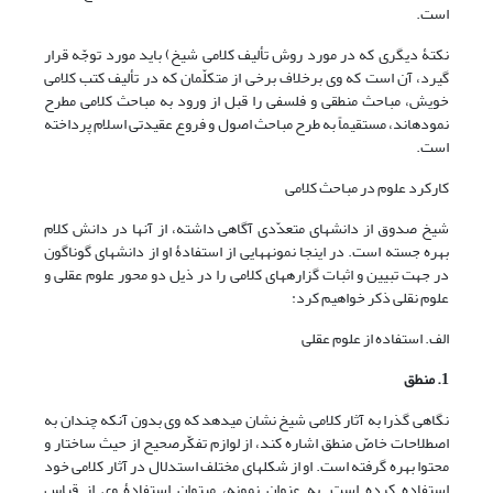
است.
نکتۀ دیگری که در مورد روش تألیف کلامی شیخ) باید مورد توجّه قرار
گیرد، آن است که وی برخلاف برخی از متکلّمان که در تألیف کتب کلامی
خویش، مباحث منطقی و فلسفی را قبل از ورود به مباحث کلامی مطرح
نموده‎اند، مستقیماً به طرح مباحث اصول و فروع عقیدتی اسلام پرداخته
است.
کارکرد علوم در مباحث کلامی
شیخ صدوق از دانش‎های متعدّدی آگاهی داشته، از آن‎ها در دانش کلام
بهره جسته است. در این‎جا نمونه‎هایی از استفادۀ او از دانش‏های گوناگون
در جهت تبیین و اثبات گزاره‎های کلامی را در ذیل دو محور علوم عقلی و
علوم نقلی ذکر خواهیم کرد:
الف. استفاده از علوم عقلی
1. منطق
نگاهی گذرا به آثار کلامی شیخ نشان می‎دهد که وی بدون آن‏که چندان به
اصطلاحات خاصّ منطق اشاره کند، از لوازم تفکّرصحیح از حیث ساختار و
محتوا بهره گرفته است. او از شکل‎های مختلف استدلال در آثار کلامی خود
استفاده کرده است. به عنوان نمونه، می‎توان استفادۀ وی از قیاس