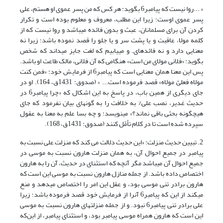
« ...روا نیست که پیامبر6 بگوید: هر کس که من پسر عموی او هستم، علی
پسر عموی اوست؛ زیرا این مطلب، معروف و معلوم بوده است و تکرار
کردن آن برای مسلمانان، عبث و بدون فائده می‎باشد و روا نیست که از
کلمه مولا، عاقبت و یا پشت سر و یا جلو را قصد نموده باشد؛ زیرا نه
معنایی دارد و نه فائده‏ای. و می‏یابیم که لغت جایز می‎داند که شخص
بگوید: «فلانی مولای من است» هنگامی که آن فلانی، مالک طاعت او باشد.
پس این معنا همان معنایی است که پیامبر6 از فرمایش خود: «فمن کنت
مولاه فعلیّ مولاه» قصد فرموده است... » (صدوق: 1431ق، 164). او در
جای دیگری از همین باب، در پاسخ به این اشکال که «چرا پیامبر6 در
حدیث غدیر، نصب علی% به خلافت را به گونه‎ای بیان نفرمود که جای
هیچ‎گونه بحثی باقی نماند؟» می‎نویسد: و چه بسا علم به معنا به عقول
سپرده شده است تا در کلام تأمّل کنند (صدوق: 1431ق، 168).
2. تبیین حدیث منزلت: «این حدیث دلالت می کند که منزلت علی نسبت به
پیامبر در جمیع احوال آن، به همان منزلت هارون نسبت به موسی در
جمیع احوال آن می‎باشد مگر آنچه که استثنای در حدیث، آن را به هارون
اختصاص داده باشد. از جمله منازل هارون نسبت به موسی این است که
هارون برادر تنی موسی بود، و عقل این امر را اختصاص می‏دهد و منع
می‏کند از این که پیامبر6 آن‎را از فرمایش خود قصد فرموده باشد؛ زیرا
علی برادر تنی پیامبر6 نبود. و از جمله منزلت‎های هارون نسبت به موسی
این است که هارون همراه موسی پیامبر بود، و استثنای پیامبر، از این‌که