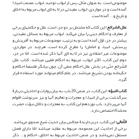
موضوعی است. به عنوان مثال، پس از ابواب توحید، ابواب عصمت انبیاء(
آمده است و در مواردی، ابواب عقیدتی در لا به لای ابواب مربوط به اخلاق
و تاریخ و... آمده است.
علل الشرائع:
این کتاب که مشتمل بر دو جزء است، علل و حکمت‏های برخی
از معارف و احکام دینی را بیان می‌کند. ابواب مربوط به مسائل عقیدتی،
بیش‎تر در جزء اوّل آمده است و به ترتیب، موضوعات مربوط به آفرینش و
پرستش، انبیاء و امامان( را مطرح کرده است، هرچند در مواردی،
موضوعات غیر اعتقادی نیز در لا به لای آن‎ها ذکر شده است. امّا در جزء
دوم این کتاب، اکثر ابواب، مربوط به احکام فقهی می‎باشد. کتاب علل
الشّرائع حتّی در بخش علل احکام عملی آن، چون بیانگر فلسفۀ احکام و
حکیمانه بودن تشریع می‎باشد، در علم کلام می‎تواند مورد استفاده قرار
گیرد.
کتاب النبوّه:
این کتاب، در ضمن 20 باب، به بیان روایات و احادیثی دربارۀ
سرگذشت برخی از انبیاء( و معجزات و تعالیم آن‏ها و نیز سرنوشت اقوام
آن‎ها می‌پردازد. باب نوزدهم این کتاب، به معجزات و دلائل نبوّت حضرت
محمّد6 اختصاص دارد.
الأمالی:
این کتاب، دربردارندۀ مجالس بیان حدیث شیخ صدوق می‌باشد.
برخی از احادیث این مجموعه، مربوط به عقاید می‎باشد امّا دارای فصل
مستقل نمی‌باشد و در ضمن احادیث مربوط به اخلاق، احکام و... ذکر