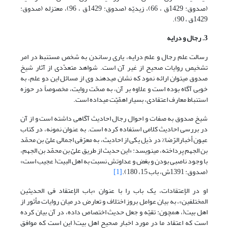
(صدوق: 1429ق ، 66)، زیدیّه (صدوق: 1429ق ، 96)، معتزله (صدوق:
1429ق ، 90).
3. رجال و درایه
رسالت علم رجال و علم درایه، یاری رساندن به شخص مستنبط در امر
تشخیص روایات صحیح از غیر آن است. شواهد متعدّدی از آثار شیخ
صدوق می‎توان ارائه نمود که نشان می‎دهند وی از مسائل این دو علم، به
خوبی آگاه بوده است و علاوه بر آن، به صحّت روایت، مخصوصاً در حوزه
استنباط معارف اعتقادی، بسیار اهمّیّت می‏داده است.
شیخ صدوق به صفات و احوال رجال احادیث آگاهی داشته است و از آن
در بررسی احادیث کلامی استفاده کرده است. به عنوان نمونه، در کتاب
عیون أخبارالرّضا% در ذیل یکی از احادیث، به معرّفی اجمالی علیّ بن محمّد
بن الجهم پرداخته، می‎نویسد: «این حدیث از طریق علیّ بن محمّد بن الجهم،
با وجود ناصبی بودن و بغض و عداوتش نسبت به اهل البیت( عجیب است»
(صدوق: 1391ش، باب 15، 180).
[1]
او در الإعتقادات، یک باب را با عنوان «باب الإعتقاد فی الحدیثین
المختلفین»، به بیان عوامل بروز اختلاف و تعارض در میان روایات مأثور از
اهل بیت(، همچون: تقیّه و جعل حدیث اختصاص داده، در آن بیان کرده
است که اعتقاد ما در مورد اخبار صحیح اهل بیت( این است که موافق