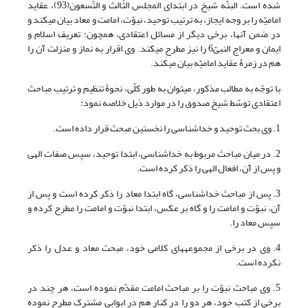
شده است. البتّه شیخ در ابتدای المجلس الثّالث و التّسعون(93)، عقاید
امامیّه را بر وجه ایجاز، به ترتیب توحید، نبوّت، امامت و معاد بیان می‎کند و
در ضمن آن‎ها، برخی دیگر از مسائل اعتقادی، همچون: تعریف اسلام و
ایمان و معراج النبیّ6 را نیز مطرح می‎کند. وی اقرار به نماز و منزلت آن را
هم در زمرۀ عقاید امامیّه بیان می‏کند.
با توجّه به مطالب مذکور، می‏توان به طور کلّی، نحوۀ تنظیم و ترتیب مباحث
اعتقادی توسّط شیخ صدوق را در موارد ذیل خلاصه نمود:
1. وی بحث توحید و خداشناسی را نخستین مبحث قرار داده است.
2. در میان مباحث مربوط به خداشناسی، ابتدا توحید، سپس صفات الهی
و پس از آن، افعال الهی را ذکر کرده است.
3. پس از مباحث خداشناسی، گاه ابتدا معاد را ذکر کرده است و پس از
آن، نبوّت و امامت را و گاه بر عکس، ابتدا نبوّت و امامت را مطرح کرده و
سپس معاد را.
4. وی در برخی از مجموعه‎های کلامی خود، مبحث معاد و عدل را ذکر
نکرده است.
5. وی مباحث نبوّت را بر مباحث امامت مقدّم نموده است، هر چند در
برخی از کتب خود، هر دو را در کنار هم در ابوابی مشترک مطرح نموده