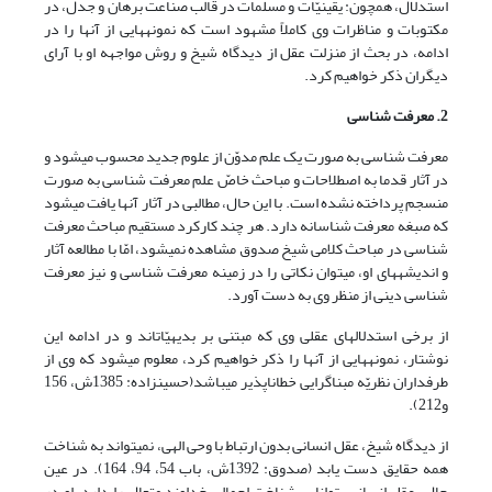
استدلال، همچون: یقینیّات و مسلّمات در قالب صناعت برهان و جدل، در
مکتوبات و مناظرات وی کاملاً مشهود است که نمونه‎هایی از آن‎ها را در
ادامه، در بحث از منزلت عقل از دیدگاه شیخ و روش مواجهه او با آرای
دیگران ذکر خواهیم کرد.
2. معرفت شناسی
معرفت شناسی به صورت یک علم مدوّن از علوم جدید محسوب می‏شود و
در آثار قدما به اصطلاحات و مباحث خاصّ علم معرفت شناسی به صورت
منسجم پرداخته نشده است. با این حال، مطالبی در آثار آن‎ها یافت می‎شود
که صبغه معرفت شناسانه دارد. هر چند کارکرد مستقیم مباحث معرفت
شناسی در مباحث کلامی شیخ صدوق مشاهده نمی‎شود، امّا با مطالعه آثار
و اندیشه‎های او، می‎توان نکاتی را در زمینه معرفت شناسی و نیز معرفت
شناسی دینی از منظر وی به دست آورد.
از برخی استدلال‏های عقلی وی که مبتنی بر بدیهیّات‏‎اند و در ادامه این
نوشتار، نمونه‏هایی از آن‏ها را ذکر خواهیم کرد، معلوم می‎شود که وی از
طرفداران نظریّه مبناگرایی خطاناپذیر می‏باشد(حسین‎زاده: 1385ش، 156
و212).
از دیدگاه شیخ، عقل انسانی بدون ارتباط با وحی الهی، نمی‏تواند به شناخت
همه حقایق دست یابد (صدوق: 1392ش، باب 54، 94، 164). در عین
حال، عقل انسانی، توانایی شناخت اجمالی خداوند متعال را دارد. او در