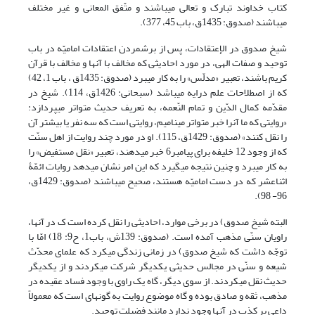
کتاب خداوند تبارک و تعالی می‏باشند و متّفق المعانی و غیر مختلف
می‎باشند (صدوق: 1435ق، باب 45، 377).
شیخ صدوق در الإعتقادات، پس از برشمردن اعتقادات امامیّه در باب
توحید و صفات الهی، در مورد احادیثی که مخالف با آن‏ها و مخالف با قرآن
کریم باشند، تعبیر «مدلّس» را به کار می‏برد (صدوق: 1435ق ، باب 1، 42)
که از اصطلاحات علم درایه می‏باشد (سبحانی: 1426ق، 114). شیخ در
مقدّمه کمال الدّین و تمام النّعمه، به تعریف حدیث متواتر می‏پردازد:
«روایتی که ما آن‏را خبر متواتر می‏نامیم، روایتی است که سه نفر یا بیشتر آن
را نقل کنند» (صدوق: 1429ق، 115). او در مورد چند روایت از اهل سنّت
که از وجود 12 خلیفه برای پیامبر6 خبر می‏دهند، تعبیر «نقل مستفیض» را
به کار می‎برد و چنین نتیجه می‏گیرد که این امر نشان می‏دهد روایات ائمّۀ
اثناعشر که در دست امامیّه هستند، صحیح می‏باشند (صدوق: 1429ق،
96- 98).
البته شیخ صدوق) در برخی موارد، احادیثی را نقل کرده است ک در آن‎ها،
راویان سنّی مذهب آمده است. (صدوق: 139ش، باب1، ح9: 18) امّا با
توجّه داشت که شیخ صدوق) در زمانی زندگی می‏کرد که علمای محدّث
شیعه و سنّی در مجالس حدیثی یکدیگر شرکت می‏کردند و از یکدیگر
حدیث نقل می‎کردند. از سوی دیگر، گاه یک راوی با وجود فساد عقیده در
مذهب، ثقه و صادق بوده و گاه موضوع روایت به گونه‎ای است که معمولاً
داعی بر کذب در آن‏ها وجود ندارد مانند فضیلت توحید.