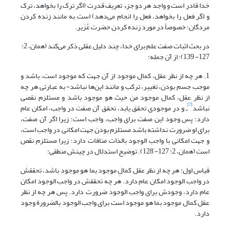
خدا قادر است و واجد هر دو جزء تعریف قدرت (اگر ترک را بخواهد، ترک
و اگر فعل را بخواهد، فعل را انجام می‌دهد) است به مانند زنده کردن
مردگان؛ خصوصاً در مورد زنده کردن حضرت عُزَیر.
در بحث اثبات صفت علم برای خدا، چند دلیل عقلی ذکر می‌کند (همان، 2:
127- 139)؛ از آن جمله:
1. هر چه از نظر عقل، کمال موجود از آن جهت که موجود است، باشد و
موجب جسم بودن، تغییر، ترکب و مانند این‌ها نباشد- به عبارتی هر چه
از نظر عقل، کمال موجود من حیث هو موجود باشد و مستلزم نقصی
[7]
نباشد
ـ و در موجودی تحقق یابد، تحقق آن صفت در واجب، امکان عام
دارد؛ پس وجود این صفت برای واجب، واجب است؛ زیرا اگر آن صفت،
برای او ضرورت نداشته باشد مستلزم بودن جهت امکانی در واجب است،
و جهت امکانی با واجب الوجود بالذات منافات دارد؛ زیرا مستلزم نقص
است (همان، 2: 127- 128). توضیح استدلال در چینش منطقی:
قیاس اول: هر چه از نظر عقل کمالِ موجود بما هو موجود باشد، تحققش
در واجب الوجود امکان عام دارد. هر چه تحققش در واجب الوجود امکان
عام دارد، وجودش برای واجب الوجود ضرورت دارد. پس هر چه از نظر
عقل کمال موجود بما هو موجود است برای واجب الوجود بالضرورة وجود
دارد.