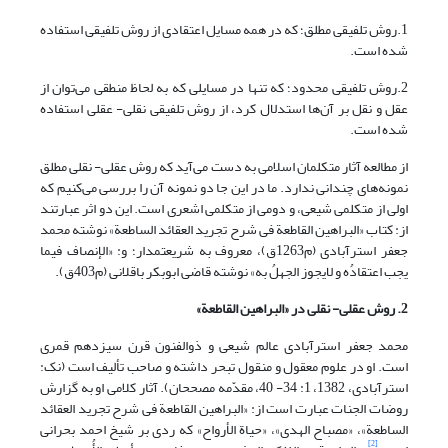
1.روش تلفیقی مطلق؛ که در همه مسایل اعتقادی از روش تلفیقی استفاده
شده است.
2.روش تلفیقی محدود؛ که تنها در مسایلی که به لحاظ منطقی می‌توان از
عقل و نقل بر آن‌ها استدلال کرد، از روش تلفیقی نقلی- عقلی استفاده
شده است.
از مطالعه آثار متکلمان اسلامی به دست می‌آید که روش عقلی- نقلی مطلق
نمونه‌های چندانی ندارد. ما در این جا دو نمونه آن را بررسی می‌کنیم که
اولی از متکلمی شیعی، و دومی از متکلمی اشعری است. این دو اثر عبارتند
از: کتاب «البراهین القاطعة فی شرح تجرید العقائد الساطعة» نوشته محمد
جعفر استرآبادی (م1263ق)، معروف به شریعتمدار؛ و: «الإنصاف فیما
یجب اعتقادُه و لایجوز الجهلُ به» نوشته قاضی ابوبکر باقلانی (م403ق).
2. روش عقلی- نقلی در «البراهین
القاطعة
»
محمد جعفر استرآبادی عالم شیعی و ذوالفنون قرن سیزدهم قمری
است. او در علوم معقول و منقول تبحر داشته و صاحب تألیف است (نک:
استرآبادی، 1382، 1: 34- 40، مقدّمه مصححان). آثار کلامی او به گزارش
روضات الجنات عبارت است از: «البراهین القاطعة فی شرح تجرید العقائد
الساطعة»، «مصباح الهدی»، «حیاة الأرواح» که ردی بر شیخ احمد بحرانی
[2]