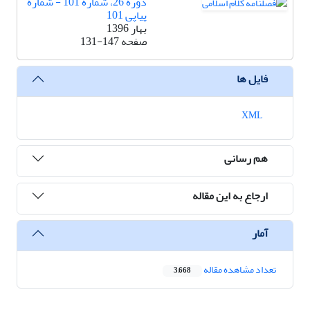
دوره 26، شماره 101 - شماره
پیاپی 101
بهار 1396
صفحه
131-147
فایل ها
XML
هم رسانی
ارجاع به این مقاله
آمار
تعداد مشاهده مقاله
3,668