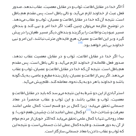
أ) اگر خدا در مقابل اطاعت، ثواب و در مقابل معصیت، عقاب ندهد، صدور
فعل عبث از خداوند لازم می‌آید، و تالی باطل است، پس مقدم هم باطل
است. نتیجه آن که خدا در مقابل اطاعت و عصیان، ثواب و عقاب می‌دهد.
در توضیح ملازمه می‌توان چنین گفت: اگر خدا امر و نهی کند و بنده‌ای
مسیر عبودیت و اطاعت را برگزیند و بنده‌ای دیگر مسیر طغیان را در پیش
گیرد و بر این اطاعت و عصیان، هیچ فایده‌ای مترتب نباشد، این امر و نهی
[10]
خداوند بی ثمر خواهد بود.
ب) اگر خدا در مقابل اطاعت، ثواب و در مقابل معصیت عقاب ندهد،
صدور فعل ظالمانه از خداوند لازم می‌آید، و تالی باطل است، پس مقدم
هم باطل است. نتیجه آن که خدا در مقابل اطاعت و عصیان، ثواب و عقاب
می‌دهد. اگر پس از اطاعت و عصیان، پایان بنده مطیع و عاصی، به یک گونه
باشد و خداوند با هر دو به یک نحوه، معامله کند، ظلم پیش می‌آید.
استرآبادی از این دو شرط به این نتیجه می‌رسد که باید در مقابل اطاعت و
معصیت، ثواب و عقابی باشد، و این ثواب و عقاب منحصراً در معاد
جسمانی تحقق می‌یابد؛ زیرا کمال بر دو قسم است: کمال علمی (مانند
[11]
معرفت و شناخت خدا
) و کمال عملی (مانند لذت چشیدن طعم خوب). و
معاد روحانی تنها با کمال علمی تحقق می‌یابد که اکثر خوبان از مردم عوام
از آن به دور هستند، و فایده کمال عملی لذت جسمانی است، و نتیجه این
که ثواب و عقاب دادن با معاد جسمانی سازگار است.