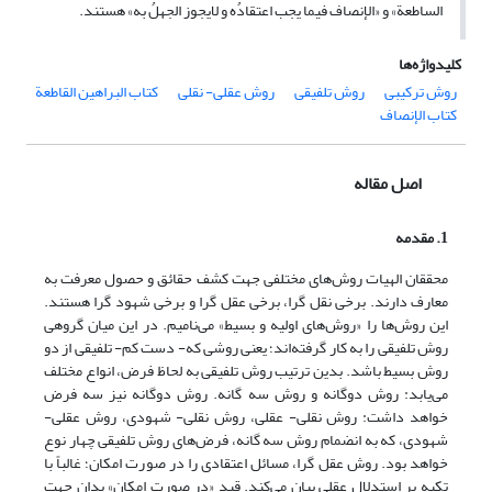
الساطعة» و «الإنصاف فیما یجب اعتقادُه و لایجوز الجهلُ به» هستند.
کلیدواژه‌ها
روش ترکیبی
روش تلفیقی
روش عقلی- نقلی
کتاب البراهین القاطعة
کتاب الإنصاف
اصل مقاله
1. مقدمه
محققان الهیات روش‌های مختلفی جهت کشف حقائق و حصول معرفت به
معارف دارند. برخی نقل گرا، برخی عقل گرا و برخی شهود گرا هستند.
این روش‌ها را «روش‌های اولیه و بسیط» می‌نامیم. در این میان گروهی
روش تلفیقی را به کار گرفته‌اند؛ یعنی روشی که- دست کم- تلفیقی از دو
روش بسیط باشد. بدین ترتیب روش تلفیقی به لحاظ فرض، انواع مختلف
می‌یابد: روش دوگانه و روش سه گانه. روش دوگانه نیز سه فرض
خواهد داشت: روش نقلی- عقلی، روش نقلی- شهودی، روش عقلی-
شهودی، که به انضمام روش سه گانه، فرض‌های روش تلفیقی چهار نوع
خواهد بود. روش عقل گرا، مسائل اعتقادی را در صورت امکان؛ غالباً با
تکیه بر استدلال عقلی بیان می‌کند. قید «در صورت امکان» بدان جهت