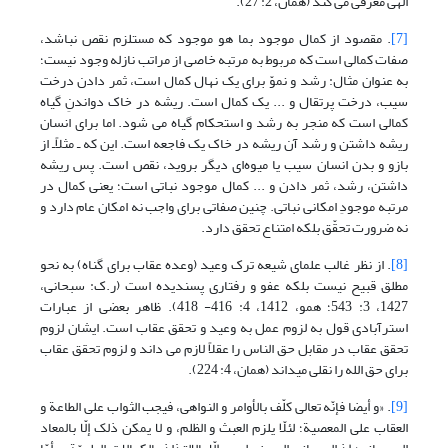
الهی معرفی می کند (همان، 2: 27).
[7]
. مقصود از کمال موجود بما هو موجود که مستلزم نقص نباشد،
صفات کمالی است که مربوط به مرتبه خاصی از مراتب نازله وجود نیست؛
به عنوان مثال: رشد و نموّ برای یک نهال کمال است، ثمر دادن درخت
سیب، درخت پرتقال و ... یک کمال است. ریشه در خاک دواندنِ گیاه
کمالی است که منجر به رشد و استحکام گیاه می شود. اما برای انسان
ریشه داشتن و رشد آن ریشه در خاک یک فاجعه است. این که ـ مثلاًـ از
بازو و بدن انسان سیب یا میوه‌ای دیگر بروید، نقص است. پس ریشه
داشتن، رشد، ثمر دادن و ... کمال موجود نباتی است؛ یعنی کمال در
مرتبه موجودِ امکانی نباتی. چنین صفاتی برای واجب نه امکان عام دارد و
نه ضرورت تحقّق بلکه امتناع تحقق دارد.
[8]
. از نظر غالب علمای شیعه ترک وعید (وعده عقاب برای گناه) به نحو
مطلق قبیح نیست بلکه عفو و رفتاری پسندیده است (ر.ک: سبحانی،
1427، 3: 543؛ همو، 1412، 4: 416- 418). ظاهر بعضی از عبارات
استرآبادی قول به لزوم عمل به وعید و تحقق عقاب است. ایشان لزوم
تحقق عقاب در مقابل حق الناس را عقلاً لازم می داند و لزوم تحقق عقاب
برای حق الله را نقلی می‏داند (همان، 4: 224).
[9]
. «و أیضا فإنّه تعالى کلّف بالأوامر و النواهی، فیجب الثواب على الطاعة و
العقاب على المعصیة؛ لئلّا یلزم العبث و الظلم، و لا یمکن ذلک إلّا بالمعاد