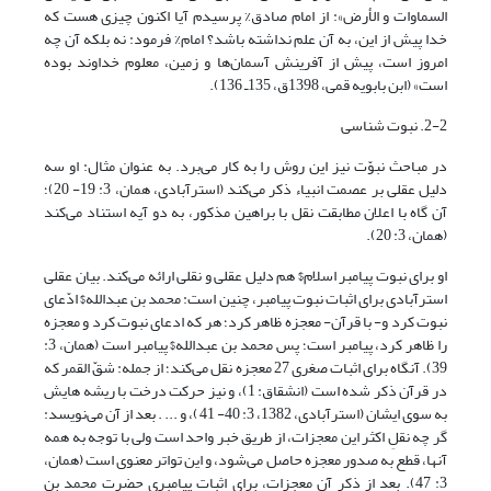
السماوات و الأرض»: از امام صادق% پرسیدم آیا اکنون چیزی هست که
خدا پیش از این، به آن علم نداشته باشد؟ امام% فرمود: نه بلکه آن چه
امروز است، پیش از آفرینش آسمان‌ها و زمین، معلوم خداوند بوده
است» (ابن بابویه قمی، 1398ق، 135ـ 136).
2-2. نبوت شناسی
در مباحث نبوّت نیز این روش را به کار می‌برد. به عنوان مثال: او سه
دلیل عقلی بر عصمت انبیاء ذکر می‌کند (استرآبادی، همان، 3: 19- 20)؛
آن گاه با اعلان مطابقت نقل با براهین مذکور، به دو آیه استناد می‌کند
(همان، 3: 20).
او برای نبوت پیامبر اسلام$ هم دلیل عقلی و نقلی ارائه می‌کند. بیان عقلی
استرآبادی برای اثبات نبوت پیامبر، چنین است: محمد بن عبدالله$ ادّعای
نبوت کرد و- با قرآن- معجزه ظاهر کرد؛ هر که ادعای نبوت کرد و معجزه
را ظاهر کرد، پیامبر است؛ پس محمد بن عبدالله$ پیامبر است (همان، 3:
39). آنگاه برای اثبات صغری 27 معجزه نقل می‌کند؛ از جمله: شقّ القمر که
در قرآن ذکر شده است (انشقاق: 1)، و نیز حرکت درخت با ریشه هایش
به سوی ایشان (استرآبادی، 1382، 3: 40- 41)، و ... . بعد از آن می‌نویسد:
گر چه نقلِ اکثر این معجزات، از طریق خبر واحد است ولی با توجه به همه
آنها، قطع به صدور معجزه حاصل می‌شود، و این تواتر معنوی است (همان،
3: 47). بعد از ذکرِ آن معجزات، برای اثبات پیامبری حضرت محمد بن