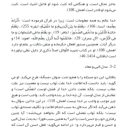
عاجز محال است، و هنگامی که ثابت شود او فاعل اشیاء است، ثابت
می‌شود او قادر است (همان، 108).
خدا عالم به همه معلومات است؛ زیرا در قرآن فرموده است: >أَنْزَلَهُ
بِعِلْمِهِ< (نساء: 166)، >یَعْلَمُ ما بَیْنَ أَیْدِیهِمْ وَ ما خَلْفَهُمْ< (بقره: 255)، >یَعْلَمُ
خائِنَةَ الْأَعْیُنِ وَ ما تُخْفِی الصُّدُورُ< (غافر: 19)، >وَ یَعْلَمُ ما فِی السَّماواتِ وَ ما
فِی الْأَرْضِ< (آل عمران: 29)، >فَاعْلَمُوا أَنَّما أُنْزِلَ بِعِلْمِ اللَّهِ< (هود: 14) و
دیگر آیات. هم‏چنین صدور افعال حکیمانه و متقن دلالت بر علم او دارد
(همان، 108). او در کتاب تمهید الأوائل اصلاً ذکری از دلیل نقلی نیاورده
است (باقلانی، 1414، 46).
3-2. عدل الهی و معاد
باقلانی، این دو مسئله را با هم و تحت عنوان «مسألة» طرح می‌کند. او می
گوید: باید دانست که اطاعت خدا علت ثواب نیست و معصیت نیز علت
عقاب نیست، بلکه نعمت دادن خدا از فضل اوست (تفضُّلی است) و
عقابش از عدل اوست. آن چه خدا بر بنده واجب کند، واجب است و هیچ
چیز موجِب و واجب بر خدا نیست (همان، 118). در این جا این سؤال به
ذهن می‌آید که اگر بنده‌ای به سبب انجام اطاعت و تکلیف مستحق ثواب
نیست- بلکه ثواب تفضلی است که اگر بخواهد می‌بخشد- آیا چنین
رفتاری خوب و حسن است یا خیر؟ به همین سبب فوراً- به بحث عدل الهی
و حسن و قبح می‌پردازد و- در ادامه می‌گوید: فعل حسن آن است که