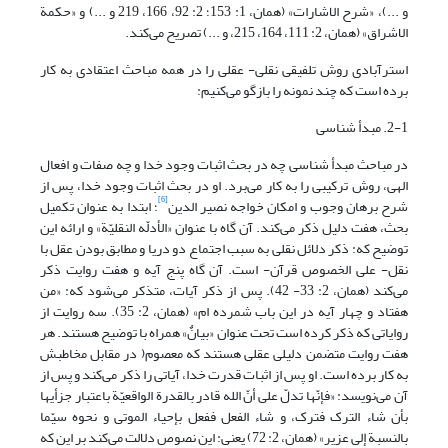
و ...)، «شرح الاشارات» (همان، 1: 153؛ 2: 92، 166، 219 و ...) و «حکمة
الاشراق» (همان، 2: 111، 164، 215، و ...) تصریح می‌کند.
استرآبادی روش تلفیقی نقلی- عقلی را در همه مباحث اعتقادی به کار
برده است که چند نمونه را بازگو می‌کنیم:
2-1. مبدأ شناسی
در مباحث مبدأ شناسی چه در بحث اثبات وجود خدا و چه صفات و افعال
الهی، روش ترکیبی را به کار می‌برد. او در بحث اثبات وجود خدا، پس از
[6]
شرح برهان وجوب و امکان خواجه نصیر الدین
؛ ابتدا به عنوان تکمیل
بحث، هفت دلیل ذکر می‌کند. آن گاه با عنوان «الأدلّه النقلیّة» و ارائه این
توضیح که: ذکر دلائل نقلی به سبب اجتماع دو دریا و مطابق بودن عقل با
نقل- علی الخصوص قرآن- است. آن گاه پنج آیه و هفت روایت ذکر
می‌کند (همان، 2: 33- 42). پس از ذکر آیات، متذکر می‌شود که: «من
هفتاد و چهار آیه در این باب شمرده ام» (همان، 2: 35). سه روایت از
روایاتی که ذکر کرده است تحت عنوان «بیانٌ» همراه با توضیح هستند. هر
هفت روایت متضمن دلیلی عقلی هستند که معصوم( در مقابل مخاطبش
به کار برده است. او پس از اثبات قدرت خدا، آیاتی را ذکر می‌کند و پس از
آن می‌نویسد: «فإنّها تدلّ على أنّ الله قادر بالقدرة الواقعیّة باعتبار جزأیها
بأن شاء الترک فترک، و شاء الفعل ففعل بإحیاء الموتى و نحوه سیّما
بالنسبة إلى عزیر» (همان، 2: 72) یعنی: این نصوص دلالت می‌کند بر این که