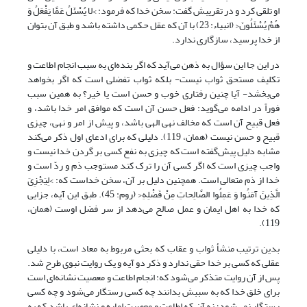
او تلقی کرد و در تقریبش گفت: سخن خدا که فرمود: >لا یُسْئَلُ عَمَّا یَفْعَلُ وَ
هُمْ یُسْئَلُونَ< (انبیاء: 23) با آن که عقل حکمی داشته باشد و طبق آن بتوان
از خدا پرسید، سازگاری ندارد.
در این جا این سؤال به ذهن می‌آید که اگر بنده‌ای به سبب انجام اطاعت و
تکلیف مستحق ثواب نیست- بلکه ثواب تفضلی است که اگر بخواهد
می‌بخشد- آیا چنین رفتاری خوب و حسن است یا خیر؟ به همین سبب
فوراً در ادامه می‌گوید: فعل حسن آن است که موافق امر خدا باشد، و
فعل قبیح آن است که مخالف نهی الهی باشد، و پیش از امر و نهی، چیزی
قبیح و حسن نیست (همان، 119). دلیلی که برای ادعای اول ذکر می‌کند
مشابه دلیل پیش‌گفته است که چیزی به نفع کسی بر گردن خدا نیست و
واجب چیزی است که اگر کسی آن را ترک کند مستوجب ذم و ردّ است و
خدا از ذم متعالی است. هم‏چنین دلیل بر آن، سخن خداست که: >لِیَجْزِیَ
الَّذِینَ آمَنُوا وَ عَمِلُوا الصَّالِحاتِ مِنْ فَضْلِهِ< (روم: 45). طبق این آیه، جزایی
که خدا به اهل ایمان و عمل صالح می‌دهد از سر فضل اوست (همان،
119).
بدین ترتیب منشأ ثواب و عقاب که بحثی مربوط به معاد است، با دلیلی
عقلی که کسی بر خدا حقی ندارد و ذکر دو آیه و یک روایت نبوی طرح شد.
پس از آن روایت متذکر می‌شود که: انجام اطاعت و معصیت نشانه‌ای است
برای خلق خدا که به سببش بدانند چه کسی رستگار می‌شود و چه کسی
رستگار نمی‌شود؛ نه آن که اطاعت و معصیت اماره و نشانه‌ای باشد که به