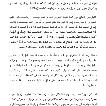
موافق امر خدا باشد و فعل قبیح آن است که مخالف نهی الهی باشد، و
پیش از امر و نهی، چیزی قبیح یا حسن نیست (همان، 119).
دلیل بر ادعای اول (که هیچ چیز بر خدا واجب نیست) آن است که: خلق
حقی بر او ندارد، و چیز واجبی به نفع کسی بر گردن خدا نیست، و واجب
چیزی است که اگر کسی آن را ترک کند مستوجب ذم و ردّ است و خدا از
ذم متعالی است. هم‏چنین دلیل بر آن، سخن خداست که: >لِیَجْزِیَ الَّذِینَ
آمَنُوا وَ عَمِلُوا الصَّالِحاتِ مِنْ فَضْلِهِ< (روم: 45). طبق این آیه، جزایی که خدا
به اهل ایمان و عمل صالح می‌دهد از سر فضل اوست (همان، 119). بدین
ترتیب منشأ ثواب و عقاب که بحثی مربوط به معاد است، طرح شد.
باقلانی تنها بر ادعای اولش که منشأ ثواب چیست، اقامه دلیل کرد؛ دلیلی
[12]
عقلی که در واقع تکرار ادعاء بود
و دو آیه شریفه و یک روایت نبوی که
دلیل نقلی اوست. بعد از نقل روایت، متذکر می‌شود که: انجام اطاعت و
معصیت نشانه‌ای است برای خلق خدا که به سببش بدانند چه کسی
رستگار می‌شود و چه کسی رستگار نمی‌شود؛ نه آن که اطاعت و معصیت
اماره و نشانه‌ای باشد که به سببش خلق را ثواب دهد یا عقاب دهد
(همان، 119).
اما در مورد مدعای دوم (که کار خوب آن است که شارع آن را خوب
معرفی کند و کار بد آن است که خدا از آن نهی کند و آن را بد معرفی کند)،
او با چهار مثال بحث را شروع می‌کند که فحشاء و رابطه زناشویی، قتل و