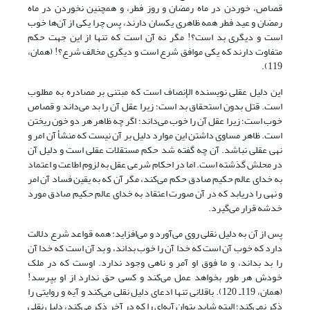
قصاص، خوردن در ماه رمضان و روز فطر، و هم‏چنین نخوردن در ماه
رمضان و عید فطر همه ظاهری یکسان دارند، پس چرا یکی از آن‌ها خوب
است و دیگری بد است؟! مگر نه آن است که تنها از این جهت حکم
متفاوت دارند که یکی موافق شرع است و دیگری مخالف شرع؟! (همان،
119).
این دلیل عقلی نویسنده الإنصاف است که مبتنی بر مصادره به مطلوب
است. قتل بدون استحقاق بد است؛ زیرا عقل آن را بد می‌داند و قصاص
خوب است؛ زیرا عقل آن را خوب می‌داند؛ اگر چه ظاهر هر دو خون ریختن
است. ظاهر مساوی داشتن این موارد دلیل بر آن نیست که منشأ آن امر و
نهی عقلی نباشد. آن چه گفته شد حکم مستقلات عقلی است و دلیل آن
در محلش گذشته است. اما در احکام شرعی عقل به لزوم اطاعت و اعتماد
به خدای عالم حکیم صادق حکم می‌کند، مگر آن که به یقین فساد آن امر
و نهی را دریابد که در آن صورت اعتقاد به خدای عالم حکیم صادق مورد
خدشه قرار می‌گیرد.
پس از آن به دلیل نقلی روی می‌آورد و می‌افزاید: همه قواعد شرع دلالت
دارد که خوب آن است که خدا آن را خوب بداند، و بد آن است که خدا آن
را بد بداند، و ما فوق او آمر و ناهی وجود ندارد. اوست که در ملک
خودش هر طور بخواهد عمل می‌کند و کسی حق ندارد از او بپرسد!
(همان، 119ـ 120). باقلانی تنها ادعای دلیل نقلی می‌کند و آیه و روایتی را
ذکر نمی‌کند؛ البته شاید بتوان آیه‌ای را که در آخر ذکر می‌کند، دلیل نقلی