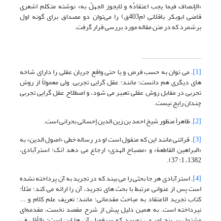
«الإنصاف فیما یجب اعتقادُه و لایجوز الجهلُ به» نوشته متکلم اشعری
قاضی ابوبکر باقلانی (م403ق) را می‌توان دو مصداق برای گونه اول
برشمرد که در متن مقاله مورد بررسی قرار گرفت.
[1]
. می توان به حسب فرض و یا حتی واقع جریان عقلی را دارای شاخه
های دیگری هم دانست؛ مانند: عقل گرایی تجربی. ولی معمولاً از روش
تجربی در مقابل روش عقلی تعبیر می شود، و اصطلاح عقل گرایی تجربی
چندان رایج نیست.
[2]
. ظاهراً منظور شیخ احمد بن زین الدین إحسائی بحرانی است.
[3]
. قرائنی مانند این که منقول است او در رساله خطی «اصول الدین» به
«البراهین القاطعة» و «مصباح الهدی» ارجاع می دهد (نک: استرآبادی،
1382، 1: 37).
[4]
. استرآبادی هر جا بحثی را می بیند که در تجرید به آن پرداخته نشده
است پس از عنوانی مرتبط با بحث های تجرید، آن را ارائه می کند؛ مثلاً:
کتاب تجرید الاعتقاد به مباحث مقدماتی؛ مانند: تعریف علم کلام و ...
نپرداخته است. به همین دلیل پیش از شرح مقصد نخست، مقدمه‌ای
مشتمل بر پنج امر می نویسد که سرفصل آن ها این است: «الأوّل فی