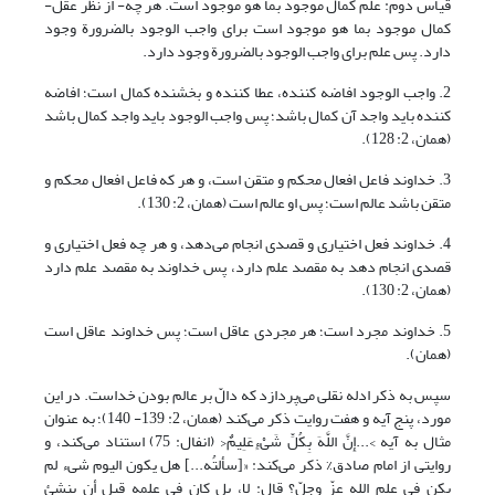
قیاس دوم: علم کمال موجود بما هو موجود است. هر چه- از نظر عقل-
کمال موجود بما هو موجود است برای واجب الوجود بالضرورة وجود
دارد. پس علم برای واجب الوجود بالضرورة وجود دارد.
2. واجب الوجود افاضه کننده، عطا کننده و بخشنده کمال است؛ افاضه
کننده باید واجد آن کمال باشد؛ پس واجب الوجود باید واجد کمال باشد
(همان، 2: 128).
3. خداوند فاعل افعال محکم و متقن است، و هر که فاعل افعال محکم و
متقن باشد عالم است؛ پس او عالم است (همان، 2: 130).
4. خداوند فعل اختیاری و قصدی انجام می‌دهد، و هر چه فعل اختیاری و
قصدی انجام دهد به مقصد علم دارد، پس خداوند به مقصد علم دارد
(همان، 2: 130).
5. خداوند مجرد است؛ هر مجردی عاقل است؛ پس خداوند عاقل است
(همان).
سپس به ذکر ادله نقلی می‌پردازد که دالّ بر عالم بودن خداست. در این
مورد، پنج آیه و هفت روایت ذکر می‌کند (همان، 2: 139- 140)؛ به عنوان
مثال به آیه >...إِنَّ اللَّهَ بِکُلِّ شَیْ‏ءٍعَلِیمٌ< (انفال: 75) استناد می‌کند، و
روایتی از امام صادق% ذکر می‌کند: «[سألتُه...] هل یکون الیوم شی‏ء لم
یکن فی علم الله عزّ وجلّ؟ قال: لا، بل کان فی علمه قبل أن ینشئ