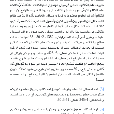
تعریف علم الکلام‏»، «الثانی فی بیان موضوع علم الکلام‏»، «الثالث أنّ فائدة
علم الکلام الترقّی من حضیض التقلید إلى ذروة الیقین‏»، «الرابع أنّ علم
الکلام أشرف العلوم موضوعا و غایة و دلیلا»، «الخامس أنّه لا بدّ فی مقام
الاستدلال من التمیّز بین أصول الدین و أصول المذهب‏» (نک: استرآبادی،
1382، 1: 65- 71). مثال دیگر: گویا او اکتفاء به یک دلیل بر وجود خدا را
ناکافی می دانست لذا با ارائه براهینی دیگر، تحت عنوان «و قد استدلّ
علیه ببراهین أخر أیضا» (استرآبادی، 1382، 2: 30- 33) مباحث اثبات
صانع را تکمیل می‌کند. نمونه چنین بحث های تکمیلی که به شکلی
مستدرک تجرید الاعتقاد است از نویسنده بسیار دیده می شود (ر.ک:
اثبات امامت سائر ائمه در همان، 3: 428، و مطلب پنجم در پاره‌ای از
معجزات سائر امامان (ع) در همان، 4: 42). این بحث ها در شرح مقصد
پنجم (امامت) و مقصد ششم (معاد) بیشتر دیده می شود به گونه‌ای که
گاهی مباحثی بالغ بر 30 صفحه و یا حتی بیشتر طرح می شود؛ مثلاً: عنوان
«الفصل الثانی فی المعاد الجسمانیّ العنصریّ الترابی‏» بالغ بر 50 صفحه
است!
[5]
. نقد احسائی که معاصرش است و نیز نقد کلام برخی از معاصرانش که
منکر نبوت حضرت محمد$ بودند، نمونه‌های گویایی برای این ادعاء است.
ر.ک: همان، 4: 245؛ همان، 3:51، 80.
[6]
. او با استناد به قول خفری، این برهان را صدیقین و به روش حکمای