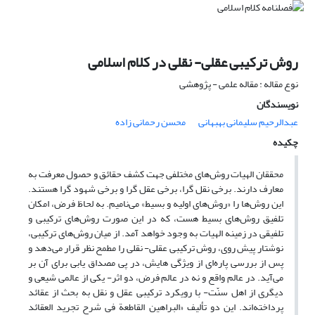
روش ترکیبی عقلی- نقلی در کلام اسلامی
نوع مقاله : مقاله علمی - پژوهشی
نویسندگان
عبدالرحیم سلیمانی بهبهانی
محسن رحمانی زاده
چکیده
محققان الهیات روش‌های مختلفی جهت کشف حقائق و حصول معرفت به
معارف دارند. برخی نقل گرا، برخی عقل گرا و برخی شهود گرا هستند.
این روش‌ها را «روش‌های اولیه و بسیط» می‌نامیم. به لحاظ فرض، امکان
تلفیق روش‌های بسیط هست، که در این صورت روش‌های ترکیبی و
تلفیقی در زمینه الهیات به وجود خواهد آمد. از میان روش‌های ترکیبی،
نوشتار پیش روی، روش ترکیبی عقلی- نقلی را مطمح نظر قرار می‌دهد و
پس از بررسی پاره‌ای از ویژگی هایش، در پی مصداق یابی برای آن بر
می‌آید. در عالم واقع و نه در عالم فرض، دو اثر- یکی از عالمی شیعی و
دیگری از اهل سنّت- با رویکرد ترکیبی عقل و نقل به بحث از عقائد
پرداخته‌اند. این دو تألیف «البراهین القاطعة فی شرح تجرید العقائد