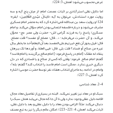
غرض محسوب می‌شود (همان، 3: 224).
اما دلایل نقلی استرآبادی بر اثبات عصمت امام؛ از میان پنج آیه و سه
روایت مورد استنادش، می‌توان به آیه >لایَنالُ عَهْدِی الظَّالِمِینَ< (بقره:
124) و روایت سعد بن عبدالله قمی اشاره کرد که به محضر امام عسکری
مشرف می‌شود و درباره فلسفه انتصابی بودن امام سؤال می‌کند، و امام
عسکری% پاسخ را به فرزند گرامی اش- حضرت ولی عصر عج- محوَّل
می‌کند، و آن حضرت می‌فرماید: «...قال: مصلح أو مفسد؟ قلت مصلح.
قال: فهل یجوز أن تقع خیرتهم على المفسد بعد أن لایعلم أحد ما یخطر ببال
غیره من صلاح أو فساد؟ قلت بلى. قال: فهی العلة، و أوردها لک ببرهان
ینقاد له عقلک‏: [امام در پاسخ فرمود:] امام صالح برگزینند یا امام فاسد؟
گفتم: امام صالح. فرمود: وقتی که کسی از صلاح و یا فسادی که در دل
دیگری خبری ندارد، ممکن است امام فاسد را انتخاب کند؟ گفتم: بله!»
وامام در ادامه، به ماجرای انتخاب هفتاد نفر توسط حضرت موسی% اشاره
کرد (همان، 3: 227).
2-4. معاد شناسی
سبک او در معاد نیز تغییر نمی‌کند. البته در بسیاری از تفاصیل معاد مجال
اقامه دلیل عقلی وجود ندارد ولی تا آن جا که مجال می‌یابد همان سبک را
دنبال می‌کند؛ مثلاً: الزامی بودن معاد را با دلیل عقلی و بعد با دلیل نقلی،
اثبات می‌کند (همان، 4: 221- 223). امکان عالم دیگر را نیز به تبع مصنف