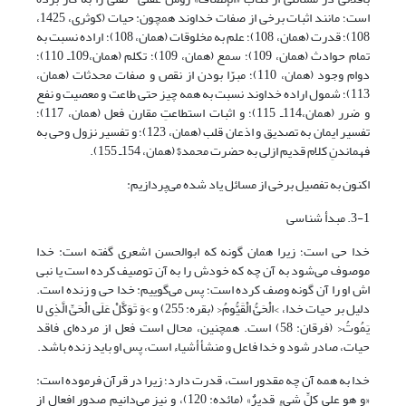
است؛ مانند اثبات برخی از صفات خداوند همچون: حیات (کوثری، 1425،
108)؛ قدرت (همان، 108)؛ علم به مخلوقات (همان، 108)؛ اراده نسبت به
تمام حوادث (همان، 109)؛ سمع (همان، 109)؛ تکلم (همان،109ـ 110)؛
دوام وجود (همان، 110)؛ مبرّا بودن از نقص و صفات محدثات (همان،
113)؛ شمول اراده خداوند نسبت به همه چیز حتی طاعت و معصیت و نفع
و ضرر (همان،114ـ 115)؛ و اثبات استطاعتِ مقارن فعل (همان، 117)؛
تفسیر ایمان به تصدیق و اذعان قلب (همان، 123)؛ و تفسیر نزول وحی به
فهماندنِ کلام قدیم ازلی به حضرت محمد$ (همان، 154ـ 155).
اکنون به تفصیل برخی از مسائل یاد شده می‌پردازیم:
3-1. مبدأ شناسی
خدا حی است؛ زیرا همان گونه که ابوالحسن اشعری گفته است: خدا
موصوف می‌شود به آن چه که خودش را به آن توصیف کرده است یا نبی
اش او را آن گونه وصف کرده است؛ پس می‌گوییم: خدا حی و زنده است.
دلیل بر حیات خدا، >الْحَیُّ الْقَیُّومُ< (بقره: 255) و >وَ تَوَکَّلْ عَلَى الْحَیِّ الَّذِی لا
یَمُوتُ< (فرقان: 58) است. هم‏چنین، محال است فعل از مرده‌ای فاقد
حیات، صادر شود و خدا فاعل و منشأ أشیاء است، پس او باید زنده باشد.
خدا به همه آن چه مقدور است، قدرت دارد؛ زیرا در قرآن فرموده است:
«و هو علی کلِّ شیءٍ قدیرٌ» (مائده: 120)، و نیز می‌دانیم صدور افعال از