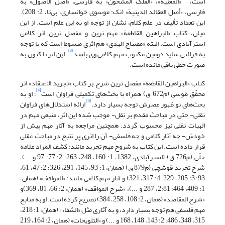
است،
«المغنیة»، «الفلک المشحون» به فارسی، «أصل الأُصول» به
فارسی، «أصل العقائد الدینیة» (نک: موسوی خوانساری، بی‌تا، 2: 208).
این تعداد تألیف در علم کلام، نشان از توجه او به این علم است. از این
میان، کتاب «البراهین القاطعة» مهم ترین و مفصل ترین اثر کلامی
استرآبادی است. البته «مصباح الهدی» هم اثری مبسوط است که با توجه
[3]
به قرائنی شاید دومین مکتوب مهم کلامی وی باشد
، این اثر تا کنون به
صورت خطی باقی مانده است.
کتاب «البراهین القاطعة» مفصل ترین شرح بر کتاب «تجرید الاعتقاد» اثر
[4]
محقّق طوسی (م672 ق) همراه با بحث‌های تکمیلی فراوان است
؛ او به
[5]
بحث‌های نو ظهور عصرش توجه بسیار دارد.
ارائه استدلال‌های فراوان
نقلی- حتی در مباحث مقدم بر نقل- موجب شده این اثر، منبعی مهم در
الهیات نقلی نیز محسوب گردد. هم‏چنین مراجعه به آثار مهم پیش از
خودش- چه آثار کلامی و چه فلسفی- آن را اثری پر تتبع در مباحث عقلی
قرار داده است. این کتاب به شروح مهم تجرید مانند: کشف المراد علامه
حلّی (م726 ق) (استرآبادی، 1382، 1: 160، 248، 263؛ 2: 77؛ 97 و ...)،
شرح تجرید قوشچی (م879 ق) (همان، 1: 93، 145، 291، 326؛ 2: 47، 61،
93؛ 3: 205، 229؛ 4: 317، 321) و آثار مهم کلامی مانند: «المواقف» (همان،
1: 409، 464؛ 2:81، 287 و ...)، «شرح المواقف» (همان، 2: 66، 81، 369)و
«شرح المقاصد» (همان، 2: 108، 258، 384) تصریح کرده است. او به منابع
مهم فلسفی هم توجه بسیار دارد، و به آثاری مثل «الشفاء» (همان، 1: 218،
315، 348، 486؛ 2: 143، 148، 168 و ...) و «التلویحات» (همان، 2: 164، 219