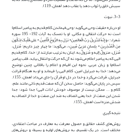
سببش خلق را ثواب دهد یا عقاب دهد (همان، 119).
3-3. نبوت
او درباره حقیقت وحی می‌گوید: وحی فهماندن کلام قدیم به پیامبر اسلام$
است نه حرکت انتقالی و مکانی. او با تمسک به آیات 192- 195 سوره
شعراء: >وَ إِنَّهُ لَتَنْزِیلُ رَبِّ الْعالَمِینَ* نَزَلَ بِهِ الرُّوحُ الْأَمِینُ * عَلى‏ قَلْبِکَ لِتَکُونَ
مِنَ الْمُنْذِرِینَ * بِلِسانٍ عَرَبِیٍّ مُبِینٍ<، می‌گوید: ما چهار چیز داریم: مُنزِل،
مُنزَل، منزولٌ إلیه و مُنزولٌ به. اینان به ترتیب عبارتند از: خدا، کلام قدیم
الهی که به پیامبر اعلام می‌شود نه آن که حرکت و انتقال بیابد، قلب پیامبر
اسلام$ و زبان عربی. نحوه این افهام و اعلام را باقلانی چنین توضیح
می‌دهد: خدا به جبرئیل امین، کلام الهی را فهماند و او به هنگام قرائت
جبرئیل، قرائت می‌کرد و خدا در دل او قرآن را جای می‌داد (همان، 155).
سپس در پایان می‌گوید: حاصل سخن آن که صفت قدیم ذاتی مانند علم،
کلام و ... ممکن نیست از موصوف خودش (ذات الهی) جدا شود؛ جدا
شدن این صفت از خدا یعنی اتصاف به ضد این صفت و خدا از اتصاف به
ضدش منزه است (همان، 155).
نتیجه گیری
روش‌های کشف حقائق و حصول معرفت به معارف در مباحث اعتقادی،
مختلف است. در یک تقسیم، به «روش‌های اولیه و بسیط» و «روش‌های