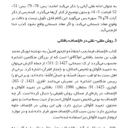
به عنوان ادله نقلی آیاتی را ذکر می‌کند (مانند: یس: 78- 79؛ یس: 51-
52؛ قیامت: 3- 4)، و بدون توضیح از کنار آن‌ها می‌گذرد. البته پس از ذکر
آیات 78و 79 سوره یس می‌گوید این کلام قابل تأویل نیست و دلالت بر
وقوع معاد جسمانی می‌کند، و اگر معاد جسمانی واقع نشود کذب خدا
لازم می‌آید.
3. روش عقلی- نقلی در «الإنصاف» باقلانی
کتاب «الإنصاف فیما یجب اعتقادُه و لایجوز الجهلُ به» نوشته ابوبکر محمد
طیِّب بن محمد باقلانی (م403ق) است که از بزرگان متکلمین اشاعره
محسوب می‌گردد (ر.ک: سبحانی، 1427، 2: 311). از جمله آثارش می‌توان
به «تمهید الأوائل و تلخیص الدلائل» و «إعجاز القرآن» اشاره کرد. برخی از
اهل سنت به او لقب «سیفُ السنّة» و «لسانُ الأمّة» داده اند، و برخی او را
رییس متکلمین اشاعره در عصرش می‌دانند (قاری، 1421، 2: 265؛
کوثری، 1425، 91؛ سلطان، 1986، 101). باقلانی در تمهید الأوائل و
الإنصاف، در پاره‌ای از مسائل، روش تلفیقی را دنبال کرده است. گر چه
الإنصاف به نوعی تلخیص تمهید الأوائل است و از جهت بسط مباحث و عمق
محتوی، تمهید الأوائل برتری دارد، ولی این روش در الإنصاف جلوه
بیشتری دارد؛ بدین سبب کتاب الإنصاف محور قرار داده شد و در موارد
لزوم از تمهید الأوائل نیز استفاده شده است.
باقلانی در مسائلی از کتاب «الإنصاف» روش عقلی- نقلی را به کار برده