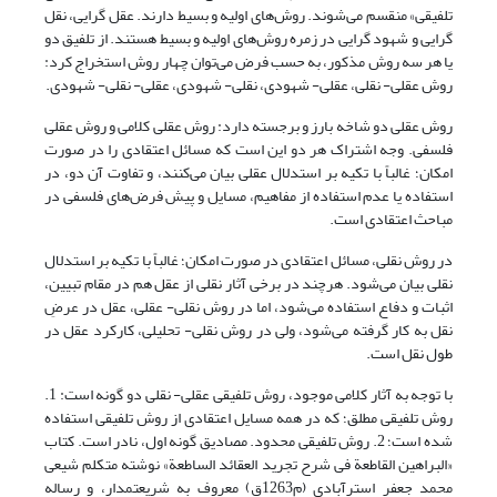
تلفیقی» منقسم می‌شوند. روش‌های اولیه و بسیط دارند. عقل گرایی، نقل
گرایی و شهود گرایی در زمره روش‌های اولیه و بسیط هستند. از تلفیق دو
یا هر سه روش مذکور، به حسب فرض می‌توان چهار روش استخراج کرد:
روش عقلی- نقلی، عقلی- شهودی، نقلی- شهودی، عقلی- نقلی- شهودی.
روش عقلی دو شاخه بارز و برجسته دارد: روش عقلی کلامی و روش عقلی
فلسفی. وجه اشتراک هر دو این است که مسائل اعتقادی را در صورت
امکان؛ غالباً با تکیه بر استدلال عقلی بیان می‌کنند، و تفاوت آن دو، در
استفاده یا عدم استفاده از مفاهیم، مسایل و پیش فرض‌های فلسفی در
مباحث اعتقادی است.
در روش نقلی، مسائل اعتقادی در صورت امکان؛ غالباً با تکیه بر استدلال
نقلی بیان می‌شود. هرچند در برخی آثار نقلی از عقل هم در مقام تبیین،
اثبات و دفاع استفاده می‌شود، اما در روش نقلی- عقلی، عقل در عرضِ
نقل به کار گرفته می‌شود، ولی در روش نقلی- تحلیلی، کارکرد عقل در
طول نقل است.
با توجه به آثار کلامی موجود، روش تلفیقی عقلی- نقلی دو گونه است: 1.
روش تلفیقی مطلق؛ که در همه مسایل اعتقادی از روش تلفیقی استفاده
شده است؛ 2. روش تلفیقی محدود. مصادیق گونه اول، نادر است. کتاب
«البراهین القاطعة فی شرح تجرید العقائد الساطعة» نوشته متکلم شیعی
محمد جعفر استرآبادی (م1263ق) معروف به شریعتمدار، و رساله