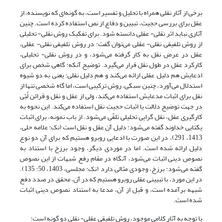
برخی از آثار نقلی همراه با تحلیل و تفسیر است، به گونه‌ای که نویسنده، از
عقل برای بررسی حجیت، تبیین و دفاع از نص استفاده کرده است. چنین
آثاری نباید اثر نقلی- عقلی دانسته شود. برای تفکیک روش نقلی- تحلیلی
از روش تلفیقی نقلی- عقلی می‌توان گفت: در روش تلفیقی نقلی- عقلی،
عقل در عرضِ نقل به کار گرفته می‌شود، و در روش نقلی- تحلیلی،
کارکرد عقل در طول نقل قرار می‌گیرد. توضیح آنکه: گاهی شخص برای
ادعایش هم دلیل عقلی ارائه می‌کند و هم دلیل نقلی؛ یعنی به دو شیوه
استدلال می‌آورد، چنین سبکی، روش ترکیبی است، اما گاه شخصی تنها از
نقل برای اثبات مدعایش استفاده می‌کند، ولی از عقل و نقل و قرائن لُبّی
در جهت توضیح دلالت یا اثبات حجیتِ نقل استفاده می‌کند. این نحوه به
کارگیری عقل، نقل گرایی تحلیلی تلقّی می‌شود. از باب نمونه، برای اثبات
یکتایی خداوند گفته می‌شود: دلیل آن عقل و نقل است (نک: علامه حلی،
1413، 291)، در این صورت با ادعایی روبرو هستیم که برای آن دو نوع
دلیل ارائه شده است. اما در موردی دیگر، وجود برزخ با استناد به
نصوص دینی اثبات می‌شود، آنگاه در مقام رفع شبهات از این نصوص
گفته می‌شود: برزخ، وجودی مثالی دارد (نک: مجلسی، 1403، 50: 135).
در این مورد، با تبیینی عقلی روبرو هستیم که در آن، محقق در صدد دفع
شبهه برآمده است، و قبل از آن، مدعا به استناد نصوص دینی اثبات
شده است.
با توجه به آثار کلامی موجود، روش تلفیقی عقلی- نقلی دو گونه است: