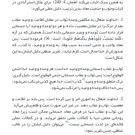
به همین سبک اثبات می‌کند (همان، 4: 240). برای مثال استرآبادی در
اثبات وجوب و حتمیت معاد بدین ترتیب، دلیل عقلی می‌آورد:
1. «خداوند متعال به مکلفین وعده ثواب در مقابل اطاعت و وعید عقاب
بعد از مرگ را در مقابل معصیت داده، و هر دو (وعده و وعید) را جسمانی
قرار داده است [وعده و وعید جسمانی داده است]، همچنان که در آیه
>کُلَّما نَضِجَتْ جُلُودُهُمْ بَدَّلْناهُمْ جُلُوداً< (نساء: 56) فرموده است؛ پس
معاد واجب و حتمی است به سبب وفاء به وعده و وعید، تا کذب، که
صدورش از خدا محال است، لازم نیاید». تقریر منطقی دلیل ایشان به این
شکل است:
ثواب و عقاب جسمانی وعده و وعید خداست؛ هر وعده و وعید خدا حتمی
الوقوع است؛ پس ثواب و عقاب جسمانی حتمی الوقوع است. دلیل کبری:
[8]
ترک متعلق وعده و وعید
کذب است؛ خدا هیچ کذبی مرتکب نمی‌شود؛
پس خدا خلاف وعده و وعید را مرتکب نمی‌شود.
2. خداوند متعال به اموری امر و نهی کرده است. پس باید بر اطاعت و
معصیت، ثواب و عقاب دهد. در غیر این صورت عبث و ظلم پیش می‌آید.
این ثواب و عقاب تنها در فرض معاد جسمانی ممکن است؛ زیرا معاد
روحانی محض تنها با کمالات علمی تحقق می‌یابد، و در کمالات عملی
[9]
فائده‌ای جز لذت جسمانی نیست.
می‌توان دلیل ایشان را در قالب
منطقی، چنین تقریر نمود: