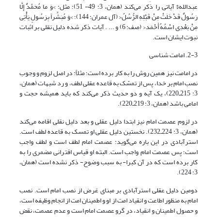
عبدالله$ آیاتی را ذکر می‌کند (همان، 3: 49- 51)؛ مثل: >وَ ما مُحَمَّدٌ إِلَّا
رَسُولٌ قَدْ خَلَتْ مِنْ قَبْلِهِ الرُّسُلُ< (آل عمران: 144)؛ >وَ مُبَشِّراً بِرَسُولٍ یَأْتِی
مِنْ بَعْدِی اسْمُهُ أَحْمَد< (صف: 6) و ... . آیات ذکر شده دلیل نقلی بر اثبات
نبوت ایشان است.
2-3. امامت شناسی
در امامت نیز همین روش را به کار برده است؛ مثلاً: در اصل لزوم و وجوب
نصب امام بر خدا، پس از تمسّک به قاعده عقلی لطف، و رد شبهات (همان،
3: 215ـ220)، یک آیه و دو حدیث ذکر می‌کند که باید همیشه حجت و
امامی باشد (همان، 3: 219ـ220).
در لزوم عصمت امام نیز ابتدا دلیل عقلی و بعد دلیل نقلی اقامه می‌کند
(همان، 3: 224ـ232). نخستین دلیل عقلی او تمسک به قاعده لطف است.
استرآبادی در این باره می‌گوید: عصمت امام لطف است و لطف واجب
است؛ پس عصمت امام واجب است. البته او قیاس اقترانی مضمری را به
کار برده است که در آن کبرا- به سبب وضوح- ذکر نشده است (همان،
3: 224).
دومین دلیل عقلی استرآبادی بر مبنای غرض از نصب امام است. نصب
امام به منظور اطاعت و انقیاد امت از او و اطمینان امت از انجام وظیفه است،
و حصول اطمینان و انقیاد، در گرو عصمت امام است و عدم عصمت، نقض