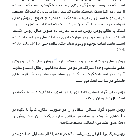
است که خصوصیت و ویژگی پاره‌ای از مباحث به گونه‌ای است که استفاده
از عقل در آنها ممکن نیست؛ مانند تفاصیل معاد. بدین ترتیب اگر محققی
در این گونه مسائل از نقل استفاده کند، عملکرد او خروج از روش عقلی
نخواهد بود. قید «غالباً» بدان جهت است که استناد به نقل در موارد
اندک با عقلی بودن روش منافات ندارد. به عنوان مثال روش «کشف
المراد»، عقلی است ولی در موارد نادری به ادله نقلی نیز استناد کرده
است؛ مانند اثبات توحید و وقوع معاد (نک: علامه حلی، 1413، 291، 405-
406).
[1]
روش عقلی دو شاخه بارز و برجسته دارد:
روش عقلی کلامی و روش
عقلی فلسفی. وجه اشتراک هر دو در استفاده غالبی از عقل است و تفاوت
آن دو، در استفاده کردن یا نکردن از مفاهیم، مسایل و پیش فرض‌های
فلسفی در مباحث اعتقادی است.
روش نقل گرا، مسائل اعتقادی را در صورت امکان؛ غالباً با تکیه بر
استدلال نقلی بیان می‌کند.
روش شهود گرا، مسائل اعتقادی را در صورت امکان، غالباً با تکیه بر
یافته‌های شهودی و مفاهیم عرفانی بیان می‌کند. این سه روش را
روش‌های اعتقادی (الهیاتی) بسیط می‌نامیم.
روش مرکب یا تلفیقی روشی است که در همه یا غالب مسایل اعتقادی، در