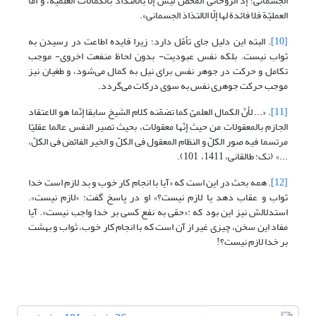
الجسمانی؛ إذ الروحانی المحض لیس إلّا بالالتذاذ بالکمالات العلمیّة، و أمّا
العملیّة فلا فائدة لها إلّا الالتذاذ الجسمانی».
[10]
. البته این دلیل جای تأمّل دارد؛ زیرا فایده اطاعت در رسیدن به
ثواب نیست. بلکه نفس عبودیت- بدون لحاظ منفعت اخروی- موجب
تکامل و حرکت در جوهر نفس برای نیل به کمال می‌شود، و طغیان نیز
موجب حرکت جوهری نفس به سوی درکات می‌گردد.
[11]
. «... لأنّ الکمال‏ العلمیّ‏ کما تضمّنه کلام الشیخ سابقا إنّما هو الاعتقاد
الجازم بالمعقولات من حیث إنّها معقولات، بحیث تصیر النفس عالما عقلیّا
مرتسما فیه صور الکلّ و النظام المعقول فی الکلّ و الخیر الفائض فی الکلّ،
...» (نک: طالقانی، 1411، ‏ 101).
[12]
. همه بحث در این است که «آیا با انجام کار خوب و بد لازم است خدا
ثواب و عقاب دهد یا لازم نیست؟» او در پاسخ گفت: «لازم نیست».
استدلالش نیز این بود که :«حقی به نفع کسی بر خدا واجب نیست». آیا
مفاد این سخن، چیزی غیر از آن است که با انجام کار خوب، ثواب و بهشت
بر خدا لازم نیست؟!