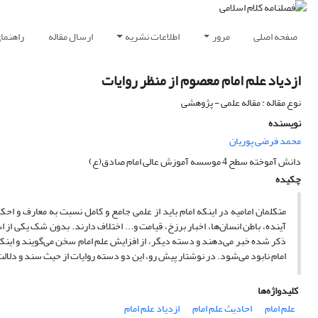
صفحه اصلی
مرور
اطلاعات نشریه
ارسال مقاله
راهنما
ازدیاد علم امام معصوم از منظر روایات
نوع مقاله : مقاله علمی - پژوهشی
نویسنده
محمد فرضی پوریان
دانش آموخته سطح 4 موسسه آموزش عالی امام صادق(ع)
چکیده
‏متکلمان امامیه در اینکه امام باید از علمی جامع و کامل نسبت به معارف و اح
آینده، باطن انسان‌ها، اخبار برزخ، قیامت و... اختلاف دارند. بدون شک یکی از 
ذکر شده خبر می‌دهند و دسته دیگر، از افزایش علم امام سخن می‌گویند و اینکه
امام نابود می‌شود. در نوشتار پیش رو، این دو دسته روایات از حیث سند و دل
کلیدواژه‌ها
علم امام
احادیث علم امام
ازدیاد علم امام