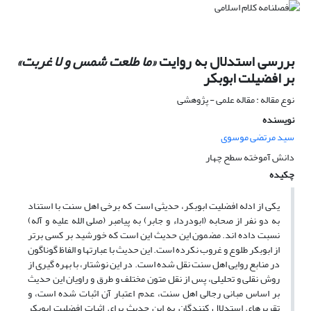
بررسی استدلال به روایت
«ما طلعت شمس و لا غربت»
بر افضیلت ابوبکر
نوع مقاله : مقاله علمی - پژوهشی
نویسنده
سید مرتضی موسوی
دانش آموخته سطح چهار
چکیده
یکی از ادله‎ افضلیت ابوبکر، حدیثی است که برخی اهل سنت با استناد
به دو نفر از صحابه (ابودرداء و جابر) به پیامبر (صلی الله علیه و آله)
نسبت داده ‎اند. مضمون این حدیث این است که خورشید بر کسی برتر
از ابوبکر طلوع و غروب نکرده است. این حدیث با عبارت‎ها و الفاظ گوناگون
در منابع روایی اهل سنت نقل شده است. در این نوشتار، با بهره ‎گیری از
روش نقلی و تحلیلی، پس از نقل متون مختلف و طرق و راویان این حدیث
بر اساس مبانی رجالی اهل سنت، عدم اعتبار آن اثبات شده است، و
تقریرهای استدلال کنندگان به این حدیث برای اثبات افضلیت ابوبکر