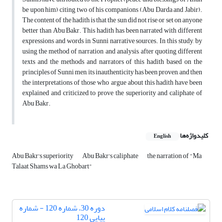
be upon him) citing two of his companions (Abu Darda and Jabir).
The content of the hadith is that the sun did not rise or set on anyone
better than Abu Bakr. This hadith has been narrated with different
expressions and words in Sunni narrative sources. In this study, by
using the method of narration and analysis, after quoting different
texts and the methods and narrators of this hadith based on the
principles of Sunni men, its inauthenticity has been proven, and then
the interpretations of those who argue about this hadith have been
explained and criticized to prove the superiority and caliphate of
Abu Bakr.
کلیدواژه‌ها
English
Abu Bakr's superiority
Abu Bakr's caliphate
the narration of "Ma
Talaat Shams wa La Ghobart"
دوره 30، شماره 120 - شماره
پیاپی 120