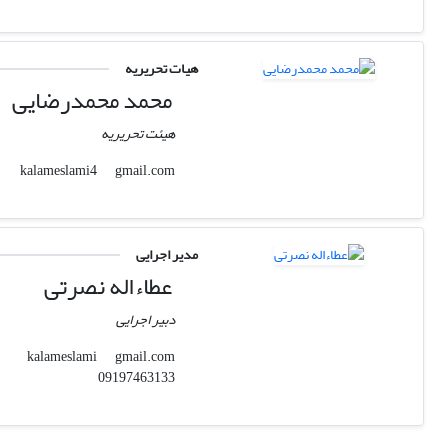
هیات تحریریه
محمد محمدرضایی
هیئت تحریریه
gmail.com
kalameslami4
مدیر اجرایی
عطاءاله نصرتی
دبیر اجرایی
gmail.com
kalameslami
09197463133