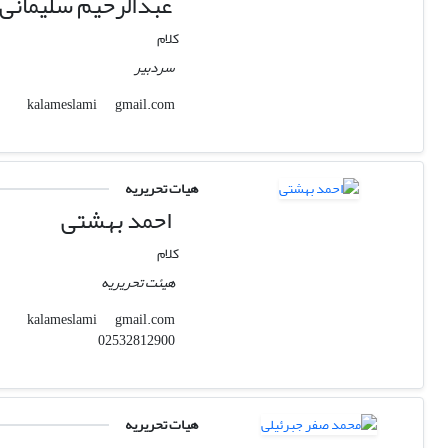
عبدالرحیم سلیمانی 
کلام
سردبیر
gmail.com
kalameslami
هیات تحریریه
احمد بهشتی
کلام
هیئت تحریریه
gmail.com
kalameslami
02532812900
هیات تحریریه