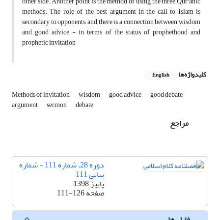
other side. Another point is the method of using the three Qur'anic
methods. The role of the best argument in the call to Islam is
secondary to opponents, and there is a connection between wisdom
and good advice - in terms of the status of prophethood and
prophetic invitation
کلیدواژه‌ها
English
Methods of invitation
wisdom
good advice
good debate
argument
sermon
debate
مراجع
دوره 28، شماره 111 - شماره
پیاپی 111
پاییز 1398
صفحه
111-126
فایل ها