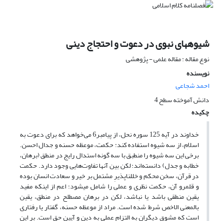
شیوه‎های نبوی در دعوت و احتجاج دینی
نوع مقاله : مقاله علمی - پژوهشی
نویسنده
احمد شجاعی
دانش آموخته سطح 4
چکیده
‏خداوند در آیه 125 سوره نحل، از پیامبر6 می‌خواهد که برای دعوت به
اسلام، از سه شیوه استفاده کند: حکمت، موعظه حسنه و جدال احسن.
برخی این سه شیوه را منطبق با سه گونه استدال رایج در منطق (برهان،
خطابه و جدل) دانسته‌اند؛ لکن بین آنها تفاوت‌هایی وجود دارد. حکمت
در قرآن، سخن محکم و خلل‎ناپذیرِ مشتمل بر خیر و سعادت انسان بوده
و قلمرو آن، حکمت نظری و عملی را شامل می‏شود؛ اعم از اینکه مفید
یقین منطقی باشد یا نباشد، لکن در برهان مصطلح در منطق، یقین
بالمعنی الاخص شرط شده است. مراد از موعظه حسنه، گفتار یا رفتاری
است که مشوق دیگران به التزام عملی به دین و آیین حق است. بر این