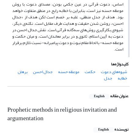
اساس، دعوت قرآنی در عین حِکمی بودن، مصداق دعوت با روش
موعظه حسنه نیز است، بنابراین با خطابه رایج در منطق متفاوت خواهد
بود. هدف از جدل منطقی، غلبه بر خصم است لکن هدف از «جدال
احسن»، روشن شدن حقیقت و هدایت طرف مقابل است. نکته‌ی دیگر،
شیوه‌ی بکارگیری روش‌های سه‌گانه قرآنی است. نقش جدال احسن در
دعوت به آیین اسلام، ثانوی و در برابر معاندان است، و میان حکمت و
موعظه حسنه- با لحاظ مقام نبوت و دعوت پیامبرانه- نسبت تلازم برقرار
است.
کلیدواژه‌ها
شیوه‌های دعوت
حکمت
موعظه حسنه
جدال احسن
برهان
خطابه
جدل
عنوان مقاله
English
Prophetic methods in religious invitation and
argumentation
نویسنده
English