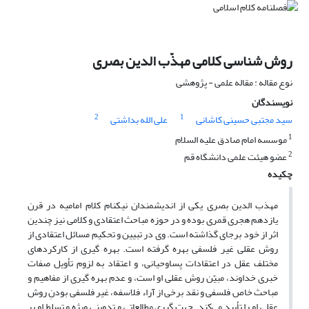
روش شناسی کلامی مهذّب الدین بصری
نوع مقاله : مقاله علمی - پژوهشی
نویسندگان
2
1
سید مجتبی حسینی کاشانی
علی الله بداشتی
1
موسسه امام صادق علیه السلام
2
عضو هیئت علمی دانشگاه قم
چکیده
مهذب الدین بصری یکی از اندیشمندان نیکنام کلام امامیه در قرن
یازدهم هجری قمری بوده و در حوزه مباحث اعتقادی و کلامی نیز چندین
اثر از خود برجای گذاشته است. وی در تبیین و تحکیم مسائل اعتقادی از
روش عقلی غیر فلسفی بهره گرفته است. بهره گیری از کارکردهای
مختلف عقل در اعتقادات پساوحیانی، و اعتقاد به لزوم تأویل صفات
خبری خداوند، مبیّن روش عقلی او است، و عدم بهره گیری از مفاهیم و
مباحث خاص فلسفی و نقد برخی از آراء فلاسفه، غیر فلسفی بودنِ روش
عقلی او را تأیید می‌کند. جهت گیری مطالعاتی و تدوینی ویژه و تسلط او بر