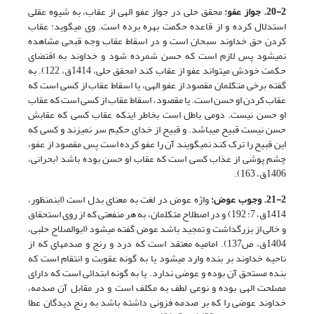
20-2. جواز عفو:
محقق حلی در جواز عفو الهی از عقاب، به شیوه عقلی
استدلال کرده و از قاعده حکمت بهره برده است. وی می­گوید: عقاب
کردن حق خداوند سبحان است و در اسقاط عقاب وجه قبحی مشاهده
نمی­شود پس لازم است که حسن شمرده شود و خداوند به اقتضای
حکمت خودش می­تواند عفو از عقاب کند (محقق حلی، 1414ق، 122). به
گفته برخی متکلمان مقصود از عفو الهی، یا اسقاط عقاب از کسی است که
عقاب کردن او حسن است. یا مقصود، اسقاط عقاب از کسی است که عقاب
او حسن نیست. دومی باطل است بخاطر اینکه عقاب کسی که عقابش
حسن نیست قبیح می­باشد. و قبیح از خدای حکیم سر نمی­زند و کسی که
این قبیح را ترک کند نمی­گویند آن را عفو کرده است پس مقصود از عفو،
چشم پوشی از عذاب کسی است که عقاب او حسن بوده باشد (بحرانی،
1406ق، 163).
21-2. وجوب عوض:
واژه عوض در لغت به معنای بدل است (ابن­منظور،
1414ق، 7: 192) و در اصطلاح متکلمان، به هر منفعتی که از روی استحقاق
و خالی از بزرگداشت و تمجید باشد عوض گفته می­شود (ابوالصلاح حلبی،
1404ق، ص137). امامیه معتقد است که درد و رنج و صدمه­ای که از
ناحیه خداوند بر بنده وارد می­شود یا به گونه عقوبت و انتقام است که
بنده مستحق آن بوده و عوضی ندارد. یا به گونه ابتدائی است که دارای
مصلحت الهی بوده و نوعی لطف به مکلف است و در مقابل آن صدمه،
خداوند عوضی را که بر صدمه فزونی داشته باشد به رنج دیدگان عطا