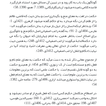
گوناگون یک باب به کار رود و در تبیین آن مسائل مورد استناد قرارگیرد
قاعده کلامی نامیده می­شود (ربانی­گلپایگانی، 1389، 7؛ همو، 1390، 58)
حکمت در لغت به معنای منع و نگه­داری است و بدان جهت که قاضی، ظالم
را از ظلم کردن نگه می­دارد به او حاکم گفته می­شود (ازهری، 1421ق، 1:
54)، و بخاطر اینکه انسان را از جهل باز می­دارد بدان حکمت می­گویند (ابن­
فارس، 1404ق، 2: 91). به گفته راغب اصفهانی اصل حَکَمَ منع و جلوگیری
برای اصلاح است بخاطر همین، به لجام چهارپایان که حیوان را نگه می
دارد حکمة­الدابة می­گویند (راغب اصفهانی، 1412ق، 248)، به همین جهت
راغب می­گوید: حکمت از خدای تعالی یعنی معرفت اشیاء و ایجاد آن­ها در
نهایت اِحکام و اِتقان (راغب اصفهانی، 1412ق، 249).
از مجموع معانی ذکر شده به دست می­آید که حکمت به معنای علم تام و
فعل تام و مستحکم است (ر.ک: زنوزی، 1982م، 454). از همین­رو حکمت
به دو گونه قابل تقسیم است. یا حکمت علمی است که برترین معلومات
نسبت به برترین علوم است. یا حکمت فعلی است که به معنای انجام فعل
در نهایت اتقان و استواری می­باشد (رازی، 1406ق، 279؛ علامه حلی، 1382،
54)
در اصطلاح متکلمان حکیم کسی است که فعل قبیح از او صادر نمی­شود و
اخلال به واجب نمی­کند (حمصی رازی­، 1412ق، 1: 160؛ نصیرالدین طوسی،
1407ق، 198؛ محقق حلی، 1414ق، 88؛ بحرانی، 1406ق، 111)