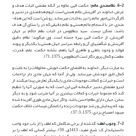
6-2. نظام­مندی عالم:
حکمت الهی علاوه بر آنکه مقتضی اثبات هدف و
غرض خداوند در آفرینش عالم هستی است، لزوم هدف­مندی در تدبیر و
کارگردانی امور عالم را نیز به اثبات می­رساند. روشن است که این هدف­
مندی، جز با انسجام عالم هستی و نظم دقیقی که در راستای آن هدف
باشد، ممکن نیست. سید بن­طاووس در اثبات نظم حاکم بر جهان
آفرینش، از حکمت الهی بهره جسته است. وی می­گوید: نظام دقیق
آفرینش و شگفتی­های آن و رابطه سراسر جهان هستی با یکدیگر و پیوند
فوائد و وجود­ باطنی و ظاهری آن­ها باهم، نشانه حکمت، علم، قدرت،
عظمت و کمال پروردگار است (ابن­طاووس، 1375، 71).
به عبارت دیگر، خداوند به اقتضای حکمت خویش، مخلوقات را به غایت و
کمال لایق خودشان می­رساند. ولی از آنجا که جهان مادی دار تزاحمات
است و خیرات و کمالات موجودات مادی با یکدیگر تعارض پیدا می­کنند از
این­رو مقتضای تدبیر حکیمانه الهی این است که به صورتی آن­ها را تنظیم
کند که مجموعا خیرات و کمالات بیشتری بر آن­ها مترتب شود و به دیگر
سخن، جهان دارای نظام احسن باشد. و اگر جهان مادی طوری آفریده شده
بود که پیدایش و رشد موجودات زنده را ناممکن می­ساخت خلاف حکمت
می­بود (مصباح یزدی، 1375، 3: 37).
7-2. وجوب لطف:
گذشته از برخی متکلمان که لطف را از باب جود واجب
دانسته­اند(ر.ک: شیخ مفید، 1413ق، 59)، بیشترِ کسانی که لطف را بر