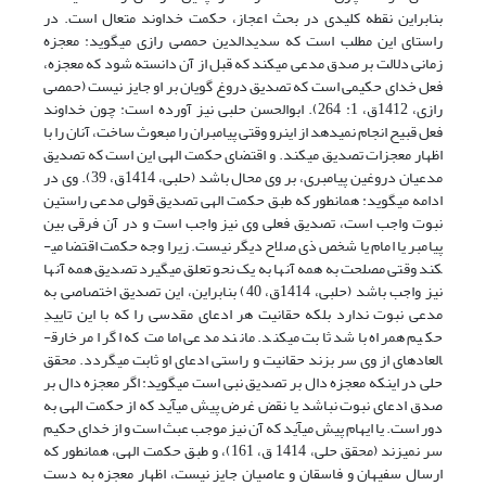
بنابراین نقطه کلیدی در بحث اعجاز، حکمت خداوند متعال است. در
راستای این مطلب است که سدیدالدین حمصی رازی می­گوید: معجزه
زمانی دلالت بر صدق مدعی می­کند که قبل از آن دانسته شود که معجزه،
فعل خدای حکیمی است که تصدیق دروغ گویان بر او جایز نیست (حمصی
رازی، 1412ق، 1: 264). ابوالحسن حلبی نیز آورده است: چون خداوند
فعل قبیح انجام نمی­دهد از این­رو وقتی پیامبران را مبعوث ساخت، آنان را با
اظهار معجزات تصدیق می­کند. و اقتضای حکمت الهی این است که تصدیق
مدعیان دروغین پیامبری، بر وی محال باشد (حلبی، 1414ق، 39). وی در
ادامه می­گوید: همانطور که طبق حکمت الهی تصدیق قولی مدعی راستین
نبوت واجب است، تصدیق فعلی وی نیز واجب است و در آن فرقی بین
پیامبر یا امام یا شخص ذی صلاح دیگر نیست. زیرا وجه حکمت اقتضا می­
کند وقتی مصلحت به همه آن­ها به یک نحو تعلق می­گیرد تصدیق همه آن­ها
نیز واجب باشد (حلبی، 1414ق، 40) بنابراین، این تصدیق اختصاصی به
مدعی نبوت ندارد بلکه حقانیت هر ادعای مقدسی را که با این تاییدِ
حکیم همراه باشد ثابت می­کند. مانند مدعی امامت که اگر امر خارق­
العاده­ای از وی سر بزند حقانیت و راستی ادعای او ثابت می­گردد. محقق
حلی در اینکه معجزه دال بر تصدیق نبی است می­گوید: اگر معجزه دال بر
صدق ادعای نبوت نباشد یا نقض غرض پیش می­آید که از حکمت الهی به
دور است. یا ایهام پیش می­آید که آن نیز موجب عبث است و از خدای حکیم
سر نمی­زند (محقق حلی، 1414 ق، 161)، و طبق حکمت الهی، همانطور که
ارسال سفیهان و فاسقان و عاصیان جایز نیست، اظهار معجزه به دست