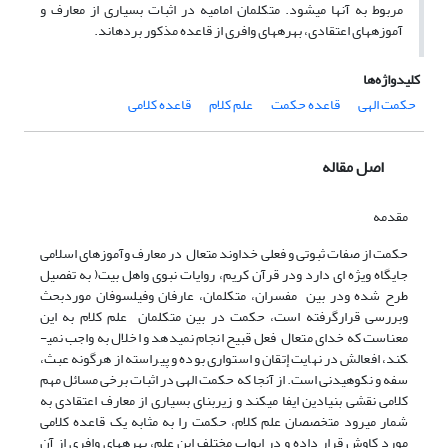
مربوط به آن­ها می­شود. متکلمان امامیه در اثبات بسیاری از معارف و
آموزه­های اعتقادی، بهره­های وافری از قاعده مذکور برده­اند.
کلیدواژه‌ها
حکمت الهی
قاعده حکمت
علم کلام
قاعده کلامی
اصل مقاله
مقدمه
حکمت از صفات ثبوتی و فعلی خداوند متعال در معارف وآموزهای اسلامی
جایگاه ویژه ای دارد ودر قرآن کریم، روایات نبوی واهل بیت( به تفصیل
طرح شده ودر بین مفسران، متکلمان، عارفان وفیلسوفان موردبحث
وبررسی قرارگرفته است، حکمت در بین متکلمان علم کلام به این
معناست که خدای متعال فعل قبیح انجام نمی­دهد و اخلال به واجب نمی­
کند، افعالش در نهایت إتقان و استواری بوده و پیراسته از هرگونه عبث،
سفه و نکوهیدنی است. از­ آنجا که حکمت الهی در اثبات برخی مسائل مهم
کلامی نقشی بنیادین ایفا می­کند و زیربنای بسیاری از معارف اعتقادی به
شمار می­رود متخصصان علم کلام، حکمت را به مثابه یک قاعده کلامی
مورد کاوش قرار داده و در ابواب مختلف این علم، بهره­های وافری از آن