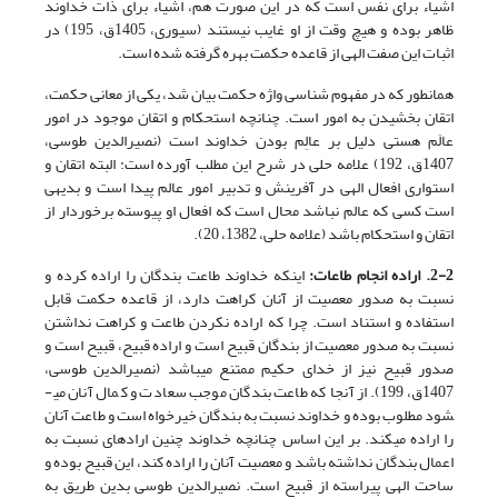
اشیاء برای نفس است که در این صورت هم، اشیاء برای ذات خداوند
ظاهر بوده و هیچ وقت از او غایب نیستند (سیوری، 1405ق، 195) در
اثبات این صفت الهی از قاعده حکمت بهره گرفته شده است.
همانطور که در مفهوم شناسی واژه حکمت بیان شد، یکی از معانی حکمت،
اتقان بخشیدن به امور است. چنانچه استحکام و اتقان موجود در امور
عالَم هستی دلیل بر عالِم بودن خداوند است (نصیرالدین طوسی،
1407ق، 192) علامه حلی در شرح این مطلب آورده است: البته اتقان و
استواری افعال الهی در آفرینش و تدبیر امور عالم پیدا است و بدیهی
است کسی که عالم نباشد محال است که افعال او پیوسته برخوردار از
اتقان و استحکام باشد (علامه حلی، 1382، 20).
2-2. اراده انجام طاعات:
اینکه خداوند طاعت بندگان را اراده کرده و
نسبت به صدور معصیت از آنان کراهت دارد، از قاعده حکمت قابل
استفاده و استناد است. چرا که اراده نکردن طاعت و کراهت نداشتن
نسبت به صدور معصیت از بندگان قبیح است و اراده قبیح، قبیح است و
صدور قبیح نیز از خدای حکیم ممتنع می­باشد (نصیرالدین طوسی،
1407ق، 199). از آنجا که طاعت بندگان موجب سعادت و کمال آنان می­
شود مطلوب بوده و خداوند نسبت به بندگان خیرخواه است و طاعت آنان
را اراده می­کند. بر این اساس چنانچه خداوند چنین اراده­ای نسبت به
اعمال بندگان نداشته باشد و معصیت آنان را اراده کند، این قبیح بوده و
ساحت الهی پیراسته از قبیح است. نصیرالدین طوسی بدین طریق به