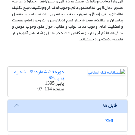
الهی، اراده انجام طاعات، صفت صدق الهی، حسن افعال خداوند، غرض­
مندی افعال الهی، نظام­مندی عالم، وجوب لطف، لزوم تکلیف، قبح تکلیف
مالایطاق، نفی إضلال، ضرورت بعثت پیامبران، عصمت انبیاء، تفضیل
پیامبران بر ملائکه، معجزه، جواز نسخ ادیان، ضرورت وجود امام، عصمت
و افضلیت امام، وجوب معاد، ثواب و عقاب، جواز عفو، وجوب عوض و
بطلان احباط کارآیی دارد و متکلمان امامیه در تحلیل و اثبات این آموزه­ها از
قاعده حکمت بهره جسته­اند.
دوره 25، شماره 99 - شماره
پیاپی 99
پاییز 1395
صفحه
97-114
فایل ها
XML