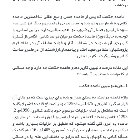
برده­اند.
قاعده حکمت که پس از قاعده حسن و قبح عقلی شاخص­ترین قاعده
کلامی به شمار می­رود و پایه و اساس برخی قواعد مهم دیگر نیز تلقی می­
شود، از این­رو بحث از آن ضرورت و اهمیت بالایی دارد. بر این اساس، با
توجه به جایگاه ویژه قاعده حکمت در میان قواعد کلامی، آگاهی از گستره
کاربردی آن می­تواند در شناخت آثار و فواید مختلف آن در مقام فهم
پژوهش­های اعتقادی مفید افتد و پیامدهای ارزشمند آن در قلمرو مباحث
کلامی روشن گردد. کاربردهایی
این مقاله درصدد تبیین کاربردهای قاعده حکمت چه دارد و چه مسائلی
از کلام امامیه مبتنی بر آن است؟
1. تعریف و تبیین قاعده حکمت
واژه قاعده در لغت، به معنای بنیان و پایه برای چیزی است که در بالای آن
قرار می­گیرد (طریحی، 1375ش، 3: 129)، ودر اصطلاح قاعده قضیه­ای کلیه
است که مشتمل بر تمام جزئیات موضوع خود باشد (تهانوی، 1996م، 2:
1295). فاضل مقداد قاعده را مرادف اصل و قانون می­داند. در نظر وی،
قاعده به امری کلی گفته می­شود که منطبق بر جزئیات بسیاری باشد و
احکام جزئیات بواسطه آن تبیین گردد (سیوری، 1405ق، 16). هرگاه یک
مسأله کلامی به گونه­ای باشد که درابواب مختلف این علم، یا در مسائل