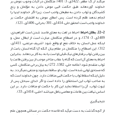
می­کند (ر.ک: مظفر، 1422ق، 3: 401). متکلمان در اثبات وجوب عوض بر
خداوند آورده­اند طبق حکمت الهی عوض دادن به مؤلِمان و رنج
کشیدگان و ثواب دادن به مطیعان واجب است. زیرا اگر خداوند این­ها را
انجام ندهد ظلم کرده است. پس اعطای عوض به اقتضای حکمت بر
خداوند واجب است (محقق حلی، 1414ق، 301؛ بحرانی، 1406ق، 121).
22-2. بطلان احباط:
احباط در لغت به معنای فاسد شدن است (فراهیدی،
1409ق، 3: 174)، و در اصطلاح متکلمان عبارت است از ابطال عمل، و
اینکه عمل انسان به خلاف نفع او واقع شود (شریف مرتضی، 1411ق،
312). این اصطلاح را متکلمان در مقام بیان آنکه آیا گناه انسان باعث از
بین رفتن ثواب رفتارهای نیک قبلی او است یا نه، به کار برده­اند. بنابراین
احباط به معنای آن است که گناه یا عقاب متاخر موجب از بین رفتن طاعت یا
ثواب متقدم ­شود (علامه حلی، 1382، 272) به بیان برخی متکلمان، کسی
که مستحق ثوابی شده است، ثواب او ساقط نمی­شود و منتفی نمی­گردد. به
دلیل اینکه اسقاط ثواب با حکمت الهی منافات دارد. چون خداوند است که
به صاحب ثواب این استحقاق را داده است و اگر خدای سبحان پس از
ثبوت ثواب، آن را اسقاط نماید این کار با حکمت او منافات دارد. بر این
اساس تهافت بین طاعات و معاصی باطل می­باشد (حلبی، 1414ق، 33).
نتیجه­گیری
از آنچه گذشت به دست می­آید که قاعده حکمت در مسائلی همچون علم