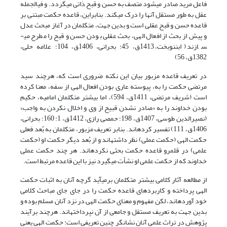
فاعل مرید صادر می­شود متصف به حسن و قبح ذاتی می­گردد. و فی­الجمله
عقل به طور مستقل آن­ها را درک می­کند. بنابراین، قاعده حکمت مبتنی بر
قاعده حسن و قبح عقلی است و بدین جهت، متکلمان در آغاز مبحث عدل
و پیش از بحث از افعال الهی، بحث عقلی بودن حسن و قبح را مطرح می­
سازند (ابن­نوبخت، 1413ق، 45؛ بحرانی، 1406ق، 104؛ علامه حلی،
1382ق، 56)
در تعریف قاعده مزبور بیان این نکته ضروری است که، هرچند سید
مرتضی حکمت را به، پیوسته عاری بودن افعال الهی از سفه، معنا کرده
است (شریف مرتضی، 1411ق، 594)، اما بیشتر متکلمان امامیه، حکیم
بودن خداوند را به «صادر نشدن قبیح از وی و اخلال نکردن به واجب»
(نصیرالدین طوسی، 1407ق، 198؛ حمصی رازی، 1412ق، 1: 160؛ بحرانی،
1406ق، 111) تفسیر کرده­اند. بنابر تعریف مزبور، متکلمان به بُعد فعلی
حکمت الهی (حکمت عملی) نظر داشته­اند و از بُعد دیگر حکمت او (حکمت
علمی) در قلمرو قاعده حکمت بحثی نکرده­اند. هر چند حکمت عملی
خداوند که از حکمت علمی او نشأت می­گیرد نیز با این قاعده مرتبط است.
از مطالعه آثار کلامی بیشتر متکلمان برمی­آید گرچه آنان به اثبات حکمت
الهی پرداخته و کاربردهای قاعده حکمت را در جای جای مباحث کلامی
خود آورده­اند، لکن مفهوم و معنای حکمت الهی در نزد آنان مسلم بوده و
بدین جهت به تعریف مستقل و جامعی از آن نپرداخته­اند. هرچند برآیند
پژوهش در تراث علمی آنان نشانگر چنین تعریفی است: حکمت الهی یعنی