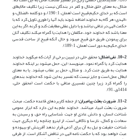
ضلال به معنای خلق ضلال و کفر در بندگان نیست زیرا تکلیف مالایطاق
است که بر خدای حکیم قبیح است (همان، 1: 190)، و دو کلمه «الضلال» و
«الهدی» هر گاه به خداوند اضافه شوند باید آن­ها را طوری تاویل کرد که با
حکمت الهی در تنافی نباشد و با دلیل عقلی مطابقت کند و گرنه، اگر به این
معنا باشد که خداوند خود، مکلفان را هدایت یا گمراه می­کند تکلیف آنان
برای پیمودن طریق حق قبیح می­بود و حال آنکه قبیح از ساحت قدسی
خدای حکیم به دور است (همان، 1: 189).
10-2. نفی اضلال:
محقق حلی در تبیین برخی از آیات که می­گوید خداوند
هدایت کرد یا گمراه نمود، می­نویسد: این، حمل می­شود بر اینکه خداوند
هدایت به طریق جنت کرد. و ضلال، حمل بر عقاب می­شود. یا به معنای
ابطال عمل است و جایز نیست که تفسیر به این شود که خداوند بنده­ای
را گمراه کرد زیرا چنین تفسیری منافی با حکمت است (محقق حلی،
1414ق، 91).
11-2. ضرورت بعثت پیامبران:
از جمله کاربردهای قاعده حکمت، مبحث
ضرورت بعثت انبیاء می­باشد. خداوند علم به این دارد که ابزار عمومی
شناخت انسان، و دانش عادی او جهت شناسایی راه حق، و رسیدن به
سعادت و کمال، نارسا و ناکافی است، از این­رو چنانچه راه دیگری جهت
شناخت حقیقت و نیل به آن برای آدمی قرار ندهد آفرینش او بیهوده و
عبث خواهد بود که با حکمت تامه الهی در تناقض آشکار است. از طرفی