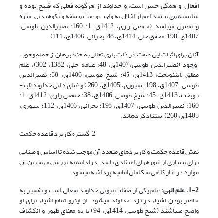
افعال او همگی حسن است، و خداوند از هرگونه فعلی که قبیح بوده و
شایسته وی نباشد اعم از اخلال به واجب و عبث و سفه و نکوهیدنی، منزه
و مصون می­باشد (حمصی رازی­، 1412ق، 1: 160؛ نصیرالدین طوسی،
1407ق، 198؛ محقق حلی، 1414ق، 88؛ بحرانی، 1406ق، 111)
آنان برای اثبات این صفت در ذات باری تعالی به چند برهان از جمله وجوب­
وجود (نصیرالدین طوسی، 1407ق، 48؛ علامه حلی، 1382، 302)، علم
مطلق (ابن­نوبخت، 1413ق، 45؛ شیخ طوسی، 1406ق، 38؛ نصیرالدین
طوسی، 1407ق، 198؛ سیوری، 1405ق، 260) و غنای ذاتی خداوند (ابن­
نوبخت، 1413ق، 45؛ شیخ طوسی، 1406ق، 38؛ حمصی رازی، 1412ق، 1:
160؛ نصیرالدین طوسی، 1407ق، 198؛ بحرانی، 1406ق، 112؛ سیوری،
1405ق، 260) استناد کرده­اند.
2. گستره کاربرد قاعده حکمت
نقش قاعده حکمت و کاربردهای متعدد آن موجب شده تا اساس و مبنایی
برای بسیاری از آموزه­های اعتقادی باشد. در ادامه به بررسی مهم­ترین آن
موارد در آثار کلامی متکلمان امامیه پرداخته می­شود.
1-2. علم الهی:
علم یکی از صفات ثبوتی خداوند متعال است و تفسیر به
حاضر بودن اشیاء در نزد خداوند می­شود. از این­رو تمام اشیاء برای او
واضح می­باشند (شیخ طوسی، 1414ق، 94) یا به معنای ظهور و انکشاف