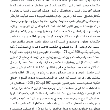
خداوند واجب می­دانند از قاعده حکمت استفاده کرده­اند. به مقتضای
حکیمانه بودن افعال الهی، تکلیف باید غرض معقولی داشته باشد که با
هدف آفرینش انسان هماهنگ باشد. هدف آفرینش انسان، تعالی و
تکامل معنوی است که از طریق انجام تکالیف الهی به دست می­آید. حال اگر
انجام دادن کاری از جانب خداوند، بدون آنکه به مرز إلجاء و إجبار برسد،
در تحقق هدف مزبور تاثیر داشته باشد، انجام دادن آن کار، واجب و لازم
خواهد بود. زیرا فاعل حکیم همه تدابیر معقول و میسوری را که در تحقق
هدف او دخالت دارد، به کار خواهد گرفت و چون لطف، از جمله تدابیر
حکیمانه معقول و میسوری است که در تحقق یافتن هدف تکلیف موثر
است، انجام دادن آن به مقتضای حکمت، واجب و ضروری می­باشد (ر.ک:
ربانی گلپایگانی، 1390ش، 71). ابوالصلاح حلبی در وجه وجوب لطف آورده
است: لطف واجب است چون تمایزی بین قبح منع آن، با قبح منع از تمکین
مکلف نیست. از این رو طبق حکمت، بر خداوند واجب است لطف را در حق
بندگان انجام دهد (ابوالصلاح حلبی، 1404ق، 122) تا اینکه غرض از فعل
الهی حاصل شود و طاعت بندگان صورت پذیرد. پس اگر لطف واجب
نباشد نقض غرض است که خود امر قبیحی است و صدور قبیح از خدای
حکیم منتفی است (نصیرالدین طوسی، 1407ق، 20 و 205). متکلمان در
اثبات لطف، که آن را مصلحت دینی نیز می­نامند از این قاعده بهره برده­
اند. از نظر آنان لطف به این علت که مکلف را به طاعت نزدیک می­کند، او را
به غرض شارع سوق می­دهد. و هیچ وجه قبحی در آن نیست و هر آنچه
چنین باشد به اقتضای حکمت الهی واجب است. بخاطر اینکه داعی حکمت،
متعلق به خداوند بوده و صوارف(امور بازدارنده) از او منتفی هستند. و