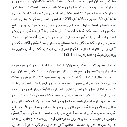
بعثت پیامبران امری حسن است و طبق گفته متکلمان، امر حسن بر
خداوند منان واجب است. بنابراین بعثت انبیاء حسن است زیرا بعثت را
خداوند حکیم انجام داده است که از هر قبیحی منزه می­باشد (ر.ک: حلبی،
1414ق، 39؛ سیوری، 1405ق، 296). فیاض لاهیجی می­گوید: وقتی ثابت
شد که ما و همه مخلوقات، خالق و صانعی متعالی و حکیم داریم، بر صانع
حکیم جایز نیست که شاهد آفریدگانش باشد و با آنان مباشرت نورزد و
احتیاجات آنان را برآورده نسازد. از این­رو در بین آفریده­های خود،
سفیرانی دارد که بندگان را به مصالح و مضار و منافع­شان آگاه می­کند و
آنان را از ناحیه خداوند حکیم امر و نهی می­نماید که از آنان تعبیر به
پیامبران می­شود (لاهیجی، 1383، 356).
12-2. ضرورت عصمت پیامبران:
اعتماد و اطمینان فراگیر مردم به
پیامبران جهت مقبول واقع شدن آنان، مرهون این است که پیامبران الهی
در همه زمان­ها از تمامی گناهان مصون و معصوم باشند تا غرض از بعثت
تحقق یابد. در غیر این صورت، مردم اطمینان لازم را به پیامبر نخواهند
داشت. لذا از عمل به رهنمودهای پیامبران و الگوگیری از آنان در صحنه
عمل بازمی­مانند. در نتیجه، غرض از بعثت که رسیدن به سعادت در
سایه پیروی از پیامبران است، حاصل نخواهد شد. و این با حکمت الهی در
تنافی و تناقض می­باشد. پس، افزون بر تنزیه انبیاء در مقام دریافت و ابلاغ
شریعت، تنزیه آنان از همه قبایح نیز واجب است تا سکونت و آرامش
نفوس مردم نسبت به پیامبران به ارمغان آید. این اعتماد و اطمینان همه
جانبه مردم، جز با عصمت مطلق آنان حاصل نمی­گردد (ر.ک: حلبی،