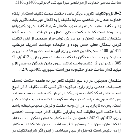
ساحت قدسی خداوند از هر نقصی مبرا می­باشد (بحرانی، 1406ق، 118).
8-2. لزوم تکلیف:
کاربرد دیگر قاعده حکمت مبحث تکلیف است. از اینکه
خداوند متعال در شخصی شرایط تکلیف را به اکمال می­رساند ناگزیر باید
وی را تکلیف نماید. در غیر این­صورت اکمال شرایط تکلیف در وی کاری لغو
و بیهوده است که با حکمت خدای متعال در تهافت است. به گفته
متکلمان، تکلیف، انسان را در معرض ثواب قرار می­دهد. از این­رو تکلیف
کردن بندگان فعلی حسن بوده و حکیمانه می­باشد (شریف مرتضی،
1411ق، 108). سدیدالدین حمصی رازی آورده است: طبق حکمت الهی بر
خداوند واجب است بندگان را تکلیف نماید (حمصی رازی، 1412ق، 1:
305)، بنابراین اگر تکلیف واجب نباشد سوق دادن بندگان به قبیح لازم
می­آید که از ساحت خدای حکیم به دور است (سیوری، 1405ق، 276).
متکلمان همچنین در رد قبح تکلیف کافر نیز به قاعده حکمت تمسک
جسته­اند. حمصی رازی رازی می­گوید: اگر کسی گفت تکلیف کافر قبیح
است، بخاطر این­که کافر، به ثوابی که غرض از تکلیف است دست نمی­یابد
پس تکلیف وی قبیح است، در جواب می­گوییم: تکلیف، فعل خداوند حکیم
است. پس به ناچار باید در آن، وجه حکمت و غرض صحیحی نهفته باشد
تا با حکمت الهی مطابقت کند بنابراین تکلیف کافر عبث نیست (حمصی
رازی، 1412ق، 1: 247). همچنین، تکلیف کافر به ایمان ممکن است. بخاطر
اینکه ایمان حسن است و مقدور کافر می­باشد. و بدین علت که تکلیف کافر
اراده حکیمی است که منزه از قبیح می­باشد، از این­رو اگر شرایط تکلیف در