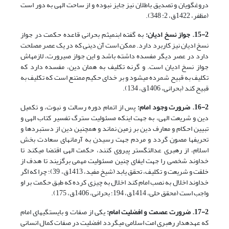
دروغ­گویان و تصدیق باطلان نیز جایز نبوده و از ساحت الهی به دور است
(مظفر، 1422ق، 2: 348).
15-2. جواز نسخ ادیان:
به گفته ابن­میثم بحرانی قاعده حکمت در جواز
نسخ ادیان نیز­ کاربرد دارد. ممکن است آن دینی که در یک عصر مصلحت
دارد در عصر دیگر مفسده داشته باشد و این جواز صیرورت، لازمه­اش
جواز نسخ ادیان است. و گرنه تکلیف به همان دین، مفسده دارد که
تکلیف به قبیح شمرده می­شود و بر خدای حکیم ممتنع است که تکلیف به
قبیح کند (بحرانی، 1406ق، 134).
16-2. ضرورت وجود امام:
پس از اتمام دوره رسالت و نبوت، و تکمیل
دین و شریعت الهی، به جهت اینکه مسئولیت سترگ تفسیر کتاب الهی و
تبیین احکام و معارف دین بر زمین نماند و همچنین دین از دستبردها و
تحریف­ها مصون گردد و مردم جهت رسیدن به آرمان­های سعادت بخش
اسلام، از رهبری عدالت­گستر پیروی کنند، حکمت الهی اقتضا می­کند تا
خداوند شخصی را جهت ایفای چنین مسئولیت مهمی برگزیند تا هدف از
خلقت و شریعت و تکلیف، تحقق یابد (شیخ مفید، 1413ق، 39)؛ چرا که اگر
خداوند اخلال به نصب امام کند اخلال به چیزی کرده که طبق حکمت بر او
واجب است (محقق حلی، 1414ق، 194؛ بحرانی، 1406ق، 175).
17-2. ضرورت عصمت و افضلیت امام:
یکی از صفات و بایستگی­های امام
که عهده­دار رهبری امت اسلامی می­گردد افضلیت در صفات کمال انسانی