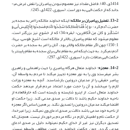
1414ق، 40). فاضل مقداد نیز معصوم نبودن پیامبران را نقض غرض می­
داند که از حکمت الهی به دور است. (سیوری، 1422ق، 245).
13-2. تفضیل پیامبران بر ملائکه:
اینکه خداوند ملائکه را امر به سجده بر
حضرت آدم کرد؛ >وَ إِذْ قُلْنا لِلْمَلائِکَةِ اسْجُدُوا لِآدَمَ فَسَجَدُوا إِلاَّ إِبْلِیسَ أَبى‏ وَ
اسْتَکْبَرَ وَ کانَ مِنَ الْکافِرِین< ‏(بقره/34) که از خشوع نیز بزرگ­تر است،
معلوم می­شود که مقام پیامبران بالاتر از ملائکه است (شیخ طوسی، بی‌تا،
1: 150) چون اگر مقام ملائکه والاتر بود، آنان را امر به سجده بر حضرت
آدم نمی­کرد. به جهت اینکه امر به مقام عالی برای سجده به مقام پایین­تر با
حکمت الهی منافات دارد (سیوری، 1422ق، 297).
14-2. معجزه:
خداوند متعال هرگاه پیامبری را جهت راهنمایی و راهبری
بشر می­فرستد وی را به نور معجزه تجهیز می­کند تا مردم به واسطه آن،
پیامبر حقیقی را از مدعیان دروغین بازشناسند. آن­چه به معجزه وزانت
لازم را می­بخشد و آن را حجت مورد اعتماد مردم قرار می­دهد حکمت
خداوند متعال است. از این­رو شایسته و بایسته است که خارق­العاده از
ناحیه خداوند حکیم باشد تا دلالت بر صدق مدعی کند. زیرا حکمت او
اقتضا می­کند مدعیان دروغین را تصدیق نکند. بر همین اساس اگر معجزه
از ناحیه خود مدعی باشد دلالت بر صدق ادعای وی نمی­کند. زیرا غیرخدا،
از حکمت تام و اطمینان لازم در نگاه مردم برخوردار نیست. همچنان که
تصدیق دیگران نیز غیر از خدای حکیم نمی­تواند دلیل بر صدق ادعای
مدعی گردد. چون حکمت خداوند در چنین مواقعی واسطه نیست.