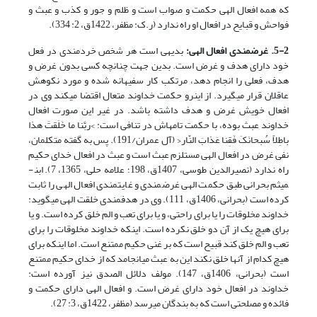
که همه افعال الهی حکمت و صواب است و ظلم و جور و کذب و عبث و
فواحش و قبایح در افعال او راه ندارد (ر.ک: مظفر، 1422ق، 2: 334).
5-2. غرض­مندی افعال الهی:
بدیهی است هر شخص خردمندی در فعل
خود دارای هدف و غرض است. بدین جهت چنانچه کسی بدون غرض و
هدف، فعلی را انجام دهد، مرتکب کار سفیهانه شده و مورد نکوهش
عاقلان قرار می­­گیرد. از این­رو حکمت خداوند متعال اقتضا می­کند وی در
افعال خویش غرض و هدف داشته باشد. در غیر این صورت افعال
خداوند عبث بوده، با حکمت تامه­اش در تنافی است: >ربَّنا ما خَلَقتَ هذا
باطِلاً سُبحانَکَ فَقِنا عَذابَ النّار< (آل عمران/191). پس به گفته متکلمان،
نفی غرض در افعال الهی مستلزم عبث است و عبث در افعال خدای حکیم
راه ندارد (نصیرالدین طوسی، 1407ق، 198؛ علامه حلی، 1365، 7). ابن­
میثم بحرانی طبق حکمت الهی غرض­مندی و غایت­مندی افعال الهی را ثابت
کرده است (بحرانی، 1406ق، 111). وی در هدف­مندی خلقت الهی می­گوید:
خداوند مخلوقات را یا برای راحتی، و یا برای تعب و الم خلق کرده است. و یا
برای هیچ یک از آن دو خلق نکرده است. اینکه خداوند مخلوقات را برای
تعب و الم خلق کند قبیح است که بر غنی حکیم ممتنع است. اما اینکه برای
هیچ کدام از آن­ها خلق نکند این به عبث می­انجامد که از خدای حکیم ممتنع
است (بحرانی، 1406ق، 147). مولف دلائل الصدق نیز آورده است:
خداوند در افعال خود دارای غرض است. و افعال الهی دارای حکمت و
فائده و مصلحتی است که به بندگان می­رسد (مظفر، 1422ق، 3: 27).