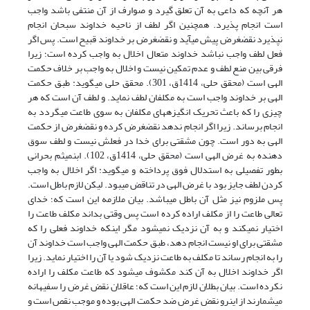
هر آنچه که داعی به آن تعلق گیرد و صوارف از آن منتفی باشد واجب
است انجام پذیرد. همچنین اگر لطف از ناحیه خداوند سبحان انجام
نپذیرد نقض­غرض پیش می­آید و نقض­غرض بر خداوند قبیح است. پس اگر
فعل لطف واجب نباشد خداوند متعال اخلال به واجب کرده است؛ زیرا
فرقی بین منع لطف و عدم تمکین نیست و اخلال به واجب بر خلاف حکمت
الهی است (محقق حلی، 1414ق، 301). محقق حلی می­گوید: طبق حکمت
الهی بر خداوند واجب است به مکلفان لطف نماید. و لطف آن است که هر
چیزی را که باعث تحریک انگیزه­های مکلفان به سوی طاعت می­گردد به
انجام برساند. زیرا اگر انجام ندهد نقض­غرض کرده و نقض­غرض از حکمت
الهی به دور است. چون مشقتی برای خدا در فعلش نیست و لطف سوق
دهنده به غرض الهی است (محقق حلی، 1414ق، 102). ابن­میثم بحرانی
بطور تفصیلی به استدلال فوق پرداخته و می­گوید: اگر اخلال به واجب
کردن لطف جایز بود با غرض الهی در تناقض می­بود. لیکن لازم باطل است.
پس ملزوم نیز مثل آن باطل می­باشد. بیان ملازمه این است که؛ خدای
تعالی طاعت را از مکلف اراده کرده است پس وقتی بداند مکلف طاعت را
اختیار نمی­کند و به آن نزدیک نمی­شود مگر اینکه خداوند فعلی را که
مشقتی برای او نیست انجام دهد، طبق حکمت الهی واجب است خداوند آن
را به انجام رساند تا مکلف به طاعت نزدیک شود یا آن را اختیار نماید. زیرا
اگر خداوند اخلال به آن کند مکشوف می­شود که طاعت مکلف را اراده
نکرده است. بیان بطلان لازم این است که؛ عاقلان نقض غرض را سفیهانه
می­شمارند از این­رو نقض غرض ضد حکمت الهی بوده و موجب نقص است و