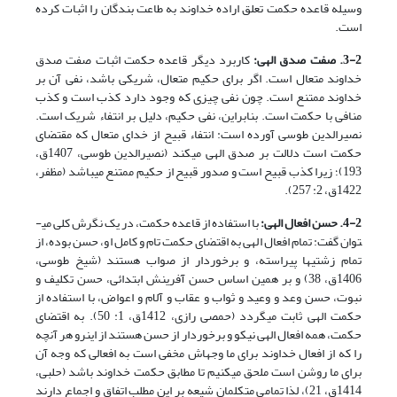
وسیله قاعده حکمت تعلق اراده خداوند به طاعت بندگان را اثبات کرده
است.
3-2. صفت صدق الهی:
کاربرد دیگر قاعده حکمت اثبات صفت صدق
خداوند متعال است. اگر برای حکیم متعال، شریکی باشد، نفی آن بر
خداوند ممتنع است. چون نفی چیزی که وجود دارد کذب است و کذب
منافی با حکمت است. بنابراین، نفی حکیم، دلیل بر انتفاء شریک است.
نصیرالدین طوسی آورده است: انتفاء قبیح از خدای متعال که مقتضای
حکمت است دلالت بر صدق الهی می­کند (نصیرالدین طوسی، 1407ق،
193)؛ زیرا کذب قبیح است و صدور قبیح از حکیم ممتنع می­باشد (مظفر،
1422ق، 2: 257).
4-2. حسن افعال الهی:
با استفاده از قاعده حکمت، در یک نگرش کلی می­
توان گفت: تمام افعال الهی به اقتضای حکمت تام و کامل او، حسن بوده، از
تمام زشتی­ها پیراسته، و برخوردار از صواب هستند (شیخ طوسی،
1406ق، 38) و بر همین اساس حسن آفرینش ابتدائی، حسن تکلیف و
نبوت، حسن وعد و وعید و ثواب و عقاب و آلام و اعواض، با استفاده از
حکمت الهی ثابت می­گردد (حمصی رازی، 1412ق، 1: 50). به اقتضای
حکمت، همه افعال الهی نیکو و برخوردار از حسن هستند از این­رو هر آنچه
را که از افعال خداوند برای ما وجه­اش مخفی است به افعالی که وجه آن
برای ما روشن است ملحق می­کنیم تا مطابق حکمت خداوند باشد (حلبی،
1414ق، 21)، لذا تمامی متکلمان شیعه بر این مطلب اتفاق و اجماع دارند