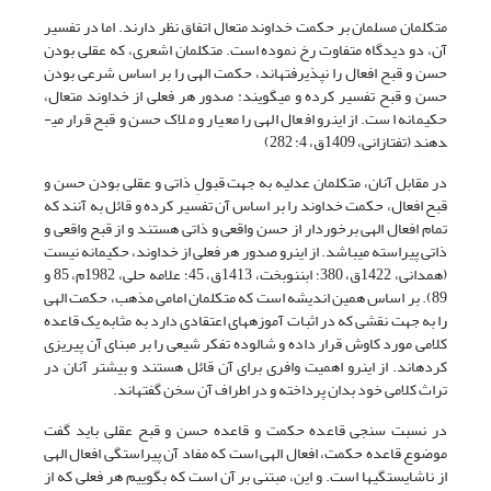
متکلمان مسلمان بر حکمت خداوند متعال اتفاق نظر دارند. اما در تفسیر
آن، دو دیدگاه متفاوت رخ نموده است. متکلمان اشعری، که عقلی بودن
حسن و قبح افعال را نپذیرفته­اند، حکمت الهی را بر اساس شرعی بودن
حسن و قبح تفسیر کرده و می­گویند: صدور هر فعلی از خداوند متعال،
حکیمانه است. از این­رو افعال الهی را معیار و ملاک حسن و قبح قرار می­
دهند (تفتازانی، 1409ق، 4: 282)
در مقابل آنان، متکلمان عدلیه به جهت قبولِ ذاتی و عقلی بودن حسن و
قبح افعال، حکمت خداوند را بر اساس آن تفسیر کرده و قائل به آنند که
تمام افعال الهی برخوردار از حسن واقعی و ذاتی هستند و از قبح واقعی و
ذاتی پیراسته می­باشد. از این­رو صدور هر فعلی از خداوند، حکیمانه نیست
(همدانی، 1422ق، 380؛ ابن­نوبخت، 1413ق، 45؛ علامه حلی، 1982م، 85 و
89). بر اساس همین اندیشه است که متکلمان امامی مذهب، حکمت الهی
را به جهت نقشی که در اثبات آموزه­های اعتقادی دارد به مثابه یک قاعده
کلامی مورد کاوش قرار داده و شالوده تفکر شیعی را بر مبنای آن پی­ریزی
کرده­اند. از این­رو اهمیت وافری برای آن قائل هستند و بیشتر آنان در
تراث کلامی خود بدان پرداخته و در اطراف آن سخن گفته­اند.
در نسبت سنجی قاعده حکمت و قاعده حسن و قبح عقلی باید گفت
موضوع قاعده حکمت، افعال الهی است که مفاد آن پیراستگی افعال الهی
از ناشایستگی­ها است. و این، مبتنی بر آن است که بگوییم هر فعلی که از