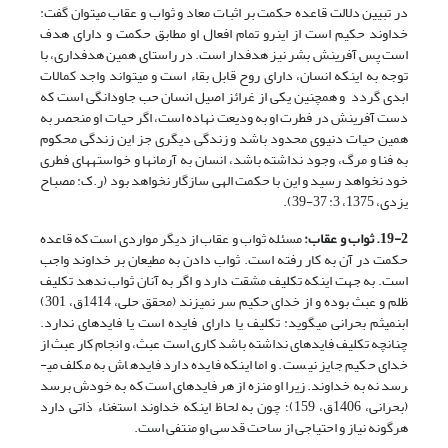
در تبیین دلالت قاعده حکمت بر اثبات معاد و ثواب و عقاب می­توان گفت:
خداوند حکیم است از این­رو تمام افعال او مطابق حکمت و دارای هدف
است پس آفرینش بشر نیز هدفدار است. در راستای همین هدفداری، با
توجه به اینکه انسان، دارای روح قابل بقاء است و می­تواند واجد کمالات
ابدی گردد و همچنین یکی از غرائز اصیل انسان حب جاودانگی است که
دست آفرینش در فطرت او به ودیعت نهاده است، اگر حیات او منحصر به
همین حیات دنیوی محدود باشد و زندگی دیگری جز این زندگی محکوم
به فنا و مرگ، وجود نداشته باشد، انسان به آرمان­ها و خواسته­های فطری
خود نخواهد رسید و این با حکمت الهی سازگار نخواهد بود (ر.ک: مصباح
یزدی، 1375، 3: 37-39).
19-2. ثواب و عقاب:
مسئله ثواب و عقاب از دیگر مواردی است که قاعده
حکمت در آن به کار رفته است. ثواب دادن به مطیعان بر خداوند واجب
است. به جهت اینکه تکلیف مشقت دارد و اگر به آنان ثواب ندهد تکلیف
ظلم و عبث بوده و از خدای حکیم سر نمی­زند (محقق حلی، 1414ق، 301)
ابن­میثم بحرانی می­گوید: تکلیف یا دارای فایده است یا فایده­ای ندارد.
چنانچه تکلیف فایده­ای نداشته باشد کاری است عبث، و انجام کار عبث از
خدای حکیم جایز نیست. و اما اینکه فایده دارد فایده­اش به مکلف می­
رسد نه به خداوند. زیرا او منزه از هر فایده­ای است که به خودش برسد
(بحرانی، 1406ق، 159)؛ چون به لحاظ اینکه خداوند استغناء ذاتی دارد
هرگونه نیاز و احتیاجی از ساحت قدسی او منتفی است.