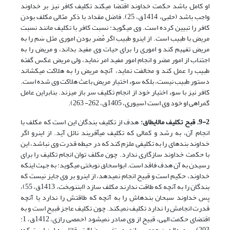
او کامل باشد حکمت خداوند اقتضا می­کند تکلیف کافر نیز بر خداوند
واجب باشد (حلبی، 1414ق، 25). فاضل مقداد با ذکر مثالی مکلف بودن
کافر را تبیین کرده است. وی می­گوید: نسبت کافر با تکلیف مانند نسبت
مریض با طبیب است. از این­رو طبیب اگر مُضر بودن اموری مثل سَم را به
مریض تفهیم کند و اموری را برای حیات وی مفید بداند، و مریض را به
اجتناب از امور مضر و انجام امور مفید امر نماید، ولی مریض عکس گفته
طبیب را عمل کند و مخالفت نماید، آنچه مریض را به هلاکت می­کشاند
دستور طبیب نیست، بلکه سوء اختیار مریض باعث هلاکت وی شده است.
کافر نیز با سوء اختیار خود از انجام تکلیف سر باز می­زند. بنابراین عامل
گمراهی او خود وی است (سیوری، 1405ق، 262- 263).
9-2. قبح تکلیف مالایطاق:
هدف از تکلیف بندگان این است که مکلف با
انجام آن، به رشد و کمالی که تکلیف می­آفریند نائل آید. از این­رو اگر
خداوند بنده­ای را به تکلیفی ملزم کند که در حیطه قدرت وی نباشد، این
با حکمت خداوند سازگاری ندارد. چون مکلف توان انجام تکلیف را برای
رسیدن به آن هدف فاقد است. ابواسحاق نوبختی می­گوید: به جهت این­که
خداوند، حکیم است و قبیح انجام نمی­دهد، از این­رو بر وی جایز نیست که
بندگان را به آنچه که طاقت ندارند مکلف سازد (ابن­نوبخت، 1413ق، 55)،
پس خداوند سبحان بنده­اش را به آنچه که طاقتش را ندارد یا آنچه
قدرت انجامش را ندارد تکلیف نمی­کند. چون تکلیف عاجز قبیح است و به
اقتضای حکمت الهی، قبیح از وی صادر نمی­شود (حمصی رازی، 1412ق، 1:
203). سدیدالدین حمصی رازی در تفسیر ضلالت، قائل به این است که: