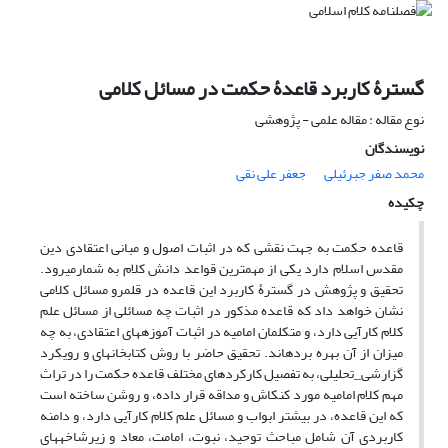
گسترۀ کاربرد قاعدۀ حکمت در مسائل کلامی
نوع مقاله : مقاله علمی - پژوهشی
نویسندگان
محمد صفر جبرئیلی
جعفر علی نقی
چکیده
قاعده حکمت به جهت نقشی که در اثبات اصول و مبانی اعتقادی دین
مقدس اسلام دارد یکی از مهم­ترین قواعد دانش کلام به شمارمی­رود.
تحقیق و پژوهش در گسترۀ کاربرد این قاعده در قلمرو مسائل کلامی
نشان خواهد داد که قاعده مذکور در اثبات چه مسائلی از مسائل علم
کلام کارآیی دارد، و متکلمان امامیه در اثبات آموزه­های اعتقادی، به چه
میزان از آن بهره برده­اند. تحقیق حاضر با روش کتابخانه­ای و رویکرد
گزارشی­_تحلیلی، به تفصیل کارکردهای مختلف قاعده حکمت را در تراث
مهم کلام امامیه مورد کنکاش و مداقه قرار داده، و روشن ساخته است
که این قاعده، در بیشتر ابواب و مسائل علم کلام کارآیی دارد، و دامنه
کاربردی آن شامل مباحث توحید، نبوت، امامت، معاد و زیرشاخه­های