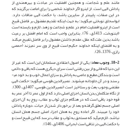
مانند علم و شجاعت، و همچنین افضلیت در عبادت و بهره­مندی از
پاداش الهی است. از این­رو اگر خداوند شخصی را برای امامت برگزیند که
در این صفات، پایین­تر از سایرین باشد، با حکمت الهی منافات دارد.
ابواسحاق نوبختی می­گوید: به جهت اینکه تقدیم مفضول بر فاضل قبیح
است از این­رو افضلیت امام در علم و شجاعت و زهد، لازم و بایسته است
(ابن­نوبخت، 1413ق، 76). بنابراین واجب است که امام افضل بر رعیت
باشد بدین علت که عقل، مقدم داشتن مفضول را بر فاضل تقبیح می­کند
و به اقتضای اینکه خداوند حکیم است قبیح از وی سر نمی­زند (حمصی
رازی، 1376، 26).
18-2. وجوب معاد:
یکی از اصول اعتقادی مسلمانان این است که غیر از
این دنیا که فانی و از بین رفتنی است سرای دیگری هست که باقی و دائمی
است و بندگان مطیع و عاصی به پاداش و سزای اعمال خوب و بد خود می­
رسند و در آن جاودانه می­شوند. نصیرالدین طوسی می­گوید: حکمت الهی
مقتضی وجوب بعث و رستاخیز است (نصیرالدین طوسی، 1407ق، 300).
از نگاه متکلمان بدن انسان اجزای اصلی دارد که از اول عمر تا آخر عمر به
قوه خود باقی است که در هنگام جزای ثواب و عقاب، روح به آن اجزای
اصلی جسم تعلق گرفته و بعد از برخوردار شدن از حیات، دوباره پاداش
خود را می­بیند. اگر اعاده روح به همان اجزاء اصلی جسم همان انسان
نباشد، لازم می­آید که مستحق به ثواب و عقاب نرسد که این قبیح است و
با حکمت الهی در تنافی است (بحرانی، 1406ق، 146).