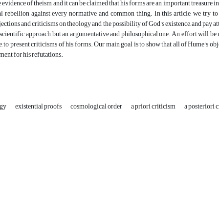
e evidence of theism, and it can be claimed that his forms are an important treasure i
al rebellion against every normative and common thing. In this article, we try t
ections and criticisms on theology and the possibility of God's existence, and pay at
 scientific approach, but an argumentative and philosophical one. An effort will be 
e, to present criticisms of his forms. Our main goal is to show that all of Hume's ob
ment for his refutations.
ogy
existential proofs
cosmological order
a priori criticism
a posteriori 