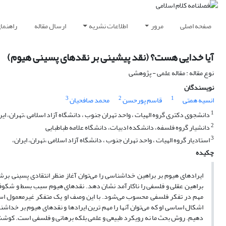
صفحه اصلی
مرور
اطلاعات نشریه
ارسال مقاله
راهنما
آیا خدایی هست؟ (نقد پیشینی بر نقدهای پسینی هیوم)
نوع مقاله : مقاله علمی - پژوهشی
نویسندگان
3
2
1
انسیه همتی
قاسم پورحسن
محمد صافحیان
1
دانشجوی دکتری گروه الهیات ، واحد تهران جنوب ، دانشگاه آزاد اسلامی ،تهران، ایر
2
دانشیار گروه فلسفه، دانشکده ادبیات، دانشگاه علامه طباطبایی
3
استادیار گروه الهیات ، واحد تهران جنوب ، دانشگاه آزاد اسلامی ،تهران، ایران،
چکیده
ایرادهای هیوم بر براهین خداشناسی را می‌توان آغاز منظر انتقادی پسینی برش
براهین عقلی و فلسفی را ناکارآمد نشان دهد. نقدهای هیوم سبب بسط و شکوفا
مهم در تفکر فلسفی محسوب می‌شود. با این وصف او یک متفکر غیرمعمول اس
اشکال اساسی او که می‌توان آنها را مهم ترین ایرادها و نقدهای هیوم بر خداشن
دهیم. روش بحث ما نه رویکرد طبیعی و علمی بلکه برهانی و فلسفی است. کوشش