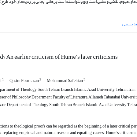
های هیوم، نقضی و سلبی است و وی نتوانسته‌ است برهانی ایجابی بر ردیه‌های خود طرح ک
د پسینی
od? An earlier criticism of Hume's later criticisms
1
2
3
ti
Qasim Pourhasan
Mohammad Safehian
partment of Theology, South Tehran Branch, Islamic Azad University, Tehran, Iran
sor of Philosophy Department, Faculty of Literature, Allameh Tabatabai University
sor, Department of Theology, South Tehran Branch, Islamic Azad University, Tehran
ions to theological proofs can be regarded as the beginning of a later critical pe
y replacing empirical and natural reasons and equating causes. Hume's criticisms 