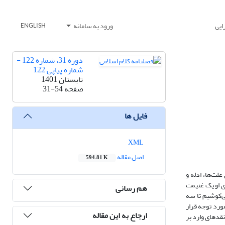
ایی
ورود به سامانه
ENGLISH
دوره 31، شماره 122 -
شماره پیاپی 122
تابستان 1401
صفحه
31-54
فایل ها
XML
اصل مقاله
594.81 K
لت‌ها، ادله و
ی او یک غنیمت
هم رسانی
‌کوشیم تا سه
مورد توجه قرار
ارجاع به این مقاله
قدهای وارد بر