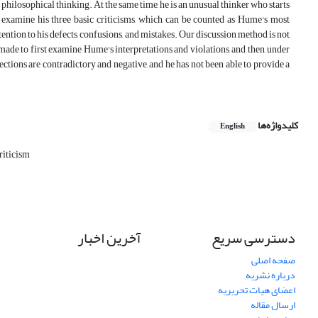
n philosophical thinking. At the same time, he is an unusual thinker who starts
o examine his three basic criticisms, which can be counted as Hume's most
tention to his defects, confusions, and mistakes. Our discussion method is not
made to first examine Hume's interpretations and violations, and then, under
jections are contradictory and negative, and he has not been able to provide a
کلیدواژه‌ها
English
criticism
دسترسی سریع
آخرین اخبار
صفحه اصلی
درباره نشریه
اعضای هیات تحریریه
ارسال مقاله