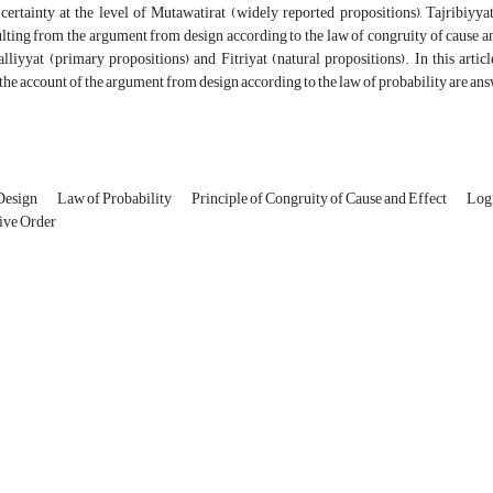
a certainty at the level of Mutawatirat (widely reported propositions), Tajribiyy
ulting from the argument from design according to the law of congruity of cause and e
lliyyat (primary propositions) and Fitriyat (natural propositions). In this arti
 the account of the argument from design according to the law of probability are an
Design
Law of Probability
Principle of Congruity of Cause and Effect
Logi
ive Order