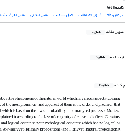
کلیدواژه‌ها
برهان نظم
قانون احتمالات
اصل سنخیت
یقین منطقی
یقین معرفت شنا
عنوان مقاله
English
نویسنده
English
چکیده
English
g about the phenomena of the natural world, which in various aspects (coming
e of the most prominent and apparent of them is the order and precision that
f which is based on the law of probability. The martyred professor Morteza
xplained it according to the law of congruity of cause and effect. Certainty
and logical certainty, not psychological certainty which has no logical or
s in Awwalliyyat (primary propositions) and Fitriyyat (natural propositions),