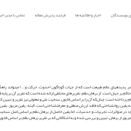
ی نویسندگان
اخبار و اطلاعیه ها
فرایند پذیرش مقاله
تماس با مدیر اجر
یکی از راه‎های فکری خدا شناسی که برای عموم انسان‎ها قابل فهم است، 
ز برجسته‎ترین و نمایان‎ترین آنها، نظم و اتقان حاکم بر جهان است. از برهان نظم، تقریرهای مختلفی ارائه شده است که تقریر آن بر
ظم پرداخته است؛ چنان‌که آن را بر اساس قانون سنخیت علی و معلولی نیز تقریر و تبیین 
حاصل از برهان نظم بر پایه قانون احتمالات، یقین معرفت‎شناختی و منطقی است، نه یقین روان‎شناختی که فاقد اررش منطقی و معرفت‎ش
قینی است در تراز یقین موجود در متواترات، تجربیات و حدسیات. اما یقین حاصل از برهان نظم بر اساس اصل سن
زبور از برهان، تبیین و بررسی شده و به اشکالاتی که بر تقریر برهان نظم بر اساس قانون