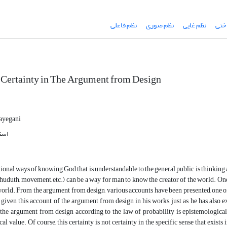
ختی
نظم غایی
نظم صوری
نظم فاعلی
 Certainty in The Argument from Design
ayegani
است
tional ways of knowing God that is understandable to the general public is thinkin
 huduth, movement, etc.) can be a way for man to know the creator of the world. On
orld. From the argument from design, various accounts have been presented, one o
given this account of the argument from design in his works, just as he has also e
the argument from design according to the law of probability is epistemological 
al value. Of course, this certainty is not certainty in the specific sense that exist