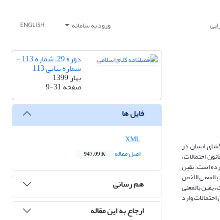
ایی
ورود به سامانه
ENGLISH
دوره 29، شماره 113 -
شماره پیاپی 113
بهار 1399
صفحه
9-31
فایل ها
XML
تفکر در پدیده‎‏های عالم طبیعت است که از جهات گوناگون (حدوث، حرکت و...) می‎تواند راهگشای انسان در
اصل مقاله
947.09 K
 پایه قانون احتمالات،
کرده است. یقین
ناختی است. البته، یقین مزبور، یقین بالمعنی الاخص
هم رسانی
خیت، یقین بالمعنی
 احتمالات وارد
ارجاع به این مقاله