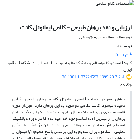
ارزیابی و نقد برهان طبیعی - کلامی ایمانوئل کانت
نوع مقاله : مقاله علمی - پژوهشی
نویسنده
فرح رامین
گروه فلسفه و کلام اسلامی، دانشکده الهیات و معارف اسلامی، دانشگاه قم، قم،
ایران
20.1001.1.23224592.1399.29.3.2.4
چکیده
برهان نظم در ادبیات فلسفی ایمانوئل کانت، برهان طبیعی- کلامی
نامیده می‎شود. کانت نگاهی دوسویه به این برهان دارد. قبل از دوره
فلسفه نقادی، وی با استناد به علل غایی، وجود خداوند را می‌پذیرد و این
برهان را از بهترین ادله اثبات وجود خدا می‎داند؛ امّا در دوره دیالکتیک
استعلایی‌اش به این اعتقاد وفادار نمی‌ماند. در این پژوهش، با روشی
تحلیلی- انتقادی، برآن شدیم به این پرسش پاسخ دهیم: آیا می‎توان از
برهان طبیعی- کلامی در برابر انتقادهای سخت این فیلسوف آلمانی دفاع