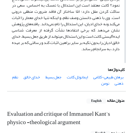
نمود؟ کانت معتقد است این استدلال با تمسک به احساس، سعی در
ساکت کردن عقل دارد؛ امّا ساختار آن فاقد ضرورت منطقی درونی
است. وی با ذهنی دانستن وصف نظم، و اینکه تنها خدای معمار را اثبات
می‌کند ونه خدای ادیان، این استدلال را تام نمی‌داند. یافته‌های پژوهش
نشان می‌دهد که برخی انتقادها نشأت گرفته از معرفت شناسی
ایده‌آلیستی کانت است و این استدلال می‎تواند از طریق جعل بسیط، خدای
خالق ادیان را بدون تکیه بر سایر براهین اثبات کند و رسالتی که بر عهده
دارد، به سرانجام رساند.
کلیدواژه‌ها
برهان طبیعی-کلامی
ایمانوئل کانت
جعل بسیط
خدای خالق
نظم
ذهنی
نومن
عنوان مقاله
English
Evaluation and critique of Immanuel Kant's
physico -theological argument
نویسنده