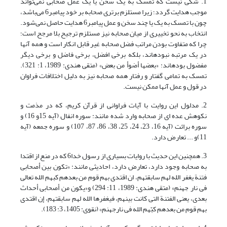
1. شکی نیست که تمسک به یک سخن یا یک عمل صحابی نمی‌تواند
موجب هدایت گردد؛ زیرا مستلزم برتری صحابه بر خود پیامبر6 می‌باشد،
چون با تمسک به یک یا چند سخن و عمل پیامبر6 هدایت حاصل نمی‌شود.
انتخاب به نحو تخییری از میان صحابه نیز مستلزم ترجیح بلا مرجح است؛
چرا که متفاوت بودن مراتب فضل صحابه غیر قابل انکار است و همه آنها
در یک مرتبه نبوده‎اند، بلکه برخی افضل، برخی فاضل و برخی دیگر
مفضول بوده‎اند: «بعضها أضوأ من بعض» (متقی هندی: 1989، 1: 321).
تمسک به تمامی گفتار و رفتار همه صحابه نیز به دلیل اختلافات فراوان
در قول و عمل آنها ممکن نیست.
2. مدلول این روایت با آیات فراوانی از قرآن کریم، که در مذمت و
نکوهش عده ای از صحابه وارد شده مانند: سوره انفال (آیه 15و 16) و
سوره برائت (آیه 16، 23، 24، 25، 38، 86، 87، 107) و سوره جمعه (آیه
11)و ... تعارض دارد.
3. همچنین این حدیث با روایات بسیاری از رسول خدا6 که در منع از اقتدا
به صحابه وجود دارد، تعارض دارد، احادیثی مانند: «تکون بین أصحابی
فتنة یغفر الله لهم سابقتهم، ان اقتدی بهم قوم من بعدهم کبهم الله تعالی
فی نار جهنم» (متقی هندی: 1989، 11: 294) و«یکون من أصحابی أحداث
بعدی، یعنی الفتنة التی کانت بینهم، فیغفرها الله لهم سابقتهم، إن اقتدی
بهم قوم من بعدهم کبّهم الله فی نارجهنم» (نقوی: 1405، 3: 183).