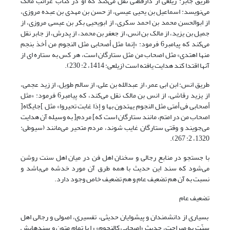
طریق جابر: زیلعی از دارقطنی نقل می‌کند که او در کتاب غرائب مالک
می‌نویسد: اسماعیل بن یحیى عیسی، از حسن بن مهدی بن عبده مروزی،
از ابوالحسن محمد بن احمد سکری، از ابویحیى بکر بن عیسى مروزی، از
جمیل بن یزید، از مالک بن انس، از جعفر بن محمد، از پدرش، از جابر نقل
می‌کند که پیامبر6 فرمود: «إنما مثل أصحابی مثل النجوم من أخذ بنجم
منها اهتدى» مثل اصحاب من مثل ستارگان است، هر کس به ستاره ای از
آنها اقتدا کند هدایت یافته است (زیلعی: 1414، 2: 230).
طریق انس: ابن ابی عمر، از عبدالله بن علی، از سالم طویل، از زید عجمی،
از یزید رقاشی، از انس بن مالک نقل می‌کند، که پیامبر6 فرمود: «مثل
أصحابی فی أمتی مثل النجوم یهتدون بها و إذا غابت تحیروا» مثل ]جایگاه[
اصحاب من در امتم، مانند ستارگان است که] مردم[ به وسیله آن هدایت
می‌جویند و وقتی ستارگان غایب شوند، مردم متحیر می‌مانند (سیوطی:
1320، 2: 267).
با جستجو در منابع رجالی و سخنان اهل فن در میان اهل سنت روشن
می‌شود که سند این حدیث با همه طرق آن مورد خدشه می‌باشد و
نسبت به آن هم تضعیف عام و هم تضعیف خاص وجود دارد.
تضعیف عام
بسیاری از دانشمندان و پیشوایان حدیثی، تفسیری، اصولی و رجالی اهل
سنّت به صراحت، حدیث «اصحابی کالنجوم» را با تمام متون و سندهایش