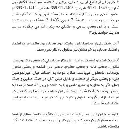
6. در برخی از منابع از بی اعتنایی برخی از صحابه نسبت به احکام دین
(دارمی: 1349، 1: 51؛ طبرانی: 1405، 11: 359؛ هیثمی: 1412، 1: 393) و
عدم پایبندی برخی از آنان به کتاب خدا و سنّت نبوی و بدعت گذاری‌شان
در دین (سرخسی: بی تا، 24: 7؛ نقوی: 1405، 3: 244) خبر داده شده
است، و با این وضع، پیروی و اقتدای به چنین افرادی چگونه موجب
هدایت خواهد بود؟!
7. بی شک یکی از مخاطبان این روایت، خود صحابه بوده‎اند، امر به اقتداء
و اهتداء صحابه به خودشان نیز معقول به نظر نمی‌رسد.
8. صحت اقتدا و تمسک به اقوال یا رفتار صحابه ای که بعضی قاتل و بعضی
مقتول، بعضی ظالم و بعضی مظلوم، بعضی لعن کننده و بعضی ملعون
بوده‎اند، نامعقول می‌باشد. مثلا با توجه به اختلاف میان امیرالمومنین
علی% و بعضی دیگر از صحابه و تقابل میان آنان در جنگ صفین و جنگ
جمل، اگر به معاویه و عمرو عاص و یا به طلحه و زبیر که همه از صحابه
پیامبر بوده‎اند اقتدا شود لازمه اش این خواهد بود که قرار گرفتن در
هر کدام از این گروه ها تفاوتی ندارد، چرا که در هر حال به صحابه پیامبر
اقتداء شده است!.
با توجه به این امور، محال است که رسول خدا6 به متابعت مطلق از همه
صحابه سفارش کرده باشد و این کار را موجب هدایت اقتدا کنندگان
دانسته باشند.