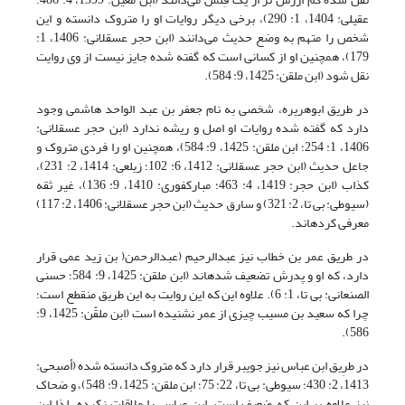
عقیلی: 1404، 1: 290)، برخی دیگر روایات او را متروک دانسته و این
شخص را متهم به وضع حدیث می‌دانند (ابن حجر عسقلانی: 1406، 1:
179)، همچنین او از کسانی است که گفته شده جایز نیست از وی روایت
نقل شود (ابن ملقن: 1425، 9: 584).
در طریق ابوهریره، شخصی به نام جعفر بن عبد الواحد هاشمی وجود
دارد که گفته شده روایات او اصل و ریشه ندارد (ابن حجر عسقلانی:
1406، 1: 254؛ ابن ملقن: 1425، 9: 584)، همچنین او را فردی متروک و
جاعل حدیث (ابن حجر عسقلانی: 1412، 6: 102؛ زیلعی: 1414، 2: 231)،
کذاب (ابن حجر: 1419، 4: 463؛ مبارکفوری: 1410، 9: 136)، غیر ثقه
(سیوطی: بی تا، 2: 321) و سارق حدیث (ابن حجر عسقلانی: 1406، 2: 117)
معرفی کرده‎اند.
در طریق عمر بن خطاب نیز عبدالرحیم (عبدالرحمن( بن زید عمی قرار
دارد، که او و پدرش تضعیف شده‎اند (ابن ملقن: 1425، 9: 584؛ حسنی
الصنعانی: بی تا، 1: 6). علاوه این که این روایت به این طریق منقطع است؛
چرا که سعید بن مسیب چیزی از عمر نشنیده است (ابن ملقّن: 1425، 9:
586).
در طرِیق ابن عباس نیز جویبر قرار دارد که متروک دانسته شده (أصبحی:
1413، 2: 430؛ سیوطی: بی تا، 22: 75؛ ابن ملقن: 1425، 9: 548)، و ضحاک
نیز علاوه بر این که ضعیف است، ابن عباس را ملاقات نکرده، لذا این