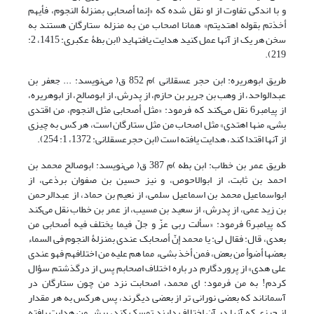
و با اندکی تفاوت از او نقل شده که «إنما أصحابی بمنزلۀ النجوم، فأیهم
أخذتم بقوله اهتدیتم» همانا اصحاب من به منزله ستارگان هستند به
سخن هر یک از آنها عمل کنید هدایت یافته‎اید (ابن بطۀ عکبری: 1415، 2:
219).
طریق ابوهریره: ابن حجر عسقلانی )م 852 ق( می‌نویسد: ... جعفر بن
عبدالواحد، از وهب بن جریر بن حازم، از پدرش، از ابوصالح، از ابوهریره،
از پیامبر6 نقل می‌کند که فرمود: «مثل أصحابی مثل النجوم، من اقتدى
بشیء منها اهتدى» مثل اصحاب من مثل ستارگان است، هر کس به چیزی
از آن‎ها اقتدا کند، هدایت یافته است (ابن حجرعسقلانی: 1372، 1: 254).
طریق عمر بن خطاب: ابن بطه )م 387 ق( می‌نویسد: ابوصالح محمد بن
احمد بن ثابت، از ابوالاحوص، و نیز حسین بن صفوان برذعی، از
ابواسماعیل محمد بن اسماعیل سلمی، از نعیم بن حماد، از عبدالرحمن
بن زید عمی، از پدرش، از سعید بن مسیب، از عمر بن خطاب نقل می‌کند
که پیامبر6 فرمود: «سألت ربی عزّ و جلّ فیما یختلف فیه أصحابی من
بعدی، قال: فقال لی: یا محمد إنّ أصحابک عندی بمنزلۀ النجوم فی السماء
بعضها أضوأ من بعض، فمن أخذ بشیء مما هم علیه من اختلافهم فهو عندی
على هدى» از پروردگارم در باره اختلاف اصحابم پس از درگذشتم سؤال
کردم! به من فرمود: ای محمد، اصحابت نزد من چون ستارگان در
آسمان‎اند که بعضی نورانی تر از بعضی دیگرند، پس هرکس به هر مقدار
از چیزی که آنها در آن اختلاف دارند تمسک کند، پیش من هدایت یافته