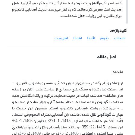
که پیامبر اکرم6 اهل بیت خود را به ستارگان تشبیه کرده و آنان را عامل
هدایت امت معرفی کرده‎اند، که به نظر می‌رسد حدیث أصحابی کالنجوم
برای تقابل با این روایات جعل شده است.
کلیدواژه‌ها
اصحاب
نجوم
اقتدا
اهتدا
اهل بیت
اصل مقاله
مقدمه
از جمله روایاتی که در بسیاری از متون حدیثی، تفسیری، اصولی، فقهی و ...
اهل سنت نقل شده و سنگ بنای بسیاری از مباحث علمی آنان در زمینه
های مختلف- همانند: اثبات مرجعیت صحابه، تزکیه و پاک انگاشتن همه
صحابه، الگو بودن همه صحابه، عدالت همه آنان، جواز تقلید از صحابه و
...- می‌باشد، روایت «اصحابی کالنجوم» است. مضمون این حدیث با
عبارات گوناگونی نقل شده، مانند: «إن أصحابی بمنزلة النجوم فی السماء،
فأیّما أخذتم به اهتدیتم» (مناوی: 1415، 1: 271؛ عجلونی: 1408، 1: 64؛
ابن عساکر: 1415، 22: 359)، و مانند «مثل أصحابی مثل النجوم، من اقتدی
بشیءٍ منها اهتدی» (قضاعی: 1405، 2: 275؛ جرجانی: 1409، 2: 376؛ ابن