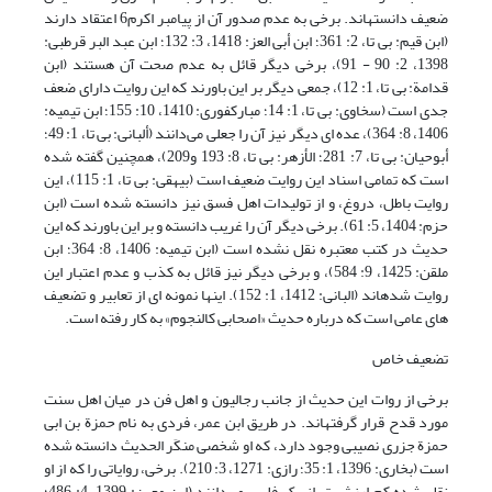
ضعیف دانسته‎اند. برخی به عدم صدور آن از پیامبر اکرم6 اعتقاد دارند
(ابن قیم: بی تا، 2: 361؛ ابن أبی العز: 1418، 3: 132؛ ابن عبد البر قرطبی:
1398، 2: 90 - 91)، برخی دیگر قائل به عدم صحت آن هستند (ابن
قدامة: بی تا، 1: 12)، جمعی دیگر بر این باورند که این روایت دارای ضعف
جدی است (سخاوی: بی تا، 1: 14؛ مبارکفوری: 1410، 10: 155؛ ابن تیمیه:
1406، 8: 364)، عده ای دیگر نیز آن را جعلی می‌دانند (ألبانی: بی تا، 1: 49؛
أبوحیان: بی تا، 7: 281؛ الأزهر: بی تا، 8: 193 و209)، همچنین گفته شده
است که تمامی اسناد این روایت ضعیف است (بیهقی: بی تا، 1: 115)، این
روایت باطل، دروغ، و از تولیدات اهل فسق نیز دانسته شده است (ابن
حزم: 1404، 5: 61). برخی دیگر آن را غریب دانسته و بر این باورند که این
حدیث در کتب معتبره نقل نشده است (ابن تیمیه: 1406، 8: 364؛ ابن
ملقن: 1425، 9: 584)، و برخی دیگر نیز قائل به کذب و عدم اعتبار این
روایت شده‎اند (البانی: 1412، 1: 152). اینها نمونه ای از تعابیر و تضعیف
های عامی است که درباره حدیث «اصحابی کالنجوم» به کار رفته است.
تضعیف خاص
برخی از روات این حدیث از جانب رجالیون و اهل فن در میان اهل سنت
مورد قدح قرار گرفته‎اند. در طریق ابن عمر، فردی به نام حمزة بن ابی
حمزة جزری نصیبی وجود دارد، که او شخصی منکَر الحدیث دانسته شده
است (بخاری: 1396، 1: 35؛ رازی: 1271، 3: 210). برخی، روایاتی را که از او
نقل شده کم ارزش تر از یک فِلس می‌دانند (ابن معین: 1399، 4: 486؛