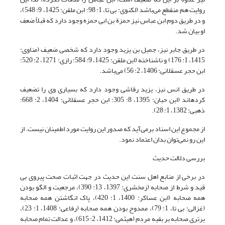
روایت هم منقطع می‌باشد (لکنوی: بی تا، 1: 98؛ ابن ملقن: 1425، 9: 548)،
و در طریق دوم ابن عباس نیز حمزة بن ابی حمزه وجود دارد که قبلاً ضعف
او بیان شد.
در طریق جابر نیز، جمیل بن یزید وجود دارد که شخصی ضعیف (مناوی:
1415، 1: 176) و ناشناخته (ابن ملقن: 1425، 9: 584؛ رازی: 1271، 2: 520؛
ابن حجر عسقلانی: 1406، 2: 56) می‌باشد.
در طریق انس نیز، یزید رقاشی وجود دارد که بسیاری وی را تضعیف
کرده‎اند (ابن حبان: 1395، 8: 305؛ ابن حجر عسقلانی: 1404، 2: 668؛
ذهبی: 1382، 1: 28).
از مجموع این اسناد برمی‌آید که صدور این روایت مورد اطمینان نیست. از
این رو نمی‌توان بدان اعتماد نمود.
بررسی دلالت حدیث
در برخی از منابع اهل سنت این حدیث در جهت اثبات صحت پیروی بی
قید و شرط از صحابه (زمخشری: 1397، 13: 390)، مرجعیت و الگو بودن
همه صحابه (ابن عساکر: 1400، 1: 420)، پاک انگاشتن همه صحابه
(غزالی: بی تا، 1: 79)، ممدوح بودن همه صحابه (رفاعی: 1408، 1: 23)،
برتری صحابه بر بقیه مردم (هیثمی: 1412، 2: 615)، و عدالت تمام صحابه