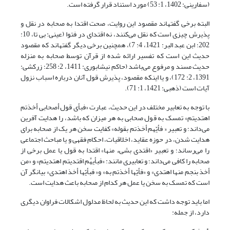
(سفارینی: 1402، 1: 53) مورد استناد قرار گرفته است.
البته برخی گفته‎اند مقصود این روایت، صحت اقتدا به صحابه در نقل و
پذیرش چیزی است که نقل می‌کنند، نه اقتدای در فتوا (عینی: بی تا، 10:
202؛ ابن عبد البر: 1421، 4: 7)، همچنین برخی دیگر گفته‎اند که مقصود
حدیث این است که تفسیر ارائه شده از قرآن توسط صحابه به منزله
حدیث مسند و مرفوع می‌باشد (حاکم نیشابوری: 1411، 2: 258؛ زرکشی:
1391، 2: 172)، و یا اینکه مقصود، پذیرش قول آنان درباره اسباب نزول
آیات است (ذهبی: 1421، 1: 71).
با توجه به تعابیر مختلف در این حدیث، عبارت «فبأی قول أصحابی أخذتم
اهتدیتم» تمسک به قول صحابی به هر میزان که باشد، را هدایت آفرین
می‌داند؛ و تعبیر « فأیّهم أخذتم بقوله» کفایت سخن هر یک از صحابه برای
هدایت شدن، در حوزه عقاید، اخلاقیات، احکام فقهی و یا مباحث اجتماعی
را می‌رساند؛ و تعبیر «اقتدى بشیء منها» اقتدا به قول یا عمل برخی از
صحابه را کافی می‌داند؛ و تعابیری مانند: «فبأیهِّم اقتدیتم اهتدیتم» و «من
أخذ بنجم منها اهتدى» و «فأیّها أخذتم به» و« فبأیّها أخذ اهتدی» بیانگر آن
است که تمسک به سخن یا عمل هر کدام از صحابه باعث هدایت است.
اما باید توجه داشت که این حدیث به لحاظ مدلول اشکالات فراوان دیگری
دارد، از جمله: