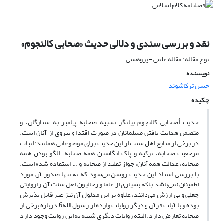
نقد و بررسی سندی و دلالی حدیث «صحابی کالنجوم»
نوع مقاله : مقاله علمی - پژوهشی
نویسنده
حسن ترکاشوند
چکیده
حدیث أصحابی کالنجوم بیان‎گر تشبیه صحابه پیامبر به ستارگان، و
متضمن هدایت یافتن مسلمانان در صورت اقتدا و پیروی از آنان است.
در برخی از منابع اهل سنت از این حدیث برای موضوعاتی همانند: اثبات
مرجعیت صحابه، تزکیه و پاک انگاشتن همه صحابه، الگو بودن همه
صحابه، عدالت همه آنان، جواز تقلید از صحابه و ... استفاده شده است.
با بررسی اسناد این حدیث روشن می‌شود که نه تنها صدور آن مورد
اطمینان نمی‌باشد بلکه بسیاری از علما و رجالیون اهل سنت آن را روایتی
جعلی و بی ارزش می‌دانند، علاوه بر این مدلول آن نیز غیر قابل پذیرش
بوده و با آیات قرآن و دیگر روایات وارده از رسول الله6 درباره برخی از
صحابه تعارض دارد. البته روایات دیگری شبیه به این روایت وجود دارد