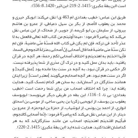
است (ابن بطۀ عکبری: 1415، 2: 219؛ ابن اثیر: 1420، 8: 556).
طریق ابن عباس: خطیب بغدادی (م 463 ق) نقل می‌کند: ابوبکر حیری و
محمد بن یعقوب الأصم، از بکر بن سهل دمیاطی، از عمرو بن هاشم
بیروتی، از سلیمان بن ابو کریمه، از جویبر، از ضحاک، از ابن عباس نقل
می‌کند که پیامبر6 فرمود: «مهما أوتیتم من کتاب الله تعالى فالعمل به لا
عذر لأحد فی ترکه، فإن لم یکن فی کتاب الله فسنّۀ منّی ماضیۀ، فإن لم
تکن سنّۀ منی ماضیۀ فما قال أصحابی إنّ أصحابی بمنزلۀ النجوم فی السماء
فأیها اخذتم به اهتدیتم و اختلاف أصحابی لکم رحمة» هر آنچه در قرآن
یافتید، باید بدان عمل کنید و در ترک آن عذری از شما پذیرفته نیست.
اگر حکمی در قرآن نبود، به آنچه در سنت بجا مانده بود ]عمل کنید[ و
اگر در سنت هم نبود، هر آنچه اصحابم می‌گویند ]معتبر است[؛ زیرا اینان
همانند ستارگان در آسمان‌اند، به سخن هر کدام تمسک کنید، هدایت
یافته اید؛ چرا که اختلاف اصحاب من برای شما رحمت است (خطیب
بغدادی: بی تا، 1: 116). ابن بطه در طریقی دیگر می‌نویسد: ابویوسف
یعقوب بن یوسف، از ابویحیى زکریا بن یحیى ساجی، از موسى بن اسحاق
انواری، از احمد بن یونس، از ابوشهاب، از حمزة بن ابوحمزه، از عمرو بن
دینار، از ابن عباس نقل می‌کند که پیامبر6 فرمود: «إنّما أصحابی کالنجوم،
فبأیّهم اقتدیتم اهتدیتم» اصحاب من مانند ستارگان‌اند که به هر
کدامشان اقتدا کنید، هدایت شده اید (ابن بطۀ عکبری: 1415، 2: 220).