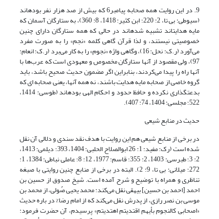
9. در این روایت همه صحابه پیامبر6 که بیش از صد هزار نفر بوده‎اند
(سیوطی: بی تا، 2: 220؛ ابن کثیر: 1418، 8: 360)، به ستارگان آسمان که
مایه هدایت‎اند تشبیه شده‎اند در حالی که همه ستارگان دارای چنین
خصوصیتی نیستند، و لذا قرآن گاهی کلمه «نجم» را به صورت مفرد
می‌آورد (ر.ک: نحل: 16)، وگاهی واژه «نجوم» را به کار می‌برد (ر.ک: انعام:
97)، ولی مقصود از آنها ستارگان مخصوص و معهودی است که عرب‌ها با
آنها راه را پیدا می‌کردند، بنابراین اگر مضمون حدیث صحیح باشد، باید
گروه خاصی از صحابه مایه هدایت باشند، نه همه آنها، یعنی صحابه ای که
بدعتگذاری نکرده و حافظ حدود و احکام الهی بوده‎اند (طوسی: 1414،
522؛ مجلسی: 1404، 74: 407).
حدیث در منابع شیعی
در برخی از منابع شیعی هم این روایت با هدف نقد سندی و دلالی آن نقل
شده است (رک: مفید: 1: 26 ابوالصلاح الحلبى: 1404، 393؛ دیلمی: 1413،
2: 3؛ طبرسى: 1403، 2: 355؛ قاسم: 1977، 12: 8؛ عاملى نباطى: 1384، 1:
272؛ میلانی: بی تا، 9: 2). البته در برخی از منابع چنین روایتی با صبغه
تناظری و همراه با توضیح و شرح آمده است. شیخ صدوق از حسین بن
احمد [احمد بن حسین] بیهقی نقل می‌کند: محمد یحیى صُولی، از محمد بن
موسى بن نصر رازی، از پدرش نقل می‌کند که از امام رضا% در باره حدیث
«اصحابی کالنجوم بأیهم اقتدیتم اهتدیتم» پرسیدم، آن حضرت فرمود: