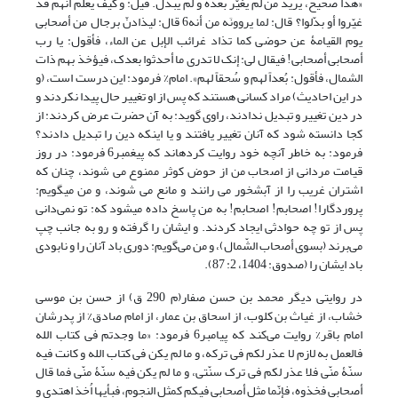
«هذا صحیح، یرید من لم یغیّر بعده و لم یبدّل. قیل: و کیف یعلم أنهم قد
غیّروا أو بدّلوا؟ قال: لما یروونَه من أنه6 قال: لیذادنّ برجال من أصحابی
یوم القیامۀ عن حوضی کما تذاد غرائب الإبل عن الماء، فأقول: یا رب
أصحابی أصحابی! فیقال لی: إنک لا تدری ما أحدثوا بعدک، فیؤخذ بهم ذات
الشمال، فأقول: بُعداً لهم و سُحقاً لهم». امام% فرمود: این درست است، (و
در این احادیث) مراد کسانى هستند که پس از او تغییر حال پیدا نکردند و
در دین تغییر و تبدیل ندادند، راوى گوید: به آن حضرت عرض کردند: از
کجا دانسته شود که آنان تغییر یافتند و یا اینکه دین را تبدیل دادند؟
فرمود: به خاطر آنچه خود روایت کرده‏اند که پیغمبر6 فرمود: در روز
قیامت مردانى از اصحاب من از حوض کوثر ممنوع می شوند، چنان که
اشتران غریب را از آبشخور می رانند و مانع می شوند، و من مى‏گویم:
پروردگارا! اصحابم! اصحابم! به من پاسخ داده مى‏شود که: تو نمی‌دانى
پس از تو چه حوادثى ایجاد کردند. و ایشان را گرفته و رو به جانب چپ
می‌برند (بسوى أصحاب الشّمال)، و من می‌گویم: دورى باد آنان را و نابودى
باد ایشان را (صدوق: 1404، 2: 87).
در روایتی دیگر محمد بن حسن صفار(م 290 ق) از حسن بن موسى
خشاب، از غیاث بن کلوب، از اسحاق بن عمار، از امام صادق% از پدرشان
امام باقر% روایت می‌کند که پیامبر6 فرمود: «ما وجدتم فی کتاب الله
فالعمل به لازم لا عذر لکم فی ترکه، و ما لم یکن فی کتاب الله و کانت فیه
سنّۀ منّی فلا عذر لکم فی ترک سنّتی، و ما لم یکن فیه سنّۀ منّی فما قال
أصحابی فخذوه، فإنّما مثل أصحابی فیکم کمثل النجوم، فبأیها اُخذ اهتدی و