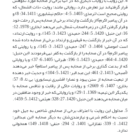
4. این روایت با روایات دیگری که در آنها برخی از صحابه مورد نکوهش
قرار گرفته‎اند نیز تعارض دارد، روایاتی مانند: روایت «ذات الشمال» که
روایتی صحیح است (ترمذی: 1403، 5: 4 ؛ حاکم نیشابوری: 1411، 34: 8) و
در آن پیامبر اکرم6 از بازگشت و ارتداد برخی از صحابه پس از رحلت خود
و قرار گرفتن آنان در زمره اصحاب شمال خبر می‌دهد (بخاری: 1978، 12:
16؛ ابن حنبل: 1420، 5: 244؛ حمیدی: 1423، 3: 145)، و « روایت ارتداد»
که در آن خبر از بازگشت به قهقهری و ارتداد برخی از صحابه داده شده
است (موصلی: 1404، 3: 247؛ حمیدی: 1423، 3: 145)، و یا روایتی که
پیامبر اکرم6 در آن صحابه را از بازگشت به کفر نهی فرمودند (ابن حنبل:
1420، 4: 464؛ حمیدی: 1423، 1: 196؛ طبرانی: 1405، 6: 37)؛ و یا روایاتی
که از بدعت گذاری برخی از صحابه پس از پیامبر اسلام6 خبر می‌دهند
(أصبحی: 1413، 2: 461؛ ابن عبد البر: 1421، 5: 104)؛ و حدیث خبر دهنده
از تبعیت صحابه از سنن یهود و نصارا (قشیری نیسابوری: بی تا، 8: 57؛
بخاری: 1407، 6: 2669)؛ و روایات حاکی از رقابت و تنافس صحابه با
یکدیگر (ابن تیمیه: 1369، 1: 29)؛ و یا روایاتی که خبر از وجود منافقین در
میان صحابه می‌دهند (ابن حنبل: 1420، 27: 328؛ هیثمی: 1412، 5: 459) .
5. مدلول این روایت با اعتراف برخی از صحابه‌ی شاخص به جهل خود
نسبت به احکام شرعی و نیازمندی‌شان به دیگر صحابه (ابن عبدالبر:
1412، 1: 339؛ تفتازانی: 1401، 2: 294؛ حنفی: 1418، 149) همخوانی
ندارد.