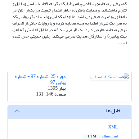
که برخی از صحابه‌ی شاخص پیامبر6 با یکدیگر اختلافات اساسی و تقابل و
تنازع داشته‎اند، و هدایت یافتن به خاطر اقتدا و تبعیت هر یک از آنان امر
نامعقول و غیر صحیحی می‌باشد. علاوه اینکه این روایت با دیگر روایاتی که
به صراحت نهی از اقتدا به همه صحابه کرده و یا روایات حاکی از انحراف
برخی صحابه تعارض دارد. به نظر می‌رسد که در مقابل احادیثی که اهل
بیت پیامبر6 را ستارگان هدایت معرفی می‌کند، چنین حدیثی جعل شده
است.
دوره 25، شماره 97 - شماره
پیاپی 97
بهار 1395
صفحه
131-146
فایل ها
XML
اصل مقاله
1.1 M