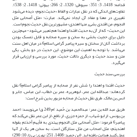
قدامه: 1418، 3: 351؛ سیوطی: 1320، 2: 266؛ بهوتی: 1418، 2: 538).
تفاوت‌های اندکی که در نقل عبارات و الفاظ «حدیث نجوم» دیده می‌شود
تغییری در معنا و مفاد آن ایجاد نمی‌کند. عبارت: «مثل أصحابی مثل
النجوم، من اقتدی بشیءٍ منها اهتدی» مشهورترین نقل حدیث نجوم است.
این حدیث- که از آن به حدیث اقتدا و اهتدا هم تعبیر می‌شود- مهم‌ترین
دلیل برای حجیت بخشی به سخن و سیره صحابه و قابل تمسک بودن
برداشت آنان از سخنان و سیره پیامبر گرامی اسلام6 در میان اهل سنت
می‌باشد. با توجه به اهمیت این موضوع، این حدیث در دو بخش، یکی
متن و سند حدیث و دیگری دلالت حدیث، مورد بررسی و ارزیابی قرار
می‌گیرد.
بررسی سند حدیث
حدیث اقتدا و اهتدا را شش نفر از صحابه از پیامبر گرامی اسلام6 نقل
کرده‎اند: عبدالله ابن عمر، ابوهریره، عمر بن خطاب، ابن عباس، جابر و
انس بن مالک. طرق نقل حدیث از صحابه مزبور بدین شرح است:
طریق عبد الله بن عمر: عبدالحمید بن حُمید )م 249 ق( می‌نویسد: احمد
بن یونس، از ابو شهاب، از حمزه جزری، از نافع، از ابن عمر نقل می‌کند که
پیامبر6 فرمود: «مثل أصحابی مثل النجوم یهتدى به فأیهم أخذتم بقوله
اهتدیتم» مثل اصحاب من مثل ستارگان است، به سخن هر یک از آنها
عمل کنید هدایت یافته اید. (ابن حمید: 1408، 251؛ نوری: بی تا، 10: 290)