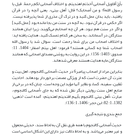
بأیّ أقاویل أصحابی أخذتم اهتدیتم، و اختلاف أصحابی لکم رحمۀ. قیل یا
رسول الله6: و من أصحابک؟ قال: أهل بیتی». یعنی آنچه را در قرآن
یافتید، باید بدان عمل کنید و در ترک آن عذری از شما پذیرفته نیست.
اگر حکمی در قرآن نبود، به آنچه در سنت من بجا مانده بود [عمل کنید]
و اگر در سنت هم نبود، هر آن چه اصحابم می‌گویند، زیرا اینان همانند
ستارگان در آسمان‎اند، به سخن هر کدام تمسک کنید، هدایت یافته اید؛
و اختلاف اصحاب من برای شما رحمت است، سوال شد یا رسول الله
اصحاب شما چه کسانی هستند؟ فرمود: اهل بیتم (صفار: 1404، 11؛
صدوق: 1403: 156). در این روایت به روشنی مصداق اصحابی که همانند
ستارگان مایه هدایت هستند معرفی شده‎اند.
بنابراین مراد از اصحاب پیامبر6 در حدیث «أصحابی کالنجوم»، اهل بیت و
عترت آن حضرت است که از ویژگی عصمت برخوردار بوده‎اند. احادیث
ثقلین، سفینه، کساء و نظایر آنها مؤید این وجه است، چنان که در برخی از
منابع اهل سنت روایتی دیگر نقل شده که به جای «أصحابی کالنجوم»،
عبارت «أهل بیتی کالنجوم بأیهم اقتدیتم اهتدیتم» آمده است (ذهبی:
1382، 1: 82؛ ابن حجر: 1406، 1: 136).
جمع بندی و نتیجه گیری
حدیث أصحابی کالنجوم با همه طرق نقل آن به لحاظ سند، حدیثی مجعول
و غیر معتبر می‌باشد. و به لحاظ دلالت نیز دارای این اشکال اساسی است