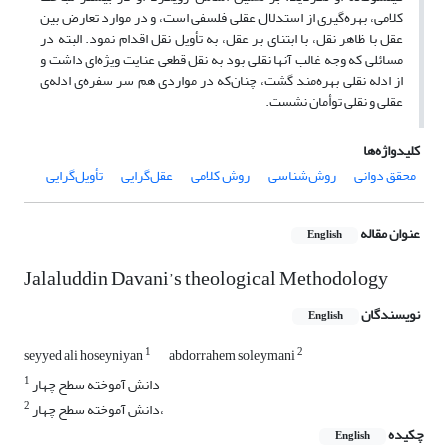
کلامی، بهره‌گیری از استدلال عقلی فلسفی است، و در موارد تعارض بین
عقل با ظاهر نقل، با ابتنای بر عقل، به تأویل نقل اقدام نمود. البته در
مسائلی که وجه غالب آنها نقلی بود به نقل قطعی عنایت ویژه‌ای داشت و
از ادله نقلی بهره‌مند گشت، چنان‌که در مواردی هم سر سفره‌ی ادله‌ی
عقلی و نقلی توأمان نشست.
کلیدواژه‌ها
محقق دوانی
روش‌شناسی
روش کلامی
عقل‌گرایی
تأویل‌گرایی
عنوان مقاله
English
Jalaluddin Davani’s theological Methodology
نویسندگان
English
1
2
seyyed ali hoseyniyan
abdorrahem soleymani
1
دانش آموخته سطح چهار
2
دانش آموخته سطح چهار،
چکیده
English