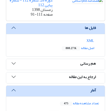
دوره 28، شماره 112 - شماره
پیاپی 112
زمستان 1398
صفحه
91-111
فایل ها
XML
اصل مقاله
808.27 K
هم رسانی
ارجاع به این مقاله
آمار
تعداد مشاهده مقاله
475