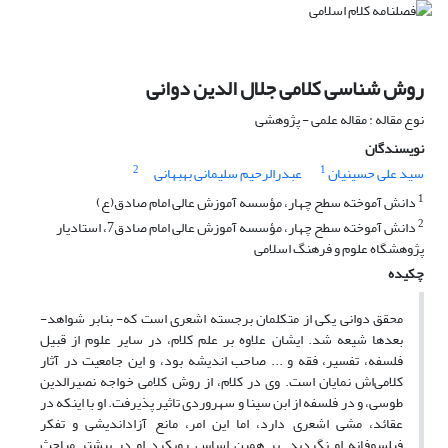
روش شناسی کلامی جلال الدین دوانی
نوع مقاله : مقاله علمی - پژوهشی
نویسندگان
2
1
سید علی حسینیان
عبدرالرحیم سلیمانی بهبهانی
1
دانش آموخته سطح چهار، مؤسسه آموزش عالی امام صادق(ع)
2
دانش آموخته سطح چهار، مؤسسه آموزش عالی امام صادق7، استادیار
پژوهشگاه علوم و فرهنگ اسلامی
چکیده
محقق دوانی یکی از متکلمان برجسته اشعری است که- بنابر شواهد-
بعدها شیعه شد. ایشان علاوه بر علم کلام، در سایر علوم از قبیل
فلسفه، تفسیر، فقه و ... صاحب اندیشه بود، و این جامعیت در آثار
کلامی‌اش نمایان است. وی در کلام، از روش کلامی خواجه نصیرالدین
طوسی، و در فلسفه از ابن سینا و سهروردی تاثیر پذیرفت. او با اینکه در
عقائد، مشی اشعری دارد، اما این امر، مانع آزاداندیشی و تفکر
فیلسوفانه‌ او نگردید. بر همین اساس رویکرد او در بیشتر مباحث