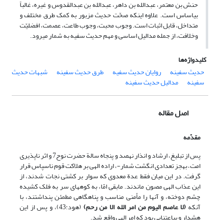
حنش بن معتمر، عبدالله بن داهر، عبدالله بن عبدالقدوس و غیره، غالباً
بی‏اساس است. علاوه اینکه صحّت حدیث مزبور به کمک طرق مختلف و
متداخل، قابل اثبات است. وجوب محبت، وجوب طاعت، عصمت، افضلیّت
وخلافت، از جمله مدالیل اساسی و مهم حدیث سفیه به شمار می‏رود.
کلیدواژه‌ها
حدیث سفینه
روایان حدیث سفیه
طرق حدیث سفینه
شبهات حدیث
سفینه
مدالیل حدیث سفینه
اصل مقاله
مقدّمه
پس از تبلیغ، ارشاد و انذار نهصد و پنجاه سالة حضرت نوح7 و اثر ناپذیری
امت – به‏جز تعدادی انگشت شمار-، اراده الهی بر هلاکت قوم ناسپاس قرار
‏گرفت. در این میان فقط عدة معدوی که سوار بر کشتی نجات شدند، از
این عذاب الهی مصون ماندند. مابقی امّا، به کوه‏های سر به فلک کشیده
چشم دوخته، و آنها را مأمنی مناسب و پناهگاهی مطمئن ‏پنداشتند، با
آن‏که
(
لا عاصم الیوم من امر الله الا من رحم
)
(هود:43)، و پس از این
هشدار و بی‏اعتنایی بود که امر الهی واقع شد.