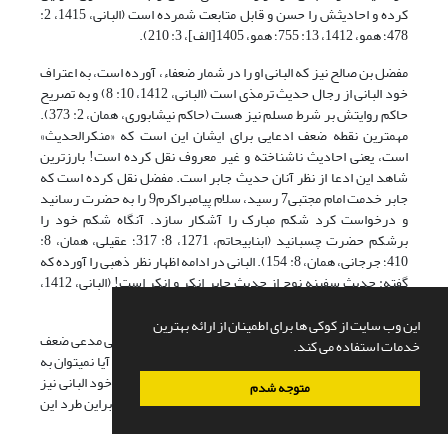
کرده و احادیثش را حسن و قابل متابعت شمرده است (البانی، 1415، 2:
478؛ همو، 1412، 13: 755؛ همو، 1405[الف]، 3: 210).
مفضل بن صالح نیز که البانی او را در شمار ضعفاء، آورده است، به اعتراف
خود البانی از رجال حدیث ترمذی است (البانی، 1412، 10: 8) و به تصریح
حاکم روایتش بر شرط مسلم نیز هست (حاکم نیشابوری، همان، 2: 373).
مهم‏ترین نقطه ضعف ادعایی برای ایشان این است که «منکرالحدیث»
است، یعنی احادیث ناشناخته و غیر معروف نقل کرده است! بارزترین
شاهد این ادعا از نظر آنان حدیث جابر است. مفضل نقل کرده است که
جابر خدمت امام مجتبی7 رسید، سلام پیامبراکرم9 را به حضرت رسانید
و درخواست کرد شکم مبارک را آشکار سازد. آنگاه شکم خود را
برشکم حضرت چسبانید (ابن‏ابی‏حاتم، 1271، 8: 317؛ عقیلی، همان، 8:
410؛ جرجانی، همان، 8: 154). البانی در ادامه اظهار نظر ذهبی را آورده که
گفته: حدیث سفینه نوح از حدیث جابر انکر و انکر است! (البانی، 1412،
10: 7).
این وب سایت از کوکی ها برای اطمینان از ارائه بهترین
حال با توجه به بررسی انجام شده نسبت به راویانی که البانی مدعی ضعف
خدمات استفاده می کند.
آنها و روایتشان است -حتی اگر ادعای ضعف درست باشد- آیا نمی‏توان به
این جمع‏بندی رسید که براساس مبنا و شرائط مورد قبول خود البانی نیز
متوجه شدم
این روایات قابلیّت تقویت و متابع واقع شدن را دارند؟. بنابراین طرد این
روایات بی‏دلیل و خلاف اصل پذیرفته شده البانی است.