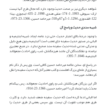
شواهد دیگری نیز بر صحت حدیث وجود دارد که مجال طرح آنها نیست
(رک: سیوطی، 1993، 1: 174؛ متقی هندی، 1998، 2: 435؛ ابن‏جوزی، بی‏تا:
122؛ القندوزی، 1294، 1: 5 و 67 و 318؛ میرحامد حسین، 1366، 23: 973).
شبهه سندی حدیث و پاسخ آن
با وجود درجة بالای اعتبار حدیث، حتی نزد عامه، ایجاد شبهه ابن‏تیمیه و
البانی در صدور حدیث سفینه جای تعجب است! ابن‏تیمیه بدون هیچ دلیل
و مدرکی، مدعی شده حدیث سفینه سند صحیح ندارد، در منبع معتبری
نیامده، و نقل‏کنندگان آن مانند هیزم‏کشان شب، راوی احادث مجعول‏اند
(ابن‏تیمیه، 1046، 7: 395).
در پاسخ او، سخن علامه میرحامد حسین کافی است. وی پس از ذکر نام
بسیاری از علمای بزرگ اهل‏سنت و کتب معتبرآنان که حدیث سفینه را نقل
کرده‏اند، می‏پرسد:
اگر این بزرگان هیزم‏کشان شب و راوی احادیث مجعول‏اند، پس به‏کدام
محدّث باید اعتماد کرد؟ (میرحامد حسین، 1366، 23: 914).
اما البانی ادعا کرده است که حدیث سفینه ضعف شدید دارد، و کثرت
طرق هم موجب تقویت آن نیست. وی سپس بعضی از طرق حدیث را