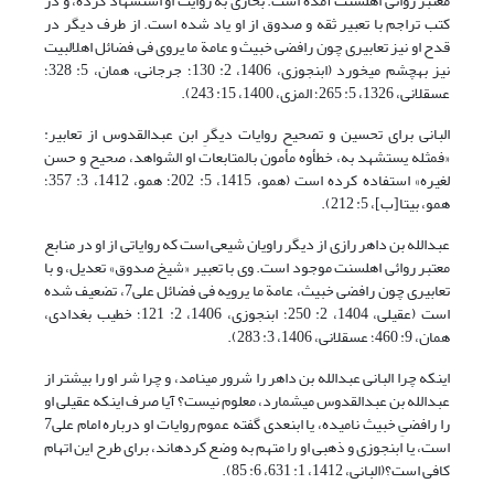
معتبر روائی اهل‏سنت آمده است. بخاری به روایت او استشهاد کرده، و در
کتب تراجم با تعبیر ثقه و صدوق از او یاد شده است. از طرف دیگر در
قدح او نیز تعابیری چون رافضی خبیث و عامة ما یروی فی فضائل اهل‏البیت
نیز به‏چشم می‏خورد (ابن‏جوزی، 1406، 2: 130؛ جرجانی، همان، 5: 328؛
عسقلانی، 1326، 5: 265؛ المزی، 1400، 15: 243).
البانی برای تحسین و تصحیح روایات دیگرِ ابن عبدالقدوس از تعابیر:
«فمثله یستشهد به، خطأوه مأمون بالمتابعات او الشواهد، صحیح و حسن
لغیره» استفاده کرده است (همو، 1415، 5: 202؛ همو، 1412، 3: 357؛
همو، بی‏تا[ب]، 5: 212).
عبدالله بن داهر رازی از دیگر راویان شیعی است که روایاتی از او در منابع
معتبر روائی اهل‏سنت موجود است. وی با تعبیر «شیخ صدوق» تعدیل، و با
تعابیری چون رافضی خبیث، عامة ما یرویه فی فضائل علی7، تضعیف شده
است (عقیلی، 1404، 2: 250؛ ابن‏جوزی، 1406، 2: 121؛ خطیب بغدادی،
همان، 9: 460؛ عسقلانی، 1406، 3: 283).
این‏که چرا البانی عبدالله بن داهر را شرور می‏نامد، و چرا شر او را بیشتر از
عبدالله بن عبدالقدوس می‏شمارد، معلوم نیست؟ آیا صرف این‏که عقیلی او
را رافضیِ خبیث نامیده، یا ابن‏عدی گفته عموم روایات او درباره امام علی7
است، یا ابن‏جوزی و ذهبی او را متهم به وضع کرده‏اند، برای طرح این اتهام
کافی است؟(البانی، 1412، 1: 631، 6: 85).