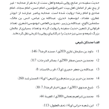
حدیث سفینه در منابع روایی شیعه و اهل سنت، از نه نفر از صحابه - غیر
از پنج نفر از امامان اهل بیت: امیرالمؤمنین، امام حسن، امام سجاد، امام
صادق و امام رضا:-روایت شده است. صحابه پیامبر عبارتند از: ابوذر
غفاری، مقداد، ابوسعید خدری، عبدالله بن عباس، انس بن مالک،
سلمةبن اکوع، عبدالله بن زبیر، عمرو بن العاص، ابوموسی اشعری. تعداد
فراوانی از تابعین حدیث سفینه را روایت کرده‏، و تعداد بسیاری از عالمان
بزرگ شیعه و سنی نیزحدیث را درکتاب‏های روایی یا تاریخی نقل کرده‌اند.
الف) محدثان شیعی
1) داود بن سلیمان غازی (203ق)، مسند الرضا7: 146؛
2) محمدبن حسن صفار (290ق)، بصائر الدرجات: 317؛
3) عبدالله بن جعفر حمیری (ق3)، قرب الاسناد: 8؛
4) محمد بن جریر بن رستم طبری(شیعی) (ق4)، المسترشد:260؛
5) شیخ صدوق (381ق)، عیون اخبار الرضا7،1 :30؛
6) محمدبن ابراهیم نعمانی (380ق)، الغیبة: 44؛
7) ابن شعبه حرانی (ق4)، تحف العقول: 113؛