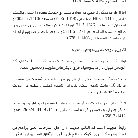
است (ممدوح، 1416ک 144-176).
اما از طرف دیگر، ترمذی در موارد بسیاری حدیث عطیه را حسن دانسته
(البانی، 1415، 3: 346)، هیثمی (1414، 5: 74) ابن‏سعد (1410، 6: 305) و
ابن‏حبان (العسقلانی، 1326، 7: 21) او را توثیق کرده‏اند. یحیی بن معین او را
صالح دانسته (ابن‏ابی‏حاتم، 1271، 6: 383) و ابن‏حجر با تعبیر صدوق از او یاد
کرده است (العسقلانی، 1406، 1: 678).
اکنون با توجه به این موقعیت عطیه:
اولاً: اگر البانی حدیث او را صحیح هم نداند، دست‏کم طبق قاعده‏ای که
خودش قبول دارد، به‏وسیله طرق دیگر قابل تقویت و تحسین است.
ثانیاً:حدیث ابی‏سعید خدری از طریق غیر عطیه نیز (سعید بن مسیب،
طریق 10)روایت شده است، بنابراین شبهه تدلیس عطیه در حدیث
سفینه قطعاً منتفی است.
ثالثاً: البانی در احادیث دیگر ضعف (ادعایی) عطیه را به‏خاطر وجود طرق
دیگر جبران و تحسین کرده است (البانی، 1415، 9: 88؛ 24: 26؛ همو،
1412، 3: 658).
رابعاً: عجیب است که البانی حدیث: «ان اهل الدرجات العلی یراهم من
اسفل منهم کما یری الکوکب الطالع فی الافق من آفاق السماءو ان ابابکر و