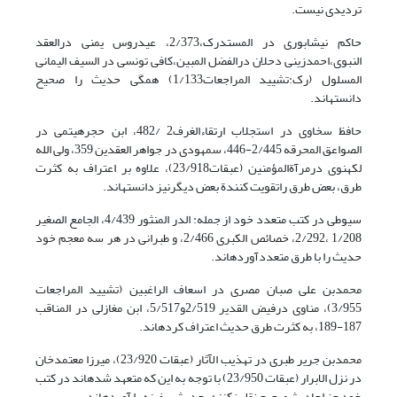
تردیدی نیست.
حاکم نیشابوری در المستدرک،2/373، عیدروس یمنی درالعقد
النبوی،احمدزینی دحلان درالفضل المبین،کافی تونسی در السیف الیمانی
المسلول (رک:تشیید المراجعات1/133) همگی حدیث را صحیح
دانسته‏اند.
حافظ سخاوی در استجلاب ارتقاءالغرف2 /482، ابن حجرهیتمی در
الصواعق المحرقه 2/445-446، سمهودی در جواهر العقدین 359، ولی الله
لکهنوی درمرآةالمؤمنین (عبقات23/918)، علاوه بر اعتراف به کثرت
طرق، بعض طرق راتقویت کنندة بعض دیگرنیز دانسته‏اند.
سیوطی در کتب متعدد خود از جمله: الدر المنثور 4/439، الجامع الصغیر
1/208 ،2/292، خصائص الکبری 2/466، و طبرانی در هر سه معجم خود
حدیث را با طرق متعددآورده‏اند.
محمدبن علی صبان مصری در اسعاف الراغبین (تشیید المراجعات
3/955)، مناوی درفیض القدیر 2/519و5/517، ابن مغازلی در المناقب
187-189، به کثرت طرق حدیث اعتراف کرده‏اند.
محمدبن جریر طبری در تهذیب الآثار (عبقات 23/920)، میرزا معتمدخان
در نزل الابرار (عبقات 23/950) با توجه به این که متعهد شده‏اند در کتب
خود جز احادیث صحیح نقل نکنند، حدیث سفینه را آورده‏اند.