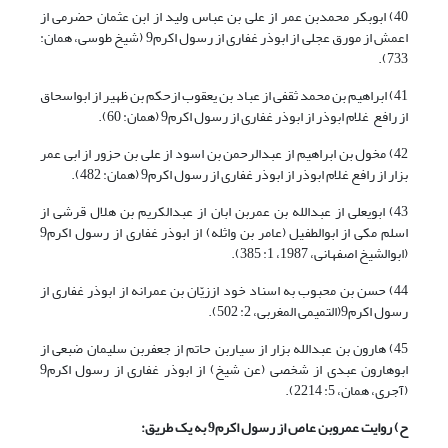
40) ابوبکر محمدبن عمر از علی بن عباس ولید از ابن عثمان حضرمی از
اعمش از مورق عجلی از ابوذر غفاری از رسول اکرم9 (شیخ طوسی، همان:
733).
41) ابراهیم بن محمد ثقفی از عباد بن یعقوب ازحکم بن ظهیر از ابواسحاق
از رافع غلام ابوذر از ابوذر غفاری از رسول اکرم9 (همان: 60).
42) مخول بن ابراهیم از عبدالرحمن بن اسود از علی بن حزور از ابی عمر
بزار از رافع غلام ابوذر از ابوذر غفاری از رسول اکرم9 (همان: 482).
43) ابویعلی از عبدالله بن عمربن ابان از عبدالکریم بن هلال قرشی از
اسلم مکی از ابوالطفیل (عامر بن واثله) از ابوذر غفاری از رسول اکرم9
(ابوالشیخ اصفهانی، 1987، 1: 385).
44) حسن بن محبوب به اسناد خود اززیّان بن عمرانه از ابوذر غفاری از
رسول اکرم9(التمیمی المغربی، 2: 502).
45) هارون بن عبدالله بزار از سیاربن حاتم از جعفربن سلیمان ضبعی از
ابوهارون عبدی از شخصی (عن شیخ) از ابوذر غفاری از رسول اکرم9
(آجری، همان، 5: 2214).
ح) روایت عمروبن عاص از رسول اکرم
9
به یک طریق: