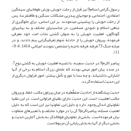
رسول گرامی اسلام9 نیز قبل از رحلت خویش، وزشِ طوفان‏های سهمگین
اعتقادی، اجتماعی، و موج‏های پی‏درپیِ مشکلاتِ سنگین و طاقت‏فرسا، پس
از رحلت خویش را پیش‏بینی می‏نمودند. بر این اساس، برای جلوگیری از
تباهی اسلام و نابودی مسلمین، در مناسبت‏های مختلف و به بهانه‏های
گوناگون، اهل‏بیتِ خویش را به عنوان کشتی نجات امت خود معرفی
فرموده، پیروان خویش را از حادثة شومِ تفرقه‏گرایی بیم دادند، و در
میانه جنگ 73 فرقه، فرقه ناجیه را مشخص نمودند (میلانی، 1414، 4: 9-
11).
پیامبر اکرم9 در حدیث سفینه، با تشبیه اهل‏بیت خویش به کشتی نوح7،
در صدد بیان امور مهمی بودند که علمای بزرگ اسلام به برخی از آنها
اشاراتی داشته‏اند، و چه بسا با غور و تأملِ بیشتر، امور فراوان دیگری از
این حدیث استفاده گردد.
حدیث پیش‏گفته از احادیث متفق‏ًٌعلیه در میان پیراون مکتب خلفاء و پیروان
مکتب اهل‏بیت: است. این حدیث دارای نقل‏های فراوانی است. در این نقل‏ها
تفاوت‏های اندکی وجود دارد و دلیل این تفاوت‏ها نیز این است که به دلیل
اهمیت مسئله، پیامبراکرم9 آن را در موارد مختلف و با تعبیرهای متفاوت
بیان فرموده است. بخشی از تفاوت‏های فوق‏الذکر به بخش آغازین حدیث و
بخشی دیگر از آنها به بخش پایانی آن مربوط است.