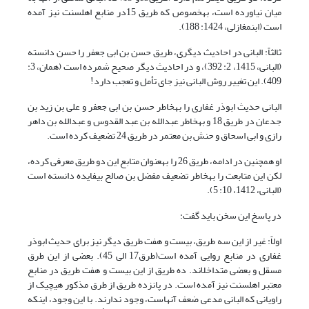
میان نیاورده است، به‏خصوص که طریق 15در منابع اهل‏سنت نیز آمده
است (ابن‏مغازلی، 1424: 188).
ثالثاً: البانی در احادیث دیگری، طریق حسن بن ابی جعفر را حسن دانسته
(البانی، 1415، 2: 392)، و در احادیث دیگر صحیح شمرده است (همان، 3:
409). این تغییر روش البانی نیز جای تأمل و تعجب دارد!
البانی حدیث ابوذر غفاری را به‏خاطر حسن بن ابی جعفر و علی بن زید بن
جدعان در طریق 18 و به‏خاطر عبدالله بن عبد القدوس و عبدالله بن داهر
رازی و ابی اسحاق و حنش بن معتمر در طریق 24 تضعیف کرده است.
او همچنین در ادامه، طریق 26 را به‏عنوان متابع این دو طریق معرفی کرده،
لکن این متابعت را به‏خاطر تضعیف مفضل بن صالح بی‏فایده دانسته است
(البانی، 1412، 10: 5).
در پاسخ این سخن باید گفت:
اولاً: غیر از این سه طریق، بیست و هفت طریق دیگر نیز برای حدیث ابوذر
غفاری در منابع روایی آمده است(طرق17 الی 45). بعضی از این طرق
مسقل و بعضی متداخل‏اند. ده طریق از این بیست و هفت طریق در منابع
معتبر اهل‏سنت نیز آمده است. در پانزده طریق از طرق مذکور هیچ‏یک از
راویانی که البانی مدعی ضعف آنهاست، وجود ندارند. با این وجود، این‏که