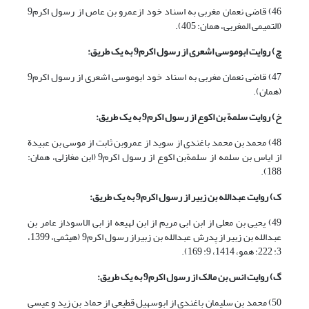
46) قاضی نعمان مغربی به اسناد خود ازعمرو بن عاص از رسول اکرم9
(التمیمی المغربی، همان: 405).
چ) روایت ابوموسی اشعری از رسول اکرم
9
به یک طریق:
47) قاضی نعمان مغربی به اسناد خود ابوموسی اشعری از رسول اکرم9
(همان).
خ) روایت سلمة بن اکوع از رسول اکرم
9
به یک طریق:
48) محمد بن محمد باغندی از سوید از عمروبن ثابت از موسی بن عبیدة
از ایاس بن سلمه از سلمةبن اکوع از رسول اکرم9 (ابن مغازلی، همان:
188).
ک) روایت عبدالله بن زبیر از رسول اکرم
9
به یک طریق:
49) یحیی بن معلی از ابن ابی مریم از ابن لهیعه از ابی الاسوداز عامر بن
عبدالله بن زبیر از پدرش عبدالله بن زبیراز رسول اکرم9 (هیثمی، 1399،
3: 222؛ همو، 1414، 9: 169).
گ) روایت انس بن مالک از رسول اکرم
9
به یک طریق:
50) محمد بن سلیمان باغندی از ابوسهیل قطیعی از حماد بن زید و عیسی