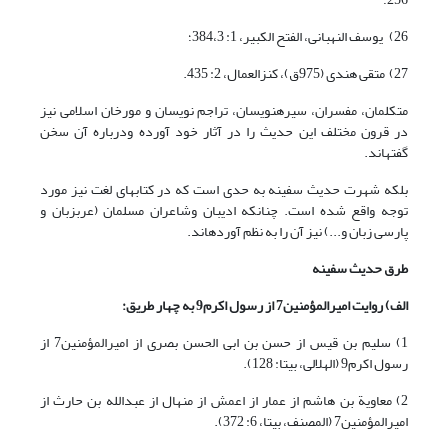
26) یوسف النهبانی، الفتح الکبیر، 1: 384،3؛
27) متقی هندی (975ق)، کنزالعمال، 2: 435.
متکلمان، مفسران، سیره‏نویسان، تراجم نویسان و مورخان اسلامی نیز
در قرون مختلف این حدیث را در آثار خود آورده ودرباره آن سخن
گفته‏اند.
بلکه شهرت حدیث سفینه به حدی است که در کتاب‏های لغت نیز مورد
توجه واقع شده است. چنان‏که ادیبان وشاعران مسلمان (عرب‏زبان و
پارسی زبان و...) نیز آن را به نظم آورده‏اند.
طرق حدیث سفینه
الف) روایت امیرالمؤمنین
7
از رسول اکرم
9
به چهار طریق:
1) سلیم بن قیس از حسن بن ابی الحسن بصری از امیرالمؤمنین7 از
رسول اکرم9 (الهلالی، بی‏تا: 128).
2) معاویة بن هاشم از عمار از اعمش از منهال از عبدالله بن حارث از
امیرالمؤمنین7 (المصنف، بی‏تا، 6: 372).