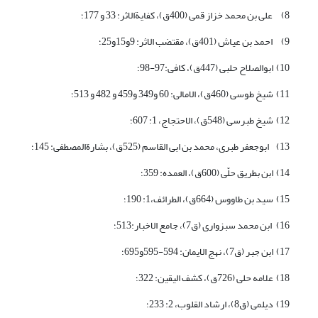
8) علی بن محمد خزاز قمی (400ق)، کفایةالاثر: 33 و 177؛
9) احمد بن عیاش (401ق)، مقتضب الاثر: 9و15و25؛
10) ابوالصلاح حلبی (447ق)، کافی:97-98؛
11) شیخ طوسی (460ق)، الامالی: 60 و349 و459 و 482 و 513؛
12) شیخ طبرسی (548ق)، الاحتجاج، 1: 607؛
13) ابوجعفر طبری، محمد بن ابی القاسم (525ق)، بشارة‏المصطفی: 145؛
14) ابن بطریق حلّی (600ق)، العمده: 359؛
15) سید بن طاووس (664ق)، الطرائف،1: 190؛
16) ابن محمد سبزواری (ق7)، جامع الاخبار:513؛
17) ابن جبر (ق7)، نهج الایمان: 594-595و695؛
18) علامه حلی (726ق)، کشف الیقین: 322؛
19) دیلمی (ق8)، ارشاد القلوب، 2: 233؛