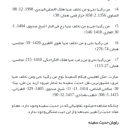
4) من رکبها نجی و من تخلف عنها هلک (المتقی الهندی، 1998، 12: 98؛
المناوی، 1356، 2: 658؛ خزاز قمی، همان: 38).
5) من رکبها نجی و من تخلف عنها زج فی النار (شیخ صدوق، 1404، 1:
30؛ الغازی، 1418: 146).
6) من رکبها نجی و من تخلف عنها هوی (الطبری،1420: 59؛ مجلسی،
همان، 74: 276).
7) من رکبها نجی و من رغب عنها هلک (الکراجکی، 1410: 215؛ مجلسی،
همان، 27: 113).
عبارت «مثل اهل‏بیتی فیکم کسفینة نوح من رکبها نجی ومن تخلف عنها
غرق» مشهورترین نقل حدیث سفینه به شمار می‏رود (زید بن علی، بی‏تا:
30؛ صالحی الشامی، 1414، 11: 11؛ شیخ صدوق، 1405: 329؛ الطبرانی،
1415، 5: 306؛ خطیب بغدادی، 1417، 12: 90).
چنان‏که مشاهده می‏شود تفاوت‏هائی که در حدیث سفینه وجود دارد، معنا و
مفاد حدیث را تغییر نمی‏دهد و از این جهت مشکلی وجود ندارد.
راویان حدیث سفینه