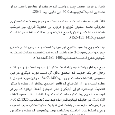
ثانیاً: بر فرض صحت چنین روایتی، اقدام عطیه از معاریض است، نه از
مصادیق کذب (آمدی، بی‏تا، 2: 90؛ ابن دقیق، بی‏تا، 1: 20).
ثالثاً: آنچه به عطیه نسبت داده شده است، -بر فرض صحت- شخصیت‏های
معروفی مانند سفیان ثوری و مروان بن معاویة فزارى نیز مرتکب
شده‏اند، امّا کسی آنان را جرح نکرده و از عدالت ساقط ننموده است
(ممدوح، 1416: 151-152).
چنان‏که جرح به سبب تشیع نیز مردود است، به‏خصوص که از کسانی
چون جوزجانی صورت گرفته باشد، که به شدت نصب و عداوت نسبت به
شیعیان معروف است (عسقلانی، 1406، 1: 16[مقدمه]).
جرح به‏خاطر روایت نمودن احادیث منکر نیز مردود است، زیرا در کتب
رجال جز یک حدیث که ابن‏عدی ناقل آن است مورد دیگری در این
خصوص یافت نشده است (جرجانی، 1409، 7: 84). در این مورد هم حق با
عطیه است، زیرا آن اضافه‏ای که ظاهراً ابن‏عدی به‏خاطر آن، عطیه را منکر
الحدیث می‏شمارد (و إن أبابکر و عمر منهم و أنعما) ابی‏الوداک نیز از
ابوسعید خدری روایت کرده است (ابن‏حنبل، 1403، 1: 169؛ همو، 1421،
18: 133). در حالی‏که ابی‏الوداک را ثقه می‏دانند (العسقلانی، 1326، 2: 60).
بر فرض که عطیه مقصر باشد، نقل تنها یک حدیث منکر، سبب تضعیف
راوی و اسقاط سایر احادیث او نخواهد بود، به‏خصوص که عطیه از مکثرین