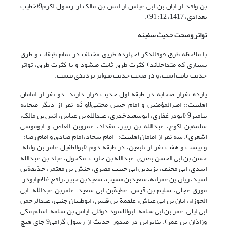
بن واقد از ابان بن ابی عیاش از انس بن مالک از رسول اکرم9(خطیب
بغدادی، 1417، 12: 91).
تواتر وصحت حدیث سفینه
با ملاحظه طرق فوق‏الذکر (چهارده طریق مختلف در تمام طبقات و طرق
بسیاری که متداخل‏اند) کثرت طرق ثابت می‏شود و با کثرت طرق، تواتر
حدیث ثابت است، و در صحت حدیث متواتر تردیدی نیست.
یازده نفراز صحابه در طبقه اول حدیث قرار دارند. دو نفر از امامان
اهل‏بیت:: امیرالمؤمنین و امام حسن مجتبی8و نُه نفر از دیگر صحابه
پیامبر9 (ابوذر غفاری، ابوسعیدخدری، عبدالله بن عباس، انس بن مالک،
سلمةبن اکوع، عبدالله بن زبیر، مقداد، عمروبن العاص و ابوموسی
اشعری). سه نفر از امامان اهل‏بیت: -امام سجاد، امام صادق و امام رضا:-
و بیست و هفت نفر از تابعین، در طبقه دوم (ابوالطفیل عامر بن واثله،
حسن بن ابی الحسن بصری، عبدالله بن حارث، مکحول، عباد بن عبدالله
اسدی، ابی مخنف، یزیدبن ابی حبیب مصری، حنش بن معتمر، حذیفةبن
اسید، زیان ین عمرانه، سعیدبن مسیب، سعیدبن جبیر، رافع غلام ابوذر،
مورق عجلی، سلیم بن قیس، عطیةبن ابی سعید، عامربن عبدالله، ابی
الجوزاء، ابان بن ابی عیاش، علقمة بن قیس، ابوظبیان جنبی، عبدالرحمن
ابی لیلی، عمر بن ابی سلمة، ابوالاسود دوئلی، ایاس بن سلمة، اسلم مکی
وزاذان بن عمر). بنابراین در صدور حدیث از رسول گرامی9 جای هیچ