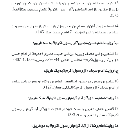
3) بکربن عبدالله بن حبیب از تمیم بن بهلول ازسلیمان بن حکیم از ثور بن
یزید از مکحول از امیرالمؤمنین7 از رسول اکرم9 (شیخ صدوق، بی‏تا[الف]:
573).
4) اسماعیل بن أبان از صباح بن یحیی مزنی از اعمش از منهال بن عمرو از
عباد بن عبدالله از امیرالمؤمنین7 (شیخ مفید، بی‏تا: 145).
ب) روایت امام حسن مجتبی
7
از رسول اکرم
9
به سه طریق:
5) الشعبی و ابی مخنف و یزید بن ابی حبیب مصری (جمیعا) از امام حسن
مجتبی7 از رسول اکرم9( مجلسی، همان، 44: 76؛ طبرسی، 1386، 1: 407).
ج) روایت امام سجاد
7
از رسول اکرم
9
به یک طریق:
6) سلیم بن قیس در حضور ابوالطفیل (عامربن واثله) و عمر بن ابی سلمه
از امام سجاد7 از رسول اکرم9 (الهلالی، همان: 127).
د) روایت امام صادق
7
از آباء گرام از رسول اکرم
9
به یک طریق:
7) قاضی نعمان مغربی با سند خود از امام صادق7از آباءگرام از رسول
اکرم9(التمیمی المغربی، بی‏تا:، 3: 3).
ذ) روایت امام رضا
7
از آباء گرام از رسول اکرم
9
به دو طریق: