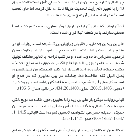
چرا البانی اشاره‏ای به این طرق نکرده است، جای تأمل است؟ البته طریق
43 را با تعبیر «ثم رأیت للحدیث طریقا ثالثا...» نقل کرده، اما جای تعجب
است که در اثبات یا نفی آن هیچ نظری نداده است؟
ثانیاً: راویانی که البانی آنها را در طریق ابوذر غفاری ضعیف شمرده، یا اصلاً
ضعفی ندارند، یا در ضعف آنها اغراق شده است.
علی بن زیدبن جدعان، از فقیهان و راویان بزرگ شیعه است. روایات او در
منابع روایی معتبر اهل‏سنت، مانند صحیح مسلم، سنن ابی داود، سنن
ترمذی، سنن ابن ماجه و...آمده، و در کتب تراجم، با تعابیر مختلف توثیق
شده است، تعابیری چون: الامام العالم الکبیر، صدوق،ثقه، صالح الحدیث،
یکتب حدیثه، لابأس به، احد الحفاظ، کان کثیر الحدیث، من فقهاءالبصره،
یُصلّ اللیل کله، مااختلط قط. چنان‏که در بین تعابیری که در قدح او
است،«کان یغلی فی التشیع، لم احمل عنه فانه کان رافضیا» نیز وجود دارد
(ذهبی، 1405، 5: 206؛ المزی، 1400، 20: 434؛ جرجانی، همان، 5: 196).
البانی روایات دیگری از علی بن زید را با تعابیری چون «لکنه قد توبع، لکن
یقو به حدیث التالی، هذا اسناد لابأس به فی المتابعات، بعضهم یحسن
حدیثه، حدیثه حسن فی الشواهد» تحسین نموده است (البانی، 1415، 1:
587؛ 1: 887؛ 4: 100؛ همو، 1421، 1: 52).
عبدالله بن عبدالقدوس نیز از راویان شیعی است که روایات او در منابع