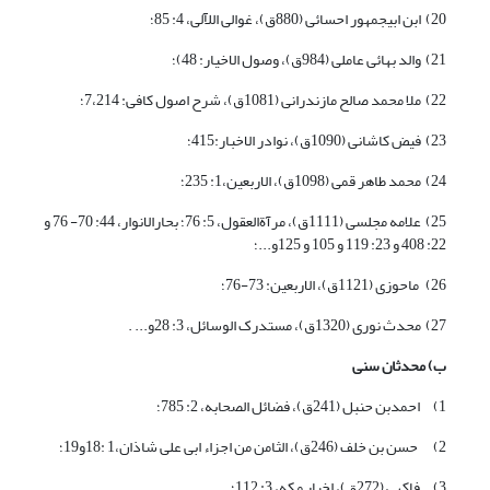
20) ابن ابی‏جمهور احسائی (880ق)، غوالی اللآلی، 4: 85؛
21) والد بهائی عاملی (984ق)، وصول الاخیار: 48)؛
22) ملا محمد صالح مازندرانی (1081ق)، شرح اصول کافی: 7،214؛
23) فیض کاشانی (1090ق)، نوادر الاخبار:415؛
24) محمد طاهر قمی (1098ق)، الاربعین،1: 235؛
25) علامه مجلسی (1111ق)، مرآةالعقول، 5: 76؛ بحارالانوار، 44: 70- 76 و
22: 408 و 23: 119 و 105 و 125و...؛
26) ماحوزی (1121ق)، الاربعین: 73-76؛
27) محدث نوری (1320ق)، مستدرک الوسائل، 3: 28و... .
ب) محدثان سنی
1) احمدبن حنبل (241ق)، فضائل الصحابه، 2: 785؛
2) حسن بن خلف (246ق)، الثامن من اجزاء ابی علی شاذان،1 :18و19؛
3) فاکهی (272ق)، اخبار مکه، 3: 112؛