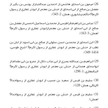
26) میمون بن اسحاق هاشمی از احمدبن عبدالجباراز یونس بن بکیر از
مفضل بن صالح از ابی اسحاق از حنش بن معتمر از ابوذر غفاری از رسول
اکرم9(حاکم نیشابوری، همان، 2: 343).
27) عباس بن ابراهیم قراطیسی از محمدبن اسماعیل احمسی از مفضل بن
صالح از ابی اسحاق از حنش بن معتمرازابوذر غفاری از رسول اکرم9
(همان، 3: 163).
28) ابن اسحاق از محمدبن حسن سلولی از صالح بن ابی اسود از ابان بن
تغلب از حنش بن معتمر از ابوذر غفاری از رسول اکرم9 (شیخ طوسی،
1414: 349).
29) ابراهیم بن عبدالله بصری از ابی عتاب دلال از عمرو بن ابی مقدام از
ابواسحاق همدانی از حنش بن معتمر از ابوذر غفاری از رسول اکرم9
(ابن‏المغازی، 1: 296).
30) سلیم بن قیس از سعید بن مسیب از ابوذر غفاری از رسول‏خدا9
(الهلالی، همان: 128).
31) سلیم بن قیس از حنش بن معتمر از ابوذر غفاری از رسول‏خدا9
(همان).