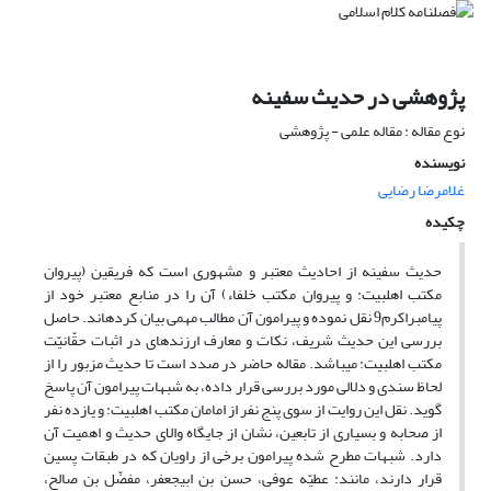
پژوهشی در حدیث سفینه
نوع مقاله : مقاله علمی - پژوهشی
نویسنده
غلامرضا رضایی
چکیده
حدیث سفینه از احادیث معتبر و مشهوری است که فریقین (پیروان
مکتب اهل‏بیت: و پیروان مکتب خلفاء) آن را در منابع معتبر خود از
پیامبراکرم9 نقل نموده و پیرامون آن مطالب مهمی بیان کرده‏اند. حاصل
بررسی این حدیث شریف، نکات و معارف ارزنده‏ای در اثبات حقّانیّت
مکتب اهل‏بیت: می‏باشد. مقاله حاضر در صدد است تا حدیث مزبور را از
لحاظ سندی و دلالی مورد بررسی قرار داده، به شبهات پیرامون آن پاسخ
گوید. نقل این روایت از سوی پنج نفر از امامان مکتب اهل‏بیت: و یازده نفر
از صحابه و بسیاری از تابعین، نشان از جایگاه والای حدیث و اهمیت آن
دارد. شبهات مطرح شده پیرامون برخی از راویان که در طبقات پسین
قرار دارند، مانند: عطیّه عوفی، حسن بن ابی‏جعفر، مفضّل بن صالح،