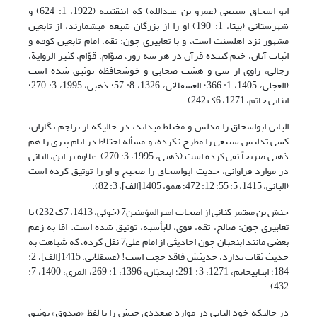
ابو اسحاق سبیعی (عمرو بن عبدالله) که ابن‏قتیبه (1922، 1: 624) و
شهرستانی (بی‏تا، 1: 190) او را از بزرگان شیعه می‏شمارند، از تابعین
مشهور نزد اهل‏سنت است، و با تعابیری چون: ثقه، امام تابعین کوفه و
اثبات آنان، ختم کننده قرآن در هر سه روز، صوّام، قوّام، کثیر الروایة،
رجالی، راوی از سی و هشت صحابی و خوش‏حافظه توثیق شده است
(العجلی، 1405، 1: 366؛ العسقلانی، 1326، 8: 57؛ ذهبی، 1995، 3: 270؛
ابن‏ابی حاتم، 1271، 6ک 242).
البانی ابواسحاق را مدلس و مختلط می‏داند، در حالی‏که از تراجم نگاران،
کسی تدلیس سبیعی را مطرح نکرده، و مسأله اختلاط در ایام پیری را هم
ذهبی صریحاً نفی کرده است (ذهبی، 1995، 3: 270). علاوه بر این، البانی
در موارد فراوانی، حدیث ابواسحاق را صحیح و او را توثیق کرده است
(البانی، 1415، 5: 55؛ 12: 472؛ همو، 1405[الف]، 3: 82).
حنش بن معتمر کنانی از اصحاب امیرالمؤمنین7 (خوئی، 1413، 7ک 232) با
تعابیری چون: صالح، ثقة، قوی، لابأس‏به، توثیق شده است. امّا به زعم
بعضی مانند ابن‏حبان چون احادیثی از امام علی7 نقل کرده، که شباهت به
حدیث ثقات ندارد، حدیثش فاقد حجت است! (عسقلانی، 1415[الف]، 2:
184؛ ابن‏ابی‏حاتم، 1271، 3: 291؛ ابن‏حبّان، 1396، 1: 269، المزی، 1400، 7:
432).
در حالی‏که خود البانی در موارد متعددی حنش را با لفظ «صدوق» توثیق