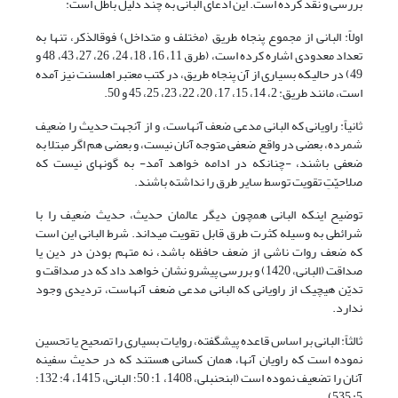
بررسی و نقد کرده است. این ادعای البانی به چند دلیل باطل است:
اولاً: البانی از مجموع پنجاه طریق (مختلف و متداخل) فوق‏الذکر، تنها به
تعداد معدودی اشاره کرده است، (طرق 11، 16، 18، 24، 26، 27، 43، 48 و
49) در حالی‏که بسیاری از آن پنجاه طریق، در کتب معتبر اهل‏سنت نیز آمده
است، مانند طریق: 2، 14، 15، 17، 20، 22، 23، 25، 45 و 50.
ثانیاً: راویانی که البانی مدعی ضعف آنهاست، و از آن‏جهت حدیث را ضعیف
شمرده، بعضی در واقع ضعفی متوجه آنان نیست، و بعضی هم اگر مبتلا به
ضعفی باشند، -چنان‏که در ادامه خواهد آمد- به گونه‏ای نیست که
صلاحیّتِ تقویت توسط سایر طرق را نداشته باشند.
توضیح این‏که البانی همچون دیگر عالمان حدیث، حدیث ضعیف را با
شرائطی به وسیله کثرت طرق قابل تقویت می‏داند. شرط البانی این است
که ضعف روات ناشی از ضعف حافظه باشد، نه متهم بودن در دین یا
صداقت (البانی، 1420) و بررسی پیش‏رو نشان خواهد داد که در صداقت و
تدیّن هیچ‏یک از راویانی که البانی مدعی ضعف آنهاست، تردیدی وجود
ندارد.
ثالثاً: البانی بر اساس قاعده پیش‏گفته، روایات بسیاری را تصحیح یا تحسین
نموده است که راویان آنها، همان کسانی هستند که در حدیث سفینه
آنان را تضعیف نموده است (ابن‏حنبلی، 1408، 1: 50؛ البانی، 1415، 4: 132؛
5: 535).