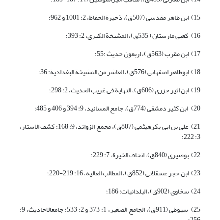
15) ابن طاهر مقدسی (507ق)، ذخیرة الحفاظ، 2: 1001 و 962؛
16) کعبی مارستان ( 535ق)، المشیخة الکبری، 2: 393؛
17) ابن مقرب (563ق)، اربعون حدیث :55؛
18) ابوطاهر اصفهانی (576ق)، العاشر من المشیخة البغدادیة: 36؛
19) ابن اثیر جزری (606ق)، النهایة فی غریب الحدیث، 2: 298؛
20) ابن کثیر دمشقی (774ق)، جامع المسانید، 9: 394 و 406 و 485؛
21) علی بن ابی بکرهیثمی (807ق)، مجمع الزوائد، 9: 168؛ کشف الاستار،
3: 222؛
22) بوصیری (840ق)، اتحاف الخیرة، 7: 229؛
23) ابن حجر عسقلانی (852ق)، المطالب العالیه، 16: 219-220؛
24) سخاوی (902ق)، البلدانیات: 186؛
25) سیوطی (911ق)، الجامع الصغیر، 1: 373 و 2: 533؛ جامع‏الاحادیث، 9:
256؛