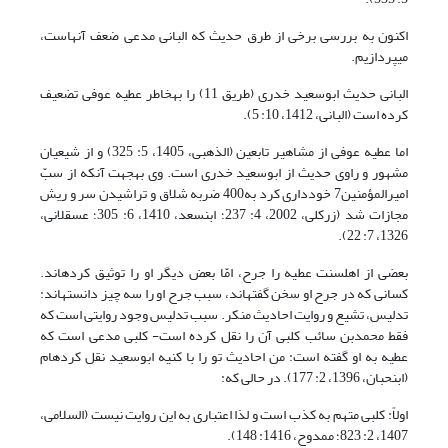
اکنون به بررسی برخی از طرق حدیث که البانی مدعی ضعف آنهاست،
می‏پردازیم.
البانی حدیث ابوسعید خدری (طریق 11) را به‏خاطر عطیه عوفی تضعیف
کرده است (البانی، 1412، 10: 5).
اما عطیه عوفی از مشاهیر تابعین (الذهبی، 1405، 5: 325) و از شیعیان
مشهور و راوی حدیث از ابوسعید خدری است. وی به‏جهت آن‏که از سبّ
امیرالمؤمنین7 خودداری کرد به400 ضربه شلاق و تراشیدن سر و ریش
مجازات شد (زرکلی، 2002، 4: 237؛ ابن‏سعد، 1410، 6: 305؛ عسقلانی،
1326، 7: 22).
بعضی از اهل‏سنت عطیه را جرح، امّا بعض دیگر او را توثیق کرده‏اند.
کسانی که در جرح او سخن گفته‏اند، سبب جرح او را سه چیز دانسته‏اند:
تدلیس، تشیع و روایت احادیث منکر. سبب تدلیس وجود روایتی است که
فقط محمدبن سائب کلبی آن را نقل کرده است- کلبی مدعی است که
عطیه به او گفته است: من احادیث تو را با کنیه ابوسعید نقل کرده‏ام
(ابن‏حبان، 1396، 2: 177). در حالی که:
اولاً: کلبی متهم به کذب است و لذا اعتباری به این روایت نیست (السلامی،
1407، 2: 823؛ ممدوح، 1416: 148).