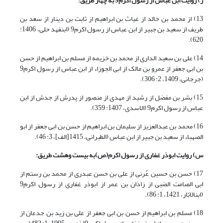
ژ) روایت ابن عباس از رسول اکرم
9
به چهار طریق:
13) از محمد بن خالد از غیاث بن ابراهیم از ثابت بن دینار از سعد بن
طریف از سعید بن جبیر از ابن عباس از رسول اکرم9 (ابن‏فهد حلی، 1406:
620).
14) علی بن سعید الداری از محمد بن خزیمه از مسلم بن ابراهیم از حسن
بن ابی جعفر از عمرو بن مالک از ابی الجوزاء از ابن عباس از رسول اکرم9
(جرجانی، 1409، 2: 306).
15) بشر بن مفضل از رشید از مهدی از منصور از پدرش از جدش از ابن
عباس از رسول اکرم9 (الاسدی، 1407: 359).
16) محمد بن عبدالعزیز از سلیمان بن ابراهیم از حسن بن ابی جعفر از ابو
الصهباء از سعید بن جبیر از ابن عباس (الطبرانی، 1415[الف]، 3: 46).
س) روایت ابوذر غفاری از رسول اکرم(ص)به بیست وهشت طریق:
17) حسن بن حسین عُرنی از علی بن حسن عبدری از محمد بن رستم از
ابی الصامت الضبی از زاذان بن عمر از ابوذر غفاری از رسول اکرم9
(ابن‏الابّار، 1421، 1: 86).
18) مسلم بن ابراهیم از حسن بن ابی جعفر از علی بن زید بن جدعان از