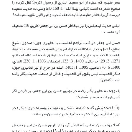
عمر منهم» که عطیه از ابو سعید خدری از رسول اکرم9 نقل کرده را
صحیح شمرده است (البانی، بی‏تا[الف]، 1: 168)، اما وقتی به حدیث سفینه
می‏رسد آن را بخاطر عطیه مبتلا به ضعف شدید و غیر قابل تقویت می‏داند!
البانی حدیث ابن‏عباس را نیز به‏خاطر حسن بن ابی جعفر (طریق 16) تضعیف
کرده است.
حسن ابی جعفر در کتب تراجم اهل‏سنت با تعابیری چون: صدوق، شیخ
صالح، فاضل، خیار عبادالله، خیارالناس، من المتعبدین مستجاب الدعوة،
لایتعمد الکذب، و دارای احادیث صالحه، توثیق شده است(ابن‏ابی‏حاتم،
1271، 3: 29؛ جرجانی، 1409، 3: 133؛ ابن‏حبان، 1396، 1: 236؛ المزی،
1400، 6: 76؛ ذهبی، 1995، 1: 483). البته در جرح او نیز تعابیری چون:
منکر الحدیث، لیس بقوی فی الحدیث و غافل از صنعت حدیث بکار رفته
است.(همان).
با توجه به تعابیر بکار رفته در توثیق حسن بن ابی جعفر، بر فرض اگر
کسی او را ضعیف هم بشمارد:
اولاً: قاعده پیش گفته (متابعت شدن و تقویت به‏وسیله طرق دیگر) در
مورد ایشان جاری شده و حدیث را به مرتبه حسن می‏رساند.
ثانیاً: روایت ابن عباس که البانی آن را از طریق حسن بن ابی جعفرنقل
کرده، دو طریق دیگر هم دارد (طریق13و 15) که البانی سخنی از آنها به