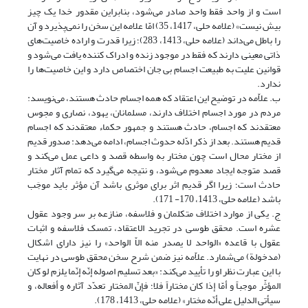
است و از واحد فقط واحد صادر می‌شود، بنابراین مقدور خدا یک چیز
بیش نیست» (علامه حلی، 1417، 35) امّا علامه این سخن را نمی‌پذیرد و آن
را باطل می‌داند (علامه حلی، 1413، 283)؛ زیرا قدرت و اراده خاصیت‌‌های
ذاتی معینی دارند که فقط در موجود زنده و ادراک کننده یافت می‌شود و
قوانین علیت به طبیعت اجسام بی جان اختصاص دارد و این خاصیت‌ها را
ندارد.
ب. علاّمه در توضیح این اعتقاد که همه اجسام حادث هستند، می‌نویسد:
مردم در مورد اجسام اختلاف دارند، مسلمانان، یهود، نصاری و مجوس
معتقدند که اجسام، حادث هستند و جمهور حکماء معتقدند که اجسام
قدیم هستند. بعد از ذکر ادّله حدوث اجسام، ادامه می‌دهد: صدور قدیم
از مختار محال است چون مختار به واسطه قصد و داعی عمل می‌‌کند و
قصد متوجه ایجاد معدوم می‌شود، و نتیجه می‌‌گیرد که تمام آثار مختار
حادث است؛ ‌زیرا اگر قدیم اثر برای موثری باشد آن مؤثر باید موجَب
باشد (علامه حلی، 1413، 170- 171).
ج. یکی از موارد اختلاف متکلمان و فلاسفه، منازعه بر سر وجود عقول
عشره است. محقق طوسی در تجرید الاعتقاد، تمسک فلاسفه و اثبات
عقول با قاعده «الواحد لا یصدر منه الاّ الواحد» را نیز دارای اشکال
(مدخولة) می‌شمارد. علاّمه نیز ضمن شرح سخن محقق طوسی در نهایت
با این عبارت نظر او را تأیید می‌کند: «بعد تسلیم اصوله إنّه إنّما یلزم لو کان
المؤثّر موجباً و أمّا إذا کان مختاراً فلا؛ فإنّ المختار تعدّد آثاره و أفعاله، و
سیأتی الدلیل علی أنّه مختار» (علامه حلی، 1413، 178).