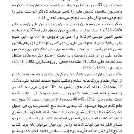
است (همان، 63)، در بحث قدرت واجب، با تعریف متکلمان مخالفت کرده
و همچون فلاسفه شخص قادر را کسی می‌داند که اگر خواست فعلی را
انجام می‌دهد و اگر نخواست انجام نمی‌دهد (همان، 83).
دیگر شخصیت برجسته این جریان، حسن بن یوسف بن علی بن مطهر حلی
(648- 726 ق) است. او نزد اساتیدی چون محقق حلّی (م 676 ق)، خواجه
نصیر الدین طوسی (م 672 ق)، علی بن طاووس (م 664 ق)، ابن مثیم
بحرانی (م 679 ق)، نجم الدین علی بن عمر کاتبی (م 675 ق) و برهان الدین
نسفی دانش آموخت و بعد از وفات محقق حلّی شاگردان وی به درس
علاّمه حلّی، رو آوردند و زعامت و مرجعیت از محقق حلّی به علاّمه منتقل
شد (علامه حلی، 1392، 48 مقدمه؛ جمعی از پژوهشگران، 1382، 1: 138؛
خوانساری، 1390، 2: 283).
علاّمه در دوران تدریس، شاگردان بزرگی تربیت کرد که بعدها هر کدام
از آنها از علمای بزرگ عالم اسلام و مکتب تشیع شدند (علامه حلی، 1392،
17 مقدمه). تعداد کتاب‌های ایشان به 107 عنوان می‌رسد که در
زمینه‌های فقه، اصول فقه، کلام، رجال، منطق، نحو، دعا و... تألیف شده
است (علامه حلّی، 1392، 45- 48 مقدمه). از این میان حدود 30 عنوان به
علم کلام مربوط می‌شود. کتاب‌هایی مانند نهج المسترشدین فی اصول
الدین، کشف المراد فی شرح تجرید الاعتقاد، انوار الملکوت فی شرح
الیاقوت، کشف الحق و نهج الصدق، استقصاء النظر فی القضاء و القدر، و
منهاج الکرامة فی اثبات الامامة را در این میان می‌توان نام برد. کتاب
منهاج الکرامة را علاّمه حلّی به درخواست سلطان محمد خدابنده نوشت و