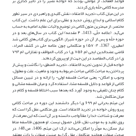
قواعد العقائد، از عواملی بودند که خواجه نصیر را در تأثیر گذاری بر
مدرسه کلامی حلّه یاری کردند.
در این میان کتاب «تجرید الاعتقاد» نقش کلیدی و راهبردی در سیر تطور
کلام اسلامی و ابداع روش جدید و عقلی برای این علم داشت. این کتاب
مختصر، از مهمترین متون کلامی در توضیح و اثبات عقاید امامیه به حساب
می‌آید. (علامه حلّی، 1413، ۴ مقدمه) این کتاب در سال‌های بعد و در
حوزه حلّه و پس از آن در حوزه شیراز، الگویی برای کتاب‌های کلامی شد
(مطهری، 1367، ۲: ۵۷) و متکلمانی چون علامه حلی در کشف المراد،
قاضی عضدالدین ایجی (م ۷۵۶ ق) در کتاب المواقف و تفتازانی (م ۷۹۲
ق) در کتاب المقاصد در این جهت از او پیروی کرده‌اند.
خواجه قبل از تدوین تجرید الاعتقاد، «تجرید المنطق» را نگاشت و پیش از
پرداختن به مباحث کلامی مباحث مربوط به وجود و ماهیت، علت و معلول،
وجوب و امکان- یعنی مباحث فلسفه اولی- را ارائه و در تبیین مسائل
کلامی از قواعد و دلایل فلسفه مشاء استفاده کرد و میان فلسفه مشائی و
کلام چنان تلفیقی به وجود آورد که بعدها سبب اختلاط فلسفه و کلام در
میان متکلمان شد.
ابن میثم بحرانی (م ۶۹۹ ق) دیگر دانشمند این دوره در مباحث کلامی
پیرو روش خواجه در تجرید الاعتقاد است. وی متکلمی عقل گرا است که
معرفت و شناخت خدا را عقلاً واجب دانسته و بر آن است که این معرفت از
روی تقلید و به موجب نقل، قابل حصول نیست. او همچون فلاسفه مناط
نیاز ممکن به موثّر را امکان می‌داند (رک: ابن میثم، 1406، ص 48). در
مبحث صفات همانند متکلمان عقل گرا به عینیت صفات با ذات معتقد