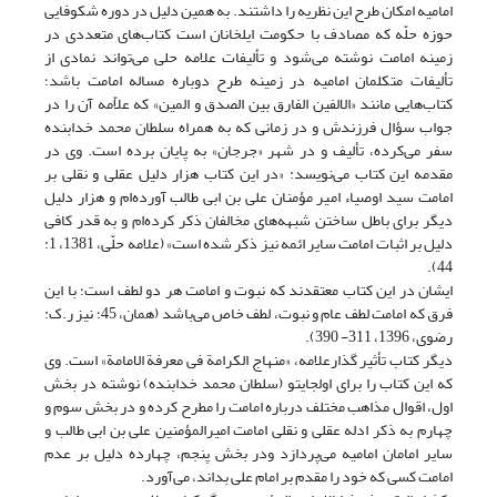
امامیه امکان طرح این نظریه را داشتند. به همین دلیل در دوره شکوفایی
حوزه حلّه که مصادف با حکومت ایلخانان است کتاب‌های متعددی در
زمینه امامت نوشته می‌شود و تألیفات علامه حلی می‌تواند نمادی از
تألیفات متکلمان امامیه در زمینه طرح دوباره مساله امامت باشد؛
کتاب‌هایی مانند «الالفین الفارق بین الصدق و المین» که علاّمه آن را در
جواب سؤال فرزندش و در زمانی که به همراه سلطان محمد خدابنده
سفر می‌کرده، تألیف و در شهر «جرجان» به پایان برده است. وی در
مقدمه این کتاب می‌نویسد: «در این کتاب هزار دلیل عقلی و نقلی بر
امامت سید اوصیاء امیر مؤمنان علی بن ابی طالب آورده‌ام و هزار دلیل
دیگر برای باطل ساختن شبهه‌های مخالفان ذکر کرده‌ام و به قدر کافی
دلیل بر اثبات امامت سایر ائمه نیز ذکر شده است» (علامه حلّی، 1381، 1:
44).
ایشان در این کتاب معتقدند که نبوت و امامت هر دو لطف است؛ با این
فرق که امامت لطف عام و نبوت، لطف خاص می‌باشد (همان، 45؛ نیز ر.ک:
رضوی، 1396، 311- 390).
دیگر کتاب تأثیر گذارعلامه، «منهاج الکرامة فی معرفة الامامة» است. وی
که این کتاب را برای اولجایتو (سلطان محمد خدابنده) نوشته در بخش
اول، اقوال مذاهب مختلف درباره امامت را مطرح کرده و در بخش سوم و
چهارم به ذکر ادله عقلی و نقلی امامت امیرالمؤمنین علی بن ابی طالب و
سایر امامان امامیه می‌پردازد ودر بخش پنجم، چهارده دلیل بر عدم
امامت کسی که خود را مقدم بر امام علی بداند، می‌آورد.