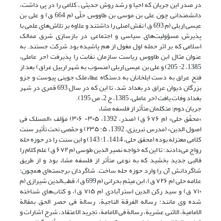
در صدر این جریان که احیا و رشد روش حدیثی ـ کلامی را در پی داشت،
دانشمندانی چون على بن موسى بن طاووس حلّی (م 664 ق) و على بن
عیسى اِربلى (م 693 ق) نقش اصلی را داشتند و علاوه بر تلاش‌های علمی با
پذیرش مسؤولیت‌های سیاسی و اجتماعی در بازسازی شرق ممالک
اسلامی که بر اثر حمله اول مغول از هم پاشیده بود شرکت جستند. به
عنوان مثال ابن طاووس ریاست سازمان نقابت را پذیرفت (حر عاملی،
1385، 2: 205) و على بن عیسى اِربلى (منسوب به شهر اربیل عراق) بعد از
فتح عراق به دست ایلخانان به دستگاه عطاءملک جوینی پیوست و جزو
بزرگان دیوان عراق در بغداد شد، تا این که در سال 693 قمری در شهر
بغداد وفات یافت (حر عاملی، 1385، ج 2، ص 195).
جریان دوم: متکلمان متأثر از فلسفه مشاء
«محقّق حلی» (م ۶۷۶ ق) (صدر، 1392، ۳۰۵- ۳۰۶) مؤلف «المسلک فی
اصول الدین» (مدرس تبریزی، 1392، ۵: ۲۳۵) و حمّصی تحت تأثیر سنت
کلامی معتزله بوده (محقق حلی، 1414، 1: 143) و این سنت را در حوزه حله
رواج می‌دادند؛ تا این که خواجه نصیر الدین طوسی (م ۶۷۲ ق) علم کلام را
قالبی جدید بخشید که به نوعی متأثر از فلسفه مشاء بود و از طریق
شاگردانش آن را وارد حوزه حله ساخت. شاگردان برجسته‌ای همچون:
علامه حلی (م ۷۲۶ ق)، ابن میثم بحرانی (م 699 ق)، قطب‌الدین شیرازی (م
۷۱۰ ق) و سید رکن الدین استرآبادی (م ۷۱۵ ق)، و کتاب‌های شناخته
شده وی مانند: رساله الفرقة‌ الناجیة‌، رسالة‌ فی‌ حصر الحق‌ بمقالة‌
الامامیة‌، الاثنی عشریة‌، رسالة فی الامامة‌، تجرید الاعتقاد، شرح اشارات و