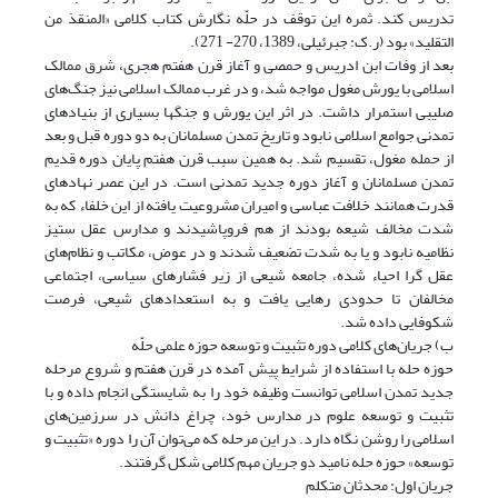
تدریس کند. ثمره این توقف در حلّه نگارش کتاب کلامی «المنقذ من
التقلید» بود (ر.ک: جبرئیلی، 1389، 270- 271).
بعد از وفات ابن ادریس و حمصی و آغاز قرن هفتم هجری، شرق ممالک
اسلامی با یورش مغول مواجه شد، و در غرب ممالک اسلامی نیز جنگ‌های
صلیبی استمرار داشت. در اثر این یورش و جنگ‎ها بسیاری از بنیادهای
تمدنی جوامع اسلامی نابود و تاریخ تمدن مسلمانان به دو دوره قبل و بعد
از حمله مغول، تقسیم شد. به همین سبب قرن هفتم پایان دوره قدیم
تمدن مسلمانان و آغاز دوره جدید تمدنی است. در این عصر نهادهای
قدرت همانند خلافت عباسی و امیران مشروعیت یافته از این خلفاء که به
شدت مخالف شیعه بودند از هم فروپاشیدند و مدارس عقل ستیز
نظامیه نابود و یا به شدت تضعیف شدند و در عوض، مکاتب و نظام‌های
عقل گرا احیاء شده، جامعه شیعی از زیر فشارهای سیاسی، اجتماعی
مخالفان تا حدودی رهایی یافت و به استعداد‌های شیعی، فرصت
شکوفایی داده شد.
ب) جریان‌های کلامی دوره تثبیت و توسعه حوزه علمی حلّه
حوزه حله با استفاده از شرایط پیش آمده در قرن هفتم و شروع مرحله
جدید تمدن اسلامی توانست وظیفه خود را به شایستگی انجام داده و با
تثبیت و توسعه علوم در مدارس خود، چراغ دانش در سرزمین‌های
اسلامی را روشن نگاه دارد. در این مرحله که می‌توان آن را دوره «تثبیت و
توسعه» حوزه حله نامید دو جریان مهم کلامی شکل گرفتند.
جریان اول: محدثان متکلم