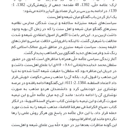
(رک: علامه حلّی، 1392، 48 مقدمه؛ جمعی از پژوهش‌گران، 1382، 1:
139). در ادامه به بررسی برخی از مصادیق آنها پرداخته می‌شود:
یک) باز کردن باب گفتگو میان شیعه و اهل‌سنت
سیاست‌های شیعه ستیزانه سلاجقه و تربیت شدگان مدارس نظامیه
بسترهای گفتگو میان شیعه و اهل سنت را که در زمان آل بویه وجود
داشت ازبین برد. این امر باعث نا آگاهی از اصول اعتقادی شیعه و شدت
مخالفت با شیعیان گشت، تا اینکه با فروپاشی خلافت عباسی و امارت‌های
خلیفه پسند، سیاست شیعه ستیزی در مناطق شرق ممالک اسلامی کم
رنگ شد و فرصت‌های جدید گفتگوی بین المذاهب پدیدار گشت.
آغاز زندگی سیاسی علاّمه حلّی همراه با مناظره‌ای است که وی در حضور
سلطان محمد خدابنده ایلخانی (۶۸۰ - ۷۱۶ق) با علمای اهل‌سنت داشت و
در جریان این مناظره بود که سلطان با حقیقت شیعه آشنا شده و نه تنها
این مذهب را قبول کرد، بلکه آن را مذهب رسمی حکومت خویش قرار
داد (اعتماد السلطنه، 1384، 2: 611). این گفتگوها ادامه یافته و در عرصه
نوشتاری نیز خودنمایی کرد و دانشمندان هردو مذهب به صورت
نوشتاری آن را ادامه دادند؛ مانند آن چه میان علاّمه حلّی و ابن تیمیه
صورت گرفت و ابن تیمیه با نوشتن کتاب «منهاج السنة النبویة» در انکار
کتاب «منهاج الکرامة فی معرفة الامامة»، مذهب شیعه را به شدت مورد
حمله قرار داد، با این حال علاّمه در پاسخ وی هرگز روش علمی را رها
نکرده و مانند او راه افراط نپیمود.
این گونه مناظرات بعدها نیز در حوزه حلّه بین علمای شیعه و اهل‌سنت