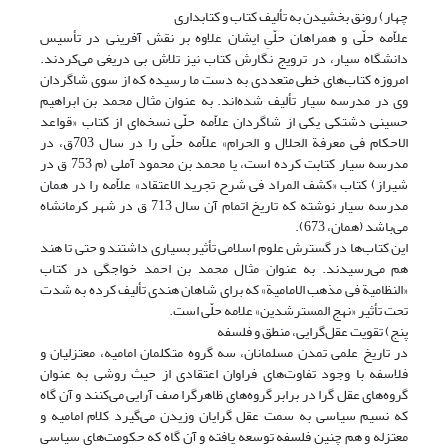
چهار) رونق بخشیدن به تألیف کتاب و کتابداری
علاّمه حلّی و همراهان حلّیِ ایشان علاوه بر نقش آفرینی در تأسیس
دانشگاه سیار، در ترویج نگارش کتاب نیز تلاش بی دریغی می‌کردند.
امروزه کتاب‌های خطی متعددی به دست ما رسیده که از سوی شاگردان
وی در مدرسه سیار تألیف شده‌اند. به عنوان مثال محمد بن ابراهیم
حسینی دشتکی یکی از شاگردان علاّمه حلّی نسخه‌ای از کتاب «قواعد
الاحکام فی معرفة الحلال و الحرام» علاّمه حلّی را در سال 703ق، در
مدرسه سیار کتابت کرده است، یا محمد بن محمود آملی (م 753 ق در
شیراز) کتاب «کشف المراد فی شرح تجرید الاعتقاد» علاّمه را در همان
مدرسه سیار نوشته که تاریخ اتمام آن سال 713 ق در شهر کرمانشاه
می‌باشد (همان، 673).
این کتاب‌ها در گسترش علوم اسلامی تأثیر بسیاری داشتند و حتی تا هند
هم می‌رسیدند. به عنوان مثال محمد بن احمد خواجگی در کتاب
«النظامیة فی مذهب الامامیة» که برای شاهان هندی تألیف کرده به شدت
تحت تأثیر «نهج المسترشدین» علامه حلّی است.
پنج) تقویت عقل‌گرایی، منطق و فلسفه
در تاریخ علمی تمدن مسلمانان، سه گروه متکلمان امامیه، معتزلیان و
فلاسفه با وجود تفاوت‌های فراوان اعتقادی از حیث روشی به عنوان
گروه‌های عقل گرا در برابر گروه‌های ظاهرگرا صف آرایی می‌کنند و آن گاه
که نسیم سیاسی به سمت عقل گرایان وزیدن می‌گیرد کلام امامیه و
معتزله و هم چنین فلسفه توسعه یافته و آن گاه که حکومت‌های سیاسی