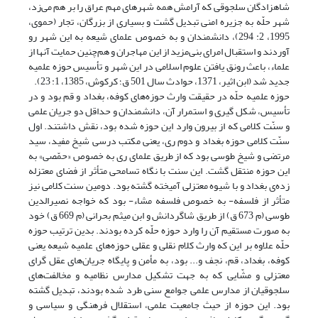
شاهزادگان سلجوقی که آرامش همه شهرهای مهم عراق را بر هم می‌زد،
شهر حلّه به جزیره امنی تبدیل گشت و بسیاری از بزرگان، تجار (حموی،
1995، 2: 294)، دانشمندان و به خصوص علمای شیعه به این شهر رو
آوردند و استقبال امرای بنی‌مزید از این مهاجران و هم‌چنین حمایت آنها از
علماء، باعث رونق یافتن علوم اسلامی در این شهر و تأسیس حوزه علمیه
جدید شد (ابن اثیر، 1371، حوادث سال 501 ق؛ کرکوش، 1385، 1: 23).
حوزه علمیه حلّه در حقیقت وارث حوزه‌های کوفه، بغداد و قم بود و در
تأسیس، شکل گیری و استمرار آن، دانشمندان و حداقل دو جریان علمی
و سنّت کلامی که از بیرون وارد این حوزه شده بود، نقش داشتند. اول
سنّت کلامی حوزه بغداد و دوم ری، یعنی مکتب درسی شیخ مفید، سید
مرتضی و شیخ طوسی بود که از طریق علمای ری به خصوص «حمّصی» به
این حوزه منتقل گشت. این سنت با نگاه تسامحی متأثر از فضای معتزله
زده‌ی بغداد و با شیوه معتزلی آمیخته گشته بود. دومین سنت کلامی نیز
متأثر از فلسفه- به خصوص فلسفه مشاء- بود که خواجه نصیرالدین
طوسی (م 673 ق) از طریق شاگردانش و ابن میثم بحرانی (م 669 ق) خود
به صورت مستقیم آن را وارد حوزه حلّه کرده بودند. بدین ترتیب حوزه
حلّه علاوه بر این که وارث کلام نقلی و عقلی حوزه‌های علمیه شیعه یعنی
کوفه، بغداد، قم، نجف و... بود، به مأمن و پایگاه جریان‌های عقل گرای
معتزلی و مشّایی که به جهت تشکیل مدارس نظامیه و مخالفت‌های
سلجوقیان از مدارس علمی جوامع سنی طرد شده بودند، تبدیل گشته
بود. این حوزه از حیث جامعیت علمی، استقلال فرهنگی و سیاسی و