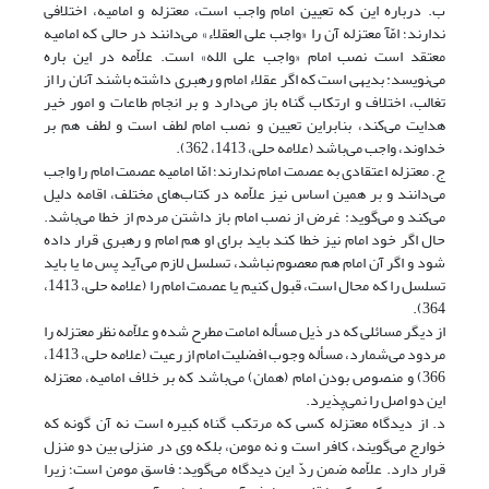
ب. درباره این که تعیین امام واجب است، معتزله و امامیه، اختلافی
ندارند؛ امّآ معتزله آن را «واجب علی العقلاء» می‌دانند در حالی که امامیه
معتقد است نصب امام «واجب علی الله» است. علاّمه در این باره
می‌نویسد: بدیهی است که اگر عقلاء امام و رهبری داشته باشند آنان را از
تغالب، اختلاف و ارتکاب گناه باز می‌دارد و بر انجام طاعات و امور خیر
هدایت می‌کند، بنابراین تعیین و نصب امام لطف است و لطف هم بر
خداوند، واجب می‌باشد (علامه حلی، 1413، 362).
ج. معتزله اعتقادی به عصمت امام ندارند؛ امّا امامیه عصمت امام را واجب
می‌‌دانند و بر همین اساس نیز علاّمه در کتاب‌های مختلف، اقامه دلیل
می‌کند و می‌گوید: غرض از نصب امام باز داشتن مردم از خطا می‌باشد.
حال اگر خود امام نیز خطا کند باید برای او هم امام و رهبری قرار داده
شود و اگر آن امام هم معصوم نباشد، تسلسل لازم می‌آید پس ما یا باید
تسلسل را که محال است، قبول کنیم یا عصمت امام را (علامه حلی، 1413،
364).
از دیگر مسائلی که در ذیل مسأله امامت مطرح شده و علاّمه نظر معتزله را
مردود می‌شمارد، مسأله وجوب افضلیت امام از رعیت (علامه حلی، 1413،
366) و منصوص بودن امام (همان) می‌باشد که بر خلاف امامیه، معتزله
این دو اصل را نمی‌پذیرد.
د. ‌از دیدگاه معتزله کسی که مرتکب گناه کبیره است نه آن گونه که
خوارج می‌گویند، کافر است و نه مومن، بلکه وی در منزلی بین دو منزل
قرار دارد. علاّمه ضمن ردّ این دیدگاه می‌‌گوید: فاسق مومن است؛ زیرا