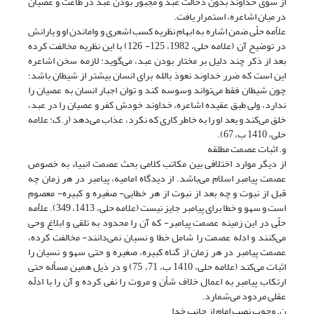
از سوی خداوند بدون دخالت عبد و مجبور بودن عبد در طاعت و عصیان
در میان اشاعره، استمرار یافت.
علاّمه حلّی ضمن اشاره به ابهام نظریه کسب اشعری و واماندن او و یارانش
در توضیح آن (علامه حلی، 1982، 125- 126) با این نظریه مخالفت کرده
بعد از ذکر چند دلیل بر مختار بودن عبد، می‌گوید: ‌لازمه سخن اشاعره
این است که ضرر خداوند نعوذ بالله برای انسان بیشتر از شیطان باشد؛
چون شیطان فقط می‌تواند وسوسه کند و توان اجبار انسان به عصیان را
ندارد، ولی طبق عقیده اشاعره، خداوند خودش کفر و عصیان را در عبد،
خلق می‌کند و بعد او را به خاطر کاری که نکرد، عذاب می‌دهد (ر.ک: علامه
حلی، 1410 ب، 67).
و. اثبات عصمت مطلقه
از دیگر موارد اختلافی بین مکاتب کلامی بحث عصمت انبیاء به خصوص
عصمت پیامبر اسلام می‌باشد. از دیدگاه امامیه، پیامبر در هر زمان چه
قبل از نبوت و چه بعد از نبوت از هر خطایی- صغیره و کبیره- معصوم
است و سهو و خطا برای پیامبر جایز نیست (علامه حلی، 1413، 349). علاّمه
حلّی در این زمینه عصمت پیامبر- که آن را محدود به تلقی و ابلاغ وحی
می‌کنند و ادله عصمت را شامل خطا و نسیان نمی‌دانند- مخالفت کرده،
عصمت پیامبر در هر زمان از گناه کبیره، صغیره و حتی سهو و نسیان را
اثبات می‌کند (علامه حلی، 1410 ب، 71، 75) و در ذیل همین مسأله حتی
ارتکاب پیامبر به اعمال خلاف شأن و مروت را نفی کرده و آن را با ادلّه
عقلی مردود می‌شمارد.
ن. وجوب نصب امام از جانب خدا