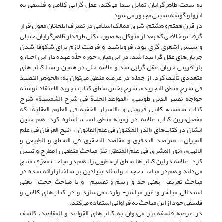
به سمت ظاهرگرایان تمایل پیدا می‌کند، عقل گرایی کلامی و فلسفی به
انزوا و گوشه نشینی مجبور می‌شود.
در قرن هفتم و هشتم، شرق ممالک اسلامی در تصرف ایلخانان مغول قرار
گرفت و خلافتی که بعد از متوکل به صورت کلی طرفدار ظاهرگرایان حنبلی
و سپس اشعری گری بود، فروپاشید و فرصت لازم برای شکوفا شدن
جریان‌های عقل گرا پیدا شد. در این میان، حوزه حلّه عهده دار این احیاء و
بازآفرینی جریان عقل گرایی شد و علامه حلی در همین راستا کتاب‌های
متعددی تألیف کرد. از جمله در عرصه منطق می‌توان به: «الجوهر النضید
فی شرح منطق التجرید»، شرح بخش منطق کتاب تجرید الاعتقاد نوشته
خواجه نصیر الدین طوسی، «القواعد الجلیة فی شرح الشمسیة» شرح
کتاب شمسیه کاتبی قزوینی و «الاسرار الخفیة فی العلوم العقلیة» که
مفصل‌ترین کتاب علامه در زمینه منطق است، اشاره کرد. هم چنین
ایشان در کتاب‌های «الدر المکنون فی علم القانون»، «نهج العرفان فی علم
المیزان»، «مراصد التدقیق و مقاصد التحقیق فی المنطق و الطبیعی و
الالهی»، «نور المشرق فی علم المنطق» نیز مباحث منطقی را مطرح و تبیین
کرد. علامه در این کتاب‌ها منطق ارسطویی را، هم در مباحث معرّف منتج
می‌داند و هم در مباحث حجت، و انتقاد بنیادین بر ساختار ارائه شده در
مباحث تعریف- یعنی حد و رسم و تقسیم- و یا مباحث حجت- یعنی
استدلال مباشر و غیر مباشر- وارد نمی‌سازد و در کتاب‌های کلامی و
فلسفی خود از این مباحث به فراوانی استفاده می‌کند.
در عرصه فلسفه نیز می‌توان به کتاب‌های القواعد و المقاصد، کاشف