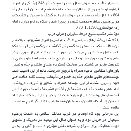
استمرار یافت. به عنوان مثال «میرزا سپند» (م 848 ق) یکی از امرای
قراقوینلو به پیروی از سلطان محمد خدابنده، شیخ احمد بن فهد حلّی (م
864 ق) را از حلّه به بغداد فراخوانده او را به گفتگو با سنیان برانگیخت و
در پی همین مناظره مذهب شیعه را پذیرا شد و سکه به نام دوازده امام
زد (خوانساری، 1390، 1: 73).
دو) نشر مکتب تشیع در فلات ایران و عراق عرب
با کم شدن فشارهای سیاسی خلافت عباسی و امرای مشروعیت یافته از
این خلافت، مکتب شیعه رو به گسترش گذاشت. این گسترش فزاینده که
با حب اهل بیت شروع می‌شد در صورت عدم پشتیبانی از سوی مراکز
علمی به شور بدون عمل و حتی در مواردی به حب همراه با غلو و عاری از
شریعت منجر می‌گشت، ولی فعالیت گسترده علمای متشرع حلّه و تبیین
باورهای اعتقادی امامیه همراه با ترویج شریعت، مانع از این آسیب شد.
نوشته‌های فقهی علمای حلّه به خصوص تألیفات بیست گانه علامه حلی
خود بهترین نشانه از این توسعه همراه با شعور و شریعت می‌باشد.
کتاب‌هایی مانند «مُختلَف الشیعة فی أحْکام الشریعة» که یک دوره کامل
فقه مقارنه‌ای و استدلالی از طهارت تا دیات را در بر دارد و یا کتاب «ارشاد
الاذهان إلی أحکام الایمان» به عنوان فقه فتوایی، نشان گر تنوع مخاطبین
علامه است.
این درحالی بود که اوضاع در غرب ممالک اسلامی به شدت برعلیه
شیعیان در جریان بود و به عنوان مثال ابن تیمیه در تحریک و تشویق
دولت ممالیک برای سرکوب شیعه نقش مؤثری داشت و آنان را به بی