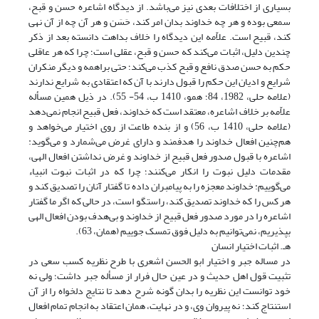
بسیاری از اختلافات بعدی نیز می‌باشد. از دیدگاه اشاعره حسن و قبح،
سمعی بوده و هر چه خداوند بدان امر کند، ‌حَسَن و هر آن چه از آن نهی
کند، قبیح است. علاّمه این دیدگاه را خلاف بداهت دانسته بعد از ذکر
چندین دلیل، اثبات می‌‌کند که حسن و قبح، عقلی است؛ چرا که هر عاقلی
حکم به حسن صدق نافع و قبح کذب می‌کند؛‌ حتی براهمه و دیگر منکران
شرایع و ادیان این حکم را قبول دارند با آن که اعتقادی به شرایع ندارند
(علامه حلی، 1982، 84؛ همو، 1410 ب، 54- 55). در ذیل همین مسأله
علاّمه بر خلاف اشاعره، معتقد است که خداوند، فعل قبیح انجام نمی‌دهد
(علامه حلی، 1410 ب، 56) و از بنده طاعت از روی اختیار می‌خواهد و
هم‌چنین افعال خداوند را هدفمند و دارای غرض می‌شمارد و می‌گوید:
اشاعره با قبول صدور فعل قبیح از خداوند و غرض نداشتن افعال الهی،
مقدمات دلیل نبوت را انکار می‌کنند؛ چرا که در اثبات نبوت انبیاء
می‌گوییم: خداوند معجزه را به پیامبران داده تا گفتار آنان را تصدیق کند و
هر کس را که خداوند تصدیق کند، راستگو است، در حالی که اگر ما گفتار
اشاعره را در مورد صدور فعل قبیح از خداوند و بی‌هدف بودن افعال الهی
بپذیریم، نمی‌توانیم به دلیل فوق تمسک جوییم (همان، 63).
هـ. اثبات اختیار انسان
در مساله جبر و اختیار ابو الحسن اشعری با طرح نظریه کسب سعی در
تثبیت قول اهل حدیث و در عین حال فرار از مسأله جبر داشت؛ ولی نه
خود توانست این نظریه را بدان گونه شرح دهد تا نتایج دلخواه را از آن
استنتاج کند؛ نه پیروان وی، و در نهایت، همان اعتقاد به انجام تمام افعال