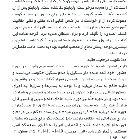
«کشف الیقین فی فضائل امیرالمؤمنین» دیگر کتاب علامه در زمینه امامت
است که آن را هم به درخواست اولجایتو نگاشته است. اولجایتو پس از آن
که به مذهب تشیع گروید از علامه حلی برای حضور در مقر حکومت
دعوت کرده از او خواست تا در ضمن کتابی ادله عقلی و نقلی حقانیت
آموزه‌های شیعه را بیان کند. علامه نیز در اجابت سلطان کتاب «نهج الحق و
کشف الصدق» را تألیف کرد و برای سلطان هدیه برد. گرچه علامه این
کتاب را در اصول عقائد نوشته و از همه اصول بحث کرده است اما چون
بیشترین توجه ایشان دفاع از مذهب امامیه بوده به بحث امامت مفصل‌تر
پرداخته است.
ده) تقویت مرجعیت فقیه
تاریخ امامان شیعه به دوره حضور و غیبت تقسیم می‌شود. در دوره
حضور، خود ائمه عهده دار تشکیل یا عدم تشکیل حکومت می‌باشند و
دوره غیبت را برعهده نائبان عام یعنی فقهاء گذاشته‌اند و در واقع ولی
فقیه حاکم به شمار می‌آید و با توجه به بسترها و شرایط، به اجرای
دستورات الهی می‌پردازد. این اصل در حوزه بغداد و قم مطرح و شناخته
شده بود و در دوره حلّه نیز مورد تائید علمای حله و تبیین و تفسیر آنان
قرار گرفت چنان که محمد ابن ادریس حلی (م ۵۹۸ ق) از بنیانگذاران
حوزه حلّه درباره حکم کردن بین مردم می‌نویسد: «حکم بین مردم و
داوری بین آنانی که اختلاف دارند، جایز نیست، مگر برای کسی که سلطان
حق به او اجازه داده باشد و ائمه این امر را به فقهای شیعه که امین
هستند، واگذار کرده‌اند» (ابن ادریس، 1410- 1411، ۲: ۲۵، همان، ۳:
۱۹۳ -۱۹۴).