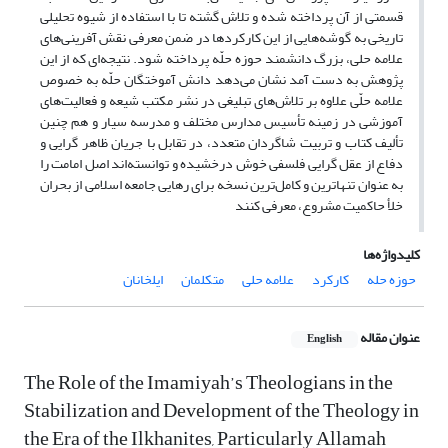
قسمتی از آن پرداخته شده و تلاش گشته تا با استفاده از شیوه تحلیلی
تاریخی به گوشه‌هایی از این کارکردها در ضمن معرفی نقش آفرینی‌های
علامه حلی، بزرگ دانشمند حوزه حلّه پرداخته شود. نتیجه‌ای که از این
پژوهش به دست آمد نشان می‌دهد دانش آموختگان حلّه به خصوص
علامه حلّی علاوه بر تلاش‌های تبلیغی در نشر مکتب شیعه و فعالیت‌های
آموزشی در زمینه تأسیس مدارس مختلف و مدرسه سیار و هم چنین
تألیف کتاب و تربیت شاگردان متعدد، در تقابل با جریان ظاهر گرایی و
دفاع از عقل گرایی فلسفی خوش درخشیده و توانسته‌اند اصل امامت را
به عنوان تنهاترین و کامل‌ترین نسخه برای رهایی جامعه اسلامی از بحران
خلأ حاکمیت مشروع، معرفی کنند
کلیدواژه‌ها
حوزه حله
کارکرد
علامه حلی
متکلمان
ایلخانان
عنوان مقاله
English
The Role of the Imamiyah’s Theologians in the
Stabilization and Development of the Theology in
the Era of the Ilkhanites, Particularly Allamah