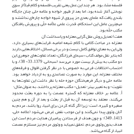
فلسفه مشاء بود. هر چند این عمل یعنی تقریب فلسفه و کلام قبلاً از سوی
نوبختی آغاز شده بود، اما بعد از ظهور خواجه و علامه حلی چنان جایگاه
بلندی یافت که علمای بعدی جز پیروی از شیوه خواجه چاره‌ای نداشتند و
مهم‌ترین عامل این استحکام، قدرت علمی علاّمه حلّی و پرورش یافتگان
مکتب حلّه بود.
هفت) تعدیل روش عقل گرایی معتزله و پاسداشت آن
معتزله در مباحث کلامی با کلام شیعه امامیه، قرابت‌های بسیاری دارد،
ولی این به معنای توافق کامل نیست و در برخی مسائل، اختلاف‌هایی دارند
که بنابر نقل مولف کتاب «سیمای فرزانگان» تعداد تفاوت‌‌های جوهری این
دو مکتب به بیش از بیست مورد می‌رسد (سبحانی، 1379، 33- 38)، و با
احتساب اختلافات فرعی به خصوص با در نظر گرفتن اقوال و فرقه‌‌های
مختلف معتزله، این موارد به صورت تصاعدی رو به ازدیاد خواهد بود.
علامه حلی و دیگر فرهیختگان حوزه حله با نظر داشت این تفاوت‌ها به
تقویت- و به تعبیر بهتر: تعدیل- مکتب معتزله پرداختند، به عنوان مثال:
أ. علامه بر خلاف معتزله که گستره عصمت را به دوره بعثت محدود
می‌کنند، معتقد به توسعه آن به قبل از بعثت و بعد از آن و هم چنین
صغیره و کبیره، است؛ زیرا اگر گناه کردن برای انبیاء روا باشد، مردم به
آنان وثوق پیدا نمی‌کنند و این موجب نقض غرض می‌شود (علامه حلی،
1413، 349)؛ و چون هدف از فرستادن پیامبران هدایت مردم است این
هدف بدون وثوق مردم، تحقق نمی‎یابد و وثوق مردم نیز مستلزم عصمت
انبیاء از گناه می‌باشد.