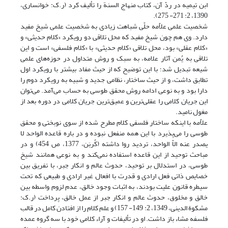
ابن تیمیه در ردّ آن، کتاب منهاج السنة را تألیف کرد (ر.ک: خوانساری،
1390، 2: 271- 275).
شخصیت علمی علاّمه حلّی شباهت زیادی به شخصیت علمی شیخ مفید
دارد. وی هم چون شیخ مفید که محل تلاقی دو رویکرد «کلام حدیثی» و
«کلام عقلی» بود، محل تلاقی «کلام حدیثی» با «کلام فلسفی» است و این
تلاقی به یُمن آثار علامه، به سبک و روش متداول در حوزه‌های علمی
شیعه تبدیل شد؛ با این توضیح که از حیث مفاد بیشتر با رویکرد اول
تطابق داشت، و از حیث ساختار، نظامی جدید و شبیه به رویکرد دوم را
دارا بود و به نوعی ادامه روش محقق طوسی به حساب می‌آمد. می‌توان
این جریان کلامی را عقلی‌‌ترین و عمیق‌ترین جریان کلامی در دوره بعد از
مغول نامید.
علاّمه با اینکه ساختار فلسفی کلام مطرح شده از سوی نوبختی و محقق
طوسی را می‌پذیرد با این همه منفعل نبوده و در باره قاعده الواحد لا
یصدر عنه الاّ الواحد، تردید روا داشته (کُربَن، 1377، ص 454) و در
مباحث توحید از این قاعده استفاده نمی‌کند و به نوعی همانند شیخ
طوسی، در استدلال بر توحید، حدوث عالم و انکار جبر، با تفریق بین
خصایص ذاتی فعل ارادی و قدرت با افعال غیر ارادی و طبیعی که تحت
سیطره قانون علیت بودند، به اثبات وجود خالق، عدم لزوم واسطه بین
خالق و مخلوق، حدوث عالم و انکار جبر از عمل خالق، پرداخت (ر.ک:
مشکوة الدینی، 1349، 2: 149- 157) و علم کلام را از افتادن کامل در قالب
فلسفه مشاء باز داشت. او در تألیفات و آراء کلامی خود با سه گروه عمده