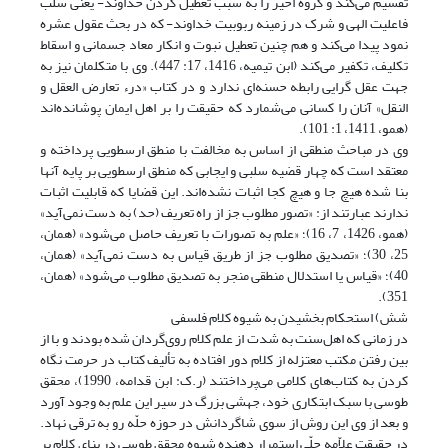
تقسیم می‌کند و گروه اخیر را به سبب تعطیل کردن خداوند- یعنی سلب
فاعلیت الهی و شرک در زمینه ربوبیت خداوند- که در بحث عقول عشره
نمود پیدا می‌کند و هم چنین تعطیل نبوت و انکار معاد جسمانی و اسقاط
تکلیف، تکفیر می‌کند (ابن تیمیه، 1416، 17: 447). وی با متکلمان نیز به
جهت عقل گرایی رابطه حسنه‌ای ندارد و در کتاب «درء تعارض العقل و
النقل» آنان را کسانی می‌شمارد که حقیقت را بر اهل ایمان پوشانده‌اند
(همو، 1411، 1: 101).
وی در مباحث منطقی از اساس به مخالفت با منطق ارسطویی پرداخته و
معتقد است که چهار قضیه سلبی و ایجابی که منطق ارسطویی بر پایه آنها
بنا شده هیچ جا و هیچ کجا اثبات نشده‌اند. این قضایا که قابلیت اثبات
ندارند عبارتند از: «تصور مطلوب جز از راه تعریف (حد) به دست نمی‌آید»
(همو، 1426، 7، 16)؛ «علم به تصورات با تعریف حاصل می‌شود» (همان،
25، 30)؛ «تصدیق مطلوب جز از طریق قیاس به دست نمی‌آید» (همان،
40)؛ «قیاس یا استدلال منطقی منجر به تصدیق مطلوب می‌شود» (همان،
351).
شش) استحکام بخشیدن به شیوه کلام فلسفی
در زمانی که اهل‌سنت به شدت از علم کلام روی‌گردان شده بودند و با از
بین رفتن مکتب معتزله از کلام دور افتاده به تألیف کتاب در حرمت نگاه
کردن به کتاب‌های کلامی می‌پرداختند (ر.ک: ابن قدامه، 1990)، محقق
طوسی با سبک ابتکاری خود، جهشی بزرگ در سیر این علم به وجود آورد
و بعد از وی این روش از سوی شاگردانش در حوزه حلّه رو به ترقی نهاد.
در حقیقت علاّمه حلّی استمرار دهنده شیوه محقق طوسی در بنای کلام بر