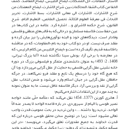
الاستار، المقامات، حل المشکلات، ایضاح التلبیس، ایضاح المقاصد، کشف
الخفا من کتاب الشفا، المحاکمات بین شراح الاشارت، ایضاح المعضلات من
شرح الاشارات، الاشارات الی معانی الاشارات، بسط الاشارت، تحریر
الابحاث فی معرفة العلوم الثلاثة، تحصیل الملخص، التعلیم التام، شرح
القانون، شرح حکمه الاشراق و... اشاره کرد. علامه در این کتاب‌ها در
عین حفظ سنت فلاسفه مسلمان و درحالی که به قالب‌های منطقی و فلسفی
وفادار است، دیدگاه‌های خود و البته نوآوری‌هایش را نیز بیان کرده و
مقلد صرف نیست. او در دو کتاب خود به نام «المقاومات» که در مناقشه
با فلاسفه قدیم، تألیف کرده است و «ایضاح التلبیس من کلام الرئیس» که
در معارضه با برخی آراء بوعلی سینا نگاشته شده (آغا بزرگ تهرانی،
1408، 2: 493) به عنوان دانشمندی متفکر و فیلسوفی بزرگ در دوره
خانه نشینی عقل گرایی فلسفی به حمایت از عقل گرایی می‌پردازد وبا آن
که هیچ گاه خود را درسطح یک تابع و مقلد فرو نمی‌کاهد، در جرگه
حافظان عقل گرایی در جهان اسلام وارد می‌شود و ضمن انتخاب عقل
گرایی از نقد و بررسی آراء دیگر فلاسفه غافل نیست. ما به عنوان نمونه
به چند مورد از این انتقادات اشاره می‌کنیم:
أ. هانری کوربَن (1377، 454) نقل می‌کند که «علاّمه حلّی مانند خواجه
نصیر طوسی با الهام از سهروردی، در باره قاعده الواحد لا یصدر عنه الاّ
الواحد، تردید روا داشته....» و این تردید در بحث عمومیت قدرت واجب
تعالی مشهود‌ است؛ زیرا در توضیح سخن محقق طوسی درباره این که
قدرت خداوند به جمیع مقدورات تعلق می‌گیرد، می‌نویسد: «در این
مسأله حکماء و ثنویه نزاع کرده‌اند؛ زیرا حکماء می‌گویند: خداوند واحد