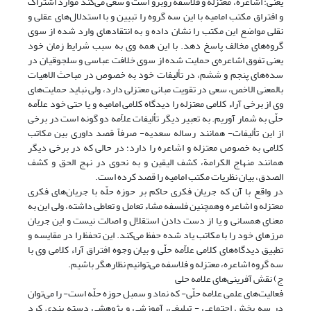
یعنی: ‌اشاعره، معتزله و فلاسفه روبرو است و سعی می‌کند موارد اشتراک
و افتراق مکتب امامیه با این سه گروه را تبیین و با استدلال‌های عقلی و
نقلی مواضع این مکتب را نشان داده و به انتقادهای وارد شده از سوی
گروه‌های مخالف پاسخ دهد. با این همه وی به سبب شرایط زمان خود
یعنی تفوق اشاعره‌ی حمایت شده از سوی ‌خلافت عباسی و سلجوقیان در
سده‌های پنجم و ششم، در تألیفات خود به خصوص در مباحث الاهیات
بالمعنی الاخص، سعی در تقویت مبانی معتزلی دارد، ولی نباید حمایت‌های
وی از برخی آراء کلامی معتزله را دیدگاه کلامی امامیه و یا حتی خود علاّمه
حلّی به شمار آوریم. به تعبیر دیگر تألیفات علاّمه دو گونه است در برخی
از این تألیفات- همانند رساله سعدیه- صرفاً قصد داوری بین مکاتب
کلامی به خصوص معتزله و اشاعره را دارد؛ در حالی که در برخی دیگر
همانند منهاج الکرامة، کشف الیقین و به نحوی در نهج الحق و کشف
الصدق، بیان نظریات مکتب امامیه را قصد کرده است.
در واقع با آن که جریان فکری حاکم بر حوزه حلّه با جریان‌های فکری
معتزله و اشاعره وهمچنین فلسفه مشاء تعامل و تعاطی داشته، ولی این به
معنای همسانی و یا از دست دادن استقلال و اصالت نیست و این جریان
مرزهای خود را با مکاتب یاد شده حفظ می‌کند. این تحفظ را در مقایسه و
تطبیق دیدگاه‌های کلامی علاّمه حلّی و بیان وجوه افتراق آراء کلامی وی با
سه گروه اشاعره، معتزله و فلاسفه می‌توانیم نظاره‎گر باشیم.
ج) نقش آفرینی‌های علامه حلی
فعالیت‌های علمی علامه حلّی- که نماد و سمبل حوزه حلّه است- را می‌توان
در سه بخش اجتماعی - تبلیغی، آموزشی و پژوهشی دسته بندی کرد