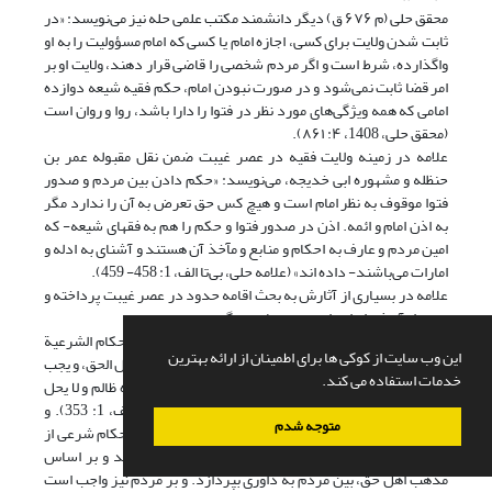
محقق حلی (م ۶۷۶ ق) دیگر دانشمند مکتب علمی حله نیز می‌نویسد: «در
ثابت شدن ولایت برای کسی، اجازه امام یا کسی که امام مسؤولیت را به او
واگذارده، شرط است و اگر مردم شخصی را قاضی قرار دهند، ولایت او بر
امر قضا ثابت نمی‌شود و در صورت نبودن امام، حکم فقیه شیعه دوازده
امامی که همه ویژگی‌های مورد نظر در فتوا را دارا باشد، روا و روان است
(محقق حلی، 1408، ۴: ۸۶۱).
علامه در زمینه ولایت فقیه در عصر غیبت ضمن نقل مقبوله عمر بن
حنظله و مشهوره ابی خدیجه، می‌نویسد: «حکم دادن بین مردم و صدور
فتوا موقوف به نظر امام است و هیچ کس حق تعرض به آن را ندارد مگر
به اذن امام و ائمه. اذن در صدور فتوا و حکم را هم به فقهای شیعه- که
امین مردم و عارف به احکام و منابع و مآخذ آن هستند و آشنای به ادله و
امارات می‌باشند- داده اند» (علامه حلی، بی‌تا الف، 1: 458- 459).
علامه در بسیاری از آثارش به بحث اقامه حدود در عصر غیبت پرداخته و
به جواز آن فتوا داده است. در جایی می‌گوید:
«و للفقیه الجامع لشرایط الافتاء- و هی العدالة و المعرفة بالأحکام الشرعیة
این وب سایت از کوکی ها برای اطمینان از ارائه بهترین
عن أدلتها التفصیلیة- اقامتها و الحکم بین الناس بمذهب اهل الحق، و یجب
خدمات استفاده می کند.
علی الناس مساعدته علی ذلک و الترافع الیه، و المؤثر لغیره ظالم و لا یحل
الحکم و الافتاء لغیر الجامع للشرائط» (علامه حلی، 1410 الف، 1: 353). و
متوجه شدم
فقیهی که واجد شرایط افتا است- یعنی عدالت، و شناخت احکام شرعی از
طریق ادله تفصیلی آن- می‌تواند به اقامه حدود اقدام کند و بر اساس
مذهب اهل حق، بین مردم به داوری بپردازد. و بر مردم نیز واجب است