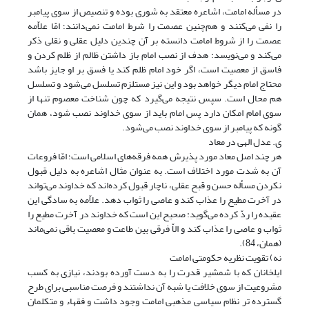
در مسأله امامت، اشاعره معتقد به شوری بوده و تنصیص از سوی پیامبر
را نفی می‌کنند و هم‌چنین عصمت را شرط امامت نمی‌دانند؛ امّا علاّمه
عصمت را از شروط امامت دانسته بر آن چندین دلیل عقلی و نقلی ذکر
می‌کند و می‌نویسد: هدف از نصب امام باز داشتن ظالم از ظلم کردن و
فاسق از معصیت است، اگر خود امام ظلم کند یا فسق بر او جایز باشد
محتاج امام دیگر خواهد بود و این نیز مستلزم تسلسل می‌شود و تسلسل
هم محال است. سپس نتیجه‌ می‌گیرد که چون شناخت معصوم تنها از
سوی امام امکان دارد پس امام باید از سوی خداوند نصب شود، همان
گونه که پیامبر از سوی خداوند نصب می‌شود.
ی. عدل الهی در معاد
هر چند اصل معاد مورد پذیرش همه فرقه‌های اسلامی است؛‌ امّا فروعات
آن به شدت مورد اختلاف است. به عنوان مثال اشاعره به دلیل قبول
نکردن مسأله حسن و قبح عقلی، ناچار قبول کرده‌اند که خداوند می‌تواند
در آخرت مطیع را عذاب کند و عاصی را ثواب دهد. علاّمه به سادگی این
عقیده را ردّ کرده می‌گوید: صحیح این است که خداوند در آخرت مطیع را
ثواب و عاصی را عذاب کند و الاّ فرقی بین طاعت و معصیت باقی نمی‌‌ماند
(همان، 84).
نه) تقویت نظریه حکومتی امامت
ایلخانان که با شمشیر قدرت را به دست آورده بودند، نیازی به کسب
مشروعیت از سوی خلافت یا شبه آن نداشتند و فرصت مناسبی برای طرح
گسترده تر نظام سیاسی مذهبی امامت وجود داشت و فقهاء و متکلمان