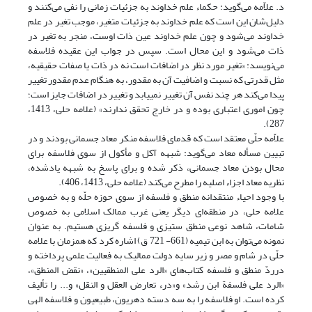
د. علاّمه می‌گوید: حکماء علم خداوند به جزئیات زمانی را نفی می‌‌کنند و
دلیل‌شان این است که علم خداوند به جزئیات متغیر، موجب تغیر در علم
خداوند می‌شود و چون علم خداوند عین ذات اوست، منجر به تغیر در
ذات می‌شود و این محال است. سپس در جواب این عقیده فلاسفه
می‌نویسد: «تغیر مورد نظر در اضافات است نه در ذات یا صفات حقیقیه،
مثل قدرتی که نسبت و اضافیت آن به مقدور، به هنگام عدم مقدور تغییر
پیدا می‌کند هر چند نفس آن تغییر نمی‎یابد و تغییر در اضافات جایز است؛
چون اموری اعتباری بوده و در خارج تحقق ندارند» (علامه حلی، 1413،
287).
علاّمه حلّی معتقد است که قدمای فلاسفه منکر معاد جسمانی بودند و در
تبیین مسأله معاد می‌گوید: شبهه آکل و مأکول از سوی فلاسفه برای
محال بودن معاد جسمانی، ذکر شده و برای پاسخ به شبهه یادشده،
نظریه معاد اجزاء اصلیه را مطرح می‌‌کند (علامه حلی، 1413، 406).
با وجود احیاء منتقدانه منطق و فلسفه از سوی حوزه حلّه و به خصوص
علامه حلی، در منطقه‌ای دیگر یعنی غرب ممالک اسلامی به خصوص
شامات، شاهد نوعی منطق ستیزی و فلسفه گریزی هستیم. به عنوان
نمونه می‌توان به ابن تیمیه (661- 721 ق) اشاره کرد که همزمان با علامه
حلّی در شام و مصر و زیر سایه دولت ممالیک به فعالیت علمی پرداخته و
درردّ منطق و فلسفه کتاب‌های «الرد علی المنطقیین»، «نقض المنطق»،
«الرد علی فلسفة ابن رشد» و«درء تعارض العقل و النقل» و... را تألیف
کرده است. او فلاسفه را به سه دسته دهریون، طبیعیون و فلاسفه الهی