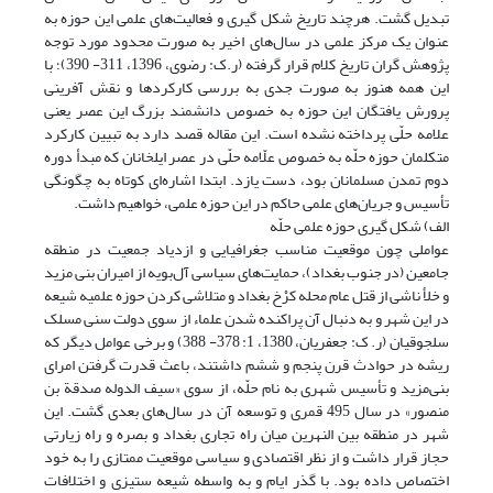
تبدیل گشت. هرچند تاریخ شکل گیری و فعالیت‌های علمی این حوزه به
عنوان یک مرکز علمی در سال‌های اخیر به صورت محدود مورد توجه
پژوهش گران تاریخ کلام قرار گرفته (ر.ک: رضوی، 1396، 311- 390)؛ با
این همه هنوز به صورت جدی به بررسی کارکردها و نقش آفرینی
پرورش یافتگان این حوزه به خصوص دانشمند بزرگ این عصر یعنی
علامه حلّی پرداخته نشده است. این مقاله قصد دارد به تبیین کارکرد
متکلمان حوزه حلّه به خصوص علّامه حلّی در عصر ایلخانان که مبدأ دوره
دوم تمدن مسلمانان بود، دست یازد. ابتدا اشاره‌ای کوتاه به چگونگی
تأسیس و جریان‌های علمی حاکم در این حوزه علمی، خواهیم داشت.
الف) شکل گیری حوزه علمی حلّه
عواملی چون موقعیت مناسب جغرافیایی و ازدیاد جمعیت در منطقه
جامعین (در جنوب بغداد)، حمایت‌های سیاسی آل‌بویه از امیران بنی مزید
و خلأ ناشی از قتل عام محله کرْخ بغداد و متلاشی کردن حوزه علمیه شیعه
در این شهر و به دنبال آن پراکنده شدن علماء از سوی دولت سنی مسلک
سلجوقیان (ر. ک: جعفریان، 1380، 1: 378- 388) و برخی عوامل دیگر که
ریشه در حوادث قرن پنجم و ششم داشتند، باعث قدرت گرفتن امرای
بنی‌مزید و تأسیس شهری به نام حلّه، از سوی «سیف الدوله صدقة بن
منصور» در سال 495 قمری و توسعه آن در سال‌های بعدی گشت. این
شهر در منطقه بین النهرین میان راه تجاری بغداد و بصره و راه زیارتی
حجاز قرار داشت و از نظر اقتصادی و سیاسی موقعیت ممتازی را به خود
اختصاص داده بود. با گذر ایام و به واسطه شیعه ستیزی و اختلافات