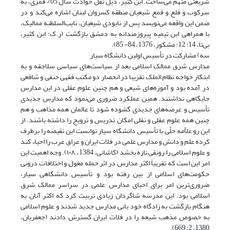
شریعتی متهم می‌ساخت. ابن کثیر، ذیل نقل حوادث سال 705 قمری، به
سرکوب و قلع و قمع شیعیان منطقه کسروان لبنان اشاره می‌کند و در
ضمن این واقعه می‌نویسد پس از نابودی شیعیان، نایب‌السلطنه ممالیک،
با همراهی ابن تیمیه پیروزمندانه به دمشق بازگشت (ر.ک: ابن کثیر،
بی‌تا، 14: 12؛ مشکور، 1376، 84- 85).
سه) مشارکت در تأسیس اولین دانشگاه سیار
مدارس شرق ممالک اسلامی بعد از سیاست‌های سیاسی سلاجقه و به
ابتکار خواجه نظام الملک تقریبا در انحصار دو مکتب فقهی حنفی و شافعی
در آمده بود و آموزه‌های شیعی و هم چنین علوم عقلی در این مدارس
جایگاهی نداشتند. همین عملکرد ضروری می‌نمود که مدارس جدیدی
تأسیس و عرصه‌های جدیدی گشوده شود تا عالمان همه مذاهب و هم
چنین همه علوم عقلی و نقلی امکان تدریس و ترویج را داشته باشند. از
این رو علاّمه حلّی با تأسیس دانشگاه سیار توانست این نقیصه را برطرف
کرده علم و دانش و مدارس علمی در فلات ایران و عراق عرب را احیاء کند
و علوم اسلامی را رونقی تازه بخشد (کاشانی، 1384، ۱۰۸). وجه اهمیت این
امر این است که تقریباً اکثر مدارس در اثر حمله مغول و اختلافات درونی
حکومت‌های اسلامی از بین رفته بود و تأسیس دانشگاهی سیار،
ضروری‌ترین امر برای احیای مدارس علمی در سراسر ممالک شرق
اسلامی بود. این مدرسه شاگردان زیادی تربیت کرد که اکثر آنان به
هنگام بازگشت به زادگاه خود بانی مدارس جدید شدند و علوم اسلامی
به خصوص مذهب شیعه را در فلات ایران گسترش دادند (جعفریان،
1380، 2: 669).