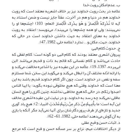
ب. عدم امکان رویت خدا
علامه در بحث رویت خداوند نیز بر خلاف اشعریه معتقد است که رویت
خداوند هم در دنیا و هم در آخرت، عقلاً جایز نیست و ضمن استناد به
آیه لا تُدْرِکهُ الْأَبْصارُ وَ هُوَ یدْرِک الْأَبْصارَ (انعام: 103) (چشم‌ها او را
نمی‌بینند؛ ‌ولی او همه چشم‌ها را می‌بیند)، می‌نویسد: اعتقاد به رویت
خداوند به معنای اعتقاد به جهت داشتن خداوند است در حالی که
خداوند، جهت، مکان و... ندارد (علامه حلی، 1982، 47).
ج. حدوث کلام الهی
پیروان اشعری معتقد بودند که کلام الهی دو گونه است:‌ کلام لفظی که
حادث می‌باشد و کلام نفسانی که قائم به ذات و قدیم می‌باشد (ابن
ابی‌برده، 1397، 19). علاّمه در این عقیده نیز با اشاعره مخالفت می‌کند و
با ارائه ادّله مختلف آن را ابطال می‌کند و می‌گوید این سخن شما مستلزم
سفه و نقص در خداوند است، چون اگر کلام خداوند قدیم باشد به این
معنا است که خداوند وقتی که هیچ مخلوقی نبوده بگوید: یا ایها الناس
اعبدوا ربّکم، در حالی که هیچ مخاطبی نداشته، چنین کاری را هیچ انسان
عاقلی نمی‌کند چه رسد به خداوند‌، و در نهایت این عقیده اشعری مخالف
این آیه است: ما یأْتِیهِمْ مِنْ ذِکرٍ مِنْ رَبِّهِمْ مُحْدَثٍ (انبیاء: 2)؛ هیچ یاد آوری
جدید و تازه‌ای از طرف پروردگارشان برای آنها نمی‌آید مگر آنکه با بازی
به آن گوش می‌دهند (علامه حلی، 1982، 61- 62).
د. اثبات حسن و قبح عقلی
از دیگر اختلافات مهم، نزاع بر سر مسأله حسن و قبح است که مرجع