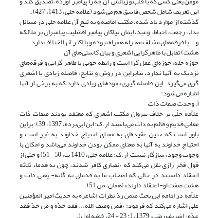
مومن یعنی کسی که با قلب و زبانش آن چه را پیامبر آورده، تصدیق کند و
این تعریف شامل شخص فاسق هم می‌شود (علامه حلی، 1413، 427).
گذشته از موارد یاد شده، مکتب امامیه و به تبع آن علامه حلی در مسائل
بداء، رجعت، احباط، وعید، ایمان نیاکان پیامبر افضلیت پیامبران بر ملائکه
و... با فرقه‌های مختلف معتزله همراه نبوده و با اکثر آنها اختلاف دارد.
هشت) تقابل با ظاهرگرایی اشعری و بیان کاستی‌های آن
حوزه حله، حوزه‌ای عقل گرا است و رابطه خوبی با ظاهر گرایی و فرقه‌های
نزدیک به آنها ندارد، بنابراین در روش و نتایج، فاصله زیادی با اشعری
گری می‌گیرد. این فاصله گیری نمود‌های زیادی دارد که به برخی از آنها
اشاره می‌شود:
أ. وحدت صفات ذات
علاّمه حلّی بر خلاف پیروان مکتب اشعری که معتقد بودند صفات ذات
معانی قدیم و قائم به ذات می‌باشند (ر.ک: ابن ابی‌برده، 1397، 39)؛ براین
باور است که چنین عقیده‌ای به معنای احتیاج خداوند به غیر است و
احتیاج خداوند به آنها به معنای ممکن بودن خداوند می‌باشد و امکان با
وجوب وجود، سازگار نیست (ر.ک: علامه حلی، 1410 ب، 50- 51) و حتی از
قول فخر رازی نقل می‌کند که «نصاری کافر شدند، چون به قدماء ثلاثه
اعتقاد داشتند در حالی که اصحاب ما به قدمای نه گانه- یعنی ذات و
هشت صفت او- اعتقاد دارند» (همان، ص 51).
علاّمه در ادامه این بحث ضمن ردّ نظرات اشاعره به حدیث امیر المؤمنین
علی ‌اشاره می‌کند که فرمود: «فمن وصف الله... فقد حدّه و من حدّ فقد
عدّه» (شریف رضی، 1379، 1: 23 - 24، خطبه اول).