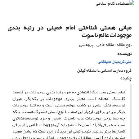
مبانی هستی شناختی امام خمینی در رتبه بندی
موجودات عالم ناسوت
نوع مقاله : مقاله علمی - پژوهشی
نویسنده
علی کریمیان صیقلانی
گروه معارف اسلامی دانشگاه گیلان
چکیده
امام خمینی ضمن نگاه انتقادی به هرم رتبه بندی موجودات در فلسفه‌
کلاسیک، معتقد است معیار برتری موجودات بر یکدیگر، میزان
توسعه‌یافتگی علمی در کشف عوالم هستی است و نه تنها موجودات
دیگر نیز در برخورداری از این صفت با نوع انسان مشترک هستند، بلکه
چه بسا برخی موجودات عالم ناسوت، شعور و خرد توسعه‌یافته‌تری
نسبت به برخی افراد انسان داشته و باید آن موجودات خاص را از برخی
انسان‌ها برتر بدانیم. نتیجه‌ تبعی این دیدگاه، این است که ایشان قضیه‌
مشهور «[نوع] انسان مطلقا اشرف موجودات امکانی است» را محل تأمل