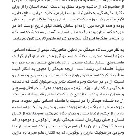
از مفاهیم که از حاشیه وجود مطلق به دست آمده، انسان را از ورای
تکثرات فرهنگی، به دامن ثبات و استقرار می‌اندازد. در این سطح تحلیل،
اگرچه آدمی در حوزه حکمت عملی، تجلی وجود متکثر تاریخی خویش
بوده و همه آن‌چه ذیل اراده او سامان یافته، تبلور تاریخ اوست، اما در
حوزه حکمت نظری و معارف حقیقی، انسان با آسمانی متحد شده است که
در همه فرهنگ‌ها آبی‌رنگ است و در شرایط متنوع تاریخی تلون نمی‌یابد.
به نظر می‌رسد که هیدگر، در تحلیل متافیزیک، فهمی از فلسفه اسلامی –
بویژه فلسفه صدرایی- نداشته است و آن‌چه در اختیار او قرار گرفته،
فلسفه‌های اسکولاستیک مسیحی و اندیشه‌های فلسفی غرب مدرن و
نهایتاً، فلسفه ابن رشد است. آن‌چه هیدگر را مجبور به انکار کلیت
متافیزیک کرده است، ناتوانی او از تفکیک میان علوم حضوری و حصولی و
نسبت آن‌دو در ساحت وجود است. بنابراین، می‌توان گفت که دغدغه
هیدگر برای گذار از سوژه-ابژه و تبیین وجودی معرفت، در افقی وسیع‌تر
و عمیق‌تر، به نحو تکامل‌یافته‌ای در حکمت اسلامی قابل مشاهده است.
آن‌چه فلسفه هیدگر را در نسبت با فلسفه اسلامی فقیر نموده، عدم
توجه به تجرد ادراک، و رابطه وجودی نفس و بدن می‌باشد. او اساساً به
دازین از چشم ارتباط نفس و بدن، نگاه نمی‌کند، هم‌چنان‌که از تقابل
انسان و جهان رویگردان است. هیدگر، بارها از لوگوس و موجودی که
زمینه گشودگی دازین را فراهم می‌کند، سخن رانده است، اما ارتباط
وجودی هرمنوتیک دازین و لوگوس، نه به انتقال علم مجرد به دازین