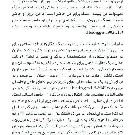
او می‌گوید، تنها موجودی که در عالم، ادراک حضوری از خود و دیگر اشیاء‌
دارد، دازین است. بنابراین، «وقتی من به سنگی نظر می‌افکنم، سنگ
نمی‌تواند مرا ببیند. سنگ برای من حاضر است اما من برای او حاضر
نیستم. سنگ موجودی است که هیچ چیز برای او حاضر نیست حتی
خودش.... این حضور واسطه وجود نیست، بلکه خود وجود است»
.
)
Heidegger
،
1982:213
(
بنابراین، فهم، عبارت است از قدرت درک امکان‌های خود شخص برای
هستی و در متن زیست‌جهانی که خود آدمی در آن زندگی می‌کند. دازین
در هنگام استفاده از هستومندها و درگیری عملی با ایشان (دانایی
عملی)، یک فعالیت ذهنی برای شناخت ندارد، بلکه به «مکشوف‌سازی» و
«آشکارکنندگی» ـ که به اعتقاد هیدگر، دو ویژگی اگزیستانس دازین
است ـ اشتغال دارد. در واقع دازین، از راه عمل، جهان را می‌فهمد و بر
مبنای آن به یک سلسله فعالیت‌های نظری در زمینه‌های علمی و فلسفی
می‌پردازد
(
1962:149
،
Heidegger
)
. دانایی نظری، ضمن یک گزاره و در
قالب الفاظ و مفاهیم، قابل انتقال بوده و جایگاه آن حافظه انسانی است،
اما در دانایی عملی، ساحت نظر به ساحت حضوری ارتقا یافته و علم، به
مثابه یک مهارت، بی‌آنکه در قالب گزاره‌ها و مفاهیم جای گیرد، قابل
ادراک است. برای نمونه، فردی که شناکردن را به خوبی می‌داند، آن را نه
در قالب مفاهیم، بلکه به صورت یک مهارت درک کرده و از همین‌روی،
نمی‌تواند به همان خوبی که می‌داند، در قالب گزاره‌ها و مفاهیم بیان
کند.بنابراین، در تلقی مارتین هیدگر، فهم، هم امری وجودی است و هم