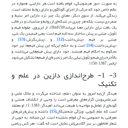
به صورت «دور هرمنوتیکی» قوام یافته است.هر دازاینى، همواره در
عالم خاص خود که مرکب از اجزاى گوناگون و داراى روابط مختلف است،
زندگى مى‌کند، از سوى دیگر، معناى یک چیز نزد دازاین امر بسیط و
منفردى نیست، بلکه هر چیزى در شبکه‌اى از روابط و مناسبات و در قالب
یک بافت براى دازاین معنا مى‌یابد(Ibid150)، از این‌روی، مقوله فهم و
تأویل، مبتنى بر پیش ساختار سه لایه فهم است؛ یعنى فهمیدن یک شى‌ء
مبتنى بر فهم «پیش‌داشت‌»
[12]
و «پیش‌نگرش»
[13]
و
«پیش‌برداشت»
[14]
است و به حکم این‌که این پیش فهم‌ها نیز خود
محکوم به احکام فهم هستند، خود داراى پیش فهم‌هایى مى‌باشند و
بالأخره براى فهم و تأویل نهایى یک امر زنجیره‌اى از فهم‌ها تشکیل مى‌شود
(پالمر، 1387: 150).
3- 1- طرح‌اندازی دازین در علم و
تکنیک
هیدگر آن‌چه امروز به عنوان «علم» شناخته می‌گردد و ملاک علمی و
غیرعلمی‌بودن گزاره‌های معرفتی است را وجهی از انکشاف هستی و
گونه‌ای از تعامل و مواجهه با طبیعت می‌داند (هیدگر، 1383: 1). او معتقد
است که علم کنونی، ویژگی مته‌متیکال
[15]
داشته و پیش‌فرض‌های
معرفتی به خصوصی به آن قوام بخشیده است. این مساله، به خوبی از
شعار افلاطون بر سر آکادمی‌اش نمایان است که گفت: «هر کس ریاضی