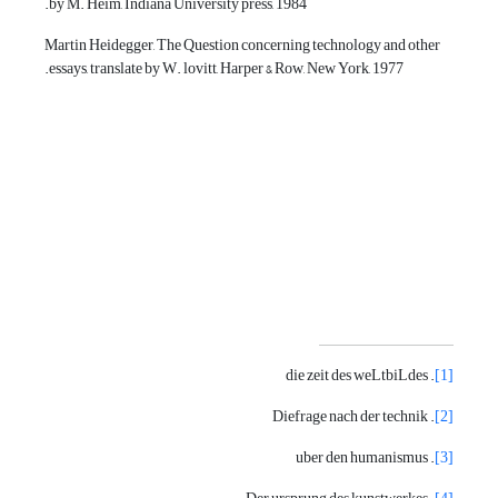
by M. Heim, Indiana University press, 1984.
Martin Heidegger, The Question concerning technology and other
essays, translate by W. lovitt, Harper & Row, New York, 1977.
. die zeit des weLtbiLdes
[1]
. Diefrage nach der technik
[2]
. uber den humanismus
[3]