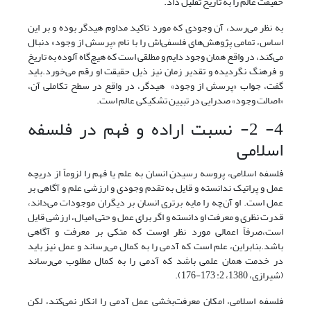
حقیقت عالم را به تاریخ تقلیل داد.
به نظر می‌رسد، آن وجودی که مورد تاکید مداوم هیدگر بوده و بر این
اساس، تمامی پژوهش‌های فلسفی‌اش را با نام «پرسش از وجود» دنبال
می‌کند، در واقع همان وجود دایم و مطلقی است که هیچ‌گاه آلوده به تاریخ
و فرهنگ نگردیده و تقدیر زمان نیز ذیل حقیقت او رقم می‌خورد.باید
گفت، جواب «پرسش از وجود» هیدگر، در واقع در سطح تکاملی آن،
«اصالت وجود» صدرایی در تبیین تشکیکی عالم است.
4- 2- نسبت اراده و فهم در فلسفه
اسلامی
فلسفه اسلامی، پروسه رسیدن انسان به علم یا فهم را لزوماً از دریچه
عمل و پراتیک ندانسته و قایل به تقدم وجودی و ارزشی علم و آگاهی بر
عمل است. او آن‌چه را مایه برتری انسان بر دیگران موجودات می‌داند،
قدرت نظری و معرفت او دانسته و اگر برای عمل و حتی امیال، ارزشی قایل
است،صرفاً اعمالی مورد نظر اوست که متکی بر معرفت و آگاهی
باشد.بنابراین، علم است که آدمی را به کمال می‌رساند و عمل نیز باید
در خدمت همان علمی باشد که آدمی را به کمال مطلوب می‌رساند
(شیرازی، 1380، 2: 173-176).
فلسفه اسلامی، امکان معرفت‌بخشی عمل آدمی را انکار نمی‌کند، لکن