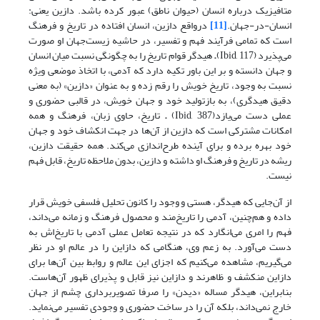
متافیزیک درباره انسان (حیوان ناطق) عبور کرده باشد. دازین یعنی:
انسان-در-جهان.
[11]
درواقع دازین، انسان افتاده در تاریخ و فرهنگ
است که تمامی فرآیند فهم و تفسیر، در حاشیه زیست‌جهان او صورت
می‌پذیرد (Ibid, 117)
.
هیدگر قوام تاریخ را به چگونگی نسبت میان انسان
و جهان دانسته و بر این باور تکیه دارد که آدمی، با اتخاذ موضعی ویژه
نسبت به وجود، تاریخ خویش را رقم زده و به عنوان «دازین» (به معنی
دقیق هیدگری)، به بازتولید خود و جهان خویش، در قالبی حضوری و
عملی دست می‌یازد(Ibid, 387)
.
تاریخ، حاوی زبان، فرهنگ و همه
امکانات مشترکی است که دازین از آن‌ها در جهت انکشاف خود و جهان
خود بهره برده و برای آینده طرح‌اندازی می‌کند. همه حقیقت دازین،
ریشه در تاریخ و فرهنگ او داشته و دازین، بدون ملاحظه تاریخ، قابل فهم
نیست.
از آن‌جایی که هیدگر، هستی و وجود را کانون تحلیل فلسفی خویش قرار
داده و هم‌چنین، آدمی را تاریخ‌مند و محصول فرهنگ و زمانه می‌داند،
فهم را امری می‌انگارد که در نتیجه تعامل عملی آدمی با تاریخ‌اش به
دست می‌آورد. به زعم وی، هنگامى که دازاین را در عالم او در نظر
مى‌گیریم، مشاهده مى‌کنیم که اجزاى این عالم و روابط بین آن‌ها براى
دازاین منکشف و ظاهرند و دازاین نیز قابل و پذیراى ظهور آن‌هاست.
بنابراین، هیدگر مساله «دیدن» را صرفا تصویربرداری چشم از جهان
خارج نمی‌داند، بلکه آن را در ساخت حضوری و وجودی تفسیر می‌نماید.