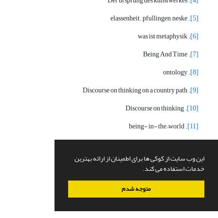
. Der ursprung des kunstwerkes
[4]
. elassenheit. pfullingen, neske
[5]
. was ist metaphysik
[6]
. Being And Time
[7]
. ontology
[8]
. Discourse on thinking on a country path
[9]
. Discourse on thinking
[10]
. being- in- the –world
[11]
. Fore-having
[12]
این وب سایت از کوکی ها برای اطمینان از ارائه بهترین
. Fore Sight
[13]
خدمات استفاده می کند.
. Fore- Conception
[14]
متوجه شدم
. mathematical
[15]