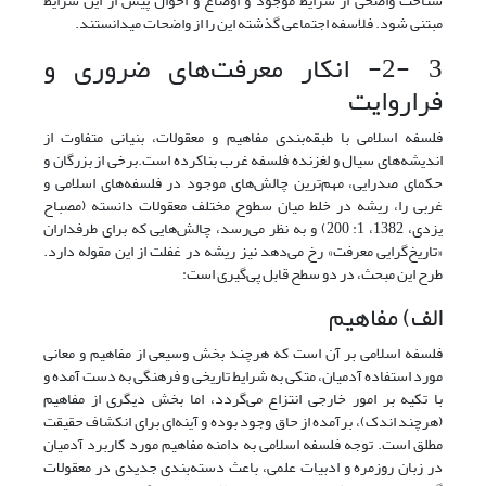
شناخت واضحی از شرایط موجود و اوضاع و احوال پیش از این شرایط
مبتنی شود. فلاسفه اجتماعی گذشته این را از واضحات می‏دانستند.
3 -2- انکار معرفت‌های ضروری و
فراروایت
فلسفه اسلامی با طبقه‌بندی مفاهیم و معقولات، بنیانی متفاوت از
اندیشه‌های سیال و لغزنده فلسفه غرب بناکرده است.برخی از بزرگان و
حکمای صدرایی، مهم‌ترین چالش‌های موجود در فلسفه‌های اسلامی و
غربی را، ریشه در خلط میان سطوح مختلف معقولات دانسته (مصباح
یزدی، 1382، 1: 200) و به نظر می‌رسد، چالش‌هایی که برای طرفداران
«تاریخ‌گرایی معرفت» رخ می‌دهد نیز ریشه در غفلت از این مقوله دارد.
طرح این مبحث، در دو سطح قابل پی‌گیری است:
الف) مفاهیم
فلسفه اسلامی بر آن است که هرچند بخش وسیعی از مفاهیم و معانی
مورد استفاده آدمیان، متکی به شرایط تاریخی و فرهنگی به دست آمده و
با تکیه بر امور خارجی انتزاع می‌گردد، اما بخش دیگری از مفاهیم
(هرچند اندک)، برآمده از حاق وجود بوده و آینه‌ای برای انکشاف حقیقت
مطلق است. توجه فلسفه اسلامی به دامنه مفاهیم مورد کاربرد آدمیان
در زبان روزمره و ادبیات علمی، باعث دسته‌بندی جدیدی در معقولات