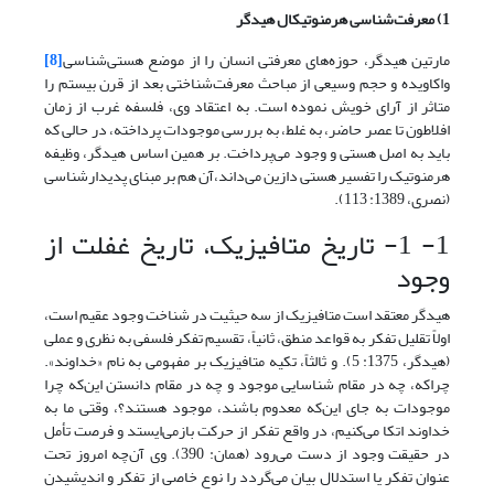
1) معرفت‌شناسی هرمنوتیکال هیدگر
مارتین هیدگر، حوزه‌های معرفتی انسان را از موضع هستی‌شناسی
[8]
واکاویده و حجم وسیعی از مباحث معرفت‌شناختی بعد از قرن بیستم را
متاثر از آرای خویش نموده است. به اعتقاد وی، فلسفه غرب از زمان
افلاطون تا عصر حاضر، به غلط، به بررسی موجودات پرداخته، در حالی که
باید به اصل هستی و وجود می‌پرداخت. بر همین اساس هیدگر، وظیفه
هرمنوتیک را تفسیر هستی دازین می‌داند،آن هم بر مبنای پدیدارشناسی
(نصری، 1389: 113).
1- 1- تاریخ متافیزیک، تاریخ غفلت از
وجود
هیدگر معتقد است متافیزیک از سه حیثیت در شناخت وجود عقیم است،
اولاً تقلیل تفکر به قواعد منطق، ثانیاً، تقسیم تفکر فلسفی به نظری و عملی
(هیدگر، 1375: 5). و ثالثاً، تکیه متافیزیک بر مفهومی به نام «خداوند».
چراکه، چه در مقام شناسایی موجود و چه در مقام دانستن این‌که چرا
موجودات به جای این‌که معدوم باشند، موجود هستند؟، وقتی ما به
خداوند اتکا می‌کنیم، در واقع تفکر از حرکت بازمی‌ایستد و فرصت تأمل
در حقیقت وجود از دست می‌رود (همان: 390). وی آن‌چه امروز تحت
عنوان تفکر یا استدلال بیان می‌گردد را نوع خاصی از تفکر و اندیشیدن