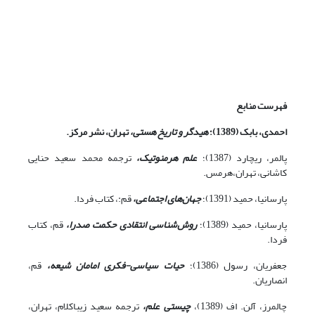
فهرست منابع
احمدی، بابک (1389)
؛
هیدگر و تاریخ هستی،
تهران، نشر مرکز.
پالمر، ریچارد (1387)؛
علم هرمنوتیک
،
ترجمه محمد سعید حنایی
کاشانی، تهران،هرمس.
پارسانیا، حمید (1391)؛
جهان‌های اجتماعی،
قم:، کتاب فردا.
پارسانیا، حمید (1389)؛
روش‌شناسی انتقادی حکمت صدرا،
قم،‌ کتاب
فردا.
جعفریان، رسول (1386)؛
حیات سیاسی-فکری امامان شیعه،
قم،
انصاریان.
چالمرز، آلن. اف (1389)،
چیستی علم،
ترجمه سعید زیباکلام، تهران،