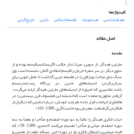
کلیدواژه‌ها
معرفت‏شناسی
هرمنوتیک
فلسفه اسلامی
دازین
تاریخ‌گرایی
اصل مقاله
مقدمه
مارتین هیدگر، از سویی، میراث‌دار مکتب اگزیستانسیالیسم بوده و از
سوی دیگر، بر سر سفره جریان رئالیسم انتقادی آلمان، نشسته است. وی
سنگ بنای مباحث ویژه‌ای را در فلسفه غربی گذاشت تا عامل خوبی برای
سرازیرکردن اندیشه‌های مدرن در پرتگاه پست‌مدرنیسم
باشد.تفاسیری که امروزه از اندیشه‌های مارتین هیدگر ارایه می‌گردد،
آن‌قدر متلون و متعدد است که اندیشه این فیلسوف قرن بیستمی را در
هاله‌ای از ابهامات قرار داده، هرچند خودش، درباره نتایجی که دیگران از
افکارش گرفته‌اند، معترض بوده است(گری، 1389: 161).
حیات فکری هیدگر را غالباً به دو دوره (متقدم و متأخر) و بعضاً به سه
دوره (متقدم، میانی و متأخر) تقسیم می‌کنند (احمدی، 1389: 39)، که
البته مهمترین اشتغال فکری او در دوره اخیر، مسأله غفلت از هستی و