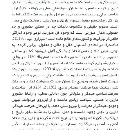
عمل، متکی بر علم است که به صورت پسینی علم‌آفرین می‌شود. اخلاق،
تقوی و تهذیب نفس، به عنوان‌ مقوله‌های عملی می‌توانند کارگزاران
مناسبی برای رسیدن به به برخی از مراحل علم و معرفت باشند. اما به
طور کلی، مکانیسم حصول فهم، از طریق برهان عقلی و فعالیت نظری ذهن
است. معلوم حقیقی و مکشوف بالذات چه در معنای حضوری و چه
حصولی، همان صورتی است که وجود آن صورت، نوعی وجود ادراکی
خالص از تیرگی‌ها و کدورت‌های عالم ماده است (شیرازی، بی‏تا، 6: 151).
ملاصدرا، در اتحادی که میان عقل و عاقل و معقول، برقرار کرده، به
نوعی، میان علم و نفس اتحاد و یگانگی قایل می‌شود که در سطحی
عمیق‌تر از مادیت (تجرد) تحقق یافته است (همان،6: 150). در واقع،
صدرای شیرازی کوشیده است که اتحاد نفس را با صورت ادراکی از قبیل
اتحاد هیولی با صورت، قلمداد کند (همان، 4: 200). او «وجود صورتی که
بالفعل تعقل می‌شود را همان وجود عاقلیت برای نفس می‌داند» چرا که
صورت تعقل شده، وجودی جز همان صورت معقولیت ندارد و با ذات
نفس عینیت پیدا می‌کند (مصباح یزدی، 1382، 2: 234). این مباحث با
معرفت‌شناسی هیدگر و مقولاتی چون «دانایی عملی» و ارتباط حضوری
دازین با هستی، شباهت زیادی داشته و از این‌روی می‌تواند، تبیین
وجودی هیدگر از معرفت را نیز پوشش دهد. با این‌حال،هرچند هیدگر،
دازین را تجلی وجود دانسته و عمل انسان را به مثابه تبلور تاریخ او
می‌انگارد، لکن همه وجود را در تاریخ خلاصه کرده و جایی برای اتحاد
آدمی با آسمان نمی‌گذارد. بسیاری از معارف از جمله اعتباریات، ذیل
اراده آدمی سامان یافته و به حوزه حکمت عملی مربوط می‌شود، اما برخی