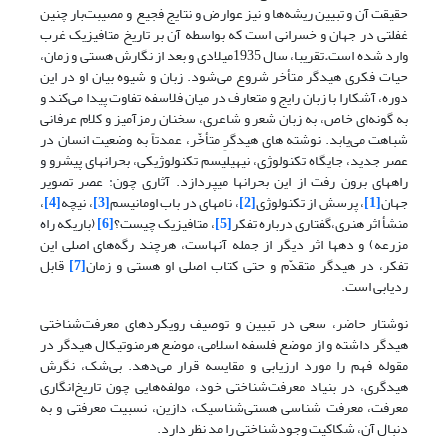
حقیقت آن و تبیین ریشه‌ها و نیز عوارض و نتایج فجیع و مصیبت‌بار چنین
غفلتی در جهان و خسرانی است که بواسطه آن بر تاریخ متافیزیک غرب
وارد شده است
.
تقریبا، سال 1935میلادی و بعد از نگارش هستی و زمان،
حیات فکری هیدگر متأخر شروع می‌شود. زبان و شیوه بیان او در این
دوره، آشکارا با زبان رایج و متعارف در میان فلاسفه تفاوت پیدا می‌کند و
به گونه‌ای خاص، به زبان شعر و شاعری، سخنان رمزآمیز و کلام عرفانی
شباهت می‌یابد. نوشته هاى هیدگرِ متأخّر، عمدتاً به وضعیت انسان در
عصر جدید، جایگاه تکنولوژى، نیهیلیسم تکنولوژیکى، بحران‏هاى پیش‏رو و
راه‏هاى برون رفت از این بحران‏ها مى‏پردازد. آثارى چون: عصر تصویر
جهان
[1]
، پرسش از تکنولوژى
[2]
، نامه‏اى در باب اومانیسم
[3]
، نیچه
[4]
،
منشأ اثر هنرى،گفتارى درباره تفکر
[5]
، متافیزیک چیست؟
[6]
(باریکه راه
مزرعه) و ده‏ها اثر دیگر از جمله آنهاست، هرچند رگه‌هاى اصلى این
تفکر، در هیدگر متقدّم و حتى کتاب اصلى او هستى و زمان
[7]
قابل
ردیابى است.
نوشتار حاضر، سعی در تبیین و توصیف رویکردهای معرفت‌شناختی
هیدگر داشته و از موضع فلسفه اسلامی، موضع هرمنوتیکال هیدگر در
مقوله فهم را مورد ارزیابی و مقایسه قرار می‌دهد. بی‌شک، نگرش
هیدگری، در بنیاد معرفت‌شناختی خود، مولفه‌هایی چون تاریخ‌انگاری
معرفت، معرفت شناسی هستی‌‌شناسیک، دازین، نسبیت معرفتی و به
دنبال آن، شکاکیت وجودشناختی را مد نظر دارد.