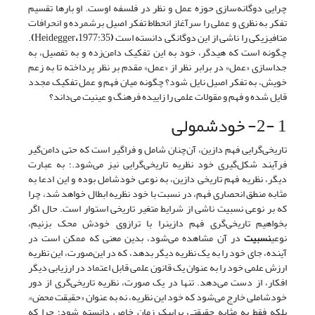
چرایی دوگانه‌سازی حوزه عمل و نظر در فلسفه اوست. او بارها تقسیم
تفکر به نظری و عملی را سرآغاز انحطاط تفکر اصیل بر‌شمرده و انحرافات
متافیزیکی را ناشی از این دوگانگی دانسته است
(
1977:35
،
Heidegger
)
.
چگونه است که هیدگر، خود به این تفکیک دامن‌زده و به تفصیل، به
جداسازی «عمل» در برابر نظر از «عمل» مقدم بر نظر پرداخته تا به زعم
خویش، به تفکر اصیل نایل شود؟ چگونه میان فهم و عمل تفکیک مجدد
قایل شده و فهم و مقولات علمی را زاییده فرهنگ و عینیت می‌داند؟
1 -2- خودشمولی
تاریخی‌گرایی فهم دازین، آن‌چنان شامل و فراگیر است که حتی دامن‌گیر
فرآیند شکل‌گیری خود نظریه تاریخی‌گرایی نیز می‌شود.؛ به عبارت
دیگر، نظریه فهم تاریخی دازین، به نوعی خود‌شامل بوده و این ادعا به
مثابه منطق انحصاری فهم، در نسبت با خود نظریه ابطال خواهد شد، چرا
که بر نوعی نسبیت ناشی از شرایط متغیر تاریخی استوار است. حال اگر
بخواهیم تاریخی‌گری فهم دازینرا با ترازوی خودش محک بزنیم،
نوعی
نسبیت
در آن مشاهده می‌شود، بدین معنی که ممکن است در
آینده، جای خود را به یک نظریه دیگر بدهد، که در این‌صورت، این نظریه
ارزش علمی خود را به عنوان یک قانون علمی قابل اعتماد در ارزیابی دیگر
افکار، از دست می‌دهد. تنها در یک صورت، نظریه تاریخی‌گری از دور
خودشاملی خارج می‌شود که خود این نظریه، نه به عنوان «حقیقت محض»,
بلکه فقط به مثابه حقیقتی براییک زمان خاص دانسته شود؛ چرا که