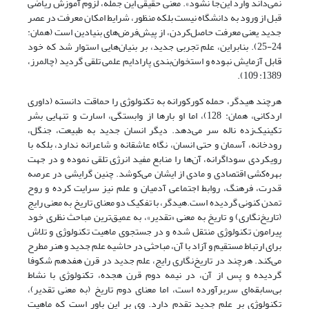
نمی‌داند وارد این‌جا نشود». معنی حقیقی این جمله، لزوم آموزش ریاضی
قبل از ورود به دانشگاه نیست بلکه منظور، شرایط امکان معرفت در عصر
جدید یعنی معرفت حاصل‌کردن، از پیش‌فرض‌های بنیادین است (همان:
24-25). بنابراین، علم تجربی جدید، بر بنیان‌هایی استوار شد که خود
قابل آزمایش نبوده و استخوان‌بندی پارادایم علمی تلقی گردید (چالمرز،
1389: 109).
هرچند هیدگر، حمله کورکورانه به تکنولوژی را حماقت دانسته (داوری
اردکانی، همان: 128)، اما او بارها از وابستگی، اسارت و تنهایی بشر
تکینیک‌زده ناله سر می‌دهد. دیگر انسان جدید به طبیعت، جنگل،
رودخانه، آسمان و حتی انسان، نگاه عاشقانه و شاعرانه ندارد، بلکه با
رویکردی سوداگرانه، آن‌ها را منابع مفید انرژی تلقی نموده و در جهت
بهره‌کشی اقتصادی و مادی از ایشان می‌کوشد. چنین گرایشی در عرصه
قدرت، فرهنگ، روابط اجتماعی آدمیان و علم نیز سرایت کرده و روح
تمدن کنونی گردیده است.هیدگر، با تفکیک دو معنای تاریخ به معنی رایج
(تاریخ‌نگاری) و تاریخ به معنی «تقدیر»، به عمیق‌ترین مباحث نظری خود
پیرامون تکنولوژی منتقل شده و در جستجوی ماهیت تکنولوژی و تلاش
برای ارتباط مستقیم و آزاد با آن، مباحثی در حاشیه علم جدید و هنر مطرح
می‌کند. هرچند در تاریخ‌نگاری رایج، علم جدید در قرن هفدهم شکوفا
گردیده و پس از آن، در نیمه دوم قرن هجده، تکنولوژی با نشاط
بی‌سابقه‌ای سربرآورده است، اما معنای دوم تاریخ (به معنی تقدیر)،
تکنولوژی بر علم جدید تقدم دارد. وی بر این باور است که ماهیت