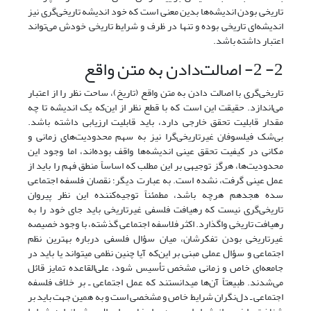
تاریخی‌ بودن اندیشه‌ها بدین معنی است که خود اندیشه تاریخی‌گری نیز
اندیشه‌ای تاریخی بوده و تنها در ظرف و شرایط تاریخی خودش می‌تواند
اعتبار داشته باشد.
2- 2- اصالت‌دادن به متن واقع
تاریخی‌گری با اصالت دادن به متن واقع (تاریخ)، ساحت نظر را از اعتبار
می‌اندازد. حقیقت این است که با قطع نظر از این‌که یک اندیشه تا چه
مقدار قابلیت تحقق خارجی دارد، باید قابلیت ارزیابی داشته باشد.
بی‌شک فیلسوفان غیرتاریخی‌گرا نیز به سهم محدودیت‌های زمانی و
مکانی در کیفیت تحقق عینی اندیشه‌ها واقف بوده‌اند، اما وجود این
محدودیت‌ها، هرگز توجیهی بر این مطلب که اساساً منطق فهم را باید از
عمل عینی گرفت، نشده است. به عبارت دیگر؛ نقصان فلسفه اجتماعی
سده هجدهم هرچه باشد، مطمئناً توجیه‌کننده این نظر پیروان
تاریخی‌گری نیست که رهیافت فلسفی غیرتاریخی باید جای خود را به
رهیافت تاریخی واگذارد. اکثر فلاسفه اجتماعی گذشته، با وجود خصیصه
غیرتاریخی بودن تفکرشان، میان سؤال فلسفی درباره بهترین نظم
اجتماعی و سؤال عملی مبنی بر این‌که آیا چنین نظمی می­تواند یا باید در
جامعه‌ای خاص و زمانی مشخص تأسیس شود، علی‌القاعده تمایز قائل
می‌شدند. طبیعتاً آن‌ها می‏دانستند که عمل اجتماعی ـ بر خلاف فلسفه
اجتماعی ـ دل‌نگران شرایط خاص و مشخصی است و به همین جهت باید بر