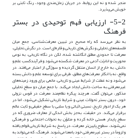
منجر شده و نه این روابط، در جریان زمان‌مندی وجود، رنگ ثابتی بر
خویش می‌پذیرد.
5-2- ارزیابی فهم توحیدی در بستر
فرهنگ
به نظر می‌رسد که راه صحیح در تبیین معرفت‌شناسی، جمع میان
فلسفه‌های تحلیلی و نگرش‌های تاریخی و قاره‌ای است. در نگرش تحلیلی،
معرفت تا حدودی مطلق انگاشته شده، لکن در نگاه تاریخی، به نوعی
محوریت و انانیّت آدمی در معرفت شکسته می‌شود و فرآیندکسب علم و
دانش، به خارج از انسان منتقل گردیده و سوژگی از اعتبار می‌افتد. در
واقع، نه با انکار معرفت‌های مطلق، طرفی برای توسعه علم و دانش بسته
می‌شود و نه غفلت از شرایط عینی و تاریخی، مانعی برای ورود زمینه‌های
غیرمعرفتی به ساحت دانش ایجاد می‌کند. با جمع میان دو سطح تحلیلی
مذکور، می‌توان گفت، هرچند پیکره نظام‌مند معرفت در قوس نزولی
خود، درون بستر تحولات عینی و شرایط تاریخی تشکیل می‌شود، اما در
هر یک از ادوار تاریخ، نسبتی اثباتی و یا سلبی با سطح حقیقی و ثابت عالم
برقرار می‌کند. در حقیقت، به‌جز بخش اندکی از معارف ضروری که در
سطح پایدار هستی خانه‌ کرده‌ و متلوّن به تحولات اجتماعی و فرهنگی
نمی‌شوند، سطوح پایین‌تر معرفت، در پاسخ به شرایط تاریخی قوام یافته
و لزوماً در بستر غیرمعرفتی خود بامعنا می‌شوند. فرهنگ، که می‌تواند به