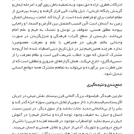
ادراکات فطری، اراده حق نمود و به تصفیه باطن روی آورد (مرحله ایمان و
گزینش پایگاه تاریخی)، ذیل ولایت الهی قرار گرفته و زمینه بهره‌بری از
مقام امامت برای او فراهم شده است. از آن‌جا که، امامت، ریسمان اتصال
زمین به آسمان است (أین السبب المتصل بین الأرض و السماء) و راه‌یابی
بهوجه مطلق هستی، متوقف بر توسل و تمسک به فهم و علم امام
می‌باشد، باربستن از سطح کثرات فرهنگی و منزل‌گزیدن در صورت
وحدانی عالم، طریقی جز همراهی با علم و معرفت معصومین
:
ندارد.هرچند همین فهم نیز در ذیل تاریخ دینی اصطیاد شده، اما آن‌ وجه
مشترک آدمیان که مورد خطاب شریعت الهی است و نظام معرفت را از
«نسبی‌انگاری» خارج می‌کند، همان گزاره‌های ضروری و مطلقی است که از
متن فطرت سر برآورده و می‌تواند به تفاهم مشترک همه جوامع انسانی
تبدیل شود.
جمع‌بندی و نتیجه‌گیری
مارتین هیدگر، فیلسوف بزرگ آلمانی قرن بیستم، نقش مهمی در جریان
اگزیستانسیالیسم دارد تا از سویی ازتقابل دروغین سوژه-ابژه گذر کند و
بشر را از بی‌خانمانی جدید نجات بخشد و از سوی دیگر، در تبیین نسبت
انسان و جهان، به حقیقت وجود توجه کرده و ساختار فهم را در آغوش
جهان ترسیم نماید. او اضطراب موجود در فلسفه لغزنده غربی را ناشی از
خروج دروغین و تئوریک آدمی از جهان و تقابل هستی و انسان می‌بیند.
نسخه فلسفی او در ترمیم جراحت‌های نسبیت دکارتی، توجه وجودی به