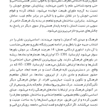
عنوان زمینه اجتماعی معرفت تلقی‌شود و به قولی، بستر هستی‌شناختی و
حتی وجود‌شناختی علم را تامین می‌نماید، پیشاپیش موضع خویش را
نسبت به آن‌چه ماورای طبیعت خوانده می‌شود، شفاف کرده و قوام
تمدنی خویش را در تقابل سلبی و یا اثباتی در برابر عالم غیب، سامان
می‌بخشد. بنابراین، ساختمان فهم و تفاهم در بدنه یک فرهنگ خاص، از
سویی در نسبت انسان با وجه پایدار هستی و از سوی دیگر در پاسخ به
چالش‌های عینی و خارجی پی‌ریزی می‌شود.
فرهنگ و عهدی که آدمیان با وجود می‌بندند، اساسی‌ترین نقش را در
انتخاب جبهه حق یا باطل و در ادامه تعیین پایگاه نظری و معرفتی متناسب
با آن دارد (داوری اردکانی، همان: 4). هرچند فرهنگ، بر دوش باورها
سوار می‌شود (پارسانیا، 1391: 15) و ارزش‌ها، هنجارها و نمادها، ریشه‌
در باورهای فرهنگی دارند، ولی بیرونی‌ترین لایه‌های جهان اجتماعی را
کنش‌ها و نمادها ارتباطی تشکیل می‌دهند (پارسانیا، 1389: 65) که در
واقع، در دسترس‌ترین لایه فرهنگ است و در همه ابعاد حیاتی بشر
حضور مستقیم و مادی دارد. از این‌روی، نمادها، در انتقال مفاهیم
فرهنگی و تکوین و تثبیت جهان‌بینی افراد، از عوامل فرهنگی دیگر
تأثیرگذارتر هستند. درک عملی و بی‌واسطه از عالم که بخش وسیعی از آن
در آغوش فرهنگ و در ارتباط با نمادهای فرهنگی زاده می‌شود، مبنای
اساسی تکوین نظام مفهومی، تفاهم اجتماعی و ساختمان علوم و معارف را
تعیین کرده و از این‌ طریق، عزم درونی انسان‌ها را به ساحت عینیت و
تجسد می‌کشاند. اگر انگیزه اولیه و قصد ابتدایی جامعه، رویکردی الهی و