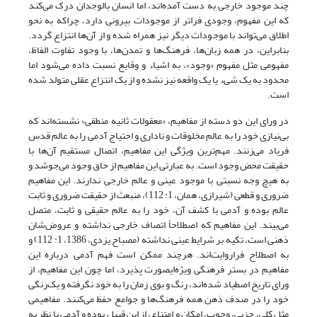
چند موجود خارجی به دست آمده‌اند، اما انسان بالوجدان درک می‌کند
که این مفهوم، وجودی فراتر از موجودات بیرونی دارد، چراکه به نحو
اطلاق می‌تواند با موجودات دیگر نیز همراه شده و از آن‌ها انتزاع گردد.
بنابراین، در همه زبان‌ها، فرهنگ‌ها و تمدن‌ها، با وجود تفاوت الفاظ،
مفهومی مثل مفهوم «وجود»، به اشیاء و وقایع نسبت داده می‌شود اما
محدود به یک شیء یا یک واقعه نیز نشده و از یک انتزاع عقلی متولد شده
است.
در ورای این‌ دو دسته از مفاهیم، «معقولات ثانیه منطقی» نشسته‌اند که
بی‌نیازی خود را به عالم مخلوقات و ناداری و احتیاج آدمی را به عالم قدس
فریاد می‌زنند. مهم‌ترین ویژگی این مفاهیم، اتصال مستقیم آن‌ها با
حقیقت محض وجود است. به عبارتی این مفاهیم از حاق وجود می‌جوشد و
به هیچ وجه نسبتی با موجود عینی و عالم خارجی ندارند. این مفاهیم
ضروری و قطعی (شیرازی، همان، 1: 112)، منبعث از حقیقت ضروری و ثابت
عالم بوده و آدمی با کشف آن، خود را به عالم حقیقی و ثابت، متصل
می‌بیند. این مفاهیم که اصطلاحاً اتصاف خارجی نداشته و عروض‌شان
ذهنی است، تکیه بر شرایط عینی نداشته (مصباح یزدی، 1386، 1: 112) و
به اصطلاح فراروایت‌اند. هرچند ممکن است فهم آدمی درباره این
مفاهیم در بستر فرهنگی ویژه‌ایصورت پذیرد، اما چون این مفاهیم، از
ورای تاریخ اصطیاد شده‌اند، رنگ و بوی زمان را به خود نگرفته و یک‌رنگی
خود را در صدف ذهن همه فرهنگ‌ها و جوامع حفظ می‌کنند. مفاهیمی
مثل کلی، جزیی، وجوب، امکان و امتناع، از این قبیل بوده و آدمی با نظر به