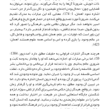
ذات خویش، ضرورتاً آن‌ها را به چنگ می‌آورند. برای نمونه، می‌توان به
قضایایی چون: «محال‌بودن اجتماع نقیضین» و «کل بزرگ‌تر از جزء است»
اشاره نمود (همان، 1: 174). معنایی که این عبارات به مدرِک تقدیم
می‌کنند، ضرورتاً مورد تصدیق واقع شده و در حصار هیچ تاریخ و فرهنگی
اسیر نخواهد شد. مگر می‌توان نظامی علمی ـ فرهنگی را تصور کرد که
بدون قبول «مبدا عدم تناقض»، بتواند قدم از قدم بر دارد؟ بهمنیار، بر
این باور است که «اولیات» در علم، همان نقش واجب‌الوجود و فاعل کل،
در عالم وجود را بازی کرده و اس و اساس همه علوم هستند (همان:
423).
هرچند هیدگر اشارات فراوانی به حقیقت مطلق دارد (مددپور، 1384:
59)، اما برخی عبارات او، اجازه نمی‌دهد که او را وفادار به وجه ثابت و
ضروری عالم بدانیم. وی با دغدغه فرار از بی‌عالمی و بی‌خانمانی بشر
امروز، فلاسفه را متذکر «احاطه وجود بر انسان» کرده و تلاش دارد، غفلت
اساسی فلسفه غرب از وجود را جبران نماید. وی متوجه وجودی شد که
آدمی(دازین)، پرتوی از آن بوده و آینه درون انسان اشاره به او دارد، اما
در تبیین آن وجود مطلق، به دام تاریخی‌گری افتاد و او را گرفتار زمان
نمود. در واقع، هیدگر زبان حکمی مناسبی برای گذار از تلقی سوژه ـ ابژه و
شکستن جایگاه استعلایی انسان در طبیعت، در اختیار نداشت و همه
ماجرا را در مقوله زمان‌مندی به نهایت رسانید. او فهمید که انسان آینه
وجودی فراتر از اوست، اما همه آن وجود برتر را در فرهنگ خلاصه نمود و