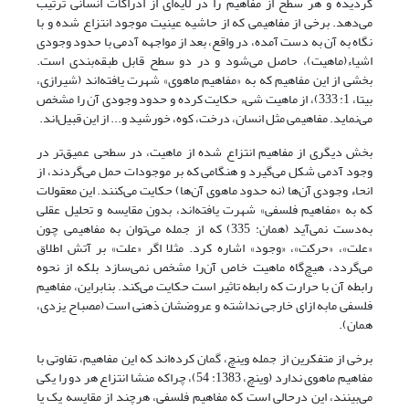
گردیده و هر سطح از مفاهیم را در لایه‌ای از ادراکات انسانی ترتیب
می‌دهد. برخی از مفاهیمی که از حاشیه عینیت موجود انتزاع شده و با
نگاه به آن به دست آمده، در واقع، بعد از مواجهه آدمی با حدود وجودی
اشیاء(ماهیت)، حاصل می‌شود و در دو سطح قابل طبقه‌بندی است.
بخشی از این مفاهیم که به «مفاهیم ماهوی» شهرت یافته‌اند (شیرازی،
بی‏تا، 1: 333)، از ماهیت شیء حکایت کرده و حدود وجودی آن را مشخص
می‌نماید. مفاهیمی مثل انسان، درخت، کوه، خورشید و... از این قبیل‌اند.
بخش دیگری از مفاهیم انتزاع شده از ماهیت، در سطحی عمیق‌تر در
وجود آدمی شکل می‌گیرد و هنگامی که بر موجودات حمل می‌گردند، از
انحاء وجودی آن‌ها (نه حدود ماهوی آن‌ها) حکایت می‌کنند. این معقولات
که به «مفاهیم فلسفی» شهرت یافته‌اند، بدون مقایسه و تحلیل عقلی
به‌دست نمی‌آید (همان: 335) که از جمله می‌توان به مفاهیمی چون
«علت»، «حرکت»، «وجود» اشاره کرد. مثلا اگر «علت» بر آتش اطلاق
می‌گردد، هیچ‌گاه ماهیت خاص آن‌را مشخص نمی‌سازد بلکه از نحوه
رابطه آن با حرارت که رابطه تاثیر است حکایت می‌کند. بنابراین، مفاهیم
فلسفی مابه ازای خارجی نداشته و عروضشان ذهنی است (مصباح یزدی،
همان).
برخی از متفکرین از جمله وینچ، گمان کرده‌اند که این مفاهیم، تفاوتی با
مفاهیم ماهوی ندارد (وینچ، 1383: 54)، چراکه منشا انتزاع هر دو را یکی
می‌بینند، این درحالی است که مفاهیم فلسفی، هرچند از مقایسه یک یا