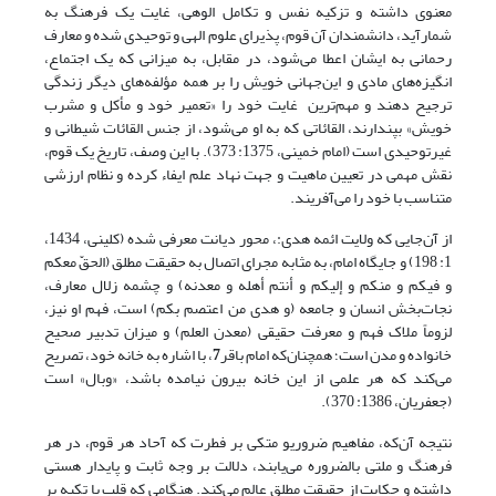
معنوی داشته و تزکیه نفس و تکامل الوهی، غایت یک فرهنگ به
شمارآید، دانشمندان آن قوم، پذیرای علوم الهی و توحیدی شده و معارف
رحمانی به ایشان اعطا می‌شود، در مقابل، به میزانی که یک اجتماع،
انگیزه‌های مادی و این‌جهانی خویش را بر همه مؤلفه‌های دیگر زندگی
ترجیح دهند و مهم‌ترین غایت خود را «تعمیر خود و مأکل و مشرب
خویش» بپندارند، القائاتی که به او می‌شود، از جنس القائات شیطانی و
غیرتوحیدی است (امام خمینی، 1375: 373). با این وصف، تاریخ یک قوم،
نقش مهمی در تعیین ماهیت و جهت نهاد علم ایفاء کرده و نظام ارزشی
متناسب با خود را می‌آفریند.
از آن‌جایی که ولایت ائمه هدی:، محور دیانت معرفی شده (کلینی، 1434،
1: 198) و جایگاه امام، به مثابه مجرای اتصال به حقیقت مطلق (الحقّ معکم
و فیکم و منکم و إلیکم و أنتم أهله و معدنه) و چشمه زلال معارف،
نجات‌بخش انسان و جامعه (و هدی من اعتصم بکم) است، فهم او نیز،
لزوماً ملاک فهم و معرفت حقیقی (معدن العلم) و میزان تدبیر صحیح
خانواده و مدن است؛ همچنان‌که امام باقر
7
، با اشاره به خانه خود، تصریح
می‌کند که هر علمی از این خانه بیرون نیامده باشد، «وبال» است
(جعفریان، 1386: 370).
نتیجه آن‌که، مفاهیم ضروریو متکی بر فطرت که آحاد هر قوم، در هر
فرهنگ و ملتی بالضروره می‌یابند، دلالت بر وجه ثابت و پایدار هستی
داشته و حکایت از حقیقت مطلق عالم می‌کند. هنگامی که قلب با تکیه بر