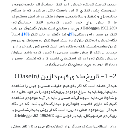
جدید، تمامیت اندیشه خویش را در تفکر حساب‌گرانه خلاصه نموده و
خصوصیت چنین تفکری از این واقعیت ناشی می‌شود که ما هنگام
برنامه‌ریزی و تحقیق و سازماندهی، همواره متکی به شرایطی هستیم که
ما از پیش برای خود تعیین کرده‌ایم (تفکر حساب‌گرانه)
(
1962:289
،
Heidegger
)
. وی در رساله‌ای تحت عنوان «گفت‌وگو در باب
تفکر در مسیر راه روستایی»
[9]
و نیز «گفتار در باب تفکر»
[10]
، اجمالاً
نگاه خویش را به تفکر بیان کرده است. اصولا تفکر به هم بافتن و سرهم
کردن مفاهیم نیست، بلکه به مثابه راهی است که هر کس باید خود آن را
بپیماید بی‌آنکه از پیش مقصد معلومی را تعیین کرده باشد می‌توان
پرسش متفکرانه را به کار اسکی‌بازی تشبیه کرد که نخستین مسیر و
ردپا را از خود به روی برف‌های بکر باقی می‌گذارد.
2- 1- تاریخ‌مندی فهم دازین (Dasein)
هیدگر معتقد است که اگر بخواهیم حقیقت هستی و جهان را مشاهده
نماییم، لزوماً باید به سراغ موجودی برویم که وجود را در خود تجلی داده
و شکوفا می‌نماید. نتیجه آن‌که هستی را باید در آینه موجودی مشاهده
کنیم که دارای خاصیت جلوه‌گری و دیدارکنندگی باشد، که در نگاه
هیدگر، این موجود همان «دازین» است که از روش‌ پدیدارشناسی و با
رویکردی هرمنوتیکال، باید بازخوانی شود
(
1962:61-62
،
Heidegger
)
.
دازین اصطلاحی است که هیدگر برای انسان به کار می‌برد، تا از تلقی سنتی