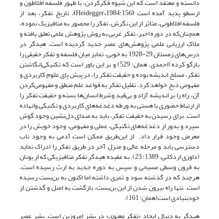
دانسته و معتقد است که این شیوه فکرکردن، با ظهور فلسفه افلاطون و
ارسطو پدید آمده است
(
1984:156
،
Heidegger
).
تاریخ تفکر، بعد از
فلسفه افلاطونی، متاثر از این نگرش، تفکر را محصور به متافیزیک نموده،
همچنان‌که در دوره اخیر، تفکر غربی به روش پژوهش علمی تعلق یافته و
ملاکِ ارزیابی علمی پژوهش‌های عصرِ جدید گردیده است. هیدگر در
درس‌های زمستان 29-1928 به خوبی، تمایز میان فلسفه و تفکر حقیقی را
بازگو کرده (احمدی، همان: 529) و بر این باور است که تکنیکی‌انگاشتن
تفکر، مسلخ اندیشه بوده و حقیقت تفکر را، در پیش پای علوم کاربردی و
مفهومی ذبح خواهد کرد. تقلیل تفکر به قواعد علم منطق و مفهومی‌کردن
آن، راه را بر اندیشه آزاد و بی‌قید وشرط انسان‌ها بسته و حقیقت تفکر را
از ارتباط حضوری با هستی به ورطه دغدغه‌های کاربردی و تکنیکی وانهاده
است. برای رسیدن به حقیقت تفکر، باید به صدای دل‌نشین وجود گوش
سپرد و بدور از دغدغه‌های تکنیکی، عملی و مفهومی، وجود خویش را در
معرض وجود قرار داد. از این‌طریق ممکن است آدمی به وجود ناب
دسترسی یابد و مرحله عالی و منزل آخر در طریق تفکر را ادراک نماید
(داوری اردکانی، 1389: 23). به عقیده هیدگر تفکر متافیزیکی که از یونان
به قرون وسطی مسیحی و سپس به دوره جدید به ارث رسیده است،
هرچند که در گذشته سود و ثمری داشته اما اکنون به بن‌بست رسیده
است. تنها راه بیرون شدن از این بن‌بست، بازگشت به اصل و گذشتن از
خودبنیادی است(همان: 161).
هیدگر به دنبال ایجاد «تفکر معنوی» در بشر امروزین است. بشر عصر