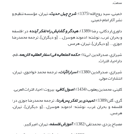
سمت.
خمینی، سید روح‌الله (1375)؛
شرح چهل حدیث،
تهران، ‌مؤسسه تنظیم و
نشر آثار امام خمینی.
داوری اردکانی، رضا (1389)،
هیدگر و گشایش راه تفکر آینده
در: فلسفه
و بحران غرب، نوشته: ادموند هوسرل... [و دیگران]، ترجمه محمدرضا
جوزی... [و دیگران]، تهران، هرمس.
شیرازی، صدرالدین (بی‌تا)؛
حکمه المتعالیه فی اسفار العقلیه الاربعه،
قم،
داراحیاء التراث.
شیرازی، صدرالدین (1380)؛
اسرارالآیات،
ترجمه محمد خواجوی، تهران،
انتشارات مولی.
کلینی، محمدبن یعقوب (1434)؛
اصول کافی،
بیروت: احیاء التراث العربی.
گری، گلن(1389)؛
تمهیدی بر تفکر پس‌فردا
،
ترجمه محمدرضا جوزی در:
فلسفه و بحران غرب، نوشته: ادموند هوسرل...[و دیگران]، تهران،
هرمس.
مصباح یزدی، محمدتقی (1382)؛
آموزش فلسفه
،
تهران، امیرکبیر.