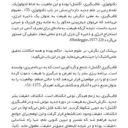
تکنولوژی، «قالب‌گیری» (گشتل) بوده و این ماهیت، به لحاظ انتولوژیک،
تقدم رتبی بر علم جدید دارد(پرسش در باب تکنولوژی، 35) . مفهوم
قالب‌گیری، به معنی «نگرش به طبیعت به عنوان یک ذخیره انرژی»
می‌باشد که می‌توان جهان‌بینی مذکور را به مثابه روح فیزیک و شیمی
جدید دانست. نتیجه آن‌که طبیعت، به ماده‌ای برای تصرف آدمی در جهت
استخراج انرژی و ذخیره آن تنزل کرده و تمامی ابعاد حقیقی آن مستور
می‌گردد
(
1977:22
،
Heidegger
)
.
بی‌شک این نگرش، بر علوم جدید، حاکم بوده و همه امکانات تحقیق
علمی(انتیک) را جهت‌دهی می‌نماید. وی در این باب می‌گوید:
قالب‌گیری (گشتل)، تجمع و گردآوریی است که به «برنامه‌ریزی» وابسته
است. برنامه ریزی بشر را به تعرض و درگیری با طبیعت دعوت کرده
است و او را در موقعیتی قرار می‌دهد که با حالتی منظم، «واقعیت» را به
عنوان منبع ذخیره آشکار و منکشف می‌کند (هیدگر، 1375: 51).
قالب‌گیری، به زعم هیدگر، نوعی انکشاف است. انکشاف حقیقت بشر
جدید. نگرش انسان به طبیعت، در دوره جدید عوض شد و در قالب‌گیری
(گشتل) به خوبی شکوفا گردید. اما نکته قابل تامل این‌که اولاً در این
انکشاف، حقیقت وجود تحت‌الشعاع قرار گرفت و این توهم برای جوامع
جدید فراهم شد که تفسیر و تبیین کنونی علم، تنها راه شناسایی
«حقیقت» بوده و در نتیجه لایه‌های عمیق‌تر حقیقت، مغفول ماند. ثانیاً،