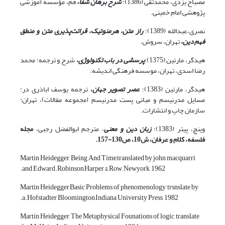
مصباح یزدی، محمدتقی (1386)؛
شرح برهان شفا،
قم، ‌مؤسسه آموزشی
پژوهشی امام خمینی.
نصری،عبدالله (1389)؛
راز متن، هرمنوتیک، قرائت‌پذیری متن و منطق
فهم دین
،
تهران، سروش.
هیدگر، مارتین (1375)؛
پرسشی در باب تکنولوژی،
شرح و ترجمه: محمد
رضا اسدی، تهران، موسسه فرهنگی اندیشه.
هیدگر، مارتین (1383)؛
عصر تصویر جهان
،
ترجمه یوسف اباذری در:
مسایل مدرنیسم و مبانی پست مدرنیسم (مجموعه مقالات)، تهران:
سازمان چاپ و انتشارات.
وینچ، پیتر (1383)؛
زبان دین و معنی
، مترجم ابوالفضل رجبی،
مجله
فلسفه، کلام و عرفان
، ش10، ص130-157.
Martin Heidegger, Being And Time,translated by john macquarri
and Edward.Robinson,Harper & Row, Newyork, 1962‌.
Martin Heidegger,Basic Problems of phenomenology, trsnslate by
a.Hofstadter Bloomington,Indiana University Press, 1982.
Martin Heidegger, The Metaphysical Founations of logic, translate