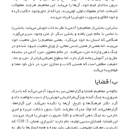
درون ساختار فهم خود، آن‌ها را می‌یابد. این مفاهیم، هرچند معقولات
ثانیه‌اند، اما از معقولات اولی، اولی‌ترند، چرا که از حاق وجود حکایت کرده
و خود اطلاق و ضرورت خویش را فریاد می‌زنند.
بنابراین، بخشی از مفاهیم را آدمی با نظر به ذات خویش می‌یابد، بخشی را
با تماس با عالم عین یافته و بخشی دیگر، از متن وجود سربرمی‌آورد.
هنگامی که انسان به خود می‌نگرد، بعضی مفاهیم را ذیل ماهیت خود
می‌بیند، اما بعضی از همین‌ جنس معانی، از ورای ماهیت شهود شده و در
چنگ ذهن و اراده «من» نمی‌افتد. در عالم ماهوی، «من» آدمی در سلسله
علل و در آغوش زمانه قرار دارد، اما سطوح معرفتی فراتر از «من» و «ما»،
حقیقت مطلقی است که هستی‌ کاذب و مجازی «من» در ذیل «او» معنا و
قوام پیدا می‌کند.
ب) قضایا
علاوه بر مفاهیم، قضایا و گزاره‌هایی نیز به شهود آدمی می‌آید که با درک
ضروری به چنگ آمده، ویژگی فراتاریخی خویش را از دست نخواهند داد و
گرد تکثر فرهنگ‌ها و تاریخ، آن‌ها را تکیده نمی‌کند. این گزاره‌ها،
گزاره‌هایی‌اند که اولاً، مدرَک عقل‌اند، ثانیاً، بدون دخالت غریزه و امری
خارجی، به چنگ ذهن آمده‌اند و ثالثاً، ضرورت خویش را فریاد می‌زنند.
این قضایا، قضایای«بدیهی اولیه» نام دارند (شیرازی، همان، 3: 518) که
ناب‌ترین معرفت مفهومی ـ تصدیقی بشر بوده و همه انسان‌ها با نظر به