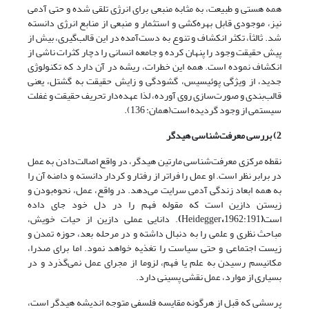
همه هستی و طبیعت، به مثابه منبعی برای انرژی تلقی شده و حتی آدمی
نیز، موجودی قابل بهره‌کشی و استثمار و منبعی از منابع انرژی دانسته
شد. ثالثاً، تکثر انکشاف و تنوع به دست‌آمده در این قالب‌گیری، بیش از
پیش حقیقت وجود را پنهان کرده و جامعه انسانی را دچار کثرات ناشی از
انکشاف نموده است. همه این خطرات، ریشه در آن دارد که تکنولوژی
جدید، از ویژگی پوئیسیس، گشودگی و زایش حقیقت به گشتل، یعنی
قالب‌بندی و صورت‌سازی‌ روی آورده، لذا عهده‌دار تحریف حقیقت و غفلت
سیستمی از وجود گردیده است(همان: 136).
2) بررسی معرفت‌شناسی هیدگر
نقطه مرکزی معرفت‌شناسی مارتین هیدگر، در واقع اصالت‌دادن به عمل
در برابر نظر است. او عمل را فراتر از رفتار و کردار دانسته و دامنه آن را
به همه ابعاد زندگی آدمی سرایت می‌دهد. در واقع، عمل، نحوه‌بودن و
زیستن دازین است که مقوله فهم را در دل خود جای داده
است
(
1962:191
،
Heidegger
)
. دانایی عملی دازین از حیات خویش،
مباحث نظری و علمی را به دنبال داشته و در مرحله بعد، حوزه تمدن و
زیست اجتماعی و حتی سیاست را تغذیه خواهد نمود. اما برای صدرا،
مکانیسم رسیدن به علم یا فهم، لزوما از مجرای عمل نمی‌گذرد و در
بسیاری از موارد، عمل نقشی پسینی دارد.
پرسشی که قبل از هرگونه مقایسه فلسفی متوجه اندیشه هیدگر است،