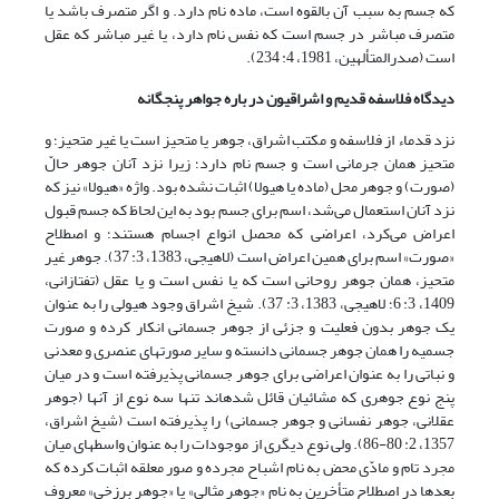
که جسم به سبب آن بالقوه است، ماده نام دارد. و اگر متصرف باشد یا
متصرف مباشر در جسم است که نفس نام دارد، یا غیر مباشر که عقل
است (صدرالمتألهین، 1981، 4: 234).
دیدگاه فلاسفه قدیم و اشراقیون در باره جواهر پنجگانه
نزد قدماء از فلاسفه و مکتب اشراق، جوهر یا متحیز است یا غیر متحیز؛ و
متحیز همان جرمانی است و جسم نام دارد؛ زیرا نزد آنان جوهر حالّ
(صورت) و جوهر محل (ماده یا هیولا) اثبات نشده بود. واژه «هیولا» نیز که
نزد آنان استعمال می‌شد، اسم برای جسم بود به این لحاظ که جسم قبول
اعراض می‌کرد، اعراضی که محصل انواع اجسام هستند؛ و اصطلاح
«صورت» اسم برای همین اعراض است (لاهیجى، 1383، 3: 37). جوهر غیر
متحیز، همان جوهر روحانی است که یا نفس است و یا عقل (تفتازانی،
1409، ‏3: 6؛ لاهیجى، 1383، 3: 37). شیخ اشراق وجود هیولى را به عنوان
یک جوهر بدون فعلیت و جزئى از جوهر جسمانى انکار کرده و صورت
جسمیه را همان جوهر جسمانى دانسته و سایر صورت‏هاى عنصرى و معدنى
و نباتى را به عنوان اعراضى براى جوهر جسمانى پذیرفته است و در میان
پنج نوع جوهرى که مشائیان قائل شده‏اند تنها سه نوع از آنها (جوهر
عقلانى، جوهر نفسانى و جوهر جسمانى) را پذیرفته است (شیخ اشراق،
1357، 2: 80-86). ولى نوع دیگرى از موجودات را به عنوان واسطه‏اى میان
مجرد تام و مادّى محض به نام اشباح مجرده و صور معلقه اثبات کرده که
بعدها در اصطلاح متأخرین به نام «جوهر مثالى» یا «جوهر برزخى» معروف