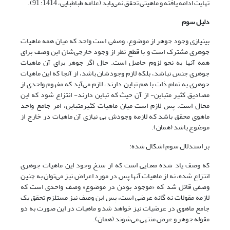
تهایت ادامه یافته و ماهیتی تحقق نمی‌یابد (علامه طباطبایی، 1414: 91).
دلیل سوم
بی‏نیازی وجود جوهر از موضوع، وصفی است واحد که میان همه ماهیات
جوهری مشترک است و با قطع نظر از وجود خارجی‌شان این وصف برای
همه آنها به نحو لزوم حاصل است. حال اگر جوهر برای آن ماهیات
جوهری جنس نباشد، بلکه لازم وجودشان باشد، از آنجا که این ماهیات
جوهری به تمام ذات با هم تباین دارند، لازم می‌آید که مفهوم واحدی از
مصادیق کثیر متباین- از آن حیث که تباین دارند- انتزاع شود که این
محال است. پس لازم است میان ماهیات کثیرمتباین، امر جامع واحد
ماهوی محقق باشد که لازمه وجودش بی نیازی آن ماهیات در خارج از
موضوع باشد (همان).
بر استدلال سوم اشکال شده:
که وصف یاد شده معنایی است که از سنخ وجود این ماهیات جوهری
انتزاع شده، نه از ماهیات آنها پس در مورد اعراض نیز می‌توان به چنین
وصفی قائل شد که «موجود بودن در موضوع» وصف واحدی است که
لازمه مقولات نه گانه عرضی است، پس این وصف نیز مستلزم تحقق یک
جامع ماهوی در عرضیات نیز خواهد شد و ماهیات در این صورت به دو
مقوله جوهر و عرض منتهی می‌شوند (همان).