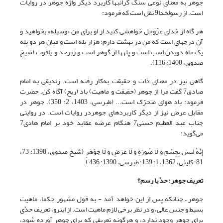
جوهر به معنای نوعی سنگ گران‏بها کاربرد دیگر واژه جوهر در روایات
است. از رسول‏خدا9 نقل است که فرمود:
هر گاه از خداى عزّوجل خواهشى کنید از او برای من «وسیله» بخواهید و
آن درجه‏ای است که من در بهشت دارم؛ هزار پله است و میان هر دو پله
یک ماه دویدن اسب است و پله‏ها از گوهر است و زبرجد و یاقوت (شیخ
صدوق، 1400: 116).
گاهی نیز در معنای ذات و حقیقت به‌کار رفته است. زندیقی به امام
صادق7 گفت مرا از جوهر (حقیقت و ماهیت) باد (ریح) آگاه کن. حضرت
فرمود: باد هواى متحرّک است... (طبرسی، 1403، ‏2: 350). جوهر در
مقابل عرض نیز از دیگر کاربردهای جوهردر روایات است. در روایتی
جناب عبد العظیم حسنی7 هنگام عرضه عقاید خود بر امام هادی7
می‌گوید:
إِنَّهُ لَیسَ بِجِسْمٍ وَ لَا صُورَةٍ وَ لَا عَرَضٍ وَ لَا جَوْهَرٍ (شیخ صدوق، 1398: 73،
81؛ کلینی، 1362، ‏1: 139؛ طبرسی، 1390: 436 ).
تعریف جوهر؛ حدّ یا رسم؟
جوهر – چنان‏که پس از این خواهد آمد - به قول مشهور حکما، ماهیت
بسیط و جنس عالی، و در نظر برخی لازم ماهیت است. از این‏رو، تعریف حدّی
برای جوهر وجود ندارد، و هرگونه تعریفی که برای جوهر آورده شود،