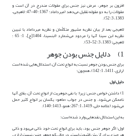
افزون بر جوهر، عرض نیز جنس برای مقولات مندرج در آن است و
مقولات را به دو مقوله تقلیل می‌دهد (میرداماد: 1367: 40-47؛ لاهیجى،
1383، 3: 52).
لاهیجی بعد از بیان نظریه مشهور متکلّمان و نظریه میرداماد با تبیین
نظریه ابن سینا آنها را مردود می‌شمارد (ابن‏سینا، 1404[ج]، 1: 65 ؛
لاهیجى: 1383، 3: 52-53).
1) دلایل جنس بودن جوهر
برای جنس بودن جوهر نسبت به انواع تحت آن، استدلال‌هایی شده است
(رازی، 1411، 1: 142)، همچون:
دلیل اول
1) داشتن خواص جنس؛ زیرا: با نفی جوهریت از انواع تحت آن، بقای آنها
ناممکن می‌شود. و جنس در جواب «ماهو» یکسان بر انواع کثیر حمل
می‌شود (علامه حلى، 1419، 1: 267؛ همو، 1413: 140).
به این استدلال نقد‌هایی وارد شده است:
اول: اگر جوهر جنس بود، باید برای انواع تحت خود ذاتی می‌بود و ذاتی
هر چیزی برای آن بیّن الثبوت است، در حالی که جوهر چنین نیست (رازی،