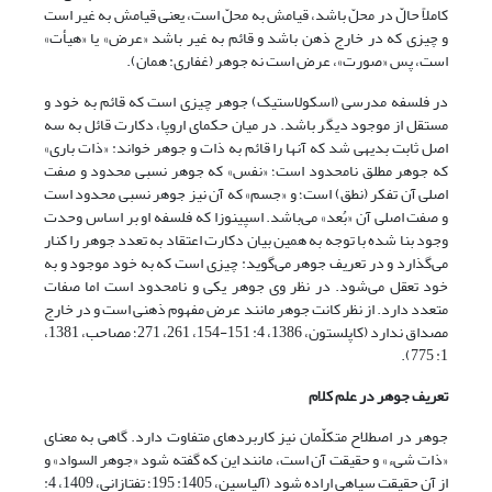
کاملاً حالّ در محلّ باشد، قیامش به محلّ است، یعنى قیامش به غیر است
و چیزى که در خارج ذهن باشد و قائم به غیر باشد «عرض» یا «هیأت»
است، پس «صورت»، عرض است نه جوهر (غفارى: همان).
در فلسفه مدرسی (اسکولاستیک) جوهر چیزی است که قائم به خود و
مستقل از موجود دیگر باشد. در میان حکمای اروپا، دکارت قائل به سه
اصل ثابت بدیهی شد که آنها را قائم به ذات و جوهر خواند: «ذات باری»
که جوهر مطلق نامحدود است؛ «نفس» که جوهر نسبی محدود و صفت
اصلی آن تفکر (نطق) است؛ و «جسم» که آن نیز جوهر نسبی محدود است
و صفت اصلی آن «بُعد» می‌باشد. اسپینوزا که فلسفه او بر اساس وحدت
وجود بنا شده با توجه به همین بیان دکارت اعتقاد به تعدد جوهر را کنار
می‌گذارد و در تعریف جوهر می‌گوید: چیزی است که به خود موجود و به
خود تعقل می‌شود. در نظر وی جوهر یکی و نامحدود است اما صفات
متعدد دارد. از نظر کانت جوهر مانند عرض مفهوم ذهنی است و در خارج
مصداق ندارد (کاپلستون، 1386، 4: 151-154، 261، 271؛ مصاحب، 1381،
1: 775).
تعریف جوهر در علم کلام
جوهر در اصطلاح متکلّمان نیز کاربرد‌های متفاوت دارد. گاهی به معنای
«ذات شیء» و حقیقت آن است، مانند این که گفته شود «جوهر السواد» و
از آن حقیقت سیاهی اراده شود (آل‏یاسین، 1405: 195؛ تفتازانى، 1409، 4: