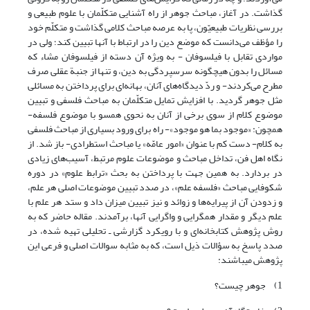
گذاشت. در آغاز، مباحث جوهر از راه آشنایی متکلّمان با علوم طبیعی و
بررسی نظریات طبیعیّون، پا به عرصه مباحث کلامی گذاشت و متکلّم خود
را مؤظف می‌دانست که موضع دین را در ارتباط با آنها تبیین کند؛ ولی در
مواردی تقابل با فیلسوفان - ‏به ویژه آن دسته از فیلسوفان مشاء که
مسائل را بدون هیچ‏گونه سرسپردگی به دین، و تنها از جنبة عقلی صرف
مطرح می‌کردند- و ردّ دیدگاه‌های آنان، بهانه‌ای برای پرداختن به مسائلی
مثل جوهر گردید. با افزایش تمایل متکلّمان به مباحث فلسفی و تبیین
موضوع کلام از سوی برخی از آنان به نحوی همسو با موضوع فلسفه-
همچون: «موجود بما هو موجود»- راه برای ورود بسیاری از مباحث فلسفی
به کلام- دست کم با عنوان «امور عامّه» یا مباحث استطرادی- باز شد. از
نگاه اهل فن، تداخل مباحث و موضوعات علوم مرتبط، آسیب‌های زیادی
در بردارد. به همین جهت با پرداختن به بحث «ترابط علوم» در دوره
شکوفایی مباحث «فلسفه علم»، در صدد تبیین موضوعات اصلی هر علم،
و زدودن آن از پیرایه‌ها و زوائد و نیز تبیین میزان داد و ستد هر علم با
علم دیگر و مقدار هم‏گرایی و واگرایی آنها، برآمدند. مقاله حاضر که به
روش پژوهش کتابخانه‌ای و با رویکرد گزارشی ـ تحلیلی تهیه شده، در
صدد پاسخ به سؤالات ذیل است، که به مثابه سوالات اصلی و فرعی این
پژوهش می‏باشند:
1) جوهر چیست؟