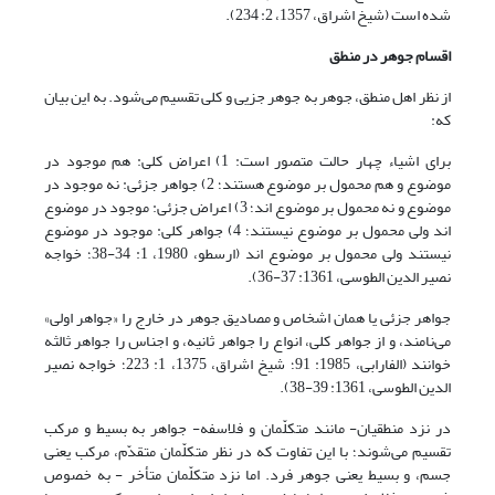
شده است (شیخ اشراق، 1357، 2: 234).
اقسام جوهر در منطق
از نظر اهل منطق، جوهر به جوهر جزیی و کلی تقسیم می‌شود. به این بیان
که:
برای اشیاء چهار حالت متصور است: 1) اعراض کلى: هم موجود در
موضوع و هم محمول بر موضوع هستند؛ 2) جواهر جزئى: نه موجود در
موضوع و نه محمول بر موضوع اند؛ 3) اعراض جزئى: موجود در موضوع
اند ولی محمول بر موضوع نیستند؛ 4) جواهر کلى: موجود در موضوع
نیستند ولی محمول بر موضوع اند (‏ارسطو، 1980، 1: 34-38؛ خواجه
نصیر الدین الطوسى، 1361: 37-36).
جواهر جزئی یا همان اشخاص و مصادیق جوهر در خارج را «جواهر اولی»
می‌نامند، و از جواهر کلی، انواع را جواهر ثانیه، و اجناس را جواهر ثالثه
خوانند (الفارابى، 1985: 91؛ شیخ اشراق، 1375، 1: 223؛ خواجه نصیر
الدین الطوسى، 1361: 39-38).
در نزد منطقیان- مانند متکلّمان و فلاسفه- جواهر به بسیط و مرکب
تقسیم می‌شوند؛ با این تفاوت که در نظر متکلّمان متقدّم، مرکب یعنی
جسم، و بسیط یعنی جوهر فرد. اما نزد متکلّمان متأخر‌ - به خصوص