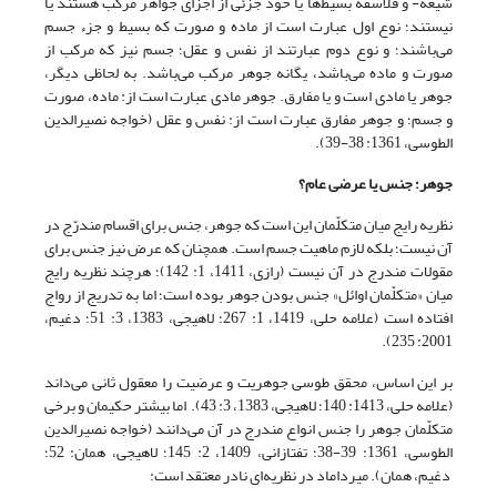
شیعه- و فلاسفه بسیط‌ها یا خود جزئی از اجزای جواهر مرکب هستند یا
نیستند؛ نوع اول عبارت است از ماده و صورت که بسیط و جزء جسم
می‌باشند؛ و نوع دوم عبارتند از نفس و عقل؛ جسم نیز که مرکب از
صورت و ماده می‌باشد، یگانه جوهر مرکب می‌باشد. به لحاظی دیگر،
جوهر یا مادی است و یا مفارق. جوهر مادی عبارت است از: ماده، صورت
و جسم؛ و جوهر مفارق عبارت است از: نفس و عقل (خواجه نصیرالدین
الطوسى، 1361: 38-39).
جوهر؛ جنس یا عرضی عام؟
نظریه رایج میان متکلّمان این است که جوهر، جنس برای اقسام مندرّج در
آن نیست؛ بلکه لازم ماهیت جسم است. همچنان که عرض نیز جنس برای
مقولات مندرج در آن نیست (رازی، 1411، 1: 142)؛ هرچند نظریه رایج
میان «متکلّمان اوائل» جنس بودن جوهر بوده است؛ اما به تدریج از رواج
افتاده است (علامه حلى، 1419، 1: 267؛ لاهیجى، 1383، 3: 51؛ دغیم،
2001: 235).
بر این اساس، محقق طوسی جوهریت و عرضیت را معقول ثانی می‌داند
(علامه حلی، 1413: 140؛ لاهیجى، 1383، 3: 43). اما بیشتر حکیمان و برخی
متکلّمان جوهر را جنس انواع مندرج در آن می‌دانند (خواجه نصیرالدین
الطوسى، 1361: 39-38؛ تفتازانى، 1409، 2: 145؛ لاهیجى، همان: 52؛
دغیم، همان). میرداماد در نظریه‌ای نادر معتقد است: