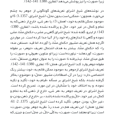
زیرا «صورت» را نیز پوشش می‌دهد (غفارى، 1380: 141-142).
در نوشته‌های شیخ اشراق تعریف‌های گوناگونی از جوهر به چشم
می‌خورد، همچون: «ممکنی است بدون محلّ» (شیخ اشراق، 1357، 3: 6) و
«موجود ممکن قائم به خود» (همان: 3)، یا «هر شى‏ء خارج از ذهنى که به
تمام و کمال در غیر خود، حالّ و پراکنده نشده باشد» (غفارى، 1380:
143). از این‏رو، گفته شده: شیخ اشراق گاهى بر مشرب حکماى مشّاء مشی
نموده و گاهى تا اندازه‏اى راه خود را از آنها جدا کرده است. در مواردی
اگرچه همان تعریف مشهور حکماى مشّاء را آورده، اما قید «مستغن عنه»
را- که حکماى مشّاء بیشتر به هدف اشتمال تعریف «جوهر» بر مقوله
«صورت» آورده‏اند- نیاورده است؛ زیرا او عناوین «هیولى» و «صورت» را
طبق مبنای مشاء نپذیرفته تا «صورت» را به عنوان جوهرى مستقلّ، تحت
مقوله جوهر وارد کند (شیخ اشراق، همان: 6)؛ غفارى، 1380: 141- 142).
تعریف شیخ اشراق ازجوهر به «موجود ممکن قائم به» خود» بیشتر رنگ
اختصاصى دارد؛ زیرا در آن، اصطلاحاتِ مشهور «محلّ» و «موضوع» به‌کار
گرفته نشده، بلکه شیخ اشراق بر مسأله «قیام به خود» تأکید و تکیه
نموده، و به اختلاف خود با مشّائیان در این مورد، تصریح کرده است.
شیخ اشراق در تعریف جوهر به «هر شى‏ء خارج از ذهنى که به تمام و
کمال در غیر خود، حالّ و پراکنده نشده باشد»، بر «خارج از ذهن بودن» و
«غیر حالّ» بودن جوهر، تأکید کرده است (شیخ اشراق، 1375، 2: 61؛
غفارى: همان). این تعریف هم در صدد ردّ نظریه جوهر بودن «صورت»
است؛ زیرا او معتقد است «صورت» به کلّى حالّ در محلّ است و چیزى که