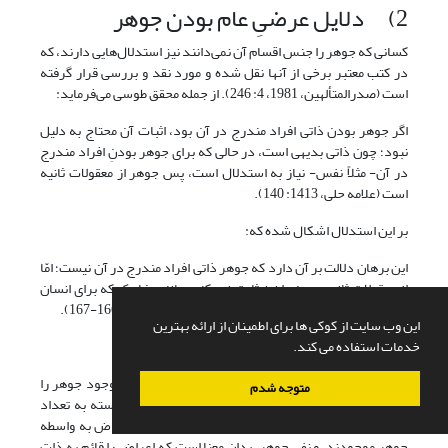
2) دلایل عرضیِ عام بودن جوهر
کسانی که جوهر را جنس اقسام آن نمی‌دانند نیز استدلال‌هایی دارند، که
در کتب معتبر برخی از آنها نقل شده و مورد نقد و بررسی قرار گرفته
است (صدرالمتألهین، 1981، 4: 246). از جمله محقق طوسی می‌فرماید:
اگر جوهر بودن ذاتى افراد مندرج در آن بود، اثبات آن‏ محتاج به دلیل
نبود؛ چون ذاتى بدیهى است، در حالی که برای جوهر بودنِ افراد مندرج
در آن- مثلاً نفس- نیاز به استدلال است، پس جوهر از معقولات ثانیه‏
است (علامه حلی، 1413: 140).
بر این استدلال اشکال شده که:
این برهان دلالت بر آن دارد که جوهر ذاتى افراد مندرج در آن نیست؛ امّا
از معقولات ثانیه بودن را نیز ثابت نمی‌کند، مانند ضاحک که براى انسان
ذاتى نیست و از معقولات ثانیه هم نیست (قوشجی، همان: 166-167).
این وب سایت از کوکی ها برای اطمینان از ارائه بهترین
خدمات استفاده می کند.
احکام جوهر نزد فیلسوفان و متکلّمان متأخر
1) اصل وجود جوهر در خارج امری بدیهی است. هرکس وجود جوهر را
متوجه شدم
در خارج منکر شود و فقط وجود اعراض را بپذیرد ناخواسته به تعداد
اعراض نه‏گانه قائل به جوهر شده است؛ زیرا تمامی اعراض به واسطه
جوهر موجودند، و نفی جوهر، بدان معنا است که اعراض را قائم به ذات