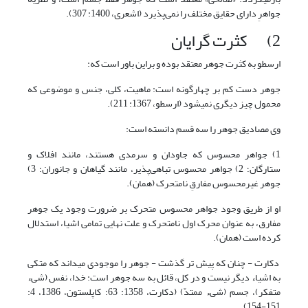
جواهرِ دارای حقایق مختلف را نمی‌پذیرد (اشعرى، 1400: 307).
2) کثرت گرایان
ارسطو به کثرت جوهر معتقد بوده و براین باور است که:
جوهر دست کم بر چهارگونه است: ماهیت، کلی، جنس و موضوعی که
محمول چیز دیگری نمی‏شود (ارسطو، 1367: 211).
وی مصادیق‌ جوهر را سه‌ قسم‌ دانسته‌ است‌:
1) جواهر محسوس‌ که‌ جاودان‌ و سرمدی‌ هستند، مانند افلاک‌ و
ستارگان‌؛ 2) جواهر محسوس‌ تباهی‌پذیر، مانند گیاهان‌ و جانوران؛ 3)
جوهر غیرمحسوس‌ مفارقِ نامتحرک‌ (همان).
او از طریق‌ وجود جواهر محسوس‌ متحرک‌ بر ضرورت‌ وجود یک‌ جوهر
مفارق‌، به‌ عنوان‌ محرک‌ اول‌ نامتحرک‌ و علت‌ نهایی‌ تمامی‌ اشیا، استدلال‌
کرده‌ است‌ (همان).
دکارت - چنان که پیش تر گذشت - جوهر را موجودی می‏داند که متکی
به اشیاء دیگر نیست و در کل، قائل به سه جوهر است: خدا، نفس (شیء
متفکر)، جسم (شیء ممتدّ) (دکارت، 1358: 63؛ کاپلستون، 1386، 4:
151-154).