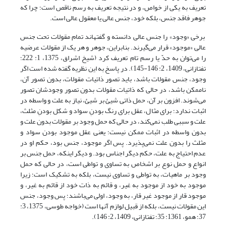
تعریف به یکی از خواص، و در نتیجه تعریف به رسم ناقص است؛ چرا که
جوهر فاقد جنس، بلکه خود، جنس عالی یا معقول عالی است.
برخی «وجود» را جنس عالی دانسته و گفته‏اند تمام مقولات تحت جنس
عالی «موجود» قرار می‌گیرند. بنابراین، جوهر و هر یک از مقولات عرضیه
را می‌توان به حدّ یا رسم تام تعریف کرد (شیخ اشراق، 1375، 1: 222؛
تفتازانى، 1409، 2: 146-145). در پاسخ به این نظریه گفته شده است اگر
وجود، جنس مقولات باشد، باید تصور ذاتیات مقولات، بدون تصور آن،
ناممکن باشد، در حالی که ذاتیات مقولات بدون تصور وجودشان تصور
می‌شوند. افزون بر آن، حمل ذاتی شیئ بر شیئ، نیاز به علت و واسطه در
اثبات ندارد؛ برای مثال، عقل برای رنگ بودنِ سواد و شکل بودنِ مثلث،
علت و سببی طلب نمی‌کند، در حالی که حمل وجود بر مقولات بدون علت و
بدون واسطه در اثبات ممکن نیست؛ یعنی عقل موجود بودن سواد و
مثلث را بدون علت نمی‌پذیرد. پس اگر موجود، جنس بود، حکم او در
عدم احتیاج به علت، حکم دیگر اجناس بود. و دیگر اینکه، حمل جنس بر
انواع و حمل نوع بر اشخاص به تساوی و تواطی است، در حالی که حمل
وجود بر ماهیات، به تواطی و تساوی نیست، بلکه به تشکیک است؛ زیرا
موجود به خود از موجود به غیر، و قائم به ذات خود از قائم به غیر، و
موجود قار از موجود غیر قار، به وجود، اولی می‌باشند؛ پس وجود، جنس
این مقولات نیست، بلکه از قبیل لوازم آنها است (خواجه طوسى، 1375، 3:
37؛ همو، 1361: 35؛ تفتازانى، 1409، 2: 146).