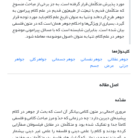
مورد پذیرش متکلّمان قرار گرفته است. به جز برخی از مباحث منسوخ
که متکلّمان قدیم با تبعیّت از طبیعیّون قدیم در علم کلام پیرامون به
جوهر طرح کرده‌اند و تنها به عنوان تاریخ علم کلام باید مورد توجه قرار
گیرد، بسیاری از ویژگی‌ها و احکام جوهر همان است که در متون فلسفی
بیان شده است. بنابراین شایسته است که با مسائل پیرامونی موضوع
جوهر در علم کلام، تنها به عنوان «اصول موضوعه» معامله شود.
کلیدواژه‌ها
جوهر عقلانی
جوهر نفسانی
جوهر جسمانی
جواهر کلی
جواهر
جزئی
عرض
جسم
اصل مقاله
مقدّمه
مروری اجمالی بر متون کلامی بیان‏گر آن است که بحث از جوهر در کلام
پیشینه‌ای دیرین دارد؛ چه در زمانی که حدّ و مرز مباحث کلامی و فلسفی
کاملاً جدا و تفکیک شده بود و متکلّمان در مقابل فیلسوفان صف‏آرایی
کرده بودند و کلام را علمی دینی و فلسفه را علمی غیر دینی به‏شمار
می‌آوردند؛ و چه در زمانی که گرایش‌های فلسفی در متکلّمان رو به فزونی