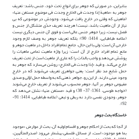
بنابراین، در صورتی که جوهر برای انواع تحت خود، جنس باشد؛ تعریف
جوهر به «ماهیة إذا وجدت فی الخارج وجدت فی موضوع مستغن عنها»
(ماهیتی که وقتی در خارج یافت می‌شود، وجودش در موضوعی که بی
نیاز از آن ماهیت باشد، نیست) هرچند تعریف حدّی متشکل از جنس و
فصل نیست، زیرا جوهر جنس عالی است و فوق آن جنس دیگری نیست
(علامه طباطبایی، 1414: 90)؛ بلکه تعریف جوهر به وصف لازم وجود
خارجی آن است؛ ولی با این حال، جامع تمام افراد داخل در ماهیت جوهر و
مانع تمام افراد خارج از آن است؛ زیرا واژه ماهیت تمامی ماهیات را
پوشش می‌دهد و واجب بالذات را که عاری از ماهیت است از تحت تعریف
خارج می‌کند. و قید «إذا وجدت فی الخارج» روشن می‌سازد که جوهر به
حمل شایع مد نظر است؛ یعنی جواهری تعریف می‌شوند که در خارج
وجود عینی دارند. از این رو، جواهر ذهنی که به واسطه حمل اوّلی و صدق
مفهومی جوهر بر آنها، جوهر محسوب می‌شوند از تعریف خارج می‌شوند
(خواجه طوسى، 1361: 37- 38) و قید «مستغن عنها» نشان می‎‌دهد که
جوهر، وجودی نفسی دارد نه ربطی و تبعی (علامه طباطبایی، 1414: 91-
92).
خاستگاه بحث جوهر
از آنجا که بحث از احکام جوهر و اقسام اولیه آن، بحث از عوارض «موجود
بما هو موجود» است، از مسائل فلسفی به‏شمار می‌رود (صدرالمتألهین،