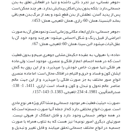
«جوهر نفسانى» نیز تجرد ذاتی داشته و تنها در افعالش تعلق به بدن
جسمانى دارد؛ بلکه بدون بدن امکان پیدایش ندارد، هر چند ممکن است
پس از پدید آمدن، تعلقش از بدن قطع شود و بعد از مرگِ بدن هم باقى
بماند (ابن‏سینا، همان: 60؛ رازی، همان؛ لاهیجى، همان: 453).
«جوهر جسمانى» داراى ابعاد مکانى و زمانى است و نمودهاى آن به صورت
اعراضى از قبیل رنگ و شکل احساس مى‏شود؛ هرچند وجود خود آن با
عقل اثبات مى‏شود (ابن سینا، همان: 60؛ لاهیجى، همان: 67).
«ماده» یا «هیولى» به عقیده حکیمان مشایی جوهرى مبهم و بدون فعلیت
است که در همه اجسام، اعم از فلکى و عنصرى، موجود است؛ ولى ماده
هر فلکى تنها صورت خاص خودش را مى‏پذیرد، و از این روى به گمان
ایشان کون و فساد و خرق و التیام در افلاک محال است؛ اما ماده عنصرى
انواع صور مختلف به جز صورت فلکى را مى‏پذیرد و از این جهت عالم
عناصر عالم تحول و تبدل و کون و فساد است (رازی، 1411، 1: 138؛
صدرالمتألهین، 1981، 4: 234؛ لاهیجى، 1383، 3: 143-157).
«صورت» حیثیت فعلیت هر موجود جسمانى و منشا آثار ویژه هر نوع مادى
است. صورت انواع مختلفى دارد که از جمله آنها صورت جسمیّه است که
در همه جواهر جسمانى وجود دارد و قابل انفکاک از هیولى نیست.
صورت‏هاى دیگرى (صور نوعیه) نیز هست که به تناوب همراه با صورت
جسمیه در انواع مختلف جسمانى تحقق مى‏یابند و قابل تغییر و تبدیل و