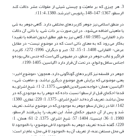
3. هر چیزی که بر ماهیّت و چیستی شیئی از مقولات عشر دلالت کند
(ارسطو، 1367: 147-148، پانویس‌؛ ابن‏رشد، 1380، 4: 11).
در منطق اسلامی نیز جوهر کاربرد‌های مختلفی دارد. گاهی جوهر به شی
یا ماهیتی اضافه می‌شود، در این صورت بر ذات شیء یا ذاتی آن دلالت
دارد (الفارابى، 1985: 60). گاهی نیز به طور مطلق (بدون اضافه یا تقیید)
به‌کار می رود که به معنای ذاتی است که در موضوع نیست- در مقابل
عرض- (الفارابى، 1408، ‏1: 15، 32؛ جبر و دیگران، 1996: 272). کاربرد
فراگیر و غالب جوهر در منطق، در مفهومی کلی است که جنس عالی بوده و
اجناس سافل و انواع، در تحت آن قرار دارد (آل‏یاسین، 1405: 199).
جوهر در فلسفه نیز کاربردهای گوناگونی دارد، همچون: «موضوع اخیر»؛
یعنی موضوعی که برایش هیچ موضوع دیگری نباشد، و «ماهیت شیء»
(آل‏یاسین: همان؛ خواجه نصیرالدین الطوسى، 1375، 2: 1). شیخ اشراق به
قدما (حکماى قبل از ارسطو) نسبت داده که جوهر را به موجودى که در
محلّ نباشد، تعریف کرده اند (شیخ اشراق، 1375، 1: 220؛ غفارى، 1380:
142). امّا در زمان ارسطو جوهر به موجودى که در موضوع نباشد، تعریف
شد و پس از آن جمهور حکماى مشّاء این تعریف را پذیرفتند (ارسطو،
1980، 1: 36؛ ابن‏سینا، 1404: 57؛ شیخ اشراق، 1375، 2: 61؛ همان، 1:
220). گفته شده: تعریف جوهر به «الموجود لا فی موضوع» یا «الموجود لا
فی محل مستغن عنه» از تعریف آن به «الموجود لا فی محل» عام تر است؛