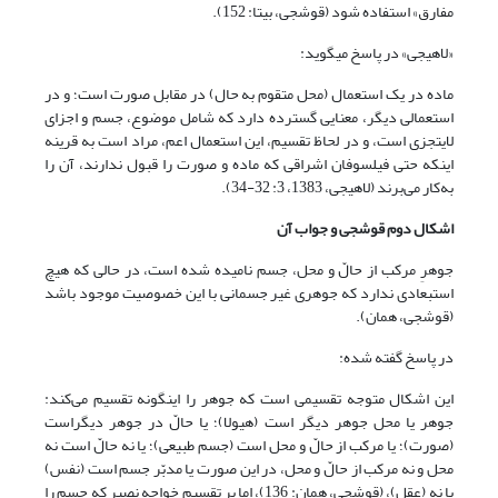
مفارق» استفاده شود (قوشجی، بی‏تا: 152).
«لاهیجی» در پاسخ می‏گوید:
ماده در یک استعمال (محل متقوم به حال) در مقابل صورت است؛ و در
استعمالی دیگر، معنایی گسترده دارد که شامل موضوع، جسم و اجزای
لایتجزی است، و در لحاظ تقسیم، این استعمال اعم، مراد است به قرینه
اینکه حتی فیلسوفان اشراقی که ماده و صورت را قبول ندارند، آن را
به‌کار می‌برند (لاهیجى، 1383، 3: 32-34).
اشکال دوم قوشجی و جواب آن
جوهرِ مرکب از حالّ و محل، جسم نامیده شده است، در حالی که هیچ
استبعادی ندارد که جوهری غیر جسمانی با این خصوصیت موجود باشد
(قوشجی، همان).
در پاسخ گفته شده:
این اشکال متوجه تقسیمی است که جوهر را این‏گونه تقسیم می‌کند:
جوهر یا محل جوهر دیگر است (هیولا)؛ یا حالّ در جوهر دیگراست
(صورت)؛ یا مرکب از حالّ و محل است (جسم طبیعی)؛ یا نه حالّ است نه
محل و نه مرکب از حالّ و محل، در این صورت یا مدبّر جسم است (نفس)
یا نه (عقل)، (قوشجی، همان: 136)، اما بر تقسیم خواجه نصیر که جسم را