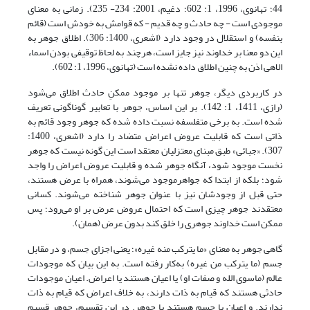
44؛ تهانوى، 1996، ‏1: 602؛ دغیم، 2001: 234- 235). زمانی به معنای
موجودی است - چه حادث و چه قدیم - که قوامش به خودش است (قائم
بنفسه) و استقلال در وجود دارد (اشعرى، 1400: 306). اطلاق جوهر به
این دو معنا بر خداوند نیز جایز است، هرچند به لحاظ توقیفی بودن اسماء
الاهی اذن به چنین اطلاق داده نشده است (تهانوى، 1996، ‏1: 602).
در کاربردی دیگر، جوهر تنها بر موجود ممکنِ حادث اطلاق می‌شود
(رازی، 1411، 1: 142). بر این اساس، جوهر با تعابیر گوناگونی تعریف
شده است. به برخی متفلسفه نسبت داده شده که جوهر وجود قائم به
ذاتی است که قابلیت عروض اعراض متضاد را دارد (اشعرى، 1400:
307). «جبائی» طبق مبنای معتزلیان معتقد است این گونه نیست که جوهر
نخست موجود شود، آنگاه جوهر شده و قابلیت عروض اعراض را واجد
شود؛ بلکه از ابتدا که جواهرموجود می‌شوند، همراه با عرض هستند،
حتی قبل از وجودشان نیز با عنوان جوهر شناخته می‌شوند. کسانی
معتقدند جوهر چیزی است که احتمال عروض عرض بر او می‌رود؛ پس
ممکن است خداوند جوهری را خلق کند بدون عرض (همان).
گاهی جوهر به معنای «ما یترکب منه غیره»؛ یعنی اجزای جسم، و در مقابل
جسم (ما یترکب من غیره) به‌کار رفته است. به این بیان که موجودات
عالم (ماسوی الله و صفات او) یا اعیان هستند یا اعراض. اعیان موجودات
حادثی هستند که قیام به ذات دارند، به خلاف اعراض که قیام به ذات
ندارند. و اعیان یا جسم هستند یا جوهر. در این تقسیم، جوهر قسیم