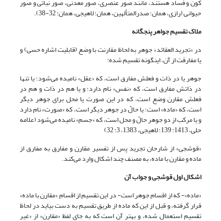
کون و فساد هستند، مانند صور عنصرى، صور معدنى، صور نباتى و صور
حیوانى (رازی، همان؛ صدرالمتألهین، همان؛ لاهیجى، همان: 32-38).
ملاک تقسیم جواهر پنج‏گانه
در «تجرید العقائد» جوهر به لحاظ مقارنت با وضع (قابلیت اشاره حسی) و
یا مفارقت از آن، این‏گونه تقسیم شده:
جوهر یا در ذات و فعلش مفارق است، که «عقل» نامیده می‌شود؛ یا تنها
در ذاتش مفارق است، که «نفس» نام دارد؛ و یا هم در ذات و هم در
فعلش مقارن وضع است، که در این صورت یا محل برای جوهر دیگر
است، که «ماده» است؛ یا حالّ در جوهر دیگر است، که «صورت» نام دارد
و یا مرکب از دو جوهر حالّ و محل است، که «جسم» نامیده می‌شود (علامه
حلی، 1413: 139؛ لاهیجى، 1383، 3: 32)
«قوشجی» از شارحان تجرید پس از تفسیر مقارن و مفارق به مفارق از
ماده و مقارن با ماده، به مصنف چند اشکال وارد می‌کند.
اشکال اول قوشجی و جواب آن
«ماده»- که از اقسام جوهر است- در این تقسیم از اقسام «مقارن با ماده»
قرار گرفته، و قبل از این که ماده از طریق تقسیم به دست بیاید در لحاظ
تقسیم استعمال شده، و بهتر آن است که به جای لفظ «مقارن» از «غیر