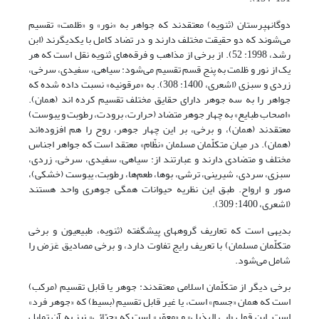
دوگانه‏پرستان (ثنویه) معتقدند که جواهر به «نور» و «ظلمت» تقسیم
می‌شوند که دو حقیقت مختلف دارند و در تضاد کامل با یکدیگرند (ابن
رشد، 1998: 52). از برخی از مذاهب و فرقه‌های ثنویه نقل است که هر
یک از نور و ظلمت به پنج قسم تقسیم می‌شود: سیاهی، سفیدی، سرخی،
زردی و سبزی (اشعرى، 1400: 308). به «مرقونیه» نسبت داده شده که
جواهر را به سه جوهر دارای حقایق مختلف تقسیم کرده اند (همان).
«اصحاب طبایع» به چهار جوهر متضاد (حرارت، برودت، رطوبت و یبوست)
معتقدند (همان)، و برخی، بر این چهار جوهر، روح را هم افزوده‌اند
(همان). در میان متکلّمان مسلمان «نظّام» معتقد است که جواهر اجناس
مختلف و متضادی دارند و عبارتند از: سیاهی، سفیدی، سرخی، زردی،
سبزی، سردی، شیرینی، ترشی، بوها، طعم‌ها، رطوبت، یبوست (خشکی)،
صور و ارواح. طبق این نظریه حیوانات همگی جوهری واحد هستند
(اشعرى، 1400: 309).
بدیهی است که تعاریف گروه‏های پیش‏گفته (ثنویه، طبیعیون و برخی
متکلّمان مسلمان) با تعریف رایج تفاوت دارد، و برخی مصادیق عَرَض را
شامل می‌شود.
برخی دیگر از متکلّمان اسلامی معتقدند: جوهر یا قابل تقسیم (مرکب)
است که همان «جسم» است، یا غیر قابل تقسیم (بسیط) که «جوهر فرد»
است. این قول «ابى الهذیل» و «معمّر» است که «جبّائى» نیز به آن تمایل