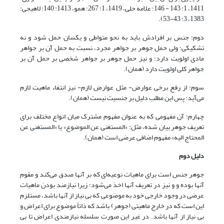
1411، 1: 143 - 146؛ علامه حلى، 1419، 1: 267؛ همو، 1413: 140؛ لاهیجى:
1383، 3: 43-53).
دوم: جنس بر افرادش باید به نحو متواطی و یکسان حمل شود و نه
تشکیکی؛ ولی حمل جوهر بر جواهر مجرد، نسبت به حمل آن بر جواهر
مادی اولویت دارد؛ و نیز حمل جوهر بر جواهر شخصی بر حمل آن بر
جواهر کلی اولویت دارد (همان).
سوم: از رفع برخی عوارض- مثل عوارض لازم- نیز انتفاء ماهیت لازم
می‌آید؛ پس این مطلب دلیل بر جنسیت نیست (همان).
چهارم: آن مفهومی که به عنوان مفهوم مشترک میان انواع مختلف برای
تعریف جوهر بیان شده، مثل: «المستغنی عن الموضوع» یا «المستغنی عن
المحتاج الیه» مفهوم اضافی عرضی است (همان).
دلیل دوم
جوهر جنس است برای ماهیات نوعیه‌ای که بر آنها صدق می‌کند و مقوم
آنها بوده و و نیز در تعریف آنها اخذ می‌شود؛ زیرا نیازمند بودن ماهیات
عرضی در وجود خارجی خود به موضوعی که بی نیاز از آنها باشد، مستلزم
این است که در خارج ماهیتی (جوهر) باشد که ذاتاً موضوع برای اعراض و
بی نیاز از آنها باشد. در غیر این صورت سلسله نیازمندی اعراض تا بی