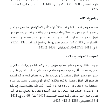
دارد (اشعرى، 1400: 308؛ تفتازانى، 1409، 3: 5 – 6؛ جرجانی، 1373، 6:
277).
جواهر پنج‏گانه
اقسام جوهر نزد حکما و نیز متکلّمان متأخر که گرایش فلسفی دارند و
جوهر را اعم از موجودِ ممکنِ مادی و مجرد می‌دانند، و نیز «جوهر فرد» را
قبول ندارند، عبارت است از: ماده، صورت (جسمیه و نوعیه)
(الاسفراینی، 1383: 24)، جسم، نفس و عقل (شیخ اشراق، 1375، 1: 212؛
رازی، 1411، 1: 137-138؛ تفتازانى، 1409، 2: 141).
خصوصیات جواهر پنج‏گانه
«جوهر عقلانى» مجرد تام است و افزون بر این که ذاتاً داراى ابعاد مکانى و
زمانى نیست؛ تعلّقى هم به موجود مادى و جسمانى ندارد. اطلاق عقل بر
چنین موجودى (عقل منفصل) ربطى به عقل به معناى قوه درک کننده
مفاهیم کلى (عقل متصل یا قوه عاقله) که از قوای نفس است، ندارد، و
استعمال واژه عقل در این دو مورد از قبیل اشتراک لفظى است. چنان‏که
در روایاتی از جنود عقل سخن به میان آمده و عقل به معناى سومى (در
مقابل جهل) نیز به‌کار رفته است (ابن‏سینا، 1404[الف]: 60؛ رازی، 1411،
1: 138؛ لاهیجى، 1383، 3: 413-425).