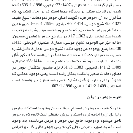
جسم قرار گرفته است (تفتازانی، 1407: 23؛ تهانوى، 1996، ‏1: 603) گفته
شده این تعریف مبتنی بر دیدگاه قدما است که بر «جزء لایتجزی» که
متأخران به آن «جوهر فرد» گویند اطلاق جوهر نموده‏اند (شیخ مفید،
1327: 95؛ شیخ طوسی، 1414: 67؛ تهانوى، 1996، ‏1: 603). طبق همین
مبنا، گاهی جوهر به «متحیزی که به هیچ وجه تقسیم نمی‌شود» نیز تعریف
شده است (علامه حلی، 1363: 17). در مواردی جوهر با تعابیری همچون:
«ما له حیّز فی الوجود» (شیخ طوسی: همان)، «متحیز» (نوبختی، 1413:
30)، «ما یمنع بوجوده من وجود مثله » (شیخ طوسی: همان)، «قابل اشاره
حسی»، «حجم دارنده» (ما له حجم)، «ما له قدر من المساحة لا یکون أقل
منه» (همان) و «موجود مُحدَث متحیز» (شیخ طوسی، 1414: 68؛ تفتازانى،
1409، 2: 141؛ لاهیجى، 1383، 3: 31). نزد مشهور متکلّمان جوهر در
معنای «حادث متحیز بالذات» به‌کار رفته است؛ یعنی موجود ممکنی که
حدوث زمانی دارد و قابل اشاره حسی مستقیم و بی واسطه است
(تفتازانى، 1409، 2: 141؛ تهانوى، 1996، ‏1: 602).
تعریف جوهر در عرفان
بنابر یک تعریف، جوهر در اصطلاح عرفا، حقیقتی متبوعه است که عوارض
و لواحق آن را احاطه کرده است؛ و عرض حقیقتی است تابعه که به جوهر
لاحق می‌شود و «وجود» جامع بین جوهر و عرض می‌باشد؛ چه، وجود
است که به صورت عرض تجلی کرده؛ پس جوهر مظهر ذات و اعراض
مظهر صفات الهیه است، و حقیقت جوهر همان ذات واجب است و