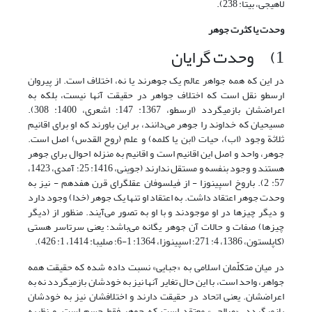
لاهیجی، بی‏تا: 238).
وحدت یا کثرت جوهر
1) وحدت گرایان
در این که همه جواهر عالم یک جوهرند یا نه، اختلاف است. از پیروان
ارسطو نقل است که اختلاف جواهر در حقیقت آنها نیست، بلکه به
اعراض‏شان بازمی‏گردد (ارسطو، 1367: 147؛ اشعرى، 1400: 308).
مسیحیان که خداوند را جوهر می‌دانند، بر این باورند که او برای اقانیم
ثلاثة وجود (اب)، حیات (ابن یا کلمه) و علم (روح القدس) اصل است.
جوهر، واحد و اصل این اقانیم است و اقانیم به منزله احوال برای جوهر
هستند و وجود بنفسه و مستقل ندارند (جوینی، 1416: 25؛ آمدی، 1423،
57: 2). باروخ اسپینوزا - از فیلسوفان عقل‏گرای قرن هفدهم - نیز به
وحدت جوهر اعتقاد داشت. به اعتقاد او تنها یک جوهر (خدا) وجود دارد
و دیگر چیزها در او موجودند و با او به تصور می‌آیند. منظور از (دیگر
چیزها) صفات و حالات آن جوهر یگانه می‌باشد؛ یعنی سرتاسر هستی
(کاپلستون، 1386، 4: 271؛ اسپینوزا، 1364: 1-6؛ صلیبا: 1414، 1: 426).
در میان متکلّمان اسلامی به «جبایی» نسبت داده‏ شده که حقیقت همه
جواهر، واحد است، با این حال تغایر آنها نیز به خودشان بازمی‏گردد نه به
اعراضشان. یعنی اتحاد در حقیقت دارند و اختلاف‏شان نیز به خودشان
بازمی‏گردد. «صالحى» معتقد است که جوهر فقط جسم است، و نظریه