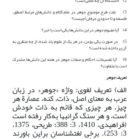
2) خاستگاه آن چه علمی است؟
3) علت طرح موضوع جوهر در علم کلام و دانش‌های مرتبط (منطق،
فلسفه و تا حدودی عرفان)چیست؟
4) آیا مفهوم جوهر در این دانش‌ها یکی است یا خیر؟
5) در صورت یکی بودن، در هر یک از علوم یاد شده، از چه منظری به
آن پرداخته شده است؟
6) آیا تقسیمات، احکام و صفات جوهر در همه این دانش‌ها مشترک
است یا متفاوت؟
تعریف جوهر
الف) تعریف لغوی: واژه «جوهر» در زبان
عرب به معنای اصل، ذات، کنه، عصارة هر
چیز، هر چیزی که قائم به ذات خودش
است، و هر سنگ گران‏بها به‌کار رفته است
(فراهیدى، 1410، ‏3: 388؛ طریحى، ‏1375،
‏3: 253). برخی لغت‏شناسان براین باورند