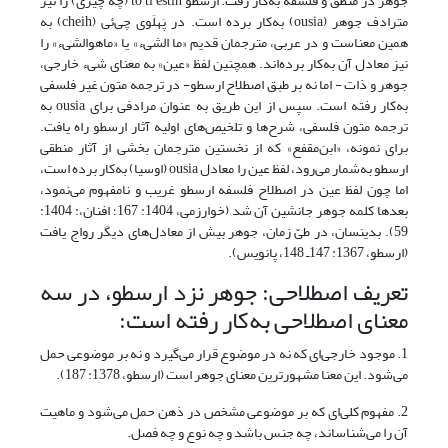
جوهر در منطق و فلسفه به‌کار رفت. ارسطو to ti estin (چه ‌چیزی‌) را نیز
مترادف‌ جوهر (ousia) به‌کار برده‌ است. در پَهلَوی‌ چی‌ئی‌ (cheih) به‌
همین‌ معناست‌ و در عربی‌، مترجمان‌ قدیم‌ «ما الشی‌ء» یا «ماهوالشی‌ء» را
نیز معادل‌ آن‌ به‌کار برده‌اند. همچنین لفظ‌ «عین‌» به‌ معنای‌ شیء خارجی،
جوهر و ذات‌ - اما نه‌ بر طبق‌ اصطلاح‌ ارسطو- در ترجمه متون غیر فلسفی
به‌کار ‌رفته‌ است‌. سپس‌ از این‌ طریق‌ به‌ عنوان‌ مرادفی‌ برای‌ ousia به‌
ترجمه متون‌ فلسفی‌، شرح‌ها و تلخیص‌های اولیه آثار ارسطو راه‌ یافت‌.
برای نمونه، «ابن‌مقفع»‌ که‌ از نخستین‌ مترجمان‌ بخشی‌ از آثار منطقی‌
ارسطو به‌شمار می‌رود، لفظ‌ عین‌ را معادل‌ ousia (اوسیا) به‌کار برده‌ است‌،
اما چون‌ لفظ‌ عین‌ در اصطلاح‌ فلسفه ارسطو غریب‌ و نامفهوم‌ می‌نمود،
بعدها کلمه جوهر جانشین‌ آن‌ شد (خوارزمی، 1404: 167؛ افنان،: ‌1404:
59). بدین‏سان، در طیّ‌ زمان‌، جوهر بیش‌ از معادل‌های دیگر رواج‌ یافت‌
(ارسطو، 1367: 147ـ 148، پانویس‌).
تعریف اصطلاحی: جوهر نزد ارسطو، در سه
معنای اصطلاحی به‌کار رفته است:
1. موجود خارجی‌ای که نه در موضوع قرار می‌گیرد و نه بر موضوعی حمل
می‌شود. این معنا مشهورترین معنای جوهر است (ارسطو، 1378: 187).
2. مفهوم کلی‌ای که بر موضوعی مشخص در ذهن حمل می‌شود و ماهیت
آن را می‌شناساند، چه جنس باشد و چه نوع و چه فصل.