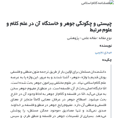
چیستی و چگونگی جوهر و خاستگاه آن در علم کلام و
علوم مرتبط
نوع مقاله : مقاله علمی - پژوهشی
نویسنده
مهدی نجیبی
چکیده
دانشمندان مسلمان برای اوّلین بار از طریق ترجمه متون منطقی و فلسفی
یونان قدیم با واژه «جوهر» آشنا شدند و به مرور، این واژه پا به عرصه
علم کلام اسلامی نهاد. در علوم مختلفی پیرامون جوهر بحث شده است،
امّا جایگاه اصلی بحث از آن، فلسفه است. در منطق از مفهوم جوهر سخن
به میان می‌آید، امّا در فلسفه و کلام از جوهر به لحاظ وجود آن در خارج
بحث می‏شود. اصطلاح جوهر در عرفان معنایی کاملاً متمایز از معنای
فلسفی و منطقی آن دارد. مفهوم رایج جوهر در منطق و فلسفه بر خداوند
صدق نمی‌کند و تنها مصادیق «موجود ممکن مستقل» را پوشش
می‌دهد. بسیاری از تقسیمات جوهر در فلسفه و منطق طرح، و سپس