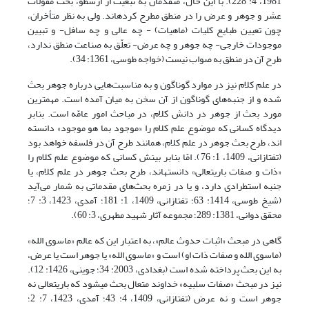
1981، 4: 228). با این حال، متقدّمان به تبعیت از ارسطو، بحث مقولات
عشر و جوهر و عرض را در منطق مطرح کرده‏اند. ولی به نظر متأخران،
چون تعیین طبایع کلیات (ماهیات) - چه عالى و چه سافل- و تبیین
موجودات خارجی- چه جوهر و چه عرض- تعلّق به صناعت منطق ندارد،
طرح آن در منطق به صواب نیست (خواجه طوسى، 1361: 34).
در علم کلام نیز در موارد گوناگون و به مناسبت‌هایی درباره جوهر بحث
شده و از جنبه‌های گوناگون از آن سخن به میان آمده است. مهم‏ترین
مورد بحث از جوهر در دانش کلام، در مباحث امور عامّه است. بنابر
دیدگاه کسانی که موضوع علم کلام را «موجود بما هو موجود» دانسته
اند، طرح بحث جوهر در علم کلام، همانند طرح آن در فلسفه خواهد بود
(تفتازانى، 1409، 1: 76). امّا بنابر بینش کسانی که موضوع علم کلام را
«ذات و صفات باری‏تعالی» دانسته‏اند، طرح بحث جوهر در علم کلام، یا
جنبه استطرادی دارد، و یا در زمره بحث‌های مقدماتی به شمار می‌آید
(شیخ طوسی، 1414: 63؛ تفتازانى، 1409، 1: 181؛ آمدی، 1423، 3: 7؛
محقق دوانی، 1381: 289؛ مجموعه آثار شهید مطهرى، ‏3: 60).
گاهی در مبحث «اثبات حدوث عالم»، به اعتبار این که عالم «ماسوی الله»
(ماسوی الله و صفات ذات او) است و «ماسوی الله» یا جوهر است یا عرض،
به این بحث پرداخته شده است (بغدادی، 2003: 34؛ جوینی، 1426: 12).
نیز در مبحث «صفات سلبیه» خداوند متعال بحث می‏شود که باری‏تعالی نه
جوهر است و نه عرض (تفتازانى، 1409، 4: 43؛ آمدی، 1423، 7: 2؛