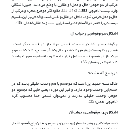
مرکب از دو جوهر (حالّ و محل) و مقارن با وضع می‌داند، چنین اشکالی
وارد نیست (لاهیجى، 1383، 3: 34-35). علاوه اگر جوهری مجرد و مرکب از
حالّ و محل فرض شود، داخل در عقل و نفس است و قدحی بر این تقسیم
نیست؛ زیرا حصر در اقسام حصر استقرایی است و نه عقلی (همان: 35).
اشکال سوم قوشجی و جواب آن
چگونه جسم- که در حقیقت، قسمی مرکب از دو قسم دیگر است-
قسمی جدا و مستقل فرض شده، در حالی که اگر صحیح باشد که مجموع
مرکب از دو قسم، قسم مستقل قرار داده شود، اقسام محصور نخواهند
شد (قوشجی، همان: 36).
در پاسخ گفته شده:
ملاک قسم جدید این است که دو قسم با هم وحدت حقیقی یابند که در
جسم این وحدت وجود دارد، و غیر این مورد؛ یعنی جایی که مجموع دو
جوهر، وحدت حقیقی ندارند را نمی‌توان قسمی جدا محسوب کرد
(لاهیجی، همان: 35).
اشکال چهارم قوشجی و جواب آن
تقسیم ابتدایی جوهر به مفارق و مقارن، و سپس به این پنج قسم، اشعار
دارد که این اقسام، اقسام اولیه برای جوهر نیستند (همان).