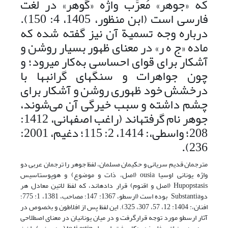
که «جوهر» مُعرَّب واژه «گوهر» در لغت
فارسی است (ابن منظور، 1405، ‏4: 150).
درباره وجه تسمیة آن نیز گفته شده که
ماده «ج ه ر» در معنای ظهور بسیار روشن و
آشکار برای قوای احساسی به‌کار ‌‌‌‌‌‌‌می‏رود؛ و
چون جواهرات و سنگ‏های گران‏بها با
درخشش خود ظهوری روشن و آشکار برای
چشم داشته و سبب خیرگی آن می‌شوند،
جوهر نام گرفته‏اند (راغب اصفهانى، 1412:
208؛ واسطى،: 1414، 2: 115؛ دغیم، 2001:
236).
مترجمان قدیم سریانی و حکیمان مسلمان، لفظ جوهر را ترجمان عربی دو
واژه یونانی‌ اوسیا ousia (اصل، ذات و موضوع) و هوپوستاسیس
Hupopstasis (اصل و اقنوم) قرار داده‏اند، که لفظ لاتین معادل هر
دوSubstantia بوده است (ارسطو، 1367: 147؛ مصاحب، 1381، 1: 775؛
افنان،: ‌1404: ‌12، 57، 307، 325). این لفظ پس از افلاطون و بخصوص در
آثار ارسطو مورد توجه قرارگرفت و در میان یونانیان در معنای اصطلاحی