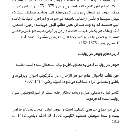
ممکنات، اعراض تابع ذاتند (قیصری رومی: 1375: 75). بر اساس تعریف
دیگر، جوهر در اصطلاح عرفانی، تعین مطلق الهی و واحد مستقل است که
فیض منبسط و نَفَس رحمانی نامیده می‌شود، و اعراض، تعینات خاصه
الهی هستند که به وساطت آن تعین مطلق ظهور می‌یابند؛ زمین، آسمان،
فلک و ملک هر یک از تعینات خاصه عارض بر فیض منبسط و نفس رحمانی
هستند و فیض واحد و گسترده الهی معروضِ مشترک همه آنها است
(قیصری رومی: 1375: 162).
کاربردهای جوهر در روایات
جوهر در روایات گاهی به معنای باطن و نهاد استعمال شده است؛ مانند:
«فِی تقلّب الأحوال علم جواهر الرّجال؛ در دگرگونی احوال ویژگی‌های
باطنی و نفسانی افراد شناخته می‌شود» (سیّد رضی: 1414: 507)
گاهی نیز به معنای اصل و ریشه به‌کار رفته است؛ از امیرالمومنین علی7
روایت شده که فرمود:
براى هر چیزى جوهرى (اصلی) است و جوهر اولاد آدم محمّد9 و ما اهل
بیت: و شما شیعیان هستید (کلینی، 1362، ‏8: 214؛ دیلمی، 1412، ‏1:
102).