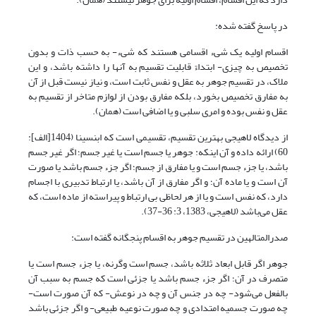
در پاسخ گفته شده:
اقسام اولیه یک شیء اقسامی هستند که شیء- به حسب ذات و بدون
تخصیص به چیزی- ابتداءً قابلیت تقسیم به آنها را داشته باشد، و این
ملاک، در تقسیم جوهر به عقل و نفس ثابت است، و نیاز نیست قبل از آن
به مفارق تخصیص بخورد، بلکه مفارق بودن از لوازم متاخر از تقسیم به
عقل و نفس بوده و امری سلبی و یا اضافی است (همان).
از دیدگاه لاهیجی بهترین تقسیم، تقسیمی است که ابن‏سینا (1404[الف]:
60) ارائه داده و آن اینکه: جوهر یا جسم است یا غیر جسم؛ اگر غیر جسم
باشد، یا جزء جسم است و یا مفارق از جسم؛ اگر جزء جسم باشد یا صورت
آن است و یا ماده آن؛ و اگر مفارق از آن باشد، یا ارتباط تدبیری با اجسام
دارد، که نفس است و یا از هر لحاظی بی ارتباط و پیراسته از ماده است، که
عقل می‌باشد (لاهیجى، 1383، 3: 36-37).
صدرالمتالهین در تقسیم جوهر به اقسام پنج‏گانه گفته است:
جوهر اگر قابل ابعاد ثلاثه باشد، جسم است وگرنه، یا جزء جسم است یا
متصرف در آن؛ اگر جزء جسم باشد یا جزئی است که جسم به سبب آن
بالفعل می‌شود- چه در جنس آن و چه در نوعش- که آن صورت است-
چه صورت جسمیه امتدادی و چه صورت نوعیه طبیعی- و اگر جزئی باشد